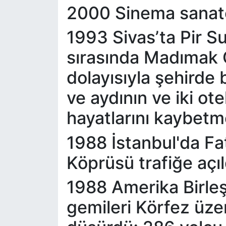
2000 Sinema sanatç
1993 Sivas’ta Pir Su
sırasında Madımak O
dolayısıyla şehirde
ve aydının ve iki ot
hayatlarını kaybetm
1988 İstanbul'da F
Köprüsü trafiğe açıl
1988 Amerika Birleş
gemileri Körfez üze