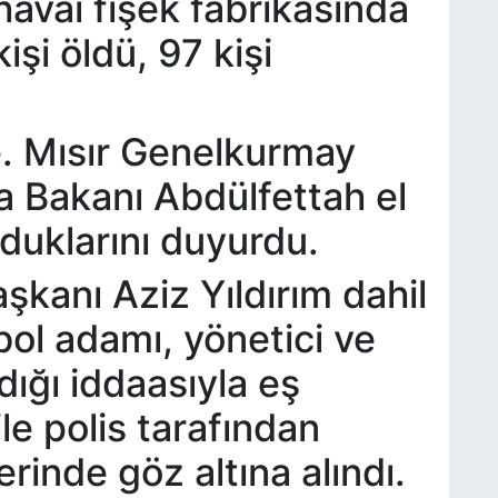
avai fişek fabrikasında
işi öldü, 97 kişi
e. Mısır Genelkurmay
 Bakanı Abdülfettah el
yduklarını duyurdu.
kanı Aziz Yıldırım dahil
bol adamı, yönetici ve
dığı iddaasıyla eş
le polis tarafından
rinde göz altına alındı.