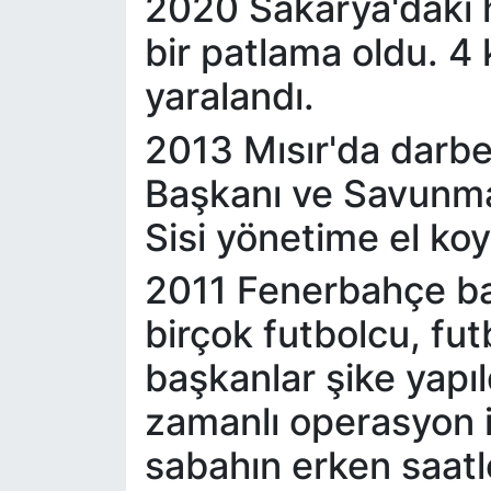
2020 Sakarya'daki h
SİYASET
bir patlama oldu. 4 k
yaralandı.
SAĞLIK
2013 Mısır'da darb
Başkanı ve Savunma
Sisi yönetime el ko
2011 Fenerbahçe baş
birçok futbolcu, fut
başkanlar şike yapıl
zamanlı operasyon i
sabahın erken saatle