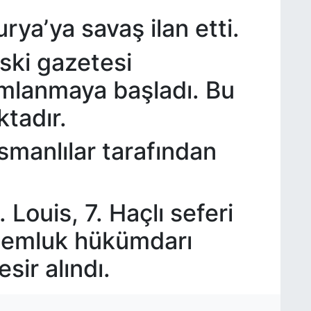
ya’ya savaş ilan etti.
ski gazetesi
mlanmaya başladı. Bu
tadır.
smanlılar tarafından
 Louis, 7. Haçlı seferi
 Memluk hükümdarı
sir alındı.