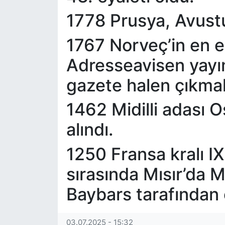
1778 Prusya, Avustur
1767 Norveç’in en e
Adresseavisen yayı
gazete halen çıkmak
1462 Midilli adası O
alındı.
1250 Fransa kralı IX.
sırasında Mısır’da
Baybars tarafından e
03.07.2025 - 15:32