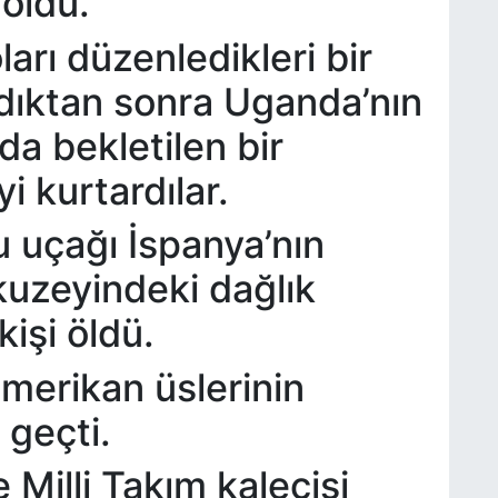
öldü.
arı düzenledikleri bir
ldıktan sonra Uganda’nın
a bekletilen bir
i kurtardılar.
cu uçağı İspanya’nın
kuzeyindeki dağlık
işi öldü.
merikan üslerinin
 geçti.
Milli Takım kalecisi