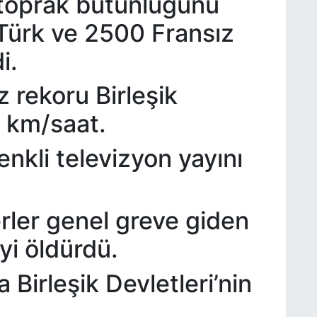
 toprak bütünlüğünü
Türk ve 2500 Fransız
i.
z rekoru Birleşik
03 km/saat.
enkli televizyon yayını
rler genel greve giden
iyi öldürdü.
Birleşik Devletleri’nin