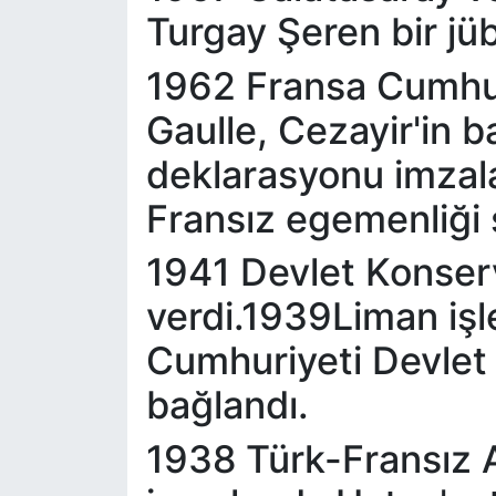
Turgay Şeren bir jübi
1962 Fransa Cumhu
Gaulle, Cezayir'in b
deklarasyonu imzalad
Fransız egemenliği 
1941 Devlet Konserv
verdi.1939Liman işl
Cumhuriyeti Devlet 
bağlandı.
1938 Türk-Fransız 