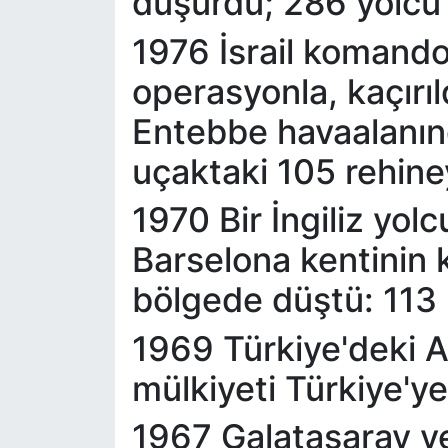
düşürdü; 286 yolcu 
1976 İsrail komandol
operasyonla, kaçırı
Entebbe havaalanınd
uçaktaki 105 rehiney
1970 Bir İngiliz yol
Barselona kentinin 
bölgede düştü: 113 k
1969 Türkiye'deki A
mülkiyeti Türkiye'ye
1967 Galatasaray ve 