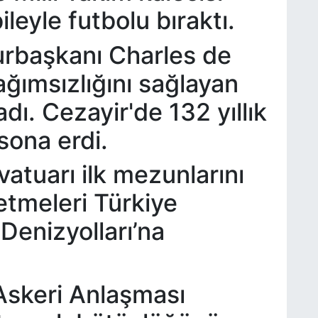
leyle futbolu bıraktı.
rbaşkanı Charles de
ağımsızlığını sağlayan
ı. Cezayir'de 132 yıllık
sona erdi.
atuarı ilk mezunlarını
etmeleri Türkiye
Denizyolları’na
Askeri Anlaşması