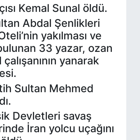
ısı Kemal Sunal öldü.
ltan Abdal Şenlikleri
teli’nin yakılması ve
 bulunan 33 yazar, ozan
el çalışanının yanarak
esi.
atih Sultan Mehmed
dı.
ik Devletleri savaş
rinde İran yolcu uçağını