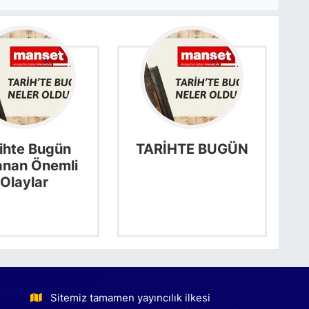
ihte Bugün
TARİHTE BUGÜN
anan Önemli
Olaylar
Sitemiz tamamen yayıncılık ilkesi