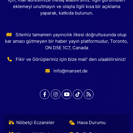
için, mail adresimize mesaj atabilirsiniz. İlgili görüntüleri
eklemeyi unutmayın ve olayla ilgili kısa bir açıklama
yaparak, katkıda bulunun.
Sitemiz tamamen yayıncılık ilkesi doğrultusunda olup
kar amacı gütmeyen bir haber yayın platformudur, Toronto,
ON D5E 1C7, Canada
Fikir ve Görüşleriniz için bize mail' den ulaabilirsiniz!
info@manset.de
Nöbetçi Eczaneler
Hava Durumu