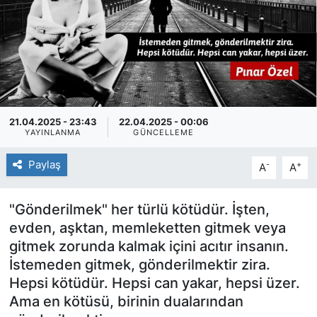
SİYASET
SAĞLIK
21.04.2025 - 23:43
22.04.2025 - 00:06
YAYINLANMA
GÜNCELLEME
Paylaş
-
+
A
A
"Gönderilmek" her türlü kötüdür. İşten,
evden, aşktan, memleketten gitmek veya
gitmek zorunda kalmak içini acıtır insanın.
İstemeden gitmek, gönderilmektir zira.
Hepsi kötüdür. Hepsi can yakar, hepsi üzer.
Ama en kötüsü, birinin dualarından