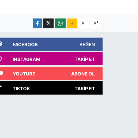
-
+
A
A
FACEBOOK
BEĞEN
INSTAGRAM
TAKIP ET
YOUTUBE
ABONE OL
TIKTOK
TAKIP ET