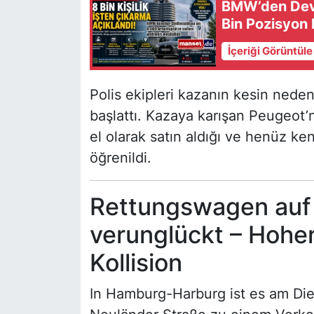
BMW’den Dev 
Bin Pozisyon 
İçeriği Görüntül
Polis ekipleri kazanın kesin nede
başlattı. Kazaya karışan Peugeot’
el olarak satın aldığı ve henüz ke
öğrenildi.
Rettungswagen auf 
verunglückt – Hohe
Kollision
In Hamburg-Harburg ist es am Di