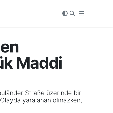
den
ük Maddi
euländer Straße üzerinde bir
. Olayda yaralanan olmazken,