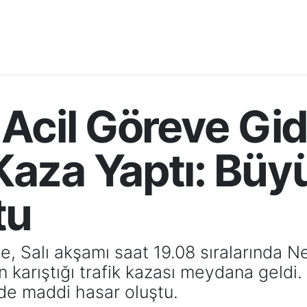
 Acil Göreve Gi
aza Yaptı: Büy
tu
, Salı akşamı saat 19.08 sıralarında N
n karıştığı trafik kazası meydana geldi
üde maddi hasar oluştu.