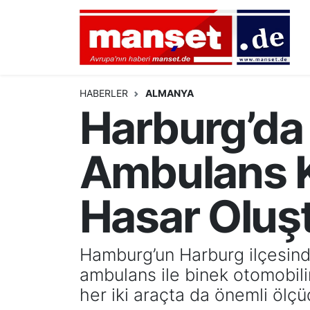
DÜNYA
Nöbetçi Eczaneler
AVRUPA
Hava Durumu
HABERLER
ALMANYA
Harburg’da
ALMANYA
Namaz Vakitleri
Ambulans K
TÜRKİYE
Trafik Durumu
HAMBURG
Puan Durumu ve Fikstür
Hasar Oluş
SPOR
Tüm Manşetler
Hamburg’un Harburg ilçesinde
DEUTSCH
Son Dakika Haberleri
ambulans ile binek otomobili
her iki araçta da önemli ölç
EKONOMİ
Haber Arşivi