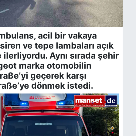
mbulans, acil bir vakaya
iren ve tepe lambaları açık
ilerliyordu. Aynı sırada şehir
geot marka otomobilin
raße’yi geçerek karşı
raße’ye dönmek istedi.