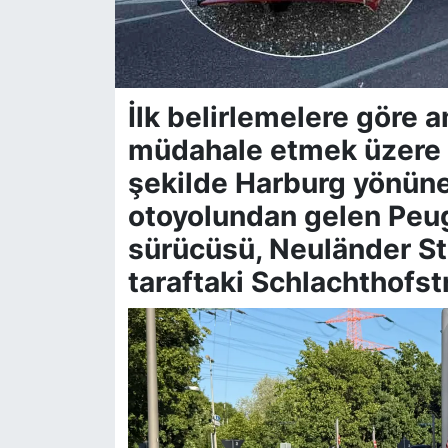
İlk belirlemelere göre a
müdahale etmek üzere s
şekilde Harburg yönüne 
otoyolundan gelen Peu
sürücüsü, Neuländer St
taraftaki Schlachthofst