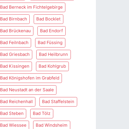
Bad Berneck im Fichtelgebirge
Bad Birnbach
Bad Bocklet
Bad Brückenau
Bad Endorf
Bad Feilnbach
Bad Füssing
Bad Griesbach
Bad Heilbrunn
Bad Kissingen
Bad Kohlgrub
Bad Königshofen im Grabfeld
Bad Neustadt an der Saale
Bad Reichenhall
Bad Staffelstein
Bad Steben
Bad Tölz
Bad Wiessee
Bad Windsheim