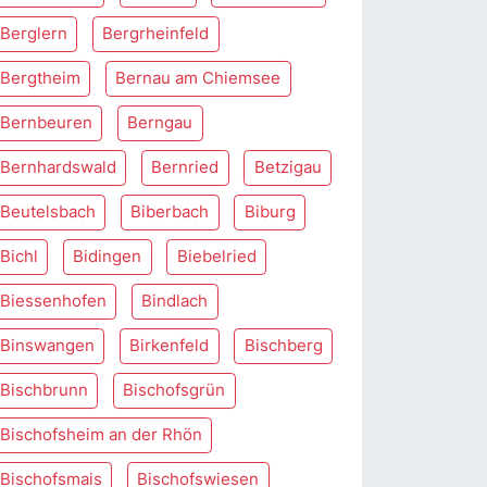
Berglern
Bergrheinfeld
Bergtheim
Bernau am Chiemsee
Bernbeuren
Berngau
Bernhardswald
Bernried
Betzigau
Beutelsbach
Biberbach
Biburg
Bichl
Bidingen
Biebelried
Biessenhofen
Bindlach
Binswangen
Birkenfeld
Bischberg
Bischbrunn
Bischofsgrün
Bischofsheim an der Rhön
Bischofsmais
Bischofswiesen