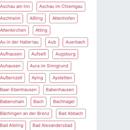
Aschau am Inn
Aschau im Chiemgau
Aschheim
Aßling
Attenhofen
Attenkirchen
Atting
Au in der Hallertau
Aub
Auerbach
Aufhausen
Aufseß
Augsburg
Auhausen
Aura im Sinngrund
Außernzell
Aying
Aystetten
Baar-Ebenhausen
Babenhausen
Babensham
Bach
Bachhagel
Bächingen an der Brenz
Bad Abbach
Bad Aibling
Bad Alexandersbad