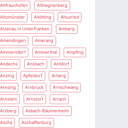
Altfraunhofen
Althegnenberg
Altomünster
Altötting
Altusried
Alzenau in Unterfranken
Amberg
Amendingen
Amerang
Ammerndorf
Ammerthal
Ampfing
Andechs
Ansbach
Antdorf
Anzing
Apfeldorf
Arberg
Aresing
Arnbruck
Arnschwang
Arnstein
Arnstorf
Arrach
Arzberg
Asbach-Bäumenheim
Ascha
Aschaffenburg