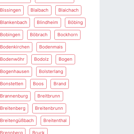
Bissingen
Blaibach
Blaichach
Blankenbach
Blindheim
Böbing
Bobingen
Böbrach
Bockhorn
Bodenkirchen
Bodenmais
Bodenwöhr
Bodolz
Bogen
Bogenhausen
Bolsterlang
Bonstetten
Boos
Brand
Brannenburg
Breitbrunn
Breitenberg
Breitenbrunn
Breitengüßbach
Breitenthal
Brennberg
Bruck