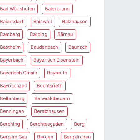
Bad Wörishofen
Baierbrunn
Baiersdorf
Baisweil
Balzhausen
Bamberg
Barbing
Bärnau
Bastheim
Baudenbach
Baunach
Bayerbach
Bayerisch Eisenstein
Bayerisch Gmain
Bayreuth
Bayrischzell
Bechtsrieth
Bellenberg
Benediktbeuern
Benningen
Beratzhausen
Berching
Berchtesgaden
Berg
Berg im Gau
Bergen
Bergkirchen