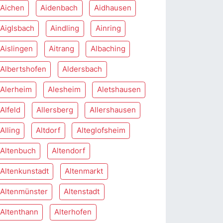
Aichen
Aidenbach
Aidhausen
Aiglsbach
Aindling
Ainring
Aislingen
Aitrang
Albaching
Albertshofen
Aldersbach
Alerheim
Alesheim
Aletshausen
Alfeld
Allersberg
Allershausen
Alling
Altdorf
Alteglofsheim
Altenbuch
Altendorf
Altenkunstadt
Altenmarkt
Altenmünster
Altenstadt
Altenthann
Alterhofen