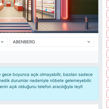
gece boyunca açık olmayabilir, bazıları sadece
nmedik durumlar nedeniyle nöbete gelemeyebilir.
in açık olduğunu telefon aracılığıyla teyit