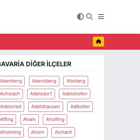
BAVARIA DIĞER İLÇELER
Abenberg
Abensberg
Absberg
Achslach
Adelsdorf
Adelshofen
Adelsried
Adelzhausen
Adlkofen
Affing
Aham
Aholfing
Aholming
Ahorn
Aichach