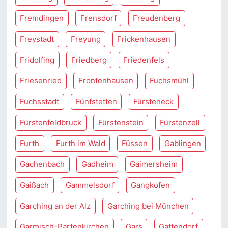
Fremdingen
Frensdorf
Freudenberg
Freystadt
Freyung
Frickenhausen
Fridolfing
Friedberg
Friedenfels
Friesenried
Frontenhausen
Fuchsmühl
Fuchsstadt
Fünfstetten
Fürsteneck
Fürstenfeldbruck
Fürstenstein
Fürstenzell
Furth
Furth im Wald
Füssen
Gablingen
Gachenbach
Gadheim
Gaimersheim
Gaißach
Gammelsdorf
Gangkofen
Garching an der Alz
Garching bei München
Garmisch-Partenkirchen
Gars
Gattendorf