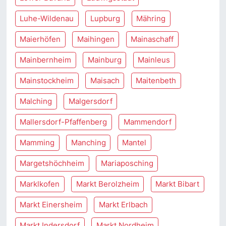
Luhe-Wildenau
Lupburg
Mähring
Maierhöfen
Maihingen
Mainaschaff
Mainbernheim
Mainburg
Mainleus
Mainstockheim
Maisach
Maitenbeth
Malching
Malgersdorf
Mallersdorf-Pfaffenberg
Mammendorf
Mamming
Manching
Mantel
Margetshöchheim
Mariaposching
Marklkofen
Markt Berolzheim
Markt Bibart
Markt Einersheim
Markt Erlbach
Markt Indersdorf
Markt Nordheim