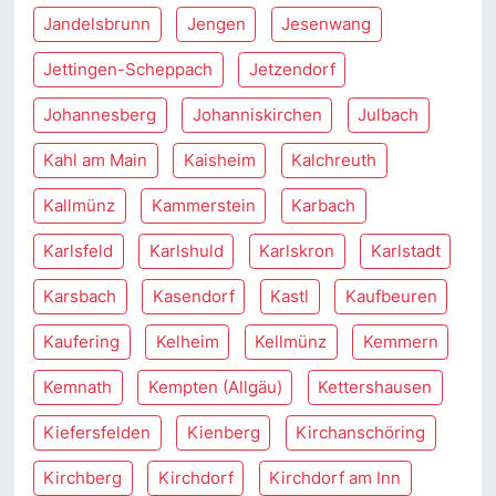
Jandelsbrunn
Jengen
Jesenwang
Jettingen-Scheppach
Jetzendorf
Johannesberg
Johanniskirchen
Julbach
Kahl am Main
Kaisheim
Kalchreuth
Kallmünz
Kammerstein
Karbach
Karlsfeld
Karlshuld
Karlskron
Karlstadt
Karsbach
Kasendorf
Kastl
Kaufbeuren
Kaufering
Kelheim
Kellmünz
Kemmern
Kemnath
Kempten (Allgäu)
Kettershausen
Kiefersfelden
Kienberg
Kirchanschöring
Kirchberg
Kirchdorf
Kirchdorf am Inn