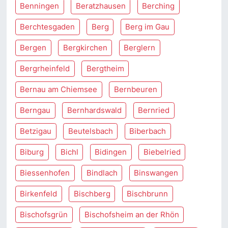
Benningen
Beratzhausen
Berching
Berchtesgaden
Berg
Berg im Gau
Bergen
Bergkirchen
Berglern
Bergrheinfeld
Bergtheim
Bernau am Chiemsee
Bernbeuren
Berngau
Bernhardswald
Bernried
Betzigau
Beutelsbach
Biberbach
Biburg
Bichl
Bidingen
Biebelried
Biessenhofen
Bindlach
Binswangen
Birkenfeld
Bischberg
Bischbrunn
Bischofsgrün
Bischofsheim an der Rhön