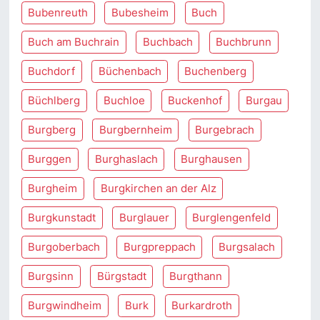
Bubenreuth
Bubesheim
Buch
Buch am Buchrain
Buchbach
Buchbrunn
Buchdorf
Büchenbach
Buchenberg
Büchlberg
Buchloe
Buckenhof
Burgau
Burgberg
Burgbernheim
Burgebrach
Burggen
Burghaslach
Burghausen
Burgheim
Burgkirchen an der Alz
Burgkunstadt
Burglauer
Burglengenfeld
Burgoberbach
Burgpreppach
Burgsalach
Burgsinn
Bürgstadt
Burgthann
Burgwindheim
Burk
Burkardroth