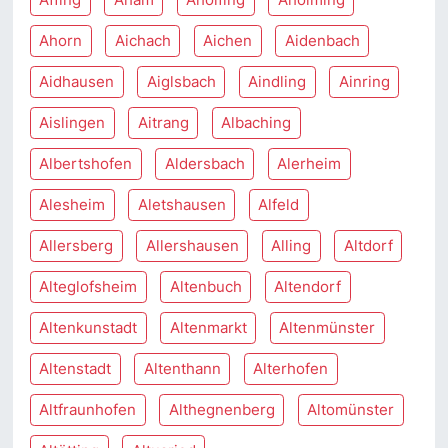
Ahorn
Aichach
Aichen
Aidenbach
Aidhausen
Aiglsbach
Aindling
Ainring
Aislingen
Aitrang
Albaching
Albertshofen
Aldersbach
Alerheim
Alesheim
Aletshausen
Alfeld
Allersberg
Allershausen
Alling
Altdorf
Alteglofsheim
Altenbuch
Altendorf
Altenkunstadt
Altenmarkt
Altenmünster
Altenstadt
Altenthann
Alterhofen
Altfraunhofen
Althegnenberg
Altomünster