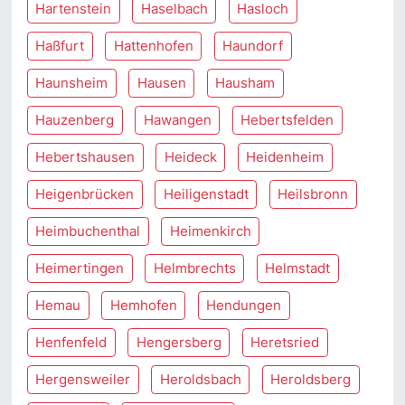
Hartenstein
Haselbach
Hasloch
Haßfurt
Hattenhofen
Haundorf
Haunsheim
Hausen
Hausham
Hauzenberg
Hawangen
Hebertsfelden
Hebertshausen
Heideck
Heidenheim
Heigenbrücken
Heiligenstadt
Heilsbronn
Heimbuchenthal
Heimenkirch
Heimertingen
Helmbrechts
Helmstadt
Hemau
Hemhofen
Hendungen
Henfenfeld
Hengersberg
Heretsried
Hergensweiler
Heroldsbach
Heroldsberg