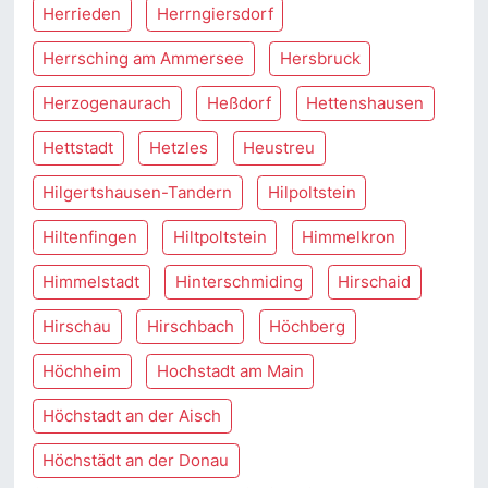
Herrieden
Herrngiersdorf
Herrsching am Ammersee
Hersbruck
Herzogenaurach
Heßdorf
Hettenshausen
Hettstadt
Hetzles
Heustreu
Hilgertshausen-Tandern
Hilpoltstein
Hiltenfingen
Hiltpoltstein
Himmelkron
Himmelstadt
Hinterschmiding
Hirschaid
Hirschau
Hirschbach
Höchberg
Höchheim
Hochstadt am Main
Höchstadt an der Aisch
Höchstädt an der Donau