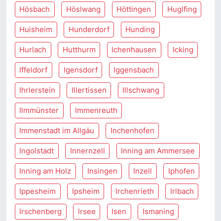
Hösbach
Höslwang
Höttingen
Huglfing
Huisheim
Hunderdorf
Hunding
Hurlach
Hutthurm
Ichenhausen
Icking
Iffeldorf
Igensdorf
Iggensbach
Ihrlerstein
Illertissen
Illschwang
Ilmmünster
Immenreuth
Immenstadt im Allgäu
Inchenhofen
Ingolstadt
Innernzell
Inning am Ammersee
Inning am Holz
Insingen
Inzell
Iphofen
Ippesheim
Ipsheim
Irchenrieth
Irlbach
Irschenberg
Irsee
Isen
Ismaning