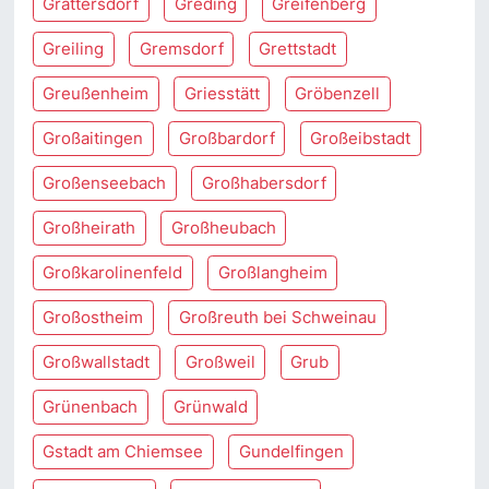
Grattersdorf
Greding
Greifenberg
Greiling
Gremsdorf
Grettstadt
Greußenheim
Griesstätt
Gröbenzell
Großaitingen
Großbardorf
Großeibstadt
Großenseebach
Großhabersdorf
Großheirath
Großheubach
Großkarolinenfeld
Großlangheim
Großostheim
Großreuth bei Schweinau
Großwallstadt
Großweil
Grub
Grünenbach
Grünwald
Gstadt am Chiemsee
Gundelfingen