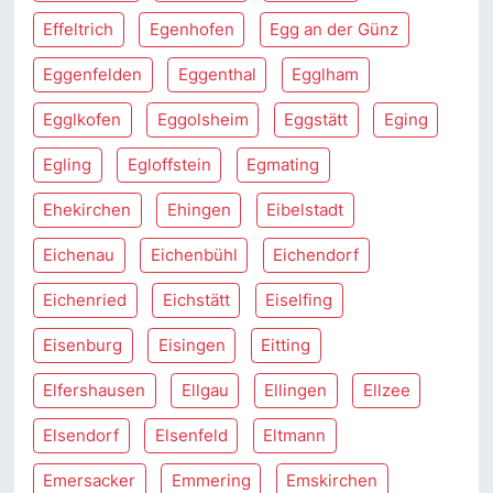
Effeltrich
Egenhofen
Egg an der Günz
Eggenfelden
Eggenthal
Egglham
Egglkofen
Eggolsheim
Eggstätt
Eging
Egling
Egloffstein
Egmating
Ehekirchen
Ehingen
Eibelstadt
Eichenau
Eichenbühl
Eichendorf
Eichenried
Eichstätt
Eiselfing
Eisenburg
Eisingen
Eitting
Elfershausen
Ellgau
Ellingen
Ellzee
Elsendorf
Elsenfeld
Eltmann
Emersacker
Emmering
Emskirchen