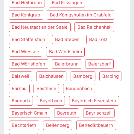
Bad Heilbrunn
Bad Kissingen
Bad Kohlgrub
Bad Königshofen im Grabfeld
Bad Neustadt an der Saale
Bad Reichenhall
Bad Staffelstein
Bad Steben
Bad Tölz
Bad Wiessee
Bad Windsheim
Bad Wörishofen
Baierbrunn
Baiersdorf
Baisweil
Balzhausen
Bamberg
Barbing
Bärnau
Bastheim
Baudenbach
Baunach
Bayerbach
Bayerisch Eisenstein
Bayerisch Gmain
Bayreuth
Bayrischzell
Bechtsrieth
Bellenberg
Benediktbeuern