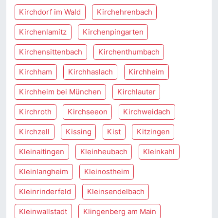
Kirchdorf im Wald
Kirchehrenbach
Kirchenlamitz
Kirchenpingarten
Kirchensittenbach
Kirchenthumbach
Kirchham
Kirchhaslach
Kirchheim
Kirchheim bei München
Kirchlauter
Kirchroth
Kirchseeon
Kirchweidach
Kirchzell
Kissing
Kist
Kitzingen
Kleinaitingen
Kleinheubach
Kleinkahl
Kleinlangheim
Kleinostheim
Kleinrinderfeld
Kleinsendelbach
Kleinwallstadt
Klingenberg am Main