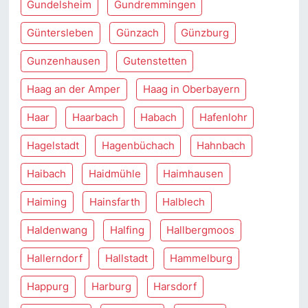
Gundelsheim
Gundremmingen
Güntersleben
Günzach
Günzburg
Gunzenhausen
Gutenstetten
Haag an der Amper
Haag in Oberbayern
Haar
Haarbach
Habach
Hafenlohr
Hagelstadt
Hagenbüchach
Hahnbach
Haibach
Haidmühle
Haimhausen
Haiming
Hainsfarth
Halblech
Haldenwang
Halfing
Hallbergmoos
Hallerndorf
Hallstadt
Hammelburg
Happurg
Harburg
Harsdorf