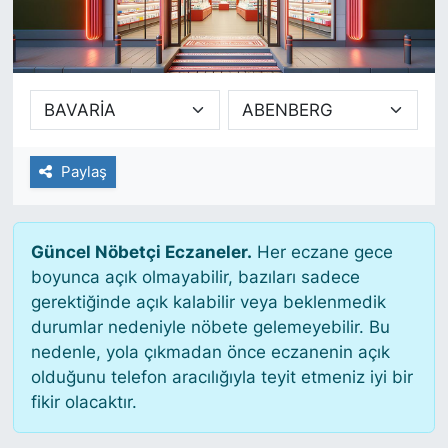
SİYASET
SAĞLIK
Paylaş
Güncel Nöbetçi Eczaneler.
Her eczane gece
boyunca açık olmayabilir, bazıları sadece
gerektiğinde açık kalabilir veya beklenmedik
durumlar nedeniyle nöbete gelemeyebilir. Bu
nedenle, yola çıkmadan önce eczanenin açık
olduğunu telefon aracılığıyla teyit etmeniz iyi bir
fikir olacaktır.