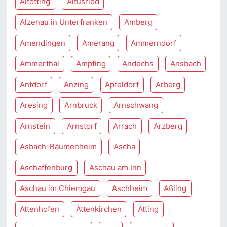
Altötting
Altusried
Alzenau in Unterfranken
Amberg
Amendingen
Amerang
Ammerndorf
Ammerthal
Ampfing
Andechs
Ansbach
Antdorf
Anzing
Apfeldorf
Arberg
Aresing
Arnbruck
Arnschwang
Arnstein
Arnstorf
Arrach
Arzberg
Asbach-Bäumenheim
Ascha
Aschaffenburg
Aschau am Inn
Aschau im Chiemgau
Aschheim
Aßling
Attenhofen
Attenkirchen
Atting