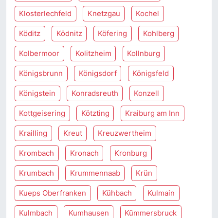
Klosterlechfeld
Knetzgau
Kochel
Köditz
Ködnitz
Köfering
Kohlberg
Kolbermoor
Kolitzheim
Kollnburg
Königsbrunn
Königsdorf
Königsfeld
Königstein
Konradsreuth
Konzell
Kottgeisering
Kötzting
Kraiburg am Inn
Krailling
Kreut
Kreuzwertheim
Krombach
Kronach
Kronburg
Krumbach
Krummennaab
Krün
Kueps Oberfranken
Kühbach
Kulmain
Kulmbach
Kumhausen
Kümmersbruck