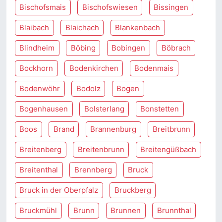
Bischofsmais
Bischofswiesen
Bissingen
Blaibach
Blaichach
Blankenbach
Blindheim
Böbing
Bobingen
Böbrach
Bockhorn
Bodenkirchen
Bodenmais
Bodenwöhr
Bodolz
Bogen
Bogenhausen
Bolsterlang
Bonstetten
Boos
Brand
Brannenburg
Breitbrunn
Breitenberg
Breitenbrunn
Breitengüßbach
Breitenthal
Brennberg
Bruck
Bruck in der Oberpfalz
Bruckberg
Bruckmühl
Brunn
Brunnen
Brunnthal