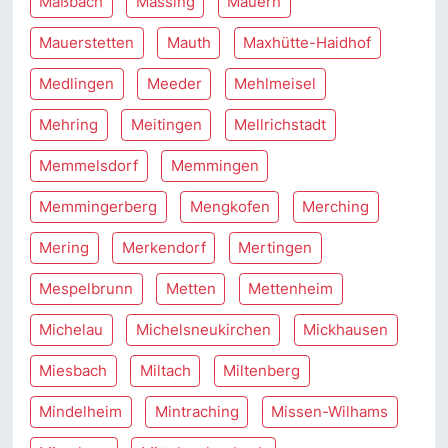
Maßbach
Massing
Mauern
Mauerstetten
Mauth
Maxhütte-Haidhof
Medlingen
Meeder
Mehlmeisel
Mehring
Meitingen
Mellrichstadt
Memmelsdorf
Memmingen
Memmingerberg
Mengkofen
Merching
Mering
Merkendorf
Mertingen
Mespelbrunn
Metten
Mettenheim
Michelau
Michelsneukirchen
Mickhausen
Miesbach
Miltach
Miltenberg
Mindelheim
Mintraching
Missen-Wilhams