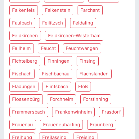
Falkenfels
Falkenstein
Farchant
Faulbach
Feilitzsch
Feldafing
Feldkirchen
Feldkirchen-Westerham
Fellheim
Feucht
Feuchtwangen
Fichtelberg
Finningen
Finsing
Fischach
Fischbachau
Flachslanden
Fladungen
Flintsbach
Floß
Flossenbürg
Forchheim
Forstinning
Frammersbach
Frankenwinheim
Frasdorf
Frauenau
Fraueneuharting
Fraunberg
Freihung
Freilassing
Freising