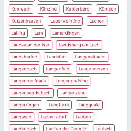
Kunreuth
Künzing
Kupferberg
Kürnach
Kutzenhausen
Laberweinting
Lachen
Lalling
Lam
Lamerdingen
Landau an der Isar
Landsberg am Lech
Landsberied
Landshut
Langenaltheim
Langenbach
Langenfeld
Langenmosen
Langenneufnach
Langenpreising
Langensendelbach
Langenzenn
Langerringen
Langfurth
Langquaid
Langweid
Lappersdorf
Lauben
Laudenbach
Lauf an der Pegnitz
Laufach