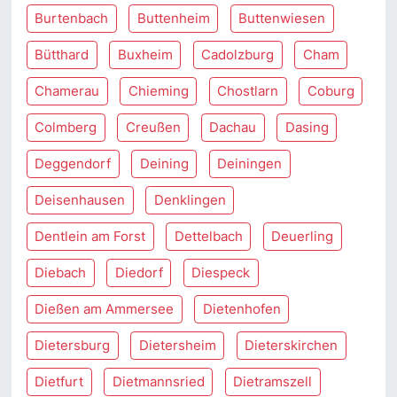
Burtenbach
Buttenheim
Buttenwiesen
Bütthard
Buxheim
Cadolzburg
Cham
Chamerau
Chieming
Chostlarn
Coburg
Colmberg
Creußen
Dachau
Dasing
Deggendorf
Deining
Deiningen
Deisenhausen
Denklingen
Dentlein am Forst
Dettelbach
Deuerling
Diebach
Diedorf
Diespeck
Dießen am Ammersee
Dietenhofen
Dietersburg
Dietersheim
Dieterskirchen
Dietfurt
Dietmannsried
Dietramszell