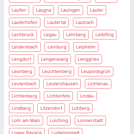
Laufen
Laugna
Lauingen
Lauter
Lauterhofen
Lautertal
Lautrach
Lechbruck
Legau
Lehrberg
Leiblfing
Leidersbach
Leinburg
Leipheim
Lengdorf
Lengenwang
Lenggries
Leonberg
Leuchtenberg
Leupoldsgrün
Leutenbach
Leutershausen
Lichtenau
Lichtenberg
Lichtenfels
Lindau
Lindberg
Litzendorf
Lohberg
Lohr am Main
Loiching
Lonnerstadt
Lower Bavaria
Ludwigsstadt