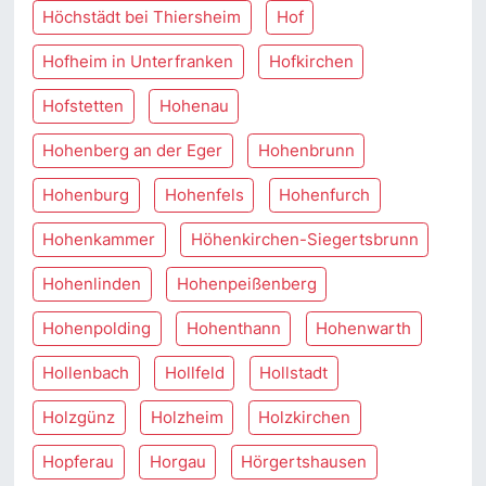
Höchstädt bei Thiersheim
Hof
Hofheim in Unterfranken
Hofkirchen
Hofstetten
Hohenau
Hohenberg an der Eger
Hohenbrunn
Hohenburg
Hohenfels
Hohenfurch
Hohenkammer
Höhenkirchen-Siegertsbrunn
Hohenlinden
Hohenpeißenberg
Hohenpolding
Hohenthann
Hohenwarth
Hollenbach
Hollfeld
Hollstadt
Holzgünz
Holzheim
Holzkirchen
Hopferau
Horgau
Hörgertshausen