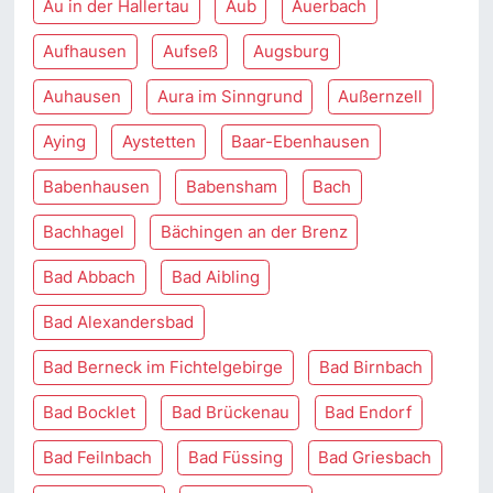
Au in der Hallertau
Aub
Auerbach
Aufhausen
Aufseß
Augsburg
Auhausen
Aura im Sinngrund
Außernzell
Aying
Aystetten
Baar-Ebenhausen
Babenhausen
Babensham
Bach
Bachhagel
Bächingen an der Brenz
Bad Abbach
Bad Aibling
Bad Alexandersbad
Bad Berneck im Fichtelgebirge
Bad Birnbach
Bad Bocklet
Bad Brückenau
Bad Endorf
Bad Feilnbach
Bad Füssing
Bad Griesbach