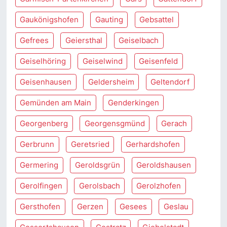
Gaukönigshofen
Gauting
Gebsattel
Gefrees
Geiersthal
Geiselbach
Geiselhöring
Geiselwind
Geisenfeld
Geisenhausen
Geldersheim
Geltendorf
Gemünden am Main
Genderkingen
Georgenberg
Georgensgmünd
Gerach
Gerbrunn
Geretsried
Gerhardshofen
Germering
Geroldsgrün
Geroldshausen
Gerolfingen
Gerolsbach
Gerolzhofen
Gersthofen
Gerzen
Gesees
Geslau