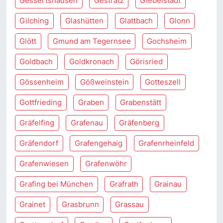
Gessertshausen
Gestratz
Giebelstadt
Gilching
Glashütten
Glattbach
Glonn
Glött
Gmund am Tegernsee
Gochsheim
Goldbach
Goldkronach
Görisried
Gössenheim
Gößweinstein
Gotteszell
Gottfrieding
Graben
Grabenstätt
Gräfelfing
Grafenau
Gräfenberg
Gräfendorf
Grafengehaig
Grafenrheinfeld
Grafenwiesen
Grafenwöhr
Grafing bei München
Grafrath
Grainau
Grainet
Grasbrunn
Grassau