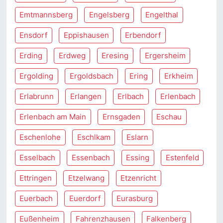
Emtmannsberg
Engelsberg
Engelthal
Ensdorf
Eppishausen
Erbendorf
Erding
Erdweg
Eresing
Ergersheim
Ergolding
Ergoldsbach
Ering
Erkheim
Erlabrunn
Erlangen
Erlbach
Erlenbach
Erlenbach am Main
Ernsgaden
Eschau
Eschenlohe
Eschlkam
Eslarn
Esselbach
Essenbach
Essing
Estenfeld
Ettringen
Etzelwang
Etzenricht
Euerbach
Euerdorf
Eurasburg
Eußenheim
Fahrenzhausen
Falkenberg