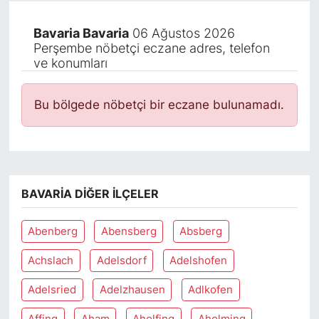
Bavaria Bavaria
06 Ağustos 2026
Perşembe nöbetçi eczane adres, telefon
ve konumları
Bu bölgede nöbetçi bir eczane bulunamadı.
BAVARIA DIĞER İLÇELER
Abenberg
Abensberg
Absberg
Achslach
Adelsdorf
Adelshofen
Adelsried
Adelzhausen
Adlkofen
Affing
Aham
Aholfing
Aholming