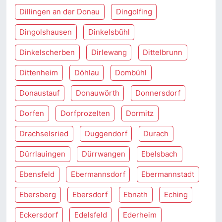
Dillingen an der Donau
Dingolfing
Dingolshausen
Dinkelsbühl
Dinkelscherben
Dirlewang
Dittelbrunn
Dittenheim
Döhlau
Dombühl
Donaustauf
Donauwörth
Donnersdorf
Dorfen
Dorfprozelten
Dormitz
Drachselsried
Duggendorf
Durach
Dürrlauingen
Dürrwangen
Ebelsbach
Ebensfeld
Ebermannsdorf
Ebermannstadt
Ebersberg
Ebersdorf
Ebnath
Eching
Eckersdorf
Edelsfeld
Ederheim