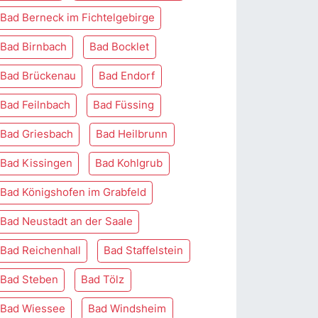
Bad Berneck im Fichtelgebirge
Bad Birnbach
Bad Bocklet
Bad Brückenau
Bad Endorf
Bad Feilnbach
Bad Füssing
Bad Griesbach
Bad Heilbrunn
Bad Kissingen
Bad Kohlgrub
Bad Königshofen im Grabfeld
Bad Neustadt an der Saale
Bad Reichenhall
Bad Staffelstein
Bad Steben
Bad Tölz
Bad Wiessee
Bad Windsheim