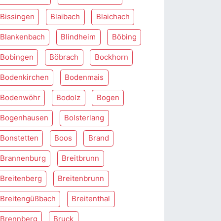
Bissingen
Blaibach
Blaichach
Blankenbach
Blindheim
Böbing
Bobingen
Böbrach
Bockhorn
Bodenkirchen
Bodenmais
Bodenwöhr
Bodolz
Bogen
Bogenhausen
Bolsterlang
Bonstetten
Boos
Brand
Brannenburg
Breitbrunn
Breitenberg
Breitenbrunn
Breitengüßbach
Breitenthal
Brennberg
Bruck