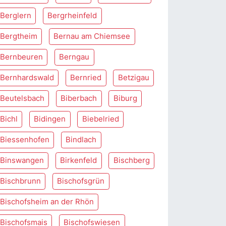
Berglern
Bergrheinfeld
Bergtheim
Bernau am Chiemsee
Bernbeuren
Berngau
Bernhardswald
Bernried
Betzigau
Beutelsbach
Biberbach
Biburg
Bichl
Bidingen
Biebelried
Biessenhofen
Bindlach
Binswangen
Birkenfeld
Bischberg
Bischbrunn
Bischofsgrün
Bischofsheim an der Rhön
Bischofsmais
Bischofswiesen