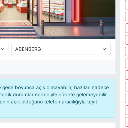
gece boyunca açık olmayabilir, bazıları sadece
nmedik durumlar nedeniyle nöbete gelemeyebilir.
in açık olduğunu telefon aracılığıyla teyit