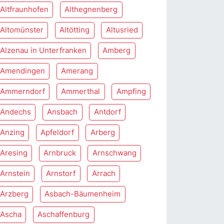
Altfraunhofen
Althegnenberg
Altomünster
Altötting
Altusried
Alzenau in Unterfranken
Amberg
Amendingen
Amerang
Ammerndorf
Ammerthal
Ampfing
Andechs
Ansbach
Antdorf
Anzing
Apfeldorf
Arberg
Aresing
Arnbruck
Arnschwang
Arnstein
Arnstorf
Arrach
Arzberg
Asbach-Bäumenheim
Ascha
Aschaffenburg