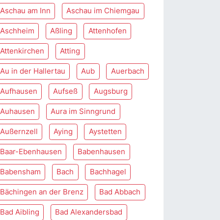
Aschau am Inn
Aschau im Chiemgau
Aschheim
Aßling
Attenhofen
Attenkirchen
Atting
Au in der Hallertau
Aub
Auerbach
Aufhausen
Aufseß
Augsburg
Auhausen
Aura im Sinngrund
Außernzell
Aying
Aystetten
Baar-Ebenhausen
Babenhausen
Babensham
Bach
Bachhagel
Bächingen an der Brenz
Bad Abbach
Bad Aibling
Bad Alexandersbad