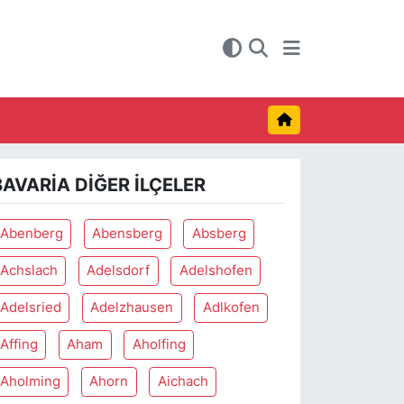
BAVARIA DIĞER İLÇELER
Abenberg
Abensberg
Absberg
Achslach
Adelsdorf
Adelshofen
Adelsried
Adelzhausen
Adlkofen
Affing
Aham
Aholfing
Aholming
Ahorn
Aichach