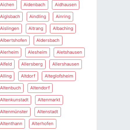
Aichen
Aidenbach
Aidhausen
Aiglsbach
Aindling
Ainring
Aislingen
Aitrang
Albaching
Albertshofen
Aldersbach
Alerheim
Alesheim
Aletshausen
Alfeld
Allersberg
Allershausen
Alling
Altdorf
Alteglofsheim
Altenbuch
Altendorf
Altenkunstadt
Altenmarkt
Altenmünster
Altenstadt
Altenthann
Alterhofen