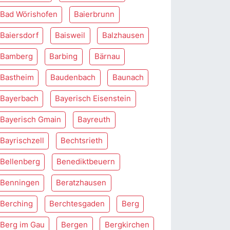
Bad Wörishofen
Baierbrunn
Baiersdorf
Baisweil
Balzhausen
Bamberg
Barbing
Bärnau
Bastheim
Baudenbach
Baunach
Bayerbach
Bayerisch Eisenstein
Bayerisch Gmain
Bayreuth
Bayrischzell
Bechtsrieth
Bellenberg
Benediktbeuern
Benningen
Beratzhausen
Berching
Berchtesgaden
Berg
Berg im Gau
Bergen
Bergkirchen