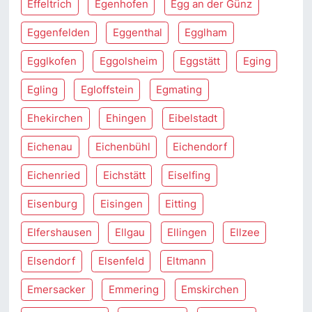
Effeltrich
Egenhofen
Egg an der Günz
Eggenfelden
Eggenthal
Egglham
Egglkofen
Eggolsheim
Eggstätt
Eging
Egling
Egloffstein
Egmating
Ehekirchen
Ehingen
Eibelstadt
Eichenau
Eichenbühl
Eichendorf
Eichenried
Eichstätt
Eiselfing
Eisenburg
Eisingen
Eitting
Elfershausen
Ellgau
Ellingen
Ellzee
Elsendorf
Elsenfeld
Eltmann
Emersacker
Emmering
Emskirchen