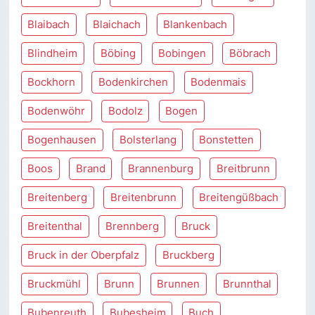
Blaibach
Blaichach
Blankenbach
Blindheim
Böbing
Bobingen
Böbrach
Bockhorn
Bodenkirchen
Bodenmais
Bodenwöhr
Bodolz
Bogen
Bogenhausen
Bolsterlang
Bonstetten
Boos
Brand
Brannenburg
Breitbrunn
Breitenberg
Breitenbrunn
Breitengüßbach
Breitenthal
Brennberg
Bruck
Bruck in der Oberpfalz
Bruckberg
Bruckmühl
Brunn
Brunnen
Brunnthal
Bubenreuth
Bubesheim
Buch