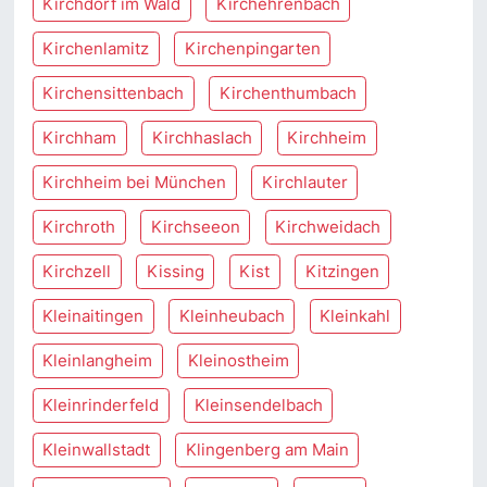
Kirchdorf im Wald
Kirchehrenbach
Kirchenlamitz
Kirchenpingarten
Kirchensittenbach
Kirchenthumbach
Kirchham
Kirchhaslach
Kirchheim
Kirchheim bei München
Kirchlauter
Kirchroth
Kirchseeon
Kirchweidach
Kirchzell
Kissing
Kist
Kitzingen
Kleinaitingen
Kleinheubach
Kleinkahl
Kleinlangheim
Kleinostheim
Kleinrinderfeld
Kleinsendelbach
Kleinwallstadt
Klingenberg am Main