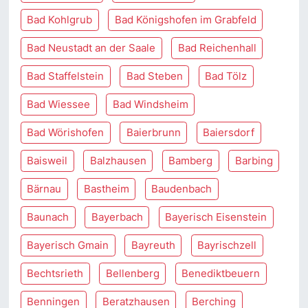
Bad Kohlgrub
Bad Königshofen im Grabfeld
Bad Neustadt an der Saale
Bad Reichenhall
Bad Staffelstein
Bad Steben
Bad Tölz
Bad Wiessee
Bad Windsheim
Bad Wörishofen
Baierbrunn
Baiersdorf
Baisweil
Balzhausen
Bamberg
Barbing
Bärnau
Bastheim
Baudenbach
Baunach
Bayerbach
Bayerisch Eisenstein
Bayerisch Gmain
Bayreuth
Bayrischzell
Bechtsrieth
Bellenberg
Benediktbeuern
Benningen
Beratzhausen
Berching