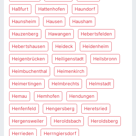
Haßfurt
Hattenhofen
Haundorf
Haunsheim
Hausen
Hausham
Hauzenberg
Hawangen
Hebertsfelden
Hebertshausen
Heideck
Heidenheim
Heigenbrücken
Heiligenstadt
Heilsbronn
Heimbuchenthal
Heimenkirch
Heimertingen
Helmbrechts
Helmstadt
Hemau
Hemhofen
Hendungen
Henfenfeld
Hengersberg
Heretsried
Hergensweiler
Heroldsbach
Heroldsberg
Herrieden
Herrngiersdorf