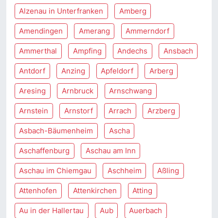
Alzenau in Unterfranken
Amberg
Amendingen
Amerang
Ammerndorf
Ammerthal
Ampfing
Andechs
Ansbach
Antdorf
Anzing
Apfeldorf
Arberg
Aresing
Arnbruck
Arnschwang
Arnstein
Arnstorf
Arrach
Arzberg
Asbach-Bäumenheim
Ascha
Aschaffenburg
Aschau am Inn
Aschau im Chiemgau
Aschheim
Aßling
Attenhofen
Attenkirchen
Atting
Au in der Hallertau
Aub
Auerbach