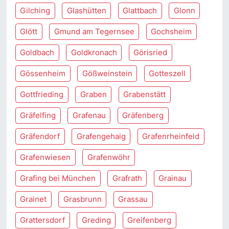
Gilching
Glashütten
Glattbach
Glonn
Glött
Gmund am Tegernsee
Gochsheim
Goldbach
Goldkronach
Görisried
Gössenheim
Gößweinstein
Gotteszell
Gottfrieding
Graben
Grabenstätt
Gräfelfing
Grafenau
Gräfenberg
Gräfendorf
Grafengehaig
Grafenrheinfeld
Grafenwiesen
Grafenwöhr
Grafing bei München
Grafrath
Grainau
Grainet
Grasbrunn
Grassau
Grattersdorf
Greding
Greifenberg