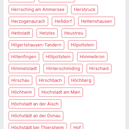
Herrsching am Ammersee
Hersbruck
Herzogenaurach
Heßdorf
Hettenshausen
Hettstadt
Hetzles
Heustreu
Hilgertshausen-Tandern
Hilpoltstein
Hiltenfingen
Hiltpoltstein
Himmelkron
Himmelstadt
Hinterschmiding
Hirschaid
Hirschau
Hirschbach
Höchberg
Höchheim
Hochstadt am Main
Höchstadt an der Aisch
Höchstädt an der Donau
Höchstädt bei Thiersheim
Hof