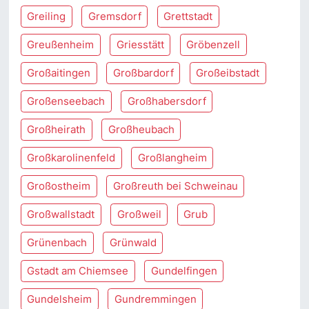
Greiling
Gremsdorf
Grettstadt
Greußenheim
Griesstätt
Gröbenzell
Großaitingen
Großbardorf
Großeibstadt
Großenseebach
Großhabersdorf
Großheirath
Großheubach
Großkarolinenfeld
Großlangheim
Großostheim
Großreuth bei Schweinau
Großwallstadt
Großweil
Grub
Grünenbach
Grünwald
Gstadt am Chiemsee
Gundelfingen
Gundelsheim
Gundremmingen