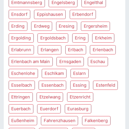
Emtmannsberg
Engelsberg
Engelthal
Ensdorf
Eppishausen
Erbendorf
Erding
Erdweg
Eresing
Ergersheim
Ergolding
Ergoldsbach
Ering
Erkheim
Erlabrunn
Erlangen
Erlbach
Erlenbach
Erlenbach am Main
Ernsgaden
Eschau
Eschenlohe
Eschlkam
Eslarn
Esselbach
Essenbach
Essing
Estenfeld
Ettringen
Etzelwang
Etzenricht
Euerbach
Euerdorf
Eurasburg
Eußenheim
Fahrenzhausen
Falkenberg