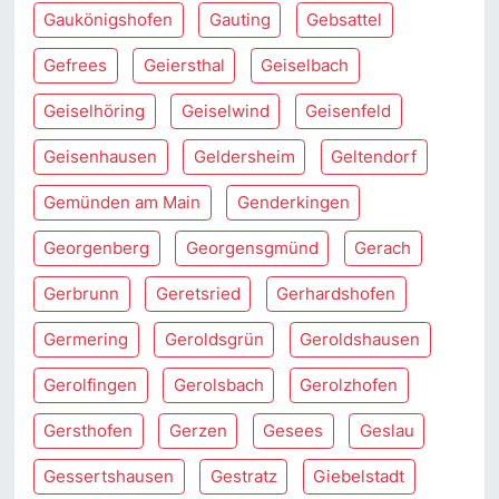
Gaukönigshofen
Gauting
Gebsattel
Gefrees
Geiersthal
Geiselbach
Geiselhöring
Geiselwind
Geisenfeld
Geisenhausen
Geldersheim
Geltendorf
Gemünden am Main
Genderkingen
Georgenberg
Georgensgmünd
Gerach
Gerbrunn
Geretsried
Gerhardshofen
Germering
Geroldsgrün
Geroldshausen
Gerolfingen
Gerolsbach
Gerolzhofen
Gersthofen
Gerzen
Gesees
Geslau
Gessertshausen
Gestratz
Giebelstadt