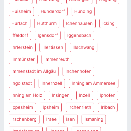
Huisheim
Hunderdorf
Hunding
Hurlach
Hutthurm
Ichenhausen
Icking
Iffeldorf
Igensdorf
Iggensbach
Ihrlerstein
Illertissen
Illschwang
Ilmmünster
Immenreuth
Immenstadt im Allgäu
Inchenhofen
Ingolstadt
Innernzell
Inning am Ammersee
Inning am Holz
Insingen
Inzell
Iphofen
Ippesheim
Ipsheim
Irchenrieth
Irlbach
Irschenberg
Irsee
Isen
Ismaning