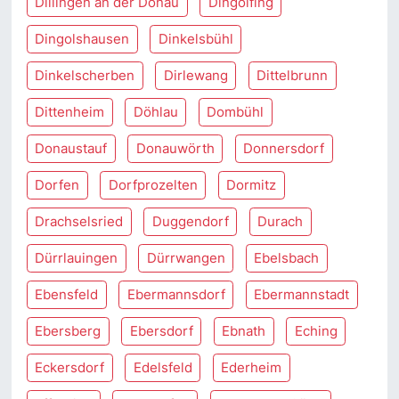
Dillingen an der Donau
Dingolfing
Dingolshausen
Dinkelsbühl
Dinkelscherben
Dirlewang
Dittelbrunn
Dittenheim
Döhlau
Dombühl
Donaustauf
Donauwörth
Donnersdorf
Dorfen
Dorfprozelten
Dormitz
Drachselsried
Duggendorf
Durach
Dürrlauingen
Dürrwangen
Ebelsbach
Ebensfeld
Ebermannsdorf
Ebermannstadt
Ebersberg
Ebersdorf
Ebnath
Eching
Eckersdorf
Edelsfeld
Ederheim