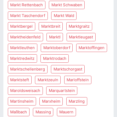
Markt Rettenbach
Markt Schwaben
Markt Taschendorf
Markt Wald
Marktbergel
Marktbreit
Marktgraitz
Marktheidenfeld
Marktl
Marktleugast
Marktleuthen
Marktoberdorf
Marktoffingen
Marktredwitz
Marktrodach
Marktschellenberg
Marktschorgast
Marktsteft
Marktzeuln
Marloffstein
Maroldsweisach
Marquartstein
Martinsheim
Marxheim
Marzling
Maßbach
Massing
Mauern