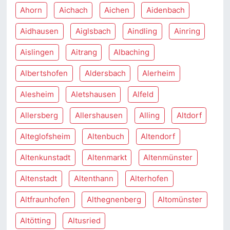
Ahorn
Aichach
Aichen
Aidenbach
Aidhausen
Aiglsbach
Aindling
Ainring
Aislingen
Aitrang
Albaching
Albertshofen
Aldersbach
Alerheim
Alesheim
Aletshausen
Alfeld
Allersberg
Allershausen
Alling
Altdorf
Alteglofsheim
Altenbuch
Altendorf
Altenkunstadt
Altenmarkt
Altenmünster
Altenstadt
Altenthann
Alterhofen
Altfraunhofen
Althegnenberg
Altomünster
Altötting
Altusried