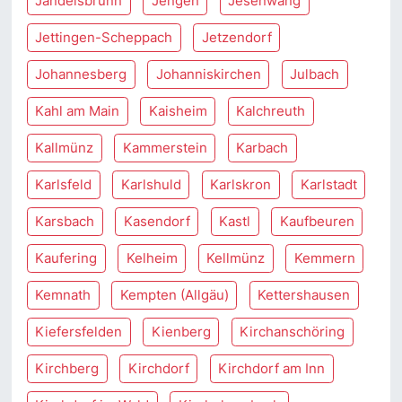
Jandelsbrunn
Jengen
Jesenwang
Jettingen-Scheppach
Jetzendorf
Johannesberg
Johanniskirchen
Julbach
Kahl am Main
Kaisheim
Kalchreuth
Kallmünz
Kammerstein
Karbach
Karlsfeld
Karlshuld
Karlskron
Karlstadt
Karsbach
Kasendorf
Kastl
Kaufbeuren
Kaufering
Kelheim
Kellmünz
Kemmern
Kemnath
Kempten (Allgäu)
Kettershausen
Kiefersfelden
Kienberg
Kirchanschöring
Kirchberg
Kirchdorf
Kirchdorf am Inn