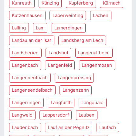
Kunreuth
Künzing
Kupferberg
Kürnach
Kutzenhausen
Laberweinting
Lachen
Lalling
Lam
Lamerdingen
Landau an der Isar
Landsberg am Lech
Landsberied
Landshut
Langenaltheim
Langenbach
Langenfeld
Langenmosen
Langenneufnach
Langenpreising
Langensendelbach
Langenzenn
Langerringen
Langfurth
Langquaid
Langweid
Lappersdorf
Lauben
Laudenbach
Lauf an der Pegnitz
Laufach