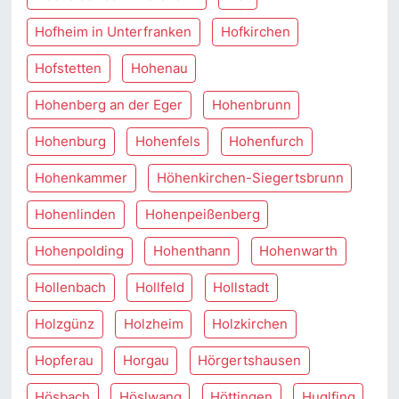
Hofheim in Unterfranken
Hofkirchen
Hofstetten
Hohenau
Hohenberg an der Eger
Hohenbrunn
Hohenburg
Hohenfels
Hohenfurch
Hohenkammer
Höhenkirchen-Siegertsbrunn
Hohenlinden
Hohenpeißenberg
Hohenpolding
Hohenthann
Hohenwarth
Hollenbach
Hollfeld
Hollstadt
Holzgünz
Holzheim
Holzkirchen
Hopferau
Horgau
Hörgertshausen
Hösbach
Höslwang
Höttingen
Huglfing