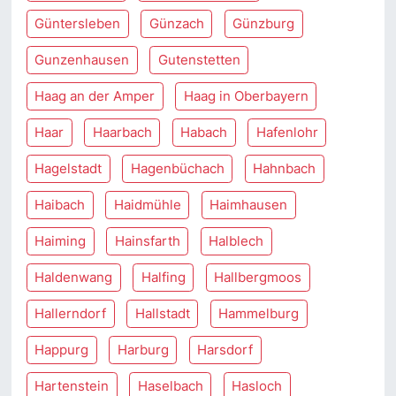
Güntersleben
Günzach
Günzburg
Gunzenhausen
Gutenstetten
Haag an der Amper
Haag in Oberbayern
Haar
Haarbach
Habach
Hafenlohr
Hagelstadt
Hagenbüchach
Hahnbach
Haibach
Haidmühle
Haimhausen
Haiming
Hainsfarth
Halblech
Haldenwang
Halfing
Hallbergmoos
Hallerndorf
Hallstadt
Hammelburg
Happurg
Harburg
Harsdorf
Hartenstein
Haselbach
Hasloch