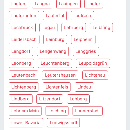
Laufen
Laugna
Lauingen
Lauter
Lauterhofen
Lautertal
Lautrach
Lechbruck
Legau
Lehrberg
Leiblfing
Leidersbach
Leinburg
Leipheim
Lengdorf
Lengenwang
Lenggries
Leonberg
Leuchtenberg
Leupoldsgrün
Leutenbach
Leutershausen
Lichtenau
Lichtenberg
Lichtenfels
Lindau
Lindberg
Litzendorf
Lohberg
Lohr am Main
Loiching
Lonnerstadt
Lower Bavaria
Ludwigsstadt