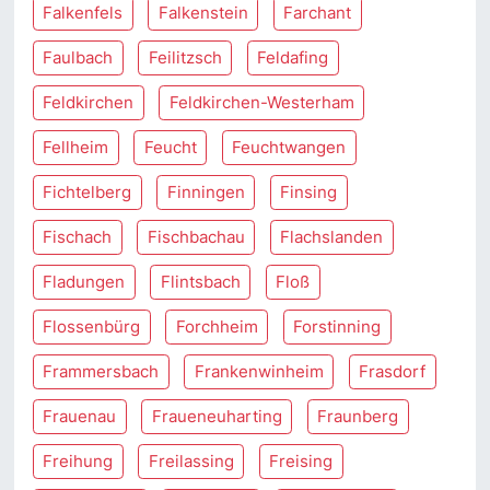
Falkenfels
Falkenstein
Farchant
Faulbach
Feilitzsch
Feldafing
Feldkirchen
Feldkirchen-Westerham
Fellheim
Feucht
Feuchtwangen
Fichtelberg
Finningen
Finsing
Fischach
Fischbachau
Flachslanden
Fladungen
Flintsbach
Floß
Flossenbürg
Forchheim
Forstinning
Frammersbach
Frankenwinheim
Frasdorf
Frauenau
Fraueneuharting
Fraunberg
Freihung
Freilassing
Freising