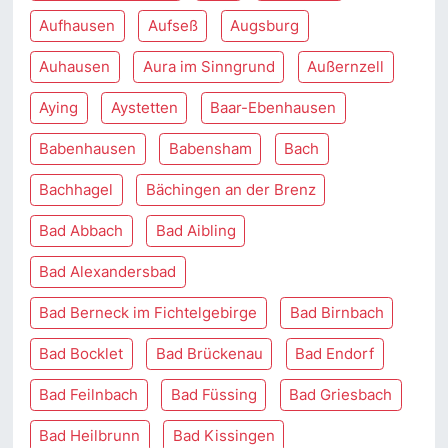
Aufhausen
Aufseß
Augsburg
Auhausen
Aura im Sinngrund
Außernzell
Aying
Aystetten
Baar-Ebenhausen
Babenhausen
Babensham
Bach
Bachhagel
Bächingen an der Brenz
Bad Abbach
Bad Aibling
Bad Alexandersbad
Bad Berneck im Fichtelgebirge
Bad Birnbach
Bad Bocklet
Bad Brückenau
Bad Endorf
Bad Feilnbach
Bad Füssing
Bad Griesbach
Bad Heilbrunn
Bad Kissingen