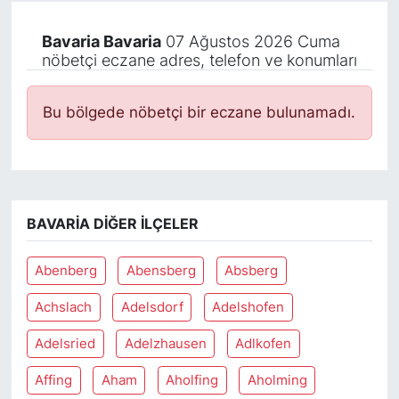
Bavaria Bavaria
07 Ağustos 2026 Cuma
nöbetçi eczane adres, telefon ve konumları
Bu bölgede nöbetçi bir eczane bulunamadı.
BAVARIA DIĞER İLÇELER
Abenberg
Abensberg
Absberg
Achslach
Adelsdorf
Adelshofen
Adelsried
Adelzhausen
Adlkofen
Affing
Aham
Aholfing
Aholming