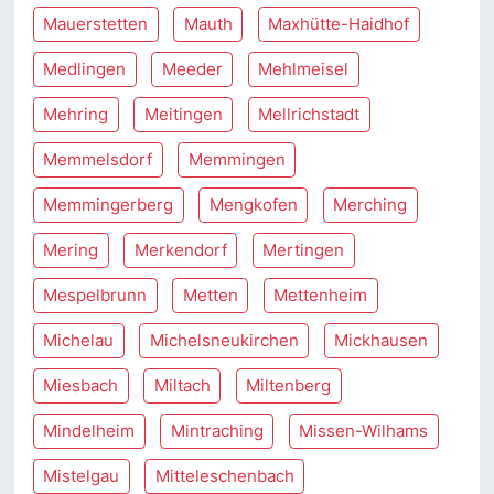
Mauerstetten
Mauth
Maxhütte-Haidhof
Medlingen
Meeder
Mehlmeisel
Mehring
Meitingen
Mellrichstadt
Memmelsdorf
Memmingen
Memmingerberg
Mengkofen
Merching
Mering
Merkendorf
Mertingen
Mespelbrunn
Metten
Mettenheim
Michelau
Michelsneukirchen
Mickhausen
Miesbach
Miltach
Miltenberg
Mindelheim
Mintraching
Missen-Wilhams
Mistelgau
Mitteleschenbach