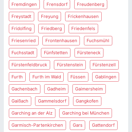
Fremdingen
Frensdorf
Freudenberg
Freystadt
Freyung
Frickenhausen
Fridolfing
Friedberg
Friedenfels
Friesenried
Frontenhausen
Fuchsmühl
Fuchsstadt
Fünfstetten
Fürsteneck
Fürstenfeldbruck
Fürstenstein
Fürstenzell
Furth
Furth im Wald
Füssen
Gablingen
Gachenbach
Gadheim
Gaimersheim
Gaißach
Gammelsdorf
Gangkofen
Garching an der Alz
Garching bei München
Garmisch-Partenkirchen
Gars
Gattendorf