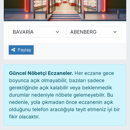
SİYASET
SAĞLIK
Paylaş
Güncel Nöbetçi Eczaneler.
Her eczane gece
boyunca açık olmayabilir, bazıları sadece
gerektiğinde açık kalabilir veya beklenmedik
durumlar nedeniyle nöbete gelemeyebilir. Bu
nedenle, yola çıkmadan önce eczanenin açık
olduğunu telefon aracılığıyla teyit etmeniz iyi bir
fikir olacaktır.