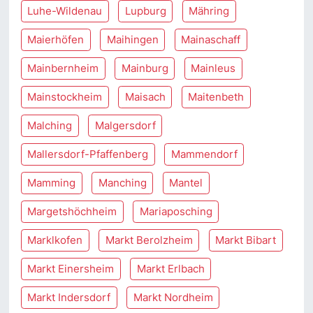
Luhe-Wildenau
Lupburg
Mähring
Maierhöfen
Maihingen
Mainaschaff
Mainbernheim
Mainburg
Mainleus
Mainstockheim
Maisach
Maitenbeth
Malching
Malgersdorf
Mallersdorf-Pfaffenberg
Mammendorf
Mamming
Manching
Mantel
Margetshöchheim
Mariaposching
Marklkofen
Markt Berolzheim
Markt Bibart
Markt Einersheim
Markt Erlbach
Markt Indersdorf
Markt Nordheim