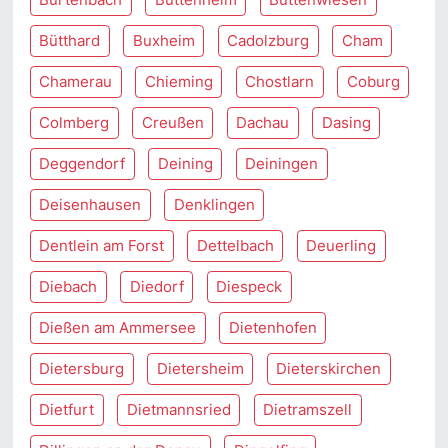
Bütthard
Buxheim
Cadolzburg
Cham
Chamerau
Chieming
Chostlarn
Coburg
Colmberg
Creußen
Dachau
Dasing
Deggendorf
Deining
Deiningen
Deisenhausen
Denklingen
Dentlein am Forst
Dettelbach
Deuerling
Diebach
Diedorf
Diespeck
Dießen am Ammersee
Dietenhofen
Dietersburg
Dietersheim
Dieterskirchen
Dietfurt
Dietmannsried
Dietramszell