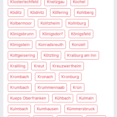
Klosterlechfeld
Knetzgau
Kochel
Köditz
Ködnitz
Köfering
Kohlberg
Kolbermoor
Kolitzheim
Kollnburg
Königsbrunn
Königsdorf
Königsfeld
Königstein
Konradsreuth
Konzell
Kottgeisering
Kötzting
Kraiburg am Inn
Krailling
Kreut
Kreuzwertheim
Krombach
Kronach
Kronburg
Krumbach
Krummennaab
Krün
Kueps Oberfranken
Kühbach
Kulmain
Kulmbach
Kumhausen
Kümmersbruck