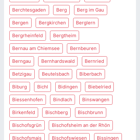
Berchtesgaden
Berg
Berg im Gau
Bergen
Bergkirchen
Berglern
Bergrheinfeld
Bergtheim
Bernau am Chiemsee
Bernbeuren
Berngau
Bernhardswald
Bernried
Betzigau
Beutelsbach
Biberbach
Biburg
Bichl
Bidingen
Biebelried
Biessenhofen
Bindlach
Binswangen
Birkenfeld
Bischberg
Bischbrunn
Bischofsgrün
Bischofsheim an der Rhön
Bischofsmais
Bischofswiesen
Bissingen