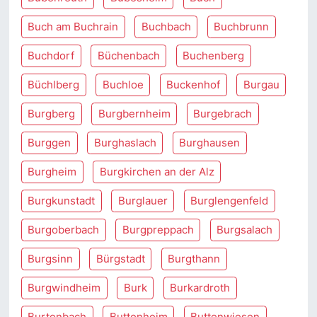
Buch am Buchrain
Buchbach
Buchbrunn
Buchdorf
Büchenbach
Buchenberg
Büchlberg
Buchloe
Buckenhof
Burgau
Burgberg
Burgbernheim
Burgebrach
Burggen
Burghaslach
Burghausen
Burgheim
Burgkirchen an der Alz
Burgkunstadt
Burglauer
Burglengenfeld
Burgoberbach
Burgpreppach
Burgsalach
Burgsinn
Bürgstadt
Burgthann
Burgwindheim
Burk
Burkardroth
Burtenbach
Buttenheim
Buttenwiesen