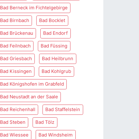
Bad Berneck im Fichtelgebirge
Bad Birnbach
Bad Bocklet
Bad Brückenau
Bad Endorf
Bad Feilnbach
Bad Füssing
Bad Griesbach
Bad Heilbrunn
Bad Kissingen
Bad Kohlgrub
Bad Königshofen im Grabfeld
Bad Neustadt an der Saale
Bad Reichenhall
Bad Staffelstein
Bad Steben
Bad Tölz
Bad Wiessee
Bad Windsheim