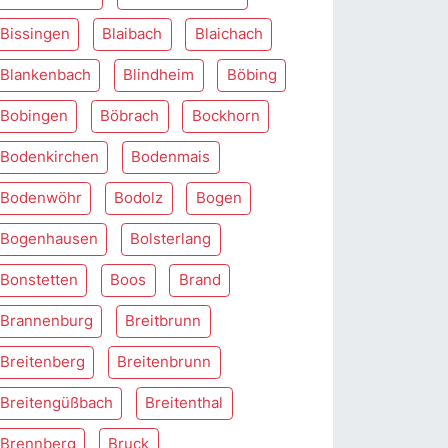
Bissingen
Blaibach
Blaichach
Blankenbach
Blindheim
Böbing
Bobingen
Böbrach
Bockhorn
Bodenkirchen
Bodenmais
Bodenwöhr
Bodolz
Bogen
Bogenhausen
Bolsterlang
Bonstetten
Boos
Brand
Brannenburg
Breitbrunn
Breitenberg
Breitenbrunn
Breitengüßbach
Breitenthal
Brennberg
Bruck