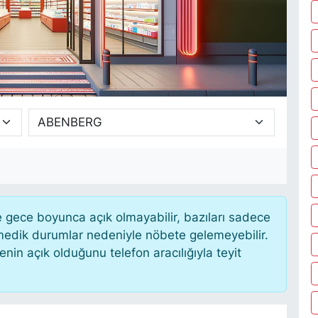
gece boyunca açık olmayabilir, bazıları sadece
nmedik durumlar nedeniyle nöbete gelemeyebilir.
in açık olduğunu telefon aracılığıyla teyit