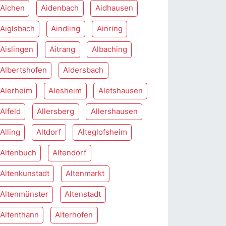
Aichen
Aidenbach
Aidhausen
Aiglsbach
Aindling
Ainring
Aislingen
Aitrang
Albaching
Albertshofen
Aldersbach
Alerheim
Alesheim
Aletshausen
Alfeld
Allersberg
Allershausen
Alling
Altdorf
Alteglofsheim
Altenbuch
Altendorf
Altenkunstadt
Altenmarkt
Altenmünster
Altenstadt
Altenthann
Alterhofen