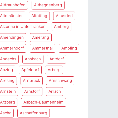
Altfraunhofen
Althegnenberg
Altomünster
Altötting
Altusried
Alzenau in Unterfranken
Amberg
Amendingen
Amerang
Ammerndorf
Ammerthal
Ampfing
Andechs
Ansbach
Antdorf
Anzing
Apfeldorf
Arberg
Aresing
Arnbruck
Arnschwang
Arnstein
Arnstorf
Arrach
Arzberg
Asbach-Bäumenheim
Ascha
Aschaffenburg