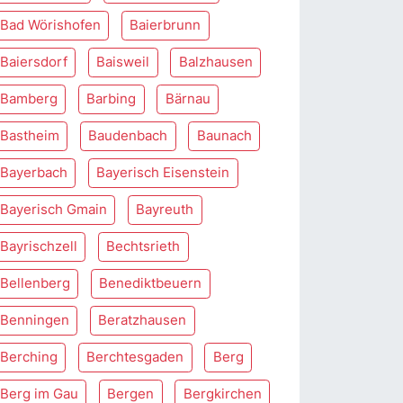
Bad Wörishofen
Baierbrunn
Baiersdorf
Baisweil
Balzhausen
Bamberg
Barbing
Bärnau
Bastheim
Baudenbach
Baunach
Bayerbach
Bayerisch Eisenstein
Bayerisch Gmain
Bayreuth
Bayrischzell
Bechtsrieth
Bellenberg
Benediktbeuern
Benningen
Beratzhausen
Berching
Berchtesgaden
Berg
Berg im Gau
Bergen
Bergkirchen