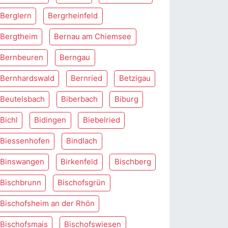
Berglern
Bergrheinfeld
Bergtheim
Bernau am Chiemsee
Bernbeuren
Berngau
Bernhardswald
Bernried
Betzigau
Beutelsbach
Biberbach
Biburg
Bichl
Bidingen
Biebelried
Biessenhofen
Bindlach
Binswangen
Birkenfeld
Bischberg
Bischbrunn
Bischofsgrün
Bischofsheim an der Rhön
Bischofsmais
Bischofswiesen