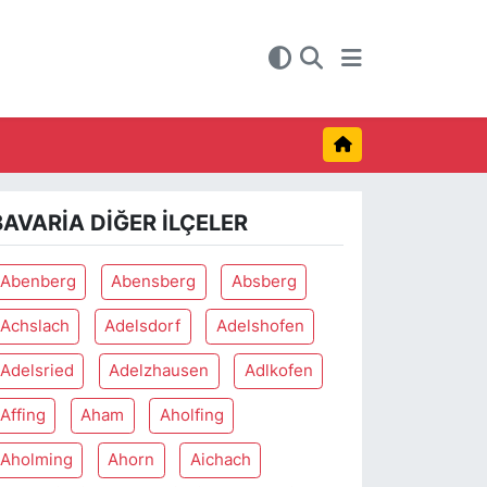
BAVARIA DIĞER İLÇELER
Abenberg
Abensberg
Absberg
Achslach
Adelsdorf
Adelshofen
Adelsried
Adelzhausen
Adlkofen
Affing
Aham
Aholfing
Aholming
Ahorn
Aichach