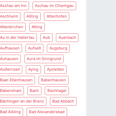
Aschau am Inn
Aschau im Chiemgau
Aschheim
Aßling
Attenhofen
Attenkirchen
Atting
Au in der Hallertau
Aub
Auerbach
Aufhausen
Aufseß
Augsburg
Auhausen
Aura im Sinngrund
Außernzell
Aying
Aystetten
Baar-Ebenhausen
Babenhausen
Babensham
Bach
Bachhagel
Bächingen an der Brenz
Bad Abbach
Bad Aibling
Bad Alexandersbad