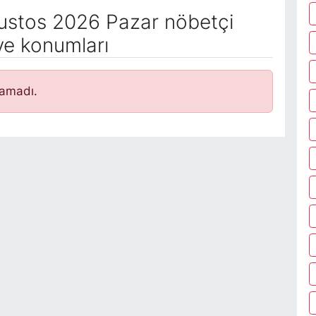
stos 2026 Pazar nöbetçi
ve konumları
namadı.