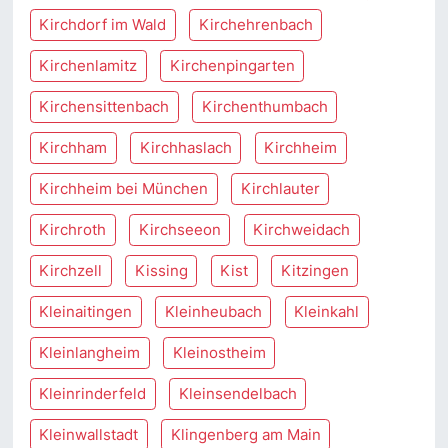
Kirchdorf im Wald
Kirchehrenbach
Kirchenlamitz
Kirchenpingarten
Kirchensittenbach
Kirchenthumbach
Kirchham
Kirchhaslach
Kirchheim
Kirchheim bei München
Kirchlauter
Kirchroth
Kirchseeon
Kirchweidach
Kirchzell
Kissing
Kist
Kitzingen
Kleinaitingen
Kleinheubach
Kleinkahl
Kleinlangheim
Kleinostheim
Kleinrinderfeld
Kleinsendelbach
Kleinwallstadt
Klingenberg am Main