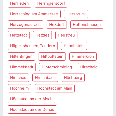
Herrieden
Herrngiersdorf
Herrsching am Ammersee
Hersbruck
Herzogenaurach
Heßdorf
Hettenshausen
Hettstadt
Hetzles
Heustreu
Hilgertshausen-Tandern
Hilpoltstein
Hiltenfingen
Hiltpoltstein
Himmelkron
Himmelstadt
Hinterschmiding
Hirschaid
Hirschau
Hirschbach
Höchberg
Höchheim
Hochstadt am Main
Höchstadt an der Aisch
Höchstädt an der Donau