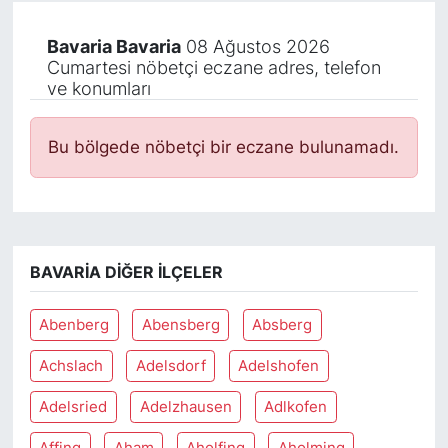
Bavaria Bavaria
08 Ağustos 2026
Cumartesi nöbetçi eczane adres, telefon
ve konumları
Bu bölgede nöbetçi bir eczane bulunamadı.
BAVARIA DIĞER İLÇELER
Abenberg
Abensberg
Absberg
Achslach
Adelsdorf
Adelshofen
Adelsried
Adelzhausen
Adlkofen
Affing
Aham
Aholfing
Aholming