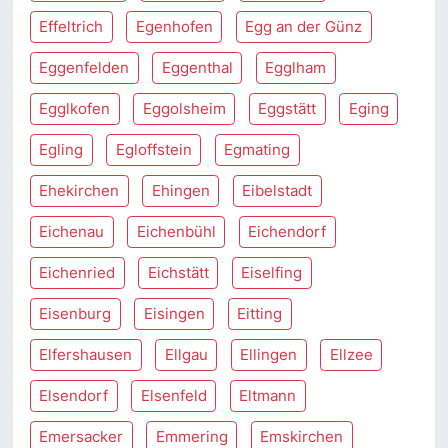
Effeltrich
Egenhofen
Egg an der Günz
Eggenfelden
Eggenthal
Egglham
Egglkofen
Eggolsheim
Eggstätt
Eging
Egling
Egloffstein
Egmating
Ehekirchen
Ehingen
Eibelstadt
Eichenau
Eichenbühl
Eichendorf
Eichenried
Eichstätt
Eiselfing
Eisenburg
Eisingen
Eitting
Elfershausen
Ellgau
Ellingen
Ellzee
Elsendorf
Elsenfeld
Eltmann
Emersacker
Emmering
Emskirchen