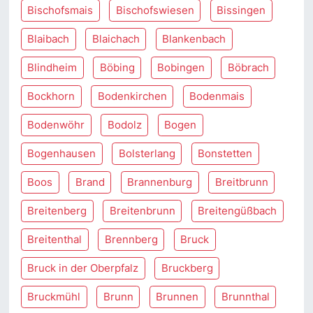
Bischofsmais
Bischofswiesen
Bissingen
Blaibach
Blaichach
Blankenbach
Blindheim
Böbing
Bobingen
Böbrach
Bockhorn
Bodenkirchen
Bodenmais
Bodenwöhr
Bodolz
Bogen
Bogenhausen
Bolsterlang
Bonstetten
Boos
Brand
Brannenburg
Breitbrunn
Breitenberg
Breitenbrunn
Breitengüßbach
Breitenthal
Brennberg
Bruck
Bruck in der Oberpfalz
Bruckberg
Bruckmühl
Brunn
Brunnen
Brunnthal