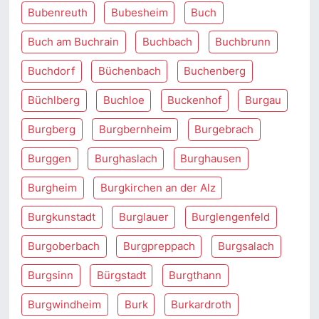
Bubenreuth
Bubesheim
Buch
Buch am Buchrain
Buchbach
Buchbrunn
Buchdorf
Büchenbach
Buchenberg
Büchlberg
Buchloe
Buckenhof
Burgau
Burgberg
Burgbernheim
Burgebrach
Burggen
Burghaslach
Burghausen
Burgheim
Burgkirchen an der Alz
Burgkunstadt
Burglauer
Burglengenfeld
Burgoberbach
Burgpreppach
Burgsalach
Burgsinn
Bürgstadt
Burgthann
Burgwindheim
Burk
Burkardroth