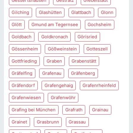
Gessertshausen
Gestratz
Giebelstadt
Gilching
Glashütten
Glattbach
Glonn
Glött
Gmund am Tegernsee
Gochsheim
Goldbach
Goldkronach
Görisried
Gössenheim
Gößweinstein
Gotteszell
Gottfrieding
Graben
Grabenstätt
Gräfelfing
Grafenau
Gräfenberg
Gräfendorf
Grafengehaig
Grafenrheinfeld
Grafenwiesen
Grafenwöhr
Grafing bei München
Grafrath
Grainau
Grainet
Grasbrunn
Grassau