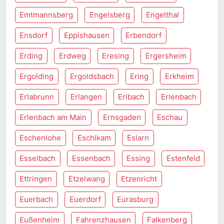
Emtmannsberg
Engelsberg
Engelthal
Ensdorf
Eppishausen
Erbendorf
Erding
Erdweg
Eresing
Ergersheim
Ergolding
Ergoldsbach
Ering
Erkheim
Erlabrunn
Erlangen
Erlbach
Erlenbach
Erlenbach am Main
Ernsgaden
Eschau
Eschenlohe
Eschlkam
Eslarn
Esselbach
Essenbach
Essing
Estenfeld
Ettringen
Etzelwang
Etzenricht
Euerbach
Euerdorf
Eurasburg
Eußenheim
Fahrenzhausen
Falkenberg