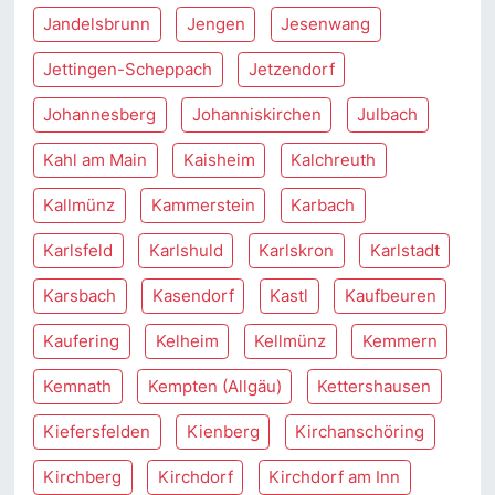
Jandelsbrunn
Jengen
Jesenwang
Jettingen-Scheppach
Jetzendorf
Johannesberg
Johanniskirchen
Julbach
Kahl am Main
Kaisheim
Kalchreuth
Kallmünz
Kammerstein
Karbach
Karlsfeld
Karlshuld
Karlskron
Karlstadt
Karsbach
Kasendorf
Kastl
Kaufbeuren
Kaufering
Kelheim
Kellmünz
Kemmern
Kemnath
Kempten (Allgäu)
Kettershausen
Kiefersfelden
Kienberg
Kirchanschöring
Kirchberg
Kirchdorf
Kirchdorf am Inn