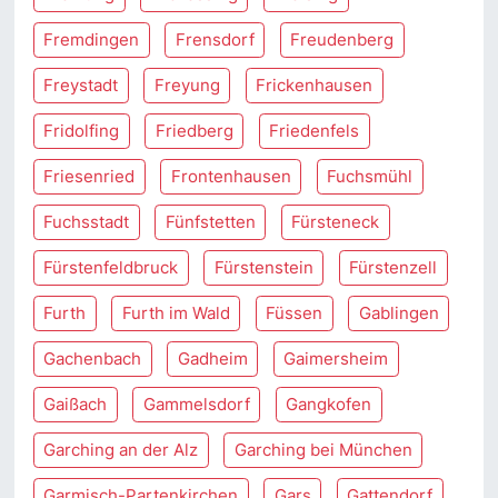
Fremdingen
Frensdorf
Freudenberg
Freystadt
Freyung
Frickenhausen
Fridolfing
Friedberg
Friedenfels
Friesenried
Frontenhausen
Fuchsmühl
Fuchsstadt
Fünfstetten
Fürsteneck
Fürstenfeldbruck
Fürstenstein
Fürstenzell
Furth
Furth im Wald
Füssen
Gablingen
Gachenbach
Gadheim
Gaimersheim
Gaißach
Gammelsdorf
Gangkofen
Garching an der Alz
Garching bei München
Garmisch-Partenkirchen
Gars
Gattendorf