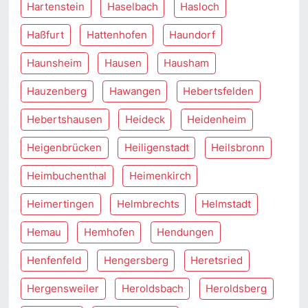
Hartenstein
Haselbach
Hasloch
Haßfurt
Hattenhofen
Haundorf
Haunsheim
Hausen
Hausham
Hauzenberg
Hawangen
Hebertsfelden
Hebertshausen
Heideck
Heidenheim
Heigenbrücken
Heiligenstadt
Heilsbronn
Heimbuchenthal
Heimenkirch
Heimertingen
Helmbrechts
Helmstadt
Hemau
Hemhofen
Hendungen
Henfenfeld
Hengersberg
Heretsried
Hergensweiler
Heroldsbach
Heroldsberg