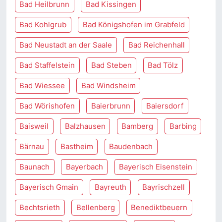
Bad Heilbrunn
Bad Kissingen
Bad Kohlgrub
Bad Königshofen im Grabfeld
Bad Neustadt an der Saale
Bad Reichenhall
Bad Staffelstein
Bad Steben
Bad Tölz
Bad Wiessee
Bad Windsheim
Bad Wörishofen
Baierbrunn
Baiersdorf
Baisweil
Balzhausen
Bamberg
Barbing
Bärnau
Bastheim
Baudenbach
Baunach
Bayerbach
Bayerisch Eisenstein
Bayerisch Gmain
Bayreuth
Bayrischzell
Bechtsrieth
Bellenberg
Benediktbeuern