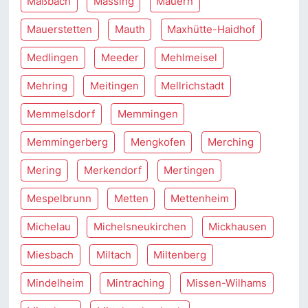
Maßbach
Massing
Mauern
Mauerstetten
Mauth
Maxhütte-Haidhof
Medlingen
Meeder
Mehlmeisel
Mehring
Meitingen
Mellrichstadt
Memmelsdorf
Memmingen
Memmingerberg
Mengkofen
Merching
Mering
Merkendorf
Mertingen
Mespelbrunn
Metten
Mettenheim
Michelau
Michelsneukirchen
Mickhausen
Miesbach
Miltach
Miltenberg
Mindelheim
Mintraching
Missen-Wilhams