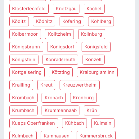
Klosterlechfeld
Knetzgau
Kochel
Köditz
Ködnitz
Köfering
Kohlberg
Kolbermoor
Kolitzheim
Kollnburg
Königsbrunn
Königsdorf
Königsfeld
Königstein
Konradsreuth
Konzell
Kottgeisering
Kötzting
Kraiburg am Inn
Krailling
Kreut
Kreuzwertheim
Krombach
Kronach
Kronburg
Krumbach
Krummennaab
Krün
Kueps Oberfranken
Kühbach
Kulmain
Kulmbach
Kumhausen
Kümmersbruck