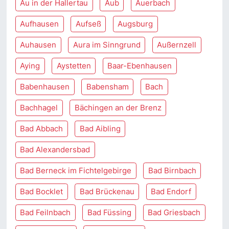
Au in der Hallertau
Aub
Auerbach
Aufhausen
Aufseß
Augsburg
Auhausen
Aura im Sinngrund
Außernzell
Aying
Aystetten
Baar-Ebenhausen
Babenhausen
Babensham
Bach
Bachhagel
Bächingen an der Brenz
Bad Abbach
Bad Aibling
Bad Alexandersbad
Bad Berneck im Fichtelgebirge
Bad Birnbach
Bad Bocklet
Bad Brückenau
Bad Endorf
Bad Feilnbach
Bad Füssing
Bad Griesbach