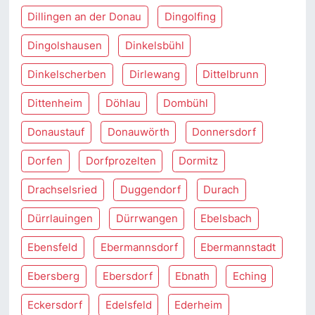
Dillingen an der Donau
Dingolfing
Dingolshausen
Dinkelsbühl
Dinkelscherben
Dirlewang
Dittelbrunn
Dittenheim
Döhlau
Dombühl
Donaustauf
Donauwörth
Donnersdorf
Dorfen
Dorfprozelten
Dormitz
Drachselsried
Duggendorf
Durach
Dürrlauingen
Dürrwangen
Ebelsbach
Ebensfeld
Ebermannsdorf
Ebermannstadt
Ebersberg
Ebersdorf
Ebnath
Eching
Eckersdorf
Edelsfeld
Ederheim