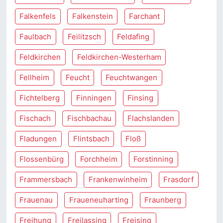
Falkenfels
Falkenstein
Farchant
Faulbach
Feilitzsch
Feldafing
Feldkirchen
Feldkirchen-Westerham
Fellheim
Feucht
Feuchtwangen
Fichtelberg
Finningen
Finsing
Fischach
Fischbachau
Flachslanden
Fladungen
Flintsbach
Floß
Flossenbürg
Forchheim
Forstinning
Frammersbach
Frankenwinheim
Frasdorf
Frauenau
Fraueneuharting
Fraunberg
Freihung
Freilassing
Freising