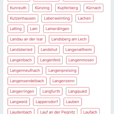
Kunreuth
Künzing
Kupferberg
Kürnach
Kutzenhausen
Laberweinting
Lachen
Lalling
Lam
Lamerdingen
Landau an der Isar
Landsberg am Lech
Landsberied
Landshut
Langenaltheim
Langenbach
Langenfeld
Langenmosen
Langenneufnach
Langenpreising
Langensendelbach
Langenzenn
Langerringen
Langfurth
Langquaid
Langweid
Lappersdorf
Lauben
Laudenbach
Lauf an der Pegnitz
Laufach