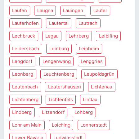
Laufen
Laugna
Lauingen
Lauter
Lauterhofen
Lautertal
Lautrach
Lechbruck
Legau
Lehrberg
Leiblfing
Leidersbach
Leinburg
Leipheim
Lengdorf
Lengenwang
Lenggries
Leonberg
Leuchtenberg
Leupoldsgrün
Leutenbach
Leutershausen
Lichtenau
Lichtenberg
Lichtenfels
Lindau
Lindberg
Litzendorf
Lohberg
Lohr am Main
Loiching
Lonnerstadt
Lower Bavaria
Ludwigsstadt