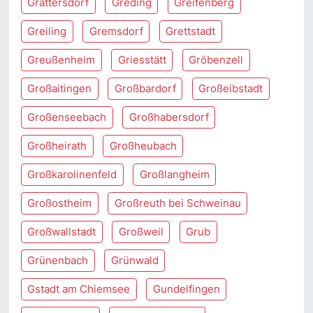
Grattersdorf
Greding
Greifenberg
Greiling
Gremsdorf
Grettstadt
Greußenheim
Griesstätt
Gröbenzell
Großaitingen
Großbardorf
Großeibstadt
Großenseebach
Großhabersdorf
Großheirath
Großheubach
Großkarolinenfeld
Großlangheim
Großostheim
Großreuth bei Schweinau
Großwallstadt
Großweil
Grub
Grünenbach
Grünwald
Gstadt am Chiemsee
Gundelfingen