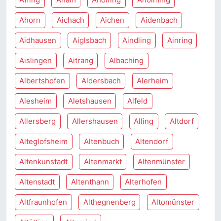
Ahorn
Aichach
Aichen
Aidenbach
Aidhausen
Aiglsbach
Aindling
Ainring
Aislingen
Aitrang
Albaching
Albertshofen
Aldersbach
Alerheim
Alesheim
Aletshausen
Alfeld
Allersberg
Allershausen
Alling
Altdorf
Alteglofsheim
Altenbuch
Altendorf
Altenkunstadt
Altenmarkt
Altenmünster
Altenstadt
Altenthann
Alterhofen
Altfraunhofen
Althegnenberg
Altomünster