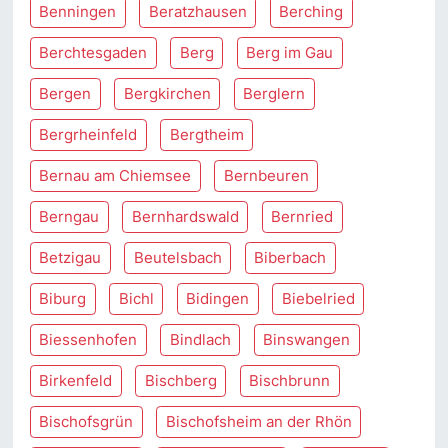
Benningen
Beratzhausen
Berching
Berchtesgaden
Berg
Berg im Gau
Bergen
Bergkirchen
Berglern
Bergrheinfeld
Bergtheim
Bernau am Chiemsee
Bernbeuren
Berngau
Bernhardswald
Bernried
Betzigau
Beutelsbach
Biberbach
Biburg
Bichl
Bidingen
Biebelried
Biessenhofen
Bindlach
Binswangen
Birkenfeld
Bischberg
Bischbrunn
Bischofsgrün
Bischofsheim an der Rhön