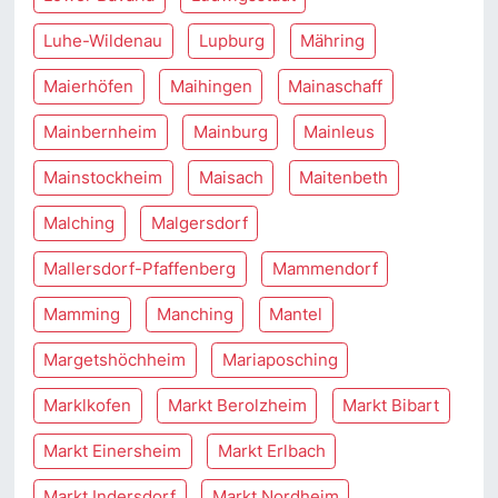
Luhe-Wildenau
Lupburg
Mähring
Maierhöfen
Maihingen
Mainaschaff
Mainbernheim
Mainburg
Mainleus
Mainstockheim
Maisach
Maitenbeth
Malching
Malgersdorf
Mallersdorf-Pfaffenberg
Mammendorf
Mamming
Manching
Mantel
Margetshöchheim
Mariaposching
Marklkofen
Markt Berolzheim
Markt Bibart
Markt Einersheim
Markt Erlbach
Markt Indersdorf
Markt Nordheim