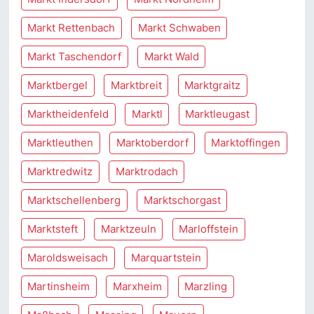
Markt Rettenbach
Markt Schwaben
Markt Taschendorf
Markt Wald
Marktbergel
Marktbreit
Marktgraitz
Marktheidenfeld
Marktl
Marktleugast
Marktleuthen
Marktoberdorf
Marktoffingen
Marktredwitz
Marktrodach
Marktschellenberg
Marktschorgast
Marktsteft
Marktzeuln
Marloffstein
Maroldsweisach
Marquartstein
Martinsheim
Marxheim
Marzling