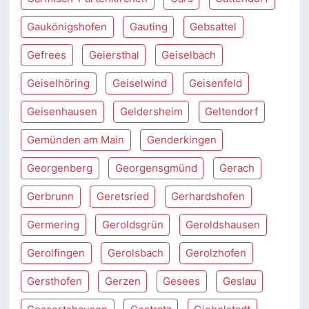
Gaukönigshofen
Gauting
Gebsattel
Gefrees
Geiersthal
Geiselbach
Geiselhöring
Geiselwind
Geisenfeld
Geisenhausen
Geldersheim
Geltendorf
Gemünden am Main
Genderkingen
Georgenberg
Georgensgmünd
Gerach
Gerbrunn
Geretsried
Gerhardshofen
Germering
Geroldsgrün
Geroldshausen
Gerolfingen
Gerolsbach
Gerolzhofen
Gersthofen
Gerzen
Gesees
Geslau