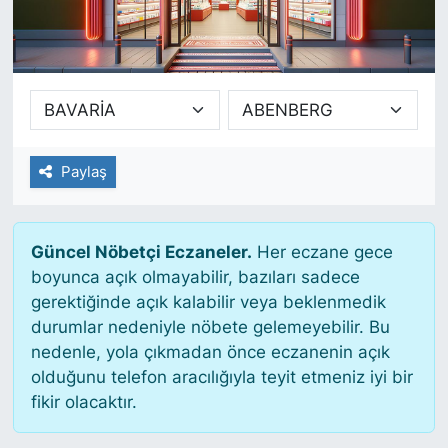
SİYASET
SAĞLIK
Paylaş
Güncel Nöbetçi Eczaneler.
Her eczane gece
boyunca açık olmayabilir, bazıları sadece
gerektiğinde açık kalabilir veya beklenmedik
durumlar nedeniyle nöbete gelemeyebilir. Bu
nedenle, yola çıkmadan önce eczanenin açık
olduğunu telefon aracılığıyla teyit etmeniz iyi bir
fikir olacaktır.