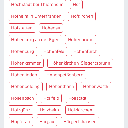
Höchstädt bei Thiersheim
Hof
Hofheim in Unterfranken
Hofkirchen
Hofstetten
Hohenau
Hohenberg an der Eger
Hohenbrunn
Hohenburg
Hohenfels
Hohenfurch
Hohenkammer
Höhenkirchen-Siegertsbrunn
Hohenlinden
Hohenpeißenberg
Hohenpolding
Hohenthann
Hohenwarth
Hollenbach
Hollfeld
Hollstadt
Holzgünz
Holzheim
Holzkirchen
Hopferau
Horgau
Hörgertshausen