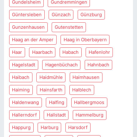
Gundelsheim
Gundremmingen
Güntersleben
Günzach
Günzburg
Gunzenhausen
Gutenstetten
Haag an der Amper
Haag in Oberbayern
Haar
Haarbach
Habach
Hafenlohr
Hagelstadt
Hagenbüchach
Hahnbach
Haibach
Haidmühle
Haimhausen
Haiming
Hainsfarth
Halblech
Haldenwang
Halfing
Hallbergmoos
Hallerndorf
Hallstadt
Hammelburg
Happurg
Harburg
Harsdorf