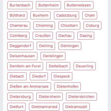
Burtenbach
Buttenheim
Buttenwiesen
Bütthard
Buxheim
Cadolzburg
Cham
Chamerau
Chieming
Chostlarn
Coburg
Colmberg
Creußen
Dachau
Dasing
Deggendorf
Deining
Deiningen
Deisenhausen
Denklingen
Dentlein am Forst
Dettelbach
Deuerling
Diebach
Diedorf
Diespeck
Dießen am Ammersee
Dietenhofen
Dietersburg
Dietersheim
Dieterskirchen
Dietfurt
Dietmannsried
Dietramszell