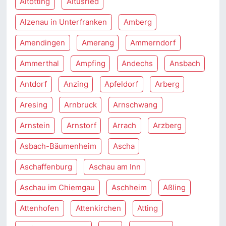
Altötting
Altusried
Alzenau in Unterfranken
Amberg
Amendingen
Amerang
Ammerndorf
Ammerthal
Ampfing
Andechs
Ansbach
Antdorf
Anzing
Apfeldorf
Arberg
Aresing
Arnbruck
Arnschwang
Arnstein
Arnstorf
Arrach
Arzberg
Asbach-Bäumenheim
Ascha
Aschaffenburg
Aschau am Inn
Aschau im Chiemgau
Aschheim
Aßling
Attenhofen
Attenkirchen
Atting