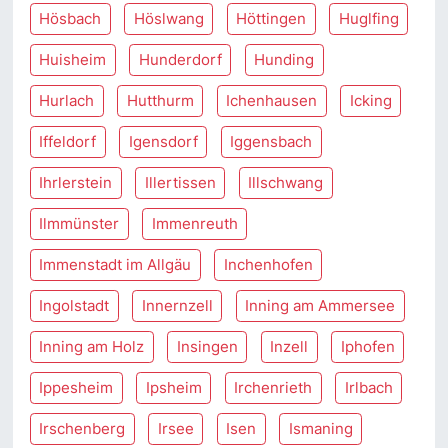
Hösbach
Höslwang
Höttingen
Huglfing
Huisheim
Hunderdorf
Hunding
Hurlach
Hutthurm
Ichenhausen
Icking
Iffeldorf
Igensdorf
Iggensbach
Ihrlerstein
Illertissen
Illschwang
Ilmmünster
Immenreuth
Immenstadt im Allgäu
Inchenhofen
Ingolstadt
Innernzell
Inning am Ammersee
Inning am Holz
Insingen
Inzell
Iphofen
Ippesheim
Ipsheim
Irchenrieth
Irlbach
Irschenberg
Irsee
Isen
Ismaning