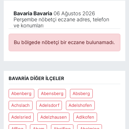
Bavaria Bavaria
06 Ağustos 2026
Perşembe nöbetçi eczane adres, telefon
ve konumları
Bu bölgede nöbetçi bir eczane bulunamadı.
BAVARIA DIĞER İLÇELER
Abenberg
Abensberg
Absberg
Achslach
Adelsdorf
Adelshofen
Adelsried
Adelzhausen
Adlkofen
Affing
Aham
Aholfing
Aholming