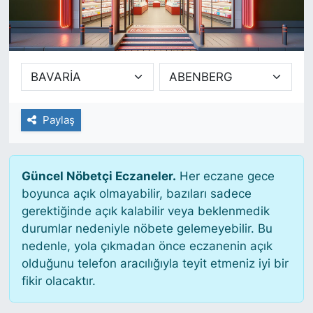
SİYASET
SAĞLIK
Paylaş
Güncel Nöbetçi Eczaneler.
Her eczane gece
boyunca açık olmayabilir, bazıları sadece
gerektiğinde açık kalabilir veya beklenmedik
durumlar nedeniyle nöbete gelemeyebilir. Bu
nedenle, yola çıkmadan önce eczanenin açık
olduğunu telefon aracılığıyla teyit etmeniz iyi bir
fikir olacaktır.