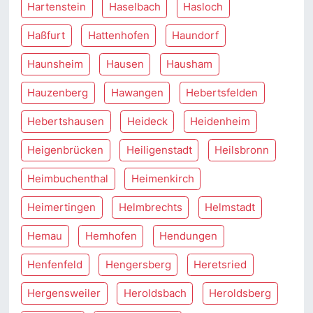
Hartenstein
Haselbach
Hasloch
Haßfurt
Hattenhofen
Haundorf
Haunsheim
Hausen
Hausham
Hauzenberg
Hawangen
Hebertsfelden
Hebertshausen
Heideck
Heidenheim
Heigenbrücken
Heiligenstadt
Heilsbronn
Heimbuchenthal
Heimenkirch
Heimertingen
Helmbrechts
Helmstadt
Hemau
Hemhofen
Hendungen
Henfenfeld
Hengersberg
Heretsried
Hergensweiler
Heroldsbach
Heroldsberg