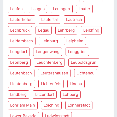
Laufen
Laugna
Lauingen
Lauter
Lauterhofen
Lautertal
Lautrach
Lechbruck
Legau
Lehrberg
Leiblfing
Leidersbach
Leinburg
Leipheim
Lengdorf
Lengenwang
Lenggries
Leonberg
Leuchtenberg
Leupoldsgrün
Leutenbach
Leutershausen
Lichtenau
Lichtenberg
Lichtenfels
Lindau
Lindberg
Litzendorf
Lohberg
Lohr am Main
Loiching
Lonnerstadt
Lower Bavaria
Ludwigsstadt