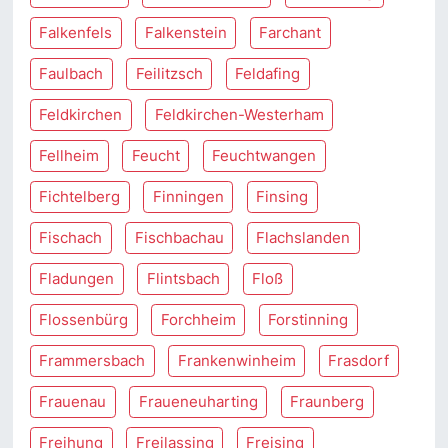
Falkenfels
Falkenstein
Farchant
Faulbach
Feilitzsch
Feldafing
Feldkirchen
Feldkirchen-Westerham
Fellheim
Feucht
Feuchtwangen
Fichtelberg
Finningen
Finsing
Fischach
Fischbachau
Flachslanden
Fladungen
Flintsbach
Floß
Flossenbürg
Forchheim
Forstinning
Frammersbach
Frankenwinheim
Frasdorf
Frauenau
Fraueneuharting
Fraunberg
Freihung
Freilassing
Freising