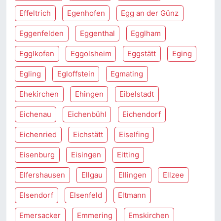
Effeltrich
Egenhofen
Egg an der Günz
Eggenfelden
Eggenthal
Egglham
Egglkofen
Eggolsheim
Eggstätt
Eging
Egling
Egloffstein
Egmating
Ehekirchen
Ehingen
Eibelstadt
Eichenau
Eichenbühl
Eichendorf
Eichenried
Eichstätt
Eiselfing
Eisenburg
Eisingen
Eitting
Elfershausen
Ellgau
Ellingen
Ellzee
Elsendorf
Elsenfeld
Eltmann
Emersacker
Emmering
Emskirchen