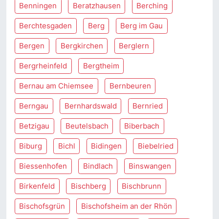
Benningen
Beratzhausen
Berching
Berchtesgaden
Berg
Berg im Gau
Bergen
Bergkirchen
Berglern
Bergrheinfeld
Bergtheim
Bernau am Chiemsee
Bernbeuren
Berngau
Bernhardswald
Bernried
Betzigau
Beutelsbach
Biberbach
Biburg
Bichl
Bidingen
Biebelried
Biessenhofen
Bindlach
Binswangen
Birkenfeld
Bischberg
Bischbrunn
Bischofsgrün
Bischofsheim an der Rhön