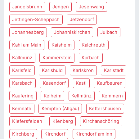
Jandelsbrunn
Jengen
Jesenwang
Jettingen-Scheppach
Jetzendorf
Johannesberg
Johanniskirchen
Julbach
Kahl am Main
Kaisheim
Kalchreuth
Kallmünz
Kammerstein
Karbach
Karlsfeld
Karlshuld
Karlskron
Karlstadt
Karsbach
Kasendorf
Kastl
Kaufbeuren
Kaufering
Kelheim
Kellmünz
Kemmern
Kemnath
Kempten (Allgäu)
Kettershausen
Kiefersfelden
Kienberg
Kirchanschöring
Kirchberg
Kirchdorf
Kirchdorf am Inn