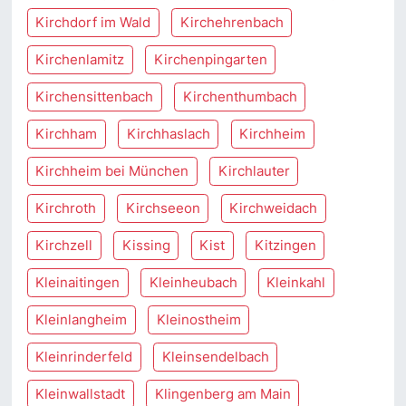
Kirchdorf im Wald
Kirchehrenbach
Kirchenlamitz
Kirchenpingarten
Kirchensittenbach
Kirchenthumbach
Kirchham
Kirchhaslach
Kirchheim
Kirchheim bei München
Kirchlauter
Kirchroth
Kirchseeon
Kirchweidach
Kirchzell
Kissing
Kist
Kitzingen
Kleinaitingen
Kleinheubach
Kleinkahl
Kleinlangheim
Kleinostheim
Kleinrinderfeld
Kleinsendelbach
Kleinwallstadt
Klingenberg am Main