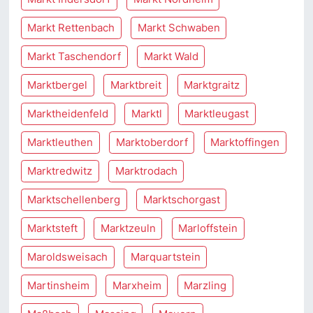
Markt Rettenbach
Markt Schwaben
Markt Taschendorf
Markt Wald
Marktbergel
Marktbreit
Marktgraitz
Marktheidenfeld
Marktl
Marktleugast
Marktleuthen
Marktoberdorf
Marktoffingen
Marktredwitz
Marktrodach
Marktschellenberg
Marktschorgast
Marktsteft
Marktzeuln
Marloffstein
Maroldsweisach
Marquartstein
Martinsheim
Marxheim
Marzling