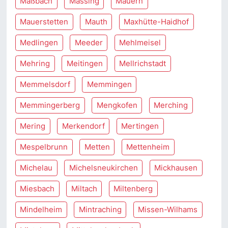
Maßbach
Massing
Mauern
Mauerstetten
Mauth
Maxhütte-Haidhof
Medlingen
Meeder
Mehlmeisel
Mehring
Meitingen
Mellrichstadt
Memmelsdorf
Memmingen
Memmingerberg
Mengkofen
Merching
Mering
Merkendorf
Mertingen
Mespelbrunn
Metten
Mettenheim
Michelau
Michelsneukirchen
Mickhausen
Miesbach
Miltach
Miltenberg
Mindelheim
Mintraching
Missen-Wilhams