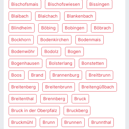
Bischofsmais
Bischofswiesen
Bissingen
Blaibach
Blaichach
Blankenbach
Blindheim
Böbing
Bobingen
Böbrach
Bockhorn
Bodenkirchen
Bodenmais
Bodenwöhr
Bodolz
Bogen
Bogenhausen
Bolsterlang
Bonstetten
Boos
Brand
Brannenburg
Breitbrunn
Breitenberg
Breitenbrunn
Breitengüßbach
Breitenthal
Brennberg
Bruck
Bruck in der Oberpfalz
Bruckberg
Bruckmühl
Brunn
Brunnen
Brunnthal