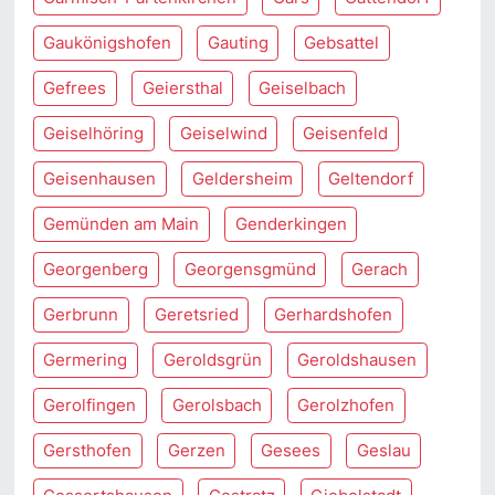
Gaukönigshofen
Gauting
Gebsattel
Gefrees
Geiersthal
Geiselbach
Geiselhöring
Geiselwind
Geisenfeld
Geisenhausen
Geldersheim
Geltendorf
Gemünden am Main
Genderkingen
Georgenberg
Georgensgmünd
Gerach
Gerbrunn
Geretsried
Gerhardshofen
Germering
Geroldsgrün
Geroldshausen
Gerolfingen
Gerolsbach
Gerolzhofen
Gersthofen
Gerzen
Gesees
Geslau