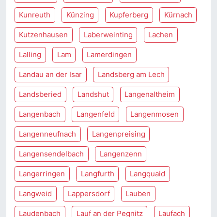
Kunreuth
Künzing
Kupferberg
Kürnach
Kutzenhausen
Laberweinting
Lachen
Lalling
Lam
Lamerdingen
Landau an der Isar
Landsberg am Lech
Landsberied
Landshut
Langenaltheim
Langenbach
Langenfeld
Langenmosen
Langenneufnach
Langenpreising
Langensendelbach
Langenzenn
Langerringen
Langfurth
Langquaid
Langweid
Lappersdorf
Lauben
Laudenbach
Lauf an der Pegnitz
Laufach