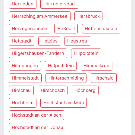
Herrieden
Herrngiersdorf
Herrsching am Ammersee
Hersbruck
Herzogenaurach
Heßdorf
Hettenshausen
Hettstadt
Hetzles
Heustreu
Hilgertshausen-Tandern
Hilpoltstein
Hiltenfingen
Hiltpoltstein
Himmelkron
Himmelstadt
Hinterschmiding
Hirschaid
Hirschau
Hirschbach
Höchberg
Höchheim
Hochstadt am Main
Höchstadt an der Aisch
Höchstädt an der Donau