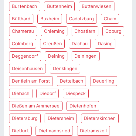
Burtenbach
Buttenheim
Buttenwiesen
Bütthard
Buxheim
Cadolzburg
Cham
Chamerau
Chieming
Chostlarn
Coburg
Colmberg
Creußen
Dachau
Dasing
Deggendorf
Deining
Deiningen
Deisenhausen
Denklingen
Dentlein am Forst
Dettelbach
Deuerling
Diebach
Diedorf
Diespeck
Dießen am Ammersee
Dietenhofen
Dietersburg
Dietersheim
Dieterskirchen
Dietfurt
Dietmannsried
Dietramszell