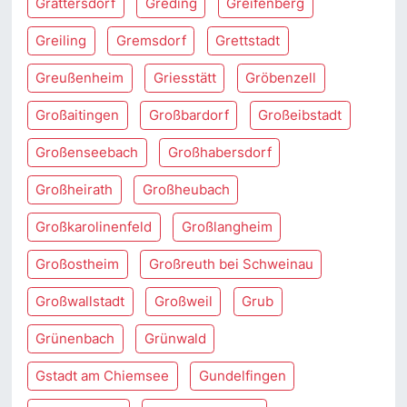
Grattersdorf
Greding
Greifenberg
Greiling
Gremsdorf
Grettstadt
Greußenheim
Griesstätt
Gröbenzell
Großaitingen
Großbardorf
Großeibstadt
Großenseebach
Großhabersdorf
Großheirath
Großheubach
Großkarolinenfeld
Großlangheim
Großostheim
Großreuth bei Schweinau
Großwallstadt
Großweil
Grub
Grünenbach
Grünwald
Gstadt am Chiemsee
Gundelfingen