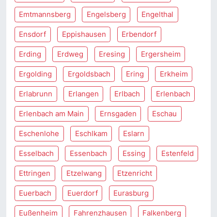
Emtmannsberg
Engelsberg
Engelthal
Ensdorf
Eppishausen
Erbendorf
Erding
Erdweg
Eresing
Ergersheim
Ergolding
Ergoldsbach
Ering
Erkheim
Erlabrunn
Erlangen
Erlbach
Erlenbach
Erlenbach am Main
Ernsgaden
Eschau
Eschenlohe
Eschlkam
Eslarn
Esselbach
Essenbach
Essing
Estenfeld
Ettringen
Etzelwang
Etzenricht
Euerbach
Euerdorf
Eurasburg
Eußenheim
Fahrenzhausen
Falkenberg