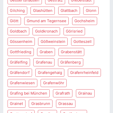
Gessertshausen
Gestratz
Giebelstadt
Gilching
Glashütten
Glattbach
Glonn
Glött
Gmund am Tegernsee
Gochsheim
Goldbach
Goldkronach
Görisried
Gössenheim
Gößweinstein
Gotteszell
Gottfrieding
Graben
Grabenstätt
Gräfelfing
Grafenau
Gräfenberg
Gräfendorf
Grafengehaig
Grafenrheinfeld
Grafenwiesen
Grafenwöhr
Grafing bei München
Grafrath
Grainau
Grainet
Grasbrunn
Grassau