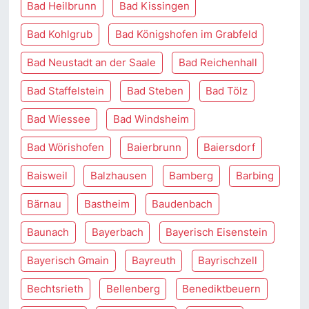
Bad Heilbrunn
Bad Kissingen
Bad Kohlgrub
Bad Königshofen im Grabfeld
Bad Neustadt an der Saale
Bad Reichenhall
Bad Staffelstein
Bad Steben
Bad Tölz
Bad Wiessee
Bad Windsheim
Bad Wörishofen
Baierbrunn
Baiersdorf
Baisweil
Balzhausen
Bamberg
Barbing
Bärnau
Bastheim
Baudenbach
Baunach
Bayerbach
Bayerisch Eisenstein
Bayerisch Gmain
Bayreuth
Bayrischzell
Bechtsrieth
Bellenberg
Benediktbeuern