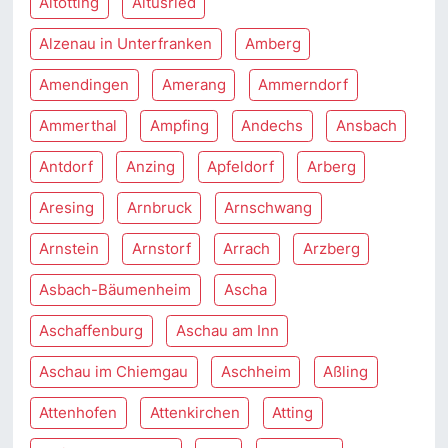
Altötting
Altusried
Alzenau in Unterfranken
Amberg
Amendingen
Amerang
Ammerndorf
Ammerthal
Ampfing
Andechs
Ansbach
Antdorf
Anzing
Apfeldorf
Arberg
Aresing
Arnbruck
Arnschwang
Arnstein
Arnstorf
Arrach
Arzberg
Asbach-Bäumenheim
Ascha
Aschaffenburg
Aschau am Inn
Aschau im Chiemgau
Aschheim
Aßling
Attenhofen
Attenkirchen
Atting