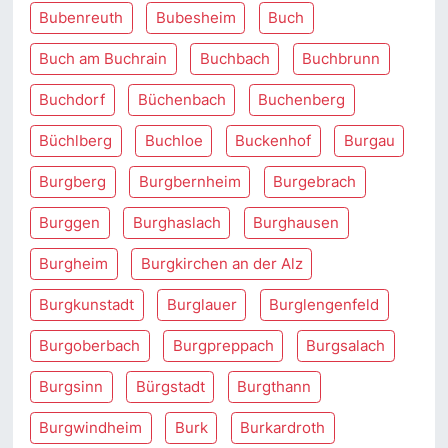
Bubenreuth
Bubesheim
Buch
Buch am Buchrain
Buchbach
Buchbrunn
Buchdorf
Büchenbach
Buchenberg
Büchlberg
Buchloe
Buckenhof
Burgau
Burgberg
Burgbernheim
Burgebrach
Burggen
Burghaslach
Burghausen
Burgheim
Burgkirchen an der Alz
Burgkunstadt
Burglauer
Burglengenfeld
Burgoberbach
Burgpreppach
Burgsalach
Burgsinn
Bürgstadt
Burgthann
Burgwindheim
Burk
Burkardroth