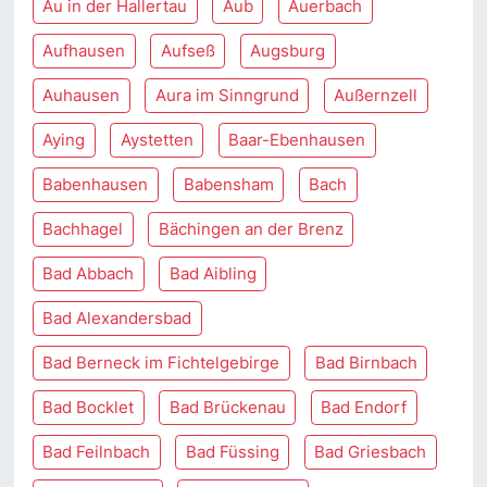
Au in der Hallertau
Aub
Auerbach
Aufhausen
Aufseß
Augsburg
Auhausen
Aura im Sinngrund
Außernzell
Aying
Aystetten
Baar-Ebenhausen
Babenhausen
Babensham
Bach
Bachhagel
Bächingen an der Brenz
Bad Abbach
Bad Aibling
Bad Alexandersbad
Bad Berneck im Fichtelgebirge
Bad Birnbach
Bad Bocklet
Bad Brückenau
Bad Endorf
Bad Feilnbach
Bad Füssing
Bad Griesbach