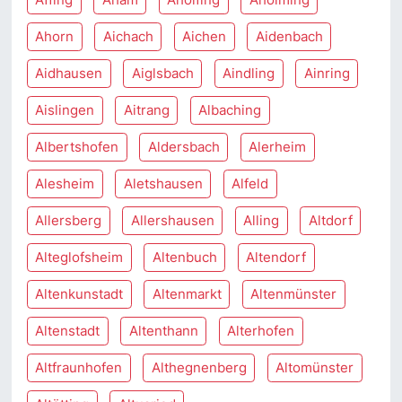
Ahorn
Aichach
Aichen
Aidenbach
Aidhausen
Aiglsbach
Aindling
Ainring
Aislingen
Aitrang
Albaching
Albertshofen
Aldersbach
Alerheim
Alesheim
Aletshausen
Alfeld
Allersberg
Allershausen
Alling
Altdorf
Alteglofsheim
Altenbuch
Altendorf
Altenkunstadt
Altenmarkt
Altenmünster
Altenstadt
Altenthann
Alterhofen
Altfraunhofen
Althegnenberg
Altomünster