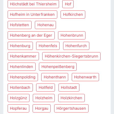
Höchstädt bei Thiersheim
Hof
Hofheim in Unterfranken
Hofkirchen
Hofstetten
Hohenau
Hohenberg an der Eger
Hohenbrunn
Hohenburg
Hohenfels
Hohenfurch
Hohenkammer
Höhenkirchen-Siegertsbrunn
Hohenlinden
Hohenpeißenberg
Hohenpolding
Hohenthann
Hohenwarth
Hollenbach
Hollfeld
Hollstadt
Holzgünz
Holzheim
Holzkirchen
Hopferau
Horgau
Hörgertshausen