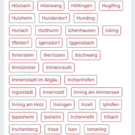
Hösbach
Höslwang
Höttingen
Huglfing
Huisheim
Hunderdorf
Hunding
Hurlach
Hutthurm
Ichenhausen
Icking
Iffeldorf
Igensdorf
Iggensbach
Ihrlerstein
Illertissen
Illschwang
Ilmmünster
Immenreuth
Immenstadt im Allgäu
Inchenhofen
Ingolstadt
Innernzell
Inning am Ammersee
Inning am Holz
Insingen
Inzell
Iphofen
Ippesheim
Ipsheim
Irchenrieth
Irlbach
Irschenberg
Irsee
Isen
Ismaning