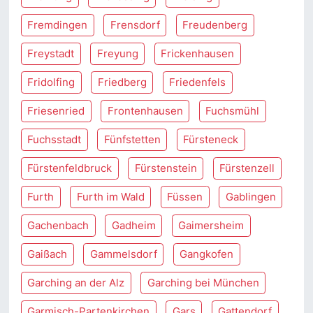
Fremdingen
Frensdorf
Freudenberg
Freystadt
Freyung
Frickenhausen
Fridolfing
Friedberg
Friedenfels
Friesenried
Frontenhausen
Fuchsmühl
Fuchsstadt
Fünfstetten
Fürsteneck
Fürstenfeldbruck
Fürstenstein
Fürstenzell
Furth
Furth im Wald
Füssen
Gablingen
Gachenbach
Gadheim
Gaimersheim
Gaißach
Gammelsdorf
Gangkofen
Garching an der Alz
Garching bei München
Garmisch-Partenkirchen
Gars
Gattendorf