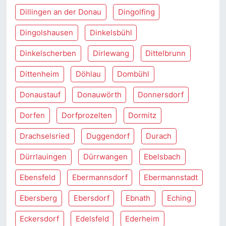
Dillingen an der Donau
Dingolfing
Dingolshausen
Dinkelsbühl
Dinkelscherben
Dirlewang
Dittelbrunn
Dittenheim
Döhlau
Dombühl
Donaustauf
Donauwörth
Donnersdorf
Dorfen
Dorfprozelten
Dormitz
Drachselsried
Duggendorf
Durach
Dürrlauingen
Dürrwangen
Ebelsbach
Ebensfeld
Ebermannsdorf
Ebermannstadt
Ebersberg
Ebersdorf
Ebnath
Eching
Eckersdorf
Edelsfeld
Ederheim