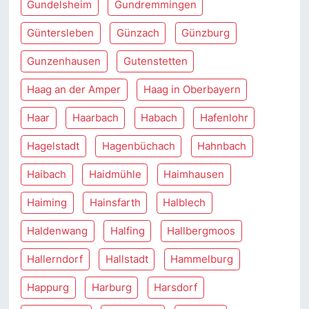
Gundelsheim
Gundremmingen
Güntersleben
Günzach
Günzburg
Gunzenhausen
Gutenstetten
Haag an der Amper
Haag in Oberbayern
Haar
Haarbach
Habach
Hafenlohr
Hagelstadt
Hagenbüchach
Hahnbach
Haibach
Haidmühle
Haimhausen
Haiming
Hainsfarth
Halblech
Haldenwang
Halfing
Hallbergmoos
Hallerndorf
Hallstadt
Hammelburg
Happurg
Harburg
Harsdorf