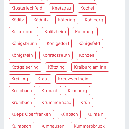
Klosterlechfeld
Knetzgau
Kochel
Köditz
Ködnitz
Köfering
Kohlberg
Kolbermoor
Kolitzheim
Kollnburg
Königsbrunn
Königsdorf
Königsfeld
Königstein
Konradsreuth
Konzell
Kottgeisering
Kötzting
Kraiburg am Inn
Krailling
Kreut
Kreuzwertheim
Krombach
Kronach
Kronburg
Krumbach
Krummennaab
Krün
Kueps Oberfranken
Kühbach
Kulmain
Kulmbach
Kumhausen
Kümmersbruck