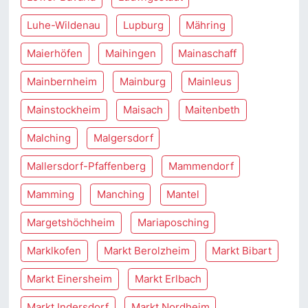
Luhe-Wildenau
Lupburg
Mähring
Maierhöfen
Maihingen
Mainaschaff
Mainbernheim
Mainburg
Mainleus
Mainstockheim
Maisach
Maitenbeth
Malching
Malgersdorf
Mallersdorf-Pfaffenberg
Mammendorf
Mamming
Manching
Mantel
Margetshöchheim
Mariaposching
Marklkofen
Markt Berolzheim
Markt Bibart
Markt Einersheim
Markt Erlbach
Markt Indersdorf
Markt Nordheim