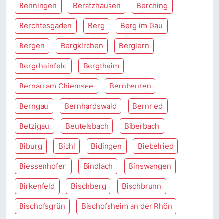
Benningen
Beratzhausen
Berching
Berchtesgaden
Berg
Berg im Gau
Bergen
Bergkirchen
Berglern
Bergrheinfeld
Bergtheim
Bernau am Chiemsee
Bernbeuren
Berngau
Bernhardswald
Bernried
Betzigau
Beutelsbach
Biberbach
Biburg
Bichl
Bidingen
Biebelried
Biessenhofen
Bindlach
Binswangen
Birkenfeld
Bischberg
Bischbrunn
Bischofsgrün
Bischofsheim an der Rhön