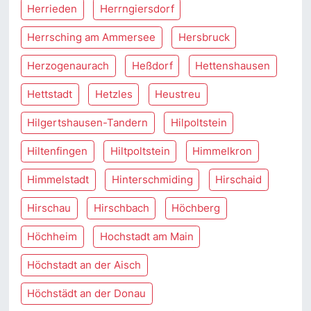
Herrieden
Herrngiersdorf
Herrsching am Ammersee
Hersbruck
Herzogenaurach
Heßdorf
Hettenshausen
Hettstadt
Hetzles
Heustreu
Hilgertshausen-Tandern
Hilpoltstein
Hiltenfingen
Hiltpoltstein
Himmelkron
Himmelstadt
Hinterschmiding
Hirschaid
Hirschau
Hirschbach
Höchberg
Höchheim
Hochstadt am Main
Höchstadt an der Aisch
Höchstädt an der Donau