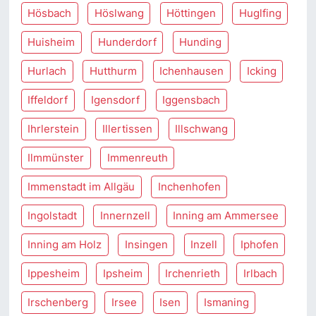
Hösbach
Höslwang
Höttingen
Huglfing
Huisheim
Hunderdorf
Hunding
Hurlach
Hutthurm
Ichenhausen
Icking
Iffeldorf
Igensdorf
Iggensbach
Ihrlerstein
Illertissen
Illschwang
Ilmmünster
Immenreuth
Immenstadt im Allgäu
Inchenhofen
Ingolstadt
Innernzell
Inning am Ammersee
Inning am Holz
Insingen
Inzell
Iphofen
Ippesheim
Ipsheim
Irchenrieth
Irlbach
Irschenberg
Irsee
Isen
Ismaning