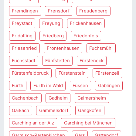
Fremdingen
Frensdorf
Freudenberg
Freystadt
Freyung
Frickenhausen
Fridolfing
Friedberg
Friedenfels
Friesenried
Frontenhausen
Fuchsmühl
Fuchsstadt
Fünfstetten
Fürsteneck
Fürstenfeldbruck
Fürstenstein
Fürstenzell
Furth
Furth im Wald
Füssen
Gablingen
Gachenbach
Gadheim
Gaimersheim
Gaißach
Gammelsdorf
Gangkofen
Garching an der Alz
Garching bei München
Garmisch-Partenkirchen
Gars
Gattendorf