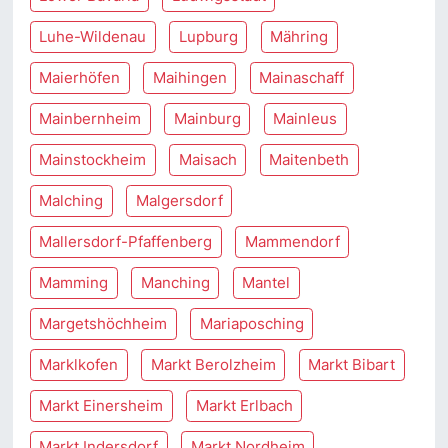
Luhe-Wildenau
Lupburg
Mähring
Maierhöfen
Maihingen
Mainaschaff
Mainbernheim
Mainburg
Mainleus
Mainstockheim
Maisach
Maitenbeth
Malching
Malgersdorf
Mallersdorf-Pfaffenberg
Mammendorf
Mamming
Manching
Mantel
Margetshöchheim
Mariaposching
Marklkofen
Markt Berolzheim
Markt Bibart
Markt Einersheim
Markt Erlbach
Markt Indersdorf
Markt Nordheim