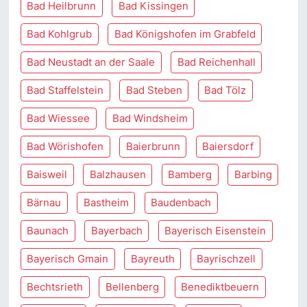
Bad Heilbrunn
Bad Kissingen
Bad Kohlgrub
Bad Königshofen im Grabfeld
Bad Neustadt an der Saale
Bad Reichenhall
Bad Staffelstein
Bad Steben
Bad Tölz
Bad Wiessee
Bad Windsheim
Bad Wörishofen
Baierbrunn
Baiersdorf
Baisweil
Balzhausen
Bamberg
Barbing
Bärnau
Bastheim
Baudenbach
Baunach
Bayerbach
Bayerisch Eisenstein
Bayerisch Gmain
Bayreuth
Bayrischzell
Bechtsrieth
Bellenberg
Benediktbeuern