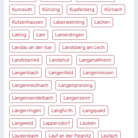
Kunreuth
Künzing
Kupferberg
Kürnach
Kutzenhausen
Laberweinting
Lachen
Lalling
Lam
Lamerdingen
Landau an der Isar
Landsberg am Lech
Landsberied
Landshut
Langenaltheim
Langenbach
Langenfeld
Langenmosen
Langenneufnach
Langenpreising
Langensendelbach
Langenzenn
Langerringen
Langfurth
Langquaid
Langweid
Lappersdorf
Lauben
Laudenbach
Lauf an der Pegnitz
Laufach