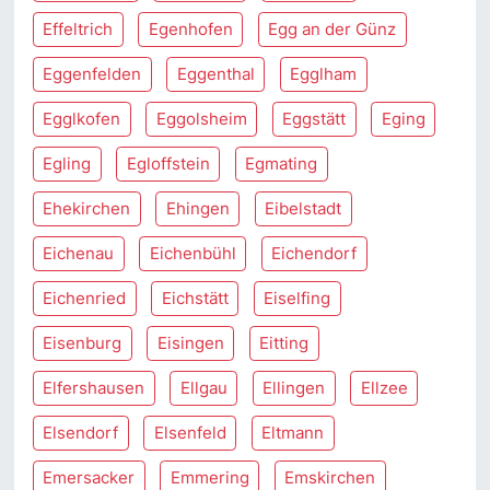
Effeltrich
Egenhofen
Egg an der Günz
Eggenfelden
Eggenthal
Egglham
Egglkofen
Eggolsheim
Eggstätt
Eging
Egling
Egloffstein
Egmating
Ehekirchen
Ehingen
Eibelstadt
Eichenau
Eichenbühl
Eichendorf
Eichenried
Eichstätt
Eiselfing
Eisenburg
Eisingen
Eitting
Elfershausen
Ellgau
Ellingen
Ellzee
Elsendorf
Elsenfeld
Eltmann
Emersacker
Emmering
Emskirchen