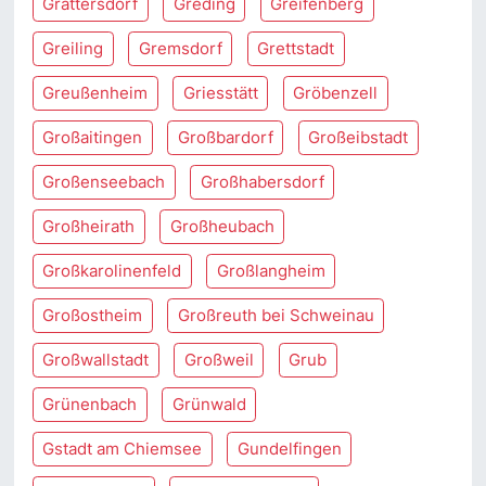
Grattersdorf
Greding
Greifenberg
Greiling
Gremsdorf
Grettstadt
Greußenheim
Griesstätt
Gröbenzell
Großaitingen
Großbardorf
Großeibstadt
Großenseebach
Großhabersdorf
Großheirath
Großheubach
Großkarolinenfeld
Großlangheim
Großostheim
Großreuth bei Schweinau
Großwallstadt
Großweil
Grub
Grünenbach
Grünwald
Gstadt am Chiemsee
Gundelfingen