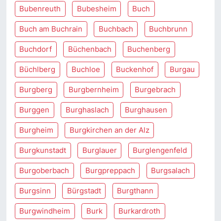
Bubenreuth
Bubesheim
Buch
Buch am Buchrain
Buchbach
Buchbrunn
Buchdorf
Büchenbach
Buchenberg
Büchlberg
Buchloe
Buckenhof
Burgau
Burgberg
Burgbernheim
Burgebrach
Burggen
Burghaslach
Burghausen
Burgheim
Burgkirchen an der Alz
Burgkunstadt
Burglauer
Burglengenfeld
Burgoberbach
Burgpreppach
Burgsalach
Burgsinn
Bürgstadt
Burgthann
Burgwindheim
Burk
Burkardroth