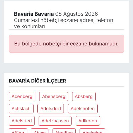
Bavaria Bavaria
08 Ağustos 2026
Cumartesi nöbetçi eczane adres, telefon
ve konumları
Bu bölgede nöbetçi bir eczane bulunamadı.
BAVARIA DIĞER İLÇELER
Abenberg
Abensberg
Absberg
Achslach
Adelsdorf
Adelshofen
Adelsried
Adelzhausen
Adlkofen
Affing
Aham
Aholfing
Aholming