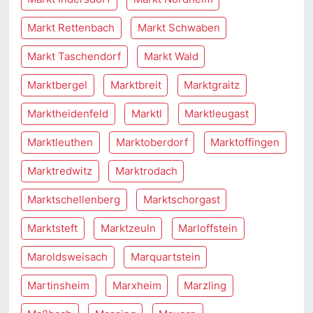
Markt Rettenbach
Markt Schwaben
Markt Taschendorf
Markt Wald
Marktbergel
Marktbreit
Marktgraitz
Marktheidenfeld
Marktl
Marktleugast
Marktleuthen
Marktoberdorf
Marktoffingen
Marktredwitz
Marktrodach
Marktschellenberg
Marktschorgast
Marktsteft
Marktzeuln
Marloffstein
Maroldsweisach
Marquartstein
Martinsheim
Marxheim
Marzling