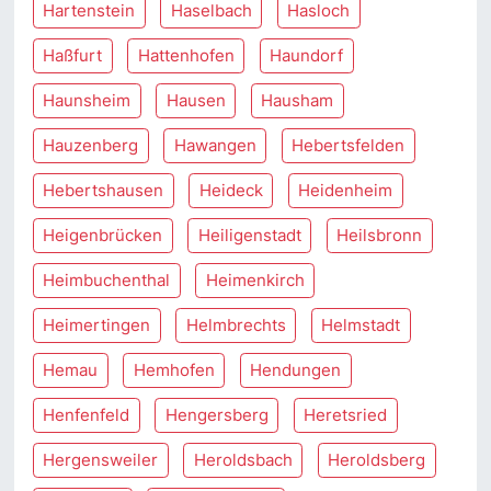
Hartenstein
Haselbach
Hasloch
Haßfurt
Hattenhofen
Haundorf
Haunsheim
Hausen
Hausham
Hauzenberg
Hawangen
Hebertsfelden
Hebertshausen
Heideck
Heidenheim
Heigenbrücken
Heiligenstadt
Heilsbronn
Heimbuchenthal
Heimenkirch
Heimertingen
Helmbrechts
Helmstadt
Hemau
Hemhofen
Hendungen
Henfenfeld
Hengersberg
Heretsried
Hergensweiler
Heroldsbach
Heroldsberg