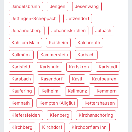
Jandelsbrunn
Jengen
Jesenwang
Jettingen-Scheppach
Jetzendorf
Johannesberg
Johanniskirchen
Julbach
Kahl am Main
Kaisheim
Kalchreuth
Kallmünz
Kammerstein
Karbach
Karlsfeld
Karlshuld
Karlskron
Karlstadt
Karsbach
Kasendorf
Kastl
Kaufbeuren
Kaufering
Kelheim
Kellmünz
Kemmern
Kemnath
Kempten (Allgäu)
Kettershausen
Kiefersfelden
Kienberg
Kirchanschöring
Kirchberg
Kirchdorf
Kirchdorf am Inn