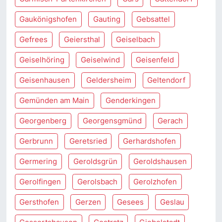
Gaukönigshofen
Gauting
Gebsattel
Gefrees
Geiersthal
Geiselbach
Geiselhöring
Geiselwind
Geisenfeld
Geisenhausen
Geldersheim
Geltendorf
Gemünden am Main
Genderkingen
Georgenberg
Georgensgmünd
Gerach
Gerbrunn
Geretsried
Gerhardshofen
Germering
Geroldsgrün
Geroldshausen
Gerolfingen
Gerolsbach
Gerolzhofen
Gersthofen
Gerzen
Gesees
Geslau