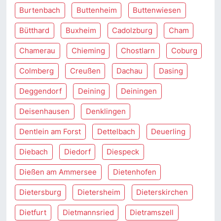
Burtenbach
Buttenheim
Buttenwiesen
Bütthard
Buxheim
Cadolzburg
Cham
Chamerau
Chieming
Chostlarn
Coburg
Colmberg
Creußen
Dachau
Dasing
Deggendorf
Deining
Deiningen
Deisenhausen
Denklingen
Dentlein am Forst
Dettelbach
Deuerling
Diebach
Diedorf
Diespeck
Dießen am Ammersee
Dietenhofen
Dietersburg
Dietersheim
Dieterskirchen
Dietfurt
Dietmannsried
Dietramszell