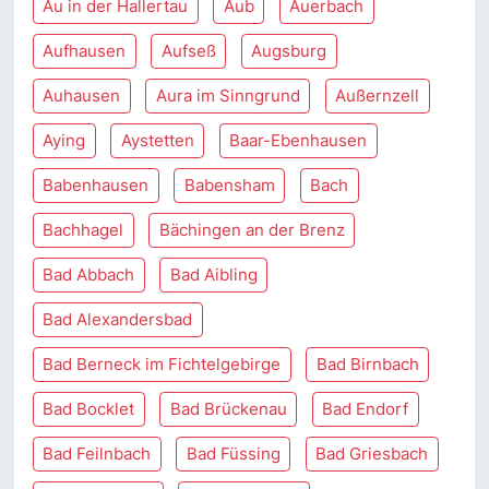
Au in der Hallertau
Aub
Auerbach
Aufhausen
Aufseß
Augsburg
Auhausen
Aura im Sinngrund
Außernzell
Aying
Aystetten
Baar-Ebenhausen
Babenhausen
Babensham
Bach
Bachhagel
Bächingen an der Brenz
Bad Abbach
Bad Aibling
Bad Alexandersbad
Bad Berneck im Fichtelgebirge
Bad Birnbach
Bad Bocklet
Bad Brückenau
Bad Endorf
Bad Feilnbach
Bad Füssing
Bad Griesbach