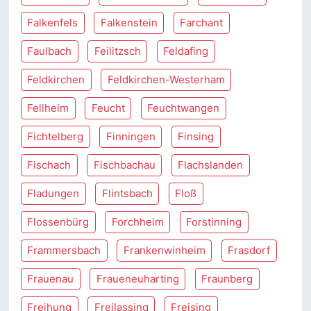
Falkenfels
Falkenstein
Farchant
Faulbach
Feilitzsch
Feldafing
Feldkirchen
Feldkirchen-Westerham
Fellheim
Feucht
Feuchtwangen
Fichtelberg
Finningen
Finsing
Fischach
Fischbachau
Flachslanden
Fladungen
Flintsbach
Floß
Flossenbürg
Forchheim
Forstinning
Frammersbach
Frankenwinheim
Frasdorf
Frauenau
Fraueneuharting
Fraunberg
Freihung
Freilassing
Freising