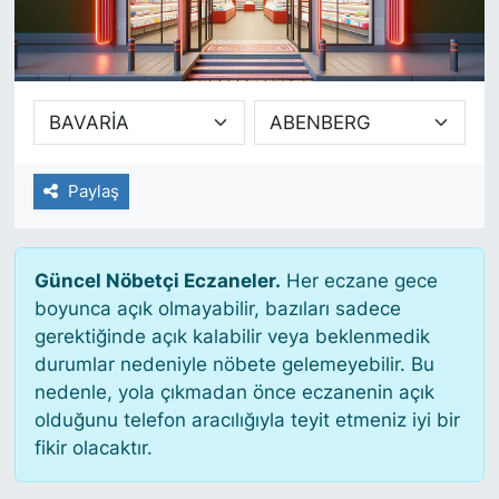
SİYASET
SAĞLIK
Paylaş
Güncel Nöbetçi Eczaneler.
Her eczane gece
boyunca açık olmayabilir, bazıları sadece
gerektiğinde açık kalabilir veya beklenmedik
durumlar nedeniyle nöbete gelemeyebilir. Bu
nedenle, yola çıkmadan önce eczanenin açık
olduğunu telefon aracılığıyla teyit etmeniz iyi bir
fikir olacaktır.