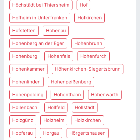
Höchstädt bei Thiersheim
Hof
Hofheim in Unterfranken
Hofkirchen
Hofstetten
Hohenau
Hohenberg an der Eger
Hohenbrunn
Hohenburg
Hohenfels
Hohenfurch
Hohenkammer
Höhenkirchen-Siegertsbrunn
Hohenlinden
Hohenpeißenberg
Hohenpolding
Hohenthann
Hohenwarth
Hollenbach
Hollfeld
Hollstadt
Holzgünz
Holzheim
Holzkirchen
Hopferau
Horgau
Hörgertshausen