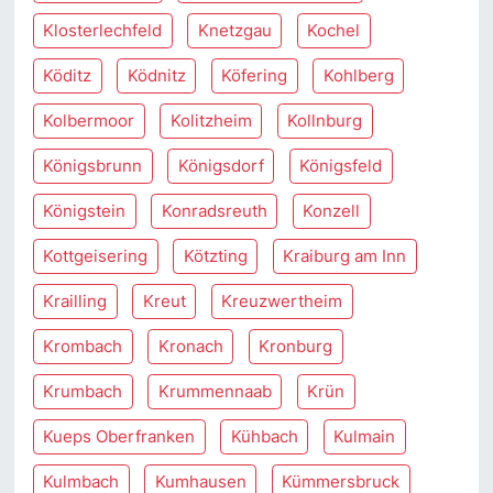
Klosterlechfeld
Knetzgau
Kochel
Köditz
Ködnitz
Köfering
Kohlberg
Kolbermoor
Kolitzheim
Kollnburg
Königsbrunn
Königsdorf
Königsfeld
Königstein
Konradsreuth
Konzell
Kottgeisering
Kötzting
Kraiburg am Inn
Krailling
Kreut
Kreuzwertheim
Krombach
Kronach
Kronburg
Krumbach
Krummennaab
Krün
Kueps Oberfranken
Kühbach
Kulmain
Kulmbach
Kumhausen
Kümmersbruck