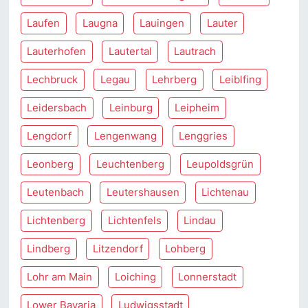
Laufen
Laugna
Lauingen
Lauter
Lauterhofen
Lautertal
Lautrach
Lechbruck
Legau
Lehrberg
Leiblfing
Leidersbach
Leinburg
Leipheim
Lengdorf
Lengenwang
Lenggries
Leonberg
Leuchtenberg
Leupoldsgrün
Leutenbach
Leutershausen
Lichtenau
Lichtenberg
Lichtenfels
Lindau
Lindberg
Litzendorf
Lohberg
Lohr am Main
Loiching
Lonnerstadt
Lower Bavaria
Ludwigsstadt