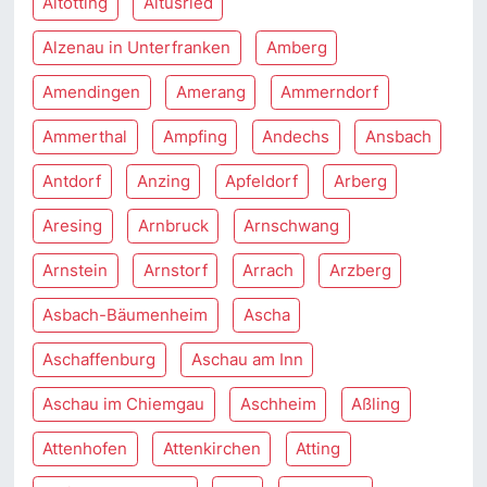
Altötting
Altusried
Alzenau in Unterfranken
Amberg
Amendingen
Amerang
Ammerndorf
Ammerthal
Ampfing
Andechs
Ansbach
Antdorf
Anzing
Apfeldorf
Arberg
Aresing
Arnbruck
Arnschwang
Arnstein
Arnstorf
Arrach
Arzberg
Asbach-Bäumenheim
Ascha
Aschaffenburg
Aschau am Inn
Aschau im Chiemgau
Aschheim
Aßling
Attenhofen
Attenkirchen
Atting