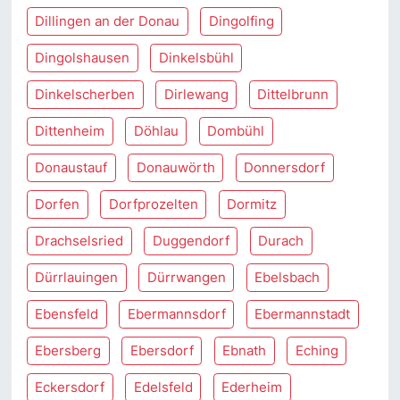
Dillingen an der Donau
Dingolfing
Dingolshausen
Dinkelsbühl
Dinkelscherben
Dirlewang
Dittelbrunn
Dittenheim
Döhlau
Dombühl
Donaustauf
Donauwörth
Donnersdorf
Dorfen
Dorfprozelten
Dormitz
Drachselsried
Duggendorf
Durach
Dürrlauingen
Dürrwangen
Ebelsbach
Ebensfeld
Ebermannsdorf
Ebermannstadt
Ebersberg
Ebersdorf
Ebnath
Eching
Eckersdorf
Edelsfeld
Ederheim