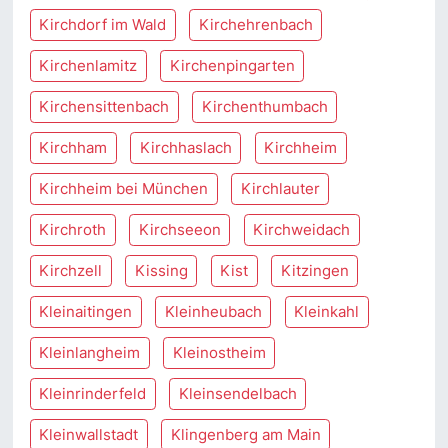
Kirchdorf im Wald
Kirchehrenbach
Kirchenlamitz
Kirchenpingarten
Kirchensittenbach
Kirchenthumbach
Kirchham
Kirchhaslach
Kirchheim
Kirchheim bei München
Kirchlauter
Kirchroth
Kirchseeon
Kirchweidach
Kirchzell
Kissing
Kist
Kitzingen
Kleinaitingen
Kleinheubach
Kleinkahl
Kleinlangheim
Kleinostheim
Kleinrinderfeld
Kleinsendelbach
Kleinwallstadt
Klingenberg am Main