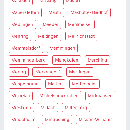
Maßbach
Massing
Mauern
Mauerstetten
Mauth
Maxhütte-Haidhof
Medlingen
Meeder
Mehlmeisel
Mehring
Meitingen
Mellrichstadt
Memmelsdorf
Memmingen
Memmingerberg
Mengkofen
Merching
Mering
Merkendorf
Mertingen
Mespelbrunn
Metten
Mettenheim
Michelau
Michelsneukirchen
Mickhausen
Miesbach
Miltach
Miltenberg
Mindelheim
Mintraching
Missen-Wilhams