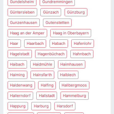
Gundelsheim
Gundremmingen
Güntersleben
Günzach
Günzburg
Gunzenhausen
Gutenstetten
Haag an der Amper
Haag in Oberbayern
Haar
Haarbach
Habach
Hafenlohr
Hagelstadt
Hagenbüchach
Hahnbach
Haibach
Haidmühle
Haimhausen
Haiming
Hainsfarth
Halblech
Haldenwang
Halfing
Hallbergmoos
Hallerndorf
Hallstadt
Hammelburg
Happurg
Harburg
Harsdorf