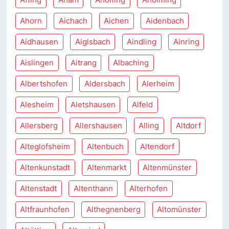
Ahorn
Aichach
Aichen
Aidenbach
Aidhausen
Aiglsbach
Aindling
Ainring
Aislingen
Aitrang
Albaching
Albertshofen
Aldersbach
Alerheim
Alesheim
Aletshausen
Alfeld
Allersberg
Allershausen
Alling
Altdorf
Alteglofsheim
Altenbuch
Altendorf
Altenkunstadt
Altenmarkt
Altenmünster
Altenstadt
Altenthann
Alterhofen
Altfraunhofen
Althegnenberg
Altomünster