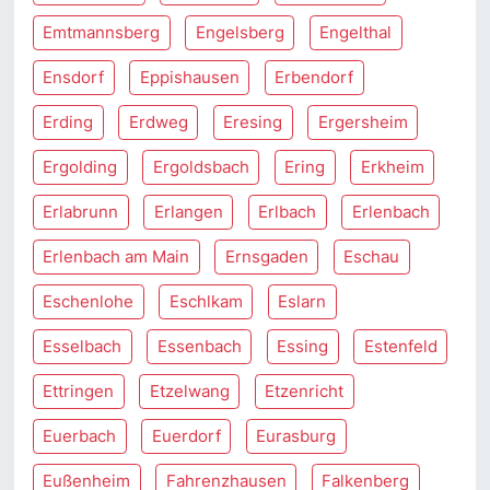
Emtmannsberg
Engelsberg
Engelthal
Ensdorf
Eppishausen
Erbendorf
Erding
Erdweg
Eresing
Ergersheim
Ergolding
Ergoldsbach
Ering
Erkheim
Erlabrunn
Erlangen
Erlbach
Erlenbach
Erlenbach am Main
Ernsgaden
Eschau
Eschenlohe
Eschlkam
Eslarn
Esselbach
Essenbach
Essing
Estenfeld
Ettringen
Etzelwang
Etzenricht
Euerbach
Euerdorf
Eurasburg
Eußenheim
Fahrenzhausen
Falkenberg