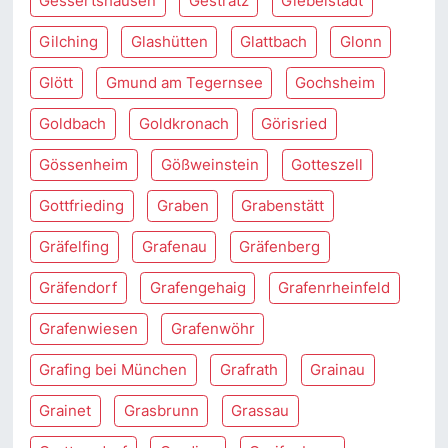
Gessertshausen
Gestratz
Giebelstadt
Gilching
Glashütten
Glattbach
Glonn
Glött
Gmund am Tegernsee
Gochsheim
Goldbach
Goldkronach
Görisried
Gössenheim
Gößweinstein
Gotteszell
Gottfrieding
Graben
Grabenstätt
Gräfelfing
Grafenau
Gräfenberg
Gräfendorf
Grafengehaig
Grafenrheinfeld
Grafenwiesen
Grafenwöhr
Grafing bei München
Grafrath
Grainau
Grainet
Grasbrunn
Grassau