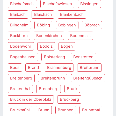
Bischofsmais
Bischofswiesen
Bissingen
Blaibach
Blaichach
Blankenbach
Blindheim
Böbing
Bobingen
Böbrach
Bockhorn
Bodenkirchen
Bodenmais
Bodenwöhr
Bodolz
Bogen
Bogenhausen
Bolsterlang
Bonstetten
Boos
Brand
Brannenburg
Breitbrunn
Breitenberg
Breitenbrunn
Breitengüßbach
Breitenthal
Brennberg
Bruck
Bruck in der Oberpfalz
Bruckberg
Bruckmühl
Brunn
Brunnen
Brunnthal