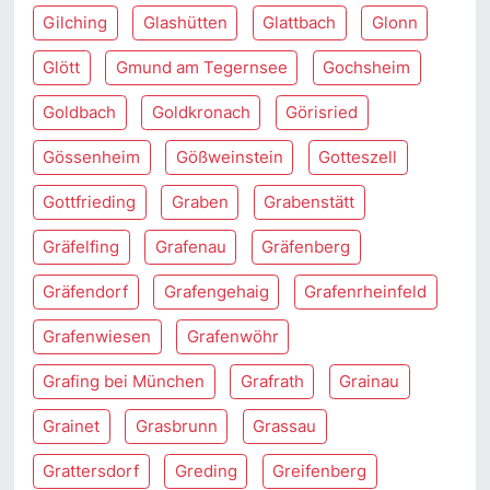
Gilching
Glashütten
Glattbach
Glonn
Glött
Gmund am Tegernsee
Gochsheim
Goldbach
Goldkronach
Görisried
Gössenheim
Gößweinstein
Gotteszell
Gottfrieding
Graben
Grabenstätt
Gräfelfing
Grafenau
Gräfenberg
Gräfendorf
Grafengehaig
Grafenrheinfeld
Grafenwiesen
Grafenwöhr
Grafing bei München
Grafrath
Grainau
Grainet
Grasbrunn
Grassau
Grattersdorf
Greding
Greifenberg