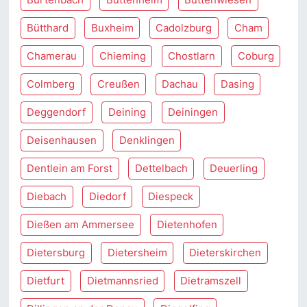
Bütthard
Buxheim
Cadolzburg
Cham
Chamerau
Chieming
Chostlarn
Coburg
Colmberg
Creußen
Dachau
Dasing
Deggendorf
Deining
Deiningen
Deisenhausen
Denklingen
Dentlein am Forst
Dettelbach
Deuerling
Diebach
Diedorf
Diespeck
Dießen am Ammersee
Dietenhofen
Dietersburg
Dietersheim
Dieterskirchen
Dietfurt
Dietmannsried
Dietramszell