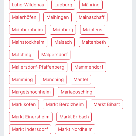
Luhe-Wildenau
Lupburg
Mähring
Maierhöfen
Maihingen
Mainaschaff
Mainbernheim
Mainburg
Mainleus
Mainstockheim
Maisach
Maitenbeth
Malching
Malgersdorf
Mallersdorf-Pfaffenberg
Mammendorf
Mamming
Manching
Mantel
Margetshöchheim
Mariaposching
Marklkofen
Markt Berolzheim
Markt Bibart
Markt Einersheim
Markt Erlbach
Markt Indersdorf
Markt Nordheim