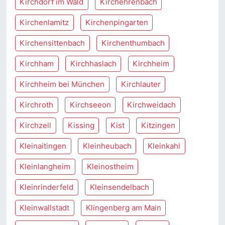
Kirchdorf im Wald
Kirchehrenbach
Kirchenlamitz
Kirchenpingarten
Kirchensittenbach
Kirchenthumbach
Kirchham
Kirchhaslach
Kirchheim
Kirchheim bei München
Kirchlauter
Kirchroth
Kirchseeon
Kirchweidach
Kirchzell
Kissing
Kist
Kitzingen
Kleinaitingen
Kleinheubach
Kleinkahl
Kleinlangheim
Kleinostheim
Kleinrinderfeld
Kleinsendelbach
Kleinwallstadt
Klingenberg am Main