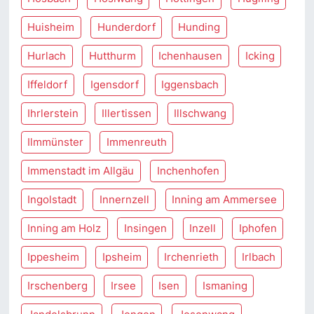
Huisheim
Hunderdorf
Hunding
Hurlach
Hutthurm
Ichenhausen
Icking
Iffeldorf
Igensdorf
Iggensbach
Ihrlerstein
Illertissen
Illschwang
Ilmmünster
Immenreuth
Immenstadt im Allgäu
Inchenhofen
Ingolstadt
Innernzell
Inning am Ammersee
Inning am Holz
Insingen
Inzell
Iphofen
Ippesheim
Ipsheim
Irchenrieth
Irlbach
Irschenberg
Irsee
Isen
Ismaning