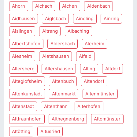
Ahorn
Aichach
Aichen
Aidenbach
Aidhausen
Aiglsbach
Aindling
Ainring
Aislingen
Aitrang
Albaching
Albertshofen
Aldersbach
Alerheim
Alesheim
Aletshausen
Alfeld
Allersberg
Allershausen
Alling
Altdorf
Alteglofsheim
Altenbuch
Altendorf
Altenkunstadt
Altenmarkt
Altenmünster
Altenstadt
Altenthann
Alterhofen
Altfraunhofen
Althegnenberg
Altomünster
Altötting
Altusried