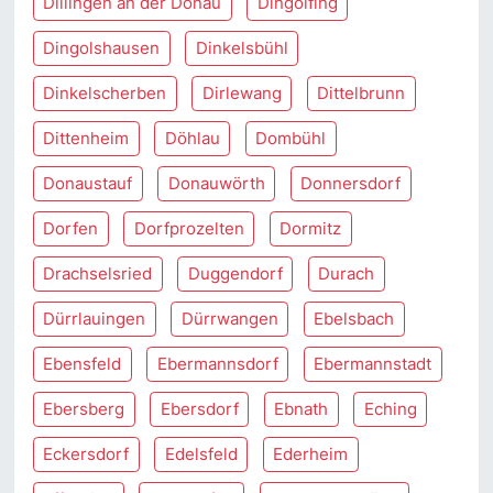
Dillingen an der Donau
Dingolfing
Dingolshausen
Dinkelsbühl
Dinkelscherben
Dirlewang
Dittelbrunn
Dittenheim
Döhlau
Dombühl
Donaustauf
Donauwörth
Donnersdorf
Dorfen
Dorfprozelten
Dormitz
Drachselsried
Duggendorf
Durach
Dürrlauingen
Dürrwangen
Ebelsbach
Ebensfeld
Ebermannsdorf
Ebermannstadt
Ebersberg
Ebersdorf
Ebnath
Eching
Eckersdorf
Edelsfeld
Ederheim