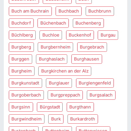
Buch am Buchrain
Buchbach
Buchbrunn
Buchdorf
Büchenbach
Buchenberg
Büchlberg
Buchloe
Buckenhof
Burgau
Burgberg
Burgbernheim
Burgebrach
Burggen
Burghaslach
Burghausen
Burgheim
Burgkirchen an der Alz
Burgkunstadt
Burglauer
Burglengenfeld
Burgoberbach
Burgpreppach
Burgsalach
Burgsinn
Bürgstadt
Burgthann
Burgwindheim
Burk
Burkardroth
Burtenbach
Buttenheim
Buttenwiesen