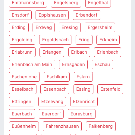
Emtmannsberg
Engelsberg
Engelthal
Ensdorf
Eppishausen
Erbendorf
Erding
Erdweg
Eresing
Ergersheim
Ergolding
Ergoldsbach
Ering
Erkheim
Erlabrunn
Erlangen
Erlbach
Erlenbach
Erlenbach am Main
Ernsgaden
Eschau
Eschenlohe
Eschlkam
Eslarn
Esselbach
Essenbach
Essing
Estenfeld
Ettringen
Etzelwang
Etzenricht
Euerbach
Euerdorf
Eurasburg
Eußenheim
Fahrenzhausen
Falkenberg