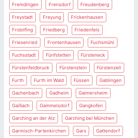
Fremdingen
Frensdorf
Freudenberg
Freystadt
Freyung
Frickenhausen
Fridolfing
Friedberg
Friedenfels
Friesenried
Frontenhausen
Fuchsmühl
Fuchsstadt
Fünfstetten
Fürsteneck
Fürstenfeldbruck
Fürstenstein
Fürstenzell
Furth
Furth im Wald
Füssen
Gablingen
Gachenbach
Gadheim
Gaimersheim
Gaißach
Gammelsdorf
Gangkofen
Garching an der Alz
Garching bei München
Garmisch-Partenkirchen
Gars
Gattendorf