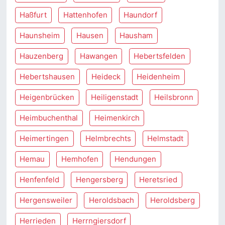
Haßfurt
Hattenhofen
Haundorf
Haunsheim
Hausen
Hausham
Hauzenberg
Hawangen
Hebertsfelden
Hebertshausen
Heideck
Heidenheim
Heigenbrücken
Heiligenstadt
Heilsbronn
Heimbuchenthal
Heimenkirch
Heimertingen
Helmbrechts
Helmstadt
Hemau
Hemhofen
Hendungen
Henfenfeld
Hengersberg
Heretsried
Hergensweiler
Heroldsbach
Heroldsberg
Herrieden
Herrngiersdorf