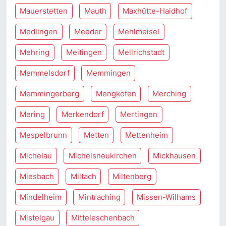
Mauerstetten
Mauth
Maxhütte-Haidhof
Medlingen
Meeder
Mehlmeisel
Mehring
Meitingen
Mellrichstadt
Memmelsdorf
Memmingen
Memmingerberg
Mengkofen
Merching
Mering
Merkendorf
Mertingen
Mespelbrunn
Metten
Mettenheim
Michelau
Michelsneukirchen
Mickhausen
Miesbach
Miltach
Miltenberg
Mindelheim
Mintraching
Missen-Wilhams
Mistelgau
Mitteleschenbach