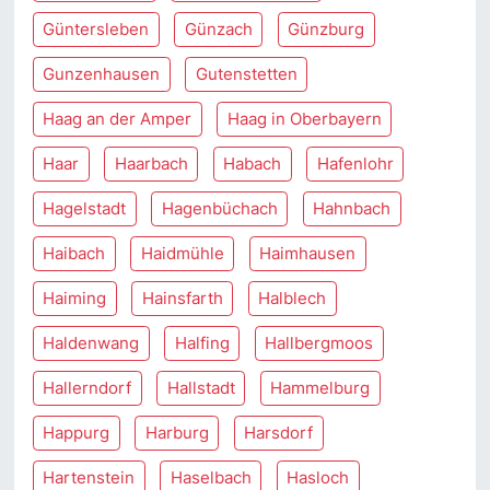
Güntersleben
Günzach
Günzburg
Gunzenhausen
Gutenstetten
Haag an der Amper
Haag in Oberbayern
Haar
Haarbach
Habach
Hafenlohr
Hagelstadt
Hagenbüchach
Hahnbach
Haibach
Haidmühle
Haimhausen
Haiming
Hainsfarth
Halblech
Haldenwang
Halfing
Hallbergmoos
Hallerndorf
Hallstadt
Hammelburg
Happurg
Harburg
Harsdorf
Hartenstein
Haselbach
Hasloch