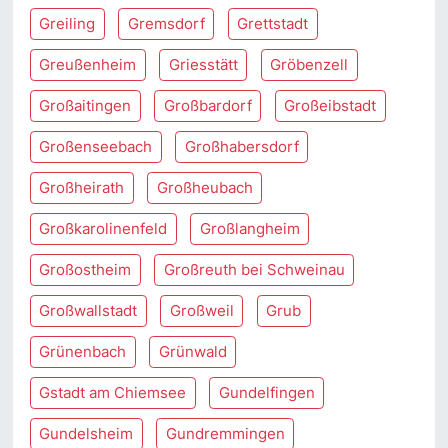
Greiling
Gremsdorf
Grettstadt
Greußenheim
Griesstätt
Gröbenzell
Großaitingen
Großbardorf
Großeibstadt
Großenseebach
Großhabersdorf
Großheirath
Großheubach
Großkarolinenfeld
Großlangheim
Großostheim
Großreuth bei Schweinau
Großwallstadt
Großweil
Grub
Grünenbach
Grünwald
Gstadt am Chiemsee
Gundelfingen
Gundelsheim
Gundremmingen