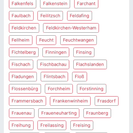
Falkenfels
Falkenstein
Farchant
Faulbach
Feilitzsch
Feldafing
Feldkirchen
Feldkirchen-Westerham
Fellheim
Feucht
Feuchtwangen
Fichtelberg
Finningen
Finsing
Fischach
Fischbachau
Flachslanden
Fladungen
Flintsbach
Floß
Flossenbürg
Forchheim
Forstinning
Frammersbach
Frankenwinheim
Frasdorf
Frauenau
Fraueneuharting
Fraunberg
Freihung
Freilassing
Freising