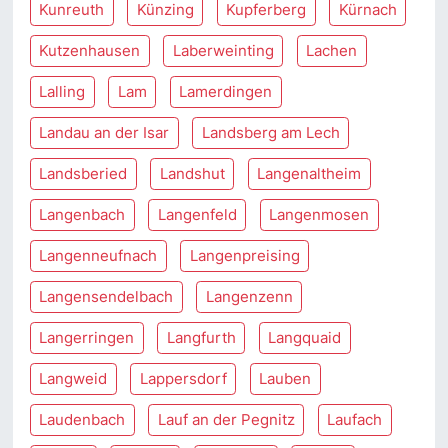
Kunreuth
Künzing
Kupferberg
Kürnach
Kutzenhausen
Laberweinting
Lachen
Lalling
Lam
Lamerdingen
Landau an der Isar
Landsberg am Lech
Landsberied
Landshut
Langenaltheim
Langenbach
Langenfeld
Langenmosen
Langenneufnach
Langenpreising
Langensendelbach
Langenzenn
Langerringen
Langfurth
Langquaid
Langweid
Lappersdorf
Lauben
Laudenbach
Lauf an der Pegnitz
Laufach