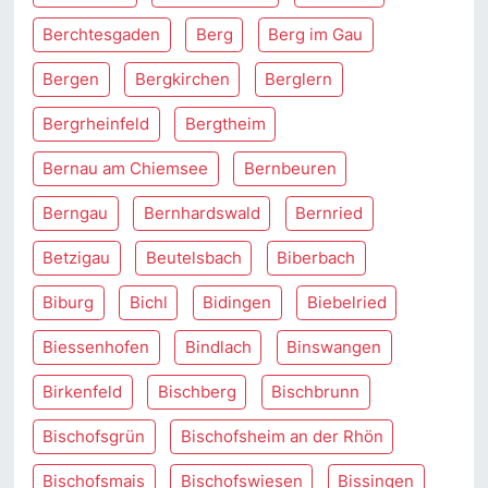
Berchtesgaden
Berg
Berg im Gau
Bergen
Bergkirchen
Berglern
Bergrheinfeld
Bergtheim
Bernau am Chiemsee
Bernbeuren
Berngau
Bernhardswald
Bernried
Betzigau
Beutelsbach
Biberbach
Biburg
Bichl
Bidingen
Biebelried
Biessenhofen
Bindlach
Binswangen
Birkenfeld
Bischberg
Bischbrunn
Bischofsgrün
Bischofsheim an der Rhön
Bischofsmais
Bischofswiesen
Bissingen