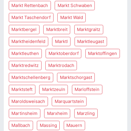
Markt Rettenbach
Markt Schwaben
Markt Taschendorf
Markt Wald
Marktbergel
Marktbreit
Marktgraitz
Marktheidenfeld
Marktl
Marktleugast
Marktleuthen
Marktoberdorf
Marktoffingen
Marktredwitz
Marktrodach
Marktschellenberg
Marktschorgast
Marktsteft
Marktzeuln
Marloffstein
Maroldsweisach
Marquartstein
Martinsheim
Marxheim
Marzling
Maßbach
Massing
Mauern