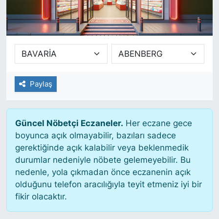
SİYASET
SAĞLIK
Paylaş
Güncel Nöbetçi Eczaneler.
Her eczane gece
boyunca açık olmayabilir, bazıları sadece
gerektiğinde açık kalabilir veya beklenmedik
durumlar nedeniyle nöbete gelemeyebilir. Bu
nedenle, yola çıkmadan önce eczanenin açık
olduğunu telefon aracılığıyla teyit etmeniz iyi bir
fikir olacaktır.