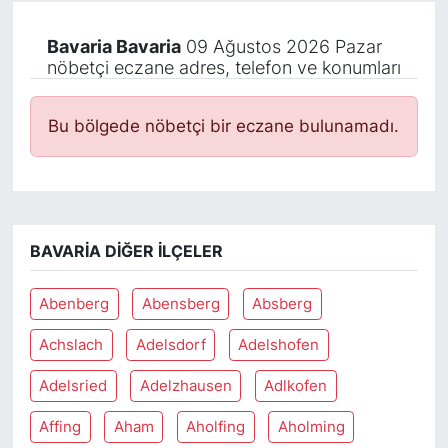
Bavaria Bavaria
09 Ağustos 2026 Pazar
nöbetçi eczane adres, telefon ve konumları
Bu bölgede nöbetçi bir eczane bulunamadı.
BAVARIA DIĞER İLÇELER
Abenberg
Abensberg
Absberg
Achslach
Adelsdorf
Adelshofen
Adelsried
Adelzhausen
Adlkofen
Affing
Aham
Aholfing
Aholming