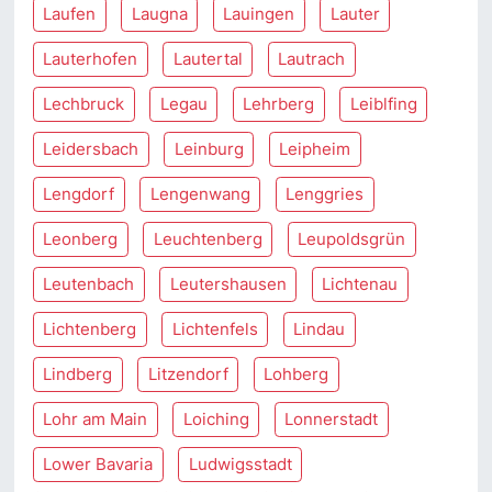
Laufen
Laugna
Lauingen
Lauter
Lauterhofen
Lautertal
Lautrach
Lechbruck
Legau
Lehrberg
Leiblfing
Leidersbach
Leinburg
Leipheim
Lengdorf
Lengenwang
Lenggries
Leonberg
Leuchtenberg
Leupoldsgrün
Leutenbach
Leutershausen
Lichtenau
Lichtenberg
Lichtenfels
Lindau
Lindberg
Litzendorf
Lohberg
Lohr am Main
Loiching
Lonnerstadt
Lower Bavaria
Ludwigsstadt