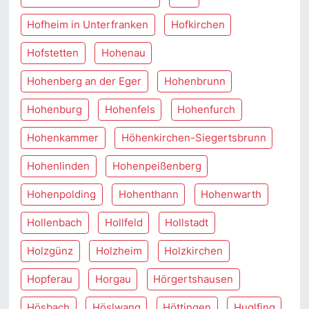
Hofheim in Unterfranken
Hofkirchen
Hofstetten
Hohenau
Hohenberg an der Eger
Hohenbrunn
Hohenburg
Hohenfels
Hohenfurch
Hohenkammer
Höhenkirchen-Siegertsbrunn
Hohenlinden
Hohenpeißenberg
Hohenpolding
Hohenthann
Hohenwarth
Hollenbach
Hollfeld
Hollstadt
Holzgünz
Holzheim
Holzkirchen
Hopferau
Horgau
Hörgertshausen
Hösbach
Höslwang
Höttingen
Huglfing