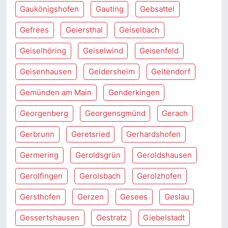
Gaukönigshofen
Gauting
Gebsattel
Gefrees
Geiersthal
Geiselbach
Geiselhöring
Geiselwind
Geisenfeld
Geisenhausen
Geldersheim
Geltendorf
Gemünden am Main
Genderkingen
Georgenberg
Georgensgmünd
Gerach
Gerbrunn
Geretsried
Gerhardshofen
Germering
Geroldsgrün
Geroldshausen
Gerolfingen
Gerolsbach
Gerolzhofen
Gersthofen
Gerzen
Gesees
Geslau
Gessertshausen
Gestratz
Giebelstadt