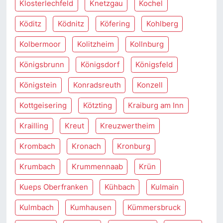
Klosterlechfeld
Knetzgau
Kochel
Köditz
Ködnitz
Köfering
Kohlberg
Kolbermoor
Kolitzheim
Kollnburg
Königsbrunn
Königsdorf
Königsfeld
Königstein
Konradsreuth
Konzell
Kottgeisering
Kötzting
Kraiburg am Inn
Krailling
Kreut
Kreuzwertheim
Krombach
Kronach
Kronburg
Krumbach
Krummennaab
Krün
Kueps Oberfranken
Kühbach
Kulmain
Kulmbach
Kumhausen
Kümmersbruck