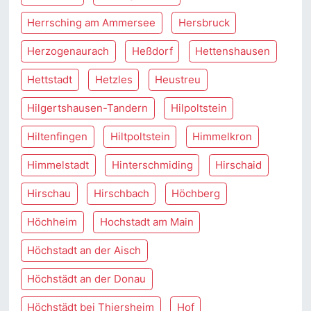
Herrsching am Ammersee
Hersbruck
Herzogenaurach
Heßdorf
Hettenshausen
Hettstadt
Hetzles
Heustreu
Hilgertshausen-Tandern
Hilpoltstein
Hiltenfingen
Hiltpoltstein
Himmelkron
Himmelstadt
Hinterschmiding
Hirschaid
Hirschau
Hirschbach
Höchberg
Höchheim
Hochstadt am Main
Höchstadt an der Aisch
Höchstädt an der Donau
Höchstädt bei Thiersheim
Hof