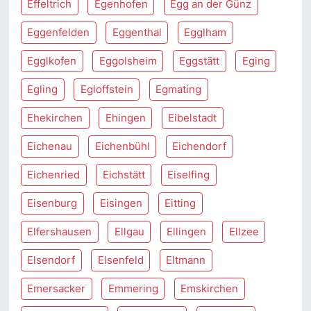
Effeltrich
Egenhofen
Egg an der Günz
Eggenfelden
Eggenthal
Egglham
Egglkofen
Eggolsheim
Eggstätt
Eging
Egling
Egloffstein
Egmating
Ehekirchen
Ehingen
Eibelstadt
Eichenau
Eichenbühl
Eichendorf
Eichenried
Eichstätt
Eiselfing
Eisenburg
Eisingen
Eitting
Elfershausen
Ellgau
Ellingen
Ellzee
Elsendorf
Elsenfeld
Eltmann
Emersacker
Emmering
Emskirchen