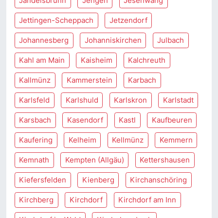
Jandelsbrunn
Jengen
Jesenwang
Jettingen-Scheppach
Jetzendorf
Johannesberg
Johanniskirchen
Julbach
Kahl am Main
Kaisheim
Kalchreuth
Kallmünz
Kammerstein
Karbach
Karlsfeld
Karlshuld
Karlskron
Karlstadt
Karsbach
Kasendorf
Kastl
Kaufbeuren
Kaufering
Kelheim
Kellmünz
Kemmern
Kemnath
Kempten (Allgäu)
Kettershausen
Kiefersfelden
Kienberg
Kirchanschöring
Kirchberg
Kirchdorf
Kirchdorf am Inn