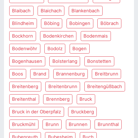
Blaibach
Blaichach
Blankenbach
Blindheim
Böbing
Bobingen
Böbrach
Bockhorn
Bodenkirchen
Bodenmais
Bodenwöhr
Bodolz
Bogen
Bogenhausen
Bolsterlang
Bonstetten
Boos
Brand
Brannenburg
Breitbrunn
Breitenberg
Breitenbrunn
Breitengüßbach
Breitenthal
Brennberg
Bruck
Bruck in der Oberpfalz
Bruckberg
Bruckmühl
Brunn
Brunnen
Brunnthal
Bubenreuth
Bubesheim
Buch