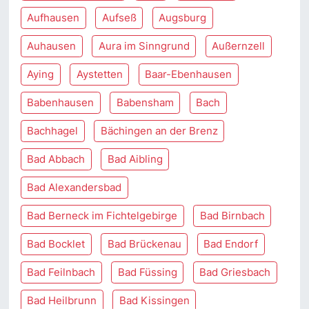
Aufhausen
Aufseß
Augsburg
Auhausen
Aura im Sinngrund
Außernzell
Aying
Aystetten
Baar-Ebenhausen
Babenhausen
Babensham
Bach
Bachhagel
Bächingen an der Brenz
Bad Abbach
Bad Aibling
Bad Alexandersbad
Bad Berneck im Fichtelgebirge
Bad Birnbach
Bad Bocklet
Bad Brückenau
Bad Endorf
Bad Feilnbach
Bad Füssing
Bad Griesbach
Bad Heilbrunn
Bad Kissingen