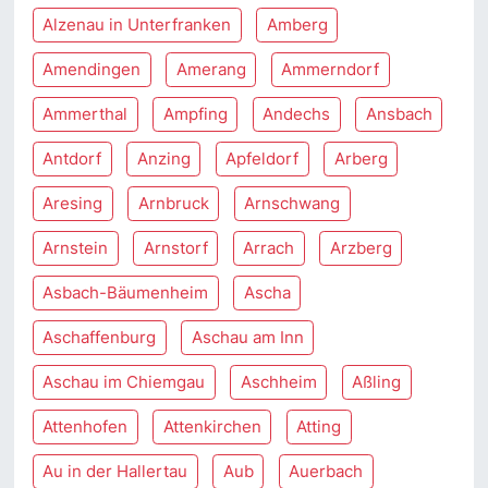
Alzenau in Unterfranken
Amberg
Amendingen
Amerang
Ammerndorf
Ammerthal
Ampfing
Andechs
Ansbach
Antdorf
Anzing
Apfeldorf
Arberg
Aresing
Arnbruck
Arnschwang
Arnstein
Arnstorf
Arrach
Arzberg
Asbach-Bäumenheim
Ascha
Aschaffenburg
Aschau am Inn
Aschau im Chiemgau
Aschheim
Aßling
Attenhofen
Attenkirchen
Atting
Au in der Hallertau
Aub
Auerbach