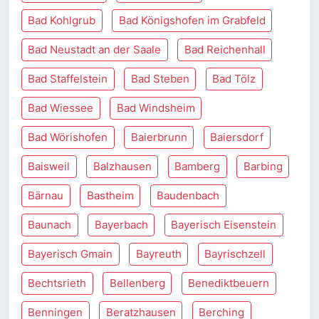
Bad Kohlgrub
Bad Königshofen im Grabfeld
Bad Neustadt an der Saale
Bad Reichenhall
Bad Staffelstein
Bad Steben
Bad Tölz
Bad Wiessee
Bad Windsheim
Bad Wörishofen
Baierbrunn
Baiersdorf
Baisweil
Balzhausen
Bamberg
Barbing
Bärnau
Bastheim
Baudenbach
Baunach
Bayerbach
Bayerisch Eisenstein
Bayerisch Gmain
Bayreuth
Bayrischzell
Bechtsrieth
Bellenberg
Benediktbeuern
Benningen
Beratzhausen
Berching