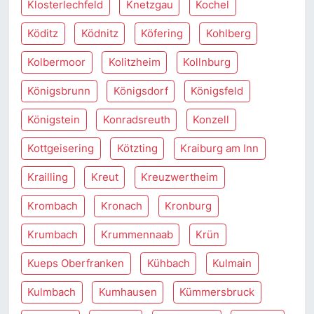
Klosterlechfeld
Knetzgau
Kochel
Köditz
Ködnitz
Köfering
Kohlberg
Kolbermoor
Kolitzheim
Kollnburg
Königsbrunn
Königsdorf
Königsfeld
Königstein
Konradsreuth
Konzell
Kottgeisering
Kötzting
Kraiburg am Inn
Krailling
Kreut
Kreuzwertheim
Krombach
Kronach
Kronburg
Krumbach
Krummennaab
Krün
Kueps Oberfranken
Kühbach
Kulmain
Kulmbach
Kumhausen
Kümmersbruck