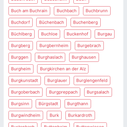
Buch am Buchrain
Buchbach
Buchbrunn
Buchdorf
Büchenbach
Buchenberg
Büchlberg
Buchloe
Buckenhof
Burgau
Burgberg
Burgbernheim
Burgebrach
Burggen
Burghaslach
Burghausen
Burgheim
Burgkirchen an der Alz
Burgkunstadt
Burglauer
Burglengenfeld
Burgoberbach
Burgpreppach
Burgsalach
Burgsinn
Bürgstadt
Burgthann
Burgwindheim
Burk
Burkardroth
Burtenbach
Buttenheim
Buttenwiesen