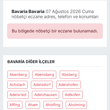
Bavaria Bavaria
07 Ağustos 2026 Cuma
nöbetçi eczane adres, telefon ve konumları
Bu bölgede nöbetçi bir eczane bulunamadı.
BAVARIA DIĞER İLÇELER
Abenberg
Abensberg
Absberg
Achslach
Adelsdorf
Adelshofen
Adelsried
Adelzhausen
Adlkofen
Affing
Aham
Aholfing
Aholming