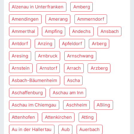
Alzenau in Unterfranken
Amberg
Amendingen
Amerang
Ammerndorf
Ammerthal
Ampfing
Andechs
Ansbach
Antdorf
Anzing
Apfeldorf
Arberg
Aresing
Arnbruck
Arnschwang
Arnstein
Arnstorf
Arrach
Arzberg
Asbach-Bäumenheim
Ascha
Aschaffenburg
Aschau am Inn
Aschau im Chiemgau
Aschheim
Aßling
Attenhofen
Attenkirchen
Atting
Au in der Hallertau
Aub
Auerbach