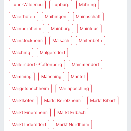
Luhe-Wildenau
Lupburg
Mähring
Maierhöfen
Maihingen
Mainaschaff
Mainbernheim
Mainburg
Mainleus
Mainstockheim
Maisach
Maitenbeth
Malching
Malgersdorf
Mallersdorf-Pfaffenberg
Mammendorf
Mamming
Manching
Mantel
Margetshöchheim
Mariaposching
Marklkofen
Markt Berolzheim
Markt Bibart
Markt Einersheim
Markt Erlbach
Markt Indersdorf
Markt Nordheim