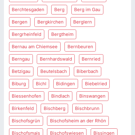
Berchtesgaden
Berg
Berg im Gau
Bergen
Bergkirchen
Berglern
Bergrheinfeld
Bergtheim
Bernau am Chiemsee
Bernbeuren
Berngau
Bernhardswald
Bernried
Betzigau
Beutelsbach
Biberbach
Biburg
Bichl
Bidingen
Biebelried
Biessenhofen
Bindlach
Binswangen
Birkenfeld
Bischberg
Bischbrunn
Bischofsgrün
Bischofsheim an der Rhön
Bischofsmais
Bischofswiesen
Bissingen