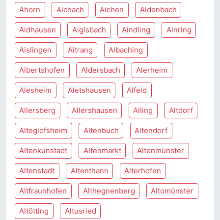
Ahorn
Aichach
Aichen
Aidenbach
Aidhausen
Aiglsbach
Aindling
Ainring
Aislingen
Aitrang
Albaching
Albertshofen
Aldersbach
Alerheim
Alesheim
Aletshausen
Alfeld
Allersberg
Allershausen
Alling
Altdorf
Alteglofsheim
Altenbuch
Altendorf
Altenkunstadt
Altenmarkt
Altenmünster
Altenstadt
Altenthann
Alterhofen
Altfraunhofen
Althegnenberg
Altomünster
Altötting
Altusried