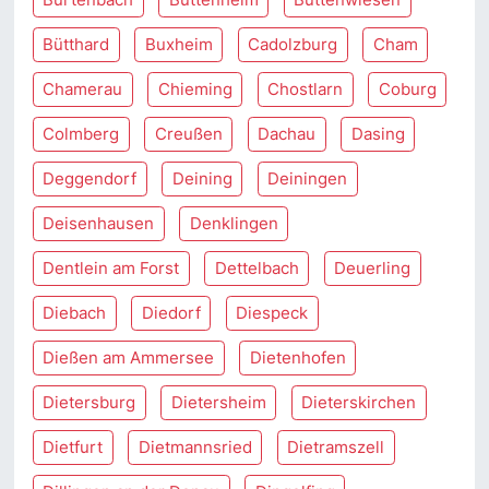
Bütthard
Buxheim
Cadolzburg
Cham
Chamerau
Chieming
Chostlarn
Coburg
Colmberg
Creußen
Dachau
Dasing
Deggendorf
Deining
Deiningen
Deisenhausen
Denklingen
Dentlein am Forst
Dettelbach
Deuerling
Diebach
Diedorf
Diespeck
Dießen am Ammersee
Dietenhofen
Dietersburg
Dietersheim
Dieterskirchen
Dietfurt
Dietmannsried
Dietramszell