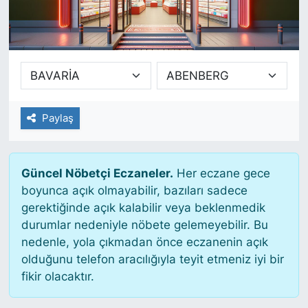
SİYASET
SAĞLIK
Paylaş
Güncel Nöbetçi Eczaneler.
Her eczane gece
boyunca açık olmayabilir, bazıları sadece
gerektiğinde açık kalabilir veya beklenmedik
durumlar nedeniyle nöbete gelemeyebilir. Bu
nedenle, yola çıkmadan önce eczanenin açık
olduğunu telefon aracılığıyla teyit etmeniz iyi bir
fikir olacaktır.