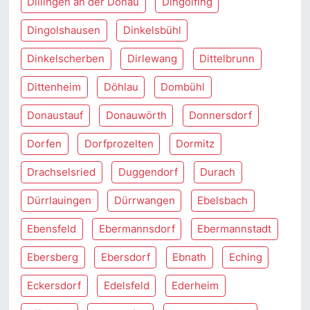
Dillingen an der Donau
Dingolfing
Dingolshausen
Dinkelsbühl
Dinkelscherben
Dirlewang
Dittelbrunn
Dittenheim
Döhlau
Dombühl
Donaustauf
Donauwörth
Donnersdorf
Dorfen
Dorfprozelten
Dormitz
Drachselsried
Duggendorf
Durach
Dürrlauingen
Dürrwangen
Ebelsbach
Ebensfeld
Ebermannsdorf
Ebermannstadt
Ebersberg
Ebersdorf
Ebnath
Eching
Eckersdorf
Edelsfeld
Ederheim