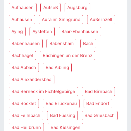
Aufhausen
Aufseß
Augsburg
Auhausen
Aura im Sinngrund
Außernzell
Aying
Aystetten
Baar-Ebenhausen
Babenhausen
Babensham
Bach
Bachhagel
Bächingen an der Brenz
Bad Abbach
Bad Aibling
Bad Alexandersbad
Bad Berneck im Fichtelgebirge
Bad Birnbach
Bad Bocklet
Bad Brückenau
Bad Endorf
Bad Feilnbach
Bad Füssing
Bad Griesbach
Bad Heilbrunn
Bad Kissingen