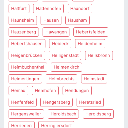
Haßfurt
Hattenhofen
Haundorf
Haunsheim
Hausen
Hausham
Hauzenberg
Hawangen
Hebertsfelden
Hebertshausen
Heideck
Heidenheim
Heigenbrücken
Heiligenstadt
Heilsbronn
Heimbuchenthal
Heimenkirch
Heimertingen
Helmbrechts
Helmstadt
Hemau
Hemhofen
Hendungen
Henfenfeld
Hengersberg
Heretsried
Hergensweiler
Heroldsbach
Heroldsberg
Herrieden
Herrngiersdorf