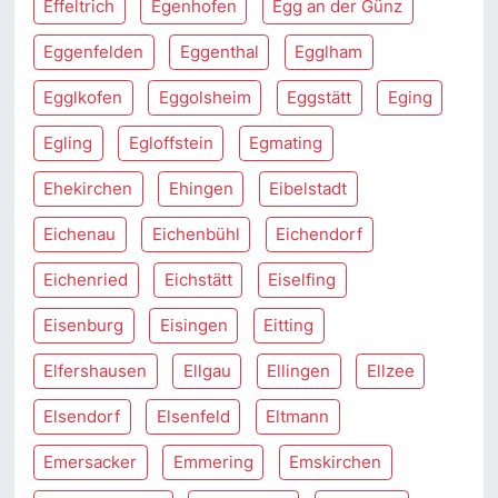
Effeltrich
Egenhofen
Egg an der Günz
Eggenfelden
Eggenthal
Egglham
Egglkofen
Eggolsheim
Eggstätt
Eging
Egling
Egloffstein
Egmating
Ehekirchen
Ehingen
Eibelstadt
Eichenau
Eichenbühl
Eichendorf
Eichenried
Eichstätt
Eiselfing
Eisenburg
Eisingen
Eitting
Elfershausen
Ellgau
Ellingen
Ellzee
Elsendorf
Elsenfeld
Eltmann
Emersacker
Emmering
Emskirchen