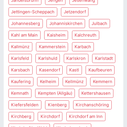
Jandelsbrunn
Jengen
Jesenwang
Jettingen-Scheppach
Jetzendorf
Johannesberg
Johanniskirchen
Julbach
Kahl am Main
Kaisheim
Kalchreuth
Kallmünz
Kammerstein
Karbach
Karlsfeld
Karlshuld
Karlskron
Karlstadt
Karsbach
Kasendorf
Kastl
Kaufbeuren
Kaufering
Kelheim
Kellmünz
Kemmern
Kemnath
Kempten (Allgäu)
Kettershausen
Kiefersfelden
Kienberg
Kirchanschöring
Kirchberg
Kirchdorf
Kirchdorf am Inn