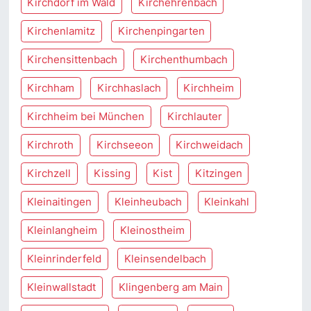
Kirchdorf im Wald
Kirchehrenbach
Kirchenlamitz
Kirchenpingarten
Kirchensittenbach
Kirchenthumbach
Kirchham
Kirchhaslach
Kirchheim
Kirchheim bei München
Kirchlauter
Kirchroth
Kirchseeon
Kirchweidach
Kirchzell
Kissing
Kist
Kitzingen
Kleinaitingen
Kleinheubach
Kleinkahl
Kleinlangheim
Kleinostheim
Kleinrinderfeld
Kleinsendelbach
Kleinwallstadt
Klingenberg am Main