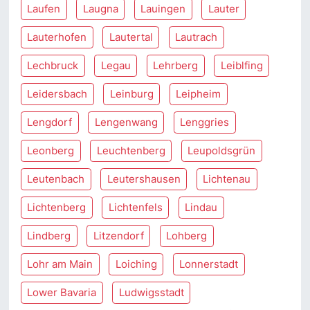
Laufen
Laugna
Lauingen
Lauter
Lauterhofen
Lautertal
Lautrach
Lechbruck
Legau
Lehrberg
Leiblfing
Leidersbach
Leinburg
Leipheim
Lengdorf
Lengenwang
Lenggries
Leonberg
Leuchtenberg
Leupoldsgrün
Leutenbach
Leutershausen
Lichtenau
Lichtenberg
Lichtenfels
Lindau
Lindberg
Litzendorf
Lohberg
Lohr am Main
Loiching
Lonnerstadt
Lower Bavaria
Ludwigsstadt