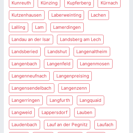
Kunreuth
Künzing
Kupferberg
Kürnach
Kutzenhausen
Laberweinting
Lachen
Lalling
Lam
Lamerdingen
Landau an der Isar
Landsberg am Lech
Landsberied
Landshut
Langenaltheim
Langenbach
Langenfeld
Langenmosen
Langenneufnach
Langenpreising
Langensendelbach
Langenzenn
Langerringen
Langfurth
Langquaid
Langweid
Lappersdorf
Lauben
Laudenbach
Lauf an der Pegnitz
Laufach