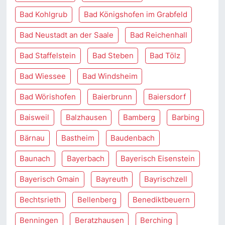
Bad Kohlgrub
Bad Königshofen im Grabfeld
Bad Neustadt an der Saale
Bad Reichenhall
Bad Staffelstein
Bad Steben
Bad Tölz
Bad Wiessee
Bad Windsheim
Bad Wörishofen
Baierbrunn
Baiersdorf
Baisweil
Balzhausen
Bamberg
Barbing
Bärnau
Bastheim
Baudenbach
Baunach
Bayerbach
Bayerisch Eisenstein
Bayerisch Gmain
Bayreuth
Bayrischzell
Bechtsrieth
Bellenberg
Benediktbeuern
Benningen
Beratzhausen
Berching