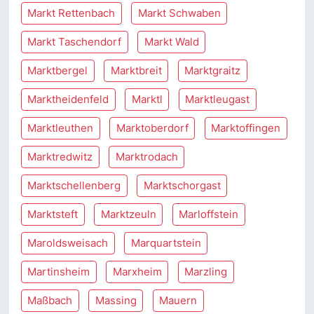
Markt Rettenbach
Markt Schwaben
Markt Taschendorf
Markt Wald
Marktbergel
Marktbreit
Marktgraitz
Marktheidenfeld
Marktl
Marktleugast
Marktleuthen
Marktoberdorf
Marktoffingen
Marktredwitz
Marktrodach
Marktschellenberg
Marktschorgast
Marktsteft
Marktzeuln
Marloffstein
Maroldsweisach
Marquartstein
Martinsheim
Marxheim
Marzling
Maßbach
Massing
Mauern