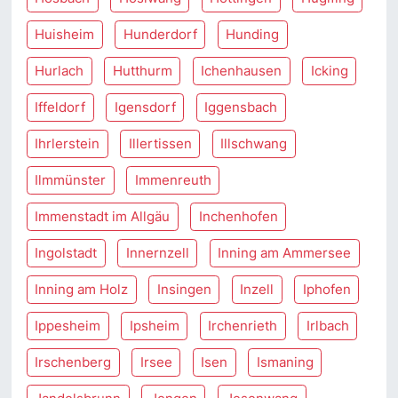
Huisheim
Hunderdorf
Hunding
Hurlach
Hutthurm
Ichenhausen
Icking
Iffeldorf
Igensdorf
Iggensbach
Ihrlerstein
Illertissen
Illschwang
Ilmmünster
Immenreuth
Immenstadt im Allgäu
Inchenhofen
Ingolstadt
Innernzell
Inning am Ammersee
Inning am Holz
Insingen
Inzell
Iphofen
Ippesheim
Ipsheim
Irchenrieth
Irlbach
Irschenberg
Irsee
Isen
Ismaning