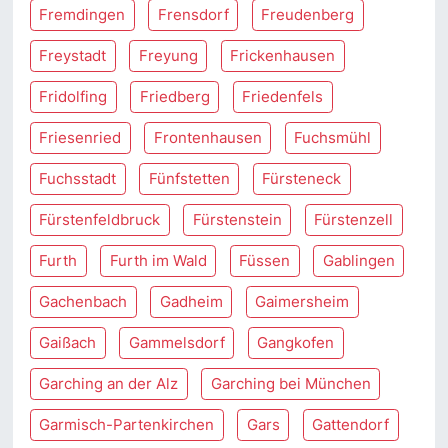
Fremdingen
Frensdorf
Freudenberg
Freystadt
Freyung
Frickenhausen
Fridolfing
Friedberg
Friedenfels
Friesenried
Frontenhausen
Fuchsmühl
Fuchsstadt
Fünfstetten
Fürsteneck
Fürstenfeldbruck
Fürstenstein
Fürstenzell
Furth
Furth im Wald
Füssen
Gablingen
Gachenbach
Gadheim
Gaimersheim
Gaißach
Gammelsdorf
Gangkofen
Garching an der Alz
Garching bei München
Garmisch-Partenkirchen
Gars
Gattendorf