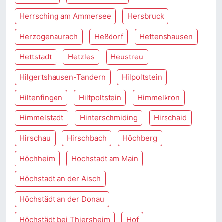
Herrsching am Ammersee
Hersbruck
Herzogenaurach
Heßdorf
Hettenshausen
Hettstadt
Hetzles
Heustreu
Hilgertshausen-Tandern
Hilpoltstein
Hiltenfingen
Hiltpoltstein
Himmelkron
Himmelstadt
Hinterschmiding
Hirschaid
Hirschau
Hirschbach
Höchberg
Höchheim
Hochstadt am Main
Höchstadt an der Aisch
Höchstädt an der Donau
Höchstädt bei Thiersheim
Hof