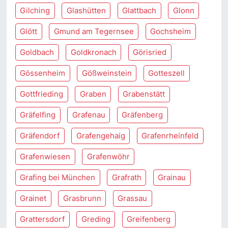
Gilching
Glashütten
Glattbach
Glonn
Glött
Gmund am Tegernsee
Gochsheim
Goldbach
Goldkronach
Görisried
Gössenheim
Gößweinstein
Gotteszell
Gottfrieding
Graben
Grabenstätt
Gräfelfing
Grafenau
Gräfenberg
Gräfendorf
Grafengehaig
Grafenrheinfeld
Grafenwiesen
Grafenwöhr
Grafing bei München
Grafrath
Grainau
Grainet
Grasbrunn
Grassau
Grattersdorf
Greding
Greifenberg