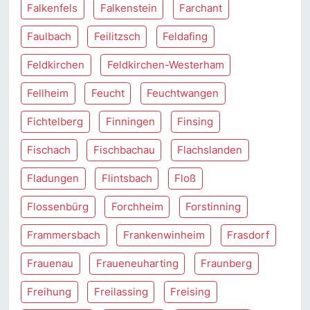
Falkenfels
Falkenstein
Farchant
Faulbach
Feilitzsch
Feldafing
Feldkirchen
Feldkirchen-Westerham
Fellheim
Feucht
Feuchtwangen
Fichtelberg
Finningen
Finsing
Fischach
Fischbachau
Flachslanden
Fladungen
Flintsbach
Floß
Flossenbürg
Forchheim
Forstinning
Frammersbach
Frankenwinheim
Frasdorf
Frauenau
Fraueneuharting
Fraunberg
Freihung
Freilassing
Freising