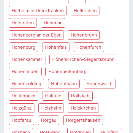
Hofheim in Unterfranken
Hofkirchen
Hofstetten
Hohenau
Hohenberg an der Eger
Hohenbrunn
Hohenburg
Hohenfels
Hohenfurch
Hohenkammer
Höhenkirchen-Siegertsbrunn
Hohenlinden
Hohenpeißenberg
Hohenpolding
Hohenthann
Hohenwarth
Hollenbach
Hollfeld
Hollstadt
Holzgünz
Holzheim
Holzkirchen
Hopferau
Horgau
Hörgertshausen
Hösbach
Höslwang
Höttingen
Huglfing