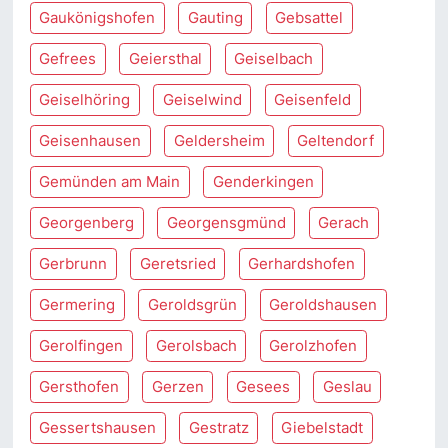
Gaukönigshofen
Gauting
Gebsattel
Gefrees
Geiersthal
Geiselbach
Geiselhöring
Geiselwind
Geisenfeld
Geisenhausen
Geldersheim
Geltendorf
Gemünden am Main
Genderkingen
Georgenberg
Georgensgmünd
Gerach
Gerbrunn
Geretsried
Gerhardshofen
Germering
Geroldsgrün
Geroldshausen
Gerolfingen
Gerolsbach
Gerolzhofen
Gersthofen
Gerzen
Gesees
Geslau
Gessertshausen
Gestratz
Giebelstadt