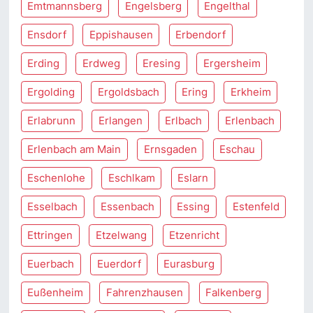
Emtmannsberg
Engelsberg
Engelthal
Ensdorf
Eppishausen
Erbendorf
Erding
Erdweg
Eresing
Ergersheim
Ergolding
Ergoldsbach
Ering
Erkheim
Erlabrunn
Erlangen
Erlbach
Erlenbach
Erlenbach am Main
Ernsgaden
Eschau
Eschenlohe
Eschlkam
Eslarn
Esselbach
Essenbach
Essing
Estenfeld
Ettringen
Etzelwang
Etzenricht
Euerbach
Euerdorf
Eurasburg
Eußenheim
Fahrenzhausen
Falkenberg