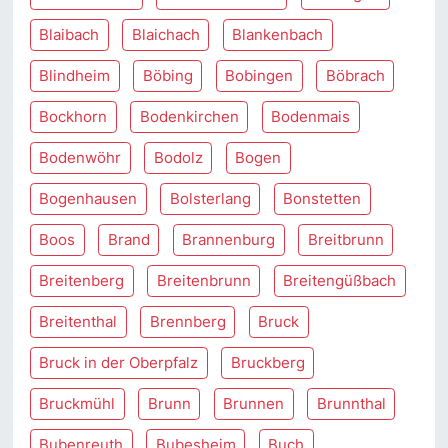
Blaibach
Blaichach
Blankenbach
Blindheim
Böbing
Bobingen
Böbrach
Bockhorn
Bodenkirchen
Bodenmais
Bodenwöhr
Bodolz
Bogen
Bogenhausen
Bolsterlang
Bonstetten
Boos
Brand
Brannenburg
Breitbrunn
Breitenberg
Breitenbrunn
Breitengüßbach
Breitenthal
Brennberg
Bruck
Bruck in der Oberpfalz
Bruckberg
Bruckmühl
Brunn
Brunnen
Brunnthal
Bubenreuth
Bubesheim
Buch