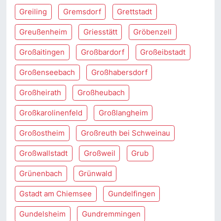
Greiling
Gremsdorf
Grettstadt
Greußenheim
Griesstätt
Gröbenzell
Großaitingen
Großbardorf
Großeibstadt
Großenseebach
Großhabersdorf
Großheirath
Großheubach
Großkarolinenfeld
Großlangheim
Großostheim
Großreuth bei Schweinau
Großwallstadt
Großweil
Grub
Grünenbach
Grünwald
Gstadt am Chiemsee
Gundelfingen
Gundelsheim
Gundremmingen