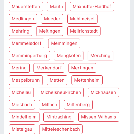
Mauerstetten
Mauth
Maxhütte-Haidhof
Medlingen
Meeder
Mehlmeisel
Mehring
Meitingen
Mellrichstadt
Memmelsdorf
Memmingen
Memmingerberg
Mengkofen
Merching
Mering
Merkendorf
Mertingen
Mespelbrunn
Metten
Mettenheim
Michelau
Michelsneukirchen
Mickhausen
Miesbach
Miltach
Miltenberg
Mindelheim
Mintraching
Missen-Wilhams
Mistelgau
Mitteleschenbach