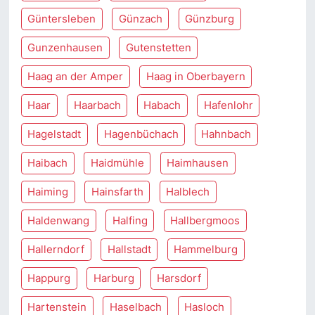
Güntersleben
Günzach
Günzburg
Gunzenhausen
Gutenstetten
Haag an der Amper
Haag in Oberbayern
Haar
Haarbach
Habach
Hafenlohr
Hagelstadt
Hagenbüchach
Hahnbach
Haibach
Haidmühle
Haimhausen
Haiming
Hainsfarth
Halblech
Haldenwang
Halfing
Hallbergmoos
Hallerndorf
Hallstadt
Hammelburg
Happurg
Harburg
Harsdorf
Hartenstein
Haselbach
Hasloch