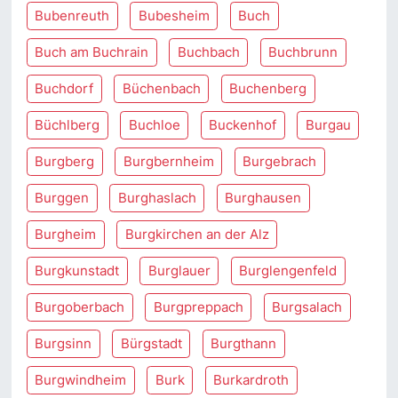
Bubenreuth
Bubesheim
Buch
Buch am Buchrain
Buchbach
Buchbrunn
Buchdorf
Büchenbach
Buchenberg
Büchlberg
Buchloe
Buckenhof
Burgau
Burgberg
Burgbernheim
Burgebrach
Burggen
Burghaslach
Burghausen
Burgheim
Burgkirchen an der Alz
Burgkunstadt
Burglauer
Burglengenfeld
Burgoberbach
Burgpreppach
Burgsalach
Burgsinn
Bürgstadt
Burgthann
Burgwindheim
Burk
Burkardroth