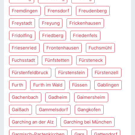
Fremdingen
Frensdorf
Freudenberg
Freystadt
Freyung
Frickenhausen
Fridolfing
Friedberg
Friedenfels
Friesenried
Frontenhausen
Fuchsmühl
Fuchsstadt
Fünfstetten
Fürsteneck
Fürstenfeldbruck
Fürstenstein
Fürstenzell
Furth
Furth im Wald
Füssen
Gablingen
Gachenbach
Gadheim
Gaimersheim
Gaißach
Gammelsdorf
Gangkofen
Garching an der Alz
Garching bei München
Garmisch-Partenkirchen
Gars
Gattendorf