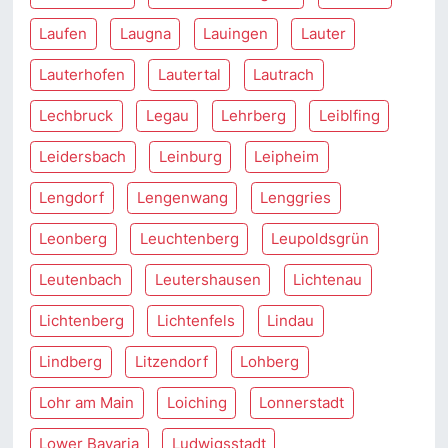
Laufen
Laugna
Lauingen
Lauter
Lauterhofen
Lautertal
Lautrach
Lechbruck
Legau
Lehrberg
Leiblfing
Leidersbach
Leinburg
Leipheim
Lengdorf
Lengenwang
Lenggries
Leonberg
Leuchtenberg
Leupoldsgrün
Leutenbach
Leutershausen
Lichtenau
Lichtenberg
Lichtenfels
Lindau
Lindberg
Litzendorf
Lohberg
Lohr am Main
Loiching
Lonnerstadt
Lower Bavaria
Ludwigsstadt