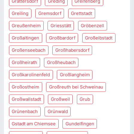
Grattersdorf
Greding
Greifenberg
Greiling
Gremsdorf
Grettstadt
Greußenheim
Griesstätt
Gröbenzell
Großaitingen
Großbardorf
Großeibstadt
Großenseebach
Großhabersdorf
Großheirath
Großheubach
Großkarolinenfeld
Großlangheim
Großostheim
Großreuth bei Schweinau
Großwallstadt
Großweil
Grub
Grünenbach
Grünwald
Gstadt am Chiemsee
Gundelfingen