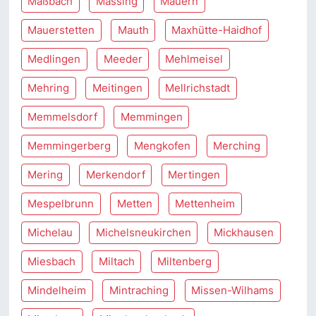
Maßbach
Massing
Mauern
Mauerstetten
Mauth
Maxhütte-Haidhof
Medlingen
Meeder
Mehlmeisel
Mehring
Meitingen
Mellrichstadt
Memmelsdorf
Memmingen
Memmingerberg
Mengkofen
Merching
Mering
Merkendorf
Mertingen
Mespelbrunn
Metten
Mettenheim
Michelau
Michelsneukirchen
Mickhausen
Miesbach
Miltach
Miltenberg
Mindelheim
Mintraching
Missen-Wilhams