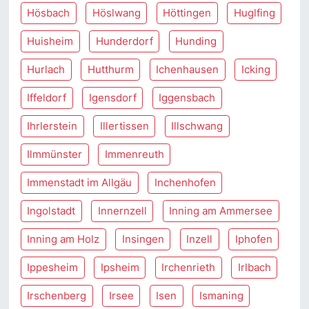
Hösbach
Höslwang
Höttingen
Huglfing
Huisheim
Hunderdorf
Hunding
Hurlach
Hutthurm
Ichenhausen
Icking
Iffeldorf
Igensdorf
Iggensbach
Ihrlerstein
Illertissen
Illschwang
Ilmmünster
Immenreuth
Immenstadt im Allgäu
Inchenhofen
Ingolstadt
Innernzell
Inning am Ammersee
Inning am Holz
Insingen
Inzell
Iphofen
Ippesheim
Ipsheim
Irchenrieth
Irlbach
Irschenberg
Irsee
Isen
Ismaning