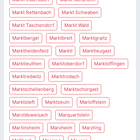
Markt Rettenbach
Markt Schwaben
Markt Taschendorf
Markt Wald
Marktbergel
Marktbreit
Marktgraitz
Marktheidenfeld
Marktl
Marktleugast
Marktleuthen
Marktoberdorf
Marktoffingen
Marktredwitz
Marktrodach
Marktschellenberg
Marktschorgast
Marktsteft
Marktzeuln
Marloffstein
Maroldsweisach
Marquartstein
Martinsheim
Marxheim
Marzling