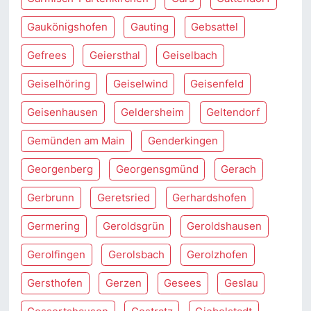
Gaukönigshofen
Gauting
Gebsattel
Gefrees
Geiersthal
Geiselbach
Geiselhöring
Geiselwind
Geisenfeld
Geisenhausen
Geldersheim
Geltendorf
Gemünden am Main
Genderkingen
Georgenberg
Georgensgmünd
Gerach
Gerbrunn
Geretsried
Gerhardshofen
Germering
Geroldsgrün
Geroldshausen
Gerolfingen
Gerolsbach
Gerolzhofen
Gersthofen
Gerzen
Gesees
Geslau