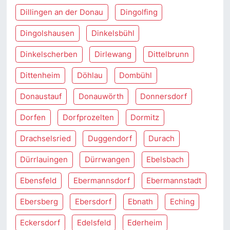
Dillingen an der Donau
Dingolfing
Dingolshausen
Dinkelsbühl
Dinkelscherben
Dirlewang
Dittelbrunn
Dittenheim
Döhlau
Dombühl
Donaustauf
Donauwörth
Donnersdorf
Dorfen
Dorfprozelten
Dormitz
Drachselsried
Duggendorf
Durach
Dürrlauingen
Dürrwangen
Ebelsbach
Ebensfeld
Ebermannsdorf
Ebermannstadt
Ebersberg
Ebersdorf
Ebnath
Eching
Eckersdorf
Edelsfeld
Ederheim