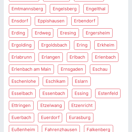
Emtmannsberg
Engelsberg
Engelthal
Ensdorf
Eppishausen
Erbendorf
Erding
Erdweg
Eresing
Ergersheim
Ergolding
Ergoldsbach
Ering
Erkheim
Erlabrunn
Erlangen
Erlbach
Erlenbach
Erlenbach am Main
Ernsgaden
Eschau
Eschenlohe
Eschlkam
Eslarn
Esselbach
Essenbach
Essing
Estenfeld
Ettringen
Etzelwang
Etzenricht
Euerbach
Euerdorf
Eurasburg
Eußenheim
Fahrenzhausen
Falkenberg