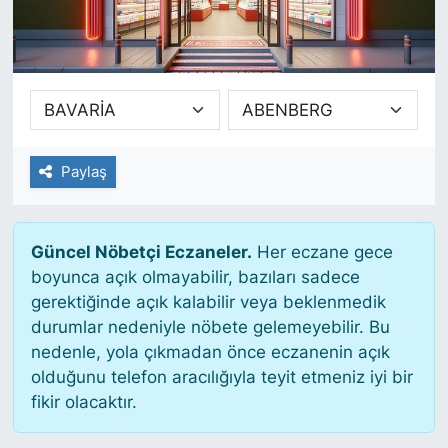
SİYASET
SAĞLIK
Paylaş
Güncel Nöbetçi Eczaneler.
Her eczane gece
boyunca açık olmayabilir, bazıları sadece
gerektiğinde açık kalabilir veya beklenmedik
durumlar nedeniyle nöbete gelemeyebilir. Bu
nedenle, yola çıkmadan önce eczanenin açık
olduğunu telefon aracılığıyla teyit etmeniz iyi bir
fikir olacaktır.