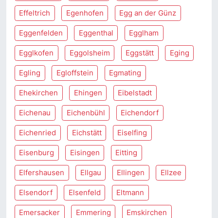
Effeltrich
Egenhofen
Egg an der Günz
Eggenfelden
Eggenthal
Egglham
Egglkofen
Eggolsheim
Eggstätt
Eging
Egling
Egloffstein
Egmating
Ehekirchen
Ehingen
Eibelstadt
Eichenau
Eichenbühl
Eichendorf
Eichenried
Eichstätt
Eiselfing
Eisenburg
Eisingen
Eitting
Elfershausen
Ellgau
Ellingen
Ellzee
Elsendorf
Elsenfeld
Eltmann
Emersacker
Emmering
Emskirchen