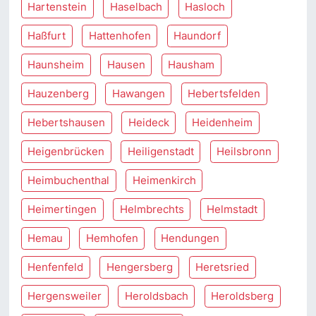
Hartenstein
Haselbach
Hasloch
Haßfurt
Hattenhofen
Haundorf
Haunsheim
Hausen
Hausham
Hauzenberg
Hawangen
Hebertsfelden
Hebertshausen
Heideck
Heidenheim
Heigenbrücken
Heiligenstadt
Heilsbronn
Heimbuchenthal
Heimenkirch
Heimertingen
Helmbrechts
Helmstadt
Hemau
Hemhofen
Hendungen
Henfenfeld
Hengersberg
Heretsried
Hergensweiler
Heroldsbach
Heroldsberg