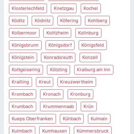
Klosterlechfeld
Knetzgau
Kochel
Köditz
Ködnitz
Köfering
Kohlberg
Kolbermoor
Kolitzheim
Kollnburg
Königsbrunn
Königsdorf
Königsfeld
Königstein
Konradsreuth
Konzell
Kottgeisering
Kötzting
Kraiburg am Inn
Krailling
Kreut
Kreuzwertheim
Krombach
Kronach
Kronburg
Krumbach
Krummennaab
Krün
Kueps Oberfranken
Kühbach
Kulmain
Kulmbach
Kumhausen
Kümmersbruck