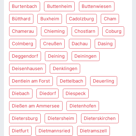
Burtenbach
Buttenheim
Buttenwiesen
Bütthard
Buxheim
Cadolzburg
Cham
Chamerau
Chieming
Chostlarn
Coburg
Colmberg
Creußen
Dachau
Dasing
Deggendorf
Deining
Deiningen
Deisenhausen
Denklingen
Dentlein am Forst
Dettelbach
Deuerling
Diebach
Diedorf
Diespeck
Dießen am Ammersee
Dietenhofen
Dietersburg
Dietersheim
Dieterskirchen
Dietfurt
Dietmannsried
Dietramszell