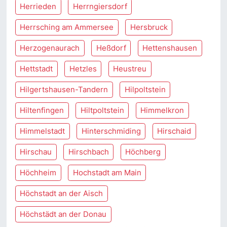
Herrieden
Herrngiersdorf
Herrsching am Ammersee
Hersbruck
Herzogenaurach
Heßdorf
Hettenshausen
Hettstadt
Hetzles
Heustreu
Hilgertshausen-Tandern
Hilpoltstein
Hiltenfingen
Hiltpoltstein
Himmelkron
Himmelstadt
Hinterschmiding
Hirschaid
Hirschau
Hirschbach
Höchberg
Höchheim
Hochstadt am Main
Höchstadt an der Aisch
Höchstädt an der Donau