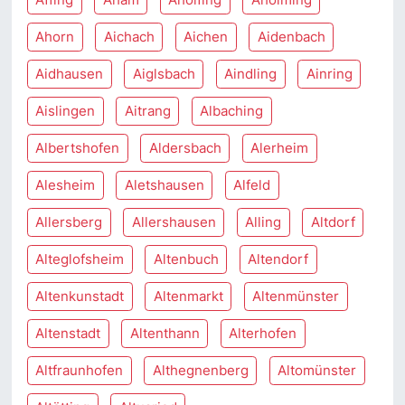
Ahorn
Aichach
Aichen
Aidenbach
Aidhausen
Aiglsbach
Aindling
Ainring
Aislingen
Aitrang
Albaching
Albertshofen
Aldersbach
Alerheim
Alesheim
Aletshausen
Alfeld
Allersberg
Allershausen
Alling
Altdorf
Alteglofsheim
Altenbuch
Altendorf
Altenkunstadt
Altenmarkt
Altenmünster
Altenstadt
Altenthann
Alterhofen
Altfraunhofen
Althegnenberg
Altomünster