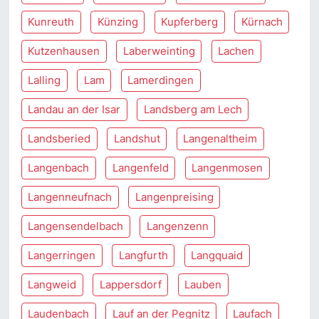
Kunreuth
Künzing
Kupferberg
Kürnach
Kutzenhausen
Laberweinting
Lachen
Lalling
Lam
Lamerdingen
Landau an der Isar
Landsberg am Lech
Landsberied
Landshut
Langenaltheim
Langenbach
Langenfeld
Langenmosen
Langenneufnach
Langenpreising
Langensendelbach
Langenzenn
Langerringen
Langfurth
Langquaid
Langweid
Lappersdorf
Lauben
Laudenbach
Lauf an der Pegnitz
Laufach