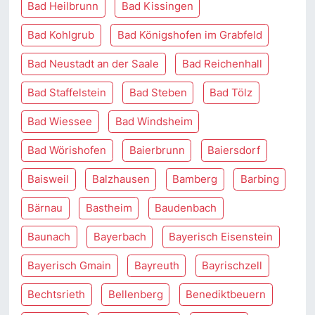
Bad Heilbrunn
Bad Kissingen
Bad Kohlgrub
Bad Königshofen im Grabfeld
Bad Neustadt an der Saale
Bad Reichenhall
Bad Staffelstein
Bad Steben
Bad Tölz
Bad Wiessee
Bad Windsheim
Bad Wörishofen
Baierbrunn
Baiersdorf
Baisweil
Balzhausen
Bamberg
Barbing
Bärnau
Bastheim
Baudenbach
Baunach
Bayerbach
Bayerisch Eisenstein
Bayerisch Gmain
Bayreuth
Bayrischzell
Bechtsrieth
Bellenberg
Benediktbeuern