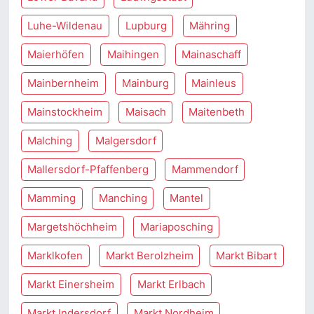
Luhe-Wildenau
Lupburg
Mähring
Maierhöfen
Maihingen
Mainaschaff
Mainbernheim
Mainburg
Mainleus
Mainstockheim
Maisach
Maitenbeth
Malching
Malgersdorf
Mallersdorf-Pfaffenberg
Mammendorf
Mamming
Manching
Mantel
Margetshöchheim
Mariaposching
Marklkofen
Markt Berolzheim
Markt Bibart
Markt Einersheim
Markt Erlbach
Markt Indersdorf
Markt Nordheim