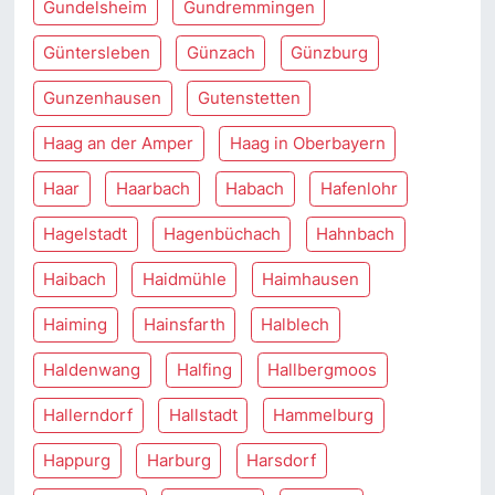
Gundelsheim
Gundremmingen
Güntersleben
Günzach
Günzburg
Gunzenhausen
Gutenstetten
Haag an der Amper
Haag in Oberbayern
Haar
Haarbach
Habach
Hafenlohr
Hagelstadt
Hagenbüchach
Hahnbach
Haibach
Haidmühle
Haimhausen
Haiming
Hainsfarth
Halblech
Haldenwang
Halfing
Hallbergmoos
Hallerndorf
Hallstadt
Hammelburg
Happurg
Harburg
Harsdorf