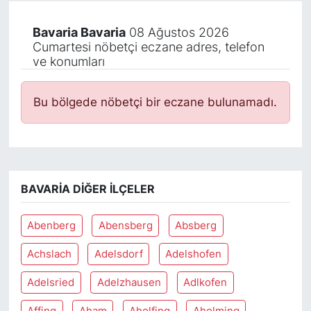
Bavaria Bavaria
08 Ağustos 2026
Cumartesi nöbetçi eczane adres, telefon
ve konumları
Bu bölgede nöbetçi bir eczane bulunamadı.
BAVARIA DIĞER İLÇELER
Abenberg
Abensberg
Absberg
Achslach
Adelsdorf
Adelshofen
Adelsried
Adelzhausen
Adlkofen
Affing
Aham
Aholfing
Aholming