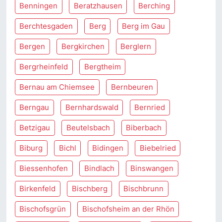
Benningen
Beratzhausen
Berching
Berchtesgaden
Berg
Berg im Gau
Bergen
Bergkirchen
Berglern
Bergrheinfeld
Bergtheim
Bernau am Chiemsee
Bernbeuren
Berngau
Bernhardswald
Bernried
Betzigau
Beutelsbach
Biberbach
Biburg
Bichl
Bidingen
Biebelried
Biessenhofen
Bindlach
Binswangen
Birkenfeld
Bischberg
Bischbrunn
Bischofsgrün
Bischofsheim an der Rhön