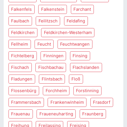
Falkenfels
Falkenstein
Farchant
Faulbach
Feilitzsch
Feldafing
Feldkirchen
Feldkirchen-Westerham
Fellheim
Feucht
Feuchtwangen
Fichtelberg
Finningen
Finsing
Fischach
Fischbachau
Flachslanden
Fladungen
Flintsbach
Floß
Flossenbürg
Forchheim
Forstinning
Frammersbach
Frankenwinheim
Frasdorf
Frauenau
Fraueneuharting
Fraunberg
Freihung
Freilassing
Freising