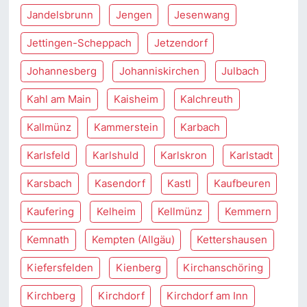
Jandelsbrunn
Jengen
Jesenwang
Jettingen-Scheppach
Jetzendorf
Johannesberg
Johanniskirchen
Julbach
Kahl am Main
Kaisheim
Kalchreuth
Kallmünz
Kammerstein
Karbach
Karlsfeld
Karlshuld
Karlskron
Karlstadt
Karsbach
Kasendorf
Kastl
Kaufbeuren
Kaufering
Kelheim
Kellmünz
Kemmern
Kemnath
Kempten (Allgäu)
Kettershausen
Kiefersfelden
Kienberg
Kirchanschöring
Kirchberg
Kirchdorf
Kirchdorf am Inn