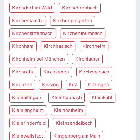
Kirchdorf im Wald
Kirchehrenbach
Kirchenlamitz
Kirchenpingarten
Kirchensittenbach
Kirchenthumbach
Kirchham
Kirchhaslach
Kirchheim
Kirchheim bei München
Kirchlauter
Kirchroth
Kirchseeon
Kirchweidach
Kirchzell
Kissing
Kist
Kitzingen
Kleinaitingen
Kleinheubach
Kleinkahl
Kleinlangheim
Kleinostheim
Kleinrinderfeld
Kleinsendelbach
Kleinwallstadt
Klingenberg am Main