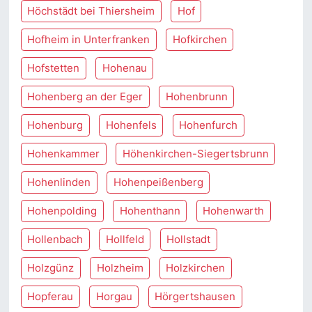
Höchstädt bei Thiersheim
Hof
Hofheim in Unterfranken
Hofkirchen
Hofstetten
Hohenau
Hohenberg an der Eger
Hohenbrunn
Hohenburg
Hohenfels
Hohenfurch
Hohenkammer
Höhenkirchen-Siegertsbrunn
Hohenlinden
Hohenpeißenberg
Hohenpolding
Hohenthann
Hohenwarth
Hollenbach
Hollfeld
Hollstadt
Holzgünz
Holzheim
Holzkirchen
Hopferau
Horgau
Hörgertshausen