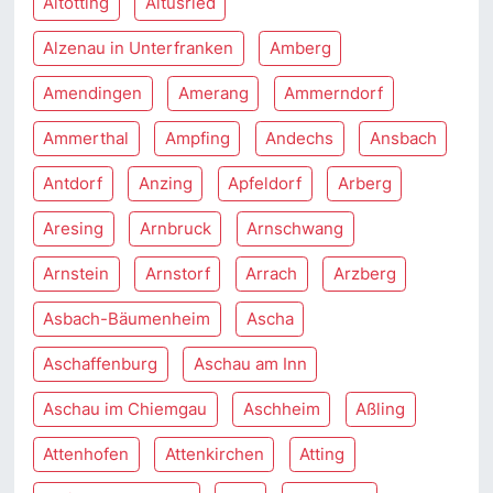
Altötting
Altusried
Alzenau in Unterfranken
Amberg
Amendingen
Amerang
Ammerndorf
Ammerthal
Ampfing
Andechs
Ansbach
Antdorf
Anzing
Apfeldorf
Arberg
Aresing
Arnbruck
Arnschwang
Arnstein
Arnstorf
Arrach
Arzberg
Asbach-Bäumenheim
Ascha
Aschaffenburg
Aschau am Inn
Aschau im Chiemgau
Aschheim
Aßling
Attenhofen
Attenkirchen
Atting