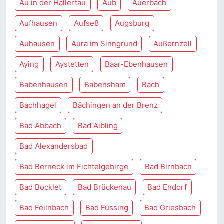
Au in der Hallertau
Aub
Auerbach
Aufhausen
Aufseß
Augsburg
Auhausen
Aura im Sinngrund
Außernzell
Aying
Aystetten
Baar-Ebenhausen
Babenhausen
Babensham
Bach
Bachhagel
Bächingen an der Brenz
Bad Abbach
Bad Aibling
Bad Alexandersbad
Bad Berneck im Fichtelgebirge
Bad Birnbach
Bad Bocklet
Bad Brückenau
Bad Endorf
Bad Feilnbach
Bad Füssing
Bad Griesbach