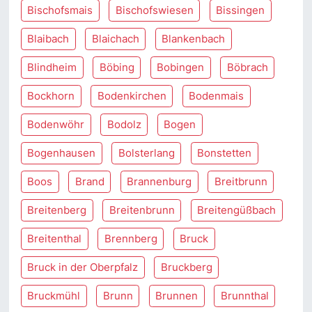
Bischofsmais
Bischofswiesen
Bissingen
Blaibach
Blaichach
Blankenbach
Blindheim
Böbing
Bobingen
Böbrach
Bockhorn
Bodenkirchen
Bodenmais
Bodenwöhr
Bodolz
Bogen
Bogenhausen
Bolsterlang
Bonstetten
Boos
Brand
Brannenburg
Breitbrunn
Breitenberg
Breitenbrunn
Breitengüßbach
Breitenthal
Brennberg
Bruck
Bruck in der Oberpfalz
Bruckberg
Bruckmühl
Brunn
Brunnen
Brunnthal