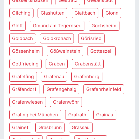
Gessertshausen
Gestratz
Giebelstadt
Gilching
Glashütten
Glattbach
Glonn
Glött
Gmund am Tegernsee
Gochsheim
Goldbach
Goldkronach
Görisried
Gössenheim
Gößweinstein
Gotteszell
Gottfrieding
Graben
Grabenstätt
Gräfelfing
Grafenau
Gräfenberg
Gräfendorf
Grafengehaig
Grafenrheinfeld
Grafenwiesen
Grafenwöhr
Grafing bei München
Grafrath
Grainau
Grainet
Grasbrunn
Grassau