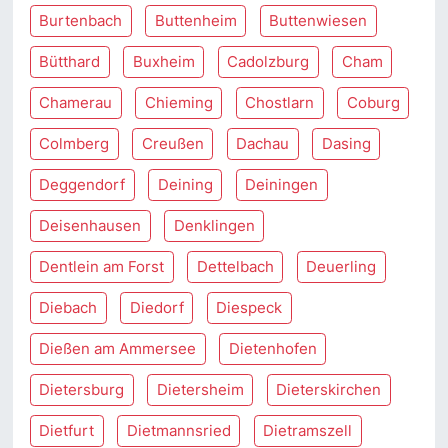
Burtenbach
Buttenheim
Buttenwiesen
Bütthard
Buxheim
Cadolzburg
Cham
Chamerau
Chieming
Chostlarn
Coburg
Colmberg
Creußen
Dachau
Dasing
Deggendorf
Deining
Deiningen
Deisenhausen
Denklingen
Dentlein am Forst
Dettelbach
Deuerling
Diebach
Diedorf
Diespeck
Dießen am Ammersee
Dietenhofen
Dietersburg
Dietersheim
Dieterskirchen
Dietfurt
Dietmannsried
Dietramszell