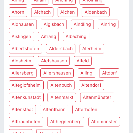
Ahorn
Aichach
Aichen
Aidenbach
Aidhausen
Aiglsbach
Aindling
Ainring
Aislingen
Aitrang
Albaching
Albertshofen
Aldersbach
Alerheim
Alesheim
Aletshausen
Alfeld
Allersberg
Allershausen
Alling
Altdorf
Alteglofsheim
Altenbuch
Altendorf
Altenkunstadt
Altenmarkt
Altenmünster
Altenstadt
Altenthann
Alterhofen
Altfraunhofen
Althegnenberg
Altomünster