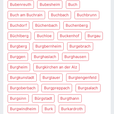
Bubenreuth
Bubesheim
Buch
Buch am Buchrain
Buchbach
Buchbrunn
Buchdorf
Büchenbach
Buchenberg
Büchlberg
Buchloe
Buckenhof
Burgau
Burgberg
Burgbernheim
Burgebrach
Burggen
Burghaslach
Burghausen
Burgheim
Burgkirchen an der Alz
Burgkunstadt
Burglauer
Burglengenfeld
Burgoberbach
Burgpreppach
Burgsalach
Burgsinn
Bürgstadt
Burgthann
Burgwindheim
Burk
Burkardroth