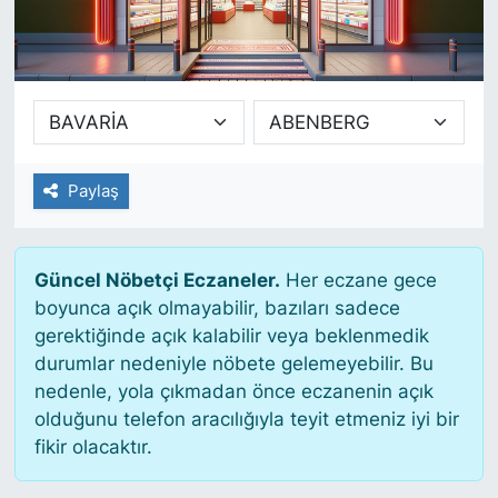
SİYASET
SAĞLIK
Paylaş
Güncel Nöbetçi Eczaneler.
Her eczane gece
boyunca açık olmayabilir, bazıları sadece
gerektiğinde açık kalabilir veya beklenmedik
durumlar nedeniyle nöbete gelemeyebilir. Bu
nedenle, yola çıkmadan önce eczanenin açık
olduğunu telefon aracılığıyla teyit etmeniz iyi bir
fikir olacaktır.