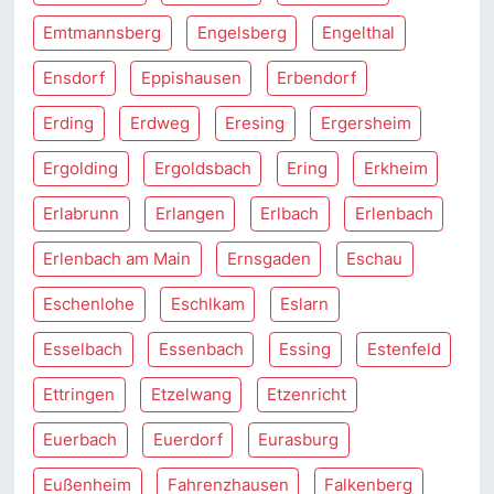
Emtmannsberg
Engelsberg
Engelthal
Ensdorf
Eppishausen
Erbendorf
Erding
Erdweg
Eresing
Ergersheim
Ergolding
Ergoldsbach
Ering
Erkheim
Erlabrunn
Erlangen
Erlbach
Erlenbach
Erlenbach am Main
Ernsgaden
Eschau
Eschenlohe
Eschlkam
Eslarn
Esselbach
Essenbach
Essing
Estenfeld
Ettringen
Etzelwang
Etzenricht
Euerbach
Euerdorf
Eurasburg
Eußenheim
Fahrenzhausen
Falkenberg