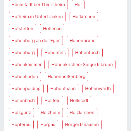
Höchstädt bei Thiersheim
Hof
Hofheim in Unterfranken
Hofkirchen
Hofstetten
Hohenau
Hohenberg an der Eger
Hohenbrunn
Hohenburg
Hohenfels
Hohenfurch
Hohenkammer
Höhenkirchen-Siegertsbrunn
Hohenlinden
Hohenpeißenberg
Hohenpolding
Hohenthann
Hohenwarth
Hollenbach
Hollfeld
Hollstadt
Holzgünz
Holzheim
Holzkirchen
Hopferau
Horgau
Hörgertshausen