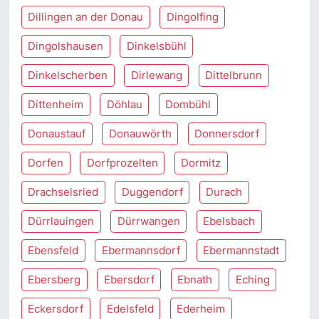
Dillingen an der Donau
Dingolfing
Dingolshausen
Dinkelsbühl
Dinkelscherben
Dirlewang
Dittelbrunn
Dittenheim
Döhlau
Dombühl
Donaustauf
Donauwörth
Donnersdorf
Dorfen
Dorfprozelten
Dormitz
Drachselsried
Duggendorf
Durach
Dürrlauingen
Dürrwangen
Ebelsbach
Ebensfeld
Ebermannsdorf
Ebermannstadt
Ebersberg
Ebersdorf
Ebnath
Eching
Eckersdorf
Edelsfeld
Ederheim