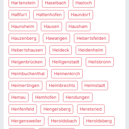
Hartenstein
Haselbach
Hasloch
Haßfurt
Hattenhofen
Haundorf
Haunsheim
Hausen
Hausham
Hauzenberg
Hawangen
Hebertsfelden
Hebertshausen
Heideck
Heidenheim
Heigenbrücken
Heiligenstadt
Heilsbronn
Heimbuchenthal
Heimenkirch
Heimertingen
Helmbrechts
Helmstadt
Hemau
Hemhofen
Hendungen
Henfenfeld
Hengersberg
Heretsried
Hergensweiler
Heroldsbach
Heroldsberg