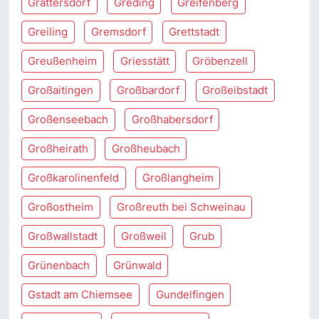
Grattersdorf
Greding
Greifenberg
Greiling
Gremsdorf
Grettstadt
Greußenheim
Griesstätt
Gröbenzell
Großaitingen
Großbardorf
Großeibstadt
Großenseebach
Großhabersdorf
Großheirath
Großheubach
Großkarolinenfeld
Großlangheim
Großostheim
Großreuth bei Schweinau
Großwallstadt
Großweil
Grub
Grünenbach
Grünwald
Gstadt am Chiemsee
Gundelfingen