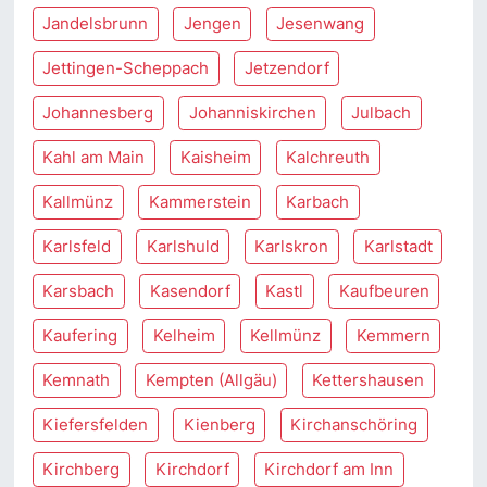
Jandelsbrunn
Jengen
Jesenwang
Jettingen-Scheppach
Jetzendorf
Johannesberg
Johanniskirchen
Julbach
Kahl am Main
Kaisheim
Kalchreuth
Kallmünz
Kammerstein
Karbach
Karlsfeld
Karlshuld
Karlskron
Karlstadt
Karsbach
Kasendorf
Kastl
Kaufbeuren
Kaufering
Kelheim
Kellmünz
Kemmern
Kemnath
Kempten (Allgäu)
Kettershausen
Kiefersfelden
Kienberg
Kirchanschöring
Kirchberg
Kirchdorf
Kirchdorf am Inn