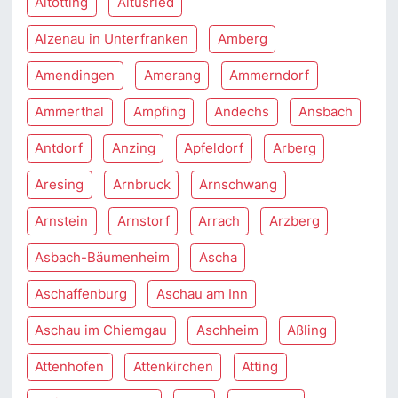
Altötting
Altusried
Alzenau in Unterfranken
Amberg
Amendingen
Amerang
Ammerndorf
Ammerthal
Ampfing
Andechs
Ansbach
Antdorf
Anzing
Apfeldorf
Arberg
Aresing
Arnbruck
Arnschwang
Arnstein
Arnstorf
Arrach
Arzberg
Asbach-Bäumenheim
Ascha
Aschaffenburg
Aschau am Inn
Aschau im Chiemgau
Aschheim
Aßling
Attenhofen
Attenkirchen
Atting