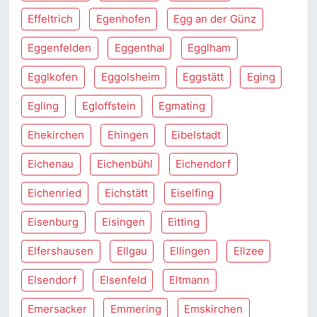
Effeltrich
Egenhofen
Egg an der Günz
Eggenfelden
Eggenthal
Egglham
Egglkofen
Eggolsheim
Eggstätt
Eging
Egling
Egloffstein
Egmating
Ehekirchen
Ehingen
Eibelstadt
Eichenau
Eichenbühl
Eichendorf
Eichenried
Eichstätt
Eiselfing
Eisenburg
Eisingen
Eitting
Elfershausen
Ellgau
Ellingen
Ellzee
Elsendorf
Elsenfeld
Eltmann
Emersacker
Emmering
Emskirchen