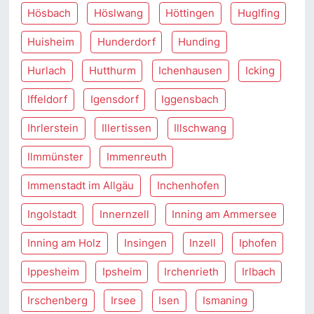
Hösbach
Höslwang
Höttingen
Huglfing
Huisheim
Hunderdorf
Hunding
Hurlach
Hutthurm
Ichenhausen
Icking
Iffeldorf
Igensdorf
Iggensbach
Ihrlerstein
Illertissen
Illschwang
Ilmmünster
Immenreuth
Immenstadt im Allgäu
Inchenhofen
Ingolstadt
Innernzell
Inning am Ammersee
Inning am Holz
Insingen
Inzell
Iphofen
Ippesheim
Ipsheim
Irchenrieth
Irlbach
Irschenberg
Irsee
Isen
Ismaning