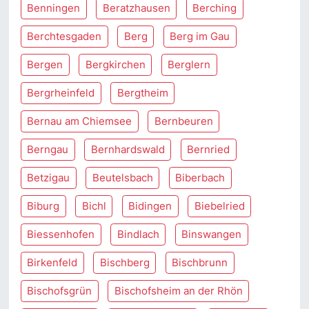
Benningen
Beratzhausen
Berching
Berchtesgaden
Berg
Berg im Gau
Bergen
Bergkirchen
Berglern
Bergrheinfeld
Bergtheim
Bernau am Chiemsee
Bernbeuren
Berngau
Bernhardswald
Bernried
Betzigau
Beutelsbach
Biberbach
Biburg
Bichl
Bidingen
Biebelried
Biessenhofen
Bindlach
Binswangen
Birkenfeld
Bischberg
Bischbrunn
Bischofsgrün
Bischofsheim an der Rhön