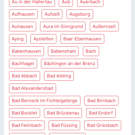
Au in der Hallertau
Aub
Auerbach
Aufhausen
Aufseß
Augsburg
Auhausen
Aura im Sinngrund
Außernzell
Aying
Aystetten
Baar-Ebenhausen
Babenhausen
Babensham
Bach
Bachhagel
Bächingen an der Brenz
Bad Abbach
Bad Aibling
Bad Alexandersbad
Bad Berneck im Fichtelgebirge
Bad Birnbach
Bad Bocklet
Bad Brückenau
Bad Endorf
Bad Feilnbach
Bad Füssing
Bad Griesbach