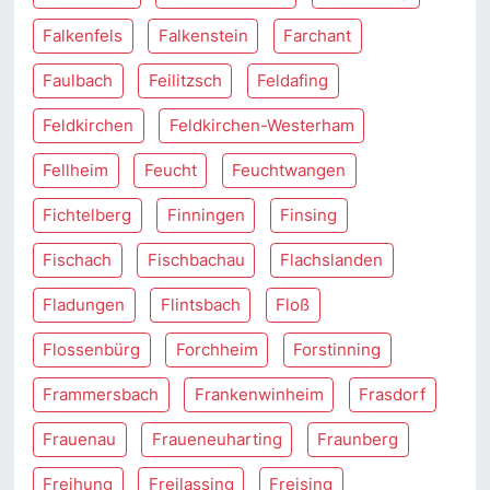
Falkenfels
Falkenstein
Farchant
Faulbach
Feilitzsch
Feldafing
Feldkirchen
Feldkirchen-Westerham
Fellheim
Feucht
Feuchtwangen
Fichtelberg
Finningen
Finsing
Fischach
Fischbachau
Flachslanden
Fladungen
Flintsbach
Floß
Flossenbürg
Forchheim
Forstinning
Frammersbach
Frankenwinheim
Frasdorf
Frauenau
Fraueneuharting
Fraunberg
Freihung
Freilassing
Freising