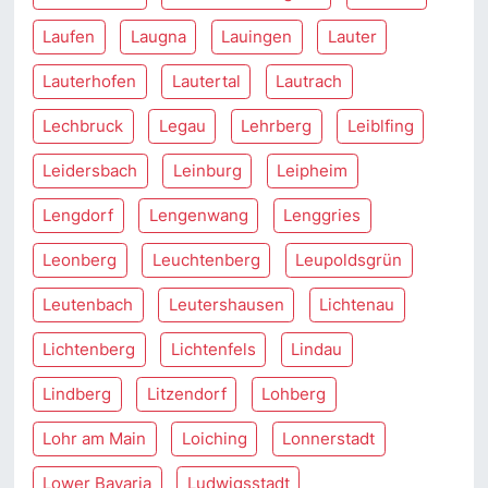
Laufen
Laugna
Lauingen
Lauter
Lauterhofen
Lautertal
Lautrach
Lechbruck
Legau
Lehrberg
Leiblfing
Leidersbach
Leinburg
Leipheim
Lengdorf
Lengenwang
Lenggries
Leonberg
Leuchtenberg
Leupoldsgrün
Leutenbach
Leutershausen
Lichtenau
Lichtenberg
Lichtenfels
Lindau
Lindberg
Litzendorf
Lohberg
Lohr am Main
Loiching
Lonnerstadt
Lower Bavaria
Ludwigsstadt