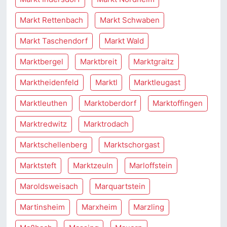
Markt Rettenbach
Markt Schwaben
Markt Taschendorf
Markt Wald
Marktbergel
Marktbreit
Marktgraitz
Marktheidenfeld
Marktl
Marktleugast
Marktleuthen
Marktoberdorf
Marktoffingen
Marktredwitz
Marktrodach
Marktschellenberg
Marktschorgast
Marktsteft
Marktzeuln
Marloffstein
Maroldsweisach
Marquartstein
Martinsheim
Marxheim
Marzling