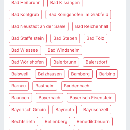
Bad Heilbrunn
Bad Kissingen
Bad Kohlgrub
Bad Königshofen im Grabfeld
Bad Neustadt an der Saale
Bad Reichenhall
Bad Staffelstein
Bad Steben
Bad Tölz
Bad Wiessee
Bad Windsheim
Bad Wörishofen
Baierbrunn
Baiersdorf
Baisweil
Balzhausen
Bamberg
Barbing
Bärnau
Bastheim
Baudenbach
Baunach
Bayerbach
Bayerisch Eisenstein
Bayerisch Gmain
Bayreuth
Bayrischzell
Bechtsrieth
Bellenberg
Benediktbeuern