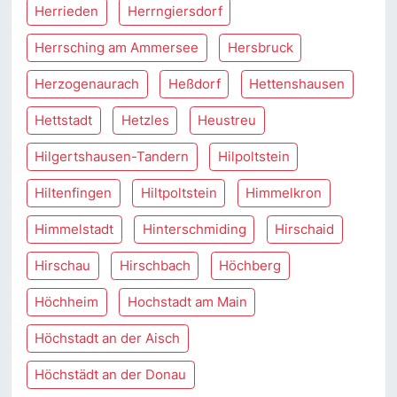
Herrieden
Herrngiersdorf
Herrsching am Ammersee
Hersbruck
Herzogenaurach
Heßdorf
Hettenshausen
Hettstadt
Hetzles
Heustreu
Hilgertshausen-Tandern
Hilpoltstein
Hiltenfingen
Hiltpoltstein
Himmelkron
Himmelstadt
Hinterschmiding
Hirschaid
Hirschau
Hirschbach
Höchberg
Höchheim
Hochstadt am Main
Höchstadt an der Aisch
Höchstädt an der Donau