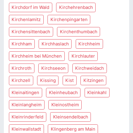
Kirchdorf im Wald
Kirchehrenbach
Kirchenlamitz
Kirchenpingarten
Kirchensittenbach
Kirchenthumbach
Kirchham
Kirchhaslach
Kirchheim
Kirchheim bei München
Kirchlauter
Kirchroth
Kirchseeon
Kirchweidach
Kirchzell
Kissing
Kist
Kitzingen
Kleinaitingen
Kleinheubach
Kleinkahl
Kleinlangheim
Kleinostheim
Kleinrinderfeld
Kleinsendelbach
Kleinwallstadt
Klingenberg am Main