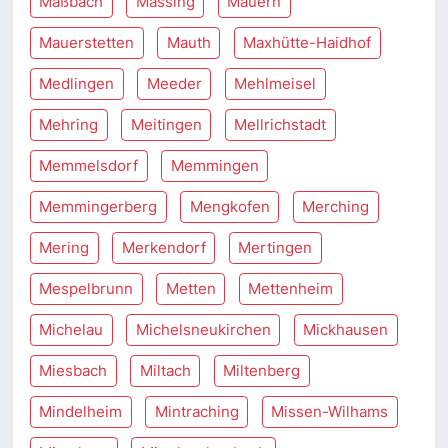
Maßbach
Massing
Mauern
Mauerstetten
Mauth
Maxhütte-Haidhof
Medlingen
Meeder
Mehlmeisel
Mehring
Meitingen
Mellrichstadt
Memmelsdorf
Memmingen
Memmingerberg
Mengkofen
Merching
Mering
Merkendorf
Mertingen
Mespelbrunn
Metten
Mettenheim
Michelau
Michelsneukirchen
Mickhausen
Miesbach
Miltach
Miltenberg
Mindelheim
Mintraching
Missen-Wilhams