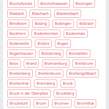
Bischofsmais
Bischofswiesen
Bissingen
Blaibach
Blaichach
Blankenbach
Blindheim
Böbing
Bobingen
Böbrach
Bockhorn
Bodenkirchen
Bodenmais
Bodenwöhr
Bodolz
Bogen
Bogenhausen
Bolsterlang
Bonstetten
Boos
Brand
Brannenburg
Breitbrunn
Breitenberg
Breitenbrunn
Breitengüßbach
Breitenthal
Brennberg
Bruck
Bruck in der Oberpfalz
Bruckberg
Bruckmühl
Brunn
Brunnen
Brunnthal