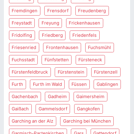
Fremdingen
Frensdorf
Freudenberg
Freystadt
Freyung
Frickenhausen
Fridolfing
Friedberg
Friedenfels
Friesenried
Frontenhausen
Fuchsmühl
Fuchsstadt
Fünfstetten
Fürsteneck
Fürstenfeldbruck
Fürstenstein
Fürstenzell
Furth
Furth im Wald
Füssen
Gablingen
Gachenbach
Gadheim
Gaimersheim
Gaißach
Gammelsdorf
Gangkofen
Garching an der Alz
Garching bei München
Garmisch-Partenkirchen
Gars
Gattendorf