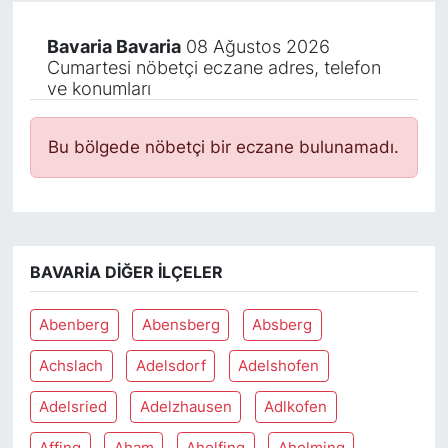
Bavaria Bavaria
08 Ağustos 2026
Cumartesi nöbetçi eczane adres, telefon
ve konumları
Bu bölgede nöbetçi bir eczane bulunamadı.
BAVARIA DIĞER İLÇELER
Abenberg
Abensberg
Absberg
Achslach
Adelsdorf
Adelshofen
Adelsried
Adelzhausen
Adlkofen
Affing
Aham
Aholfing
Aholming