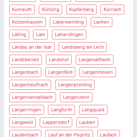
Kunreuth
Künzing
Kupferberg
Kürnach
Kutzenhausen
Laberweinting
Lachen
Lalling
Lam
Lamerdingen
Landau an der Isar
Landsberg am Lech
Landsberied
Landshut
Langenaltheim
Langenbach
Langenfeld
Langenmosen
Langenneufnach
Langenpreising
Langensendelbach
Langenzenn
Langerringen
Langfurth
Langquaid
Langweid
Lappersdorf
Lauben
Laudenbach
Lauf an der Pegnitz
Laufach