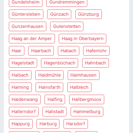
Gundelsheim
Gundremmingen
Güntersleben
Günzach
Günzburg
Gunzenhausen
Gutenstetten
Haag an der Amper
Haag in Oberbayern
Haar
Haarbach
Habach
Hafenlohr
Hagelstadt
Hagenbüchach
Hahnbach
Haibach
Haidmühle
Haimhausen
Haiming
Hainsfarth
Halblech
Haldenwang
Halfing
Hallbergmoos
Hallerndorf
Hallstadt
Hammelburg
Happurg
Harburg
Harsdorf