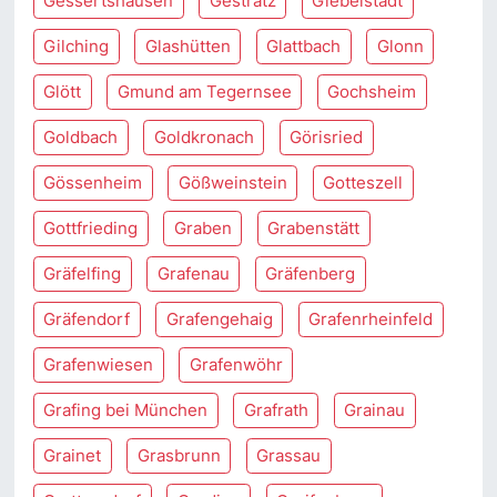
Gessertshausen
Gestratz
Giebelstadt
Gilching
Glashütten
Glattbach
Glonn
Glött
Gmund am Tegernsee
Gochsheim
Goldbach
Goldkronach
Görisried
Gössenheim
Gößweinstein
Gotteszell
Gottfrieding
Graben
Grabenstätt
Gräfelfing
Grafenau
Gräfenberg
Gräfendorf
Grafengehaig
Grafenrheinfeld
Grafenwiesen
Grafenwöhr
Grafing bei München
Grafrath
Grainau
Grainet
Grasbrunn
Grassau