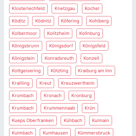
Klosterlechfeld
Knetzgau
Kochel
Köditz
Ködnitz
Köfering
Kohlberg
Kolbermoor
Kolitzheim
Kollnburg
Königsbrunn
Königsdorf
Königsfeld
Königstein
Konradsreuth
Konzell
Kottgeisering
Kötzting
Kraiburg am Inn
Krailling
Kreut
Kreuzwertheim
Krombach
Kronach
Kronburg
Krumbach
Krummennaab
Krün
Kueps Oberfranken
Kühbach
Kulmain
Kulmbach
Kumhausen
Kümmersbruck