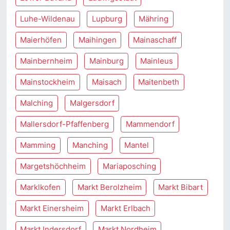
Luhe-Wildenau
Lupburg
Mähring
Maierhöfen
Maihingen
Mainaschaff
Mainbernheim
Mainburg
Mainleus
Mainstockheim
Maisach
Maitenbeth
Malching
Malgersdorf
Mallersdorf-Pfaffenberg
Mammendorf
Mamming
Manching
Mantel
Margetshöchheim
Mariaposching
Marklkofen
Markt Berolzheim
Markt Bibart
Markt Einersheim
Markt Erlbach
Markt Indersdorf
Markt Nordheim