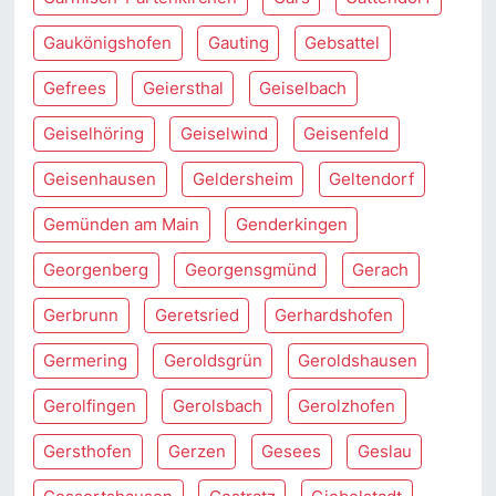
Gaukönigshofen
Gauting
Gebsattel
Gefrees
Geiersthal
Geiselbach
Geiselhöring
Geiselwind
Geisenfeld
Geisenhausen
Geldersheim
Geltendorf
Gemünden am Main
Genderkingen
Georgenberg
Georgensgmünd
Gerach
Gerbrunn
Geretsried
Gerhardshofen
Germering
Geroldsgrün
Geroldshausen
Gerolfingen
Gerolsbach
Gerolzhofen
Gersthofen
Gerzen
Gesees
Geslau