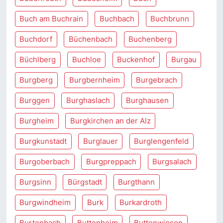
Buch am Buchrain
Buchbach
Buchbrunn
Buchdorf
Büchenbach
Buchenberg
Büchlberg
Buchloe
Buckenhof
Burgau
Burgberg
Burgbernheim
Burgebrach
Burggen
Burghaslach
Burghausen
Burgheim
Burgkirchen an der Alz
Burgkunstadt
Burglauer
Burglengenfeld
Burgoberbach
Burgpreppach
Burgsalach
Burgsinn
Bürgstadt
Burgthann
Burgwindheim
Burk
Burkardroth
Burtenbach
Buttenheim
Buttenwiesen