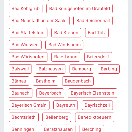
Bad Kohlgrub
Bad Königshofen im Grabfeld
Bad Neustadt an der Saale
Bad Reichenhall
Bad Staffelstein
Bad Steben
Bad Tölz
Bad Wiessee
Bad Windsheim
Bad Wörishofen
Baierbrunn
Baiersdorf
Baisweil
Balzhausen
Bamberg
Barbing
Bärnau
Bastheim
Baudenbach
Baunach
Bayerbach
Bayerisch Eisenstein
Bayerisch Gmain
Bayreuth
Bayrischzell
Bechtsrieth
Bellenberg
Benediktbeuern
Benningen
Beratzhausen
Berching