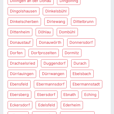
Dillingen an der Donau
Dingolfing
Dingolshausen
Dinkelsbühl
Dinkelscherben
Dirlewang
Dittelbrunn
Dittenheim
Döhlau
Dombühl
Donaustauf
Donauwörth
Donnersdorf
Dorfen
Dorfprozelten
Dormitz
Drachselsried
Duggendorf
Durach
Dürrlauingen
Dürrwangen
Ebelsbach
Ebensfeld
Ebermannsdorf
Ebermannstadt
Ebersberg
Ebersdorf
Ebnath
Eching
Eckersdorf
Edelsfeld
Ederheim