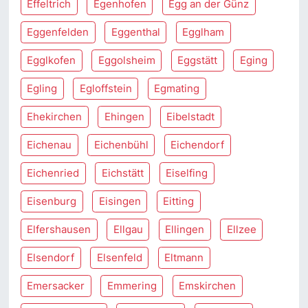
Effeltrich
Egenhofen
Egg an der Günz
Eggenfelden
Eggenthal
Egglham
Egglkofen
Eggolsheim
Eggstätt
Eging
Egling
Egloffstein
Egmating
Ehekirchen
Ehingen
Eibelstadt
Eichenau
Eichenbühl
Eichendorf
Eichenried
Eichstätt
Eiselfing
Eisenburg
Eisingen
Eitting
Elfershausen
Ellgau
Ellingen
Ellzee
Elsendorf
Elsenfeld
Eltmann
Emersacker
Emmering
Emskirchen