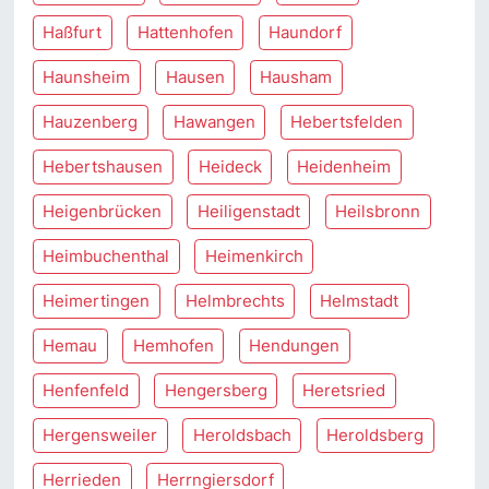
Haßfurt
Hattenhofen
Haundorf
Haunsheim
Hausen
Hausham
Hauzenberg
Hawangen
Hebertsfelden
Hebertshausen
Heideck
Heidenheim
Heigenbrücken
Heiligenstadt
Heilsbronn
Heimbuchenthal
Heimenkirch
Heimertingen
Helmbrechts
Helmstadt
Hemau
Hemhofen
Hendungen
Henfenfeld
Hengersberg
Heretsried
Hergensweiler
Heroldsbach
Heroldsberg
Herrieden
Herrngiersdorf