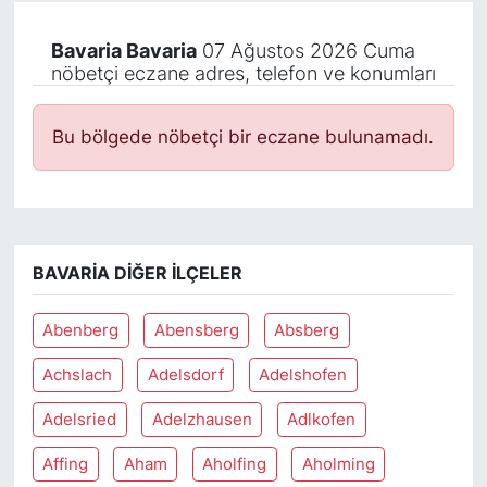
Bavaria Bavaria
07 Ağustos 2026 Cuma
nöbetçi eczane adres, telefon ve konumları
Bu bölgede nöbetçi bir eczane bulunamadı.
BAVARIA DIĞER İLÇELER
Abenberg
Abensberg
Absberg
Achslach
Adelsdorf
Adelshofen
Adelsried
Adelzhausen
Adlkofen
Affing
Aham
Aholfing
Aholming