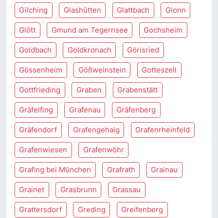
Gilching
Glashütten
Glattbach
Glonn
Glött
Gmund am Tegernsee
Gochsheim
Goldbach
Goldkronach
Görisried
Gössenheim
Gößweinstein
Gotteszell
Gottfrieding
Graben
Grabenstätt
Gräfelfing
Grafenau
Gräfenberg
Gräfendorf
Grafengehaig
Grafenrheinfeld
Grafenwiesen
Grafenwöhr
Grafing bei München
Grafrath
Grainau
Grainet
Grasbrunn
Grassau
Grattersdorf
Greding
Greifenberg