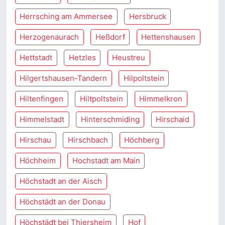
Herrsching am Ammersee
Hersbruck
Herzogenaurach
Heßdorf
Hettenshausen
Hettstadt
Hetzles
Heustreu
Hilgertshausen-Tandern
Hilpoltstein
Hiltenfingen
Hiltpoltstein
Himmelkron
Himmelstadt
Hinterschmiding
Hirschaid
Hirschau
Hirschbach
Höchberg
Höchheim
Hochstadt am Main
Höchstadt an der Aisch
Höchstädt an der Donau
Höchstädt bei Thiersheim
Hof