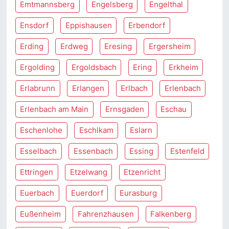
Emtmannsberg
Engelsberg
Engelthal
Ensdorf
Eppishausen
Erbendorf
Erding
Erdweg
Eresing
Ergersheim
Ergolding
Ergoldsbach
Ering
Erkheim
Erlabrunn
Erlangen
Erlbach
Erlenbach
Erlenbach am Main
Ernsgaden
Eschau
Eschenlohe
Eschlkam
Eslarn
Esselbach
Essenbach
Essing
Estenfeld
Ettringen
Etzelwang
Etzenricht
Euerbach
Euerdorf
Eurasburg
Eußenheim
Fahrenzhausen
Falkenberg