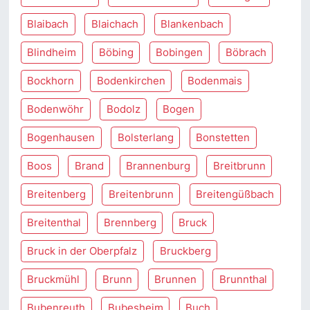
Blaibach
Blaichach
Blankenbach
Blindheim
Böbing
Bobingen
Böbrach
Bockhorn
Bodenkirchen
Bodenmais
Bodenwöhr
Bodolz
Bogen
Bogenhausen
Bolsterlang
Bonstetten
Boos
Brand
Brannenburg
Breitbrunn
Breitenberg
Breitenbrunn
Breitengüßbach
Breitenthal
Brennberg
Bruck
Bruck in der Oberpfalz
Bruckberg
Bruckmühl
Brunn
Brunnen
Brunnthal
Bubenreuth
Bubesheim
Buch