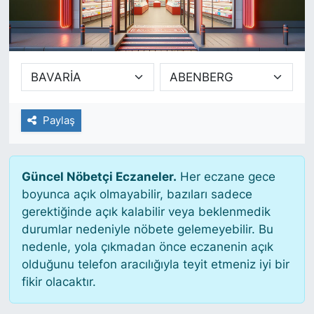
SİYASET
SAĞLIK
Paylaş
Güncel Nöbetçi Eczaneler.
Her eczane gece
boyunca açık olmayabilir, bazıları sadece
gerektiğinde açık kalabilir veya beklenmedik
durumlar nedeniyle nöbete gelemeyebilir. Bu
nedenle, yola çıkmadan önce eczanenin açık
olduğunu telefon aracılığıyla teyit etmeniz iyi bir
fikir olacaktır.