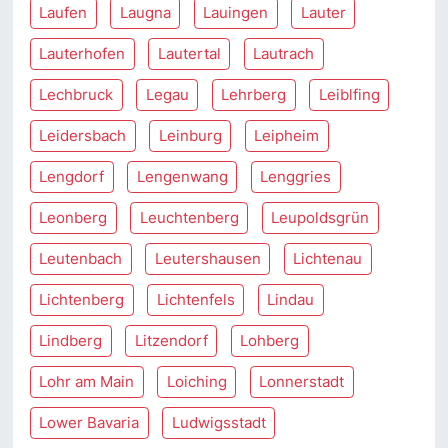
Laufen
Laugna
Lauingen
Lauter
Lauterhofen
Lautertal
Lautrach
Lechbruck
Legau
Lehrberg
Leiblfing
Leidersbach
Leinburg
Leipheim
Lengdorf
Lengenwang
Lenggries
Leonberg
Leuchtenberg
Leupoldsgrün
Leutenbach
Leutershausen
Lichtenau
Lichtenberg
Lichtenfels
Lindau
Lindberg
Litzendorf
Lohberg
Lohr am Main
Loiching
Lonnerstadt
Lower Bavaria
Ludwigsstadt