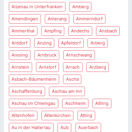
Alzenau in Unterfranken
Amberg
Amendingen
Amerang
Ammerndorf
Ammerthal
Ampfing
Andechs
Ansbach
Antdorf
Anzing
Apfeldorf
Arberg
Aresing
Arnbruck
Arnschwang
Arnstein
Arnstorf
Arrach
Arzberg
Asbach-Bäumenheim
Ascha
Aschaffenburg
Aschau am Inn
Aschau im Chiemgau
Aschheim
Aßling
Attenhofen
Attenkirchen
Atting
Au in der Hallertau
Aub
Auerbach