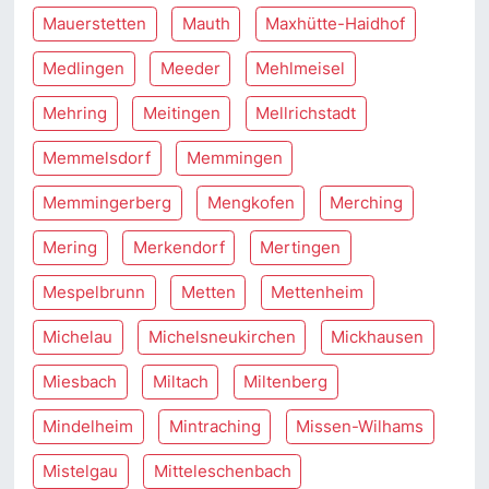
Mauerstetten
Mauth
Maxhütte-Haidhof
Medlingen
Meeder
Mehlmeisel
Mehring
Meitingen
Mellrichstadt
Memmelsdorf
Memmingen
Memmingerberg
Mengkofen
Merching
Mering
Merkendorf
Mertingen
Mespelbrunn
Metten
Mettenheim
Michelau
Michelsneukirchen
Mickhausen
Miesbach
Miltach
Miltenberg
Mindelheim
Mintraching
Missen-Wilhams
Mistelgau
Mitteleschenbach