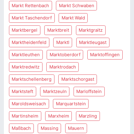
Markt Rettenbach
Markt Schwaben
Markt Taschendorf
Markt Wald
Marktbergel
Marktbreit
Marktgraitz
Marktheidenfeld
Marktl
Marktleugast
Marktleuthen
Marktoberdorf
Marktoffingen
Marktredwitz
Marktrodach
Marktschellenberg
Marktschorgast
Marktsteft
Marktzeuln
Marloffstein
Maroldsweisach
Marquartstein
Martinsheim
Marxheim
Marzling
Maßbach
Massing
Mauern