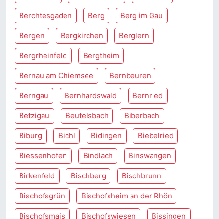
Berchtesgaden
Berg
Berg im Gau
Bergen
Bergkirchen
Berglern
Bergrheinfeld
Bergtheim
Bernau am Chiemsee
Bernbeuren
Berngau
Bernhardswald
Bernried
Betzigau
Beutelsbach
Biberbach
Biburg
Bichl
Bidingen
Biebelried
Biessenhofen
Bindlach
Binswangen
Birkenfeld
Bischberg
Bischbrunn
Bischofsgrün
Bischofsheim an der Rhön
Bischofsmais
Bischofswiesen
Bissingen