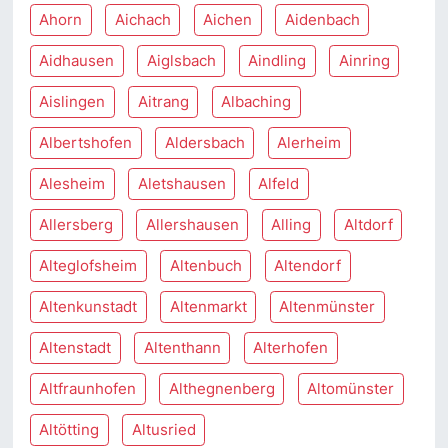
Ahorn
Aichach
Aichen
Aidenbach
Aidhausen
Aiglsbach
Aindling
Ainring
Aislingen
Aitrang
Albaching
Albertshofen
Aldersbach
Alerheim
Alesheim
Aletshausen
Alfeld
Allersberg
Allershausen
Alling
Altdorf
Alteglofsheim
Altenbuch
Altendorf
Altenkunstadt
Altenmarkt
Altenmünster
Altenstadt
Altenthann
Alterhofen
Altfraunhofen
Althegnenberg
Altomünster
Altötting
Altusried