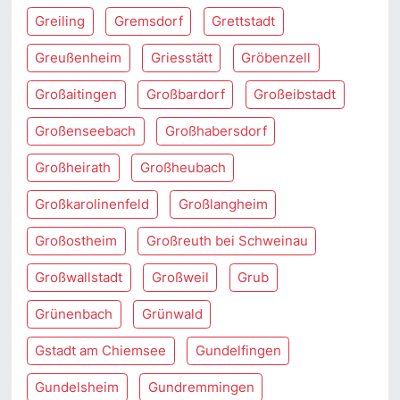
Greiling
Gremsdorf
Grettstadt
Greußenheim
Griesstätt
Gröbenzell
Großaitingen
Großbardorf
Großeibstadt
Großenseebach
Großhabersdorf
Großheirath
Großheubach
Großkarolinenfeld
Großlangheim
Großostheim
Großreuth bei Schweinau
Großwallstadt
Großweil
Grub
Grünenbach
Grünwald
Gstadt am Chiemsee
Gundelfingen
Gundelsheim
Gundremmingen