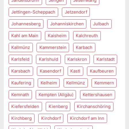
Jandelsbrunn
Jengen
Jesenwang
Jettingen-Scheppach
Jetzendorf
Johannesberg
Johanniskirchen
Julbach
Kahl am Main
Kaisheim
Kalchreuth
Kallmünz
Kammerstein
Karbach
Karlsfeld
Karlshuld
Karlskron
Karlstadt
Karsbach
Kasendorf
Kastl
Kaufbeuren
Kaufering
Kelheim
Kellmünz
Kemmern
Kemnath
Kempten (Allgäu)
Kettershausen
Kiefersfelden
Kienberg
Kirchanschöring
Kirchberg
Kirchdorf
Kirchdorf am Inn