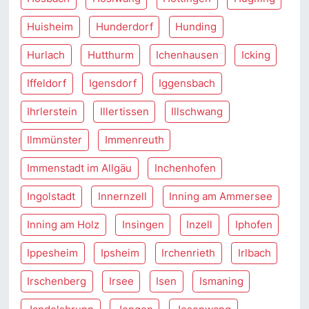
Huisheim
Hunderdorf
Hunding
Hurlach
Hutthurm
Ichenhausen
Icking
Iffeldorf
Igensdorf
Iggensbach
Ihrlerstein
Illertissen
Illschwang
Ilmmünster
Immenreuth
Immenstadt im Allgäu
Inchenhofen
Ingolstadt
Innernzell
Inning am Ammersee
Inning am Holz
Insingen
Inzell
Iphofen
Ippesheim
Ipsheim
Irchenrieth
Irlbach
Irschenberg
Irsee
Isen
Ismaning