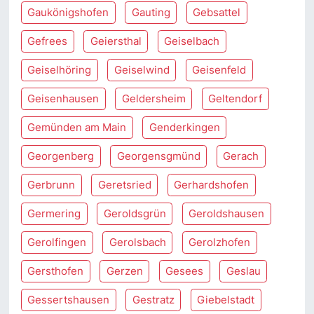
Gaukönigshofen
Gauting
Gebsattel
Gefrees
Geiersthal
Geiselbach
Geiselhöring
Geiselwind
Geisenfeld
Geisenhausen
Geldersheim
Geltendorf
Gemünden am Main
Genderkingen
Georgenberg
Georgensgmünd
Gerach
Gerbrunn
Geretsried
Gerhardshofen
Germering
Geroldsgrün
Geroldshausen
Gerolfingen
Gerolsbach
Gerolzhofen
Gersthofen
Gerzen
Gesees
Geslau
Gessertshausen
Gestratz
Giebelstadt