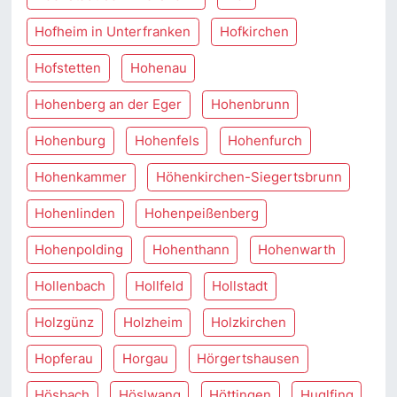
Hofheim in Unterfranken
Hofkirchen
Hofstetten
Hohenau
Hohenberg an der Eger
Hohenbrunn
Hohenburg
Hohenfels
Hohenfurch
Hohenkammer
Höhenkirchen-Siegertsbrunn
Hohenlinden
Hohenpeißenberg
Hohenpolding
Hohenthann
Hohenwarth
Hollenbach
Hollfeld
Hollstadt
Holzgünz
Holzheim
Holzkirchen
Hopferau
Horgau
Hörgertshausen
Hösbach
Höslwang
Höttingen
Huglfing