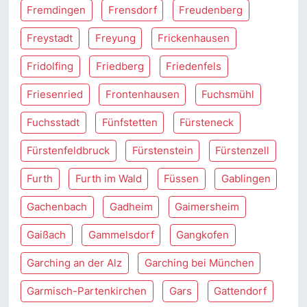
Fremdingen
Frensdorf
Freudenberg
Freystadt
Freyung
Frickenhausen
Fridolfing
Friedberg
Friedenfels
Friesenried
Frontenhausen
Fuchsmühl
Fuchsstadt
Fünfstetten
Fürsteneck
Fürstenfeldbruck
Fürstenstein
Fürstenzell
Furth
Furth im Wald
Füssen
Gablingen
Gachenbach
Gadheim
Gaimersheim
Gaißach
Gammelsdorf
Gangkofen
Garching an der Alz
Garching bei München
Garmisch-Partenkirchen
Gars
Gattendorf