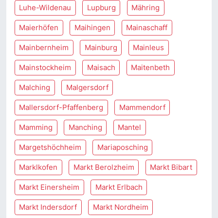
Luhe-Wildenau
Lupburg
Mähring
Maierhöfen
Maihingen
Mainaschaff
Mainbernheim
Mainburg
Mainleus
Mainstockheim
Maisach
Maitenbeth
Malching
Malgersdorf
Mallersdorf-Pfaffenberg
Mammendorf
Mamming
Manching
Mantel
Margetshöchheim
Mariaposching
Marklkofen
Markt Berolzheim
Markt Bibart
Markt Einersheim
Markt Erlbach
Markt Indersdorf
Markt Nordheim