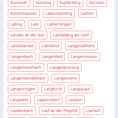
Kunreuth
Künzing
Kupferberg
Kürnach
Kutzenhausen
Laberweinting
Lachen
Lalling
Lam
Lamerdingen
Landau an der Isar
Landsberg am Lech
Landsberied
Landshut
Langenaltheim
Langenbach
Langenfeld
Langenmosen
Langenneufnach
Langenpreising
Langensendelbach
Langenzenn
Langerringen
Langfurth
Langquaid
Langweid
Lappersdorf
Lauben
Laudenbach
Lauf an der Pegnitz
Laufach