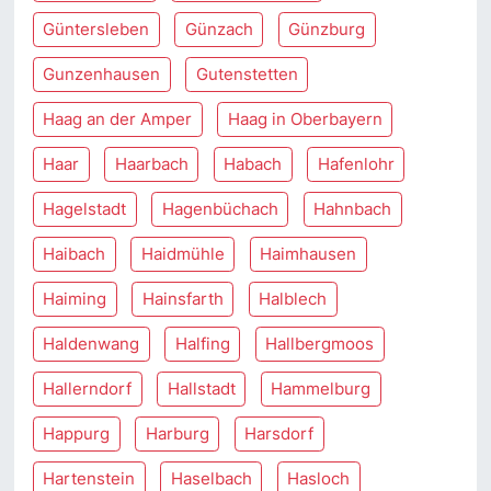
Güntersleben
Günzach
Günzburg
Gunzenhausen
Gutenstetten
Haag an der Amper
Haag in Oberbayern
Haar
Haarbach
Habach
Hafenlohr
Hagelstadt
Hagenbüchach
Hahnbach
Haibach
Haidmühle
Haimhausen
Haiming
Hainsfarth
Halblech
Haldenwang
Halfing
Hallbergmoos
Hallerndorf
Hallstadt
Hammelburg
Happurg
Harburg
Harsdorf
Hartenstein
Haselbach
Hasloch