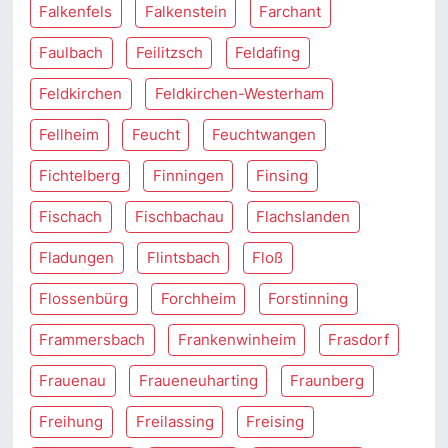
Falkenfels
Falkenstein
Farchant
Faulbach
Feilitzsch
Feldafing
Feldkirchen
Feldkirchen-Westerham
Fellheim
Feucht
Feuchtwangen
Fichtelberg
Finningen
Finsing
Fischach
Fischbachau
Flachslanden
Fladungen
Flintsbach
Floß
Flossenbürg
Forchheim
Forstinning
Frammersbach
Frankenwinheim
Frasdorf
Frauenau
Fraueneuharting
Fraunberg
Freihung
Freilassing
Freising