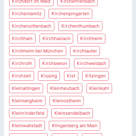
Kirchdorf im Wald
Kirchehrenbach
Kirchenlamitz
Kirchenpingarten
Kirchensittenbach
Kirchenthumbach
Kirchham
Kirchhaslach
Kirchheim
Kirchheim bei München
Kirchlauter
Kirchroth
Kirchseeon
Kirchweidach
Kirchzell
Kissing
Kist
Kitzingen
Kleinaitingen
Kleinheubach
Kleinkahl
Kleinlangheim
Kleinostheim
Kleinrinderfeld
Kleinsendelbach
Kleinwallstadt
Klingenberg am Main