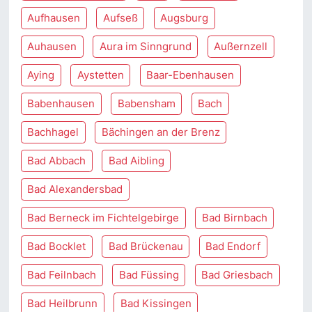
Aufhausen
Aufseß
Augsburg
Auhausen
Aura im Sinngrund
Außernzell
Aying
Aystetten
Baar-Ebenhausen
Babenhausen
Babensham
Bach
Bachhagel
Bächingen an der Brenz
Bad Abbach
Bad Aibling
Bad Alexandersbad
Bad Berneck im Fichtelgebirge
Bad Birnbach
Bad Bocklet
Bad Brückenau
Bad Endorf
Bad Feilnbach
Bad Füssing
Bad Griesbach
Bad Heilbrunn
Bad Kissingen