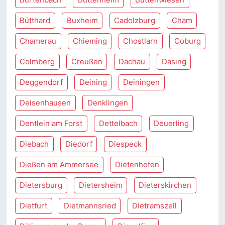
Bütthard
Buxheim
Cadolzburg
Cham
Chamerau
Chieming
Chostlarn
Coburg
Colmberg
Creußen
Dachau
Dasing
Deggendorf
Deining
Deiningen
Deisenhausen
Denklingen
Dentlein am Forst
Dettelbach
Deuerling
Diebach
Diedorf
Diespeck
Dießen am Ammersee
Dietenhofen
Dietersburg
Dietersheim
Dieterskirchen
Dietfurt
Dietmannsried
Dietramszell