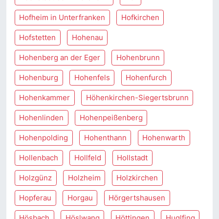
Hofheim in Unterfranken
Hofkirchen
Hofstetten
Hohenau
Hohenberg an der Eger
Hohenbrunn
Hohenburg
Hohenfels
Hohenfurch
Hohenkammer
Höhenkirchen-Siegertsbrunn
Hohenlinden
Hohenpeißenberg
Hohenpolding
Hohenthann
Hohenwarth
Hollenbach
Hollfeld
Hollstadt
Holzgünz
Holzheim
Holzkirchen
Hopferau
Horgau
Hörgertshausen
Hösbach
Höslwang
Höttingen
Huglfing