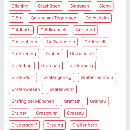
Gilching
Glashütten
Glattbach
Glonn
Glött
Gmund am Tegernsee
Gochsheim
Goldbach
Goldkronach
Görisried
Gössenheim
Gößweinstein
Gotteszell
Gottfrieding
Graben
Grabenstätt
Gräfelfing
Grafenau
Gräfenberg
Gräfendorf
Grafengehaig
Grafenrheinfeld
Grafenwiesen
Grafenwöhr
Grafing bei München
Grafrath
Grainau
Grainet
Grasbrunn
Grassau
Grattersdorf
Greding
Greifenberg