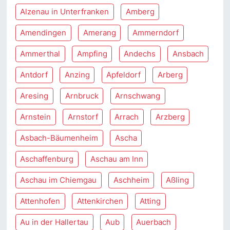
Alzenau in Unterfranken
Amberg
Amendingen
Amerang
Ammerndorf
Ammerthal
Ampfing
Andechs
Ansbach
Antdorf
Anzing
Apfeldorf
Arberg
Aresing
Arnbruck
Arnschwang
Arnstein
Arnstorf
Arrach
Arzberg
Asbach-Bäumenheim
Ascha
Aschaffenburg
Aschau am Inn
Aschau im Chiemgau
Aschheim
Aßling
Attenhofen
Attenkirchen
Atting
Au in der Hallertau
Aub
Auerbach