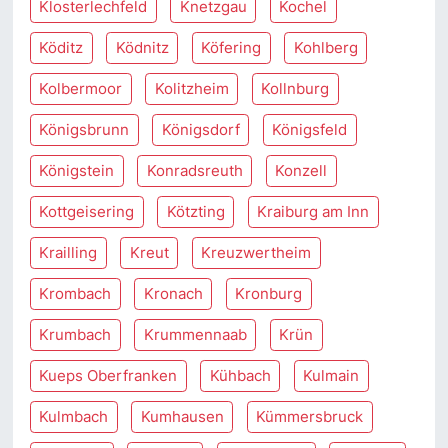
Klosterlechfeld
Knetzgau
Kochel
Köditz
Ködnitz
Köfering
Kohlberg
Kolbermoor
Kolitzheim
Kollnburg
Königsbrunn
Königsdorf
Königsfeld
Königstein
Konradsreuth
Konzell
Kottgeisering
Kötzting
Kraiburg am Inn
Krailling
Kreut
Kreuzwertheim
Krombach
Kronach
Kronburg
Krumbach
Krummennaab
Krün
Kueps Oberfranken
Kühbach
Kulmain
Kulmbach
Kumhausen
Kümmersbruck