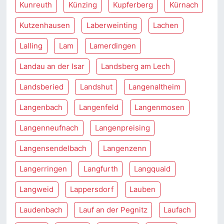
Kunreuth
Künzing
Kupferberg
Kürnach
Kutzenhausen
Laberweinting
Lachen
Lalling
Lam
Lamerdingen
Landau an der Isar
Landsberg am Lech
Landsberied
Landshut
Langenaltheim
Langenbach
Langenfeld
Langenmosen
Langenneufnach
Langenpreising
Langensendelbach
Langenzenn
Langerringen
Langfurth
Langquaid
Langweid
Lappersdorf
Lauben
Laudenbach
Lauf an der Pegnitz
Laufach