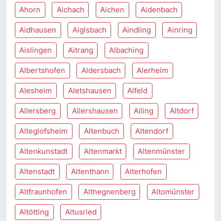
Ahorn
Aichach
Aichen
Aidenbach
Aidhausen
Aiglsbach
Aindling
Ainring
Aislingen
Aitrang
Albaching
Albertshofen
Aldersbach
Alerheim
Alesheim
Aletshausen
Alfeld
Allersberg
Allershausen
Alling
Altdorf
Alteglofsheim
Altenbuch
Altendorf
Altenkunstadt
Altenmarkt
Altenmünster
Altenstadt
Altenthann
Alterhofen
Altfraunhofen
Althegnenberg
Altomünster
Altötting
Altusried