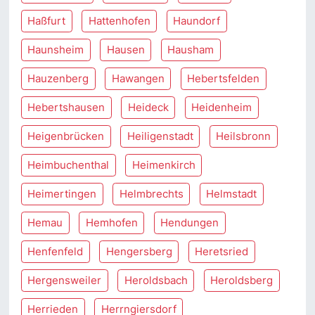
Haßfurt
Hattenhofen
Haundorf
Haunsheim
Hausen
Hausham
Hauzenberg
Hawangen
Hebertsfelden
Hebertshausen
Heideck
Heidenheim
Heigenbrücken
Heiligenstadt
Heilsbronn
Heimbuchenthal
Heimenkirch
Heimertingen
Helmbrechts
Helmstadt
Hemau
Hemhofen
Hendungen
Henfenfeld
Hengersberg
Heretsried
Hergensweiler
Heroldsbach
Heroldsberg
Herrieden
Herrngiersdorf