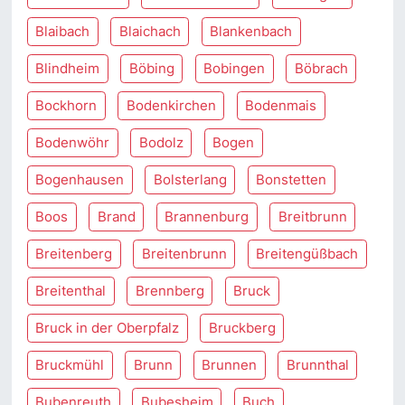
Blaibach
Blaichach
Blankenbach
Blindheim
Böbing
Bobingen
Böbrach
Bockhorn
Bodenkirchen
Bodenmais
Bodenwöhr
Bodolz
Bogen
Bogenhausen
Bolsterlang
Bonstetten
Boos
Brand
Brannenburg
Breitbrunn
Breitenberg
Breitenbrunn
Breitengüßbach
Breitenthal
Brennberg
Bruck
Bruck in der Oberpfalz
Bruckberg
Bruckmühl
Brunn
Brunnen
Brunnthal
Bubenreuth
Bubesheim
Buch