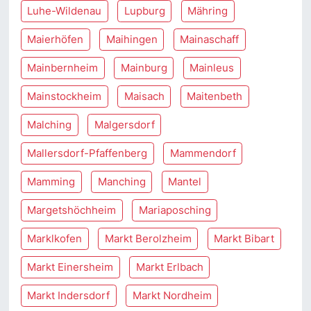
Luhe-Wildenau
Lupburg
Mähring
Maierhöfen
Maihingen
Mainaschaff
Mainbernheim
Mainburg
Mainleus
Mainstockheim
Maisach
Maitenbeth
Malching
Malgersdorf
Mallersdorf-Pfaffenberg
Mammendorf
Mamming
Manching
Mantel
Margetshöchheim
Mariaposching
Marklkofen
Markt Berolzheim
Markt Bibart
Markt Einersheim
Markt Erlbach
Markt Indersdorf
Markt Nordheim