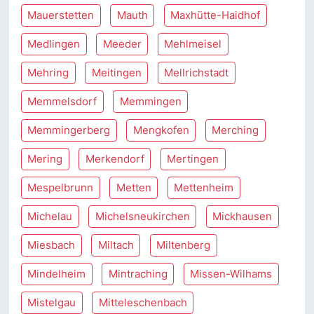
Mauerstetten
Mauth
Maxhütte-Haidhof
Medlingen
Meeder
Mehlmeisel
Mehring
Meitingen
Mellrichstadt
Memmelsdorf
Memmingen
Memmingerberg
Mengkofen
Merching
Mering
Merkendorf
Mertingen
Mespelbrunn
Metten
Mettenheim
Michelau
Michelsneukirchen
Mickhausen
Miesbach
Miltach
Miltenberg
Mindelheim
Mintraching
Missen-Wilhams
Mistelgau
Mitteleschenbach