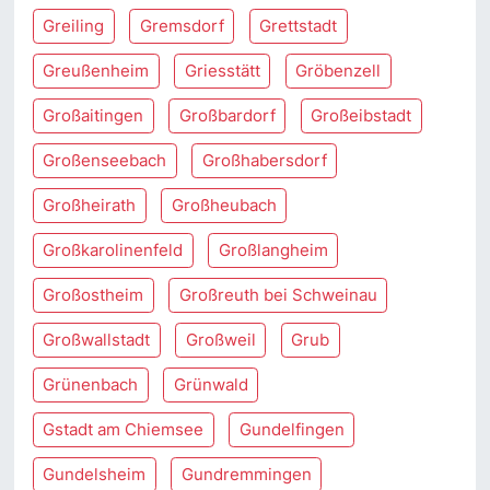
Greiling
Gremsdorf
Grettstadt
Greußenheim
Griesstätt
Gröbenzell
Großaitingen
Großbardorf
Großeibstadt
Großenseebach
Großhabersdorf
Großheirath
Großheubach
Großkarolinenfeld
Großlangheim
Großostheim
Großreuth bei Schweinau
Großwallstadt
Großweil
Grub
Grünenbach
Grünwald
Gstadt am Chiemsee
Gundelfingen
Gundelsheim
Gundremmingen