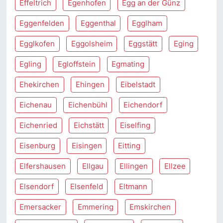
Effeltrich
Egenhofen
Egg an der Günz
Eggenfelden
Eggenthal
Egglham
Egglkofen
Eggolsheim
Eggstätt
Eging
Egling
Egloffstein
Egmating
Ehekirchen
Ehingen
Eibelstadt
Eichenau
Eichenbühl
Eichendorf
Eichenried
Eichstätt
Eiselfing
Eisenburg
Eisingen
Eitting
Elfershausen
Ellgau
Ellingen
Ellzee
Elsendorf
Elsenfeld
Eltmann
Emersacker
Emmering
Emskirchen