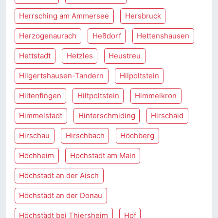
Herrsching am Ammersee
Hersbruck
Herzogenaurach
Heßdorf
Hettenshausen
Hettstadt
Hetzles
Heustreu
Hilgertshausen-Tandern
Hilpoltstein
Hiltenfingen
Hiltpoltstein
Himmelkron
Himmelstadt
Hinterschmiding
Hirschaid
Hirschau
Hirschbach
Höchberg
Höchheim
Hochstadt am Main
Höchstadt an der Aisch
Höchstädt an der Donau
Höchstädt bei Thiersheim
Hof