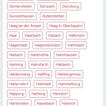
Güntersleben
Günzach
Günzburg
Gunzenhausen
Gutenstetten
Haag an der Amper
Haag in Oberbayern
Haar
Haarbach
Habach
Hafenlohr
Hagelstadt
Hagenbüchach
Hahnbach
Haibach
Haidmühle
Haimhausen
Haiming
Hainsfarth
Halblech
Haldenwang
Halfing
Hallbergmoos
Hallerndorf
Hallstadt
Hammelburg
Happurg
Harburg
Harsdorf
Hartenstein
Haselbach
Hasloch