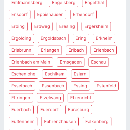
Emtmannsberg
Engelsberg
Engelthal
Ensdorf
Eppishausen
Erbendorf
Erding
Erdweg
Eresing
Ergersheim
Ergolding
Ergoldsbach
Ering
Erkheim
Erlabrunn
Erlangen
Erlbach
Erlenbach
Erlenbach am Main
Ernsgaden
Eschau
Eschenlohe
Eschlkam
Eslarn
Esselbach
Essenbach
Essing
Estenfeld
Ettringen
Etzelwang
Etzenricht
Euerbach
Euerdorf
Eurasburg
Eußenheim
Fahrenzhausen
Falkenberg