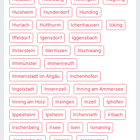
Huisheim
Hunderdorf
Hunding
Hurlach
Hutthurm
Ichenhausen
Icking
Iffeldorf
Igensdorf
Iggensbach
Ihrlerstein
Illertissen
Illschwang
Ilmmünster
Immenreuth
Immenstadt im Allgäu
Inchenhofen
Ingolstadt
Innernzell
Inning am Ammersee
Inning am Holz
Insingen
Inzell
Iphofen
Ippesheim
Ipsheim
Irchenrieth
Irlbach
Irschenberg
Irsee
Isen
Ismaning