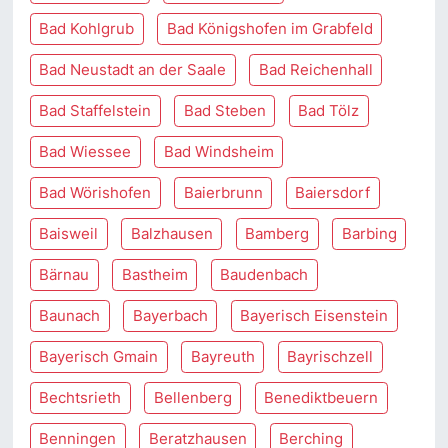
Bad Kohlgrub
Bad Königshofen im Grabfeld
Bad Neustadt an der Saale
Bad Reichenhall
Bad Staffelstein
Bad Steben
Bad Tölz
Bad Wiessee
Bad Windsheim
Bad Wörishofen
Baierbrunn
Baiersdorf
Baisweil
Balzhausen
Bamberg
Barbing
Bärnau
Bastheim
Baudenbach
Baunach
Bayerbach
Bayerisch Eisenstein
Bayerisch Gmain
Bayreuth
Bayrischzell
Bechtsrieth
Bellenberg
Benediktbeuern
Benningen
Beratzhausen
Berching