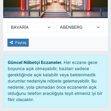
SİYASET
SAĞLIK
Paylaş
Güncel Nöbetçi Eczaneler.
Her eczane gece
boyunca açık olmayabilir, bazıları sadece
gerektiğinde açık kalabilir veya beklenmedik
durumlar nedeniyle nöbete gelemeyebilir. Bu
nedenle, yola çıkmadan önce eczanenin açık
olduğunu telefon aracılığıyla teyit etmeniz iyi bir
fikir olacaktır.