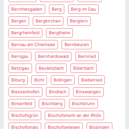
Berchtesgaden
Berg
Berg im Gau
Bergen
Bergkirchen
Berglern
Bergrheinfeld
Bergtheim
Bernau am Chiemsee
Bernbeuren
Berngau
Bernhardswald
Bernried
Betzigau
Beutelsbach
Biberbach
Biburg
Bichl
Bidingen
Biebelried
Biessenhofen
Bindlach
Binswangen
Birkenfeld
Bischberg
Bischbrunn
Bischofsgrün
Bischofsheim an der Rhön
Bischofsmais
Bischofswiesen
Bissingen