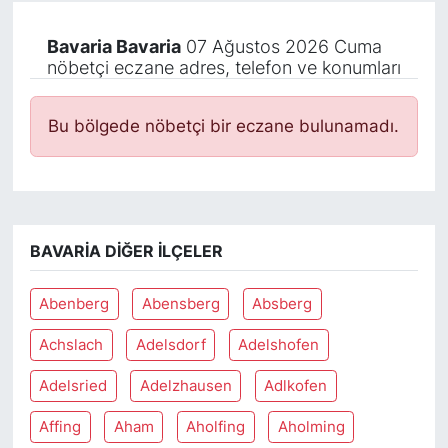
Bavaria Bavaria
07 Ağustos 2026 Cuma
nöbetçi eczane adres, telefon ve konumları
Bu bölgede nöbetçi bir eczane bulunamadı.
BAVARIA DIĞER İLÇELER
Abenberg
Abensberg
Absberg
Achslach
Adelsdorf
Adelshofen
Adelsried
Adelzhausen
Adlkofen
Affing
Aham
Aholfing
Aholming