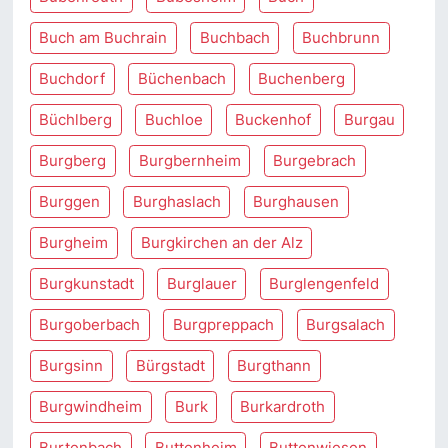
Buch am Buchrain
Buchbach
Buchbrunn
Buchdorf
Büchenbach
Buchenberg
Büchlberg
Buchloe
Buckenhof
Burgau
Burgberg
Burgbernheim
Burgebrach
Burggen
Burghaslach
Burghausen
Burgheim
Burgkirchen an der Alz
Burgkunstadt
Burglauer
Burglengenfeld
Burgoberbach
Burgpreppach
Burgsalach
Burgsinn
Bürgstadt
Burgthann
Burgwindheim
Burk
Burkardroth
Burtenbach
Buttenheim
Buttenwiesen