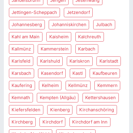
Jandelsbrunn
Jengen
Jesenwang
Jettingen-Scheppach
Jetzendorf
Johannesberg
Johanniskirchen
Julbach
Kahl am Main
Kaisheim
Kalchreuth
Kallmünz
Kammerstein
Karbach
Karlsfeld
Karlshuld
Karlskron
Karlstadt
Karsbach
Kasendorf
Kastl
Kaufbeuren
Kaufering
Kelheim
Kellmünz
Kemmern
Kemnath
Kempten (Allgäu)
Kettershausen
Kiefersfelden
Kienberg
Kirchanschöring
Kirchberg
Kirchdorf
Kirchdorf am Inn