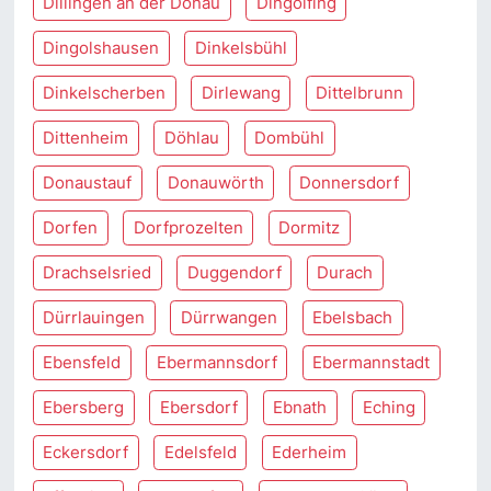
Dillingen an der Donau
Dingolfing
Dingolshausen
Dinkelsbühl
Dinkelscherben
Dirlewang
Dittelbrunn
Dittenheim
Döhlau
Dombühl
Donaustauf
Donauwörth
Donnersdorf
Dorfen
Dorfprozelten
Dormitz
Drachselsried
Duggendorf
Durach
Dürrlauingen
Dürrwangen
Ebelsbach
Ebensfeld
Ebermannsdorf
Ebermannstadt
Ebersberg
Ebersdorf
Ebnath
Eching
Eckersdorf
Edelsfeld
Ederheim