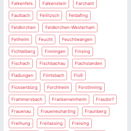
Falkenfels
Falkenstein
Farchant
Faulbach
Feilitzsch
Feldafing
Feldkirchen
Feldkirchen-Westerham
Fellheim
Feucht
Feuchtwangen
Fichtelberg
Finningen
Finsing
Fischach
Fischbachau
Flachslanden
Fladungen
Flintsbach
Floß
Flossenbürg
Forchheim
Forstinning
Frammersbach
Frankenwinheim
Frasdorf
Frauenau
Fraueneuharting
Fraunberg
Freihung
Freilassing
Freising