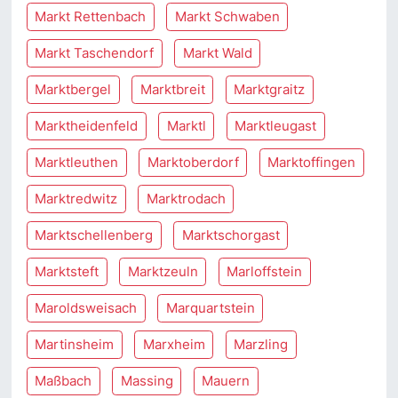
Markt Rettenbach
Markt Schwaben
Markt Taschendorf
Markt Wald
Marktbergel
Marktbreit
Marktgraitz
Marktheidenfeld
Marktl
Marktleugast
Marktleuthen
Marktoberdorf
Marktoffingen
Marktredwitz
Marktrodach
Marktschellenberg
Marktschorgast
Marktsteft
Marktzeuln
Marloffstein
Maroldsweisach
Marquartstein
Martinsheim
Marxheim
Marzling
Maßbach
Massing
Mauern