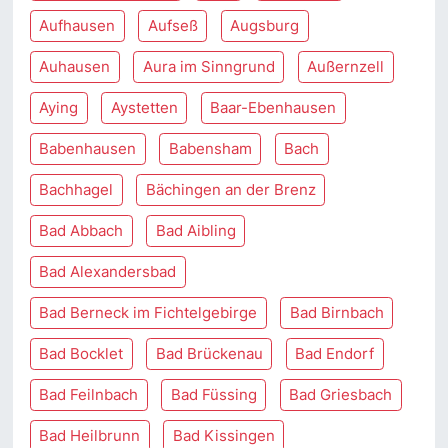
Aufhausen
Aufseß
Augsburg
Auhausen
Aura im Sinngrund
Außernzell
Aying
Aystetten
Baar-Ebenhausen
Babenhausen
Babensham
Bach
Bachhagel
Bächingen an der Brenz
Bad Abbach
Bad Aibling
Bad Alexandersbad
Bad Berneck im Fichtelgebirge
Bad Birnbach
Bad Bocklet
Bad Brückenau
Bad Endorf
Bad Feilnbach
Bad Füssing
Bad Griesbach
Bad Heilbrunn
Bad Kissingen