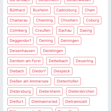
Bütthard
Buxheim
Cadolzburg
Cham
Chamerau
Chieming
Chostlarn
Coburg
Colmberg
Creußen
Dachau
Dasing
Deggendorf
Deining
Deiningen
Deisenhausen
Denklingen
Dentlein am Forst
Dettelbach
Deuerling
Diebach
Diedorf
Diespeck
Dießen am Ammersee
Dietenhofen
Dietersburg
Dietersheim
Dieterskirchen
Dietfurt
Dietmannsried
Dietramszell