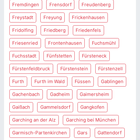
Fremdingen
Frensdorf
Freudenberg
Freystadt
Freyung
Frickenhausen
Fridolfing
Friedberg
Friedenfels
Friesenried
Frontenhausen
Fuchsmühl
Fuchsstadt
Fünfstetten
Fürsteneck
Fürstenfeldbruck
Fürstenstein
Fürstenzell
Furth
Furth im Wald
Füssen
Gablingen
Gachenbach
Gadheim
Gaimersheim
Gaißach
Gammelsdorf
Gangkofen
Garching an der Alz
Garching bei München
Garmisch-Partenkirchen
Gars
Gattendorf