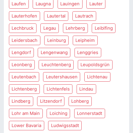
Laufen
Laugna
Lauingen
Lauter
Lauterhofen
Lautertal
Lautrach
Lechbruck
Legau
Lehrberg
Leiblfing
Leidersbach
Leinburg
Leipheim
Lengdorf
Lengenwang
Lenggries
Leonberg
Leuchtenberg
Leupoldsgrün
Leutenbach
Leutershausen
Lichtenau
Lichtenberg
Lichtenfels
Lindau
Lindberg
Litzendorf
Lohberg
Lohr am Main
Loiching
Lonnerstadt
Lower Bavaria
Ludwigsstadt