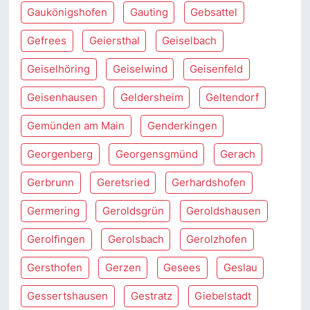
Gaukönigshofen
Gauting
Gebsattel
Gefrees
Geiersthal
Geiselbach
Geiselhöring
Geiselwind
Geisenfeld
Geisenhausen
Geldersheim
Geltendorf
Gemünden am Main
Genderkingen
Georgenberg
Georgensgmünd
Gerach
Gerbrunn
Geretsried
Gerhardshofen
Germering
Geroldsgrün
Geroldshausen
Gerolfingen
Gerolsbach
Gerolzhofen
Gersthofen
Gerzen
Gesees
Geslau
Gessertshausen
Gestratz
Giebelstadt