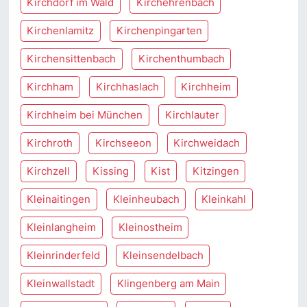
Kirchdorf im Wald
Kirchehrenbach
Kirchenlamitz
Kirchenpingarten
Kirchensittenbach
Kirchenthumbach
Kirchham
Kirchhaslach
Kirchheim
Kirchheim bei München
Kirchlauter
Kirchroth
Kirchseeon
Kirchweidach
Kirchzell
Kissing
Kist
Kitzingen
Kleinaitingen
Kleinheubach
Kleinkahl
Kleinlangheim
Kleinostheim
Kleinrinderfeld
Kleinsendelbach
Kleinwallstadt
Klingenberg am Main