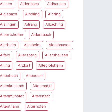
Aichen
Aidenbach
Aidhausen
Aiglsbach
Aindling
Ainring
Aislingen
Aitrang
Albaching
Albertshofen
Aldersbach
Alerheim
Alesheim
Aletshausen
Alfeld
Allersberg
Allershausen
Alling
Altdorf
Alteglofsheim
Altenbuch
Altendorf
Altenkunstadt
Altenmarkt
Altenmünster
Altenstadt
Altenthann
Alterhofen