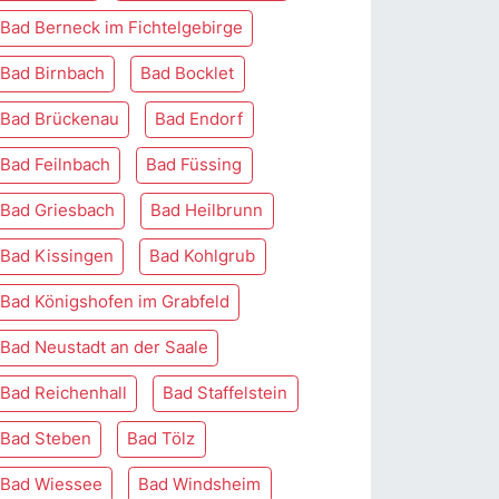
Bad Berneck im Fichtelgebirge
Bad Birnbach
Bad Bocklet
Bad Brückenau
Bad Endorf
Bad Feilnbach
Bad Füssing
Bad Griesbach
Bad Heilbrunn
Bad Kissingen
Bad Kohlgrub
Bad Königshofen im Grabfeld
Bad Neustadt an der Saale
Bad Reichenhall
Bad Staffelstein
Bad Steben
Bad Tölz
Bad Wiessee
Bad Windsheim