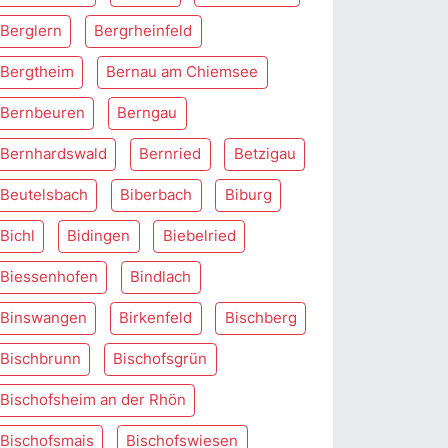
Berglern
Bergrheinfeld
Bergtheim
Bernau am Chiemsee
Bernbeuren
Berngau
Bernhardswald
Bernried
Betzigau
Beutelsbach
Biberbach
Biburg
Bichl
Bidingen
Biebelried
Biessenhofen
Bindlach
Binswangen
Birkenfeld
Bischberg
Bischbrunn
Bischofsgrün
Bischofsheim an der Rhön
Bischofsmais
Bischofswiesen