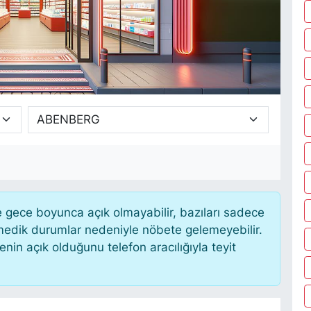
gece boyunca açık olmayabilir, bazıları sadece
nmedik durumlar nedeniyle nöbete gelemeyebilir.
in açık olduğunu telefon aracılığıyla teyit