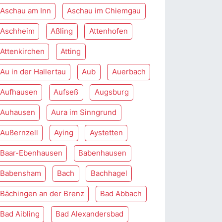
Aschau am Inn
Aschau im Chiemgau
Aschheim
Aßling
Attenhofen
Attenkirchen
Atting
Au in der Hallertau
Aub
Auerbach
Aufhausen
Aufseß
Augsburg
Auhausen
Aura im Sinngrund
Außernzell
Aying
Aystetten
Baar-Ebenhausen
Babenhausen
Babensham
Bach
Bachhagel
Bächingen an der Brenz
Bad Abbach
Bad Aibling
Bad Alexandersbad