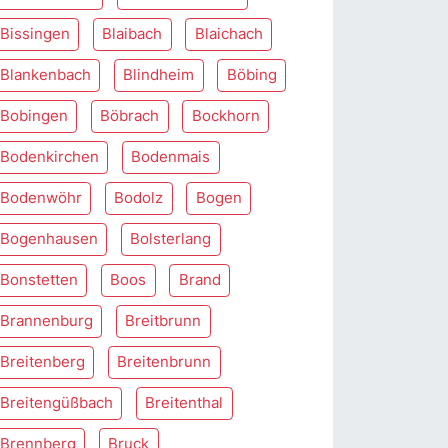
Bissingen
Blaibach
Blaichach
Blankenbach
Blindheim
Böbing
Bobingen
Böbrach
Bockhorn
Bodenkirchen
Bodenmais
Bodenwöhr
Bodolz
Bogen
Bogenhausen
Bolsterlang
Bonstetten
Boos
Brand
Brannenburg
Breitbrunn
Breitenberg
Breitenbrunn
Breitengüßbach
Breitenthal
Brennberg
Bruck