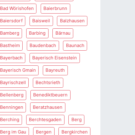
Bad Wörishofen
Baierbrunn
Baiersdorf
Baisweil
Balzhausen
Bamberg
Barbing
Bärnau
Bastheim
Baudenbach
Baunach
Bayerbach
Bayerisch Eisenstein
Bayerisch Gmain
Bayreuth
Bayrischzell
Bechtsrieth
Bellenberg
Benediktbeuern
Benningen
Beratzhausen
Berching
Berchtesgaden
Berg
Berg im Gau
Bergen
Bergkirchen