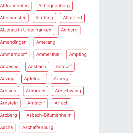
Altfraunhofen
Althegnenberg
Altomünster
Altötting
Altusried
Alzenau in Unterfranken
Amberg
Amendingen
Amerang
Ammerndorf
Ammerthal
Ampfing
Andechs
Ansbach
Antdorf
Anzing
Apfeldorf
Arberg
Aresing
Arnbruck
Arnschwang
Arnstein
Arnstorf
Arrach
Arzberg
Asbach-Bäumenheim
Ascha
Aschaffenburg