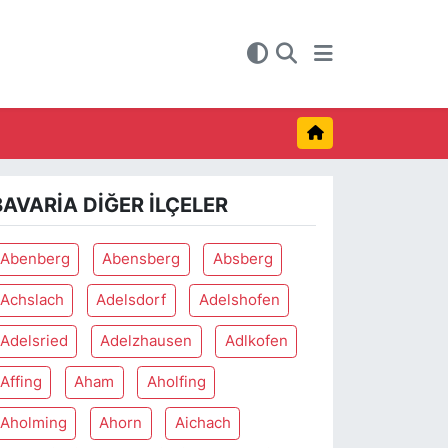
BAVARIA DIĞER İLÇELER
Abenberg
Abensberg
Absberg
Achslach
Adelsdorf
Adelshofen
Adelsried
Adelzhausen
Adlkofen
Affing
Aham
Aholfing
Aholming
Ahorn
Aichach