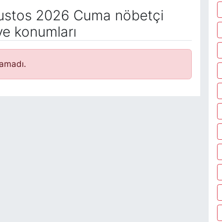
stos 2026 Cuma nöbetçi
ve konumları
namadı.