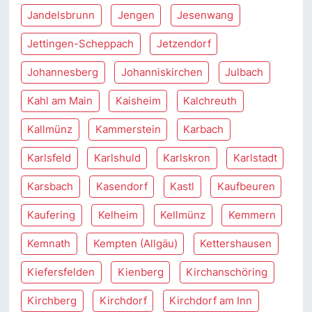
Jandelsbrunn
Jengen
Jesenwang
Jettingen-Scheppach
Jetzendorf
Johannesberg
Johanniskirchen
Julbach
Kahl am Main
Kaisheim
Kalchreuth
Kallmünz
Kammerstein
Karbach
Karlsfeld
Karlshuld
Karlskron
Karlstadt
Karsbach
Kasendorf
Kastl
Kaufbeuren
Kaufering
Kelheim
Kellmünz
Kemmern
Kemnath
Kempten (Allgäu)
Kettershausen
Kiefersfelden
Kienberg
Kirchanschöring
Kirchberg
Kirchdorf
Kirchdorf am Inn