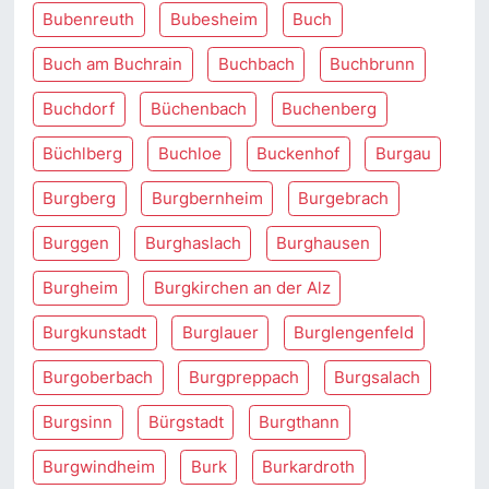
Bubenreuth
Bubesheim
Buch
Buch am Buchrain
Buchbach
Buchbrunn
Buchdorf
Büchenbach
Buchenberg
Büchlberg
Buchloe
Buckenhof
Burgau
Burgberg
Burgbernheim
Burgebrach
Burggen
Burghaslach
Burghausen
Burgheim
Burgkirchen an der Alz
Burgkunstadt
Burglauer
Burglengenfeld
Burgoberbach
Burgpreppach
Burgsalach
Burgsinn
Bürgstadt
Burgthann
Burgwindheim
Burk
Burkardroth