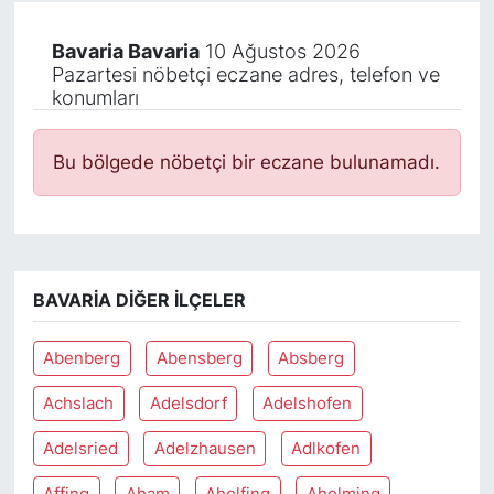
Bavaria Bavaria
10 Ağustos 2026
Pazartesi nöbetçi eczane adres, telefon ve
konumları
Bu bölgede nöbetçi bir eczane bulunamadı.
BAVARIA DIĞER İLÇELER
Abenberg
Abensberg
Absberg
Achslach
Adelsdorf
Adelshofen
Adelsried
Adelzhausen
Adlkofen
Affing
Aham
Aholfing
Aholming