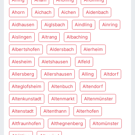
Ahorn
Aichach
Aichen
Aidenbach
Aidhausen
Aiglsbach
Aindling
Ainring
Aislingen
Aitrang
Albaching
Albertshofen
Aldersbach
Alerheim
Alesheim
Aletshausen
Alfeld
Allersberg
Allershausen
Alling
Altdorf
Alteglofsheim
Altenbuch
Altendorf
Altenkunstadt
Altenmarkt
Altenmünster
Altenstadt
Altenthann
Alterhofen
Altfraunhofen
Althegnenberg
Altomünster