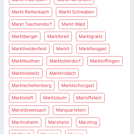
Markt Rettenbach
Markt Schwaben
Markt Taschendorf
Markt Wald
Marktbergel
Marktbreit
Marktgraitz
Marktheidenfeld
Marktl
Marktleugast
Marktleuthen
Marktoberdorf
Marktoffingen
Marktredwitz
Marktrodach
Marktschellenberg
Marktschorgast
Marktsteft
Marktzeuln
Marloffstein
Maroldsweisach
Marquartstein
Martinsheim
Marxheim
Marzling