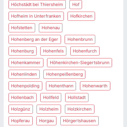
Höchstädt bei Thiersheim
Hof
Hofheim in Unterfranken
Hofkirchen
Hofstetten
Hohenau
Hohenberg an der Eger
Hohenbrunn
Hohenburg
Hohenfels
Hohenfurch
Hohenkammer
Höhenkirchen-Siegertsbrunn
Hohenlinden
Hohenpeißenberg
Hohenpolding
Hohenthann
Hohenwarth
Hollenbach
Hollfeld
Hollstadt
Holzgünz
Holzheim
Holzkirchen
Hopferau
Horgau
Hörgertshausen