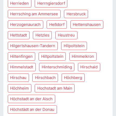
Herrieden
Herrngiersdorf
Herrsching am Ammersee
Hersbruck
Herzogenaurach
Heßdorf
Hettenshausen
Hettstadt
Hetzles
Heustreu
Hilgertshausen-Tandern
Hilpoltstein
Hiltenfingen
Hiltpoltstein
Himmelkron
Himmelstadt
Hinterschmiding
Hirschaid
Hirschau
Hirschbach
Höchberg
Höchheim
Hochstadt am Main
Höchstadt an der Aisch
Höchstädt an der Donau