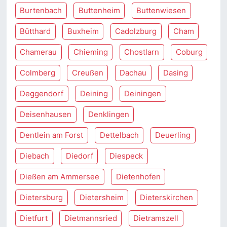
Burtenbach
Buttenheim
Buttenwiesen
Bütthard
Buxheim
Cadolzburg
Cham
Chamerau
Chieming
Chostlarn
Coburg
Colmberg
Creußen
Dachau
Dasing
Deggendorf
Deining
Deiningen
Deisenhausen
Denklingen
Dentlein am Forst
Dettelbach
Deuerling
Diebach
Diedorf
Diespeck
Dießen am Ammersee
Dietenhofen
Dietersburg
Dietersheim
Dieterskirchen
Dietfurt
Dietmannsried
Dietramszell