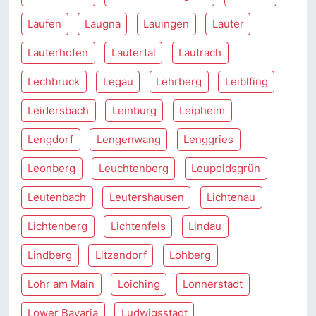
Laufen
Laugna
Lauingen
Lauter
Lauterhofen
Lautertal
Lautrach
Lechbruck
Legau
Lehrberg
Leiblfing
Leidersbach
Leinburg
Leipheim
Lengdorf
Lengenwang
Lenggries
Leonberg
Leuchtenberg
Leupoldsgrün
Leutenbach
Leutershausen
Lichtenau
Lichtenberg
Lichtenfels
Lindau
Lindberg
Litzendorf
Lohberg
Lohr am Main
Loiching
Lonnerstadt
Lower Bavaria
Ludwigsstadt