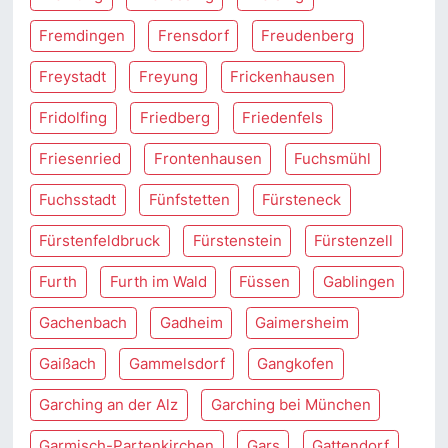
Fremdingen
Frensdorf
Freudenberg
Freystadt
Freyung
Frickenhausen
Fridolfing
Friedberg
Friedenfels
Friesenried
Frontenhausen
Fuchsmühl
Fuchsstadt
Fünfstetten
Fürsteneck
Fürstenfeldbruck
Fürstenstein
Fürstenzell
Furth
Furth im Wald
Füssen
Gablingen
Gachenbach
Gadheim
Gaimersheim
Gaißach
Gammelsdorf
Gangkofen
Garching an der Alz
Garching bei München
Garmisch-Partenkirchen
Gars
Gattendorf