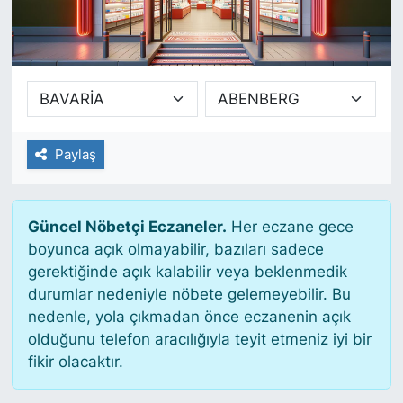
SİYASET
SAĞLIK
Paylaş
Güncel Nöbetçi Eczaneler.
Her eczane gece
boyunca açık olmayabilir, bazıları sadece
gerektiğinde açık kalabilir veya beklenmedik
durumlar nedeniyle nöbete gelemeyebilir. Bu
nedenle, yola çıkmadan önce eczanenin açık
olduğunu telefon aracılığıyla teyit etmeniz iyi bir
fikir olacaktır.