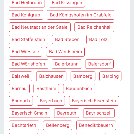
Bad Heilbrunn
Bad Kissingen
Bad Kohlgrub
Bad Königshofen im Grabfeld
Bad Neustadt an der Saale
Bad Reichenhall
Bad Staffelstein
Bad Steben
Bad Tölz
Bad Wiessee
Bad Windsheim
Bad Wörishofen
Baierbrunn
Baiersdorf
Baisweil
Balzhausen
Bamberg
Barbing
Bärnau
Bastheim
Baudenbach
Baunach
Bayerbach
Bayerisch Eisenstein
Bayerisch Gmain
Bayreuth
Bayrischzell
Bechtsrieth
Bellenberg
Benediktbeuern