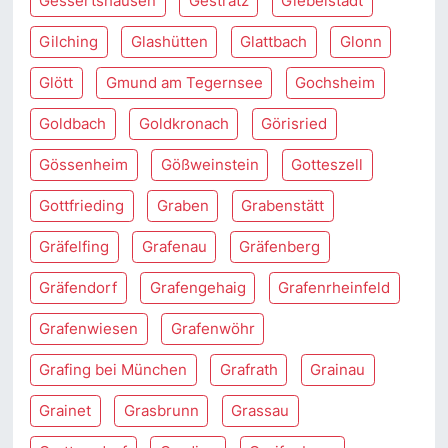
Gessertshausen
Gestratz
Giebelstadt
Gilching
Glashütten
Glattbach
Glonn
Glött
Gmund am Tegernsee
Gochsheim
Goldbach
Goldkronach
Görisried
Gössenheim
Gößweinstein
Gotteszell
Gottfrieding
Graben
Grabenstätt
Gräfelfing
Grafenau
Gräfenberg
Gräfendorf
Grafengehaig
Grafenrheinfeld
Grafenwiesen
Grafenwöhr
Grafing bei München
Grafrath
Grainau
Grainet
Grasbrunn
Grassau