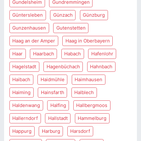
Gundelsheim
Gundremmingen
Güntersleben
Günzach
Günzburg
Gunzenhausen
Gutenstetten
Haag an der Amper
Haag in Oberbayern
Haar
Haarbach
Habach
Hafenlohr
Hagelstadt
Hagenbüchach
Hahnbach
Haibach
Haidmühle
Haimhausen
Haiming
Hainsfarth
Halblech
Haldenwang
Halfing
Hallbergmoos
Hallerndorf
Hallstadt
Hammelburg
Happurg
Harburg
Harsdorf