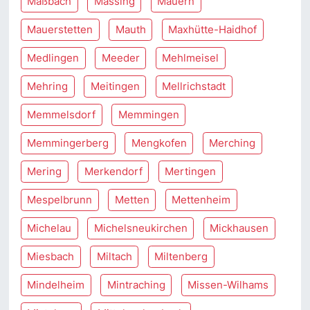
Maßbach
Massing
Mauern
Mauerstetten
Mauth
Maxhütte-Haidhof
Medlingen
Meeder
Mehlmeisel
Mehring
Meitingen
Mellrichstadt
Memmelsdorf
Memmingen
Memmingerberg
Mengkofen
Merching
Mering
Merkendorf
Mertingen
Mespelbrunn
Metten
Mettenheim
Michelau
Michelsneukirchen
Mickhausen
Miesbach
Miltach
Miltenberg
Mindelheim
Mintraching
Missen-Wilhams