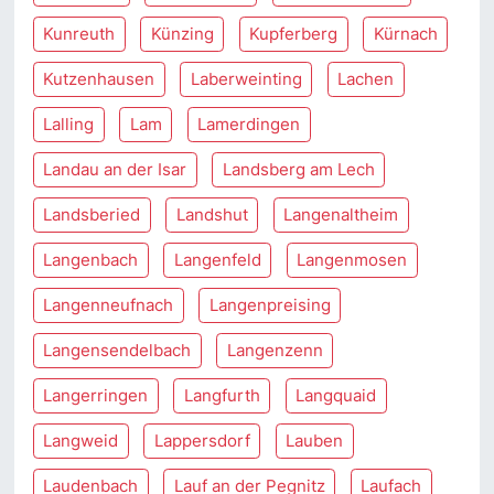
Kunreuth
Künzing
Kupferberg
Kürnach
Kutzenhausen
Laberweinting
Lachen
Lalling
Lam
Lamerdingen
Landau an der Isar
Landsberg am Lech
Landsberied
Landshut
Langenaltheim
Langenbach
Langenfeld
Langenmosen
Langenneufnach
Langenpreising
Langensendelbach
Langenzenn
Langerringen
Langfurth
Langquaid
Langweid
Lappersdorf
Lauben
Laudenbach
Lauf an der Pegnitz
Laufach