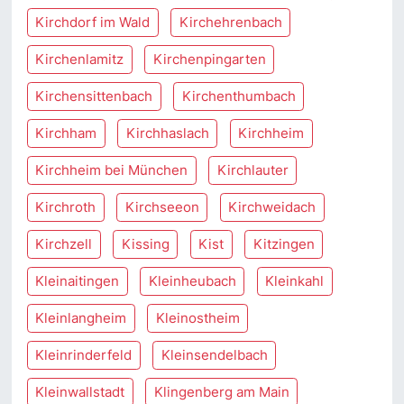
Kirchdorf im Wald
Kirchehrenbach
Kirchenlamitz
Kirchenpingarten
Kirchensittenbach
Kirchenthumbach
Kirchham
Kirchhaslach
Kirchheim
Kirchheim bei München
Kirchlauter
Kirchroth
Kirchseeon
Kirchweidach
Kirchzell
Kissing
Kist
Kitzingen
Kleinaitingen
Kleinheubach
Kleinkahl
Kleinlangheim
Kleinostheim
Kleinrinderfeld
Kleinsendelbach
Kleinwallstadt
Klingenberg am Main