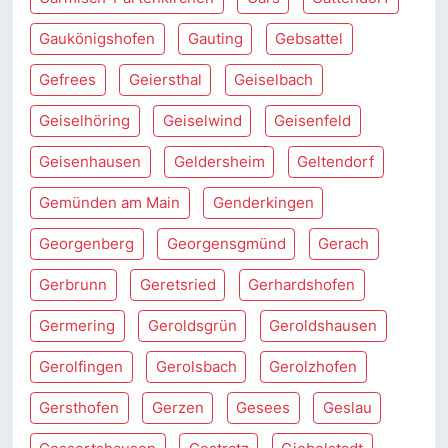
Gaukönigshofen
Gauting
Gebsattel
Gefrees
Geiersthal
Geiselbach
Geiselhöring
Geiselwind
Geisenfeld
Geisenhausen
Geldersheim
Geltendorf
Gemünden am Main
Genderkingen
Georgenberg
Georgensgmünd
Gerach
Gerbrunn
Geretsried
Gerhardshofen
Germering
Geroldsgrün
Geroldshausen
Gerolfingen
Gerolsbach
Gerolzhofen
Gersthofen
Gerzen
Gesees
Geslau