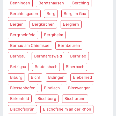
Benningen
Beratzhausen
Berching
Berchtesgaden
Berg
Berg im Gau
Bergen
Bergkirchen
Berglern
Bergrheinfeld
Bergtheim
Bernau am Chiemsee
Bernbeuren
Berngau
Bernhardswald
Bernried
Betzigau
Beutelsbach
Biberbach
Biburg
Bichl
Bidingen
Biebelried
Biessenhofen
Bindlach
Binswangen
Birkenfeld
Bischberg
Bischbrunn
Bischofsgrün
Bischofsheim an der Rhön