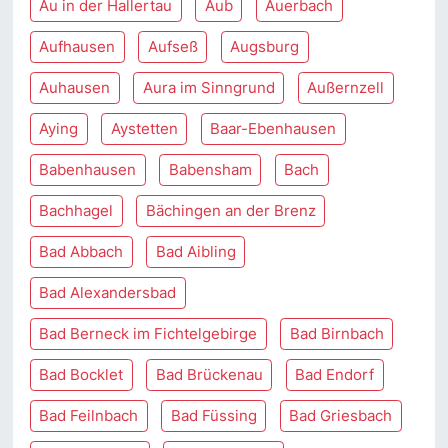
Au in der Hallertau
Aub
Auerbach
Aufhausen
Aufseß
Augsburg
Auhausen
Aura im Sinngrund
Außernzell
Aying
Aystetten
Baar-Ebenhausen
Babenhausen
Babensham
Bach
Bachhagel
Bächingen an der Brenz
Bad Abbach
Bad Aibling
Bad Alexandersbad
Bad Berneck im Fichtelgebirge
Bad Birnbach
Bad Bocklet
Bad Brückenau
Bad Endorf
Bad Feilnbach
Bad Füssing
Bad Griesbach