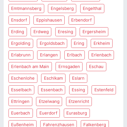
Emtmannsberg
Engelsberg
Engelthal
Ensdorf
Eppishausen
Erbendorf
Erding
Erdweg
Eresing
Ergersheim
Ergolding
Ergoldsbach
Ering
Erkheim
Erlabrunn
Erlangen
Erlbach
Erlenbach
Erlenbach am Main
Ernsgaden
Eschau
Eschenlohe
Eschlkam
Eslarn
Esselbach
Essenbach
Essing
Estenfeld
Ettringen
Etzelwang
Etzenricht
Euerbach
Euerdorf
Eurasburg
Eußenheim
Fahrenzhausen
Falkenberg