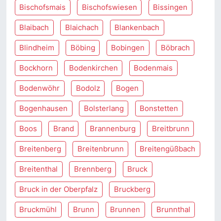
Bischofsmais
Bischofswiesen
Bissingen
Blaibach
Blaichach
Blankenbach
Blindheim
Böbing
Bobingen
Böbrach
Bockhorn
Bodenkirchen
Bodenmais
Bodenwöhr
Bodolz
Bogen
Bogenhausen
Bolsterlang
Bonstetten
Boos
Brand
Brannenburg
Breitbrunn
Breitenberg
Breitenbrunn
Breitengüßbach
Breitenthal
Brennberg
Bruck
Bruck in der Oberpfalz
Bruckberg
Bruckmühl
Brunn
Brunnen
Brunnthal