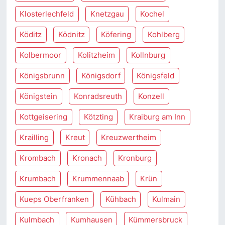
Klosterlechfeld
Knetzgau
Kochel
Köditz
Ködnitz
Köfering
Kohlberg
Kolbermoor
Kolitzheim
Kollnburg
Königsbrunn
Königsdorf
Königsfeld
Königstein
Konradsreuth
Konzell
Kottgeisering
Kötzting
Kraiburg am Inn
Krailling
Kreut
Kreuzwertheim
Krombach
Kronach
Kronburg
Krumbach
Krummennaab
Krün
Kueps Oberfranken
Kühbach
Kulmain
Kulmbach
Kumhausen
Kümmersbruck