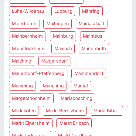
Luhe-Wildenau
Lupburg
Mähring
Maierhöfen
Maihingen
Mainaschaff
Mainbernheim
Mainburg
Mainleus
Mainstockheim
Maisach
Maitenbeth
Malching
Malgersdorf
Mallersdorf-Pfaffenberg
Mammendorf
Mamming
Manching
Mantel
Margetshöchheim
Mariaposching
Marklkofen
Markt Berolzheim
Markt Bibart
Markt Einersheim
Markt Erlbach
Markt Indersdorf
Markt Nordheim