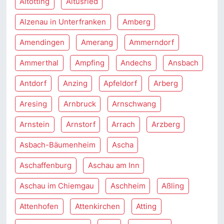
Altötting
Altusried
Alzenau in Unterfranken
Amberg
Amendingen
Amerang
Ammerndorf
Ammerthal
Ampfing
Andechs
Ansbach
Antdorf
Anzing
Apfeldorf
Arberg
Aresing
Arnbruck
Arnschwang
Arnstein
Arnstorf
Arrach
Arzberg
Asbach-Bäumenheim
Ascha
Aschaffenburg
Aschau am Inn
Aschau im Chiemgau
Aschheim
Aßling
Attenhofen
Attenkirchen
Atting