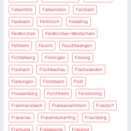
Falkenfels
Falkenstein
Farchant
Faulbach
Feilitzsch
Feldafing
Feldkirchen
Feldkirchen-Westerham
Fellheim
Feucht
Feuchtwangen
Fichtelberg
Finningen
Finsing
Fischach
Fischbachau
Flachslanden
Fladungen
Flintsbach
Floß
Flossenbürg
Forchheim
Forstinning
Frammersbach
Frankenwinheim
Frasdorf
Frauenau
Fraueneuharting
Fraunberg
Freihung
Freilassing
Freising