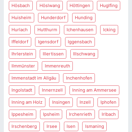
Hösbach
Höslwang
Höttingen
Huglfing
Huisheim
Hunderdorf
Hunding
Hurlach
Hutthurm
Ichenhausen
Icking
Iffeldorf
Igensdorf
Iggensbach
Ihrlerstein
Illertissen
Illschwang
Ilmmünster
Immenreuth
Immenstadt im Allgäu
Inchenhofen
Ingolstadt
Innernzell
Inning am Ammersee
Inning am Holz
Insingen
Inzell
Iphofen
Ippesheim
Ipsheim
Irchenrieth
Irlbach
Irschenberg
Irsee
Isen
Ismaning