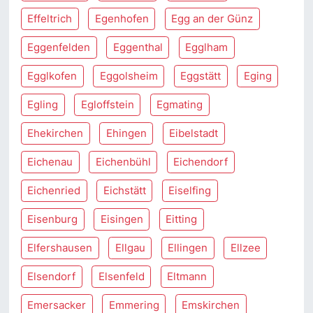
Effeltrich
Egenhofen
Egg an der Günz
Eggenfelden
Eggenthal
Egglham
Egglkofen
Eggolsheim
Eggstätt
Eging
Egling
Egloffstein
Egmating
Ehekirchen
Ehingen
Eibelstadt
Eichenau
Eichenbühl
Eichendorf
Eichenried
Eichstätt
Eiselfing
Eisenburg
Eisingen
Eitting
Elfershausen
Ellgau
Ellingen
Ellzee
Elsendorf
Elsenfeld
Eltmann
Emersacker
Emmering
Emskirchen