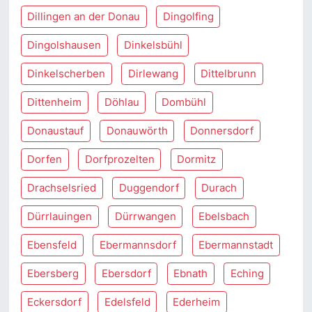
Dillingen an der Donau
Dingolfing
Dingolshausen
Dinkelsbühl
Dinkelscherben
Dirlewang
Dittelbrunn
Dittenheim
Döhlau
Dombühl
Donaustauf
Donauwörth
Donnersdorf
Dorfen
Dorfprozelten
Dormitz
Drachselsried
Duggendorf
Durach
Dürrlauingen
Dürrwangen
Ebelsbach
Ebensfeld
Ebermannsdorf
Ebermannstadt
Ebersberg
Ebersdorf
Ebnath
Eching
Eckersdorf
Edelsfeld
Ederheim