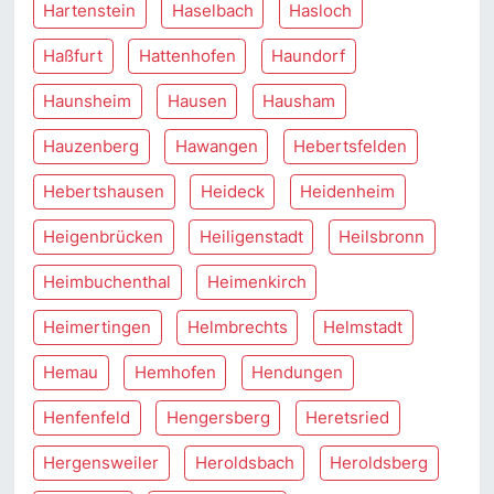
Hartenstein
Haselbach
Hasloch
Haßfurt
Hattenhofen
Haundorf
Haunsheim
Hausen
Hausham
Hauzenberg
Hawangen
Hebertsfelden
Hebertshausen
Heideck
Heidenheim
Heigenbrücken
Heiligenstadt
Heilsbronn
Heimbuchenthal
Heimenkirch
Heimertingen
Helmbrechts
Helmstadt
Hemau
Hemhofen
Hendungen
Henfenfeld
Hengersberg
Heretsried
Hergensweiler
Heroldsbach
Heroldsberg