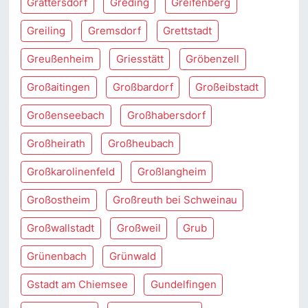
Grattersdorf
Greding
Greifenberg
Greiling
Gremsdorf
Grettstadt
Greußenheim
Griesstätt
Gröbenzell
Großaitingen
Großbardorf
Großeibstadt
Großenseebach
Großhabersdorf
Großheirath
Großheubach
Großkarolinenfeld
Großlangheim
Großostheim
Großreuth bei Schweinau
Großwallstadt
Großweil
Grub
Grünenbach
Grünwald
Gstadt am Chiemsee
Gundelfingen