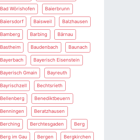
Bad Wörishofen
Baierbrunn
Baiersdorf
Baisweil
Balzhausen
Bamberg
Barbing
Bärnau
Bastheim
Baudenbach
Baunach
Bayerbach
Bayerisch Eisenstein
Bayerisch Gmain
Bayreuth
Bayrischzell
Bechtsrieth
Bellenberg
Benediktbeuern
Benningen
Beratzhausen
Berching
Berchtesgaden
Berg
Berg im Gau
Bergen
Bergkirchen