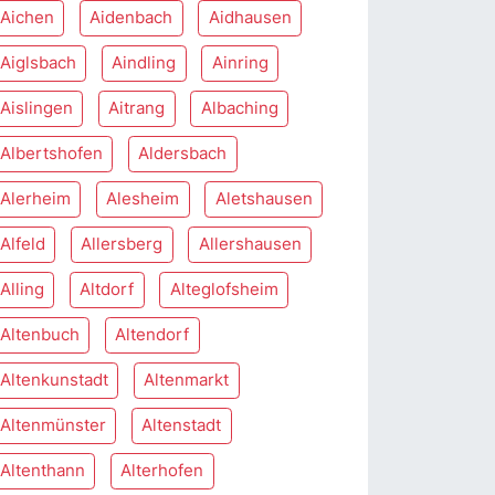
Aichen
Aidenbach
Aidhausen
Aiglsbach
Aindling
Ainring
Aislingen
Aitrang
Albaching
Albertshofen
Aldersbach
Alerheim
Alesheim
Aletshausen
Alfeld
Allersberg
Allershausen
Alling
Altdorf
Alteglofsheim
Altenbuch
Altendorf
Altenkunstadt
Altenmarkt
Altenmünster
Altenstadt
Altenthann
Alterhofen