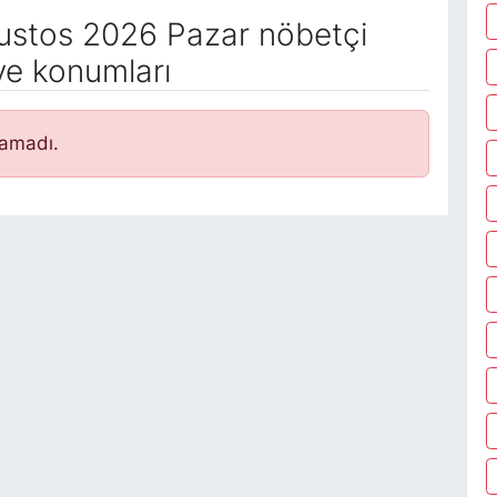
stos 2026 Pazar nöbetçi
ve konumları
namadı.