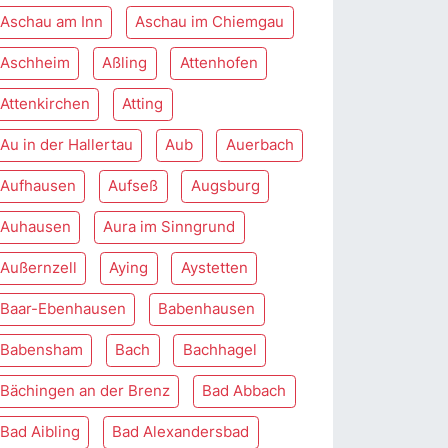
Aschau am Inn
Aschau im Chiemgau
Aschheim
Aßling
Attenhofen
Attenkirchen
Atting
Au in der Hallertau
Aub
Auerbach
Aufhausen
Aufseß
Augsburg
Auhausen
Aura im Sinngrund
Außernzell
Aying
Aystetten
Baar-Ebenhausen
Babenhausen
Babensham
Bach
Bachhagel
Bächingen an der Brenz
Bad Abbach
Bad Aibling
Bad Alexandersbad