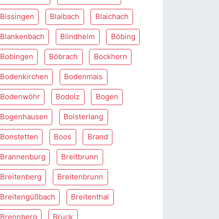
Bissingen
Blaibach
Blaichach
Blankenbach
Blindheim
Böbing
Bobingen
Böbrach
Bockhorn
Bodenkirchen
Bodenmais
Bodenwöhr
Bodolz
Bogen
Bogenhausen
Bolsterlang
Bonstetten
Boos
Brand
Brannenburg
Breitbrunn
Breitenberg
Breitenbrunn
Breitengüßbach
Breitenthal
Brennberg
Bruck