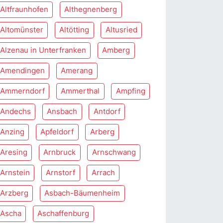
Altfraunhofen
Althegnenberg
Altomünster
Altötting
Altusried
Alzenau in Unterfranken
Amberg
Amendingen
Amerang
Ammerndorf
Ammerthal
Ampfing
Andechs
Ansbach
Antdorf
Anzing
Apfeldorf
Arberg
Aresing
Arnbruck
Arnschwang
Arnstein
Arnstorf
Arrach
Arzberg
Asbach-Bäumenheim
Ascha
Aschaffenburg