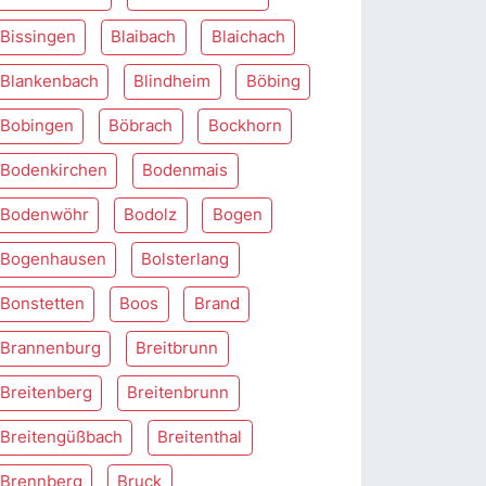
Bissingen
Blaibach
Blaichach
Blankenbach
Blindheim
Böbing
Bobingen
Böbrach
Bockhorn
Bodenkirchen
Bodenmais
Bodenwöhr
Bodolz
Bogen
Bogenhausen
Bolsterlang
Bonstetten
Boos
Brand
Brannenburg
Breitbrunn
Breitenberg
Breitenbrunn
Breitengüßbach
Breitenthal
Brennberg
Bruck