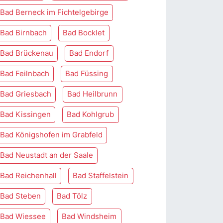
Bad Berneck im Fichtelgebirge
Bad Birnbach
Bad Bocklet
Bad Brückenau
Bad Endorf
Bad Feilnbach
Bad Füssing
Bad Griesbach
Bad Heilbrunn
Bad Kissingen
Bad Kohlgrub
Bad Königshofen im Grabfeld
Bad Neustadt an der Saale
Bad Reichenhall
Bad Staffelstein
Bad Steben
Bad Tölz
Bad Wiessee
Bad Windsheim