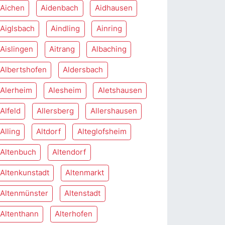
Aichen
Aidenbach
Aidhausen
Aiglsbach
Aindling
Ainring
Aislingen
Aitrang
Albaching
Albertshofen
Aldersbach
Alerheim
Alesheim
Aletshausen
Alfeld
Allersberg
Allershausen
Alling
Altdorf
Alteglofsheim
Altenbuch
Altendorf
Altenkunstadt
Altenmarkt
Altenmünster
Altenstadt
Altenthann
Alterhofen