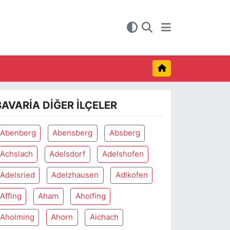
BAVARIA DIĞER İLÇELER
Abenberg
Abensberg
Absberg
Achslach
Adelsdorf
Adelshofen
Adelsried
Adelzhausen
Adlkofen
Affing
Aham
Aholfing
Aholming
Ahorn
Aichach