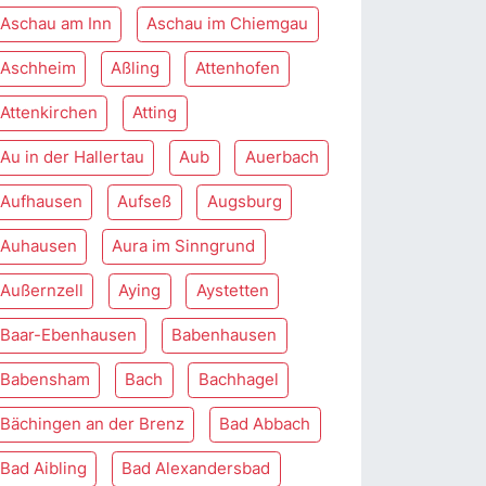
Aschau am Inn
Aschau im Chiemgau
Aschheim
Aßling
Attenhofen
Attenkirchen
Atting
Au in der Hallertau
Aub
Auerbach
Aufhausen
Aufseß
Augsburg
Auhausen
Aura im Sinngrund
Außernzell
Aying
Aystetten
Baar-Ebenhausen
Babenhausen
Babensham
Bach
Bachhagel
Bächingen an der Brenz
Bad Abbach
Bad Aibling
Bad Alexandersbad