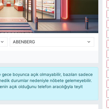
gece boyunca açık olmayabilir, bazıları sadece
nmedik durumlar nedeniyle nöbete gelemeyebilir.
in açık olduğunu telefon aracılığıyla teyit