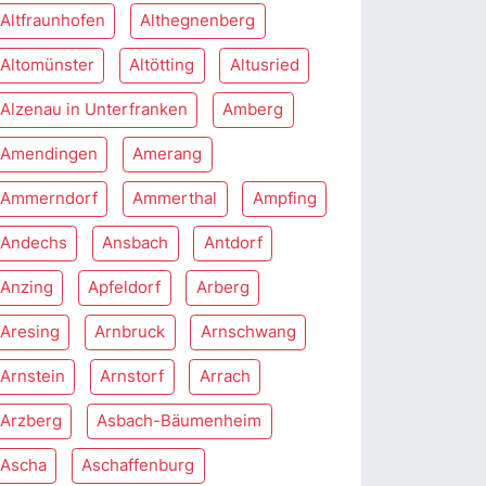
Altfraunhofen
Althegnenberg
Altomünster
Altötting
Altusried
Alzenau in Unterfranken
Amberg
Amendingen
Amerang
Ammerndorf
Ammerthal
Ampfing
Andechs
Ansbach
Antdorf
Anzing
Apfeldorf
Arberg
Aresing
Arnbruck
Arnschwang
Arnstein
Arnstorf
Arrach
Arzberg
Asbach-Bäumenheim
Ascha
Aschaffenburg