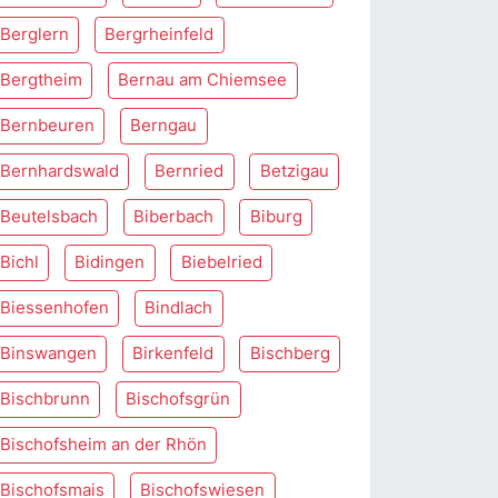
Berglern
Bergrheinfeld
Bergtheim
Bernau am Chiemsee
Bernbeuren
Berngau
Bernhardswald
Bernried
Betzigau
Beutelsbach
Biberbach
Biburg
Bichl
Bidingen
Biebelried
Biessenhofen
Bindlach
Binswangen
Birkenfeld
Bischberg
Bischbrunn
Bischofsgrün
Bischofsheim an der Rhön
Bischofsmais
Bischofswiesen