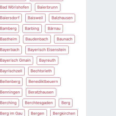
Bad Wörishofen
Baierbrunn
Baiersdorf
Baisweil
Balzhausen
Bamberg
Barbing
Bärnau
Bastheim
Baudenbach
Baunach
Bayerbach
Bayerisch Eisenstein
Bayerisch Gmain
Bayreuth
Bayrischzell
Bechtsrieth
Bellenberg
Benediktbeuern
Benningen
Beratzhausen
Berching
Berchtesgaden
Berg
Berg im Gau
Bergen
Bergkirchen