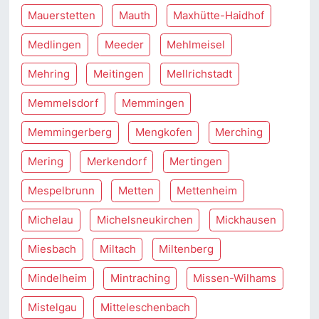
Mauerstetten
Mauth
Maxhütte-Haidhof
Medlingen
Meeder
Mehlmeisel
Mehring
Meitingen
Mellrichstadt
Memmelsdorf
Memmingen
Memmingerberg
Mengkofen
Merching
Mering
Merkendorf
Mertingen
Mespelbrunn
Metten
Mettenheim
Michelau
Michelsneukirchen
Mickhausen
Miesbach
Miltach
Miltenberg
Mindelheim
Mintraching
Missen-Wilhams
Mistelgau
Mitteleschenbach