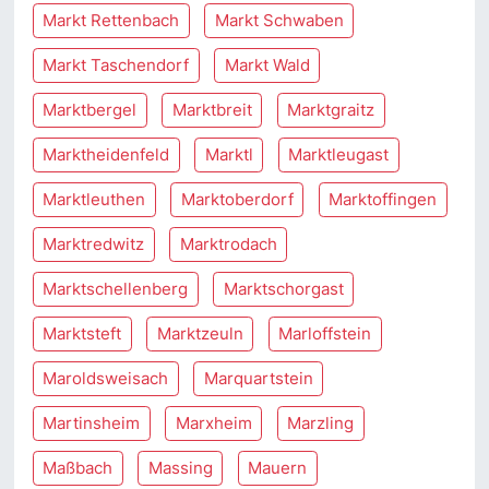
Markt Rettenbach
Markt Schwaben
Markt Taschendorf
Markt Wald
Marktbergel
Marktbreit
Marktgraitz
Marktheidenfeld
Marktl
Marktleugast
Marktleuthen
Marktoberdorf
Marktoffingen
Marktredwitz
Marktrodach
Marktschellenberg
Marktschorgast
Marktsteft
Marktzeuln
Marloffstein
Maroldsweisach
Marquartstein
Martinsheim
Marxheim
Marzling
Maßbach
Massing
Mauern