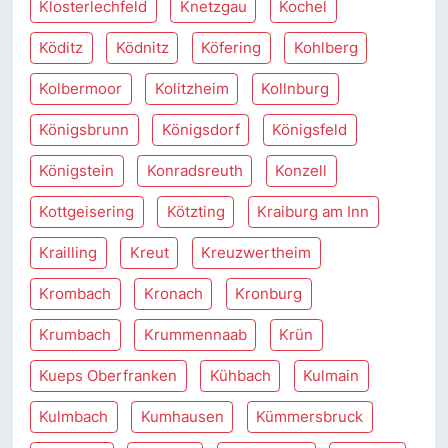
Klosterlechfeld
Knetzgau
Kochel
Köditz
Ködnitz
Köfering
Kohlberg
Kolbermoor
Kolitzheim
Kollnburg
Königsbrunn
Königsdorf
Königsfeld
Königstein
Konradsreuth
Konzell
Kottgeisering
Kötzting
Kraiburg am Inn
Krailling
Kreut
Kreuzwertheim
Krombach
Kronach
Kronburg
Krumbach
Krummennaab
Krün
Kueps Oberfranken
Kühbach
Kulmain
Kulmbach
Kumhausen
Kümmersbruck