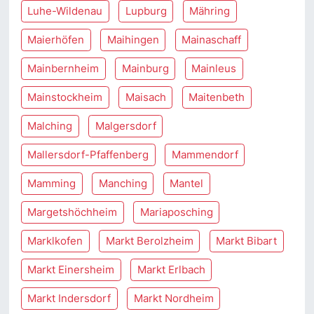
Luhe-Wildenau
Lupburg
Mähring
Maierhöfen
Maihingen
Mainaschaff
Mainbernheim
Mainburg
Mainleus
Mainstockheim
Maisach
Maitenbeth
Malching
Malgersdorf
Mallersdorf-Pfaffenberg
Mammendorf
Mamming
Manching
Mantel
Margetshöchheim
Mariaposching
Marklkofen
Markt Berolzheim
Markt Bibart
Markt Einersheim
Markt Erlbach
Markt Indersdorf
Markt Nordheim