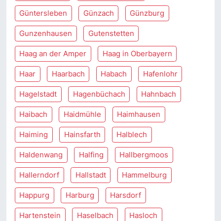
Güntersleben
Günzach
Günzburg
Gunzenhausen
Gutenstetten
Haag an der Amper
Haag in Oberbayern
Haar
Haarbach
Habach
Hafenlohr
Hagelstadt
Hagenbüchach
Hahnbach
Haibach
Haidmühle
Haimhausen
Haiming
Hainsfarth
Halblech
Haldenwang
Halfing
Hallbergmoos
Hallerndorf
Hallstadt
Hammelburg
Happurg
Harburg
Harsdorf
Hartenstein
Haselbach
Hasloch