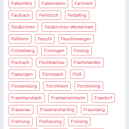
Falkenfels
Falkenstein
Farchant
Faulbach
Feilitzsch
Feldafing
Feldkirchen
Feldkirchen-Westerham
Fellheim
Feucht
Feuchtwangen
Fichtelberg
Finningen
Finsing
Fischach
Fischbachau
Flachslanden
Fladungen
Flintsbach
Floß
Flossenbürg
Forchheim
Forstinning
Frammersbach
Frankenwinheim
Frasdorf
Frauenau
Fraueneuharting
Fraunberg
Freihung
Freilassing
Freising