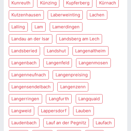
Kunreuth
Künzing
Kupferberg
Kürnach
Kutzenhausen
Laberweinting
Lachen
Lalling
Lam
Lamerdingen
Landau an der Isar
Landsberg am Lech
Landsberied
Landshut
Langenaltheim
Langenbach
Langenfeld
Langenmosen
Langenneufnach
Langenpreising
Langensendelbach
Langenzenn
Langerringen
Langfurth
Langquaid
Langweid
Lappersdorf
Lauben
Laudenbach
Lauf an der Pegnitz
Laufach