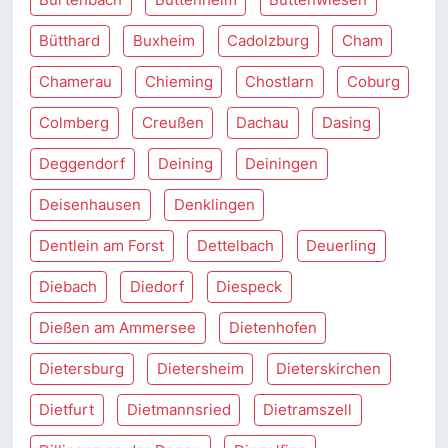
Bütthard
Buxheim
Cadolzburg
Cham
Chamerau
Chieming
Chostlarn
Coburg
Colmberg
Creußen
Dachau
Dasing
Deggendorf
Deining
Deiningen
Deisenhausen
Denklingen
Dentlein am Forst
Dettelbach
Deuerling
Diebach
Diedorf
Diespeck
Dießen am Ammersee
Dietenhofen
Dietersburg
Dietersheim
Dieterskirchen
Dietfurt
Dietmannsried
Dietramszell