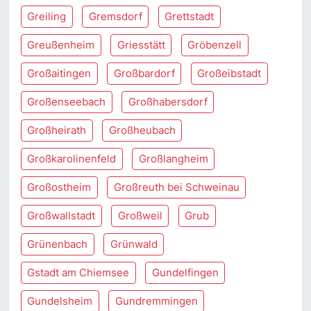
Greiling
Gremsdorf
Grettstadt
Greußenheim
Griesstätt
Gröbenzell
Großaitingen
Großbardorf
Großeibstadt
Großenseebach
Großhabersdorf
Großheirath
Großheubach
Großkarolinenfeld
Großlangheim
Großostheim
Großreuth bei Schweinau
Großwallstadt
Großweil
Grub
Grünenbach
Grünwald
Gstadt am Chiemsee
Gundelfingen
Gundelsheim
Gundremmingen