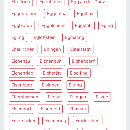
Effeltrich
Egenhofen
Egg an der Günz
Eggenfelden
Eggenthal
Egglham
Egglkofen
Eggolsheim
Eggstätt
Eging
Egling
Egloffstein
Egmating
Ehekirchen
Ehingen
Eibelstadt
Eichenau
Eichenbühl
Eichendorf
Eichenried
Eichstätt
Eiselfing
Eisenburg
Eisingen
Eitting
Elfershausen
Ellgau
Ellingen
Ellzee
Elsendorf
Elsenfeld
Eltmann
Emersacker
Emmering
Emskirchen