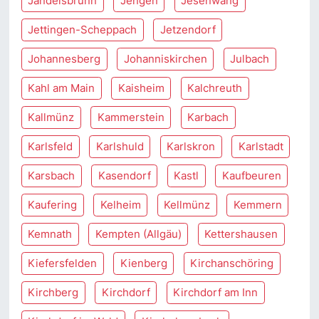
Jandelsbrunn
Jengen
Jesenwang
Jettingen-Scheppach
Jetzendorf
Johannesberg
Johanniskirchen
Julbach
Kahl am Main
Kaisheim
Kalchreuth
Kallmünz
Kammerstein
Karbach
Karlsfeld
Karlshuld
Karlskron
Karlstadt
Karsbach
Kasendorf
Kastl
Kaufbeuren
Kaufering
Kelheim
Kellmünz
Kemmern
Kemnath
Kempten (Allgäu)
Kettershausen
Kiefersfelden
Kienberg
Kirchanschöring
Kirchberg
Kirchdorf
Kirchdorf am Inn