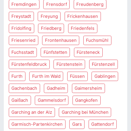
Fremdingen
Frensdorf
Freudenberg
Freystadt
Freyung
Frickenhausen
Fridolfing
Friedberg
Friedenfels
Friesenried
Frontenhausen
Fuchsmühl
Fuchsstadt
Fünfstetten
Fürsteneck
Fürstenfeldbruck
Fürstenstein
Fürstenzell
Furth
Furth im Wald
Füssen
Gablingen
Gachenbach
Gadheim
Gaimersheim
Gaißach
Gammelsdorf
Gangkofen
Garching an der Alz
Garching bei München
Garmisch-Partenkirchen
Gars
Gattendorf