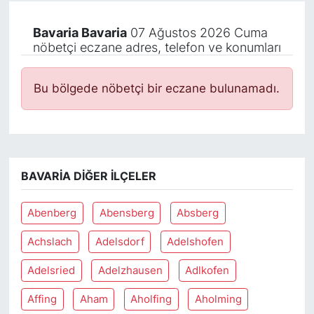
Bavaria Bavaria
07 Ağustos 2026 Cuma
nöbetçi eczane adres, telefon ve konumları
Bu bölgede nöbetçi bir eczane bulunamadı.
BAVARIA DIĞER İLÇELER
Abenberg
Abensberg
Absberg
Achslach
Adelsdorf
Adelshofen
Adelsried
Adelzhausen
Adlkofen
Affing
Aham
Aholfing
Aholming