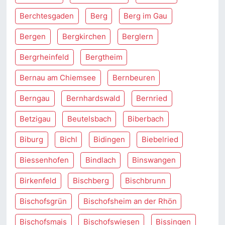
Berchtesgaden
Berg
Berg im Gau
Bergen
Bergkirchen
Berglern
Bergrheinfeld
Bergtheim
Bernau am Chiemsee
Bernbeuren
Berngau
Bernhardswald
Bernried
Betzigau
Beutelsbach
Biberbach
Biburg
Bichl
Bidingen
Biebelried
Biessenhofen
Bindlach
Binswangen
Birkenfeld
Bischberg
Bischbrunn
Bischofsgrün
Bischofsheim an der Rhön
Bischofsmais
Bischofswiesen
Bissingen