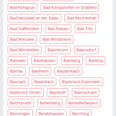
Bad Kohlgrub
Bad Königshofen im Grabfeld
Bad Neustadt an der Saale
Bad Reichenhall
Bad Staffelstein
Bad Steben
Bad Tölz
Bad Wiessee
Bad Windsheim
Bad Wörishofen
Baierbrunn
Baiersdorf
Baisweil
Balzhausen
Bamberg
Barbing
Bärnau
Bastheim
Baudenbach
Baunach
Bayerbach
Bayerisch Eisenstein
Bayerisch Gmain
Bayreuth
Bayrischzell
Bechtsrieth
Bellenberg
Benediktbeuern
Benningen
Beratzhausen
Berching