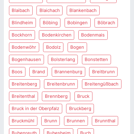
Blaibach
Blaichach
Blankenbach
Blindheim
Böbing
Bobingen
Böbrach
Bockhorn
Bodenkirchen
Bodenmais
Bodenwöhr
Bodolz
Bogen
Bogenhausen
Bolsterlang
Bonstetten
Boos
Brand
Brannenburg
Breitbrunn
Breitenberg
Breitenbrunn
Breitengüßbach
Breitenthal
Brennberg
Bruck
Bruck in der Oberpfalz
Bruckberg
Bruckmühl
Brunn
Brunnen
Brunnthal
Bubenreuth
Bubesheim
Buch