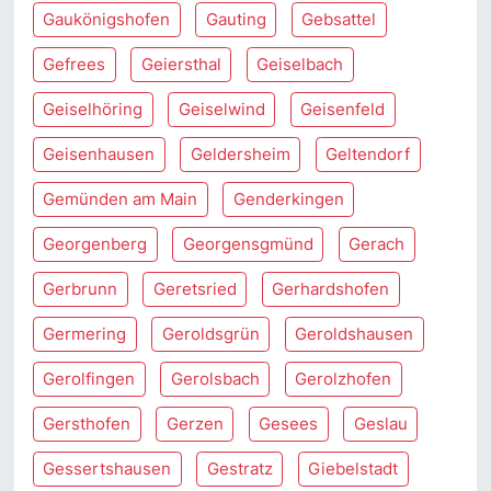
Gaukönigshofen
Gauting
Gebsattel
Gefrees
Geiersthal
Geiselbach
Geiselhöring
Geiselwind
Geisenfeld
Geisenhausen
Geldersheim
Geltendorf
Gemünden am Main
Genderkingen
Georgenberg
Georgensgmünd
Gerach
Gerbrunn
Geretsried
Gerhardshofen
Germering
Geroldsgrün
Geroldshausen
Gerolfingen
Gerolsbach
Gerolzhofen
Gersthofen
Gerzen
Gesees
Geslau
Gessertshausen
Gestratz
Giebelstadt