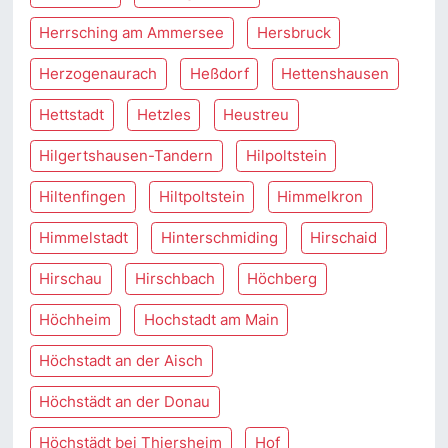
Herrsching am Ammersee
Hersbruck
Herzogenaurach
Heßdorf
Hettenshausen
Hettstadt
Hetzles
Heustreu
Hilgertshausen-Tandern
Hilpoltstein
Hiltenfingen
Hiltpoltstein
Himmelkron
Himmelstadt
Hinterschmiding
Hirschaid
Hirschau
Hirschbach
Höchberg
Höchheim
Hochstadt am Main
Höchstadt an der Aisch
Höchstädt an der Donau
Höchstädt bei Thiersheim
Hof