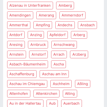
Alzenau in Unterfranken
Amberg
Amendingen
Amerang
Ammerndorf
Ammerthal
Ampfing
Andechs
Ansbach
Antdorf
Anzing
Apfeldorf
Arberg
Aresing
Arnbruck
Arnschwang
Arnstein
Arnstorf
Arrach
Arzberg
Asbach-Bäumenheim
Ascha
Aschaffenburg
Aschau am Inn
Aschau im Chiemgau
Aschheim
Aßling
Attenhofen
Attenkirchen
Atting
Au in der Hallertau
Aub
Auerbach