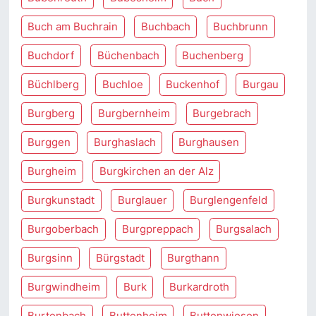
Buch am Buchrain
Buchbach
Buchbrunn
Buchdorf
Büchenbach
Buchenberg
Büchlberg
Buchloe
Buckenhof
Burgau
Burgberg
Burgbernheim
Burgebrach
Burggen
Burghaslach
Burghausen
Burgheim
Burgkirchen an der Alz
Burgkunstadt
Burglauer
Burglengenfeld
Burgoberbach
Burgpreppach
Burgsalach
Burgsinn
Bürgstadt
Burgthann
Burgwindheim
Burk
Burkardroth
Burtenbach
Buttenheim
Buttenwiesen