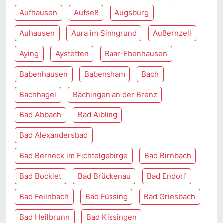
Aufhausen
Aufseß
Augsburg
Auhausen
Aura im Sinngrund
Außernzell
Aying
Aystetten
Baar-Ebenhausen
Babenhausen
Babensham
Bach
Bachhagel
Bächingen an der Brenz
Bad Abbach
Bad Aibling
Bad Alexandersbad
Bad Berneck im Fichtelgebirge
Bad Birnbach
Bad Bocklet
Bad Brückenau
Bad Endorf
Bad Feilnbach
Bad Füssing
Bad Griesbach
Bad Heilbrunn
Bad Kissingen