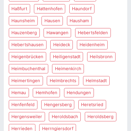
Haßfurt
Hattenhofen
Haundorf
Haunsheim
Hausen
Hausham
Hauzenberg
Hawangen
Hebertsfelden
Hebertshausen
Heideck
Heidenheim
Heigenbrücken
Heiligenstadt
Heilsbronn
Heimbuchenthal
Heimenkirch
Heimertingen
Helmbrechts
Helmstadt
Hemau
Hemhofen
Hendungen
Henfenfeld
Hengersberg
Heretsried
Hergensweiler
Heroldsbach
Heroldsberg
Herrieden
Herrngiersdorf