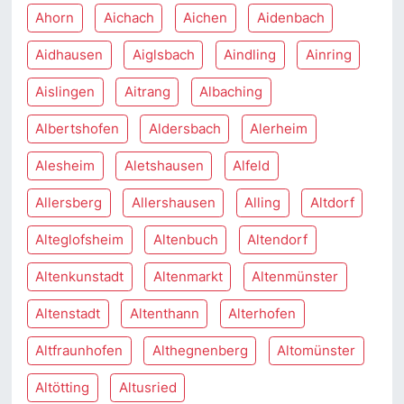
Ahorn
Aichach
Aichen
Aidenbach
Aidhausen
Aiglsbach
Aindling
Ainring
Aislingen
Aitrang
Albaching
Albertshofen
Aldersbach
Alerheim
Alesheim
Aletshausen
Alfeld
Allersberg
Allershausen
Alling
Altdorf
Alteglofsheim
Altenbuch
Altendorf
Altenkunstadt
Altenmarkt
Altenmünster
Altenstadt
Altenthann
Alterhofen
Altfraunhofen
Althegnenberg
Altomünster
Altötting
Altusried