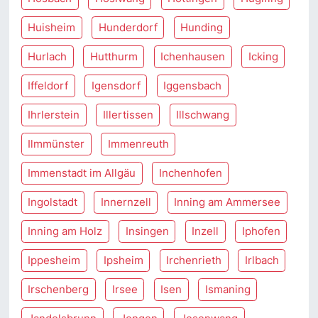
Huisheim
Hunderdorf
Hunding
Hurlach
Hutthurm
Ichenhausen
Icking
Iffeldorf
Igensdorf
Iggensbach
Ihrlerstein
Illertissen
Illschwang
Ilmmünster
Immenreuth
Immenstadt im Allgäu
Inchenhofen
Ingolstadt
Innernzell
Inning am Ammersee
Inning am Holz
Insingen
Inzell
Iphofen
Ippesheim
Ipsheim
Irchenrieth
Irlbach
Irschenberg
Irsee
Isen
Ismaning