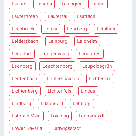
Laufen
Laugna
Lauingen
Lauter
Lauterhofen
Lautertal
Lautrach
Lechbruck
Legau
Lehrberg
Leiblfing
Leidersbach
Leinburg
Leipheim
Lengdorf
Lengenwang
Lenggries
Leonberg
Leuchtenberg
Leupoldsgrün
Leutenbach
Leutershausen
Lichtenau
Lichtenberg
Lichtenfels
Lindau
Lindberg
Litzendorf
Lohberg
Lohr am Main
Loiching
Lonnerstadt
Lower Bavaria
Ludwigsstadt