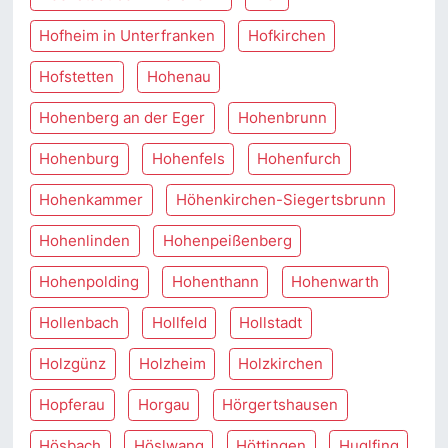
Hofheim in Unterfranken
Hofkirchen
Hofstetten
Hohenau
Hohenberg an der Eger
Hohenbrunn
Hohenburg
Hohenfels
Hohenfurch
Hohenkammer
Höhenkirchen-Siegertsbrunn
Hohenlinden
Hohenpeißenberg
Hohenpolding
Hohenthann
Hohenwarth
Hollenbach
Hollfeld
Hollstadt
Holzgünz
Holzheim
Holzkirchen
Hopferau
Horgau
Hörgertshausen
Hösbach
Höslwang
Höttingen
Huglfing