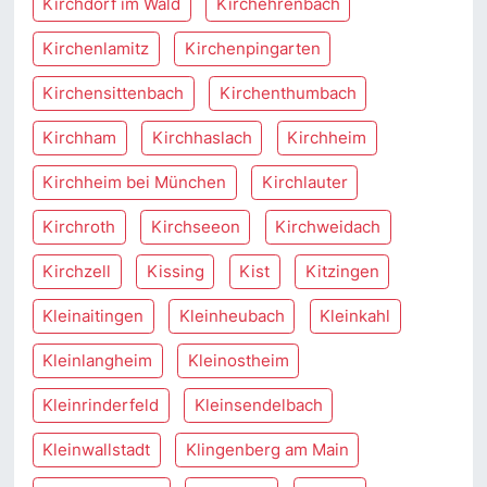
Kirchdorf im Wald
Kirchehrenbach
Kirchenlamitz
Kirchenpingarten
Kirchensittenbach
Kirchenthumbach
Kirchham
Kirchhaslach
Kirchheim
Kirchheim bei München
Kirchlauter
Kirchroth
Kirchseeon
Kirchweidach
Kirchzell
Kissing
Kist
Kitzingen
Kleinaitingen
Kleinheubach
Kleinkahl
Kleinlangheim
Kleinostheim
Kleinrinderfeld
Kleinsendelbach
Kleinwallstadt
Klingenberg am Main