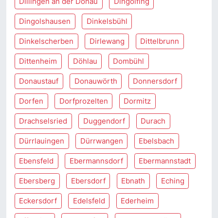
Dillingen an der Donau
Dingolfing
Dingolshausen
Dinkelsbühl
Dinkelscherben
Dirlewang
Dittelbrunn
Dittenheim
Döhlau
Dombühl
Donaustauf
Donauwörth
Donnersdorf
Dorfen
Dorfprozelten
Dormitz
Drachselsried
Duggendorf
Durach
Dürrlauingen
Dürrwangen
Ebelsbach
Ebensfeld
Ebermannsdorf
Ebermannstadt
Ebersberg
Ebersdorf
Ebnath
Eching
Eckersdorf
Edelsfeld
Ederheim