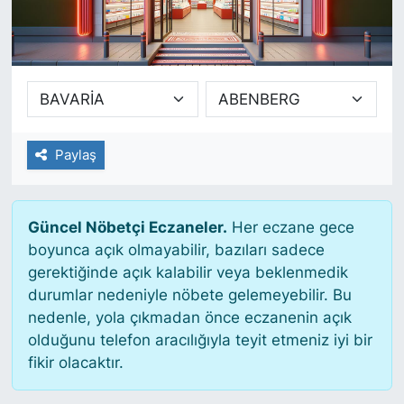
SİYASET
SAĞLIK
Paylaş
Güncel Nöbetçi Eczaneler.
Her eczane gece
boyunca açık olmayabilir, bazıları sadece
gerektiğinde açık kalabilir veya beklenmedik
durumlar nedeniyle nöbete gelemeyebilir. Bu
nedenle, yola çıkmadan önce eczanenin açık
olduğunu telefon aracılığıyla teyit etmeniz iyi bir
fikir olacaktır.