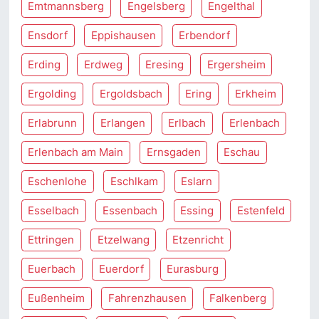
Emtmannsberg
Engelsberg
Engelthal
Ensdorf
Eppishausen
Erbendorf
Erding
Erdweg
Eresing
Ergersheim
Ergolding
Ergoldsbach
Ering
Erkheim
Erlabrunn
Erlangen
Erlbach
Erlenbach
Erlenbach am Main
Ernsgaden
Eschau
Eschenlohe
Eschlkam
Eslarn
Esselbach
Essenbach
Essing
Estenfeld
Ettringen
Etzelwang
Etzenricht
Euerbach
Euerdorf
Eurasburg
Eußenheim
Fahrenzhausen
Falkenberg