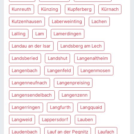
Kunreuth
Künzing
Kupferberg
Kürnach
Kutzenhausen
Laberweinting
Lachen
Lalling
Lam
Lamerdingen
Landau an der Isar
Landsberg am Lech
Landsberied
Landshut
Langenaltheim
Langenbach
Langenfeld
Langenmosen
Langenneufnach
Langenpreising
Langensendelbach
Langenzenn
Langerringen
Langfurth
Langquaid
Langweid
Lappersdorf
Lauben
Laudenbach
Lauf an der Pegnitz
Laufach