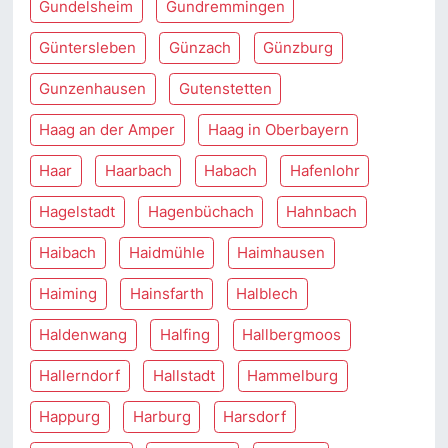
Gundelsheim
Gundremmingen
Güntersleben
Günzach
Günzburg
Gunzenhausen
Gutenstetten
Haag an der Amper
Haag in Oberbayern
Haar
Haarbach
Habach
Hafenlohr
Hagelstadt
Hagenbüchach
Hahnbach
Haibach
Haidmühle
Haimhausen
Haiming
Hainsfarth
Halblech
Haldenwang
Halfing
Hallbergmoos
Hallerndorf
Hallstadt
Hammelburg
Happurg
Harburg
Harsdorf