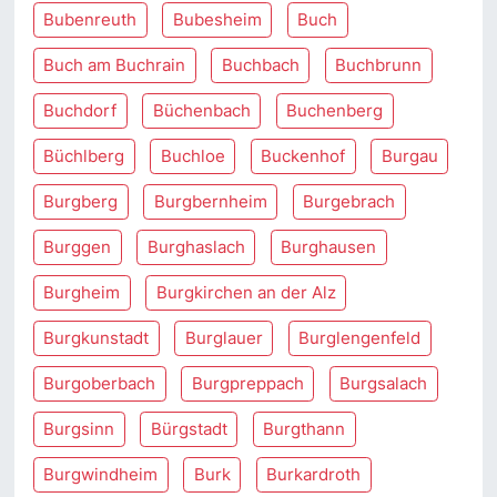
Bubenreuth
Bubesheim
Buch
Buch am Buchrain
Buchbach
Buchbrunn
Buchdorf
Büchenbach
Buchenberg
Büchlberg
Buchloe
Buckenhof
Burgau
Burgberg
Burgbernheim
Burgebrach
Burggen
Burghaslach
Burghausen
Burgheim
Burgkirchen an der Alz
Burgkunstadt
Burglauer
Burglengenfeld
Burgoberbach
Burgpreppach
Burgsalach
Burgsinn
Bürgstadt
Burgthann
Burgwindheim
Burk
Burkardroth