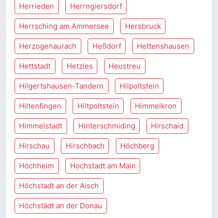
Herrieden
Herrngiersdorf
Herrsching am Ammersee
Hersbruck
Herzogenaurach
Heßdorf
Hettenshausen
Hettstadt
Hetzles
Heustreu
Hilgertshausen-Tandern
Hilpoltstein
Hiltenfingen
Hiltpoltstein
Himmelkron
Himmelstadt
Hinterschmiding
Hirschaid
Hirschau
Hirschbach
Höchberg
Höchheim
Hochstadt am Main
Höchstadt an der Aisch
Höchstädt an der Donau