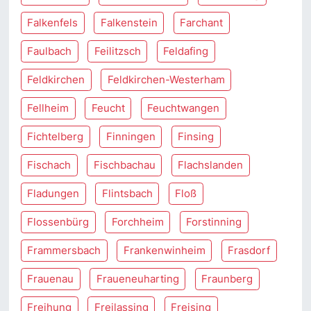
Falkenfels
Falkenstein
Farchant
Faulbach
Feilitzsch
Feldafing
Feldkirchen
Feldkirchen-Westerham
Fellheim
Feucht
Feuchtwangen
Fichtelberg
Finningen
Finsing
Fischach
Fischbachau
Flachslanden
Fladungen
Flintsbach
Floß
Flossenbürg
Forchheim
Forstinning
Frammersbach
Frankenwinheim
Frasdorf
Frauenau
Fraueneuharting
Fraunberg
Freihung
Freilassing
Freising