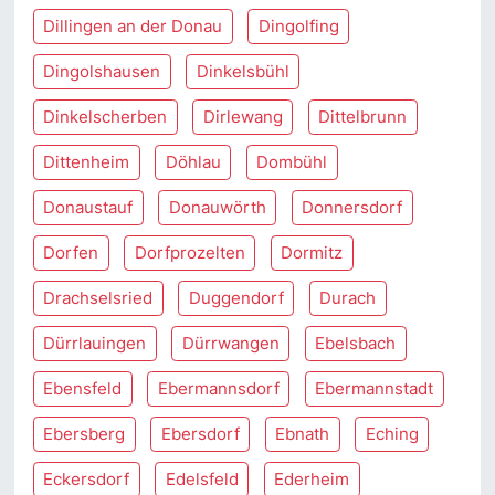
Dillingen an der Donau
Dingolfing
Dingolshausen
Dinkelsbühl
Dinkelscherben
Dirlewang
Dittelbrunn
Dittenheim
Döhlau
Dombühl
Donaustauf
Donauwörth
Donnersdorf
Dorfen
Dorfprozelten
Dormitz
Drachselsried
Duggendorf
Durach
Dürrlauingen
Dürrwangen
Ebelsbach
Ebensfeld
Ebermannsdorf
Ebermannstadt
Ebersberg
Ebersdorf
Ebnath
Eching
Eckersdorf
Edelsfeld
Ederheim