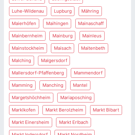
Luhe-Wildenau
Lupburg
Mähring
Maierhöfen
Maihingen
Mainaschaff
Mainbernheim
Mainburg
Mainleus
Mainstockheim
Maisach
Maitenbeth
Malching
Malgersdorf
Mallersdorf-Pfaffenberg
Mammendorf
Mamming
Manching
Mantel
Margetshöchheim
Mariaposching
Marklkofen
Markt Berolzheim
Markt Bibart
Markt Einersheim
Markt Erlbach
Markt Indersdorf
Markt Nordheim