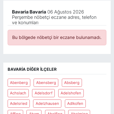
Bavaria Bavaria
06 Ağustos 2026
Perşembe nöbetçi eczane adres, telefon
ve konumları
Bu bölgede nöbetçi bir eczane bulunamadı.
BAVARIA DIĞER İLÇELER
Abenberg
Abensberg
Absberg
Achslach
Adelsdorf
Adelshofen
Adelsried
Adelzhausen
Adlkofen
Affing
Aham
Aholfing
Aholming