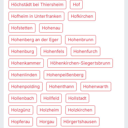
Höchstädt bei Thiersheim
Hof
Hofheim in Unterfranken
Hofkirchen
Hofstetten
Hohenau
Hohenberg an der Eger
Hohenbrunn
Hohenburg
Hohenfels
Hohenfurch
Hohenkammer
Höhenkirchen-Siegertsbrunn
Hohenlinden
Hohenpeißenberg
Hohenpolding
Hohenthann
Hohenwarth
Hollenbach
Hollfeld
Hollstadt
Holzgünz
Holzheim
Holzkirchen
Hopferau
Horgau
Hörgertshausen