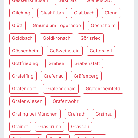
Gessertshausen
Gestratz
Giebelstadt
Gilching
Glashütten
Glattbach
Glonn
Glött
Gmund am Tegernsee
Gochsheim
Goldbach
Goldkronach
Görisried
Gössenheim
Gößweinstein
Gotteszell
Gottfrieding
Graben
Grabenstätt
Gräfelfing
Grafenau
Gräfenberg
Gräfendorf
Grafengehaig
Grafenrheinfeld
Grafenwiesen
Grafenwöhr
Grafing bei München
Grafrath
Grainau
Grainet
Grasbrunn
Grassau