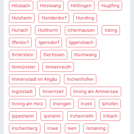
Hösbach
Höslwang
Höttingen
Huglfing
Huisheim
Hunderdorf
Hunding
Hurlach
Hutthurm
Ichenhausen
Icking
Iffeldorf
Igensdorf
Iggensbach
Ihrlerstein
Illertissen
Illschwang
Ilmmünster
Immenreuth
Immenstadt im Allgäu
Inchenhofen
Ingolstadt
Innernzell
Inning am Ammersee
Inning am Holz
Insingen
Inzell
Iphofen
Ippesheim
Ipsheim
Irchenrieth
Irlbach
Irschenberg
Irsee
Isen
Ismaning