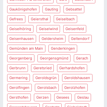
Gaukönigshofen
Gauting
Gebsattel
Gefrees
Geiersthal
Geiselbach
Geiselhöring
Geiselwind
Geisenfeld
Geisenhausen
Geldersheim
Geltendorf
Gemünden am Main
Genderkingen
Georgenberg
Georgensgmünd
Gerach
Gerbrunn
Geretsried
Gerhardshofen
Germering
Geroldsgrün
Geroldshausen
Gerolfingen
Gerolsbach
Gerolzhofen
Gersthofen
Gerzen
Gesees
Geslau