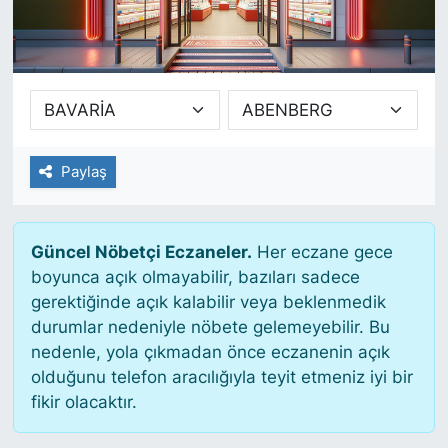
SİYASET
SAĞLIK
Paylaş
Güncel Nöbetçi Eczaneler.
Her eczane gece
boyunca açık olmayabilir, bazıları sadece
gerektiğinde açık kalabilir veya beklenmedik
durumlar nedeniyle nöbete gelemeyebilir. Bu
nedenle, yola çıkmadan önce eczanenin açık
olduğunu telefon aracılığıyla teyit etmeniz iyi bir
fikir olacaktır.