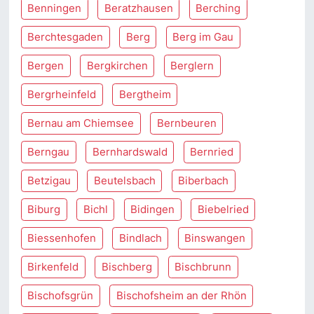
Benningen
Beratzhausen
Berching
Berchtesgaden
Berg
Berg im Gau
Bergen
Bergkirchen
Berglern
Bergrheinfeld
Bergtheim
Bernau am Chiemsee
Bernbeuren
Berngau
Bernhardswald
Bernried
Betzigau
Beutelsbach
Biberbach
Biburg
Bichl
Bidingen
Biebelried
Biessenhofen
Bindlach
Binswangen
Birkenfeld
Bischberg
Bischbrunn
Bischofsgrün
Bischofsheim an der Rhön