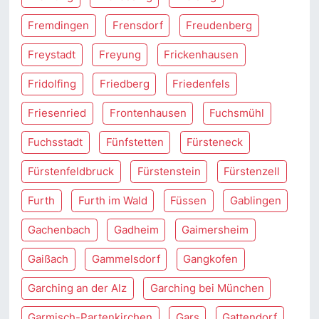
Fremdingen
Frensdorf
Freudenberg
Freystadt
Freyung
Frickenhausen
Fridolfing
Friedberg
Friedenfels
Friesenried
Frontenhausen
Fuchsmühl
Fuchsstadt
Fünfstetten
Fürsteneck
Fürstenfeldbruck
Fürstenstein
Fürstenzell
Furth
Furth im Wald
Füssen
Gablingen
Gachenbach
Gadheim
Gaimersheim
Gaißach
Gammelsdorf
Gangkofen
Garching an der Alz
Garching bei München
Garmisch-Partenkirchen
Gars
Gattendorf