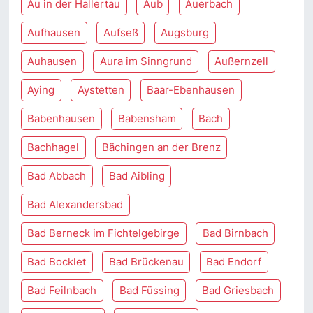
Au in der Hallertau
Aub
Auerbach
Aufhausen
Aufseß
Augsburg
Auhausen
Aura im Sinngrund
Außernzell
Aying
Aystetten
Baar-Ebenhausen
Babenhausen
Babensham
Bach
Bachhagel
Bächingen an der Brenz
Bad Abbach
Bad Aibling
Bad Alexandersbad
Bad Berneck im Fichtelgebirge
Bad Birnbach
Bad Bocklet
Bad Brückenau
Bad Endorf
Bad Feilnbach
Bad Füssing
Bad Griesbach