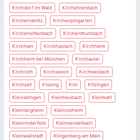
Kirchdorf im Wald
Kirchehrenbach
Kirchenlamitz
Kirchenpingarten
Kirchensittenbach
Kirchenthumbach
Kirchham
Kirchhaslach
Kirchheim
Kirchheim bei München
Kirchlauter
Kirchroth
Kirchseeon
Kirchweidach
Kirchzell
Kissing
Kist
Kitzingen
Kleinaitingen
Kleinheubach
Kleinkahl
Kleinlangheim
Kleinostheim
Kleinrinderfeld
Kleinsendelbach
Kleinwallstadt
Klingenberg am Main