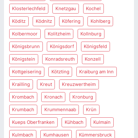
Klosterlechfeld
Knetzgau
Kochel
Köditz
Ködnitz
Köfering
Kohlberg
Kolbermoor
Kolitzheim
Kollnburg
Königsbrunn
Königsdorf
Königsfeld
Königstein
Konradsreuth
Konzell
Kottgeisering
Kötzting
Kraiburg am Inn
Krailling
Kreut
Kreuzwertheim
Krombach
Kronach
Kronburg
Krumbach
Krummennaab
Krün
Kueps Oberfranken
Kühbach
Kulmain
Kulmbach
Kumhausen
Kümmersbruck