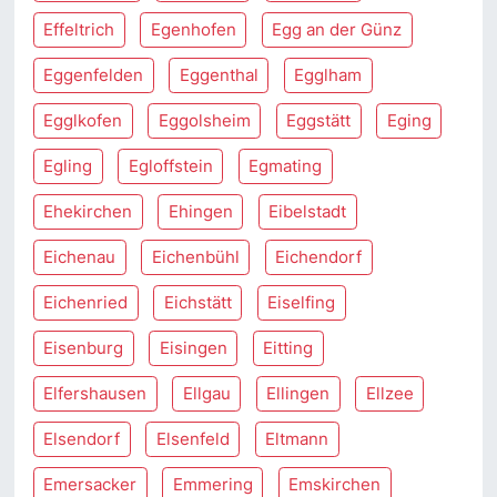
Effeltrich
Egenhofen
Egg an der Günz
Eggenfelden
Eggenthal
Egglham
Egglkofen
Eggolsheim
Eggstätt
Eging
Egling
Egloffstein
Egmating
Ehekirchen
Ehingen
Eibelstadt
Eichenau
Eichenbühl
Eichendorf
Eichenried
Eichstätt
Eiselfing
Eisenburg
Eisingen
Eitting
Elfershausen
Ellgau
Ellingen
Ellzee
Elsendorf
Elsenfeld
Eltmann
Emersacker
Emmering
Emskirchen