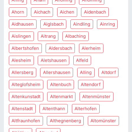
Ahorn
Aichach
Aichen
Aidenbach
Aidhausen
Aiglsbach
Aindling
Ainring
Aislingen
Aitrang
Albaching
Albertshofen
Aldersbach
Alerheim
Alesheim
Aletshausen
Alfeld
Allersberg
Allershausen
Alling
Altdorf
Alteglofsheim
Altenbuch
Altendorf
Altenkunstadt
Altenmarkt
Altenmünster
Altenstadt
Altenthann
Alterhofen
Altfraunhofen
Althegnenberg
Altomünster