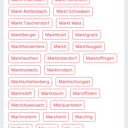
Markt Rettenbach
Markt Schwaben
Markt Taschendorf
Markt Wald
Marktbergel
Marktbreit
Marktgraitz
Marktheidenfeld
Marktl
Marktleugast
Marktleuthen
Marktoberdorf
Marktoffingen
Marktredwitz
Marktrodach
Marktschellenberg
Marktschorgast
Marktsteft
Marktzeuln
Marloffstein
Maroldsweisach
Marquartstein
Martinsheim
Marxheim
Marzling