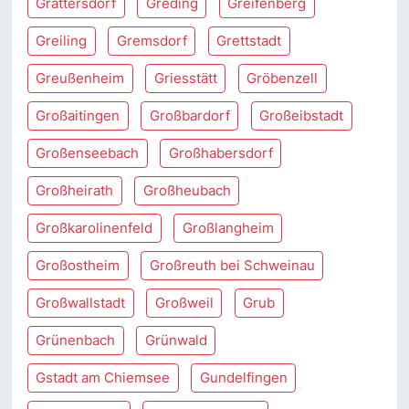
Grattersdorf
Greding
Greifenberg
Greiling
Gremsdorf
Grettstadt
Greußenheim
Griesstätt
Gröbenzell
Großaitingen
Großbardorf
Großeibstadt
Großenseebach
Großhabersdorf
Großheirath
Großheubach
Großkarolinenfeld
Großlangheim
Großostheim
Großreuth bei Schweinau
Großwallstadt
Großweil
Grub
Grünenbach
Grünwald
Gstadt am Chiemsee
Gundelfingen