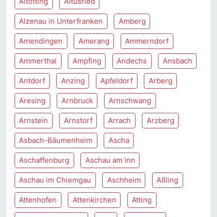
Altötting
Altusried
Alzenau in Unterfranken
Amberg
Amendingen
Amerang
Ammerndorf
Ammerthal
Ampfing
Andechs
Ansbach
Antdorf
Anzing
Apfeldorf
Arberg
Aresing
Arnbruck
Arnschwang
Arnstein
Arnstorf
Arrach
Arzberg
Asbach-Bäumenheim
Ascha
Aschaffenburg
Aschau am Inn
Aschau im Chiemgau
Aschheim
Aßling
Attenhofen
Attenkirchen
Atting