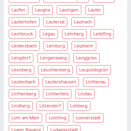
Laufen
Laugna
Lauingen
Lauter
Lauterhofen
Lautertal
Lautrach
Lechbruck
Legau
Lehrberg
Leiblfing
Leidersbach
Leinburg
Leipheim
Lengdorf
Lengenwang
Lenggries
Leonberg
Leuchtenberg
Leupoldsgrün
Leutenbach
Leutershausen
Lichtenau
Lichtenberg
Lichtenfels
Lindau
Lindberg
Litzendorf
Lohberg
Lohr am Main
Loiching
Lonnerstadt
Lower Bavaria
Ludwigsstadt