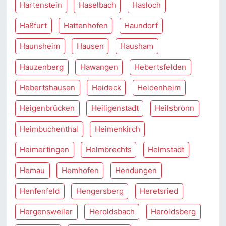
Hartenstein
Haselbach
Hasloch
Haßfurt
Hattenhofen
Haundorf
Haunsheim
Hausen
Hausham
Hauzenberg
Hawangen
Hebertsfelden
Hebertshausen
Heideck
Heidenheim
Heigenbrücken
Heiligenstadt
Heilsbronn
Heimbuchenthal
Heimenkirch
Heimertingen
Helmbrechts
Helmstadt
Hemau
Hemhofen
Hendungen
Henfenfeld
Hengersberg
Heretsried
Hergensweiler
Heroldsbach
Heroldsberg