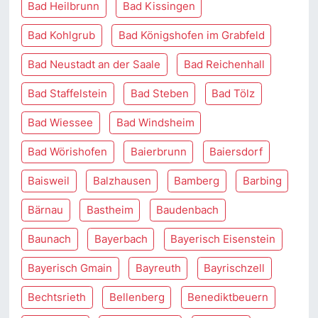
Bad Heilbrunn
Bad Kissingen
Bad Kohlgrub
Bad Königshofen im Grabfeld
Bad Neustadt an der Saale
Bad Reichenhall
Bad Staffelstein
Bad Steben
Bad Tölz
Bad Wiessee
Bad Windsheim
Bad Wörishofen
Baierbrunn
Baiersdorf
Baisweil
Balzhausen
Bamberg
Barbing
Bärnau
Bastheim
Baudenbach
Baunach
Bayerbach
Bayerisch Eisenstein
Bayerisch Gmain
Bayreuth
Bayrischzell
Bechtsrieth
Bellenberg
Benediktbeuern