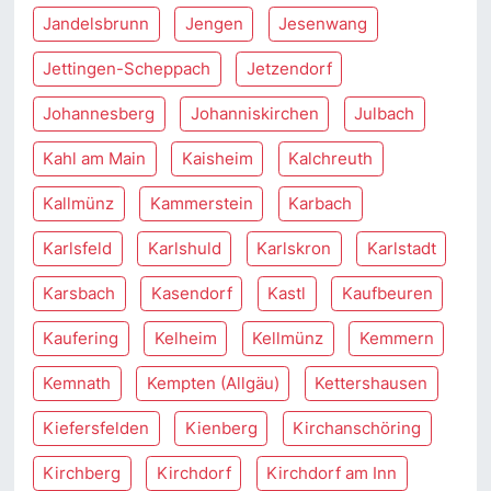
Jandelsbrunn
Jengen
Jesenwang
Jettingen-Scheppach
Jetzendorf
Johannesberg
Johanniskirchen
Julbach
Kahl am Main
Kaisheim
Kalchreuth
Kallmünz
Kammerstein
Karbach
Karlsfeld
Karlshuld
Karlskron
Karlstadt
Karsbach
Kasendorf
Kastl
Kaufbeuren
Kaufering
Kelheim
Kellmünz
Kemmern
Kemnath
Kempten (Allgäu)
Kettershausen
Kiefersfelden
Kienberg
Kirchanschöring
Kirchberg
Kirchdorf
Kirchdorf am Inn