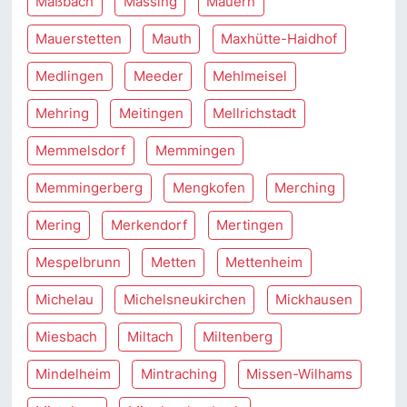
Maßbach
Massing
Mauern
Mauerstetten
Mauth
Maxhütte-Haidhof
Medlingen
Meeder
Mehlmeisel
Mehring
Meitingen
Mellrichstadt
Memmelsdorf
Memmingen
Memmingerberg
Mengkofen
Merching
Mering
Merkendorf
Mertingen
Mespelbrunn
Metten
Mettenheim
Michelau
Michelsneukirchen
Mickhausen
Miesbach
Miltach
Miltenberg
Mindelheim
Mintraching
Missen-Wilhams