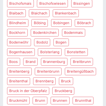
Bischofsmais
Bischofswiesen
Bissingen
Blaibach
Blaichach
Blankenbach
Blindheim
Böbing
Bobingen
Böbrach
Bockhorn
Bodenkirchen
Bodenmais
Bodenwöhr
Bodolz
Bogen
Bogenhausen
Bolsterlang
Bonstetten
Boos
Brand
Brannenburg
Breitbrunn
Breitenberg
Breitenbrunn
Breitengüßbach
Breitenthal
Brennberg
Bruck
Bruck in der Oberpfalz
Bruckberg
Bruckmühl
Brunn
Brunnen
Brunnthal