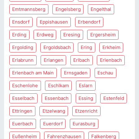
Emtmannsberg
Engelsberg
Engelthal
Ensdorf
Eppishausen
Erbendorf
Erding
Erdweg
Eresing
Ergersheim
Ergolding
Ergoldsbach
Ering
Erkheim
Erlabrunn
Erlangen
Erlbach
Erlenbach
Erlenbach am Main
Ernsgaden
Eschau
Eschenlohe
Eschlkam
Eslarn
Esselbach
Essenbach
Essing
Estenfeld
Ettringen
Etzelwang
Etzenricht
Euerbach
Euerdorf
Eurasburg
Eußenheim
Fahrenzhausen
Falkenberg