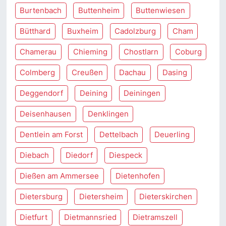
Burtenbach
Buttenheim
Buttenwiesen
Bütthard
Buxheim
Cadolzburg
Cham
Chamerau
Chieming
Chostlarn
Coburg
Colmberg
Creußen
Dachau
Dasing
Deggendorf
Deining
Deiningen
Deisenhausen
Denklingen
Dentlein am Forst
Dettelbach
Deuerling
Diebach
Diedorf
Diespeck
Dießen am Ammersee
Dietenhofen
Dietersburg
Dietersheim
Dieterskirchen
Dietfurt
Dietmannsried
Dietramszell