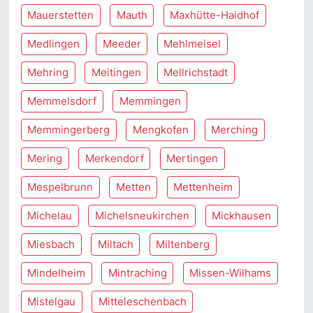
Mauerstetten
Mauth
Maxhütte-Haidhof
Medlingen
Meeder
Mehlmeisel
Mehring
Meitingen
Mellrichstadt
Memmelsdorf
Memmingen
Memmingerberg
Mengkofen
Merching
Mering
Merkendorf
Mertingen
Mespelbrunn
Metten
Mettenheim
Michelau
Michelsneukirchen
Mickhausen
Miesbach
Miltach
Miltenberg
Mindelheim
Mintraching
Missen-Wilhams
Mistelgau
Mitteleschenbach