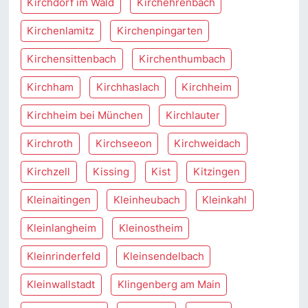
Kirchdorf im Wald
Kirchehrenbach
Kirchenlamitz
Kirchenpingarten
Kirchensittenbach
Kirchenthumbach
Kirchham
Kirchhaslach
Kirchheim
Kirchheim bei München
Kirchlauter
Kirchroth
Kirchseeon
Kirchweidach
Kirchzell
Kissing
Kist
Kitzingen
Kleinaitingen
Kleinheubach
Kleinkahl
Kleinlangheim
Kleinostheim
Kleinrinderfeld
Kleinsendelbach
Kleinwallstadt
Klingenberg am Main