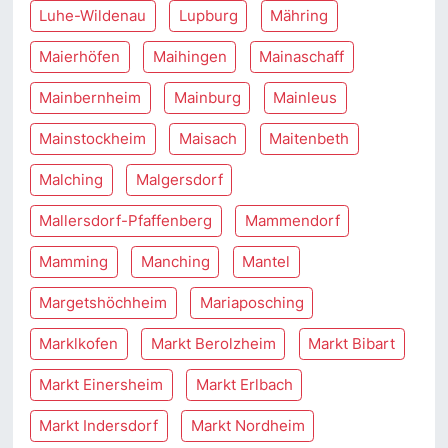
Luhe-Wildenau
Lupburg
Mähring
Maierhöfen
Maihingen
Mainaschaff
Mainbernheim
Mainburg
Mainleus
Mainstockheim
Maisach
Maitenbeth
Malching
Malgersdorf
Mallersdorf-Pfaffenberg
Mammendorf
Mamming
Manching
Mantel
Margetshöchheim
Mariaposching
Marklkofen
Markt Berolzheim
Markt Bibart
Markt Einersheim
Markt Erlbach
Markt Indersdorf
Markt Nordheim