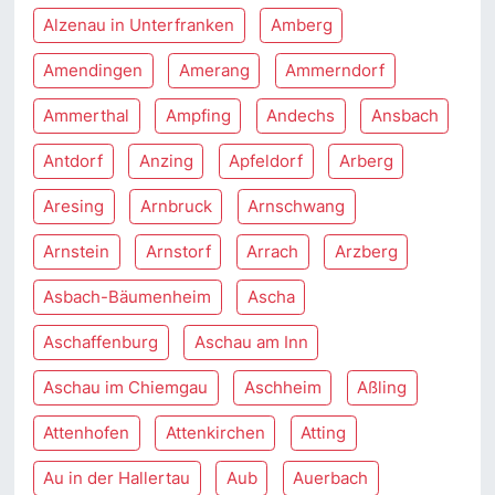
Alzenau in Unterfranken
Amberg
Amendingen
Amerang
Ammerndorf
Ammerthal
Ampfing
Andechs
Ansbach
Antdorf
Anzing
Apfeldorf
Arberg
Aresing
Arnbruck
Arnschwang
Arnstein
Arnstorf
Arrach
Arzberg
Asbach-Bäumenheim
Ascha
Aschaffenburg
Aschau am Inn
Aschau im Chiemgau
Aschheim
Aßling
Attenhofen
Attenkirchen
Atting
Au in der Hallertau
Aub
Auerbach