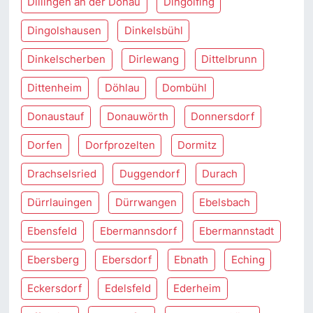
Dillingen an der Donau
Dingolfing
Dingolshausen
Dinkelsbühl
Dinkelscherben
Dirlewang
Dittelbrunn
Dittenheim
Döhlau
Dombühl
Donaustauf
Donauwörth
Donnersdorf
Dorfen
Dorfprozelten
Dormitz
Drachselsried
Duggendorf
Durach
Dürrlauingen
Dürrwangen
Ebelsbach
Ebensfeld
Ebermannsdorf
Ebermannstadt
Ebersberg
Ebersdorf
Ebnath
Eching
Eckersdorf
Edelsfeld
Ederheim