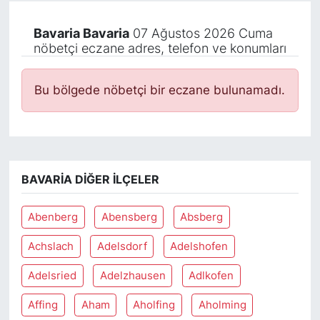
Bavaria Bavaria
07 Ağustos 2026 Cuma
nöbetçi eczane adres, telefon ve konumları
Bu bölgede nöbetçi bir eczane bulunamadı.
BAVARIA DIĞER İLÇELER
Abenberg
Abensberg
Absberg
Achslach
Adelsdorf
Adelshofen
Adelsried
Adelzhausen
Adlkofen
Affing
Aham
Aholfing
Aholming