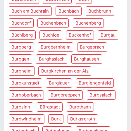
Buch am Buchrain
Buchbach
Buchbrunn
Buchdorf
Büchenbach
Buchenberg
Büchlberg
Buchloe
Buckenhof
Burgau
Burgberg
Burgbernheim
Burgebrach
Burggen
Burghaslach
Burghausen
Burgheim
Burgkirchen an der Alz
Burgkunstadt
Burglauer
Burglengenfeld
Burgoberbach
Burgpreppach
Burgsalach
Burgsinn
Bürgstadt
Burgthann
Burgwindheim
Burk
Burkardroth
Burtenbach
Buttenheim
Buttenwiesen