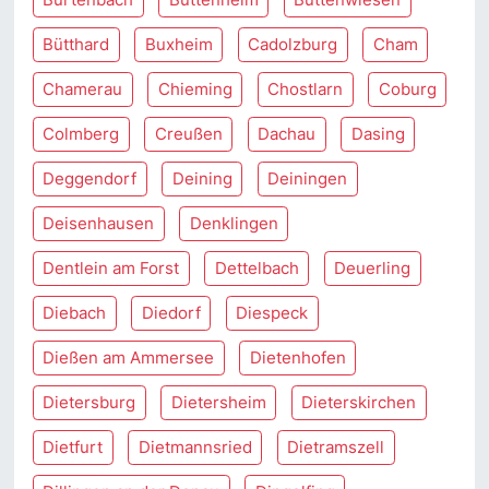
Bütthard
Buxheim
Cadolzburg
Cham
Chamerau
Chieming
Chostlarn
Coburg
Colmberg
Creußen
Dachau
Dasing
Deggendorf
Deining
Deiningen
Deisenhausen
Denklingen
Dentlein am Forst
Dettelbach
Deuerling
Diebach
Diedorf
Diespeck
Dießen am Ammersee
Dietenhofen
Dietersburg
Dietersheim
Dieterskirchen
Dietfurt
Dietmannsried
Dietramszell