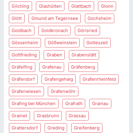
Gilching
Glashütten
Glattbach
Glonn
Glött
Gmund am Tegernsee
Gochsheim
Goldbach
Goldkronach
Görisried
Gössenheim
Gößweinstein
Gotteszell
Gottfrieding
Graben
Grabenstätt
Gräfelfing
Grafenau
Gräfenberg
Gräfendorf
Grafengehaig
Grafenrheinfeld
Grafenwiesen
Grafenwöhr
Grafing bei München
Grafrath
Grainau
Grainet
Grasbrunn
Grassau
Grattersdorf
Greding
Greifenberg