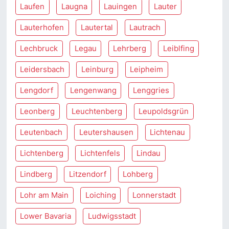
Laufen
Laugna
Lauingen
Lauter
Lauterhofen
Lautertal
Lautrach
Lechbruck
Legau
Lehrberg
Leiblfing
Leidersbach
Leinburg
Leipheim
Lengdorf
Lengenwang
Lenggries
Leonberg
Leuchtenberg
Leupoldsgrün
Leutenbach
Leutershausen
Lichtenau
Lichtenberg
Lichtenfels
Lindau
Lindberg
Litzendorf
Lohberg
Lohr am Main
Loiching
Lonnerstadt
Lower Bavaria
Ludwigsstadt