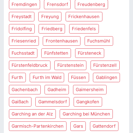
Fremdingen
Frensdorf
Freudenberg
Freystadt
Freyung
Frickenhausen
Fridolfing
Friedberg
Friedenfels
Friesenried
Frontenhausen
Fuchsmühl
Fuchsstadt
Fünfstetten
Fürsteneck
Fürstenfeldbruck
Fürstenstein
Fürstenzell
Furth
Furth im Wald
Füssen
Gablingen
Gachenbach
Gadheim
Gaimersheim
Gaißach
Gammelsdorf
Gangkofen
Garching an der Alz
Garching bei München
Garmisch-Partenkirchen
Gars
Gattendorf