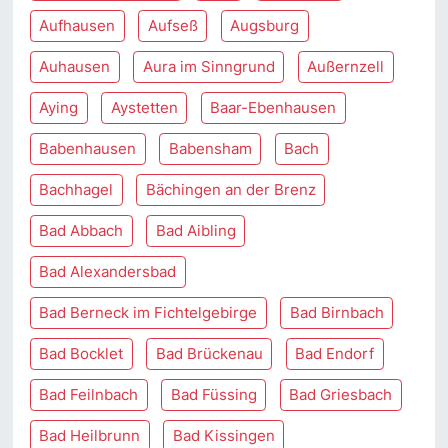
Aufhausen
Aufseß
Augsburg
Auhausen
Aura im Sinngrund
Außernzell
Aying
Aystetten
Baar-Ebenhausen
Babenhausen
Babensham
Bach
Bachhagel
Bächingen an der Brenz
Bad Abbach
Bad Aibling
Bad Alexandersbad
Bad Berneck im Fichtelgebirge
Bad Birnbach
Bad Bocklet
Bad Brückenau
Bad Endorf
Bad Feilnbach
Bad Füssing
Bad Griesbach
Bad Heilbrunn
Bad Kissingen