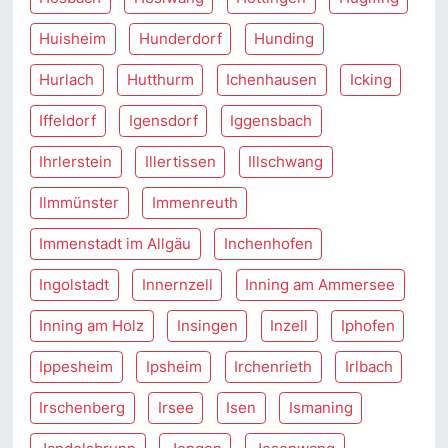
Huisheim
Hunderdorf
Hunding
Hurlach
Hutthurm
Ichenhausen
Icking
Iffeldorf
Igensdorf
Iggensbach
Ihrlerstein
Illertissen
Illschwang
Ilmmünster
Immenreuth
Immenstadt im Allgäu
Inchenhofen
Ingolstadt
Innernzell
Inning am Ammersee
Inning am Holz
Insingen
Inzell
Iphofen
Ippesheim
Ipsheim
Irchenrieth
Irlbach
Irschenberg
Irsee
Isen
Ismaning