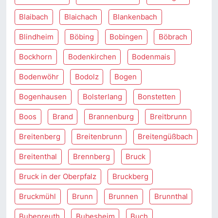
Blaibach
Blaichach
Blankenbach
Blindheim
Böbing
Bobingen
Böbrach
Bockhorn
Bodenkirchen
Bodenmais
Bodenwöhr
Bodolz
Bogen
Bogenhausen
Bolsterlang
Bonstetten
Boos
Brand
Brannenburg
Breitbrunn
Breitenberg
Breitenbrunn
Breitengüßbach
Breitenthal
Brennberg
Bruck
Bruck in der Oberpfalz
Bruckberg
Bruckmühl
Brunn
Brunnen
Brunnthal
Bubenreuth
Bubesheim
Buch