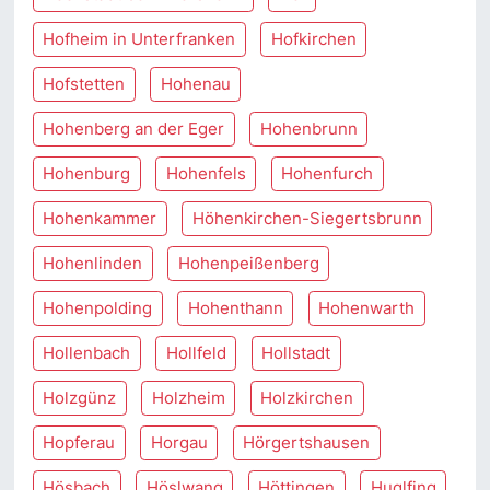
Hofheim in Unterfranken
Hofkirchen
Hofstetten
Hohenau
Hohenberg an der Eger
Hohenbrunn
Hohenburg
Hohenfels
Hohenfurch
Hohenkammer
Höhenkirchen-Siegertsbrunn
Hohenlinden
Hohenpeißenberg
Hohenpolding
Hohenthann
Hohenwarth
Hollenbach
Hollfeld
Hollstadt
Holzgünz
Holzheim
Holzkirchen
Hopferau
Horgau
Hörgertshausen
Hösbach
Höslwang
Höttingen
Huglfing