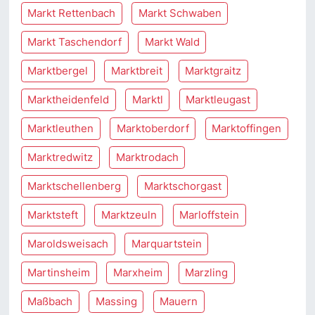
Markt Rettenbach
Markt Schwaben
Markt Taschendorf
Markt Wald
Marktbergel
Marktbreit
Marktgraitz
Marktheidenfeld
Marktl
Marktleugast
Marktleuthen
Marktoberdorf
Marktoffingen
Marktredwitz
Marktrodach
Marktschellenberg
Marktschorgast
Marktsteft
Marktzeuln
Marloffstein
Maroldsweisach
Marquartstein
Martinsheim
Marxheim
Marzling
Maßbach
Massing
Mauern