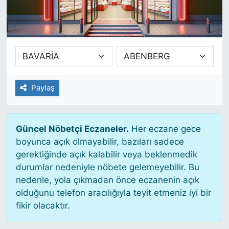
SİYASET
SAĞLIK
Paylaş
Güncel Nöbetçi Eczaneler.
Her eczane gece
boyunca açık olmayabilir, bazıları sadece
gerektiğinde açık kalabilir veya beklenmedik
durumlar nedeniyle nöbete gelemeyebilir. Bu
nedenle, yola çıkmadan önce eczanenin açık
olduğunu telefon aracılığıyla teyit etmeniz iyi bir
fikir olacaktır.