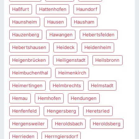
Haßfurt
Hattenhofen
Haundorf
Haunsheim
Hausen
Hausham
Hauzenberg
Hawangen
Hebertsfelden
Hebertshausen
Heideck
Heidenheim
Heigenbrücken
Heiligenstadt
Heilsbronn
Heimbuchenthal
Heimenkirch
Heimertingen
Helmbrechts
Helmstadt
Hemau
Hemhofen
Hendungen
Henfenfeld
Hengersberg
Heretsried
Hergensweiler
Heroldsbach
Heroldsberg
Herrieden
Herrngiersdorf