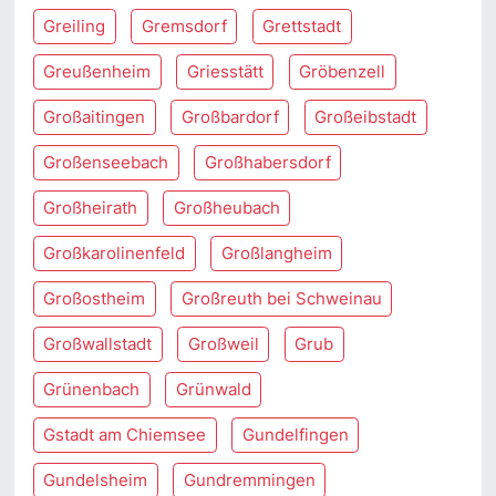
Greiling
Gremsdorf
Grettstadt
Greußenheim
Griesstätt
Gröbenzell
Großaitingen
Großbardorf
Großeibstadt
Großenseebach
Großhabersdorf
Großheirath
Großheubach
Großkarolinenfeld
Großlangheim
Großostheim
Großreuth bei Schweinau
Großwallstadt
Großweil
Grub
Grünenbach
Grünwald
Gstadt am Chiemsee
Gundelfingen
Gundelsheim
Gundremmingen