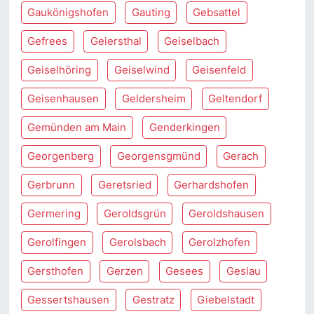
Gaukönigshofen
Gauting
Gebsattel
Gefrees
Geiersthal
Geiselbach
Geiselhöring
Geiselwind
Geisenfeld
Geisenhausen
Geldersheim
Geltendorf
Gemünden am Main
Genderkingen
Georgenberg
Georgensgmünd
Gerach
Gerbrunn
Geretsried
Gerhardshofen
Germering
Geroldsgrün
Geroldshausen
Gerolfingen
Gerolsbach
Gerolzhofen
Gersthofen
Gerzen
Gesees
Geslau
Gessertshausen
Gestratz
Giebelstadt