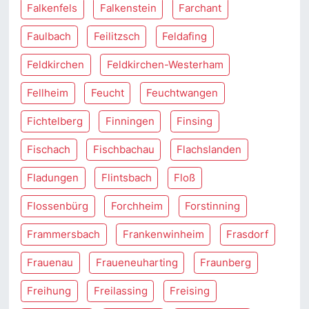
Falkenfels
Falkenstein
Farchant
Faulbach
Feilitzsch
Feldafing
Feldkirchen
Feldkirchen-Westerham
Fellheim
Feucht
Feuchtwangen
Fichtelberg
Finningen
Finsing
Fischach
Fischbachau
Flachslanden
Fladungen
Flintsbach
Floß
Flossenbürg
Forchheim
Forstinning
Frammersbach
Frankenwinheim
Frasdorf
Frauenau
Fraueneuharting
Fraunberg
Freihung
Freilassing
Freising