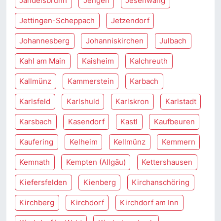
Jandelsbrunn
Jengen
Jesenwang
Jettingen-Scheppach
Jetzendorf
Johannesberg
Johanniskirchen
Julbach
Kahl am Main
Kaisheim
Kalchreuth
Kallmünz
Kammerstein
Karbach
Karlsfeld
Karlshuld
Karlskron
Karlstadt
Karsbach
Kasendorf
Kastl
Kaufbeuren
Kaufering
Kelheim
Kellmünz
Kemmern
Kemnath
Kempten (Allgäu)
Kettershausen
Kiefersfelden
Kienberg
Kirchanschöring
Kirchberg
Kirchdorf
Kirchdorf am Inn