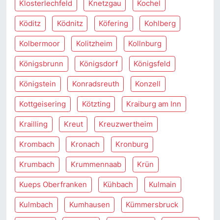
Klosterlechfeld
Knetzgau
Kochel
Köditz
Ködnitz
Köfering
Kohlberg
Kolbermoor
Kolitzheim
Kollnburg
Königsbrunn
Königsdorf
Königsfeld
Königstein
Konradsreuth
Konzell
Kottgeisering
Kötzting
Kraiburg am Inn
Krailling
Kreut
Kreuzwertheim
Krombach
Kronach
Kronburg
Krumbach
Krummennaab
Krün
Kueps Oberfranken
Kühbach
Kulmain
Kulmbach
Kumhausen
Kümmersbruck