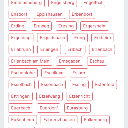
Emtmannsberg
Engelsberg
Engelthal
Ensdorf
Eppishausen
Erbendorf
Erding
Erdweg
Eresing
Ergersheim
Ergolding
Ergoldsbach
Ering
Erkheim
Erlabrunn
Erlangen
Erlbach
Erlenbach
Erlenbach am Main
Ernsgaden
Eschau
Eschenlohe
Eschlkam
Eslarn
Esselbach
Essenbach
Essing
Estenfeld
Ettringen
Etzelwang
Etzenricht
Euerbach
Euerdorf
Eurasburg
Eußenheim
Fahrenzhausen
Falkenberg