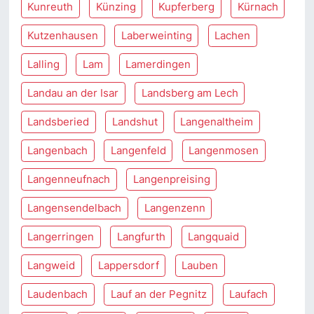
Kunreuth
Künzing
Kupferberg
Kürnach
Kutzenhausen
Laberweinting
Lachen
Lalling
Lam
Lamerdingen
Landau an der Isar
Landsberg am Lech
Landsberied
Landshut
Langenaltheim
Langenbach
Langenfeld
Langenmosen
Langenneufnach
Langenpreising
Langensendelbach
Langenzenn
Langerringen
Langfurth
Langquaid
Langweid
Lappersdorf
Lauben
Laudenbach
Lauf an der Pegnitz
Laufach