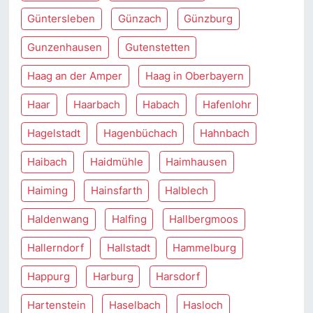
Güntersleben
Günzach
Günzburg
Gunzenhausen
Gutenstetten
Haag an der Amper
Haag in Oberbayern
Haar
Haarbach
Habach
Hafenlohr
Hagelstadt
Hagenbüchach
Hahnbach
Haibach
Haidmühle
Haimhausen
Haiming
Hainsfarth
Halblech
Haldenwang
Halfing
Hallbergmoos
Hallerndorf
Hallstadt
Hammelburg
Happurg
Harburg
Harsdorf
Hartenstein
Haselbach
Hasloch