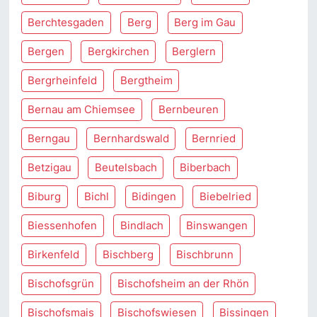
Berchtesgaden
Berg
Berg im Gau
Bergen
Bergkirchen
Berglern
Bergrheinfeld
Bergtheim
Bernau am Chiemsee
Bernbeuren
Berngau
Bernhardswald
Bernried
Betzigau
Beutelsbach
Biberbach
Biburg
Bichl
Bidingen
Biebelried
Biessenhofen
Bindlach
Binswangen
Birkenfeld
Bischberg
Bischbrunn
Bischofsgrün
Bischofsheim an der Rhön
Bischofsmais
Bischofswiesen
Bissingen