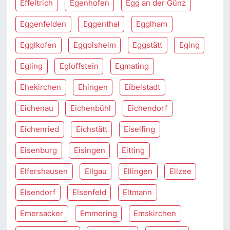
Effeltrich
Egenhofen
Egg an der Günz
Eggenfelden
Eggenthal
Egglham
Egglkofen
Eggolsheim
Eggstätt
Eging
Egling
Egloffstein
Egmating
Ehekirchen
Ehingen
Eibelstadt
Eichenau
Eichenbühl
Eichendorf
Eichenried
Eichstätt
Eiselfing
Eisenburg
Eisingen
Eitting
Elfershausen
Ellgau
Ellingen
Ellzee
Elsendorf
Elsenfeld
Eltmann
Emersacker
Emmering
Emskirchen