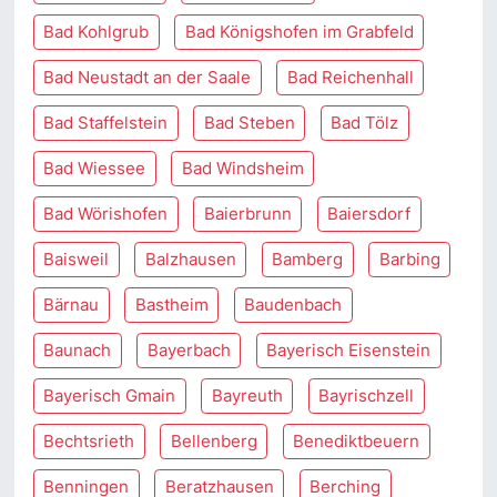
Bad Kohlgrub
Bad Königshofen im Grabfeld
Bad Neustadt an der Saale
Bad Reichenhall
Bad Staffelstein
Bad Steben
Bad Tölz
Bad Wiessee
Bad Windsheim
Bad Wörishofen
Baierbrunn
Baiersdorf
Baisweil
Balzhausen
Bamberg
Barbing
Bärnau
Bastheim
Baudenbach
Baunach
Bayerbach
Bayerisch Eisenstein
Bayerisch Gmain
Bayreuth
Bayrischzell
Bechtsrieth
Bellenberg
Benediktbeuern
Benningen
Beratzhausen
Berching