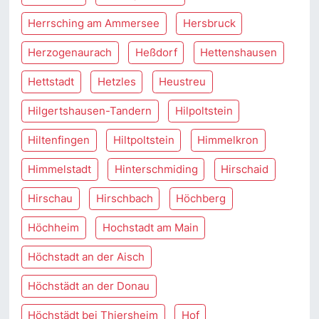
Herrsching am Ammersee
Hersbruck
Herzogenaurach
Heßdorf
Hettenshausen
Hettstadt
Hetzles
Heustreu
Hilgertshausen-Tandern
Hilpoltstein
Hiltenfingen
Hiltpoltstein
Himmelkron
Himmelstadt
Hinterschmiding
Hirschaid
Hirschau
Hirschbach
Höchberg
Höchheim
Hochstadt am Main
Höchstadt an der Aisch
Höchstädt an der Donau
Höchstädt bei Thiersheim
Hof