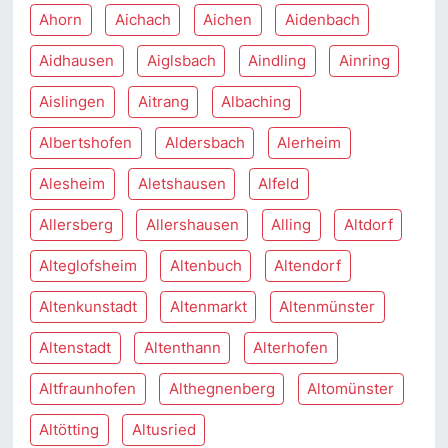
Ahorn
Aichach
Aichen
Aidenbach
Aidhausen
Aiglsbach
Aindling
Ainring
Aislingen
Aitrang
Albaching
Albertshofen
Aldersbach
Alerheim
Alesheim
Aletshausen
Alfeld
Allersberg
Allershausen
Alling
Altdorf
Alteglofsheim
Altenbuch
Altendorf
Altenkunstadt
Altenmarkt
Altenmünster
Altenstadt
Altenthann
Alterhofen
Altfraunhofen
Althegnenberg
Altomünster
Altötting
Altusried