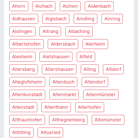
Ahorn
Aichach
Aichen
Aidenbach
Aidhausen
Aiglsbach
Aindling
Ainring
Aislingen
Aitrang
Albaching
Albertshofen
Aldersbach
Alerheim
Alesheim
Aletshausen
Alfeld
Allersberg
Allershausen
Alling
Altdorf
Alteglofsheim
Altenbuch
Altendorf
Altenkunstadt
Altenmarkt
Altenmünster
Altenstadt
Altenthann
Alterhofen
Altfraunhofen
Althegnenberg
Altomünster
Altötting
Altusried