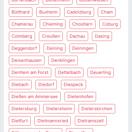
Bütthard
Buxheim
Cadolzburg
Cham
Chamerau
Chieming
Chostlarn
Coburg
Colmberg
Creußen
Dachau
Dasing
Deggendorf
Deining
Deiningen
Deisenhausen
Denklingen
Dentlein am Forst
Dettelbach
Deuerling
Diebach
Diedorf
Diespeck
Dießen am Ammersee
Dietenhofen
Dietersburg
Dietersheim
Dieterskirchen
Dietfurt
Dietmannsried
Dietramszell