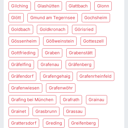
Gilching
Glashütten
Glattbach
Glonn
Glött
Gmund am Tegernsee
Gochsheim
Goldbach
Goldkronach
Görisried
Gössenheim
Gößweinstein
Gotteszell
Gottfrieding
Graben
Grabenstätt
Gräfelfing
Grafenau
Gräfenberg
Gräfendorf
Grafengehaig
Grafenrheinfeld
Grafenwiesen
Grafenwöhr
Grafing bei München
Grafrath
Grainau
Grainet
Grasbrunn
Grassau
Grattersdorf
Greding
Greifenberg