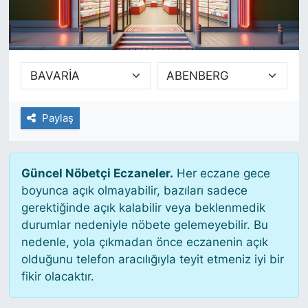
SİYASET
SAĞLIK
Paylaş
Güncel Nöbetçi Eczaneler.
Her eczane gece
boyunca açık olmayabilir, bazıları sadece
gerektiğinde açık kalabilir veya beklenmedik
durumlar nedeniyle nöbete gelemeyebilir. Bu
nedenle, yola çıkmadan önce eczanenin açık
olduğunu telefon aracılığıyla teyit etmeniz iyi bir
fikir olacaktır.