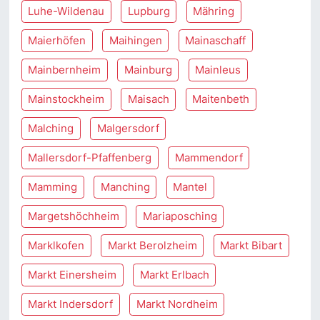
Luhe-Wildenau
Lupburg
Mähring
Maierhöfen
Maihingen
Mainaschaff
Mainbernheim
Mainburg
Mainleus
Mainstockheim
Maisach
Maitenbeth
Malching
Malgersdorf
Mallersdorf-Pfaffenberg
Mammendorf
Mamming
Manching
Mantel
Margetshöchheim
Mariaposching
Marklkofen
Markt Berolzheim
Markt Bibart
Markt Einersheim
Markt Erlbach
Markt Indersdorf
Markt Nordheim