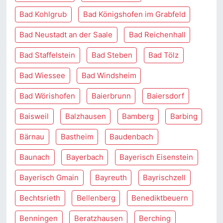
Bad Kohlgrub
Bad Königshofen im Grabfeld
Bad Neustadt an der Saale
Bad Reichenhall
Bad Staffelstein
Bad Steben
Bad Tölz
Bad Wiessee
Bad Windsheim
Bad Wörishofen
Baierbrunn
Baiersdorf
Baisweil
Balzhausen
Bamberg
Barbing
Bärnau
Bastheim
Baudenbach
Baunach
Bayerbach
Bayerisch Eisenstein
Bayerisch Gmain
Bayreuth
Bayrischzell
Bechtsrieth
Bellenberg
Benediktbeuern
Benningen
Beratzhausen
Berching