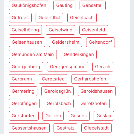
Gaukönigshofen
Gauting
Gebsattel
Gefrees
Geiersthal
Geiselbach
Geiselhöring
Geiselwind
Geisenfeld
Geisenhausen
Geldersheim
Geltendorf
Gemünden am Main
Genderkingen
Georgenberg
Georgensgmünd
Gerach
Gerbrunn
Geretsried
Gerhardshofen
Germering
Geroldsgrün
Geroldshausen
Gerolfingen
Gerolsbach
Gerolzhofen
Gersthofen
Gerzen
Gesees
Geslau
Gessertshausen
Gestratz
Giebelstadt