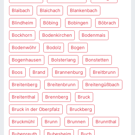
Blaibach
Blaichach
Blankenbach
Blindheim
Böbing
Bobingen
Böbrach
Bockhorn
Bodenkirchen
Bodenmais
Bodenwöhr
Bodolz
Bogen
Bogenhausen
Bolsterlang
Bonstetten
Boos
Brand
Brannenburg
Breitbrunn
Breitenberg
Breitenbrunn
Breitengüßbach
Breitenthal
Brennberg
Bruck
Bruck in der Oberpfalz
Bruckberg
Bruckmühl
Brunn
Brunnen
Brunnthal
Bubenreuth
Bubesheim
Buch