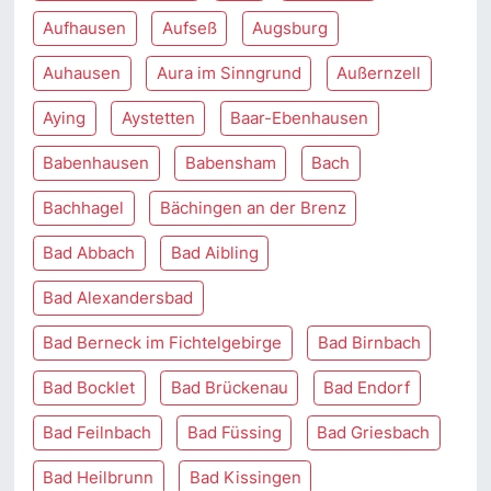
Aufhausen
Aufseß
Augsburg
Auhausen
Aura im Sinngrund
Außernzell
Aying
Aystetten
Baar-Ebenhausen
Babenhausen
Babensham
Bach
Bachhagel
Bächingen an der Brenz
Bad Abbach
Bad Aibling
Bad Alexandersbad
Bad Berneck im Fichtelgebirge
Bad Birnbach
Bad Bocklet
Bad Brückenau
Bad Endorf
Bad Feilnbach
Bad Füssing
Bad Griesbach
Bad Heilbrunn
Bad Kissingen