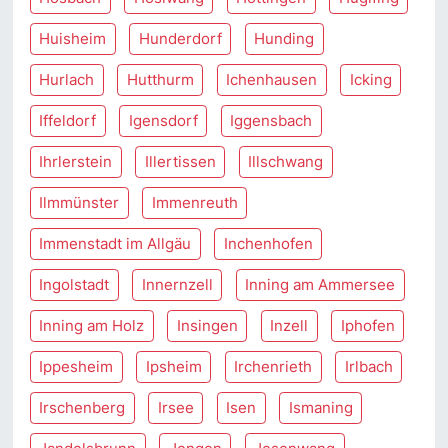
Huisheim
Hunderdorf
Hunding
Hurlach
Hutthurm
Ichenhausen
Icking
Iffeldorf
Igensdorf
Iggensbach
Ihrlerstein
Illertissen
Illschwang
Ilmmünster
Immenreuth
Immenstadt im Allgäu
Inchenhofen
Ingolstadt
Innernzell
Inning am Ammersee
Inning am Holz
Insingen
Inzell
Iphofen
Ippesheim
Ipsheim
Irchenrieth
Irlbach
Irschenberg
Irsee
Isen
Ismaning