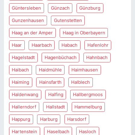
Güntersleben
Günzach
Günzburg
Gunzenhausen
Gutenstetten
Haag an der Amper
Haag in Oberbayern
Haar
Haarbach
Habach
Hafenlohr
Hagelstadt
Hagenbüchach
Hahnbach
Haibach
Haidmühle
Haimhausen
Haiming
Hainsfarth
Halblech
Haldenwang
Halfing
Hallbergmoos
Hallerndorf
Hallstadt
Hammelburg
Happurg
Harburg
Harsdorf
Hartenstein
Haselbach
Hasloch