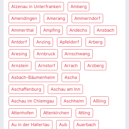
Alzenau in Unterfranken
Amberg
Amendingen
Amerang
Ammerndorf
Ammerthal
Ampfing
Andechs
Ansbach
Antdorf
Anzing
Apfeldorf
Arberg
Aresing
Arnbruck
Arnschwang
Arnstein
Arnstorf
Arrach
Arzberg
Asbach-Bäumenheim
Ascha
Aschaffenburg
Aschau am Inn
Aschau im Chiemgau
Aschheim
Aßling
Attenhofen
Attenkirchen
Atting
Au in der Hallertau
Aub
Auerbach