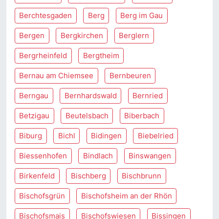
Berchtesgaden
Berg
Berg im Gau
Bergen
Bergkirchen
Berglern
Bergrheinfeld
Bergtheim
Bernau am Chiemsee
Bernbeuren
Berngau
Bernhardswald
Bernried
Betzigau
Beutelsbach
Biberbach
Biburg
Bichl
Bidingen
Biebelried
Biessenhofen
Bindlach
Binswangen
Birkenfeld
Bischberg
Bischbrunn
Bischofsgrün
Bischofsheim an der Rhön
Bischofsmais
Bischofswiesen
Bissingen