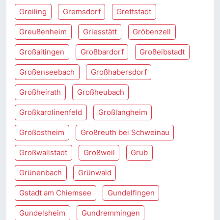
Greiling
Gremsdorf
Grettstadt
Greußenheim
Griesstätt
Gröbenzell
Großaitingen
Großbardorf
Großeibstadt
Großenseebach
Großhabersdorf
Großheirath
Großheubach
Großkarolinenfeld
Großlangheim
Großostheim
Großreuth bei Schweinau
Großwallstadt
Großweil
Grub
Grünenbach
Grünwald
Gstadt am Chiemsee
Gundelfingen
Gundelsheim
Gundremmingen