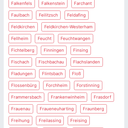
Falkenfels
Falkenstein
Farchant
Faulbach
Feilitzsch
Feldafing
Feldkirchen
Feldkirchen-Westerham
Fellheim
Feucht
Feuchtwangen
Fichtelberg
Finningen
Finsing
Fischach
Fischbachau
Flachslanden
Fladungen
Flintsbach
Floß
Flossenbürg
Forchheim
Forstinning
Frammersbach
Frankenwinheim
Frasdorf
Frauenau
Fraueneuharting
Fraunberg
Freihung
Freilassing
Freising