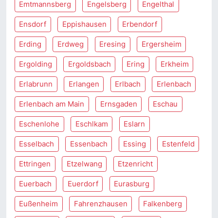
Emtmannsberg
Engelsberg
Engelthal
Ensdorf
Eppishausen
Erbendorf
Erding
Erdweg
Eresing
Ergersheim
Ergolding
Ergoldsbach
Ering
Erkheim
Erlabrunn
Erlangen
Erlbach
Erlenbach
Erlenbach am Main
Ernsgaden
Eschau
Eschenlohe
Eschlkam
Eslarn
Esselbach
Essenbach
Essing
Estenfeld
Ettringen
Etzelwang
Etzenricht
Euerbach
Euerdorf
Eurasburg
Eußenheim
Fahrenzhausen
Falkenberg