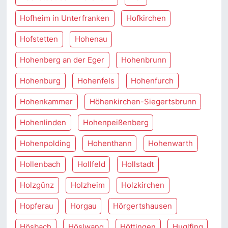
Hofheim in Unterfranken
Hofkirchen
Hofstetten
Hohenau
Hohenberg an der Eger
Hohenbrunn
Hohenburg
Hohenfels
Hohenfurch
Hohenkammer
Höhenkirchen-Siegertsbrunn
Hohenlinden
Hohenpeißenberg
Hohenpolding
Hohenthann
Hohenwarth
Hollenbach
Hollfeld
Hollstadt
Holzgünz
Holzheim
Holzkirchen
Hopferau
Horgau
Hörgertshausen
Hösbach
Höslwang
Höttingen
Huglfing