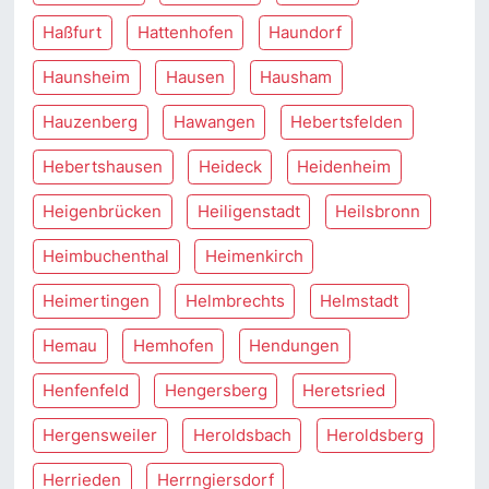
Haßfurt
Hattenhofen
Haundorf
Haunsheim
Hausen
Hausham
Hauzenberg
Hawangen
Hebertsfelden
Hebertshausen
Heideck
Heidenheim
Heigenbrücken
Heiligenstadt
Heilsbronn
Heimbuchenthal
Heimenkirch
Heimertingen
Helmbrechts
Helmstadt
Hemau
Hemhofen
Hendungen
Henfenfeld
Hengersberg
Heretsried
Hergensweiler
Heroldsbach
Heroldsberg
Herrieden
Herrngiersdorf