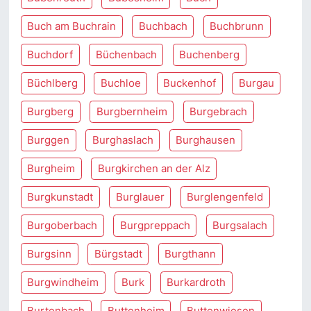
Buch am Buchrain
Buchbach
Buchbrunn
Buchdorf
Büchenbach
Buchenberg
Büchlberg
Buchloe
Buckenhof
Burgau
Burgberg
Burgbernheim
Burgebrach
Burggen
Burghaslach
Burghausen
Burgheim
Burgkirchen an der Alz
Burgkunstadt
Burglauer
Burglengenfeld
Burgoberbach
Burgpreppach
Burgsalach
Burgsinn
Bürgstadt
Burgthann
Burgwindheim
Burk
Burkardroth
Burtenbach
Buttenheim
Buttenwiesen