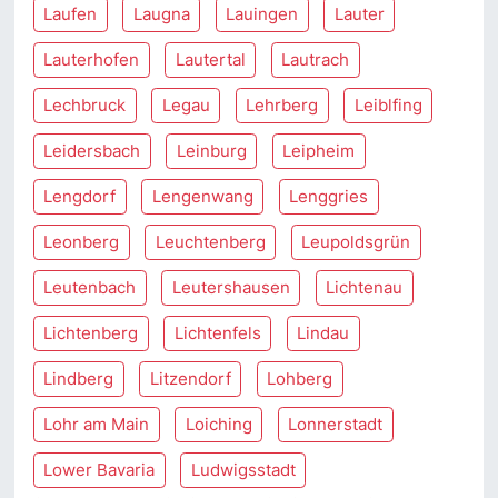
Laufen
Laugna
Lauingen
Lauter
Lauterhofen
Lautertal
Lautrach
Lechbruck
Legau
Lehrberg
Leiblfing
Leidersbach
Leinburg
Leipheim
Lengdorf
Lengenwang
Lenggries
Leonberg
Leuchtenberg
Leupoldsgrün
Leutenbach
Leutershausen
Lichtenau
Lichtenberg
Lichtenfels
Lindau
Lindberg
Litzendorf
Lohberg
Lohr am Main
Loiching
Lonnerstadt
Lower Bavaria
Ludwigsstadt