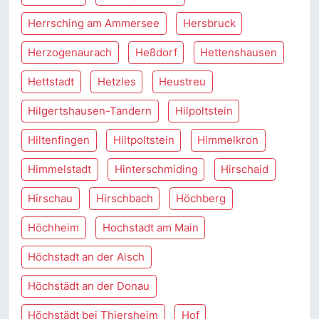
Herrsching am Ammersee
Hersbruck
Herzogenaurach
Heßdorf
Hettenshausen
Hettstadt
Hetzles
Heustreu
Hilgertshausen-Tandern
Hilpoltstein
Hiltenfingen
Hiltpoltstein
Himmelkron
Himmelstadt
Hinterschmiding
Hirschaid
Hirschau
Hirschbach
Höchberg
Höchheim
Hochstadt am Main
Höchstadt an der Aisch
Höchstädt an der Donau
Höchstädt bei Thiersheim
Hof