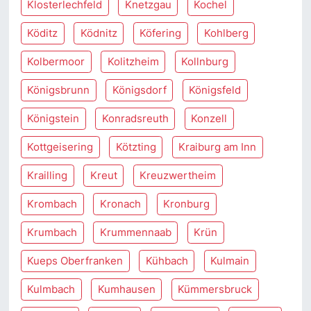
Klosterlechfeld
Knetzgau
Kochel
Köditz
Ködnitz
Köfering
Kohlberg
Kolbermoor
Kolitzheim
Kollnburg
Königsbrunn
Königsdorf
Königsfeld
Königstein
Konradsreuth
Konzell
Kottgeisering
Kötzting
Kraiburg am Inn
Krailling
Kreut
Kreuzwertheim
Krombach
Kronach
Kronburg
Krumbach
Krummennaab
Krün
Kueps Oberfranken
Kühbach
Kulmain
Kulmbach
Kumhausen
Kümmersbruck