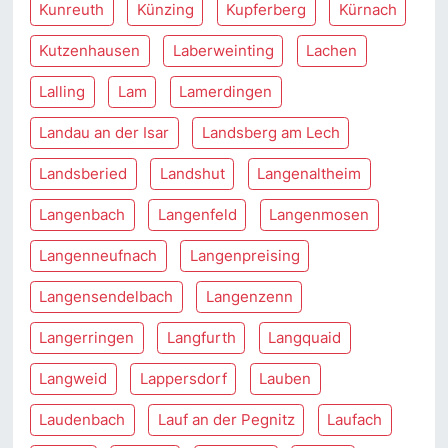
Kunreuth
Künzing
Kupferberg
Kürnach
Kutzenhausen
Laberweinting
Lachen
Lalling
Lam
Lamerdingen
Landau an der Isar
Landsberg am Lech
Landsberied
Landshut
Langenaltheim
Langenbach
Langenfeld
Langenmosen
Langenneufnach
Langenpreising
Langensendelbach
Langenzenn
Langerringen
Langfurth
Langquaid
Langweid
Lappersdorf
Lauben
Laudenbach
Lauf an der Pegnitz
Laufach