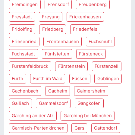
Fremdingen
Frensdorf
Freudenberg
Freystadt
Freyung
Frickenhausen
Fridolfing
Friedberg
Friedenfels
Friesenried
Frontenhausen
Fuchsmühl
Fuchsstadt
Fünfstetten
Fürsteneck
Fürstenfeldbruck
Fürstenstein
Fürstenzell
Furth
Furth im Wald
Füssen
Gablingen
Gachenbach
Gadheim
Gaimersheim
Gaißach
Gammelsdorf
Gangkofen
Garching an der Alz
Garching bei München
Garmisch-Partenkirchen
Gars
Gattendorf