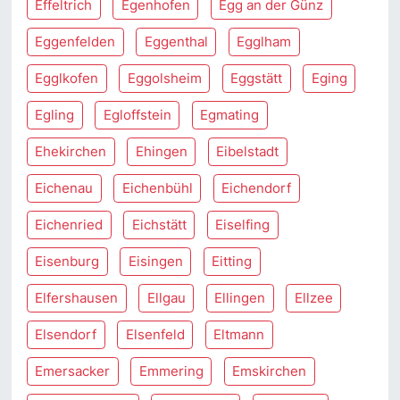
Effeltrich
Egenhofen
Egg an der Günz
Eggenfelden
Eggenthal
Egglham
Egglkofen
Eggolsheim
Eggstätt
Eging
Egling
Egloffstein
Egmating
Ehekirchen
Ehingen
Eibelstadt
Eichenau
Eichenbühl
Eichendorf
Eichenried
Eichstätt
Eiselfing
Eisenburg
Eisingen
Eitting
Elfershausen
Ellgau
Ellingen
Ellzee
Elsendorf
Elsenfeld
Eltmann
Emersacker
Emmering
Emskirchen