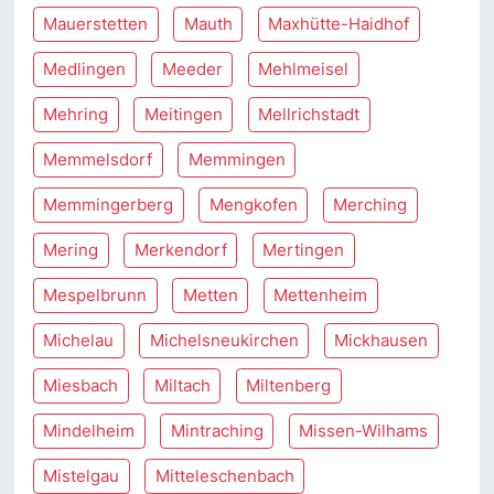
Mauerstetten
Mauth
Maxhütte-Haidhof
Medlingen
Meeder
Mehlmeisel
Mehring
Meitingen
Mellrichstadt
Memmelsdorf
Memmingen
Memmingerberg
Mengkofen
Merching
Mering
Merkendorf
Mertingen
Mespelbrunn
Metten
Mettenheim
Michelau
Michelsneukirchen
Mickhausen
Miesbach
Miltach
Miltenberg
Mindelheim
Mintraching
Missen-Wilhams
Mistelgau
Mitteleschenbach