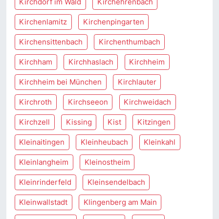
Kirchdorf im Wald
Kirchehrenbach
Kirchenlamitz
Kirchenpingarten
Kirchensittenbach
Kirchenthumbach
Kirchham
Kirchhaslach
Kirchheim
Kirchheim bei München
Kirchlauter
Kirchroth
Kirchseeon
Kirchweidach
Kirchzell
Kissing
Kist
Kitzingen
Kleinaitingen
Kleinheubach
Kleinkahl
Kleinlangheim
Kleinostheim
Kleinrinderfeld
Kleinsendelbach
Kleinwallstadt
Klingenberg am Main