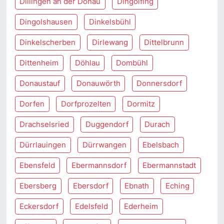
Dillingen an der Donau
Dingolfing
Dingolshausen
Dinkelsbühl
Dinkelscherben
Dirlewang
Dittelbrunn
Dittenheim
Döhlau
Dombühl
Donaustauf
Donauwörth
Donnersdorf
Dorfen
Dorfprozelten
Dormitz
Drachselsried
Duggendorf
Durach
Dürrlauingen
Dürrwangen
Ebelsbach
Ebensfeld
Ebermannsdorf
Ebermannstadt
Ebersberg
Ebersdorf
Ebnath
Eching
Eckersdorf
Edelsfeld
Ederheim