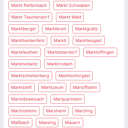
Markt Rettenbach
Markt Schwaben
Markt Taschendorf
Markt Wald
Marktbergel
Marktbreit
Marktgraitz
Marktheidenfeld
Marktl
Marktleugast
Marktleuthen
Marktoberdorf
Marktoffingen
Marktredwitz
Marktrodach
Marktschellenberg
Marktschorgast
Marktsteft
Marktzeuln
Marloffstein
Maroldsweisach
Marquartstein
Martinsheim
Marxheim
Marzling
Maßbach
Massing
Mauern