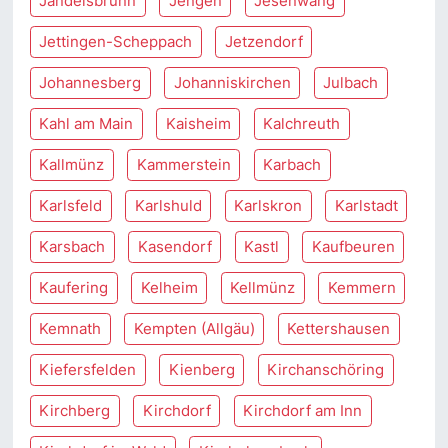
Jandelsbrunn
Jengen
Jesenwang
Jettingen-Scheppach
Jetzendorf
Johannesberg
Johanniskirchen
Julbach
Kahl am Main
Kaisheim
Kalchreuth
Kallmünz
Kammerstein
Karbach
Karlsfeld
Karlshuld
Karlskron
Karlstadt
Karsbach
Kasendorf
Kastl
Kaufbeuren
Kaufering
Kelheim
Kellmünz
Kemmern
Kemnath
Kempten (Allgäu)
Kettershausen
Kiefersfelden
Kienberg
Kirchanschöring
Kirchberg
Kirchdorf
Kirchdorf am Inn