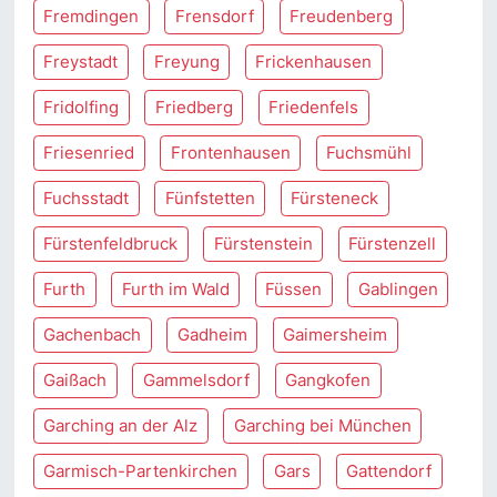
Fremdingen
Frensdorf
Freudenberg
Freystadt
Freyung
Frickenhausen
Fridolfing
Friedberg
Friedenfels
Friesenried
Frontenhausen
Fuchsmühl
Fuchsstadt
Fünfstetten
Fürsteneck
Fürstenfeldbruck
Fürstenstein
Fürstenzell
Furth
Furth im Wald
Füssen
Gablingen
Gachenbach
Gadheim
Gaimersheim
Gaißach
Gammelsdorf
Gangkofen
Garching an der Alz
Garching bei München
Garmisch-Partenkirchen
Gars
Gattendorf