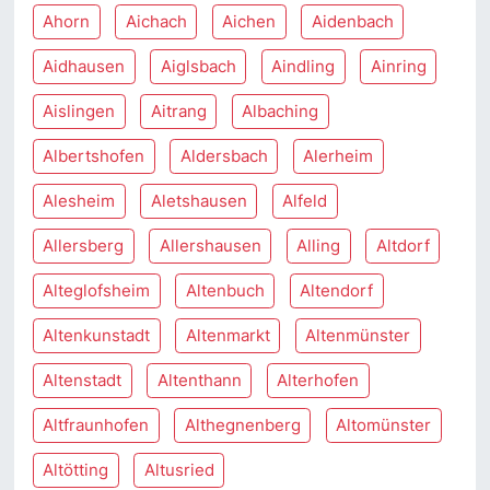
Ahorn
Aichach
Aichen
Aidenbach
Aidhausen
Aiglsbach
Aindling
Ainring
Aislingen
Aitrang
Albaching
Albertshofen
Aldersbach
Alerheim
Alesheim
Aletshausen
Alfeld
Allersberg
Allershausen
Alling
Altdorf
Alteglofsheim
Altenbuch
Altendorf
Altenkunstadt
Altenmarkt
Altenmünster
Altenstadt
Altenthann
Alterhofen
Altfraunhofen
Althegnenberg
Altomünster
Altötting
Altusried