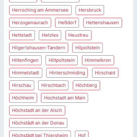
Herrsching am Ammersee
Hersbruck
Herzogenaurach
Heßdorf
Hettenshausen
Hettstadt
Hetzles
Heustreu
Hilgertshausen-Tandern
Hilpoltstein
Hiltenfingen
Hiltpoltstein
Himmelkron
Himmelstadt
Hinterschmiding
Hirschaid
Hirschau
Hirschbach
Höchberg
Höchheim
Hochstadt am Main
Höchstadt an der Aisch
Höchstädt an der Donau
Höchstädt bei Thiersheim
Hof