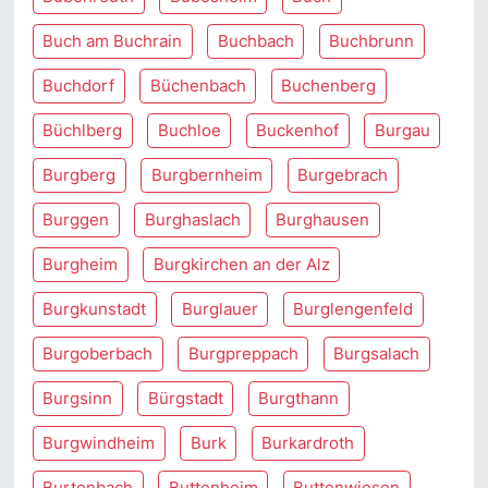
Buch am Buchrain
Buchbach
Buchbrunn
Buchdorf
Büchenbach
Buchenberg
Büchlberg
Buchloe
Buckenhof
Burgau
Burgberg
Burgbernheim
Burgebrach
Burggen
Burghaslach
Burghausen
Burgheim
Burgkirchen an der Alz
Burgkunstadt
Burglauer
Burglengenfeld
Burgoberbach
Burgpreppach
Burgsalach
Burgsinn
Bürgstadt
Burgthann
Burgwindheim
Burk
Burkardroth
Burtenbach
Buttenheim
Buttenwiesen