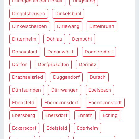
Dillingen an der Donau
Dingolfing
Dingolshausen
Dinkelsbühl
Dinkelscherben
Dirlewang
Dittelbrunn
Dittenheim
Döhlau
Dombühl
Donaustauf
Donauwörth
Donnersdorf
Dorfen
Dorfprozelten
Dormitz
Drachselsried
Duggendorf
Durach
Dürrlauingen
Dürrwangen
Ebelsbach
Ebensfeld
Ebermannsdorf
Ebermannstadt
Ebersberg
Ebersdorf
Ebnath
Eching
Eckersdorf
Edelsfeld
Ederheim