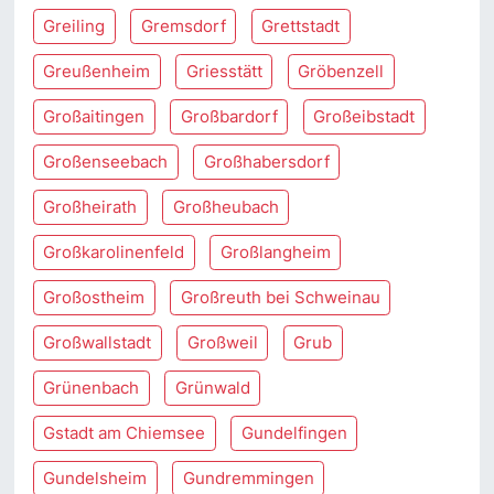
Greiling
Gremsdorf
Grettstadt
Greußenheim
Griesstätt
Gröbenzell
Großaitingen
Großbardorf
Großeibstadt
Großenseebach
Großhabersdorf
Großheirath
Großheubach
Großkarolinenfeld
Großlangheim
Großostheim
Großreuth bei Schweinau
Großwallstadt
Großweil
Grub
Grünenbach
Grünwald
Gstadt am Chiemsee
Gundelfingen
Gundelsheim
Gundremmingen