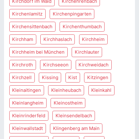
Kirchdorf im Wald
Kirchehrenbach
Kirchenlamitz
Kirchenpingarten
Kirchensittenbach
Kirchenthumbach
Kirchham
Kirchhaslach
Kirchheim
Kirchheim bei München
Kirchlauter
Kirchroth
Kirchseeon
Kirchweidach
Kirchzell
Kissing
Kist
Kitzingen
Kleinaitingen
Kleinheubach
Kleinkahl
Kleinlangheim
Kleinostheim
Kleinrinderfeld
Kleinsendelbach
Kleinwallstadt
Klingenberg am Main