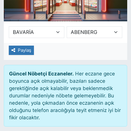
SİYASET
SAĞLIK
Paylaş
Güncel Nöbetçi Eczaneler.
Her eczane gece
boyunca açık olmayabilir, bazıları sadece
gerektiğinde açık kalabilir veya beklenmedik
durumlar nedeniyle nöbete gelemeyebilir. Bu
nedenle, yola çıkmadan önce eczanenin açık
olduğunu telefon aracılığıyla teyit etmeniz iyi bir
fikir olacaktır.