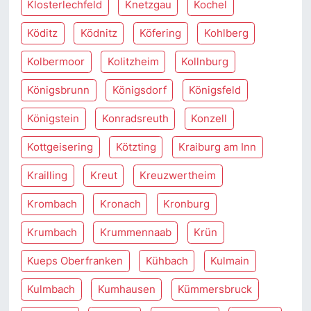
Klosterlechfeld
Knetzgau
Kochel
Köditz
Ködnitz
Köfering
Kohlberg
Kolbermoor
Kolitzheim
Kollnburg
Königsbrunn
Königsdorf
Königsfeld
Königstein
Konradsreuth
Konzell
Kottgeisering
Kötzting
Kraiburg am Inn
Krailling
Kreut
Kreuzwertheim
Krombach
Kronach
Kronburg
Krumbach
Krummennaab
Krün
Kueps Oberfranken
Kühbach
Kulmain
Kulmbach
Kumhausen
Kümmersbruck