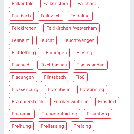
Falkenfels
Falkenstein
Farchant
Faulbach
Feilitzsch
Feldafing
Feldkirchen
Feldkirchen-Westerham
Fellheim
Feucht
Feuchtwangen
Fichtelberg
Finningen
Finsing
Fischach
Fischbachau
Flachslanden
Fladungen
Flintsbach
Floß
Flossenbürg
Forchheim
Forstinning
Frammersbach
Frankenwinheim
Frasdorf
Frauenau
Fraueneuharting
Fraunberg
Freihung
Freilassing
Freising