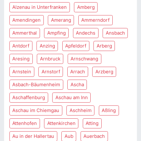
Alzenau in Unterfranken
Amberg
Amendingen
Amerang
Ammerndorf
Ammerthal
Ampfing
Andechs
Ansbach
Antdorf
Anzing
Apfeldorf
Arberg
Aresing
Arnbruck
Arnschwang
Arnstein
Arnstorf
Arrach
Arzberg
Asbach-Bäumenheim
Ascha
Aschaffenburg
Aschau am Inn
Aschau im Chiemgau
Aschheim
Aßling
Attenhofen
Attenkirchen
Atting
Au in der Hallertau
Aub
Auerbach