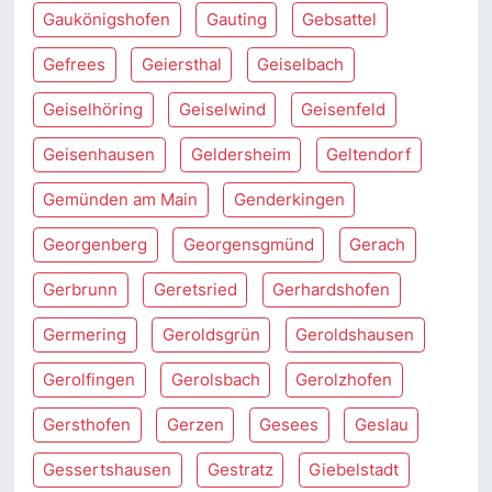
Gaukönigshofen
Gauting
Gebsattel
Gefrees
Geiersthal
Geiselbach
Geiselhöring
Geiselwind
Geisenfeld
Geisenhausen
Geldersheim
Geltendorf
Gemünden am Main
Genderkingen
Georgenberg
Georgensgmünd
Gerach
Gerbrunn
Geretsried
Gerhardshofen
Germering
Geroldsgrün
Geroldshausen
Gerolfingen
Gerolsbach
Gerolzhofen
Gersthofen
Gerzen
Gesees
Geslau
Gessertshausen
Gestratz
Giebelstadt