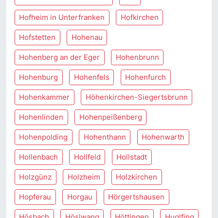
Hofheim in Unterfranken
Hofkirchen
Hofstetten
Hohenau
Hohenberg an der Eger
Hohenbrunn
Hohenburg
Hohenfels
Hohenfurch
Hohenkammer
Höhenkirchen-Siegertsbrunn
Hohenlinden
Hohenpeißenberg
Hohenpolding
Hohenthann
Hohenwarth
Hollenbach
Hollfeld
Hollstadt
Holzgünz
Holzheim
Holzkirchen
Hopferau
Horgau
Hörgertshausen
Hösbach
Höslwang
Höttingen
Huglfing