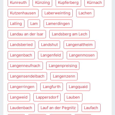
Kunreuth
Künzing
Kupferberg
Kürnach
Kutzenhausen
Laberweinting
Lachen
Lalling
Lam
Lamerdingen
Landau an der Isar
Landsberg am Lech
Landsberied
Landshut
Langenaltheim
Langenbach
Langenfeld
Langenmosen
Langenneufnach
Langenpreising
Langensendelbach
Langenzenn
Langerringen
Langfurth
Langquaid
Langweid
Lappersdorf
Lauben
Laudenbach
Lauf an der Pegnitz
Laufach