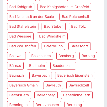
Bad Kohlgrub
Bad Königshofen im Grabfeld
Bad Neustadt an der Saale
Bad Reichenhall
Bad Staffelstein
Bad Steben
Bad Tölz
Bad Wiessee
Bad Windsheim
Bad Wörishofen
Baierbrunn
Baiersdorf
Baisweil
Balzhausen
Bamberg
Barbing
Bärnau
Bastheim
Baudenbach
Baunach
Bayerbach
Bayerisch Eisenstein
Bayerisch Gmain
Bayreuth
Bayrischzell
Bechtsrieth
Bellenberg
Benediktbeuern
Benningen
Beratzhausen
Berching