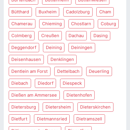
Bütthard
Buxheim
Cadolzburg
Cham
Chamerau
Chieming
Chostlarn
Coburg
Colmberg
Creußen
Dachau
Dasing
Deggendorf
Deining
Deiningen
Deisenhausen
Denklingen
Dentlein am Forst
Dettelbach
Deuerling
Diebach
Diedorf
Diespeck
Dießen am Ammersee
Dietenhofen
Dietersburg
Dietersheim
Dieterskirchen
Dietfurt
Dietmannsried
Dietramszell