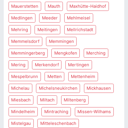
Mauerstetten
Mauth
Maxhütte-Haidhof
Medlingen
Meeder
Mehlmeisel
Mehring
Meitingen
Mellrichstadt
Memmelsdorf
Memmingen
Memmingerberg
Mengkofen
Merching
Mering
Merkendorf
Mertingen
Mespelbrunn
Metten
Mettenheim
Michelau
Michelsneukirchen
Mickhausen
Miesbach
Miltach
Miltenberg
Mindelheim
Mintraching
Missen-Wilhams
Mistelgau
Mitteleschenbach