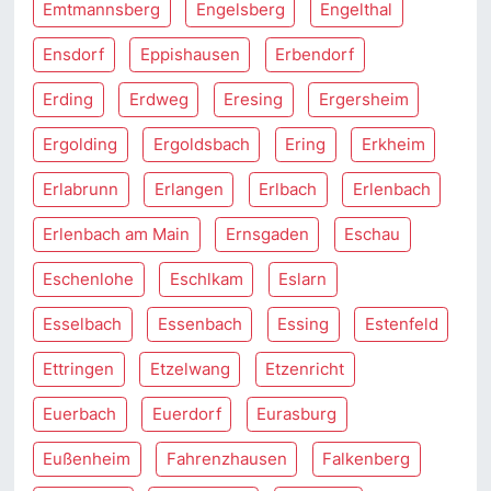
Emtmannsberg
Engelsberg
Engelthal
Ensdorf
Eppishausen
Erbendorf
Erding
Erdweg
Eresing
Ergersheim
Ergolding
Ergoldsbach
Ering
Erkheim
Erlabrunn
Erlangen
Erlbach
Erlenbach
Erlenbach am Main
Ernsgaden
Eschau
Eschenlohe
Eschlkam
Eslarn
Esselbach
Essenbach
Essing
Estenfeld
Ettringen
Etzelwang
Etzenricht
Euerbach
Euerdorf
Eurasburg
Eußenheim
Fahrenzhausen
Falkenberg