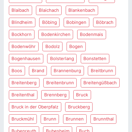
Blaibach
Blaichach
Blankenbach
Blindheim
Böbing
Bobingen
Böbrach
Bockhorn
Bodenkirchen
Bodenmais
Bodenwöhr
Bodolz
Bogen
Bogenhausen
Bolsterlang
Bonstetten
Boos
Brand
Brannenburg
Breitbrunn
Breitenberg
Breitenbrunn
Breitengüßbach
Breitenthal
Brennberg
Bruck
Bruck in der Oberpfalz
Bruckberg
Bruckmühl
Brunn
Brunnen
Brunnthal
Bubenreuth
Bubesheim
Buch