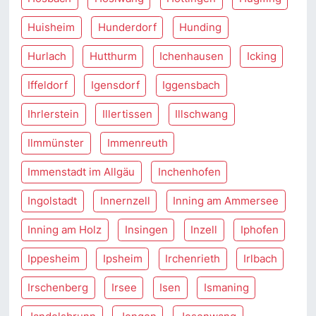
Huisheim
Hunderdorf
Hunding
Hurlach
Hutthurm
Ichenhausen
Icking
Iffeldorf
Igensdorf
Iggensbach
Ihrlerstein
Illertissen
Illschwang
Ilmmünster
Immenreuth
Immenstadt im Allgäu
Inchenhofen
Ingolstadt
Innernzell
Inning am Ammersee
Inning am Holz
Insingen
Inzell
Iphofen
Ippesheim
Ipsheim
Irchenrieth
Irlbach
Irschenberg
Irsee
Isen
Ismaning