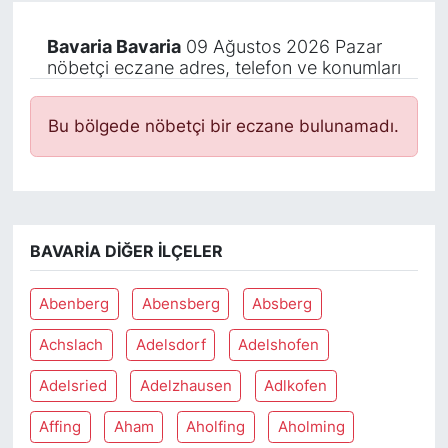
Bavaria Bavaria
09 Ağustos 2026 Pazar
nöbetçi eczane adres, telefon ve konumları
Bu bölgede nöbetçi bir eczane bulunamadı.
BAVARIA DIĞER İLÇELER
Abenberg
Abensberg
Absberg
Achslach
Adelsdorf
Adelshofen
Adelsried
Adelzhausen
Adlkofen
Affing
Aham
Aholfing
Aholming