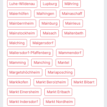
Luhe-Wildenau
Lupburg
Mähring
Maierhöfen
Maihingen
Mainaschaff
Mainbernheim
Mainburg
Mainleus
Mainstockheim
Maisach
Maitenbeth
Malching
Malgersdorf
Mallersdorf-Pfaffenberg
Mammendorf
Mamming
Manching
Mantel
Margetshöchheim
Mariaposching
Marklkofen
Markt Berolzheim
Markt Bibart
Markt Einersheim
Markt Erlbach
Markt Indersdorf
Markt Nordheim