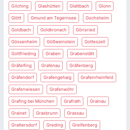
Gilching
Glashütten
Glattbach
Glonn
Glött
Gmund am Tegernsee
Gochsheim
Goldbach
Goldkronach
Görisried
Gössenheim
Gößweinstein
Gotteszell
Gottfrieding
Graben
Grabenstätt
Gräfelfing
Grafenau
Gräfenberg
Gräfendorf
Grafengehaig
Grafenrheinfeld
Grafenwiesen
Grafenwöhr
Grafing bei München
Grafrath
Grainau
Grainet
Grasbrunn
Grassau
Grattersdorf
Greding
Greifenberg