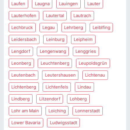
Laufen
Laugna
Lauingen
Lauter
Lauterhofen
Lautertal
Lautrach
Lechbruck
Legau
Lehrberg
Leiblfing
Leidersbach
Leinburg
Leipheim
Lengdorf
Lengenwang
Lenggries
Leonberg
Leuchtenberg
Leupoldsgrün
Leutenbach
Leutershausen
Lichtenau
Lichtenberg
Lichtenfels
Lindau
Lindberg
Litzendorf
Lohberg
Lohr am Main
Loiching
Lonnerstadt
Lower Bavaria
Ludwigsstadt