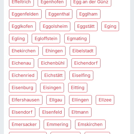
Effeltrich
Egenhofen
Egg an der Günz
Eggenfelden
Eggenthal
Egglham
Egglkofen
Eggolsheim
Eggstätt
Eging
Egling
Egloffstein
Egmating
Ehekirchen
Ehingen
Eibelstadt
Eichenau
Eichenbühl
Eichendorf
Eichenried
Eichstätt
Eiselfing
Eisenburg
Eisingen
Eitting
Elfershausen
Ellgau
Ellingen
Ellzee
Elsendorf
Elsenfeld
Eltmann
Emersacker
Emmering
Emskirchen