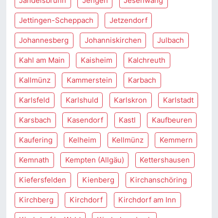
Jandelsbrunn
Jengen
Jesenwang
Jettingen-Scheppach
Jetzendorf
Johannesberg
Johanniskirchen
Julbach
Kahl am Main
Kaisheim
Kalchreuth
Kallmünz
Kammerstein
Karbach
Karlsfeld
Karlshuld
Karlskron
Karlstadt
Karsbach
Kasendorf
Kastl
Kaufbeuren
Kaufering
Kelheim
Kellmünz
Kemmern
Kemnath
Kempten (Allgäu)
Kettershausen
Kiefersfelden
Kienberg
Kirchanschöring
Kirchberg
Kirchdorf
Kirchdorf am Inn