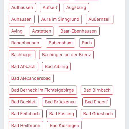
Aufhausen
Aufseß
Augsburg
Auhausen
Aura im Sinngrund
Außernzell
Aying
Aystetten
Baar-Ebenhausen
Babenhausen
Babensham
Bach
Bachhagel
Bächingen an der Brenz
Bad Abbach
Bad Aibling
Bad Alexandersbad
Bad Berneck im Fichtelgebirge
Bad Birnbach
Bad Bocklet
Bad Brückenau
Bad Endorf
Bad Feilnbach
Bad Füssing
Bad Griesbach
Bad Heilbrunn
Bad Kissingen