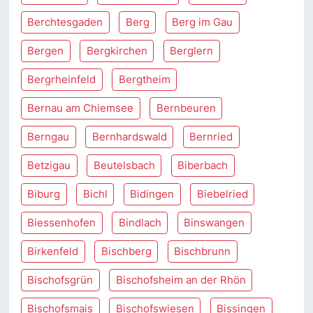
Berchtesgaden
Berg
Berg im Gau
Bergen
Bergkirchen
Berglern
Bergrheinfeld
Bergtheim
Bernau am Chiemsee
Bernbeuren
Berngau
Bernhardswald
Bernried
Betzigau
Beutelsbach
Biberbach
Biburg
Bichl
Bidingen
Biebelried
Biessenhofen
Bindlach
Binswangen
Birkenfeld
Bischberg
Bischbrunn
Bischofsgrün
Bischofsheim an der Rhön
Bischofsmais
Bischofswiesen
Bissingen