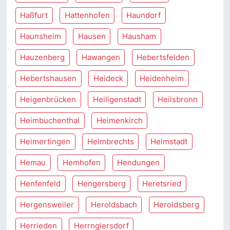
Haßfurt
Hattenhofen
Haundorf
Haunsheim
Hausen
Hausham
Hauzenberg
Hawangen
Hebertsfelden
Hebertshausen
Heideck
Heidenheim
Heigenbrücken
Heiligenstadt
Heilsbronn
Heimbuchenthal
Heimenkirch
Heimertingen
Helmbrechts
Helmstadt
Hemau
Hemhofen
Hendungen
Henfenfeld
Hengersberg
Heretsried
Hergensweiler
Heroldsbach
Heroldsberg
Herrieden
Herrngiersdorf