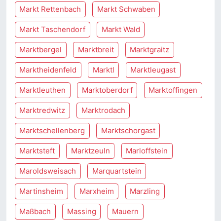
Markt Rettenbach
Markt Schwaben
Markt Taschendorf
Markt Wald
Marktbergel
Marktbreit
Marktgraitz
Marktheidenfeld
Marktl
Marktleugast
Marktleuthen
Marktoberdorf
Marktoffingen
Marktredwitz
Marktrodach
Marktschellenberg
Marktschorgast
Marktsteft
Marktzeuln
Marloffstein
Maroldsweisach
Marquartstein
Martinsheim
Marxheim
Marzling
Maßbach
Massing
Mauern