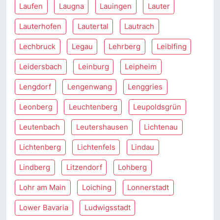
Laufen
Laugna
Lauingen
Lauter
Lauterhofen
Lautertal
Lautrach
Lechbruck
Legau
Lehrberg
Leiblfing
Leidersbach
Leinburg
Leipheim
Lengdorf
Lengenwang
Lenggries
Leonberg
Leuchtenberg
Leupoldsgrün
Leutenbach
Leutershausen
Lichtenau
Lichtenberg
Lichtenfels
Lindau
Lindberg
Litzendorf
Lohberg
Lohr am Main
Loiching
Lonnerstadt
Lower Bavaria
Ludwigsstadt