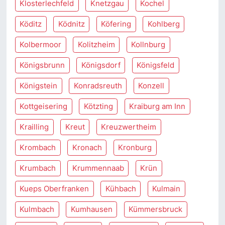
Klosterlechfeld
Knetzgau
Kochel
Köditz
Ködnitz
Köfering
Kohlberg
Kolbermoor
Kolitzheim
Kollnburg
Königsbrunn
Königsdorf
Königsfeld
Königstein
Konradsreuth
Konzell
Kottgeisering
Kötzting
Kraiburg am Inn
Krailling
Kreut
Kreuzwertheim
Krombach
Kronach
Kronburg
Krumbach
Krummennaab
Krün
Kueps Oberfranken
Kühbach
Kulmain
Kulmbach
Kumhausen
Kümmersbruck