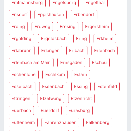
Emtmannsberg
Engelsberg
Engelthal
Ensdorf
Eppishausen
Erbendorf
Erding
Erdweg
Eresing
Ergersheim
Ergolding
Ergoldsbach
Ering
Erkheim
Erlabrunn
Erlangen
Erlbach
Erlenbach
Erlenbach am Main
Ernsgaden
Eschau
Eschenlohe
Eschlkam
Eslarn
Esselbach
Essenbach
Essing
Estenfeld
Ettringen
Etzelwang
Etzenricht
Euerbach
Euerdorf
Eurasburg
Eußenheim
Fahrenzhausen
Falkenberg