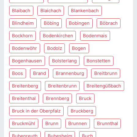
Blaibach
Blaichach
Blankenbach
Blindheim
Böbing
Bobingen
Böbrach
Bockhorn
Bodenkirchen
Bodenmais
Bodenwöhr
Bodolz
Bogen
Bogenhausen
Bolsterlang
Bonstetten
Boos
Brand
Brannenburg
Breitbrunn
Breitenberg
Breitenbrunn
Breitengüßbach
Breitenthal
Brennberg
Bruck
Bruck in der Oberpfalz
Bruckberg
Bruckmühl
Brunn
Brunnen
Brunnthal
Bubenreuth
Bubesheim
Buch