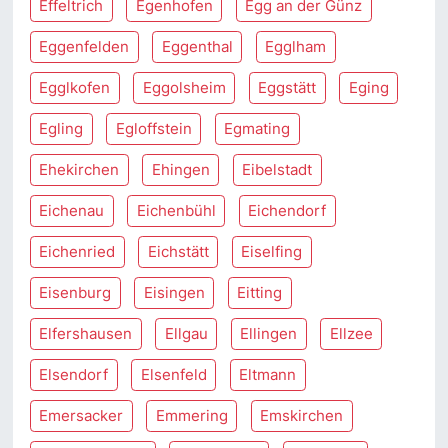
Effeltrich
Egenhofen
Egg an der Günz
Eggenfelden
Eggenthal
Egglham
Egglkofen
Eggolsheim
Eggstätt
Eging
Egling
Egloffstein
Egmating
Ehekirchen
Ehingen
Eibelstadt
Eichenau
Eichenbühl
Eichendorf
Eichenried
Eichstätt
Eiselfing
Eisenburg
Eisingen
Eitting
Elfershausen
Ellgau
Ellingen
Ellzee
Elsendorf
Elsenfeld
Eltmann
Emersacker
Emmering
Emskirchen