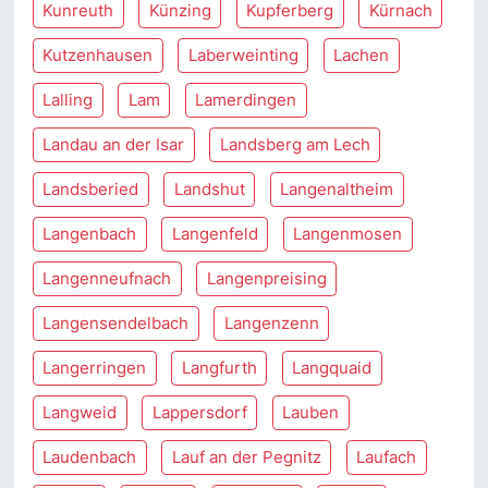
Kunreuth
Künzing
Kupferberg
Kürnach
Kutzenhausen
Laberweinting
Lachen
Lalling
Lam
Lamerdingen
Landau an der Isar
Landsberg am Lech
Landsberied
Landshut
Langenaltheim
Langenbach
Langenfeld
Langenmosen
Langenneufnach
Langenpreising
Langensendelbach
Langenzenn
Langerringen
Langfurth
Langquaid
Langweid
Lappersdorf
Lauben
Laudenbach
Lauf an der Pegnitz
Laufach