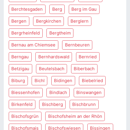
Berchtesgaden
Berg
Berg im Gau
Bergen
Bergkirchen
Berglern
Bergrheinfeld
Bergtheim
Bernau am Chiemsee
Bernbeuren
Berngau
Bernhardswald
Bernried
Betzigau
Beutelsbach
Biberbach
Biburg
Bichl
Bidingen
Biebelried
Biessenhofen
Bindlach
Binswangen
Birkenfeld
Bischberg
Bischbrunn
Bischofsgrün
Bischofsheim an der Rhön
Bischofsmais
Bischofswiesen
Bissingen