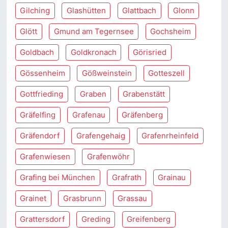
Gilching
Glashütten
Glattbach
Glonn
Glött
Gmund am Tegernsee
Gochsheim
Goldbach
Goldkronach
Görisried
Gössenheim
Gößweinstein
Gotteszell
Gottfrieding
Graben
Grabenstätt
Gräfelfing
Grafenau
Gräfenberg
Gräfendorf
Grafengehaig
Grafenrheinfeld
Grafenwiesen
Grafenwöhr
Grafing bei München
Grafrath
Grainau
Grainet
Grasbrunn
Grassau
Grattersdorf
Greding
Greifenberg