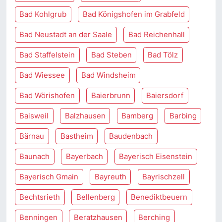
Bad Kohlgrub
Bad Königshofen im Grabfeld
Bad Neustadt an der Saale
Bad Reichenhall
Bad Staffelstein
Bad Steben
Bad Tölz
Bad Wiessee
Bad Windsheim
Bad Wörishofen
Baierbrunn
Baiersdorf
Baisweil
Balzhausen
Bamberg
Barbing
Bärnau
Bastheim
Baudenbach
Baunach
Bayerbach
Bayerisch Eisenstein
Bayerisch Gmain
Bayreuth
Bayrischzell
Bechtsrieth
Bellenberg
Benediktbeuern
Benningen
Beratzhausen
Berching