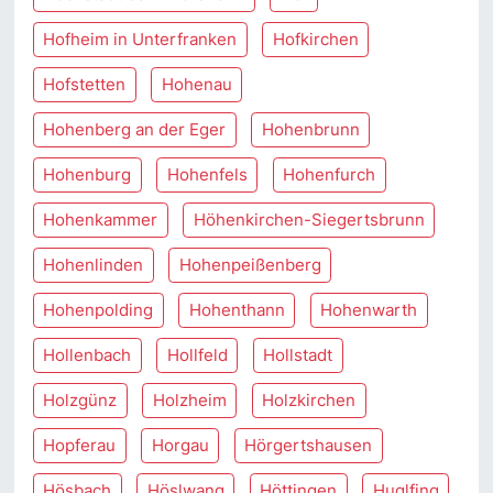
Hofheim in Unterfranken
Hofkirchen
Hofstetten
Hohenau
Hohenberg an der Eger
Hohenbrunn
Hohenburg
Hohenfels
Hohenfurch
Hohenkammer
Höhenkirchen-Siegertsbrunn
Hohenlinden
Hohenpeißenberg
Hohenpolding
Hohenthann
Hohenwarth
Hollenbach
Hollfeld
Hollstadt
Holzgünz
Holzheim
Holzkirchen
Hopferau
Horgau
Hörgertshausen
Hösbach
Höslwang
Höttingen
Huglfing