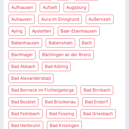
Aufhausen
Aufseß
Augsburg
Auhausen
Aura im Sinngrund
Außernzell
Aying
Aystetten
Baar-Ebenhausen
Babenhausen
Babensham
Bach
Bachhagel
Bächingen an der Brenz
Bad Abbach
Bad Aibling
Bad Alexandersbad
Bad Berneck im Fichtelgebirge
Bad Birnbach
Bad Bocklet
Bad Brückenau
Bad Endorf
Bad Feilnbach
Bad Füssing
Bad Griesbach
Bad Heilbrunn
Bad Kissingen