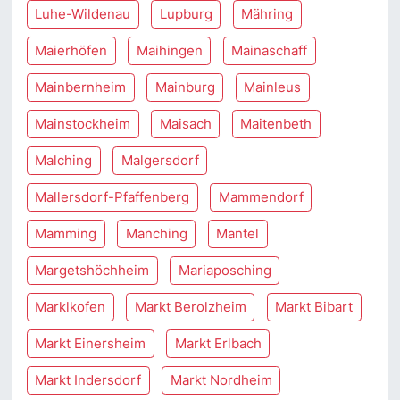
Luhe-Wildenau
Lupburg
Mähring
Maierhöfen
Maihingen
Mainaschaff
Mainbernheim
Mainburg
Mainleus
Mainstockheim
Maisach
Maitenbeth
Malching
Malgersdorf
Mallersdorf-Pfaffenberg
Mammendorf
Mamming
Manching
Mantel
Margetshöchheim
Mariaposching
Marklkofen
Markt Berolzheim
Markt Bibart
Markt Einersheim
Markt Erlbach
Markt Indersdorf
Markt Nordheim