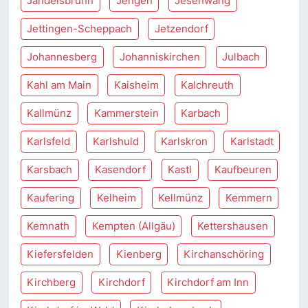
Jandelsbrunn
Jengen
Jesenwang
Jettingen-Scheppach
Jetzendorf
Johannesberg
Johanniskirchen
Julbach
Kahl am Main
Kaisheim
Kalchreuth
Kallmünz
Kammerstein
Karbach
Karlsfeld
Karlshuld
Karlskron
Karlstadt
Karsbach
Kasendorf
Kastl
Kaufbeuren
Kaufering
Kelheim
Kellmünz
Kemmern
Kemnath
Kempten (Allgäu)
Kettershausen
Kiefersfelden
Kienberg
Kirchanschöring
Kirchberg
Kirchdorf
Kirchdorf am Inn