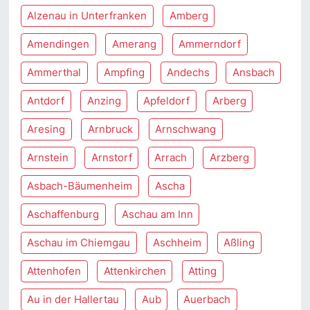
Alzenau in Unterfranken
Amberg
Amendingen
Amerang
Ammerndorf
Ammerthal
Ampfing
Andechs
Ansbach
Antdorf
Anzing
Apfeldorf
Arberg
Aresing
Arnbruck
Arnschwang
Arnstein
Arnstorf
Arrach
Arzberg
Asbach-Bäumenheim
Ascha
Aschaffenburg
Aschau am Inn
Aschau im Chiemgau
Aschheim
Aßling
Attenhofen
Attenkirchen
Atting
Au in der Hallertau
Aub
Auerbach