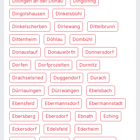
Dillingen an der Donau
Dingolfing
Dingolshausen
Dinkelsbühl
Dinkelscherben
Dirlewang
Dittelbrunn
Dittenheim
Döhlau
Dombühl
Donaustauf
Donauwörth
Donnersdorf
Dorfen
Dorfprozelten
Dormitz
Drachselsried
Duggendorf
Durach
Dürrlauingen
Dürrwangen
Ebelsbach
Ebensfeld
Ebermannsdorf
Ebermannstadt
Ebersberg
Ebersdorf
Ebnath
Eching
Eckersdorf
Edelsfeld
Ederheim