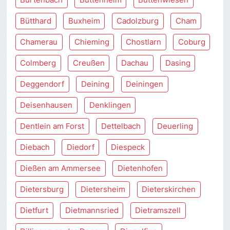
Bütthard
Buxheim
Cadolzburg
Cham
Chamerau
Chieming
Chostlarn
Coburg
Colmberg
Creußen
Dachau
Dasing
Deggendorf
Deining
Deiningen
Deisenhausen
Denklingen
Dentlein am Forst
Dettelbach
Deuerling
Diebach
Diedorf
Diespeck
Dießen am Ammersee
Dietenhofen
Dietersburg
Dietersheim
Dieterskirchen
Dietfurt
Dietmannsried
Dietramszell