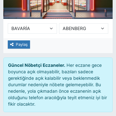
SİYASET
SAĞLIK
Paylaş
Güncel Nöbetçi Eczaneler.
Her eczane gece
boyunca açık olmayabilir, bazıları sadece
gerektiğinde açık kalabilir veya beklenmedik
durumlar nedeniyle nöbete gelemeyebilir. Bu
nedenle, yola çıkmadan önce eczanenin açık
olduğunu telefon aracılığıyla teyit etmeniz iyi bir
fikir olacaktır.