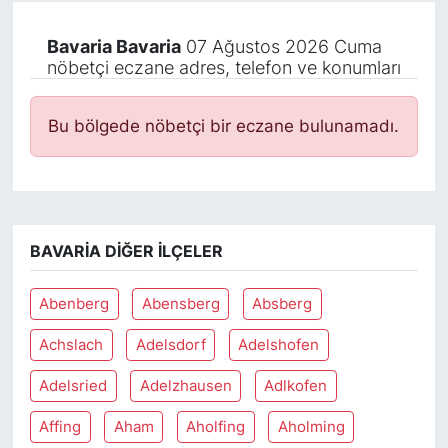
Bavaria Bavaria
07 Ağustos 2026 Cuma
nöbetçi eczane adres, telefon ve konumları
Bu bölgede nöbetçi bir eczane bulunamadı.
BAVARIA DIĞER İLÇELER
Abenberg
Abensberg
Absberg
Achslach
Adelsdorf
Adelshofen
Adelsried
Adelzhausen
Adlkofen
Affing
Aham
Aholfing
Aholming