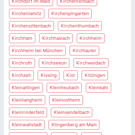
Kirchdorf im Wald
Kirchehrenbach
Kirchenlamitz
Kirchenpingarten
Kirchensittenbach
Kirchenthumbach
Kirchham
Kirchhaslach
Kirchheim
Kirchheim bei München
Kirchlauter
Kirchroth
Kirchseeon
Kirchweidach
Kirchzell
Kissing
Kist
Kitzingen
Kleinaitingen
Kleinheubach
Kleinkahl
Kleinlangheim
Kleinostheim
Kleinrinderfeld
Kleinsendelbach
Kleinwallstadt
Klingenberg am Main