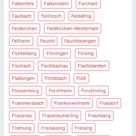
Falkenfels
Falkenstein
Farchant
Faulbach
Feilitzsch
Feldafing
Feldkirchen
Feldkirchen-Westerham
Fellheim
Feucht
Feuchtwangen
Fichtelberg
Finningen
Finsing
Fischach
Fischbachau
Flachslanden
Fladungen
Flintsbach
Floß
Flossenbürg
Forchheim
Forstinning
Frammersbach
Frankenwinheim
Frasdorf
Frauenau
Fraueneuharting
Fraunberg
Freihung
Freilassing
Freising