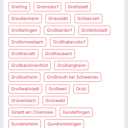
Greiling
Gremsdorf
Grettstadt
Greußenheim
Griesstätt
Gröbenzell
Großaitingen
Großbardorf
Großeibstadt
Großenseebach
Großhabersdorf
Großheirath
Großheubach
Großkarolinenfeld
Großlangheim
Großostheim
Großreuth bei Schweinau
Großwallstadt
Großweil
Grub
Grünenbach
Grünwald
Gstadt am Chiemsee
Gundelfingen
Gundelsheim
Gundremmingen