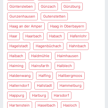
Güntersleben
Günzach
Günzburg
Gunzenhausen
Gutenstetten
Haag an der Amper
Haag in Oberbayern
Haar
Haarbach
Habach
Hafenlohr
Hagelstadt
Hagenbüchach
Hahnbach
Haibach
Haidmühle
Haimhausen
Haiming
Hainsfarth
Halblech
Haldenwang
Halfing
Hallbergmoos
Hallerndorf
Hallstadt
Hammelburg
Happurg
Harburg
Harsdorf
Hartenstein
Haselbach
Hasloch