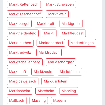
Markt Rettenbach
Markt Schwaben
Markt Taschendorf
Markt Wald
Marktbergel
Marktbreit
Marktgraitz
Marktheidenfeld
Marktl
Marktleugast
Marktleuthen
Marktoberdorf
Marktoffingen
Marktredwitz
Marktrodach
Marktschellenberg
Marktschorgast
Marktsteft
Marktzeuln
Marloffstein
Maroldsweisach
Marquartstein
Martinsheim
Marxheim
Marzling
Maßbach
Massing
Mauern