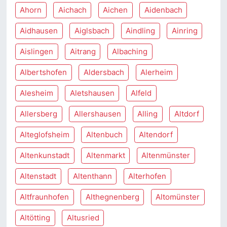
Ahorn
Aichach
Aichen
Aidenbach
Aidhausen
Aiglsbach
Aindling
Ainring
Aislingen
Aitrang
Albaching
Albertshofen
Aldersbach
Alerheim
Alesheim
Aletshausen
Alfeld
Allersberg
Allershausen
Alling
Altdorf
Alteglofsheim
Altenbuch
Altendorf
Altenkunstadt
Altenmarkt
Altenmünster
Altenstadt
Altenthann
Alterhofen
Altfraunhofen
Althegnenberg
Altomünster
Altötting
Altusried