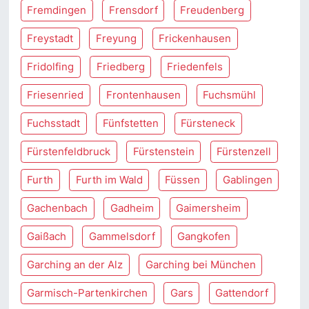
Fremdingen
Frensdorf
Freudenberg
Freystadt
Freyung
Frickenhausen
Fridolfing
Friedberg
Friedenfels
Friesenried
Frontenhausen
Fuchsmühl
Fuchsstadt
Fünfstetten
Fürsteneck
Fürstenfeldbruck
Fürstenstein
Fürstenzell
Furth
Furth im Wald
Füssen
Gablingen
Gachenbach
Gadheim
Gaimersheim
Gaißach
Gammelsdorf
Gangkofen
Garching an der Alz
Garching bei München
Garmisch-Partenkirchen
Gars
Gattendorf