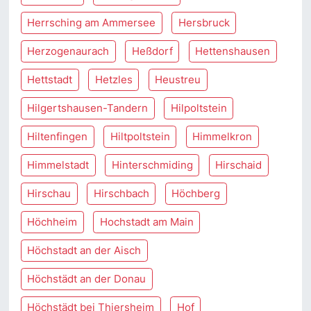
Herrsching am Ammersee
Hersbruck
Herzogenaurach
Heßdorf
Hettenshausen
Hettstadt
Hetzles
Heustreu
Hilgertshausen-Tandern
Hilpoltstein
Hiltenfingen
Hiltpoltstein
Himmelkron
Himmelstadt
Hinterschmiding
Hirschaid
Hirschau
Hirschbach
Höchberg
Höchheim
Hochstadt am Main
Höchstadt an der Aisch
Höchstädt an der Donau
Höchstädt bei Thiersheim
Hof