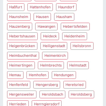
Haßfurt
Hattenhofen
Haundorf
Haunsheim
Hausen
Hausham
Hauzenberg
Hawangen
Hebertsfelden
Hebertshausen
Heideck
Heidenheim
Heigenbrücken
Heiligenstadt
Heilsbronn
Heimbuchenthal
Heimenkirch
Heimertingen
Helmbrechts
Helmstadt
Hemau
Hemhofen
Hendungen
Henfenfeld
Hengersberg
Heretsried
Hergensweiler
Heroldsbach
Heroldsberg
Herrieden
Herrngiersdorf