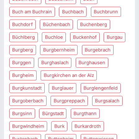
Buch am Buchrain
Buchbach
Buchbrunn
Buchdorf
Büchenbach
Buchenberg
Büchlberg
Buchloe
Buckenhof
Burgau
Burgberg
Burgbernheim
Burgebrach
Burggen
Burghaslach
Burghausen
Burgheim
Burgkirchen an der Alz
Burgkunstadt
Burglauer
Burglengenfeld
Burgoberbach
Burgpreppach
Burgsalach
Burgsinn
Bürgstadt
Burgthann
Burgwindheim
Burk
Burkardroth
Burtenbach
Buttenheim
Buttenwiesen