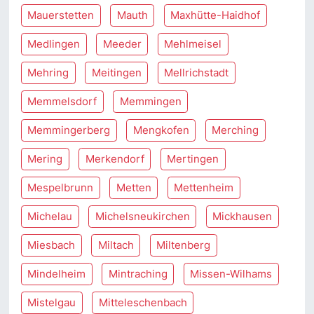
Mauerstetten
Mauth
Maxhütte-Haidhof
Medlingen
Meeder
Mehlmeisel
Mehring
Meitingen
Mellrichstadt
Memmelsdorf
Memmingen
Memmingerberg
Mengkofen
Merching
Mering
Merkendorf
Mertingen
Mespelbrunn
Metten
Mettenheim
Michelau
Michelsneukirchen
Mickhausen
Miesbach
Miltach
Miltenberg
Mindelheim
Mintraching
Missen-Wilhams
Mistelgau
Mitteleschenbach