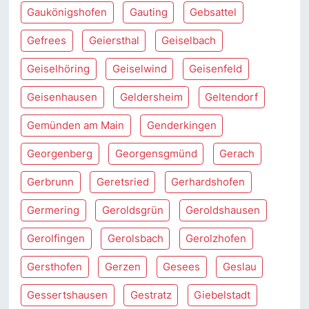
Gaukönigshofen
Gauting
Gebsattel
Gefrees
Geiersthal
Geiselbach
Geiselhöring
Geiselwind
Geisenfeld
Geisenhausen
Geldersheim
Geltendorf
Gemünden am Main
Genderkingen
Georgenberg
Georgensgmünd
Gerach
Gerbrunn
Geretsried
Gerhardshofen
Germering
Geroldsgrün
Geroldshausen
Gerolfingen
Gerolsbach
Gerolzhofen
Gersthofen
Gerzen
Gesees
Geslau
Gessertshausen
Gestratz
Giebelstadt