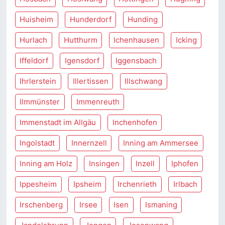
Huisheim
Hunderdorf
Hunding
Hurlach
Hutthurm
Ichenhausen
Icking
Iffeldorf
Igensdorf
Iggensbach
Ihrlerstein
Illertissen
Illschwang
Ilmmünster
Immenreuth
Immenstadt im Allgäu
Inchenhofen
Ingolstadt
Innernzell
Inning am Ammersee
Inning am Holz
Insingen
Inzell
Iphofen
Ippesheim
Ipsheim
Irchenrieth
Irlbach
Irschenberg
Irsee
Isen
Ismaning