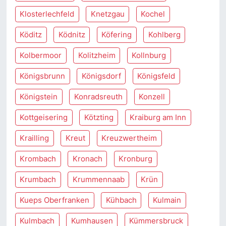
Klosterlechfeld
Knetzgau
Kochel
Köditz
Ködnitz
Köfering
Kohlberg
Kolbermoor
Kolitzheim
Kollnburg
Königsbrunn
Königsdorf
Königsfeld
Königstein
Konradsreuth
Konzell
Kottgeisering
Kötzting
Kraiburg am Inn
Krailling
Kreut
Kreuzwertheim
Krombach
Kronach
Kronburg
Krumbach
Krummennaab
Krün
Kueps Oberfranken
Kühbach
Kulmain
Kulmbach
Kumhausen
Kümmersbruck