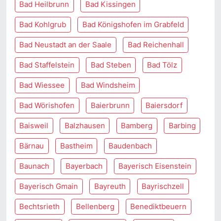
Bad Heilbrunn
Bad Kissingen
Bad Kohlgrub
Bad Königshofen im Grabfeld
Bad Neustadt an der Saale
Bad Reichenhall
Bad Staffelstein
Bad Steben
Bad Tölz
Bad Wiessee
Bad Windsheim
Bad Wörishofen
Baierbrunn
Baiersdorf
Baisweil
Balzhausen
Bamberg
Barbing
Bärnau
Bastheim
Baudenbach
Baunach
Bayerbach
Bayerisch Eisenstein
Bayerisch Gmain
Bayreuth
Bayrischzell
Bechtsrieth
Bellenberg
Benediktbeuern