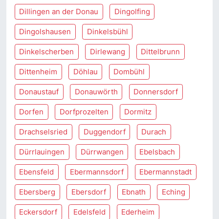
Dillingen an der Donau
Dingolfing
Dingolshausen
Dinkelsbühl
Dinkelscherben
Dirlewang
Dittelbrunn
Dittenheim
Döhlau
Dombühl
Donaustauf
Donauwörth
Donnersdorf
Dorfen
Dorfprozelten
Dormitz
Drachselsried
Duggendorf
Durach
Dürrlauingen
Dürrwangen
Ebelsbach
Ebensfeld
Ebermannsdorf
Ebermannstadt
Ebersberg
Ebersdorf
Ebnath
Eching
Eckersdorf
Edelsfeld
Ederheim