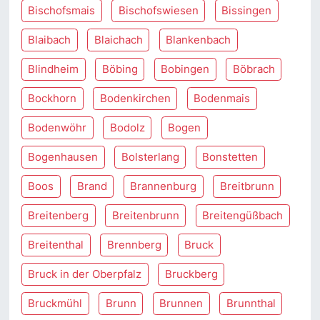
Bischofsmais
Bischofswiesen
Bissingen
Blaibach
Blaichach
Blankenbach
Blindheim
Böbing
Bobingen
Böbrach
Bockhorn
Bodenkirchen
Bodenmais
Bodenwöhr
Bodolz
Bogen
Bogenhausen
Bolsterlang
Bonstetten
Boos
Brand
Brannenburg
Breitbrunn
Breitenberg
Breitenbrunn
Breitengüßbach
Breitenthal
Brennberg
Bruck
Bruck in der Oberpfalz
Bruckberg
Bruckmühl
Brunn
Brunnen
Brunnthal