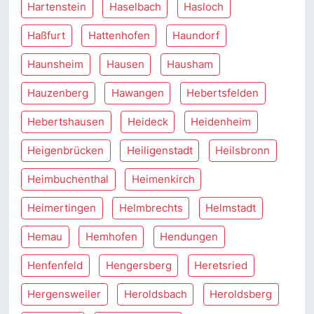
Hartenstein
Haselbach
Hasloch
Haßfurt
Hattenhofen
Haundorf
Haunsheim
Hausen
Hausham
Hauzenberg
Hawangen
Hebertsfelden
Hebertshausen
Heideck
Heidenheim
Heigenbrücken
Heiligenstadt
Heilsbronn
Heimbuchenthal
Heimenkirch
Heimertingen
Helmbrechts
Helmstadt
Hemau
Hemhofen
Hendungen
Henfenfeld
Hengersberg
Heretsried
Hergensweiler
Heroldsbach
Heroldsberg