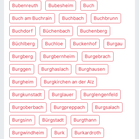
Bubenreuth
Bubesheim
Buch
Buch am Buchrain
Buchbach
Buchbrunn
Buchdorf
Büchenbach
Buchenberg
Büchlberg
Buchloe
Buckenhof
Burgau
Burgberg
Burgbernheim
Burgebrach
Burggen
Burghaslach
Burghausen
Burgheim
Burgkirchen an der Alz
Burgkunstadt
Burglauer
Burglengenfeld
Burgoberbach
Burgpreppach
Burgsalach
Burgsinn
Bürgstadt
Burgthann
Burgwindheim
Burk
Burkardroth