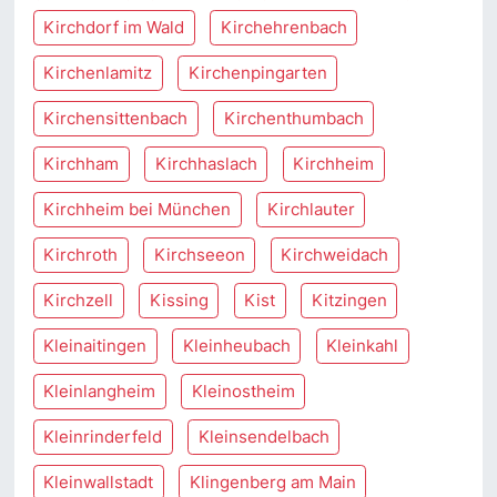
Kirchdorf im Wald
Kirchehrenbach
Kirchenlamitz
Kirchenpingarten
Kirchensittenbach
Kirchenthumbach
Kirchham
Kirchhaslach
Kirchheim
Kirchheim bei München
Kirchlauter
Kirchroth
Kirchseeon
Kirchweidach
Kirchzell
Kissing
Kist
Kitzingen
Kleinaitingen
Kleinheubach
Kleinkahl
Kleinlangheim
Kleinostheim
Kleinrinderfeld
Kleinsendelbach
Kleinwallstadt
Klingenberg am Main