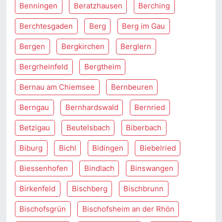
Benningen
Beratzhausen
Berching
Berchtesgaden
Berg
Berg im Gau
Bergen
Bergkirchen
Berglern
Bergrheinfeld
Bergtheim
Bernau am Chiemsee
Bernbeuren
Berngau
Bernhardswald
Bernried
Betzigau
Beutelsbach
Biberbach
Biburg
Bichl
Bidingen
Biebelried
Biessenhofen
Bindlach
Binswangen
Birkenfeld
Bischberg
Bischbrunn
Bischofsgrün
Bischofsheim an der Rhön