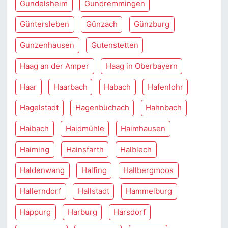
Gundelsheim
Gundremmingen
Güntersleben
Günzach
Günzburg
Gunzenhausen
Gutenstetten
Haag an der Amper
Haag in Oberbayern
Haar
Haarbach
Habach
Hafenlohr
Hagelstadt
Hagenbüchach
Hahnbach
Haibach
Haidmühle
Haimhausen
Haiming
Hainsfarth
Halblech
Haldenwang
Halfing
Hallbergmoos
Hallerndorf
Hallstadt
Hammelburg
Happurg
Harburg
Harsdorf