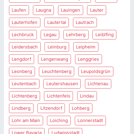
Laufen
Laugna
Lauingen
Lauter
Lauterhofen
Lautertal
Lautrach
Lechbruck
Legau
Lehrberg
Leiblfing
Leidersbach
Leinburg
Leipheim
Lengdorf
Lengenwang
Lenggries
Leonberg
Leuchtenberg
Leupoldsgrün
Leutenbach
Leutershausen
Lichtenau
Lichtenberg
Lichtenfels
Lindau
Lindberg
Litzendorf
Lohberg
Lohr am Main
Loiching
Lonnerstadt
Lower Bavaria
Ludwigsstadt