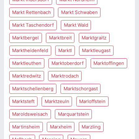
Markt Rettenbach
Markt Schwaben
Markt Taschendorf
Markt Wald
Marktbergel
Marktbreit
Marktgraitz
Marktheidenfeld
Marktl
Marktleugast
Marktleuthen
Marktoberdorf
Marktoffingen
Marktredwitz
Marktrodach
Marktschellenberg
Marktschorgast
Marktsteft
Marktzeuln
Marloffstein
Maroldsweisach
Marquartstein
Martinsheim
Marxheim
Marzling