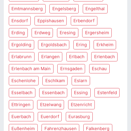
Emtmannsberg
Engelsberg
Engelthal
Ensdorf
Eppishausen
Erbendorf
Erding
Erdweg
Eresing
Ergersheim
Ergolding
Ergoldsbach
Ering
Erkheim
Erlabrunn
Erlangen
Erlbach
Erlenbach
Erlenbach am Main
Ernsgaden
Eschau
Eschenlohe
Eschlkam
Eslarn
Esselbach
Essenbach
Essing
Estenfeld
Ettringen
Etzelwang
Etzenricht
Euerbach
Euerdorf
Eurasburg
Eußenheim
Fahrenzhausen
Falkenberg