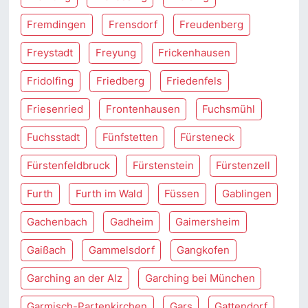
Fremdingen
Frensdorf
Freudenberg
Freystadt
Freyung
Frickenhausen
Fridolfing
Friedberg
Friedenfels
Friesenried
Frontenhausen
Fuchsmühl
Fuchsstadt
Fünfstetten
Fürsteneck
Fürstenfeldbruck
Fürstenstein
Fürstenzell
Furth
Furth im Wald
Füssen
Gablingen
Gachenbach
Gadheim
Gaimersheim
Gaißach
Gammelsdorf
Gangkofen
Garching an der Alz
Garching bei München
Garmisch-Partenkirchen
Gars
Gattendorf