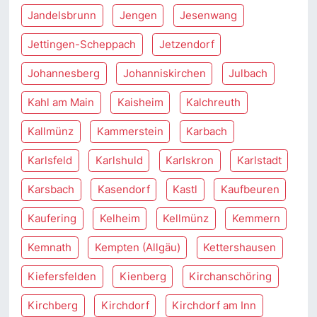
Jandelsbrunn
Jengen
Jesenwang
Jettingen-Scheppach
Jetzendorf
Johannesberg
Johanniskirchen
Julbach
Kahl am Main
Kaisheim
Kalchreuth
Kallmünz
Kammerstein
Karbach
Karlsfeld
Karlshuld
Karlskron
Karlstadt
Karsbach
Kasendorf
Kastl
Kaufbeuren
Kaufering
Kelheim
Kellmünz
Kemmern
Kemnath
Kempten (Allgäu)
Kettershausen
Kiefersfelden
Kienberg
Kirchanschöring
Kirchberg
Kirchdorf
Kirchdorf am Inn