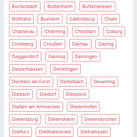
Burtenbach
Buttenheim
Buttenwiesen
Bütthard
Buxheim
Cadolzburg
Cham
Chamerau
Chieming
Chostlarn
Coburg
Colmberg
Creußen
Dachau
Dasing
Deggendorf
Deining
Deiningen
Deisenhausen
Denklingen
Dentlein am Forst
Dettelbach
Deuerling
Diebach
Diedorf
Diespeck
Dießen am Ammersee
Dietenhofen
Dietersburg
Dietersheim
Dieterskirchen
Dietfurt
Dietmannsried
Dietramszell