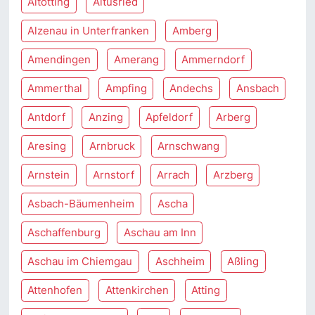
Altötting
Altusried
Alzenau in Unterfranken
Amberg
Amendingen
Amerang
Ammerndorf
Ammerthal
Ampfing
Andechs
Ansbach
Antdorf
Anzing
Apfeldorf
Arberg
Aresing
Arnbruck
Arnschwang
Arnstein
Arnstorf
Arrach
Arzberg
Asbach-Bäumenheim
Ascha
Aschaffenburg
Aschau am Inn
Aschau im Chiemgau
Aschheim
Aßling
Attenhofen
Attenkirchen
Atting