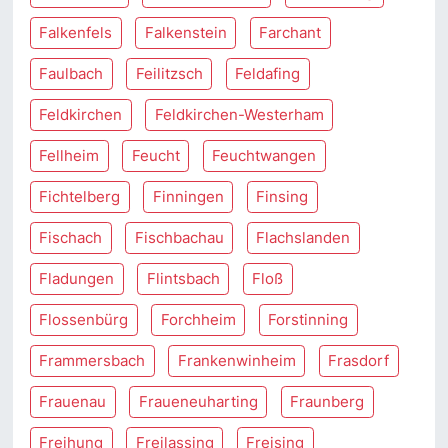
Falkenfels
Falkenstein
Farchant
Faulbach
Feilitzsch
Feldafing
Feldkirchen
Feldkirchen-Westerham
Fellheim
Feucht
Feuchtwangen
Fichtelberg
Finningen
Finsing
Fischach
Fischbachau
Flachslanden
Fladungen
Flintsbach
Floß
Flossenbürg
Forchheim
Forstinning
Frammersbach
Frankenwinheim
Frasdorf
Frauenau
Fraueneuharting
Fraunberg
Freihung
Freilassing
Freising