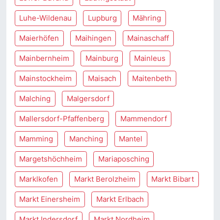
Luhe-Wildenau
Lupburg
Mähring
Maierhöfen
Maihingen
Mainaschaff
Mainbernheim
Mainburg
Mainleus
Mainstockheim
Maisach
Maitenbeth
Malching
Malgersdorf
Mallersdorf-Pfaffenberg
Mammendorf
Mamming
Manching
Mantel
Margetshöchheim
Mariaposching
Marklkofen
Markt Berolzheim
Markt Bibart
Markt Einersheim
Markt Erlbach
Markt Indersdorf
Markt Nordheim