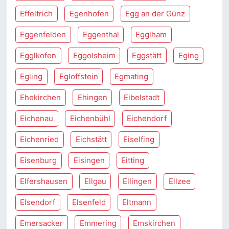
Effeltrich
Egenhofen
Egg an der Günz
Eggenfelden
Eggenthal
Egglham
Egglkofen
Eggolsheim
Eggstätt
Eging
Egling
Egloffstein
Egmating
Ehekirchen
Ehingen
Eibelstadt
Eichenau
Eichenbühl
Eichendorf
Eichenried
Eichstätt
Eiselfing
Eisenburg
Eisingen
Eitting
Elfershausen
Ellgau
Ellingen
Ellzee
Elsendorf
Elsenfeld
Eltmann
Emersacker
Emmering
Emskirchen