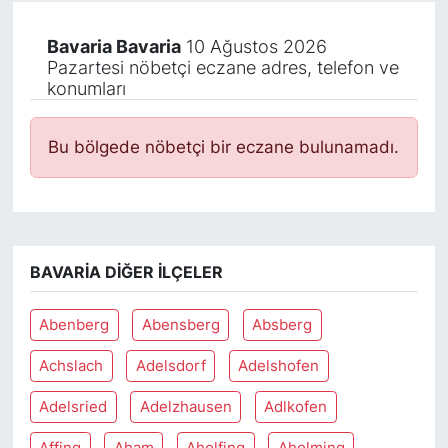
Bavaria Bavaria
10 Ağustos 2026
Pazartesi nöbetçi eczane adres, telefon ve
konumları
Bu bölgede nöbetçi bir eczane bulunamadı.
BAVARIA DIĞER İLÇELER
Abenberg
Abensberg
Absberg
Achslach
Adelsdorf
Adelshofen
Adelsried
Adelzhausen
Adlkofen
Affing
Aham
Aholfing
Aholming