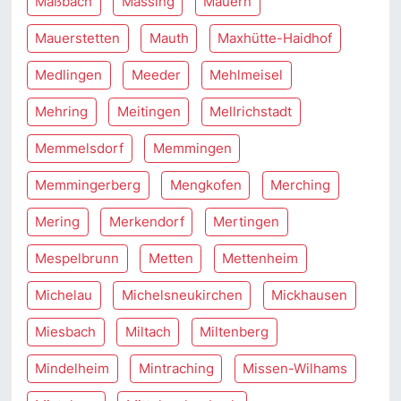
Maßbach
Massing
Mauern
Mauerstetten
Mauth
Maxhütte-Haidhof
Medlingen
Meeder
Mehlmeisel
Mehring
Meitingen
Mellrichstadt
Memmelsdorf
Memmingen
Memmingerberg
Mengkofen
Merching
Mering
Merkendorf
Mertingen
Mespelbrunn
Metten
Mettenheim
Michelau
Michelsneukirchen
Mickhausen
Miesbach
Miltach
Miltenberg
Mindelheim
Mintraching
Missen-Wilhams