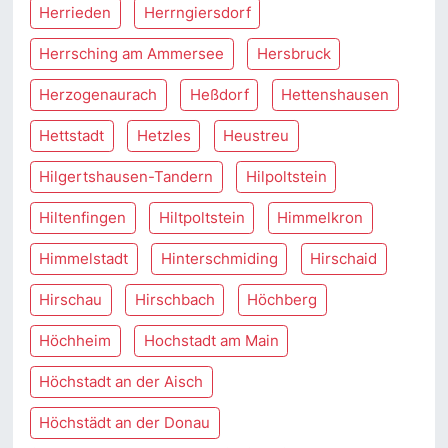
Herrieden
Herrngiersdorf
Herrsching am Ammersee
Hersbruck
Herzogenaurach
Heßdorf
Hettenshausen
Hettstadt
Hetzles
Heustreu
Hilgertshausen-Tandern
Hilpoltstein
Hiltenfingen
Hiltpoltstein
Himmelkron
Himmelstadt
Hinterschmiding
Hirschaid
Hirschau
Hirschbach
Höchberg
Höchheim
Hochstadt am Main
Höchstadt an der Aisch
Höchstädt an der Donau