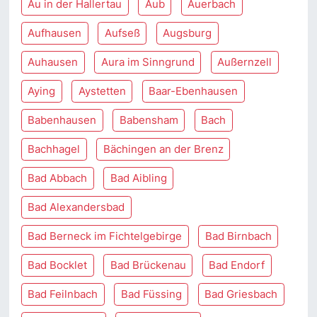
Au in der Hallertau
Aub
Auerbach
Aufhausen
Aufseß
Augsburg
Auhausen
Aura im Sinngrund
Außernzell
Aying
Aystetten
Baar-Ebenhausen
Babenhausen
Babensham
Bach
Bachhagel
Bächingen an der Brenz
Bad Abbach
Bad Aibling
Bad Alexandersbad
Bad Berneck im Fichtelgebirge
Bad Birnbach
Bad Bocklet
Bad Brückenau
Bad Endorf
Bad Feilnbach
Bad Füssing
Bad Griesbach