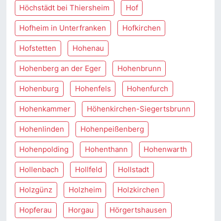
Höchstädt bei Thiersheim
Hof
Hofheim in Unterfranken
Hofkirchen
Hofstetten
Hohenau
Hohenberg an der Eger
Hohenbrunn
Hohenburg
Hohenfels
Hohenfurch
Hohenkammer
Höhenkirchen-Siegertsbrunn
Hohenlinden
Hohenpeißenberg
Hohenpolding
Hohenthann
Hohenwarth
Hollenbach
Hollfeld
Hollstadt
Holzgünz
Holzheim
Holzkirchen
Hopferau
Horgau
Hörgertshausen