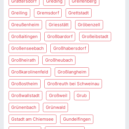
Grattersdorf
Greding
Greifenberg
Greiling
Gremsdorf
Grettstadt
Greußenheim
Griesstätt
Gröbenzell
Großaitingen
Großbardorf
Großeibstadt
Großenseebach
Großhabersdorf
Großheirath
Großheubach
Großkarolinenfeld
Großlangheim
Großostheim
Großreuth bei Schweinau
Großwallstadt
Großweil
Grub
Grünenbach
Grünwald
Gstadt am Chiemsee
Gundelfingen