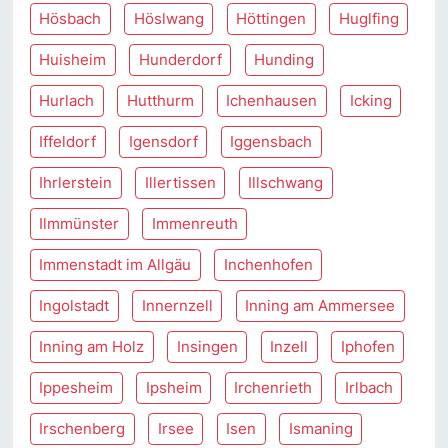
Hösbach
Höslwang
Höttingen
Huglfing
Huisheim
Hunderdorf
Hunding
Hurlach
Hutthurm
Ichenhausen
Icking
Iffeldorf
Igensdorf
Iggensbach
Ihrlerstein
Illertissen
Illschwang
Ilmmünster
Immenreuth
Immenstadt im Allgäu
Inchenhofen
Ingolstadt
Innernzell
Inning am Ammersee
Inning am Holz
Insingen
Inzell
Iphofen
Ippesheim
Ipsheim
Irchenrieth
Irlbach
Irschenberg
Irsee
Isen
Ismaning