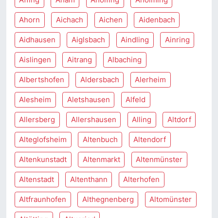
Ahorn
Aichach
Aichen
Aidenbach
Aidhausen
Aiglsbach
Aindling
Ainring
Aislingen
Aitrang
Albaching
Albertshofen
Aldersbach
Alerheim
Alesheim
Aletshausen
Alfeld
Allersberg
Allershausen
Alling
Altdorf
Alteglofsheim
Altenbuch
Altendorf
Altenkunstadt
Altenmarkt
Altenmünster
Altenstadt
Altenthann
Alterhofen
Altfraunhofen
Althegnenberg
Altomünster