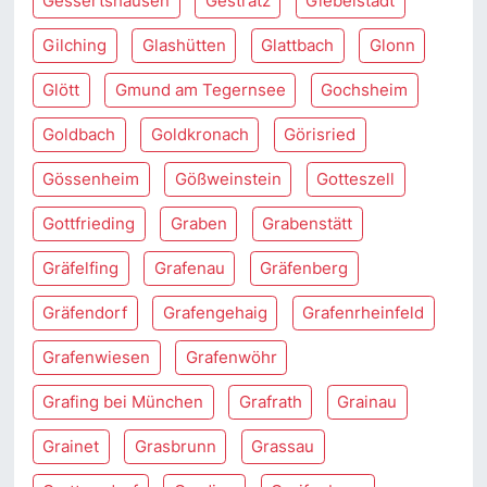
Gessertshausen
Gestratz
Giebelstadt
Gilching
Glashütten
Glattbach
Glonn
Glött
Gmund am Tegernsee
Gochsheim
Goldbach
Goldkronach
Görisried
Gössenheim
Gößweinstein
Gotteszell
Gottfrieding
Graben
Grabenstätt
Gräfelfing
Grafenau
Gräfenberg
Gräfendorf
Grafengehaig
Grafenrheinfeld
Grafenwiesen
Grafenwöhr
Grafing bei München
Grafrath
Grainau
Grainet
Grasbrunn
Grassau