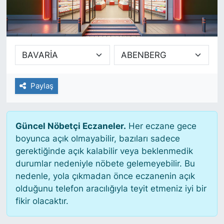
SİYASET
SAĞLIK
Paylaş
Güncel Nöbetçi Eczaneler.
Her eczane gece
boyunca açık olmayabilir, bazıları sadece
gerektiğinde açık kalabilir veya beklenmedik
durumlar nedeniyle nöbete gelemeyebilir. Bu
nedenle, yola çıkmadan önce eczanenin açık
olduğunu telefon aracılığıyla teyit etmeniz iyi bir
fikir olacaktır.