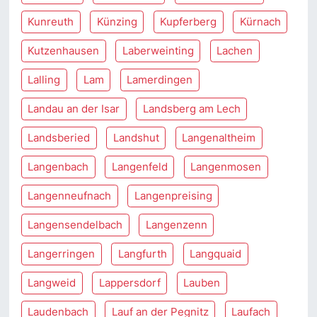
Kunreuth
Künzing
Kupferberg
Kürnach
Kutzenhausen
Laberweinting
Lachen
Lalling
Lam
Lamerdingen
Landau an der Isar
Landsberg am Lech
Landsberied
Landshut
Langenaltheim
Langenbach
Langenfeld
Langenmosen
Langenneufnach
Langenpreising
Langensendelbach
Langenzenn
Langerringen
Langfurth
Langquaid
Langweid
Lappersdorf
Lauben
Laudenbach
Lauf an der Pegnitz
Laufach