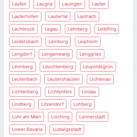
Laufen
Laugna
Lauingen
Lauter
Lauterhofen
Lautertal
Lautrach
Lechbruck
Legau
Lehrberg
Leiblfing
Leidersbach
Leinburg
Leipheim
Lengdorf
Lengenwang
Lenggries
Leonberg
Leuchtenberg
Leupoldsgrün
Leutenbach
Leutershausen
Lichtenau
Lichtenberg
Lichtenfels
Lindau
Lindberg
Litzendorf
Lohberg
Lohr am Main
Loiching
Lonnerstadt
Lower Bavaria
Ludwigsstadt