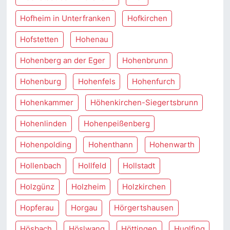
Hofheim in Unterfranken
Hofkirchen
Hofstetten
Hohenau
Hohenberg an der Eger
Hohenbrunn
Hohenburg
Hohenfels
Hohenfurch
Hohenkammer
Höhenkirchen-Siegertsbrunn
Hohenlinden
Hohenpeißenberg
Hohenpolding
Hohenthann
Hohenwarth
Hollenbach
Hollfeld
Hollstadt
Holzgünz
Holzheim
Holzkirchen
Hopferau
Horgau
Hörgertshausen
Hösbach
Höslwang
Höttingen
Huglfing