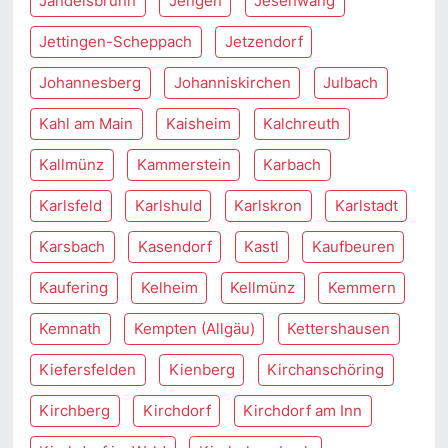
Jandelsbrunn
Jengen
Jesenwang
Jettingen-Scheppach
Jetzendorf
Johannesberg
Johanniskirchen
Julbach
Kahl am Main
Kaisheim
Kalchreuth
Kallmünz
Kammerstein
Karbach
Karlsfeld
Karlshuld
Karlskron
Karlstadt
Karsbach
Kasendorf
Kastl
Kaufbeuren
Kaufering
Kelheim
Kellmünz
Kemmern
Kemnath
Kempten (Allgäu)
Kettershausen
Kiefersfelden
Kienberg
Kirchanschöring
Kirchberg
Kirchdorf
Kirchdorf am Inn