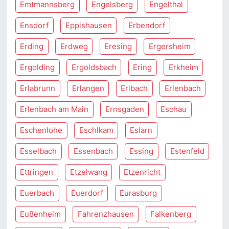
Emtmannsberg
Engelsberg
Engelthal
Ensdorf
Eppishausen
Erbendorf
Erding
Erdweg
Eresing
Ergersheim
Ergolding
Ergoldsbach
Ering
Erkheim
Erlabrunn
Erlangen
Erlbach
Erlenbach
Erlenbach am Main
Ernsgaden
Eschau
Eschenlohe
Eschlkam
Eslarn
Esselbach
Essenbach
Essing
Estenfeld
Ettringen
Etzelwang
Etzenricht
Euerbach
Euerdorf
Eurasburg
Eußenheim
Fahrenzhausen
Falkenberg