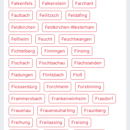
Falkenfels
Falkenstein
Farchant
Faulbach
Feilitzsch
Feldafing
Feldkirchen
Feldkirchen-Westerham
Fellheim
Feucht
Feuchtwangen
Fichtelberg
Finningen
Finsing
Fischach
Fischbachau
Flachslanden
Fladungen
Flintsbach
Floß
Flossenbürg
Forchheim
Forstinning
Frammersbach
Frankenwinheim
Frasdorf
Frauenau
Fraueneuharting
Fraunberg
Freihung
Freilassing
Freising