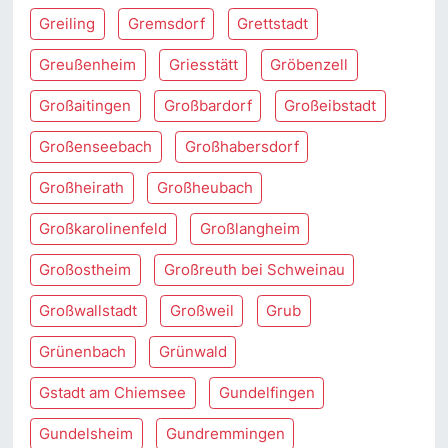
Greiling
Gremsdorf
Grettstadt
Greußenheim
Griesstätt
Gröbenzell
Großaitingen
Großbardorf
Großeibstadt
Großenseebach
Großhabersdorf
Großheirath
Großheubach
Großkarolinenfeld
Großlangheim
Großostheim
Großreuth bei Schweinau
Großwallstadt
Großweil
Grub
Grünenbach
Grünwald
Gstadt am Chiemsee
Gundelfingen
Gundelsheim
Gundremmingen