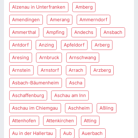
Alzenau in Unterfranken
Amberg
Amendingen
Amerang
Ammerndorf
Ammerthal
Ampfing
Andechs
Ansbach
Antdorf
Anzing
Apfeldorf
Arberg
Aresing
Arnbruck
Arnschwang
Arnstein
Arnstorf
Arrach
Arzberg
Asbach-Bäumenheim
Ascha
Aschaffenburg
Aschau am Inn
Aschau im Chiemgau
Aschheim
Aßling
Attenhofen
Attenkirchen
Atting
Au in der Hallertau
Aub
Auerbach