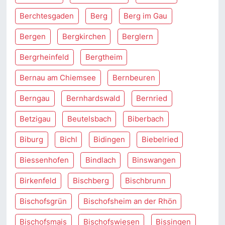
Berchtesgaden
Berg
Berg im Gau
Bergen
Bergkirchen
Berglern
Bergrheinfeld
Bergtheim
Bernau am Chiemsee
Bernbeuren
Berngau
Bernhardswald
Bernried
Betzigau
Beutelsbach
Biberbach
Biburg
Bichl
Bidingen
Biebelried
Biessenhofen
Bindlach
Binswangen
Birkenfeld
Bischberg
Bischbrunn
Bischofsgrün
Bischofsheim an der Rhön
Bischofsmais
Bischofswiesen
Bissingen