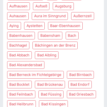
Aufhausen
Aufseß
Augsburg
Auhausen
Aura im Sinngrund
Außernzell
Aying
Aystetten
Baar-Ebenhausen
Babenhausen
Babensham
Bach
Bachhagel
Bächingen an der Brenz
Bad Abbach
Bad Aibling
Bad Alexandersbad
Bad Berneck im Fichtelgebirge
Bad Birnbach
Bad Bocklet
Bad Brückenau
Bad Endorf
Bad Feilnbach
Bad Füssing
Bad Griesbach
Bad Heilbrunn
Bad Kissingen