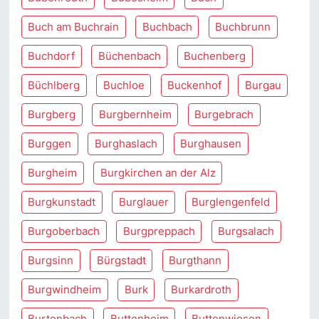
Buch am Buchrain
Buchbach
Buchbrunn
Buchdorf
Büchenbach
Buchenberg
Büchlberg
Buchloe
Buckenhof
Burgau
Burgberg
Burgbernheim
Burgebrach
Burggen
Burghaslach
Burghausen
Burgheim
Burgkirchen an der Alz
Burgkunstadt
Burglauer
Burglengenfeld
Burgoberbach
Burgpreppach
Burgsalach
Burgsinn
Bürgstadt
Burgthann
Burgwindheim
Burk
Burkardroth
Burtenbach
Buttenheim
Buttenwiesen