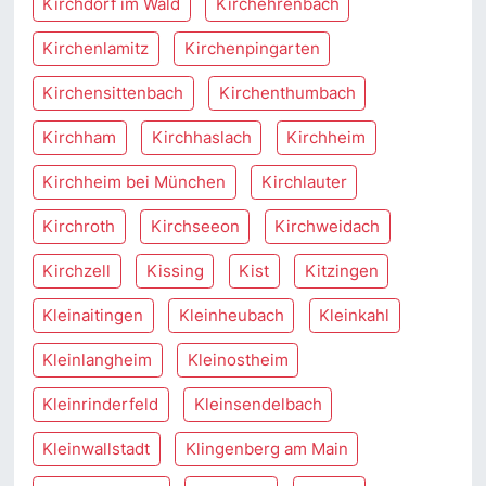
Kirchdorf im Wald
Kirchehrenbach
Kirchenlamitz
Kirchenpingarten
Kirchensittenbach
Kirchenthumbach
Kirchham
Kirchhaslach
Kirchheim
Kirchheim bei München
Kirchlauter
Kirchroth
Kirchseeon
Kirchweidach
Kirchzell
Kissing
Kist
Kitzingen
Kleinaitingen
Kleinheubach
Kleinkahl
Kleinlangheim
Kleinostheim
Kleinrinderfeld
Kleinsendelbach
Kleinwallstadt
Klingenberg am Main