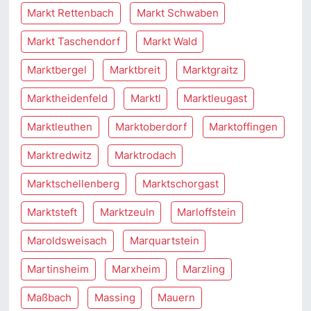
Markt Rettenbach
Markt Schwaben
Markt Taschendorf
Markt Wald
Marktbergel
Marktbreit
Marktgraitz
Marktheidenfeld
Marktl
Marktleugast
Marktleuthen
Marktoberdorf
Marktoffingen
Marktredwitz
Marktrodach
Marktschellenberg
Marktschorgast
Marktsteft
Marktzeuln
Marloffstein
Maroldsweisach
Marquartstein
Martinsheim
Marxheim
Marzling
Maßbach
Massing
Mauern