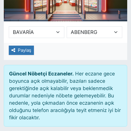
SİYASET
SAĞLIK
Paylaş
Güncel Nöbetçi Eczaneler.
Her eczane gece
boyunca açık olmayabilir, bazıları sadece
gerektiğinde açık kalabilir veya beklenmedik
durumlar nedeniyle nöbete gelemeyebilir. Bu
nedenle, yola çıkmadan önce eczanenin açık
olduğunu telefon aracılığıyla teyit etmeniz iyi bir
fikir olacaktır.