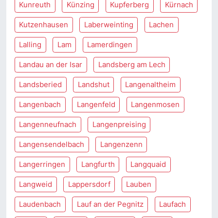
Kunreuth
Künzing
Kupferberg
Kürnach
Kutzenhausen
Laberweinting
Lachen
Lalling
Lam
Lamerdingen
Landau an der Isar
Landsberg am Lech
Landsberied
Landshut
Langenaltheim
Langenbach
Langenfeld
Langenmosen
Langenneufnach
Langenpreising
Langensendelbach
Langenzenn
Langerringen
Langfurth
Langquaid
Langweid
Lappersdorf
Lauben
Laudenbach
Lauf an der Pegnitz
Laufach