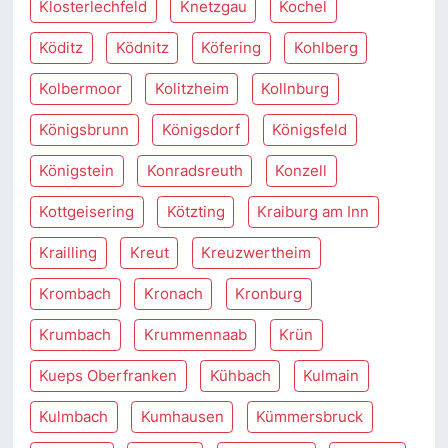
Klosterlechfeld
Knetzgau
Kochel
Köditz
Ködnitz
Köfering
Kohlberg
Kolbermoor
Kolitzheim
Kollnburg
Königsbrunn
Königsdorf
Königsfeld
Königstein
Konradsreuth
Konzell
Kottgeisering
Kötzting
Kraiburg am Inn
Krailling
Kreut
Kreuzwertheim
Krombach
Kronach
Kronburg
Krumbach
Krummennaab
Krün
Kueps Oberfranken
Kühbach
Kulmain
Kulmbach
Kumhausen
Kümmersbruck