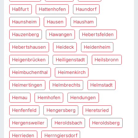
Haßfurt
Hattenhofen
Haundorf
Haunsheim
Hausen
Hausham
Hauzenberg
Hawangen
Hebertsfelden
Hebertshausen
Heideck
Heidenheim
Heigenbrücken
Heiligenstadt
Heilsbronn
Heimbuchenthal
Heimenkirch
Heimertingen
Helmbrechts
Helmstadt
Hemau
Hemhofen
Hendungen
Henfenfeld
Hengersberg
Heretsried
Hergensweiler
Heroldsbach
Heroldsberg
Herrieden
Herrngiersdorf