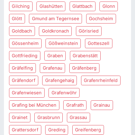
Gilching
Glashütten
Glattbach
Glonn
Glött
Gmund am Tegernsee
Gochsheim
Goldbach
Goldkronach
Görisried
Gössenheim
Gößweinstein
Gotteszell
Gottfrieding
Graben
Grabenstätt
Gräfelfing
Grafenau
Gräfenberg
Gräfendorf
Grafengehaig
Grafenrheinfeld
Grafenwiesen
Grafenwöhr
Grafing bei München
Grafrath
Grainau
Grainet
Grasbrunn
Grassau
Grattersdorf
Greding
Greifenberg