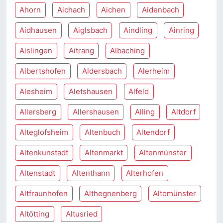
Ahorn
Aichach
Aichen
Aidenbach
Aidhausen
Aiglsbach
Aindling
Ainring
Aislingen
Aitrang
Albaching
Albertshofen
Aldersbach
Alerheim
Alesheim
Aletshausen
Alfeld
Allersberg
Allershausen
Alling
Altdorf
Alteglofsheim
Altenbuch
Altendorf
Altenkunstadt
Altenmarkt
Altenmünster
Altenstadt
Altenthann
Alterhofen
Altfraunhofen
Althegnenberg
Altomünster
Altötting
Altusried