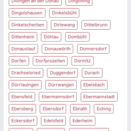
Dillingen an der Donau
Dingolfing
Dingolshausen
Dinkelsbühl
Dinkelscherben
Dirlewang
Dittelbrunn
Dittenheim
Döhlau
Dombühl
Donaustauf
Donauwörth
Donnersdorf
Dorfen
Dorfprozelten
Dormitz
Drachselsried
Duggendorf
Durach
Dürrlauingen
Dürrwangen
Ebelsbach
Ebensfeld
Ebermannsdorf
Ebermannstadt
Ebersberg
Ebersdorf
Ebnath
Eching
Eckersdorf
Edelsfeld
Ederheim