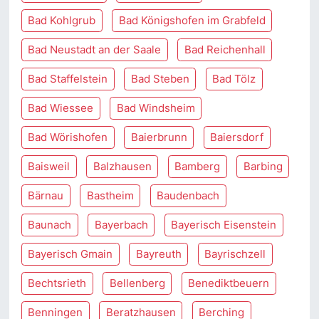
Bad Kohlgrub
Bad Königshofen im Grabfeld
Bad Neustadt an der Saale
Bad Reichenhall
Bad Staffelstein
Bad Steben
Bad Tölz
Bad Wiessee
Bad Windsheim
Bad Wörishofen
Baierbrunn
Baiersdorf
Baisweil
Balzhausen
Bamberg
Barbing
Bärnau
Bastheim
Baudenbach
Baunach
Bayerbach
Bayerisch Eisenstein
Bayerisch Gmain
Bayreuth
Bayrischzell
Bechtsrieth
Bellenberg
Benediktbeuern
Benningen
Beratzhausen
Berching