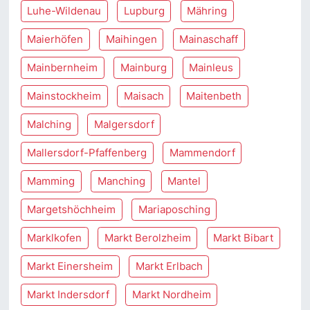
Luhe-Wildenau
Lupburg
Mähring
Maierhöfen
Maihingen
Mainaschaff
Mainbernheim
Mainburg
Mainleus
Mainstockheim
Maisach
Maitenbeth
Malching
Malgersdorf
Mallersdorf-Pfaffenberg
Mammendorf
Mamming
Manching
Mantel
Margetshöchheim
Mariaposching
Marklkofen
Markt Berolzheim
Markt Bibart
Markt Einersheim
Markt Erlbach
Markt Indersdorf
Markt Nordheim