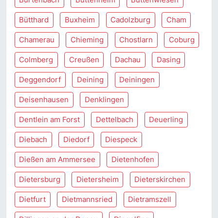
Bütthard
Buxheim
Cadolzburg
Cham
Chamerau
Chieming
Chostlarn
Coburg
Colmberg
Creußen
Dachau
Dasing
Deggendorf
Deining
Deiningen
Deisenhausen
Denklingen
Dentlein am Forst
Dettelbach
Deuerling
Diebach
Diedorf
Diespeck
Dießen am Ammersee
Dietenhofen
Dietersburg
Dietersheim
Dieterskirchen
Dietfurt
Dietmannsried
Dietramszell