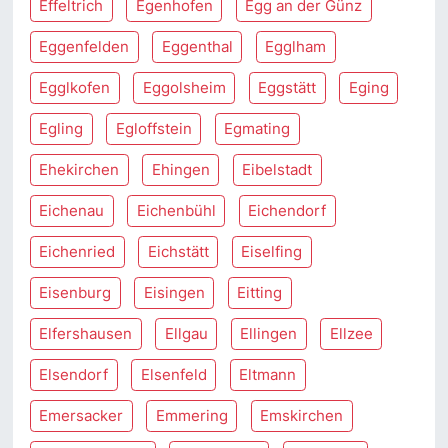
Effeltrich
Egenhofen
Egg an der Günz
Eggenfelden
Eggenthal
Egglham
Egglkofen
Eggolsheim
Eggstätt
Eging
Egling
Egloffstein
Egmating
Ehekirchen
Ehingen
Eibelstadt
Eichenau
Eichenbühl
Eichendorf
Eichenried
Eichstätt
Eiselfing
Eisenburg
Eisingen
Eitting
Elfershausen
Ellgau
Ellingen
Ellzee
Elsendorf
Elsenfeld
Eltmann
Emersacker
Emmering
Emskirchen