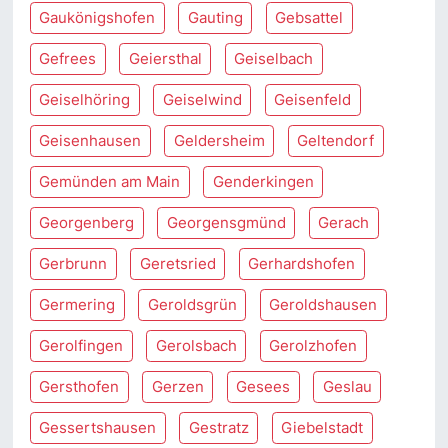
Gaukönigshofen
Gauting
Gebsattel
Gefrees
Geiersthal
Geiselbach
Geiselhöring
Geiselwind
Geisenfeld
Geisenhausen
Geldersheim
Geltendorf
Gemünden am Main
Genderkingen
Georgenberg
Georgensgmünd
Gerach
Gerbrunn
Geretsried
Gerhardshofen
Germering
Geroldsgrün
Geroldshausen
Gerolfingen
Gerolsbach
Gerolzhofen
Gersthofen
Gerzen
Gesees
Geslau
Gessertshausen
Gestratz
Giebelstadt