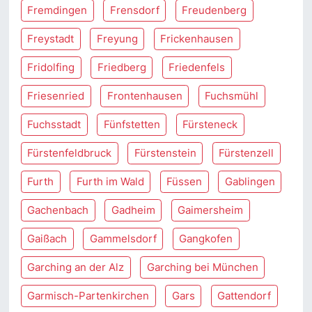
Fremdingen
Frensdorf
Freudenberg
Freystadt
Freyung
Frickenhausen
Fridolfing
Friedberg
Friedenfels
Friesenried
Frontenhausen
Fuchsmühl
Fuchsstadt
Fünfstetten
Fürsteneck
Fürstenfeldbruck
Fürstenstein
Fürstenzell
Furth
Furth im Wald
Füssen
Gablingen
Gachenbach
Gadheim
Gaimersheim
Gaißach
Gammelsdorf
Gangkofen
Garching an der Alz
Garching bei München
Garmisch-Partenkirchen
Gars
Gattendorf