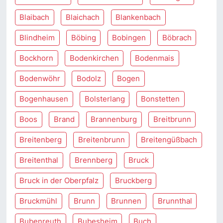
Blaibach
Blaichach
Blankenbach
Blindheim
Böbing
Bobingen
Böbrach
Bockhorn
Bodenkirchen
Bodenmais
Bodenwöhr
Bodolz
Bogen
Bogenhausen
Bolsterlang
Bonstetten
Boos
Brand
Brannenburg
Breitbrunn
Breitenberg
Breitenbrunn
Breitengüßbach
Breitenthal
Brennberg
Bruck
Bruck in der Oberpfalz
Bruckberg
Bruckmühl
Brunn
Brunnen
Brunnthal
Bubenreuth
Bubesheim
Buch