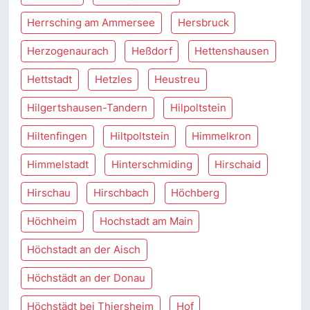
Herrsching am Ammersee
Hersbruck
Herzogenaurach
Heßdorf
Hettenshausen
Hettstadt
Hetzles
Heustreu
Hilgertshausen-Tandern
Hilpoltstein
Hiltenfingen
Hiltpoltstein
Himmelkron
Himmelstadt
Hinterschmiding
Hirschaid
Hirschau
Hirschbach
Höchberg
Höchheim
Hochstadt am Main
Höchstadt an der Aisch
Höchstädt an der Donau
Höchstädt bei Thiersheim
Hof