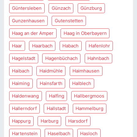
Güntersleben
Günzach
Günzburg
Gunzenhausen
Gutenstetten
Haag an der Amper
Haag in Oberbayern
Haar
Haarbach
Habach
Hafenlohr
Hagelstadt
Hagenbüchach
Hahnbach
Haibach
Haidmühle
Haimhausen
Haiming
Hainsfarth
Halblech
Haldenwang
Halfing
Hallbergmoos
Hallerndorf
Hallstadt
Hammelburg
Happurg
Harburg
Harsdorf
Hartenstein
Haselbach
Hasloch