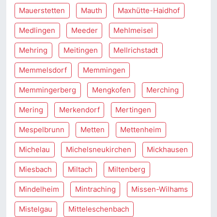
Mauerstetten
Mauth
Maxhütte-Haidhof
Medlingen
Meeder
Mehlmeisel
Mehring
Meitingen
Mellrichstadt
Memmelsdorf
Memmingen
Memmingerberg
Mengkofen
Merching
Mering
Merkendorf
Mertingen
Mespelbrunn
Metten
Mettenheim
Michelau
Michelsneukirchen
Mickhausen
Miesbach
Miltach
Miltenberg
Mindelheim
Mintraching
Missen-Wilhams
Mistelgau
Mitteleschenbach