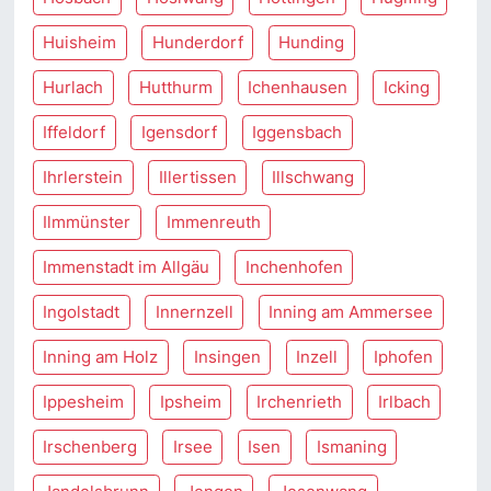
Huisheim
Hunderdorf
Hunding
Hurlach
Hutthurm
Ichenhausen
Icking
Iffeldorf
Igensdorf
Iggensbach
Ihrlerstein
Illertissen
Illschwang
Ilmmünster
Immenreuth
Immenstadt im Allgäu
Inchenhofen
Ingolstadt
Innernzell
Inning am Ammersee
Inning am Holz
Insingen
Inzell
Iphofen
Ippesheim
Ipsheim
Irchenrieth
Irlbach
Irschenberg
Irsee
Isen
Ismaning