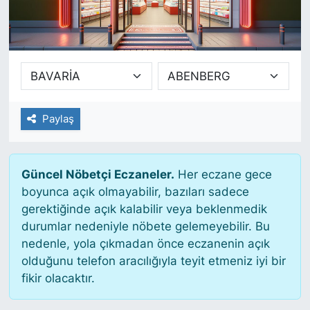
SİYASET
SAĞLIK
Paylaş
Güncel Nöbetçi Eczaneler.
Her eczane gece
boyunca açık olmayabilir, bazıları sadece
gerektiğinde açık kalabilir veya beklenmedik
durumlar nedeniyle nöbete gelemeyebilir. Bu
nedenle, yola çıkmadan önce eczanenin açık
olduğunu telefon aracılığıyla teyit etmeniz iyi bir
fikir olacaktır.