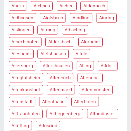
Ahorn
Aichach
Aichen
Aidenbach
Aidhausen
Aiglsbach
Aindling
Ainring
Aislingen
Aitrang
Albaching
Albertshofen
Aldersbach
Alerheim
Alesheim
Aletshausen
Alfeld
Allersberg
Allershausen
Alling
Altdorf
Alteglofsheim
Altenbuch
Altendorf
Altenkunstadt
Altenmarkt
Altenmünster
Altenstadt
Altenthann
Alterhofen
Altfraunhofen
Althegnenberg
Altomünster
Altötting
Altusried