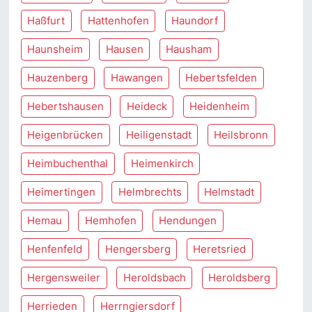
Haßfurt
Hattenhofen
Haundorf
Haunsheim
Hausen
Hausham
Hauzenberg
Hawangen
Hebertsfelden
Hebertshausen
Heideck
Heidenheim
Heigenbrücken
Heiligenstadt
Heilsbronn
Heimbuchenthal
Heimenkirch
Heimertingen
Helmbrechts
Helmstadt
Hemau
Hemhofen
Hendungen
Henfenfeld
Hengersberg
Heretsried
Hergensweiler
Heroldsbach
Heroldsberg
Herrieden
Herrngiersdorf