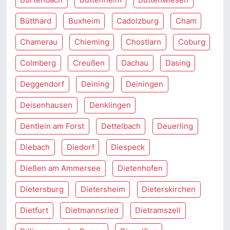
Bütthard
Buxheim
Cadolzburg
Cham
Chamerau
Chieming
Chostlarn
Coburg
Colmberg
Creußen
Dachau
Dasing
Deggendorf
Deining
Deiningen
Deisenhausen
Denklingen
Dentlein am Forst
Dettelbach
Deuerling
Diebach
Diedorf
Diespeck
Dießen am Ammersee
Dietenhofen
Dietersburg
Dietersheim
Dieterskirchen
Dietfurt
Dietmannsried
Dietramszell