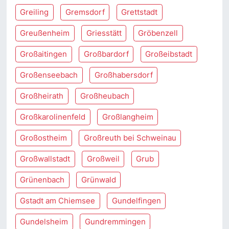
Greiling
Gremsdorf
Grettstadt
Greußenheim
Griesstätt
Gröbenzell
Großaitingen
Großbardorf
Großeibstadt
Großenseebach
Großhabersdorf
Großheirath
Großheubach
Großkarolinenfeld
Großlangheim
Großostheim
Großreuth bei Schweinau
Großwallstadt
Großweil
Grub
Grünenbach
Grünwald
Gstadt am Chiemsee
Gundelfingen
Gundelsheim
Gundremmingen