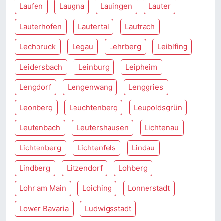
Laufen
Laugna
Lauingen
Lauter
Lauterhofen
Lautertal
Lautrach
Lechbruck
Legau
Lehrberg
Leiblfing
Leidersbach
Leinburg
Leipheim
Lengdorf
Lengenwang
Lenggries
Leonberg
Leuchtenberg
Leupoldsgrün
Leutenbach
Leutershausen
Lichtenau
Lichtenberg
Lichtenfels
Lindau
Lindberg
Litzendorf
Lohberg
Lohr am Main
Loiching
Lonnerstadt
Lower Bavaria
Ludwigsstadt