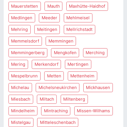
Mauerstetten
Mauth
Maxhütte-Haidhof
Medlingen
Meeder
Mehlmeisel
Mehring
Meitingen
Mellrichstadt
Memmelsdorf
Memmingen
Memmingerberg
Mengkofen
Merching
Mering
Merkendorf
Mertingen
Mespelbrunn
Metten
Mettenheim
Michelau
Michelsneukirchen
Mickhausen
Miesbach
Miltach
Miltenberg
Mindelheim
Mintraching
Missen-Wilhams
Mistelgau
Mitteleschenbach