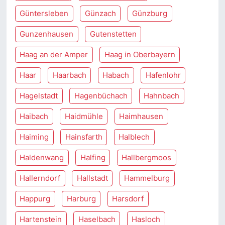
Güntersleben
Günzach
Günzburg
Gunzenhausen
Gutenstetten
Haag an der Amper
Haag in Oberbayern
Haar
Haarbach
Habach
Hafenlohr
Hagelstadt
Hagenbüchach
Hahnbach
Haibach
Haidmühle
Haimhausen
Haiming
Hainsfarth
Halblech
Haldenwang
Halfing
Hallbergmoos
Hallerndorf
Hallstadt
Hammelburg
Happurg
Harburg
Harsdorf
Hartenstein
Haselbach
Hasloch