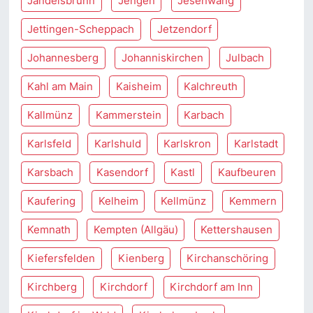
Jandelsbrunn
Jengen
Jesenwang
Jettingen-Scheppach
Jetzendorf
Johannesberg
Johanniskirchen
Julbach
Kahl am Main
Kaisheim
Kalchreuth
Kallmünz
Kammerstein
Karbach
Karlsfeld
Karlshuld
Karlskron
Karlstadt
Karsbach
Kasendorf
Kastl
Kaufbeuren
Kaufering
Kelheim
Kellmünz
Kemmern
Kemnath
Kempten (Allgäu)
Kettershausen
Kiefersfelden
Kienberg
Kirchanschöring
Kirchberg
Kirchdorf
Kirchdorf am Inn