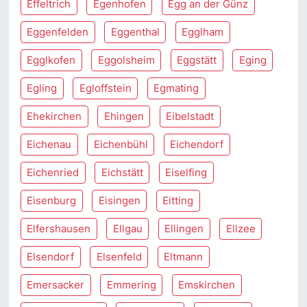
Effeltrich
Egenhofen
Egg an der Günz
Eggenfelden
Eggenthal
Egglham
Egglkofen
Eggolsheim
Eggstätt
Eging
Egling
Egloffstein
Egmating
Ehekirchen
Ehingen
Eibelstadt
Eichenau
Eichenbühl
Eichendorf
Eichenried
Eichstätt
Eiselfing
Eisenburg
Eisingen
Eitting
Elfershausen
Ellgau
Ellingen
Ellzee
Elsendorf
Elsenfeld
Eltmann
Emersacker
Emmering
Emskirchen