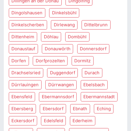
Dillingen an der Donau
Dingolfing
Dingolshausen
Dinkelsbühl
Dinkelscherben
Dirlewang
Dittelbrunn
Dittenheim
Döhlau
Dombühl
Donaustauf
Donauwörth
Donnersdorf
Dorfen
Dorfprozelten
Dormitz
Drachselsried
Duggendorf
Durach
Dürrlauingen
Dürrwangen
Ebelsbach
Ebensfeld
Ebermannsdorf
Ebermannstadt
Ebersberg
Ebersdorf
Ebnath
Eching
Eckersdorf
Edelsfeld
Ederheim