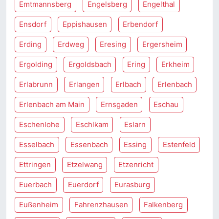
Emtmannsberg
Engelsberg
Engelthal
Ensdorf
Eppishausen
Erbendorf
Erding
Erdweg
Eresing
Ergersheim
Ergolding
Ergoldsbach
Ering
Erkheim
Erlabrunn
Erlangen
Erlbach
Erlenbach
Erlenbach am Main
Ernsgaden
Eschau
Eschenlohe
Eschlkam
Eslarn
Esselbach
Essenbach
Essing
Estenfeld
Ettringen
Etzelwang
Etzenricht
Euerbach
Euerdorf
Eurasburg
Eußenheim
Fahrenzhausen
Falkenberg