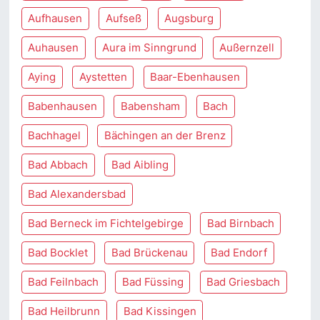
Aufhausen
Aufseß
Augsburg
Auhausen
Aura im Sinngrund
Außernzell
Aying
Aystetten
Baar-Ebenhausen
Babenhausen
Babensham
Bach
Bachhagel
Bächingen an der Brenz
Bad Abbach
Bad Aibling
Bad Alexandersbad
Bad Berneck im Fichtelgebirge
Bad Birnbach
Bad Bocklet
Bad Brückenau
Bad Endorf
Bad Feilnbach
Bad Füssing
Bad Griesbach
Bad Heilbrunn
Bad Kissingen