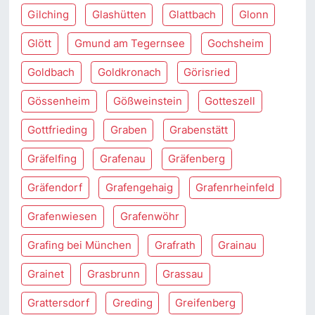
Gilching
Glashütten
Glattbach
Glonn
Glött
Gmund am Tegernsee
Gochsheim
Goldbach
Goldkronach
Görisried
Gössenheim
Gößweinstein
Gotteszell
Gottfrieding
Graben
Grabenstätt
Gräfelfing
Grafenau
Gräfenberg
Gräfendorf
Grafengehaig
Grafenrheinfeld
Grafenwiesen
Grafenwöhr
Grafing bei München
Grafrath
Grainau
Grainet
Grasbrunn
Grassau
Grattersdorf
Greding
Greifenberg