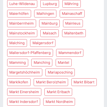
Luhe-Wildenau
Lupburg
Mähring
Maierhöfen
Maihingen
Mainaschaff
Mainbernheim
Mainburg
Mainleus
Mainstockheim
Maisach
Maitenbeth
Malching
Malgersdorf
Mallersdorf-Pfaffenberg
Mammendorf
Mamming
Manching
Mantel
Margetshöchheim
Mariaposching
Marklkofen
Markt Berolzheim
Markt Bibart
Markt Einersheim
Markt Erlbach
Markt Indersdorf
Markt Nordheim