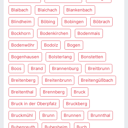
Blaibach
Blaichach
Blankenbach
Blindheim
Böbing
Bobingen
Böbrach
Bockhorn
Bodenkirchen
Bodenmais
Bodenwöhr
Bodolz
Bogen
Bogenhausen
Bolsterlang
Bonstetten
Boos
Brand
Brannenburg
Breitbrunn
Breitenberg
Breitenbrunn
Breitengüßbach
Breitenthal
Brennberg
Bruck
Bruck in der Oberpfalz
Bruckberg
Bruckmühl
Brunn
Brunnen
Brunnthal
Bubenreuth
Bubesheim
Buch