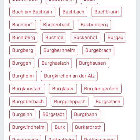
Buch am Buchrain
Buchbach
Buchbrunn
Buchdorf
Büchenbach
Buchenberg
Büchlberg
Buchloe
Buckenhof
Burgau
Burgberg
Burgbernheim
Burgebrach
Burggen
Burghaslach
Burghausen
Burgheim
Burgkirchen an der Alz
Burgkunstadt
Burglauer
Burglengenfeld
Burgoberbach
Burgpreppach
Burgsalach
Burgsinn
Bürgstadt
Burgthann
Burgwindheim
Burk
Burkardroth
Burtenbach
Buttenheim
Buttenwiesen