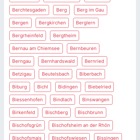
Berchtesgaden
Berg
Berg im Gau
Bergen
Bergkirchen
Berglern
Bergrheinfeld
Bergtheim
Bernau am Chiemsee
Bernbeuren
Berngau
Bernhardswald
Bernried
Betzigau
Beutelsbach
Biberbach
Biburg
Bichl
Bidingen
Biebelried
Biessenhofen
Bindlach
Binswangen
Birkenfeld
Bischberg
Bischbrunn
Bischofsgrün
Bischofsheim an der Rhön
Bischofsmais
Bischofswiesen
Bissingen