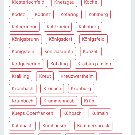
Klosterlechfeld
Knetzgau
Kochel
Köditz
Ködnitz
Köfering
Kohlberg
Kolbermoor
Kolitzheim
Kollnburg
Königsbrunn
Königsdorf
Königsfeld
Königstein
Konradsreuth
Konzell
Kottgeisering
Kötzting
Kraiburg am Inn
Krailling
Kreut
Kreuzwertheim
Krombach
Kronach
Kronburg
Krumbach
Krummennaab
Krün
Kueps Oberfranken
Kühbach
Kulmain
Kulmbach
Kumhausen
Kümmersbruck