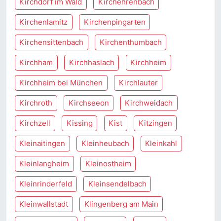
Kirchdorf im Wald
Kirchehrenbach
Kirchenlamitz
Kirchenpingarten
Kirchensittenbach
Kirchenthumbach
Kirchham
Kirchhaslach
Kirchheim
Kirchheim bei München
Kirchlauter
Kirchroth
Kirchseeon
Kirchweidach
Kirchzell
Kissing
Kist
Kitzingen
Kleinaitingen
Kleinheubach
Kleinkahl
Kleinlangheim
Kleinostheim
Kleinrinderfeld
Kleinsendelbach
Kleinwallstadt
Klingenberg am Main