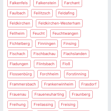
Falkenfels
Falkenstein
Farchant
Faulbach
Feilitzsch
Feldafing
Feldkirchen
Feldkirchen-Westerham
Fellheim
Feucht
Feuchtwangen
Fichtelberg
Finningen
Finsing
Fischach
Fischbachau
Flachslanden
Fladungen
Flintsbach
Floß
Flossenbürg
Forchheim
Forstinning
Frammersbach
Frankenwinheim
Frasdorf
Frauenau
Fraueneuharting
Fraunberg
Freihung
Freilassing
Freising