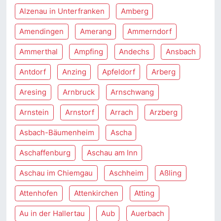
Alzenau in Unterfranken
Amberg
Amendingen
Amerang
Ammerndorf
Ammerthal
Ampfing
Andechs
Ansbach
Antdorf
Anzing
Apfeldorf
Arberg
Aresing
Arnbruck
Arnschwang
Arnstein
Arnstorf
Arrach
Arzberg
Asbach-Bäumenheim
Ascha
Aschaffenburg
Aschau am Inn
Aschau im Chiemgau
Aschheim
Aßling
Attenhofen
Attenkirchen
Atting
Au in der Hallertau
Aub
Auerbach