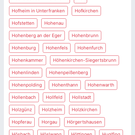
Hofheim in Unterfranken
Hofkirchen
Hofstetten
Hohenau
Hohenberg an der Eger
Hohenbrunn
Hohenburg
Hohenfels
Hohenfurch
Hohenkammer
Höhenkirchen-Siegertsbrunn
Hohenlinden
Hohenpeißenberg
Hohenpolding
Hohenthann
Hohenwarth
Hollenbach
Hollfeld
Hollstadt
Holzgünz
Holzheim
Holzkirchen
Hopferau
Horgau
Hörgertshausen
Hösbach
Höslwang
Höttingen
Huglfing