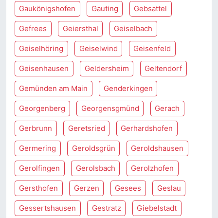
Gaukönigshofen
Gauting
Gebsattel
Gefrees
Geiersthal
Geiselbach
Geiselhöring
Geiselwind
Geisenfeld
Geisenhausen
Geldersheim
Geltendorf
Gemünden am Main
Genderkingen
Georgenberg
Georgensgmünd
Gerach
Gerbrunn
Geretsried
Gerhardshofen
Germering
Geroldsgrün
Geroldshausen
Gerolfingen
Gerolsbach
Gerolzhofen
Gersthofen
Gerzen
Gesees
Geslau
Gessertshausen
Gestratz
Giebelstadt