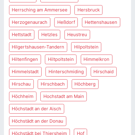
Herrsching am Ammersee
Hersbruck
Herzogenaurach
Heßdorf
Hettenshausen
Hettstadt
Hetzles
Heustreu
Hilgertshausen-Tandern
Hilpoltstein
Hiltenfingen
Hiltpoltstein
Himmelkron
Himmelstadt
Hinterschmiding
Hirschaid
Hirschau
Hirschbach
Höchberg
Höchheim
Hochstadt am Main
Höchstadt an der Aisch
Höchstädt an der Donau
Höchstädt bei Thiersheim
Hof