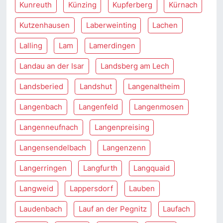
Kunreuth
Künzing
Kupferberg
Kürnach
Kutzenhausen
Laberweinting
Lachen
Lalling
Lam
Lamerdingen
Landau an der Isar
Landsberg am Lech
Landsberied
Landshut
Langenaltheim
Langenbach
Langenfeld
Langenmosen
Langenneufnach
Langenpreising
Langensendelbach
Langenzenn
Langerringen
Langfurth
Langquaid
Langweid
Lappersdorf
Lauben
Laudenbach
Lauf an der Pegnitz
Laufach