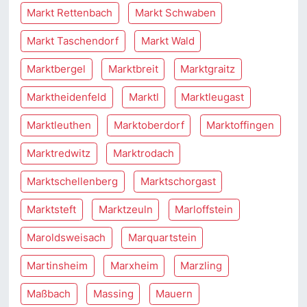
Markt Rettenbach
Markt Schwaben
Markt Taschendorf
Markt Wald
Marktbergel
Marktbreit
Marktgraitz
Marktheidenfeld
Marktl
Marktleugast
Marktleuthen
Marktoberdorf
Marktoffingen
Marktredwitz
Marktrodach
Marktschellenberg
Marktschorgast
Marktsteft
Marktzeuln
Marloffstein
Maroldsweisach
Marquartstein
Martinsheim
Marxheim
Marzling
Maßbach
Massing
Mauern