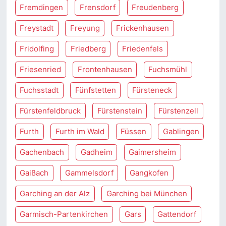
Fremdingen
Frensdorf
Freudenberg
Freystadt
Freyung
Frickenhausen
Fridolfing
Friedberg
Friedenfels
Friesenried
Frontenhausen
Fuchsmühl
Fuchsstadt
Fünfstetten
Fürsteneck
Fürstenfeldbruck
Fürstenstein
Fürstenzell
Furth
Furth im Wald
Füssen
Gablingen
Gachenbach
Gadheim
Gaimersheim
Gaißach
Gammelsdorf
Gangkofen
Garching an der Alz
Garching bei München
Garmisch-Partenkirchen
Gars
Gattendorf