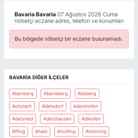
Bavaria Bavaria
07 Ağustos 2026 Cuma
nöbetçi eczane adres, telefon ve konumları
Bu bölgede nöbetçi bir eczane bulunamadı.
BAVARIA DIĞER İLÇELER
Abenberg
Abensberg
Absberg
Achslach
Adelsdorf
Adelshofen
Adelsried
Adelzhausen
Adlkofen
Affing
Aham
Aholfing
Aholming