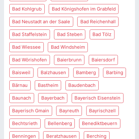
Bad Kohlgrub
Bad Königshofen im Grabfeld
Bad Neustadt an der Saale
Bad Reichenhall
Bad Staffelstein
Bad Steben
Bad Tölz
Bad Wiessee
Bad Windsheim
Bad Wörishofen
Baierbrunn
Baiersdorf
Baisweil
Balzhausen
Bamberg
Barbing
Bärnau
Bastheim
Baudenbach
Baunach
Bayerbach
Bayerisch Eisenstein
Bayerisch Gmain
Bayreuth
Bayrischzell
Bechtsrieth
Bellenberg
Benediktbeuern
Benningen
Beratzhausen
Berching