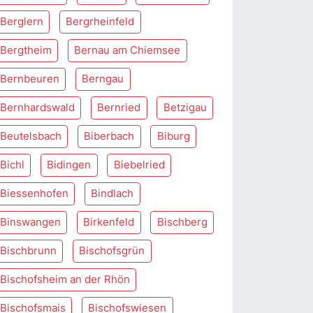
Berglern
Bergrheinfeld
Bergtheim
Bernau am Chiemsee
Bernbeuren
Berngau
Bernhardswald
Bernried
Betzigau
Beutelsbach
Biberbach
Biburg
Bichl
Bidingen
Biebelried
Biessenhofen
Bindlach
Binswangen
Birkenfeld
Bischberg
Bischbrunn
Bischofsgrün
Bischofsheim an der Rhön
Bischofsmais
Bischofswiesen