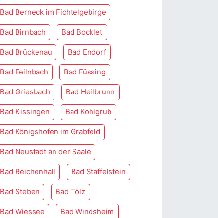
Bad Berneck im Fichtelgebirge
Bad Birnbach
Bad Bocklet
Bad Brückenau
Bad Endorf
Bad Feilnbach
Bad Füssing
Bad Griesbach
Bad Heilbrunn
Bad Kissingen
Bad Kohlgrub
Bad Königshofen im Grabfeld
Bad Neustadt an der Saale
Bad Reichenhall
Bad Staffelstein
Bad Steben
Bad Tölz
Bad Wiessee
Bad Windsheim