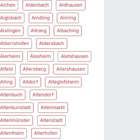
Aichen
Aidenbach
Aidhausen
Aiglsbach
Aindling
Ainring
Aislingen
Aitrang
Albaching
Albertshofen
Aldersbach
Alerheim
Alesheim
Aletshausen
Alfeld
Allersberg
Allershausen
Alling
Altdorf
Alteglofsheim
Altenbuch
Altendorf
Altenkunstadt
Altenmarkt
Altenmünster
Altenstadt
Altenthann
Alterhofen