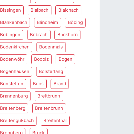
Bissingen
Blaibach
Blaichach
Blankenbach
Blindheim
Böbing
Bobingen
Böbrach
Bockhorn
Bodenkirchen
Bodenmais
Bodenwöhr
Bodolz
Bogen
Bogenhausen
Bolsterlang
Bonstetten
Boos
Brand
Brannenburg
Breitbrunn
Breitenberg
Breitenbrunn
Breitengüßbach
Breitenthal
Brennberg
Bruck