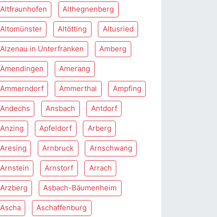
Altfraunhofen
Althegnenberg
Altomünster
Altötting
Altusried
Alzenau in Unterfranken
Amberg
Amendingen
Amerang
Ammerndorf
Ammerthal
Ampfing
Andechs
Ansbach
Antdorf
Anzing
Apfeldorf
Arberg
Aresing
Arnbruck
Arnschwang
Arnstein
Arnstorf
Arrach
Arzberg
Asbach-Bäumenheim
Ascha
Aschaffenburg