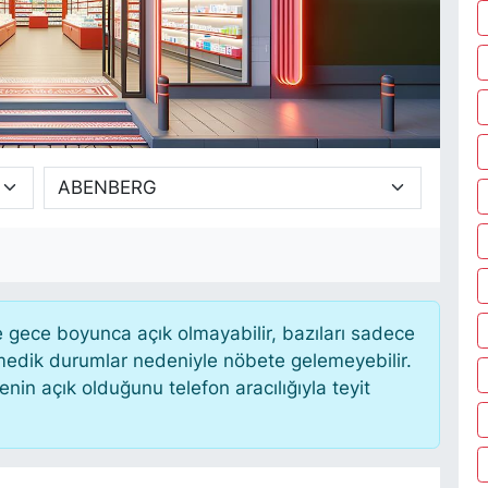
gece boyunca açık olmayabilir, bazıları sadece
nmedik durumlar nedeniyle nöbete gelemeyebilir.
in açık olduğunu telefon aracılığıyla teyit