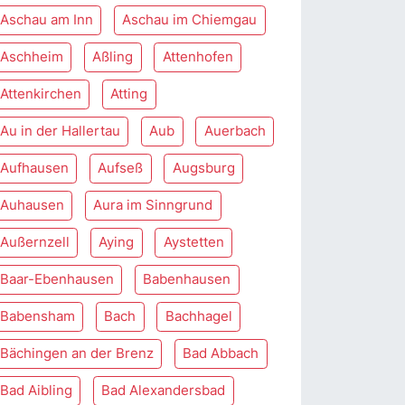
Aschau am Inn
Aschau im Chiemgau
Aschheim
Aßling
Attenhofen
Attenkirchen
Atting
Au in der Hallertau
Aub
Auerbach
Aufhausen
Aufseß
Augsburg
Auhausen
Aura im Sinngrund
Außernzell
Aying
Aystetten
Baar-Ebenhausen
Babenhausen
Babensham
Bach
Bachhagel
Bächingen an der Brenz
Bad Abbach
Bad Aibling
Bad Alexandersbad