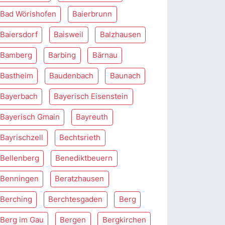
Bad Wörishofen
Baierbrunn
Baiersdorf
Baisweil
Balzhausen
Bamberg
Barbing
Bärnau
Bastheim
Baudenbach
Baunach
Bayerbach
Bayerisch Eisenstein
Bayerisch Gmain
Bayreuth
Bayrischzell
Bechtsrieth
Bellenberg
Benediktbeuern
Benningen
Beratzhausen
Berching
Berchtesgaden
Berg
Berg im Gau
Bergen
Bergkirchen