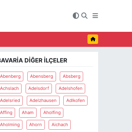
BAVARIA DIĞER İLÇELER
Abenberg
Abensberg
Absberg
Achslach
Adelsdorf
Adelshofen
Adelsried
Adelzhausen
Adlkofen
Affing
Aham
Aholfing
Aholming
Ahorn
Aichach