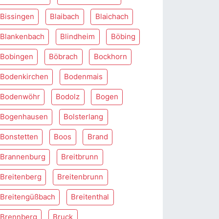
Bissingen
Blaibach
Blaichach
Blankenbach
Blindheim
Böbing
Bobingen
Böbrach
Bockhorn
Bodenkirchen
Bodenmais
Bodenwöhr
Bodolz
Bogen
Bogenhausen
Bolsterlang
Bonstetten
Boos
Brand
Brannenburg
Breitbrunn
Breitenberg
Breitenbrunn
Breitengüßbach
Breitenthal
Brennberg
Bruck