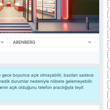
gece boyunca açık olmayabilir, bazıları sadece
nmedik durumlar nedeniyle nöbete gelemeyebilir.
in açık olduğunu telefon aracılığıyla teyit