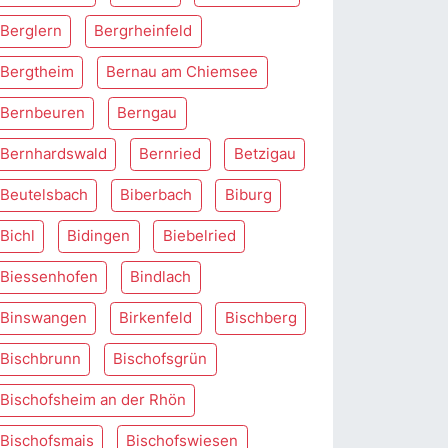
Berglern
Bergrheinfeld
Bergtheim
Bernau am Chiemsee
Bernbeuren
Berngau
Bernhardswald
Bernried
Betzigau
Beutelsbach
Biberbach
Biburg
Bichl
Bidingen
Biebelried
Biessenhofen
Bindlach
Binswangen
Birkenfeld
Bischberg
Bischbrunn
Bischofsgrün
Bischofsheim an der Rhön
Bischofsmais
Bischofswiesen