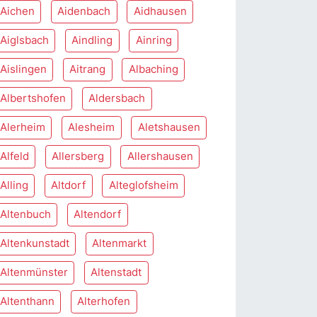
Aichen
Aidenbach
Aidhausen
Aiglsbach
Aindling
Ainring
Aislingen
Aitrang
Albaching
Albertshofen
Aldersbach
Alerheim
Alesheim
Aletshausen
Alfeld
Allersberg
Allershausen
Alling
Altdorf
Alteglofsheim
Altenbuch
Altendorf
Altenkunstadt
Altenmarkt
Altenmünster
Altenstadt
Altenthann
Alterhofen