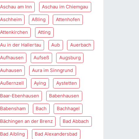
Aschau am Inn
Aschau im Chiemgau
Aschheim
Aßling
Attenhofen
Attenkirchen
Atting
Au in der Hallertau
Aub
Auerbach
Aufhausen
Aufseß
Augsburg
Auhausen
Aura im Sinngrund
Außernzell
Aying
Aystetten
Baar-Ebenhausen
Babenhausen
Babensham
Bach
Bachhagel
Bächingen an der Brenz
Bad Abbach
Bad Aibling
Bad Alexandersbad