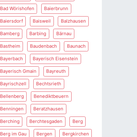
Bad Wörishofen
Baierbrunn
Baiersdorf
Baisweil
Balzhausen
Bamberg
Barbing
Bärnau
Bastheim
Baudenbach
Baunach
Bayerbach
Bayerisch Eisenstein
Bayerisch Gmain
Bayreuth
Bayrischzell
Bechtsrieth
Bellenberg
Benediktbeuern
Benningen
Beratzhausen
Berching
Berchtesgaden
Berg
Berg im Gau
Bergen
Bergkirchen