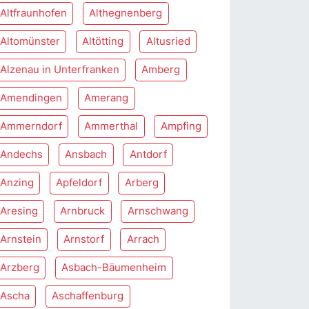
Altfraunhofen
Althegnenberg
Altomünster
Altötting
Altusried
Alzenau in Unterfranken
Amberg
Amendingen
Amerang
Ammerndorf
Ammerthal
Ampfing
Andechs
Ansbach
Antdorf
Anzing
Apfeldorf
Arberg
Aresing
Arnbruck
Arnschwang
Arnstein
Arnstorf
Arrach
Arzberg
Asbach-Bäumenheim
Ascha
Aschaffenburg