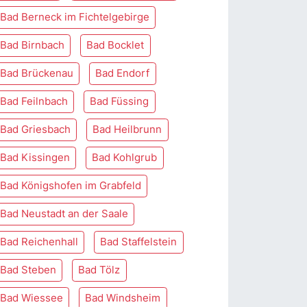
Bad Berneck im Fichtelgebirge
Bad Birnbach
Bad Bocklet
Bad Brückenau
Bad Endorf
Bad Feilnbach
Bad Füssing
Bad Griesbach
Bad Heilbrunn
Bad Kissingen
Bad Kohlgrub
Bad Königshofen im Grabfeld
Bad Neustadt an der Saale
Bad Reichenhall
Bad Staffelstein
Bad Steben
Bad Tölz
Bad Wiessee
Bad Windsheim