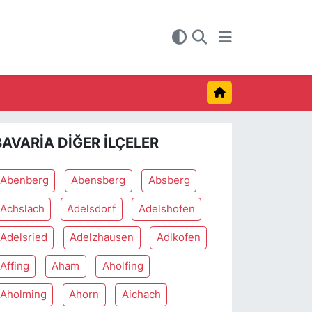
BAVARIA DIĞER İLÇELER
Abenberg
Abensberg
Absberg
Achslach
Adelsdorf
Adelshofen
Adelsried
Adelzhausen
Adlkofen
Affing
Aham
Aholfing
Aholming
Ahorn
Aichach