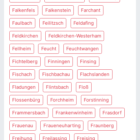
Falkenfels
Falkenstein
Farchant
Faulbach
Feilitzsch
Feldafing
Feldkirchen
Feldkirchen-Westerham
Fellheim
Feucht
Feuchtwangen
Fichtelberg
Finningen
Finsing
Fischach
Fischbachau
Flachslanden
Fladungen
Flintsbach
Floß
Flossenbürg
Forchheim
Forstinning
Frammersbach
Frankenwinheim
Frasdorf
Frauenau
Fraueneuharting
Fraunberg
Freihung
Freilassing
Freising