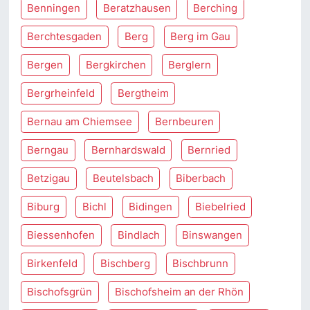
Benningen
Beratzhausen
Berching
Berchtesgaden
Berg
Berg im Gau
Bergen
Bergkirchen
Berglern
Bergrheinfeld
Bergtheim
Bernau am Chiemsee
Bernbeuren
Berngau
Bernhardswald
Bernried
Betzigau
Beutelsbach
Biberbach
Biburg
Bichl
Bidingen
Biebelried
Biessenhofen
Bindlach
Binswangen
Birkenfeld
Bischberg
Bischbrunn
Bischofsgrün
Bischofsheim an der Rhön