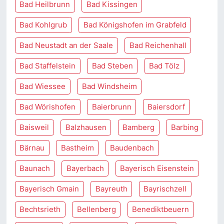
Bad Heilbrunn
Bad Kissingen
Bad Kohlgrub
Bad Königshofen im Grabfeld
Bad Neustadt an der Saale
Bad Reichenhall
Bad Staffelstein
Bad Steben
Bad Tölz
Bad Wiessee
Bad Windsheim
Bad Wörishofen
Baierbrunn
Baiersdorf
Baisweil
Balzhausen
Bamberg
Barbing
Bärnau
Bastheim
Baudenbach
Baunach
Bayerbach
Bayerisch Eisenstein
Bayerisch Gmain
Bayreuth
Bayrischzell
Bechtsrieth
Bellenberg
Benediktbeuern