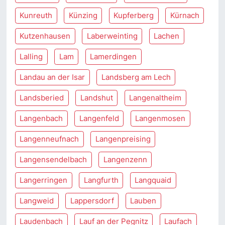
Kunreuth
Künzing
Kupferberg
Kürnach
Kutzenhausen
Laberweinting
Lachen
Lalling
Lam
Lamerdingen
Landau an der Isar
Landsberg am Lech
Landsberied
Landshut
Langenaltheim
Langenbach
Langenfeld
Langenmosen
Langenneufnach
Langenpreising
Langensendelbach
Langenzenn
Langerringen
Langfurth
Langquaid
Langweid
Lappersdorf
Lauben
Laudenbach
Lauf an der Pegnitz
Laufach