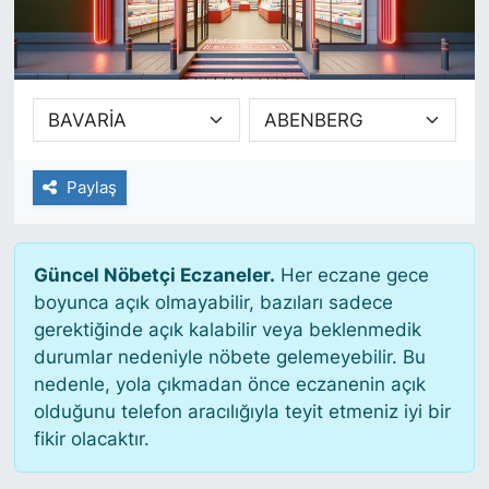
SİYASET
SAĞLIK
Paylaş
Güncel Nöbetçi Eczaneler.
Her eczane gece
boyunca açık olmayabilir, bazıları sadece
gerektiğinde açık kalabilir veya beklenmedik
durumlar nedeniyle nöbete gelemeyebilir. Bu
nedenle, yola çıkmadan önce eczanenin açık
olduğunu telefon aracılığıyla teyit etmeniz iyi bir
fikir olacaktır.