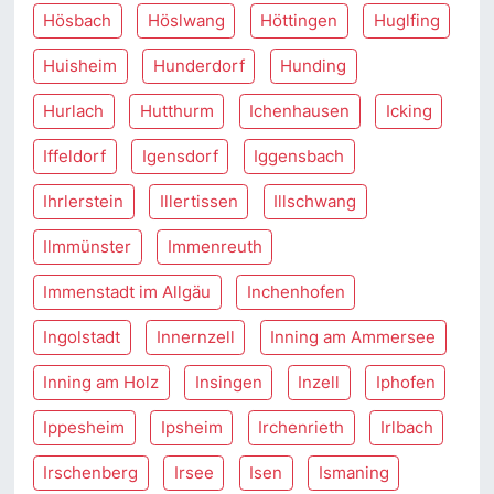
Hösbach
Höslwang
Höttingen
Huglfing
Huisheim
Hunderdorf
Hunding
Hurlach
Hutthurm
Ichenhausen
Icking
Iffeldorf
Igensdorf
Iggensbach
Ihrlerstein
Illertissen
Illschwang
Ilmmünster
Immenreuth
Immenstadt im Allgäu
Inchenhofen
Ingolstadt
Innernzell
Inning am Ammersee
Inning am Holz
Insingen
Inzell
Iphofen
Ippesheim
Ipsheim
Irchenrieth
Irlbach
Irschenberg
Irsee
Isen
Ismaning