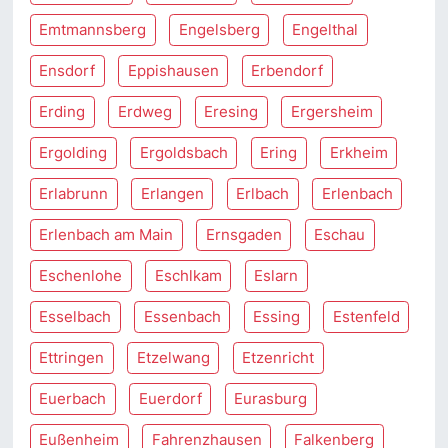
Emtmannsberg
Engelsberg
Engelthal
Ensdorf
Eppishausen
Erbendorf
Erding
Erdweg
Eresing
Ergersheim
Ergolding
Ergoldsbach
Ering
Erkheim
Erlabrunn
Erlangen
Erlbach
Erlenbach
Erlenbach am Main
Ernsgaden
Eschau
Eschenlohe
Eschlkam
Eslarn
Esselbach
Essenbach
Essing
Estenfeld
Ettringen
Etzelwang
Etzenricht
Euerbach
Euerdorf
Eurasburg
Eußenheim
Fahrenzhausen
Falkenberg