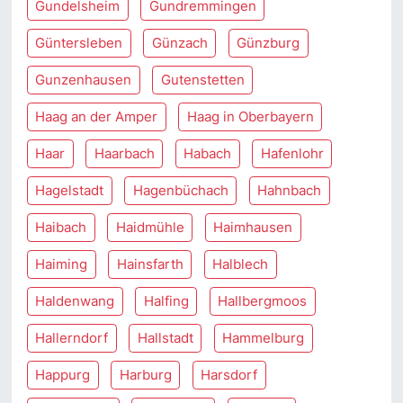
Gundelsheim
Gundremmingen
Güntersleben
Günzach
Günzburg
Gunzenhausen
Gutenstetten
Haag an der Amper
Haag in Oberbayern
Haar
Haarbach
Habach
Hafenlohr
Hagelstadt
Hagenbüchach
Hahnbach
Haibach
Haidmühle
Haimhausen
Haiming
Hainsfarth
Halblech
Haldenwang
Halfing
Hallbergmoos
Hallerndorf
Hallstadt
Hammelburg
Happurg
Harburg
Harsdorf