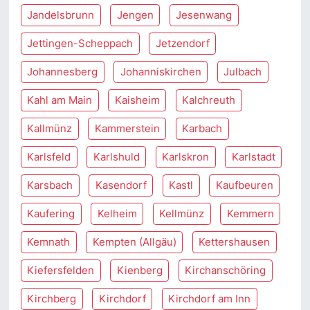
Jandelsbrunn
Jengen
Jesenwang
Jettingen-Scheppach
Jetzendorf
Johannesberg
Johanniskirchen
Julbach
Kahl am Main
Kaisheim
Kalchreuth
Kallmünz
Kammerstein
Karbach
Karlsfeld
Karlshuld
Karlskron
Karlstadt
Karsbach
Kasendorf
Kastl
Kaufbeuren
Kaufering
Kelheim
Kellmünz
Kemmern
Kemnath
Kempten (Allgäu)
Kettershausen
Kiefersfelden
Kienberg
Kirchanschöring
Kirchberg
Kirchdorf
Kirchdorf am Inn