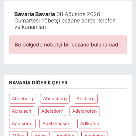
Bavaria Bavaria
08 Ağustos 2026
Cumartesi nöbetçi eczane adres, telefon
ve konumları
Bu bölgede nöbetçi bir eczane bulunamadı.
BAVARIA DIĞER İLÇELER
Abenberg
Abensberg
Absberg
Achslach
Adelsdorf
Adelshofen
Adelsried
Adelzhausen
Adlkofen
Affing
Aham
Aholfing
Aholming