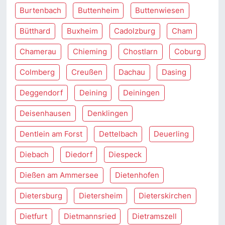
Burtenbach
Buttenheim
Buttenwiesen
Bütthard
Buxheim
Cadolzburg
Cham
Chamerau
Chieming
Chostlarn
Coburg
Colmberg
Creußen
Dachau
Dasing
Deggendorf
Deining
Deiningen
Deisenhausen
Denklingen
Dentlein am Forst
Dettelbach
Deuerling
Diebach
Diedorf
Diespeck
Dießen am Ammersee
Dietenhofen
Dietersburg
Dietersheim
Dieterskirchen
Dietfurt
Dietmannsried
Dietramszell