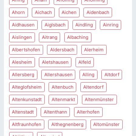
Ahorn
Aichach
Aichen
Aidenbach
Aidhausen
Aiglsbach
Aindling
Ainring
Aislingen
Aitrang
Albaching
Albertshofen
Aldersbach
Alerheim
Alesheim
Aletshausen
Alfeld
Allersberg
Allershausen
Alling
Altdorf
Alteglofsheim
Altenbuch
Altendorf
Altenkunstadt
Altenmarkt
Altenmünster
Altenstadt
Altenthann
Alterhofen
Altfraunhofen
Althegnenberg
Altomünster