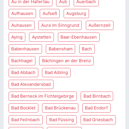
Au in der Hallertau
Aub
Auerbach
Aufhausen
Aufseß
Augsburg
Auhausen
Aura im Sinngrund
Außernzell
Aying
Aystetten
Baar-Ebenhausen
Babenhausen
Babensham
Bach
Bachhagel
Bächingen an der Brenz
Bad Abbach
Bad Aibling
Bad Alexandersbad
Bad Berneck im Fichtelgebirge
Bad Birnbach
Bad Bocklet
Bad Brückenau
Bad Endorf
Bad Feilnbach
Bad Füssing
Bad Griesbach