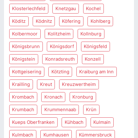
Klosterlechfeld
Knetzgau
Kochel
Köditz
Ködnitz
Köfering
Kohlberg
Kolbermoor
Kolitzheim
Kollnburg
Königsbrunn
Königsdorf
Königsfeld
Königstein
Konradsreuth
Konzell
Kottgeisering
Kötzting
Kraiburg am Inn
Krailling
Kreut
Kreuzwertheim
Krombach
Kronach
Kronburg
Krumbach
Krummennaab
Krün
Kueps Oberfranken
Kühbach
Kulmain
Kulmbach
Kumhausen
Kümmersbruck