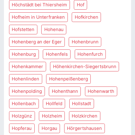
Höchstädt bei Thiersheim
Hof
Hofheim in Unterfranken
Hofkirchen
Hofstetten
Hohenau
Hohenberg an der Eger
Hohenbrunn
Hohenburg
Hohenfels
Hohenfurch
Hohenkammer
Höhenkirchen-Siegertsbrunn
Hohenlinden
Hohenpeißenberg
Hohenpolding
Hohenthann
Hohenwarth
Hollenbach
Hollfeld
Hollstadt
Holzgünz
Holzheim
Holzkirchen
Hopferau
Horgau
Hörgertshausen