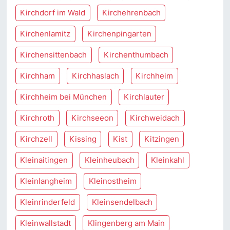
Kirchdorf im Wald
Kirchehrenbach
Kirchenlamitz
Kirchenpingarten
Kirchensittenbach
Kirchenthumbach
Kirchham
Kirchhaslach
Kirchheim
Kirchheim bei München
Kirchlauter
Kirchroth
Kirchseeon
Kirchweidach
Kirchzell
Kissing
Kist
Kitzingen
Kleinaitingen
Kleinheubach
Kleinkahl
Kleinlangheim
Kleinostheim
Kleinrinderfeld
Kleinsendelbach
Kleinwallstadt
Klingenberg am Main