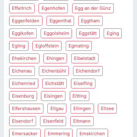
Effeltrich
Egenhofen
Egg an der Günz
Eggenfelden
Eggenthal
Egglham
Egglkofen
Eggolsheim
Eggstätt
Eging
Egling
Egloffstein
Egmating
Ehekirchen
Ehingen
Eibelstadt
Eichenau
Eichenbühl
Eichendorf
Eichenried
Eichstätt
Eiselfing
Eisenburg
Eisingen
Eitting
Elfershausen
Ellgau
Ellingen
Ellzee
Elsendorf
Elsenfeld
Eltmann
Emersacker
Emmering
Emskirchen