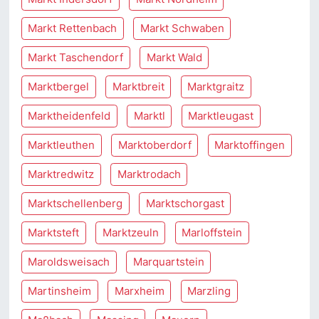
Markt Rettenbach
Markt Schwaben
Markt Taschendorf
Markt Wald
Marktbergel
Marktbreit
Marktgraitz
Marktheidenfeld
Marktl
Marktleugast
Marktleuthen
Marktoberdorf
Marktoffingen
Marktredwitz
Marktrodach
Marktschellenberg
Marktschorgast
Marktsteft
Marktzeuln
Marloffstein
Maroldsweisach
Marquartstein
Martinsheim
Marxheim
Marzling