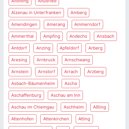
Altötting
Altusried
Alzenau in Unterfranken
Amberg
Amendingen
Amerang
Ammerndorf
Ammerthal
Ampfing
Andechs
Ansbach
Antdorf
Anzing
Apfeldorf
Arberg
Aresing
Arnbruck
Arnschwang
Arnstein
Arnstorf
Arrach
Arzberg
Asbach-Bäumenheim
Ascha
Aschaffenburg
Aschau am Inn
Aschau im Chiemgau
Aschheim
Aßling
Attenhofen
Attenkirchen
Atting