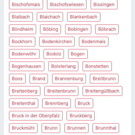
Bischofsmais
Bischofswiesen
Bissingen
Blaibach
Blaichach
Blankenbach
Blindheim
Böbing
Bobingen
Böbrach
Bockhorn
Bodenkirchen
Bodenmais
Bodenwöhr
Bodolz
Bogen
Bogenhausen
Bolsterlang
Bonstetten
Boos
Brand
Brannenburg
Breitbrunn
Breitenberg
Breitenbrunn
Breitengüßbach
Breitenthal
Brennberg
Bruck
Bruck in der Oberpfalz
Bruckberg
Bruckmühl
Brunn
Brunnen
Brunnthal