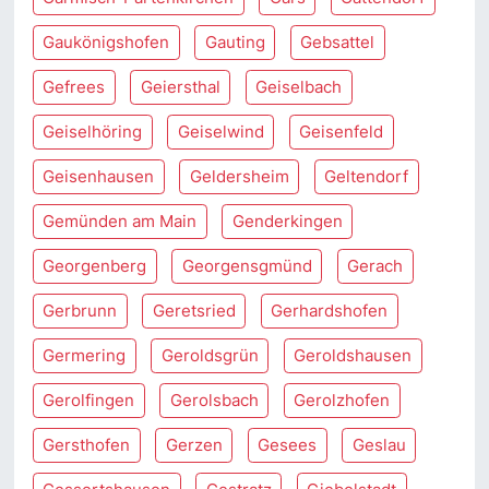
Gaukönigshofen
Gauting
Gebsattel
Gefrees
Geiersthal
Geiselbach
Geiselhöring
Geiselwind
Geisenfeld
Geisenhausen
Geldersheim
Geltendorf
Gemünden am Main
Genderkingen
Georgenberg
Georgensgmünd
Gerach
Gerbrunn
Geretsried
Gerhardshofen
Germering
Geroldsgrün
Geroldshausen
Gerolfingen
Gerolsbach
Gerolzhofen
Gersthofen
Gerzen
Gesees
Geslau