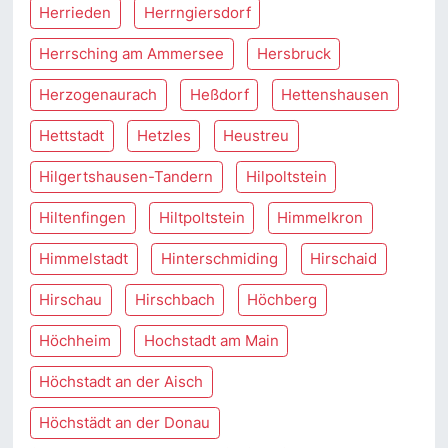
Herrieden
Herrngiersdorf
Herrsching am Ammersee
Hersbruck
Herzogenaurach
Heßdorf
Hettenshausen
Hettstadt
Hetzles
Heustreu
Hilgertshausen-Tandern
Hilpoltstein
Hiltenfingen
Hiltpoltstein
Himmelkron
Himmelstadt
Hinterschmiding
Hirschaid
Hirschau
Hirschbach
Höchberg
Höchheim
Hochstadt am Main
Höchstadt an der Aisch
Höchstädt an der Donau