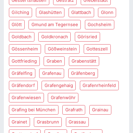
Gessertshausen
Gestratz
Giebelstadt
Gilching
Glashütten
Glattbach
Glonn
Glött
Gmund am Tegernsee
Gochsheim
Goldbach
Goldkronach
Görisried
Gössenheim
Gößweinstein
Gotteszell
Gottfrieding
Graben
Grabenstätt
Gräfelfing
Grafenau
Gräfenberg
Gräfendorf
Grafengehaig
Grafenrheinfeld
Grafenwiesen
Grafenwöhr
Grafing bei München
Grafrath
Grainau
Grainet
Grasbrunn
Grassau