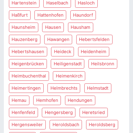
Hartenstein
Haselbach
Hasloch
Haßfurt
Hattenhofen
Haundorf
Haunsheim
Hausen
Hausham
Hauzenberg
Hawangen
Hebertsfelden
Hebertshausen
Heideck
Heidenheim
Heigenbrücken
Heiligenstadt
Heilsbronn
Heimbuchenthal
Heimenkirch
Heimertingen
Helmbrechts
Helmstadt
Hemau
Hemhofen
Hendungen
Henfenfeld
Hengersberg
Heretsried
Hergensweiler
Heroldsbach
Heroldsberg