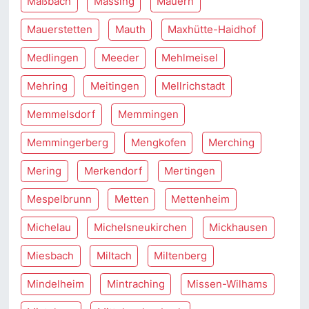
Maßbach
Massing
Mauern
Mauerstetten
Mauth
Maxhütte-Haidhof
Medlingen
Meeder
Mehlmeisel
Mehring
Meitingen
Mellrichstadt
Memmelsdorf
Memmingen
Memmingerberg
Mengkofen
Merching
Mering
Merkendorf
Mertingen
Mespelbrunn
Metten
Mettenheim
Michelau
Michelsneukirchen
Mickhausen
Miesbach
Miltach
Miltenberg
Mindelheim
Mintraching
Missen-Wilhams