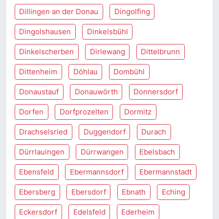
Dillingen an der Donau
Dingolfing
Dingolshausen
Dinkelsbühl
Dinkelscherben
Dirlewang
Dittelbrunn
Dittenheim
Döhlau
Dombühl
Donaustauf
Donauwörth
Donnersdorf
Dorfen
Dorfprozelten
Dormitz
Drachselsried
Duggendorf
Durach
Dürrlauingen
Dürrwangen
Ebelsbach
Ebensfeld
Ebermannsdorf
Ebermannstadt
Ebersberg
Ebersdorf
Ebnath
Eching
Eckersdorf
Edelsfeld
Ederheim