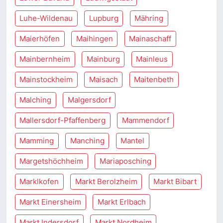
Luhe-Wildenau
Lupburg
Mähring
Maierhöfen
Maihingen
Mainaschaff
Mainbernheim
Mainburg
Mainleus
Mainstockheim
Maisach
Maitenbeth
Malching
Malgersdorf
Mallersdorf-Pfaffenberg
Mammendorf
Mamming
Manching
Mantel
Margetshöchheim
Mariaposching
Marklkofen
Markt Berolzheim
Markt Bibart
Markt Einersheim
Markt Erlbach
Markt Indersdorf
Markt Nordheim