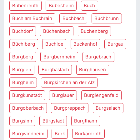
Bubenreuth
Bubesheim
Buch
Buch am Buchrain
Buchbach
Buchbrunn
Buchdorf
Büchenbach
Buchenberg
Büchlberg
Buchloe
Buckenhof
Burgau
Burgberg
Burgbernheim
Burgebrach
Burggen
Burghaslach
Burghausen
Burgheim
Burgkirchen an der Alz
Burgkunstadt
Burglauer
Burglengenfeld
Burgoberbach
Burgpreppach
Burgsalach
Burgsinn
Bürgstadt
Burgthann
Burgwindheim
Burk
Burkardroth