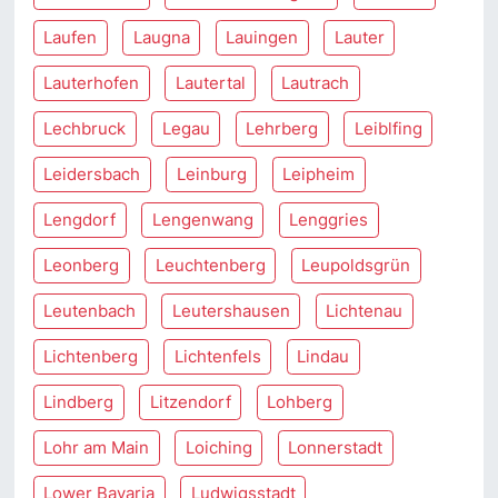
Laufen
Laugna
Lauingen
Lauter
Lauterhofen
Lautertal
Lautrach
Lechbruck
Legau
Lehrberg
Leiblfing
Leidersbach
Leinburg
Leipheim
Lengdorf
Lengenwang
Lenggries
Leonberg
Leuchtenberg
Leupoldsgrün
Leutenbach
Leutershausen
Lichtenau
Lichtenberg
Lichtenfels
Lindau
Lindberg
Litzendorf
Lohberg
Lohr am Main
Loiching
Lonnerstadt
Lower Bavaria
Ludwigsstadt