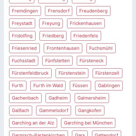
Fremdingen
Frensdorf
Freudenberg
Freystadt
Freyung
Frickenhausen
Fridolfing
Friedberg
Friedenfels
Friesenried
Frontenhausen
Fuchsmühl
Fuchsstadt
Fünfstetten
Fürsteneck
Fürstenfeldbruck
Fürstenstein
Fürstenzell
Furth
Furth im Wald
Füssen
Gablingen
Gachenbach
Gadheim
Gaimersheim
Gaißach
Gammelsdorf
Gangkofen
Garching an der Alz
Garching bei München
Garmisch-Partenkirchen
Gars
Gattendorf