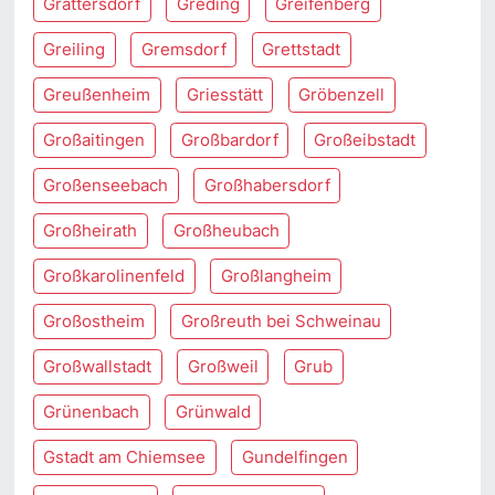
Grattersdorf
Greding
Greifenberg
Greiling
Gremsdorf
Grettstadt
Greußenheim
Griesstätt
Gröbenzell
Großaitingen
Großbardorf
Großeibstadt
Großenseebach
Großhabersdorf
Großheirath
Großheubach
Großkarolinenfeld
Großlangheim
Großostheim
Großreuth bei Schweinau
Großwallstadt
Großweil
Grub
Grünenbach
Grünwald
Gstadt am Chiemsee
Gundelfingen