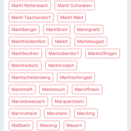
Markt Rettenbach
Markt Schwaben
Markt Taschendorf
Markt Wald
Marktbergel
Marktbreit
Marktgraitz
Marktheidenfeld
Marktl
Marktleugast
Marktleuthen
Marktoberdorf
Marktoffingen
Marktredwitz
Marktrodach
Marktschellenberg
Marktschorgast
Marktsteft
Marktzeuln
Marloffstein
Maroldsweisach
Marquartstein
Martinsheim
Marxheim
Marzling
Maßbach
Massing
Mauern