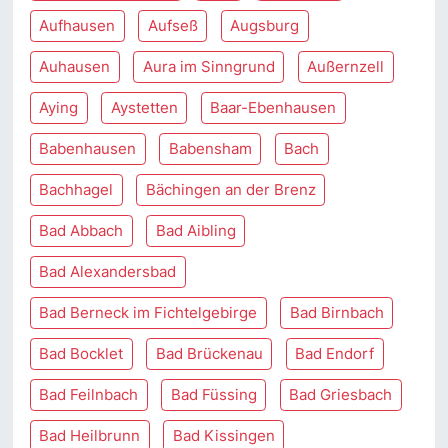
Aufhausen
Aufseß
Augsburg
Auhausen
Aura im Sinngrund
Außernzell
Aying
Aystetten
Baar-Ebenhausen
Babenhausen
Babensham
Bach
Bachhagel
Bächingen an der Brenz
Bad Abbach
Bad Aibling
Bad Alexandersbad
Bad Berneck im Fichtelgebirge
Bad Birnbach
Bad Bocklet
Bad Brückenau
Bad Endorf
Bad Feilnbach
Bad Füssing
Bad Griesbach
Bad Heilbrunn
Bad Kissingen