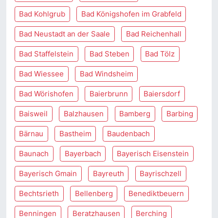
Bad Kohlgrub
Bad Königshofen im Grabfeld
Bad Neustadt an der Saale
Bad Reichenhall
Bad Staffelstein
Bad Steben
Bad Tölz
Bad Wiessee
Bad Windsheim
Bad Wörishofen
Baierbrunn
Baiersdorf
Baisweil
Balzhausen
Bamberg
Barbing
Bärnau
Bastheim
Baudenbach
Baunach
Bayerbach
Bayerisch Eisenstein
Bayerisch Gmain
Bayreuth
Bayrischzell
Bechtsrieth
Bellenberg
Benediktbeuern
Benningen
Beratzhausen
Berching