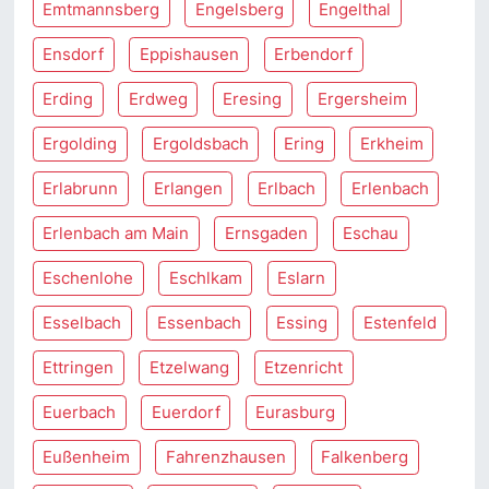
Emtmannsberg
Engelsberg
Engelthal
Ensdorf
Eppishausen
Erbendorf
Erding
Erdweg
Eresing
Ergersheim
Ergolding
Ergoldsbach
Ering
Erkheim
Erlabrunn
Erlangen
Erlbach
Erlenbach
Erlenbach am Main
Ernsgaden
Eschau
Eschenlohe
Eschlkam
Eslarn
Esselbach
Essenbach
Essing
Estenfeld
Ettringen
Etzelwang
Etzenricht
Euerbach
Euerdorf
Eurasburg
Eußenheim
Fahrenzhausen
Falkenberg