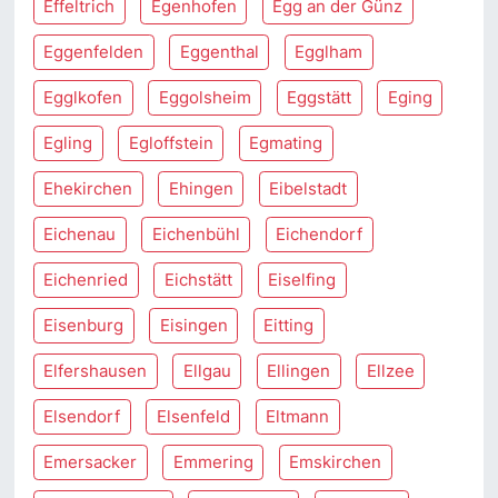
Effeltrich
Egenhofen
Egg an der Günz
Eggenfelden
Eggenthal
Egglham
Egglkofen
Eggolsheim
Eggstätt
Eging
Egling
Egloffstein
Egmating
Ehekirchen
Ehingen
Eibelstadt
Eichenau
Eichenbühl
Eichendorf
Eichenried
Eichstätt
Eiselfing
Eisenburg
Eisingen
Eitting
Elfershausen
Ellgau
Ellingen
Ellzee
Elsendorf
Elsenfeld
Eltmann
Emersacker
Emmering
Emskirchen