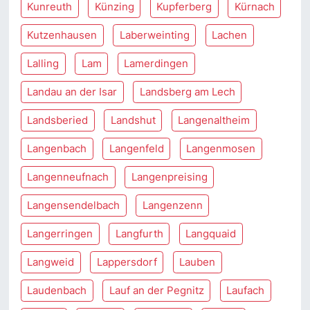
Kunreuth
Künzing
Kupferberg
Kürnach
Kutzenhausen
Laberweinting
Lachen
Lalling
Lam
Lamerdingen
Landau an der Isar
Landsberg am Lech
Landsberied
Landshut
Langenaltheim
Langenbach
Langenfeld
Langenmosen
Langenneufnach
Langenpreising
Langensendelbach
Langenzenn
Langerringen
Langfurth
Langquaid
Langweid
Lappersdorf
Lauben
Laudenbach
Lauf an der Pegnitz
Laufach