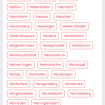
Haßfurt
Hattenhofen
Haundorf
Haunsheim
Hausen
Hausham
Hauzenberg
Hawangen
Hebertsfelden
Hebertshausen
Heideck
Heidenheim
Heigenbrücken
Heiligenstadt
Heilsbronn
Heimbuchenthal
Heimenkirch
Heimertingen
Helmbrechts
Helmstadt
Hemau
Hemhofen
Hendungen
Henfenfeld
Hengersberg
Heretsried
Hergensweiler
Heroldsbach
Heroldsberg
Herrieden
Herrngiersdorf