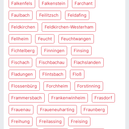
Falkenfels
Falkenstein
Farchant
Faulbach
Feilitzsch
Feldafing
Feldkirchen
Feldkirchen-Westerham
Fellheim
Feucht
Feuchtwangen
Fichtelberg
Finningen
Finsing
Fischach
Fischbachau
Flachslanden
Fladungen
Flintsbach
Floß
Flossenbürg
Forchheim
Forstinning
Frammersbach
Frankenwinheim
Frasdorf
Frauenau
Fraueneuharting
Fraunberg
Freihung
Freilassing
Freising