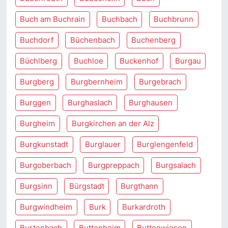
Buch am Buchrain
Buchbach
Buchbrunn
Buchdorf
Büchenbach
Buchenberg
Büchlberg
Buchloe
Buckenhof
Burgau
Burgberg
Burgbernheim
Burgebrach
Burggen
Burghaslach
Burghausen
Burgheim
Burgkirchen an der Alz
Burgkunstadt
Burglauer
Burglengenfeld
Burgoberbach
Burgpreppach
Burgsalach
Burgsinn
Bürgstadt
Burgthann
Burgwindheim
Burk
Burkardroth
Burtenbach
Buttenheim
Buttenwiesen