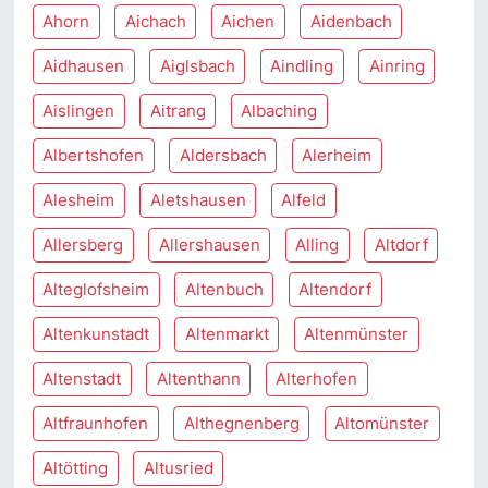
Ahorn
Aichach
Aichen
Aidenbach
Aidhausen
Aiglsbach
Aindling
Ainring
Aislingen
Aitrang
Albaching
Albertshofen
Aldersbach
Alerheim
Alesheim
Aletshausen
Alfeld
Allersberg
Allershausen
Alling
Altdorf
Alteglofsheim
Altenbuch
Altendorf
Altenkunstadt
Altenmarkt
Altenmünster
Altenstadt
Altenthann
Alterhofen
Altfraunhofen
Althegnenberg
Altomünster
Altötting
Altusried