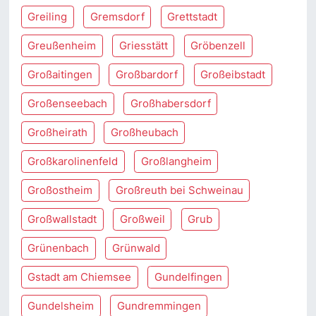
Greiling
Gremsdorf
Grettstadt
Greußenheim
Griesstätt
Gröbenzell
Großaitingen
Großbardorf
Großeibstadt
Großenseebach
Großhabersdorf
Großheirath
Großheubach
Großkarolinenfeld
Großlangheim
Großostheim
Großreuth bei Schweinau
Großwallstadt
Großweil
Grub
Grünenbach
Grünwald
Gstadt am Chiemsee
Gundelfingen
Gundelsheim
Gundremmingen