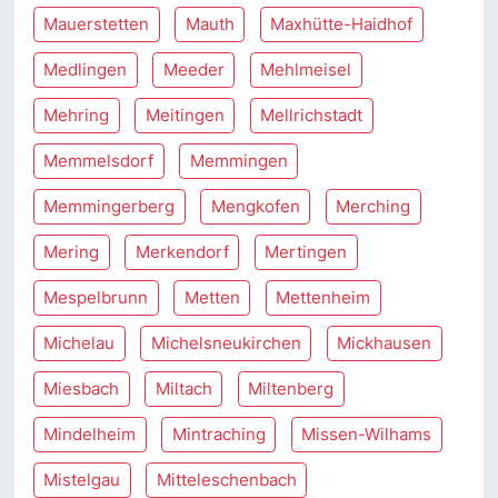
Mauerstetten
Mauth
Maxhütte-Haidhof
Medlingen
Meeder
Mehlmeisel
Mehring
Meitingen
Mellrichstadt
Memmelsdorf
Memmingen
Memmingerberg
Mengkofen
Merching
Mering
Merkendorf
Mertingen
Mespelbrunn
Metten
Mettenheim
Michelau
Michelsneukirchen
Mickhausen
Miesbach
Miltach
Miltenberg
Mindelheim
Mintraching
Missen-Wilhams
Mistelgau
Mitteleschenbach