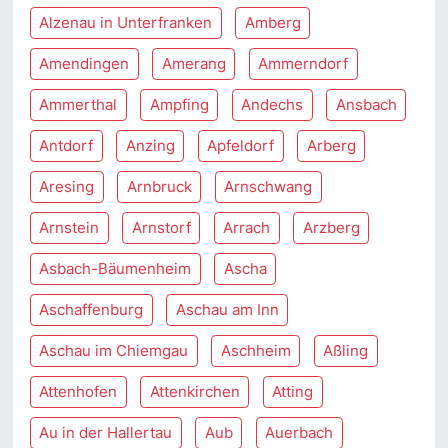
Alzenau in Unterfranken
Amberg
Amendingen
Amerang
Ammerndorf
Ammerthal
Ampfing
Andechs
Ansbach
Antdorf
Anzing
Apfeldorf
Arberg
Aresing
Arnbruck
Arnschwang
Arnstein
Arnstorf
Arrach
Arzberg
Asbach-Bäumenheim
Ascha
Aschaffenburg
Aschau am Inn
Aschau im Chiemgau
Aschheim
Aßling
Attenhofen
Attenkirchen
Atting
Au in der Hallertau
Aub
Auerbach