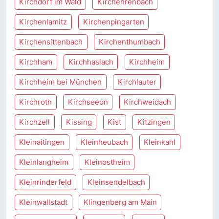
Kirchdorf im Wald
Kirchehrenbach
Kirchenlamitz
Kirchenpingarten
Kirchensittenbach
Kirchenthumbach
Kirchham
Kirchhaslach
Kirchheim
Kirchheim bei München
Kirchlauter
Kirchroth
Kirchseeon
Kirchweidach
Kirchzell
Kissing
Kist
Kitzingen
Kleinaitingen
Kleinheubach
Kleinkahl
Kleinlangheim
Kleinostheim
Kleinrinderfeld
Kleinsendelbach
Kleinwallstadt
Klingenberg am Main