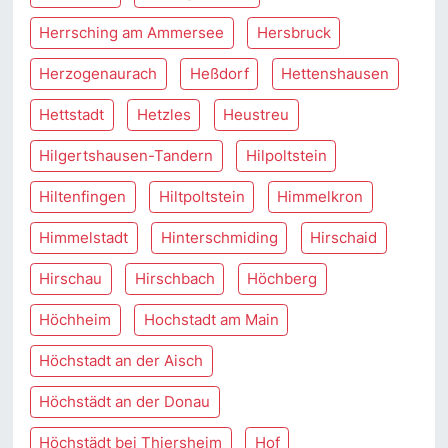
Herrsching am Ammersee
Hersbruck
Herzogenaurach
Heßdorf
Hettenshausen
Hettstadt
Hetzles
Heustreu
Hilgertshausen-Tandern
Hilpoltstein
Hiltenfingen
Hiltpoltstein
Himmelkron
Himmelstadt
Hinterschmiding
Hirschaid
Hirschau
Hirschbach
Höchberg
Höchheim
Hochstadt am Main
Höchstadt an der Aisch
Höchstädt an der Donau
Höchstädt bei Thiersheim
Hof