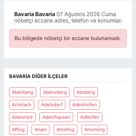
Bavaria Bavaria
07 Ağustos 2026 Cuma
nöbetçi eczane adres, telefon ve konumları
Bu bölgede nöbetçi bir eczane bulunamadı.
BAVARIA DIĞER İLÇELER
Abenberg
Abensberg
Absberg
Achslach
Adelsdorf
Adelshofen
Adelsried
Adelzhausen
Adlkofen
Affing
Aham
Aholfing
Aholming