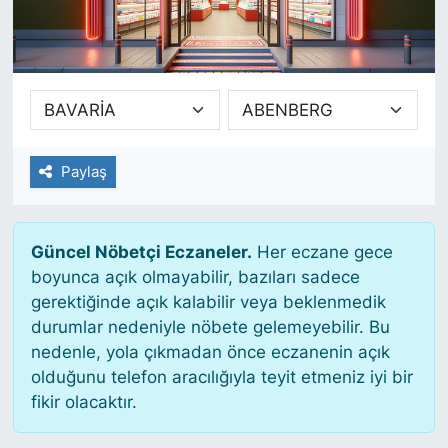
SİYASET
SAĞLIK
Paylaş
Güncel Nöbetçi Eczaneler.
Her eczane gece
boyunca açık olmayabilir, bazıları sadece
gerektiğinde açık kalabilir veya beklenmedik
durumlar nedeniyle nöbete gelemeyebilir. Bu
nedenle, yola çıkmadan önce eczanenin açık
olduğunu telefon aracılığıyla teyit etmeniz iyi bir
fikir olacaktır.