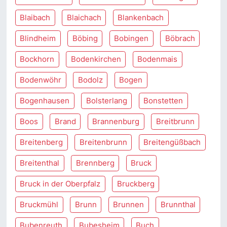
Blaibach
Blaichach
Blankenbach
Blindheim
Böbing
Bobingen
Böbrach
Bockhorn
Bodenkirchen
Bodenmais
Bodenwöhr
Bodolz
Bogen
Bogenhausen
Bolsterlang
Bonstetten
Boos
Brand
Brannenburg
Breitbrunn
Breitenberg
Breitenbrunn
Breitengüßbach
Breitenthal
Brennberg
Bruck
Bruck in der Oberpfalz
Bruckberg
Bruckmühl
Brunn
Brunnen
Brunnthal
Bubenreuth
Bubesheim
Buch