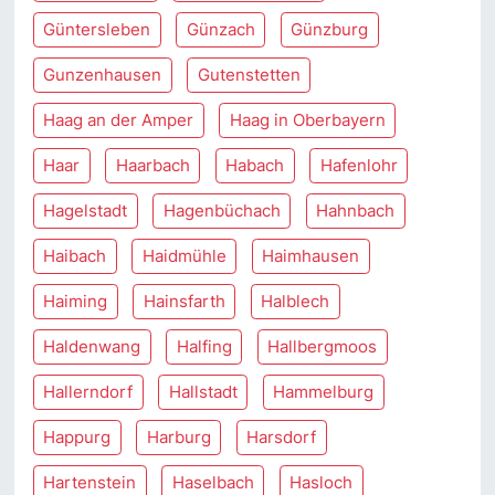
Güntersleben
Günzach
Günzburg
Gunzenhausen
Gutenstetten
Haag an der Amper
Haag in Oberbayern
Haar
Haarbach
Habach
Hafenlohr
Hagelstadt
Hagenbüchach
Hahnbach
Haibach
Haidmühle
Haimhausen
Haiming
Hainsfarth
Halblech
Haldenwang
Halfing
Hallbergmoos
Hallerndorf
Hallstadt
Hammelburg
Happurg
Harburg
Harsdorf
Hartenstein
Haselbach
Hasloch