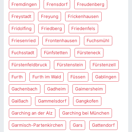
Fremdingen
Frensdorf
Freudenberg
Freystadt
Freyung
Frickenhausen
Fridolfing
Friedberg
Friedenfels
Friesenried
Frontenhausen
Fuchsmühl
Fuchsstadt
Fünfstetten
Fürsteneck
Fürstenfeldbruck
Fürstenstein
Fürstenzell
Furth
Furth im Wald
Füssen
Gablingen
Gachenbach
Gadheim
Gaimersheim
Gaißach
Gammelsdorf
Gangkofen
Garching an der Alz
Garching bei München
Garmisch-Partenkirchen
Gars
Gattendorf