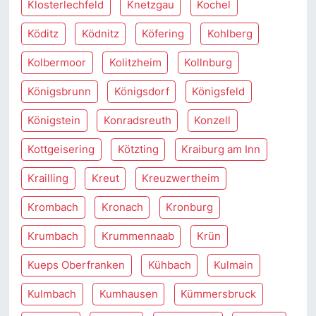
Klosterlechfeld
Knetzgau
Kochel
Köditz
Ködnitz
Köfering
Kohlberg
Kolbermoor
Kolitzheim
Kollnburg
Königsbrunn
Königsdorf
Königsfeld
Königstein
Konradsreuth
Konzell
Kottgeisering
Kötzting
Kraiburg am Inn
Krailling
Kreut
Kreuzwertheim
Krombach
Kronach
Kronburg
Krumbach
Krummennaab
Krün
Kueps Oberfranken
Kühbach
Kulmain
Kulmbach
Kumhausen
Kümmersbruck