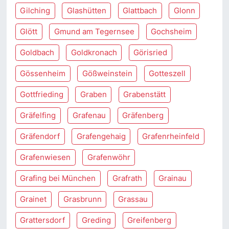
Gilching
Glashütten
Glattbach
Glonn
Glött
Gmund am Tegernsee
Gochsheim
Goldbach
Goldkronach
Görisried
Gössenheim
Gößweinstein
Gotteszell
Gottfrieding
Graben
Grabenstätt
Gräfelfing
Grafenau
Gräfenberg
Gräfendorf
Grafengehaig
Grafenrheinfeld
Grafenwiesen
Grafenwöhr
Grafing bei München
Grafrath
Grainau
Grainet
Grasbrunn
Grassau
Grattersdorf
Greding
Greifenberg