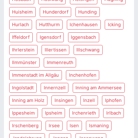
Huisheim
Hunderdorf
Hunding
Hurlach
Hutthurm
Ichenhausen
Icking
Iffeldorf
Igensdorf
Iggensbach
Ihrlerstein
Illertissen
Illschwang
Ilmmünster
Immenreuth
Immenstadt im Allgäu
Inchenhofen
Ingolstadt
Innernzell
Inning am Ammersee
Inning am Holz
Insingen
Inzell
Iphofen
Ippesheim
Ipsheim
Irchenrieth
Irlbach
Irschenberg
Irsee
Isen
Ismaning