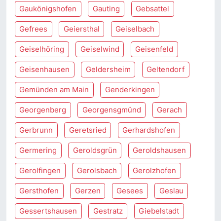
Gaukönigshofen
Gauting
Gebsattel
Gefrees
Geiersthal
Geiselbach
Geiselhöring
Geiselwind
Geisenfeld
Geisenhausen
Geldersheim
Geltendorf
Gemünden am Main
Genderkingen
Georgenberg
Georgensgmünd
Gerach
Gerbrunn
Geretsried
Gerhardshofen
Germering
Geroldsgrün
Geroldshausen
Gerolfingen
Gerolsbach
Gerolzhofen
Gersthofen
Gerzen
Gesees
Geslau
Gessertshausen
Gestratz
Giebelstadt