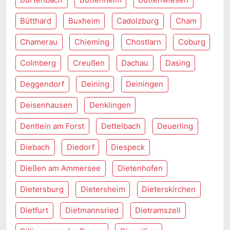
Bütthard
Buxheim
Cadolzburg
Cham
Chamerau
Chieming
Chostlarn
Coburg
Colmberg
Creußen
Dachau
Dasing
Deggendorf
Deining
Deiningen
Deisenhausen
Denklingen
Dentlein am Forst
Dettelbach
Deuerling
Diebach
Diedorf
Diespeck
Dießen am Ammersee
Dietenhofen
Dietersburg
Dietersheim
Dieterskirchen
Dietfurt
Dietmannsried
Dietramszell