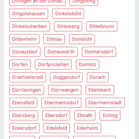
Dillingen an der Donau
Dingolfing
Dingolshausen
Dinkelsbühl
Dinkelscherben
Dirlewang
Dittelbrunn
Dittenheim
Döhlau
Dombühl
Donaustauf
Donauwörth
Donnersdorf
Dorfen
Dorfprozelten
Dormitz
Drachselsried
Duggendorf
Durach
Dürrlauingen
Dürrwangen
Ebelsbach
Ebensfeld
Ebermannsdorf
Ebermannstadt
Ebersberg
Ebersdorf
Ebnath
Eching
Eckersdorf
Edelsfeld
Ederheim