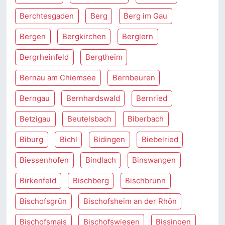
Berchtesgaden
Berg
Berg im Gau
Bergen
Bergkirchen
Berglern
Bergrheinfeld
Bergtheim
Bernau am Chiemsee
Bernbeuren
Berngau
Bernhardswald
Bernried
Betzigau
Beutelsbach
Biberbach
Biburg
Bichl
Bidingen
Biebelried
Biessenhofen
Bindlach
Binswangen
Birkenfeld
Bischberg
Bischbrunn
Bischofsgrün
Bischofsheim an der Rhön
Bischofsmais
Bischofswiesen
Bissingen