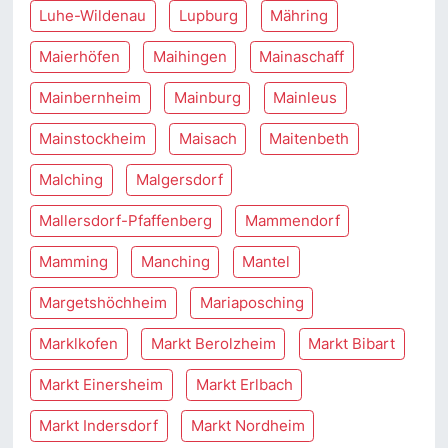
Luhe-Wildenau
Lupburg
Mähring
Maierhöfen
Maihingen
Mainaschaff
Mainbernheim
Mainburg
Mainleus
Mainstockheim
Maisach
Maitenbeth
Malching
Malgersdorf
Mallersdorf-Pfaffenberg
Mammendorf
Mamming
Manching
Mantel
Margetshöchheim
Mariaposching
Marklkofen
Markt Berolzheim
Markt Bibart
Markt Einersheim
Markt Erlbach
Markt Indersdorf
Markt Nordheim