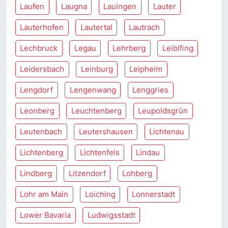
Laufen
Laugna
Lauingen
Lauter
Lauterhofen
Lautertal
Lautrach
Lechbruck
Legau
Lehrberg
Leiblfing
Leidersbach
Leinburg
Leipheim
Lengdorf
Lengenwang
Lenggries
Leonberg
Leuchtenberg
Leupoldsgrün
Leutenbach
Leutershausen
Lichtenau
Lichtenberg
Lichtenfels
Lindau
Lindberg
Litzendorf
Lohberg
Lohr am Main
Loiching
Lonnerstadt
Lower Bavaria
Ludwigsstadt