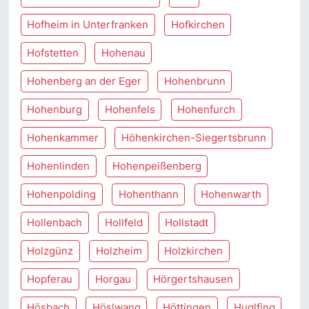
Hofheim in Unterfranken
Hofkirchen
Hofstetten
Hohenau
Hohenberg an der Eger
Hohenbrunn
Hohenburg
Hohenfels
Hohenfurch
Hohenkammer
Höhenkirchen-Siegertsbrunn
Hohenlinden
Hohenpeißenberg
Hohenpolding
Hohenthann
Hohenwarth
Hollenbach
Hollfeld
Hollstadt
Holzgünz
Holzheim
Holzkirchen
Hopferau
Horgau
Hörgertshausen
Hösbach
Höslwang
Höttingen
Huglfing