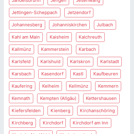
Jandelsbrunn
Jengen
Jesenwang
Jettingen-Scheppach
Jetzendorf
Johannesberg
Johanniskirchen
Julbach
Kahl am Main
Kaisheim
Kalchreuth
Kallmünz
Kammerstein
Karbach
Karlsfeld
Karlshuld
Karlskron
Karlstadt
Karsbach
Kasendorf
Kastl
Kaufbeuren
Kaufering
Kelheim
Kellmünz
Kemmern
Kemnath
Kempten (Allgäu)
Kettershausen
Kiefersfelden
Kienberg
Kirchanschöring
Kirchberg
Kirchdorf
Kirchdorf am Inn