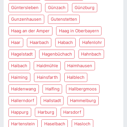
Güntersleben
Günzach
Günzburg
Gunzenhausen
Gutenstetten
Haag an der Amper
Haag in Oberbayern
Haar
Haarbach
Habach
Hafenlohr
Hagelstadt
Hagenbüchach
Hahnbach
Haibach
Haidmühle
Haimhausen
Haiming
Hainsfarth
Halblech
Haldenwang
Halfing
Hallbergmoos
Hallerndorf
Hallstadt
Hammelburg
Happurg
Harburg
Harsdorf
Hartenstein
Haselbach
Hasloch