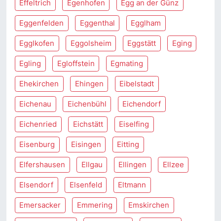
Effeltrich
Egenhofen
Egg an der Günz
Eggenfelden
Eggenthal
Egglham
Egglkofen
Eggolsheim
Eggstätt
Eging
Egling
Egloffstein
Egmating
Ehekirchen
Ehingen
Eibelstadt
Eichenau
Eichenbühl
Eichendorf
Eichenried
Eichstätt
Eiselfing
Eisenburg
Eisingen
Eitting
Elfershausen
Ellgau
Ellingen
Ellzee
Elsendorf
Elsenfeld
Eltmann
Emersacker
Emmering
Emskirchen