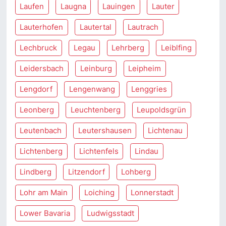
Laufen
Laugna
Lauingen
Lauter
Lauterhofen
Lautertal
Lautrach
Lechbruck
Legau
Lehrberg
Leiblfing
Leidersbach
Leinburg
Leipheim
Lengdorf
Lengenwang
Lenggries
Leonberg
Leuchtenberg
Leupoldsgrün
Leutenbach
Leutershausen
Lichtenau
Lichtenberg
Lichtenfels
Lindau
Lindberg
Litzendorf
Lohberg
Lohr am Main
Loiching
Lonnerstadt
Lower Bavaria
Ludwigsstadt