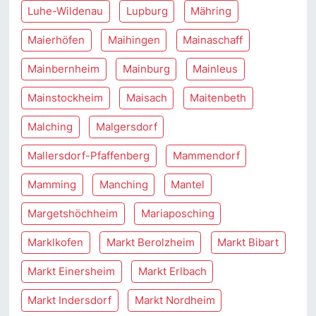
Luhe-Wildenau
Lupburg
Mähring
Maierhöfen
Maihingen
Mainaschaff
Mainbernheim
Mainburg
Mainleus
Mainstockheim
Maisach
Maitenbeth
Malching
Malgersdorf
Mallersdorf-Pfaffenberg
Mammendorf
Mamming
Manching
Mantel
Margetshöchheim
Mariaposching
Marklkofen
Markt Berolzheim
Markt Bibart
Markt Einersheim
Markt Erlbach
Markt Indersdorf
Markt Nordheim