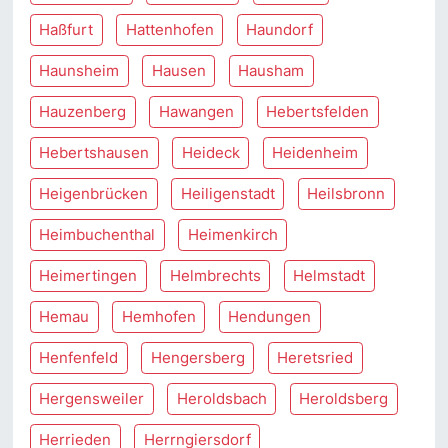
Haßfurt
Hattenhofen
Haundorf
Haunsheim
Hausen
Hausham
Hauzenberg
Hawangen
Hebertsfelden
Hebertshausen
Heideck
Heidenheim
Heigenbrücken
Heiligenstadt
Heilsbronn
Heimbuchenthal
Heimenkirch
Heimertingen
Helmbrechts
Helmstadt
Hemau
Hemhofen
Hendungen
Henfenfeld
Hengersberg
Heretsried
Hergensweiler
Heroldsbach
Heroldsberg
Herrieden
Herrngiersdorf