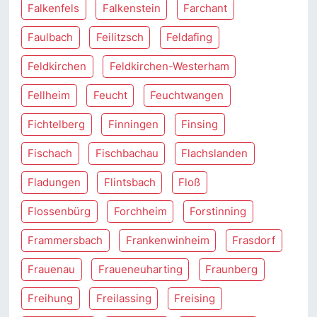
Falkenfels
Falkenstein
Farchant
Faulbach
Feilitzsch
Feldafing
Feldkirchen
Feldkirchen-Westerham
Fellheim
Feucht
Feuchtwangen
Fichtelberg
Finningen
Finsing
Fischach
Fischbachau
Flachslanden
Fladungen
Flintsbach
Floß
Flossenbürg
Forchheim
Forstinning
Frammersbach
Frankenwinheim
Frasdorf
Frauenau
Fraueneuharting
Fraunberg
Freihung
Freilassing
Freising