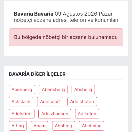
Bavaria Bavaria
09 Ağustos 2026 Pazar
nöbetçi eczane adres, telefon ve konumları
Bu bölgede nöbetçi bir eczane bulunamadı.
BAVARIA DIĞER İLÇELER
Abenberg
Abensberg
Absberg
Achslach
Adelsdorf
Adelshofen
Adelsried
Adelzhausen
Adlkofen
Affing
Aham
Aholfing
Aholming