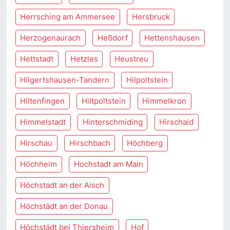
Herrsching am Ammersee
Hersbruck
Herzogenaurach
Heßdorf
Hettenshausen
Hettstadt
Hetzles
Heustreu
Hilgertshausen-Tandern
Hilpoltstein
Hiltenfingen
Hiltpoltstein
Himmelkron
Himmelstadt
Hinterschmiding
Hirschaid
Hirschau
Hirschbach
Höchberg
Höchheim
Hochstadt am Main
Höchstadt an der Aisch
Höchstädt an der Donau
Höchstädt bei Thiersheim
Hof