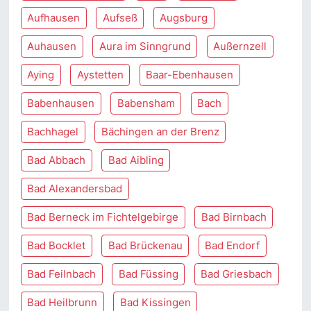
Aufhausen
Aufseß
Augsburg
Auhausen
Aura im Sinngrund
Außernzell
Aying
Aystetten
Baar-Ebenhausen
Babenhausen
Babensham
Bach
Bachhagel
Bächingen an der Brenz
Bad Abbach
Bad Aibling
Bad Alexandersbad
Bad Berneck im Fichtelgebirge
Bad Birnbach
Bad Bocklet
Bad Brückenau
Bad Endorf
Bad Feilnbach
Bad Füssing
Bad Griesbach
Bad Heilbrunn
Bad Kissingen