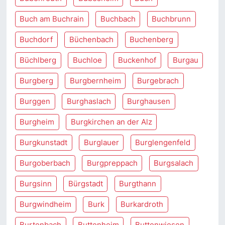
Buch am Buchrain
Buchbach
Buchbrunn
Buchdorf
Büchenbach
Buchenberg
Büchlberg
Buchloe
Buckenhof
Burgau
Burgberg
Burgbernheim
Burgebrach
Burggen
Burghaslach
Burghausen
Burgheim
Burgkirchen an der Alz
Burgkunstadt
Burglauer
Burglengenfeld
Burgoberbach
Burgpreppach
Burgsalach
Burgsinn
Bürgstadt
Burgthann
Burgwindheim
Burk
Burkardroth
Burtenbach
Buttenheim
Buttenwiesen