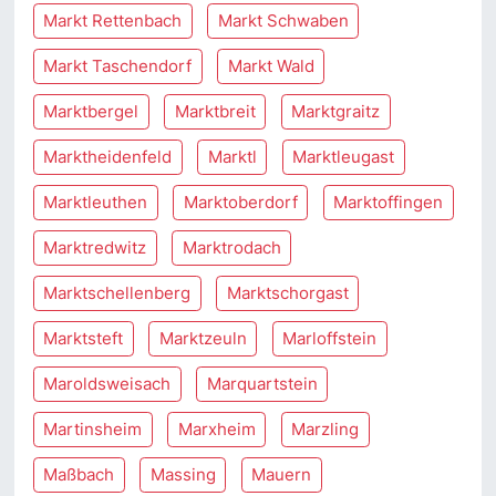
Markt Rettenbach
Markt Schwaben
Markt Taschendorf
Markt Wald
Marktbergel
Marktbreit
Marktgraitz
Marktheidenfeld
Marktl
Marktleugast
Marktleuthen
Marktoberdorf
Marktoffingen
Marktredwitz
Marktrodach
Marktschellenberg
Marktschorgast
Marktsteft
Marktzeuln
Marloffstein
Maroldsweisach
Marquartstein
Martinsheim
Marxheim
Marzling
Maßbach
Massing
Mauern