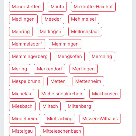
Mauerstetten
Mauth
Maxhütte-Haidhof
Medlingen
Meeder
Mehlmeisel
Mehring
Meitingen
Mellrichstadt
Memmelsdorf
Memmingen
Memmingerberg
Mengkofen
Merching
Mering
Merkendorf
Mertingen
Mespelbrunn
Metten
Mettenheim
Michelau
Michelsneukirchen
Mickhausen
Miesbach
Miltach
Miltenberg
Mindelheim
Mintraching
Missen-Wilhams
Mistelgau
Mitteleschenbach