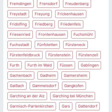
Fremdingen
Frensdorf
Freudenberg
Freystadt
Freyung
Frickenhausen
Fridolfing
Friedberg
Friedenfels
Friesenried
Frontenhausen
Fuchsmühl
Fuchsstadt
Fünfstetten
Fürsteneck
Fürstenfeldbruck
Fürstenstein
Fürstenzell
Furth
Furth im Wald
Füssen
Gablingen
Gachenbach
Gadheim
Gaimersheim
Gaißach
Gammelsdorf
Gangkofen
Garching an der Alz
Garching bei München
Garmisch-Partenkirchen
Gars
Gattendorf