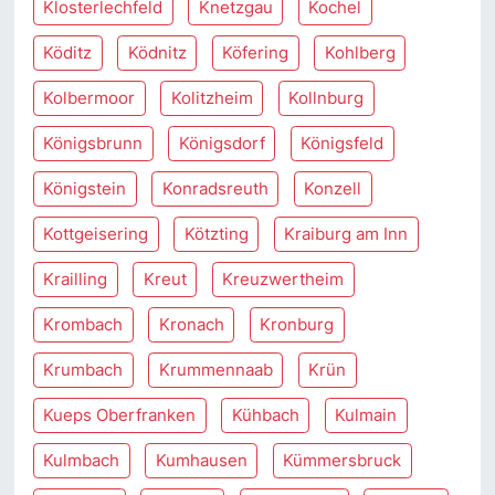
Klosterlechfeld
Knetzgau
Kochel
Köditz
Ködnitz
Köfering
Kohlberg
Kolbermoor
Kolitzheim
Kollnburg
Königsbrunn
Königsdorf
Königsfeld
Königstein
Konradsreuth
Konzell
Kottgeisering
Kötzting
Kraiburg am Inn
Krailling
Kreut
Kreuzwertheim
Krombach
Kronach
Kronburg
Krumbach
Krummennaab
Krün
Kueps Oberfranken
Kühbach
Kulmain
Kulmbach
Kumhausen
Kümmersbruck