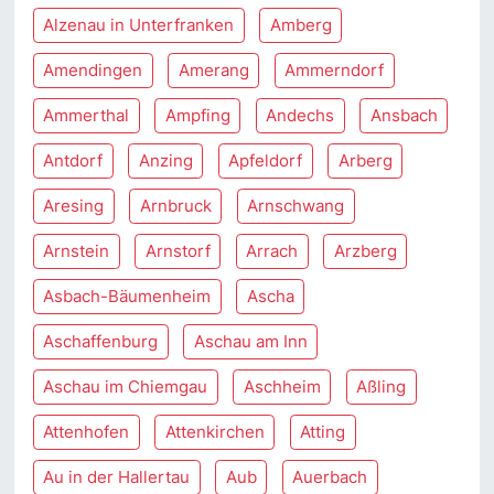
Alzenau in Unterfranken
Amberg
Amendingen
Amerang
Ammerndorf
Ammerthal
Ampfing
Andechs
Ansbach
Antdorf
Anzing
Apfeldorf
Arberg
Aresing
Arnbruck
Arnschwang
Arnstein
Arnstorf
Arrach
Arzberg
Asbach-Bäumenheim
Ascha
Aschaffenburg
Aschau am Inn
Aschau im Chiemgau
Aschheim
Aßling
Attenhofen
Attenkirchen
Atting
Au in der Hallertau
Aub
Auerbach