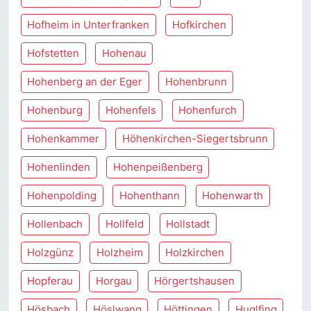
Hofheim in Unterfranken
Hofkirchen
Hofstetten
Hohenau
Hohenberg an der Eger
Hohenbrunn
Hohenburg
Hohenfels
Hohenfurch
Hohenkammer
Höhenkirchen-Siegertsbrunn
Hohenlinden
Hohenpeißenberg
Hohenpolding
Hohenthann
Hohenwarth
Hollenbach
Hollfeld
Hollstadt
Holzgünz
Holzheim
Holzkirchen
Hopferau
Horgau
Hörgertshausen
Hösbach
Höslwang
Höttingen
Huglfing