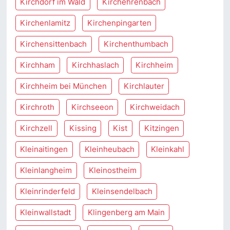
Kirchdorf im Wald
Kirchehrenbach
Kirchenlamitz
Kirchenpingarten
Kirchensittenbach
Kirchenthumbach
Kirchham
Kirchhaslach
Kirchheim
Kirchheim bei München
Kirchlauter
Kirchroth
Kirchseeon
Kirchweidach
Kirchzell
Kissing
Kist
Kitzingen
Kleinaitingen
Kleinheubach
Kleinkahl
Kleinlangheim
Kleinostheim
Kleinrinderfeld
Kleinsendelbach
Kleinwallstadt
Klingenberg am Main