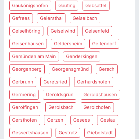
Gaukönigshofen
Gauting
Gebsattel
Gefrees
Geiersthal
Geiselbach
Geiselhöring
Geiselwind
Geisenfeld
Geisenhausen
Geldersheim
Geltendorf
Gemünden am Main
Genderkingen
Georgenberg
Georgensgmünd
Gerach
Gerbrunn
Geretsried
Gerhardshofen
Germering
Geroldsgrün
Geroldshausen
Gerolfingen
Gerolsbach
Gerolzhofen
Gersthofen
Gerzen
Gesees
Geslau
Gessertshausen
Gestratz
Giebelstadt