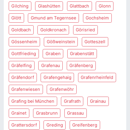
Gilching
Glashütten
Glattbach
Glonn
Glött
Gmund am Tegernsee
Gochsheim
Goldbach
Goldkronach
Görisried
Gössenheim
Gößweinstein
Gotteszell
Gottfrieding
Graben
Grabenstätt
Gräfelfing
Grafenau
Gräfenberg
Gräfendorf
Grafengehaig
Grafenrheinfeld
Grafenwiesen
Grafenwöhr
Grafing bei München
Grafrath
Grainau
Grainet
Grasbrunn
Grassau
Grattersdorf
Greding
Greifenberg