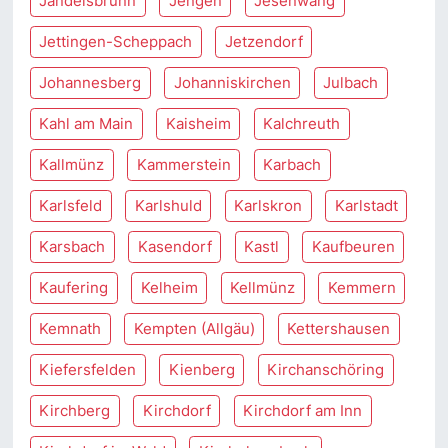
Jandelsbrunn
Jengen
Jesenwang
Jettingen-Scheppach
Jetzendorf
Johannesberg
Johanniskirchen
Julbach
Kahl am Main
Kaisheim
Kalchreuth
Kallmünz
Kammerstein
Karbach
Karlsfeld
Karlshuld
Karlskron
Karlstadt
Karsbach
Kasendorf
Kastl
Kaufbeuren
Kaufering
Kelheim
Kellmünz
Kemmern
Kemnath
Kempten (Allgäu)
Kettershausen
Kiefersfelden
Kienberg
Kirchanschöring
Kirchberg
Kirchdorf
Kirchdorf am Inn