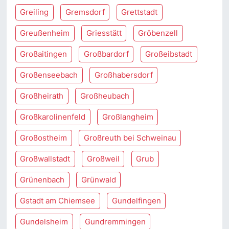
Greiling
Gremsdorf
Grettstadt
Greußenheim
Griesstätt
Gröbenzell
Großaitingen
Großbardorf
Großeibstadt
Großenseebach
Großhabersdorf
Großheirath
Großheubach
Großkarolinenfeld
Großlangheim
Großostheim
Großreuth bei Schweinau
Großwallstadt
Großweil
Grub
Grünenbach
Grünwald
Gstadt am Chiemsee
Gundelfingen
Gundelsheim
Gundremmingen