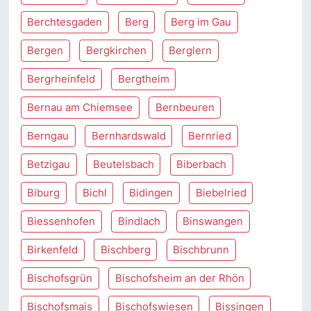
Berchtesgaden
Berg
Berg im Gau
Bergen
Bergkirchen
Berglern
Bergrheinfeld
Bergtheim
Bernau am Chiemsee
Bernbeuren
Berngau
Bernhardswald
Bernried
Betzigau
Beutelsbach
Biberbach
Biburg
Bichl
Bidingen
Biebelried
Biessenhofen
Bindlach
Binswangen
Birkenfeld
Bischberg
Bischbrunn
Bischofsgrün
Bischofsheim an der Rhön
Bischofsmais
Bischofswiesen
Bissingen