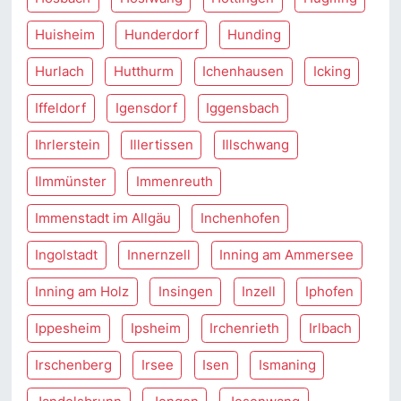
Huisheim
Hunderdorf
Hunding
Hurlach
Hutthurm
Ichenhausen
Icking
Iffeldorf
Igensdorf
Iggensbach
Ihrlerstein
Illertissen
Illschwang
Ilmmünster
Immenreuth
Immenstadt im Allgäu
Inchenhofen
Ingolstadt
Innernzell
Inning am Ammersee
Inning am Holz
Insingen
Inzell
Iphofen
Ippesheim
Ipsheim
Irchenrieth
Irlbach
Irschenberg
Irsee
Isen
Ismaning