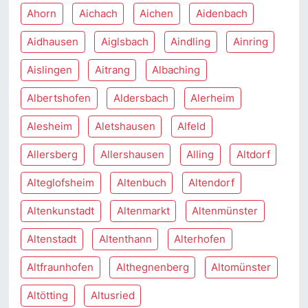
Ahorn
Aichach
Aichen
Aidenbach
Aidhausen
Aiglsbach
Aindling
Ainring
Aislingen
Aitrang
Albaching
Albertshofen
Aldersbach
Alerheim
Alesheim
Aletshausen
Alfeld
Allersberg
Allershausen
Alling
Altdorf
Alteglofsheim
Altenbuch
Altendorf
Altenkunstadt
Altenmarkt
Altenmünster
Altenstadt
Altenthann
Alterhofen
Altfraunhofen
Althegnenberg
Altomünster
Altötting
Altusried