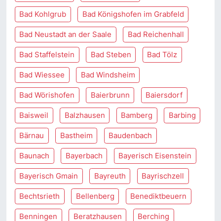
Bad Kohlgrub
Bad Königshofen im Grabfeld
Bad Neustadt an der Saale
Bad Reichenhall
Bad Staffelstein
Bad Steben
Bad Tölz
Bad Wiessee
Bad Windsheim
Bad Wörishofen
Baierbrunn
Baiersdorf
Baisweil
Balzhausen
Bamberg
Barbing
Bärnau
Bastheim
Baudenbach
Baunach
Bayerbach
Bayerisch Eisenstein
Bayerisch Gmain
Bayreuth
Bayrischzell
Bechtsrieth
Bellenberg
Benediktbeuern
Benningen
Beratzhausen
Berching