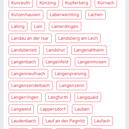
Kunreuth
Künzing
Kupferberg
Kürnach
Kutzenhausen
Laberweinting
Lachen
Lalling
Lam
Lamerdingen
Landau an der Isar
Landsberg am Lech
Landsberied
Landshut
Langenaltheim
Langenbach
Langenfeld
Langenmosen
Langenneufnach
Langenpreising
Langensendelbach
Langenzenn
Langerringen
Langfurth
Langquaid
Langweid
Lappersdorf
Lauben
Laudenbach
Lauf an der Pegnitz
Laufach