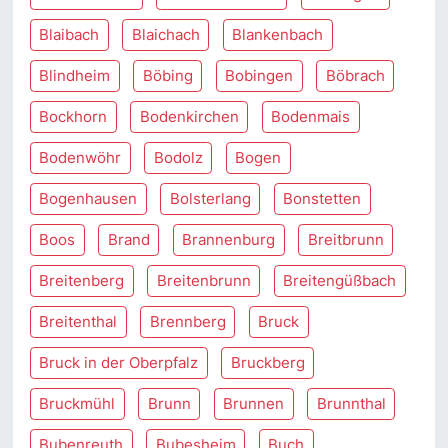
Blaibach
Blaichach
Blankenbach
Blindheim
Böbing
Bobingen
Böbrach
Bockhorn
Bodenkirchen
Bodenmais
Bodenwöhr
Bodolz
Bogen
Bogenhausen
Bolsterlang
Bonstetten
Boos
Brand
Brannenburg
Breitbrunn
Breitenberg
Breitenbrunn
Breitengüßbach
Breitenthal
Brennberg
Bruck
Bruck in der Oberpfalz
Bruckberg
Bruckmühl
Brunn
Brunnen
Brunnthal
Bubenreuth
Bubesheim
Buch