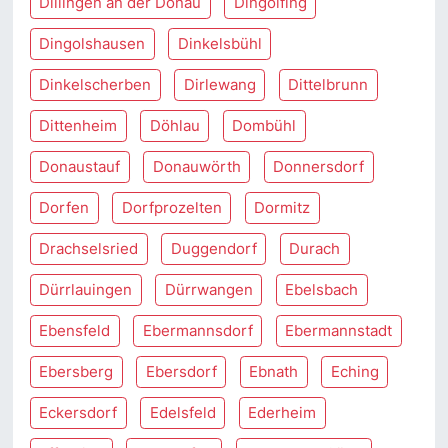
Dillingen an der Donau
Dingolfing
Dingolshausen
Dinkelsbühl
Dinkelscherben
Dirlewang
Dittelbrunn
Dittenheim
Döhlau
Dombühl
Donaustauf
Donauwörth
Donnersdorf
Dorfen
Dorfprozelten
Dormitz
Drachselsried
Duggendorf
Durach
Dürrlauingen
Dürrwangen
Ebelsbach
Ebensfeld
Ebermannsdorf
Ebermannstadt
Ebersberg
Ebersdorf
Ebnath
Eching
Eckersdorf
Edelsfeld
Ederheim