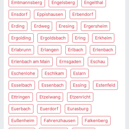
Emtmannsberg
Engelsberg
Engelthal
Ensdorf
Eppishausen
Erbendorf
Erding
Erdweg
Eresing
Ergersheim
Ergolding
Ergoldsbach
Ering
Erkheim
Erlabrunn
Erlangen
Erlbach
Erlenbach
Erlenbach am Main
Ernsgaden
Eschau
Eschenlohe
Eschlkam
Eslarn
Esselbach
Essenbach
Essing
Estenfeld
Ettringen
Etzelwang
Etzenricht
Euerbach
Euerdorf
Eurasburg
Eußenheim
Fahrenzhausen
Falkenberg