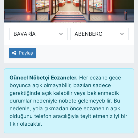
SİYASET
SAĞLIK
Paylaş
Güncel Nöbetçi Eczaneler.
Her eczane gece
boyunca açık olmayabilir, bazıları sadece
gerektiğinde açık kalabilir veya beklenmedik
durumlar nedeniyle nöbete gelemeyebilir. Bu
nedenle, yola çıkmadan önce eczanenin açık
olduğunu telefon aracılığıyla teyit etmeniz iyi bir
fikir olacaktır.