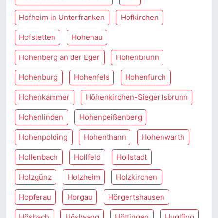
Hofheim in Unterfranken
Hofkirchen
Hofstetten
Hohenau
Hohenberg an der Eger
Hohenbrunn
Hohenburg
Hohenfels
Hohenfurch
Hohenkammer
Höhenkirchen-Siegertsbrunn
Hohenlinden
Hohenpeißenberg
Hohenpolding
Hohenthann
Hohenwarth
Hollenbach
Hollfeld
Hollstadt
Holzgünz
Holzheim
Holzkirchen
Hopferau
Horgau
Hörgertshausen
Hösbach
Höslwang
Höttingen
Huglfing