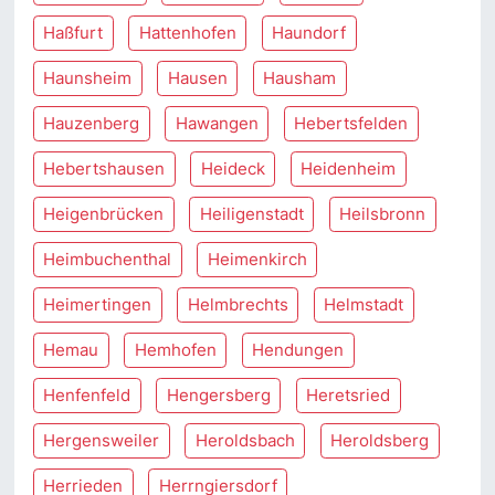
Haßfurt
Hattenhofen
Haundorf
Haunsheim
Hausen
Hausham
Hauzenberg
Hawangen
Hebertsfelden
Hebertshausen
Heideck
Heidenheim
Heigenbrücken
Heiligenstadt
Heilsbronn
Heimbuchenthal
Heimenkirch
Heimertingen
Helmbrechts
Helmstadt
Hemau
Hemhofen
Hendungen
Henfenfeld
Hengersberg
Heretsried
Hergensweiler
Heroldsbach
Heroldsberg
Herrieden
Herrngiersdorf