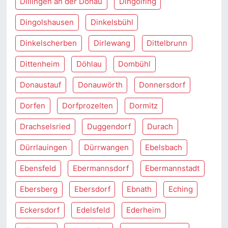
Dillingen an der Donau
Dingolfing
Dingolshausen
Dinkelsbühl
Dinkelscherben
Dirlewang
Dittelbrunn
Dittenheim
Döhlau
Dombühl
Donaustauf
Donauwörth
Donnersdorf
Dorfen
Dorfprozelten
Dormitz
Drachselsried
Duggendorf
Durach
Dürrlauingen
Dürrwangen
Ebelsbach
Ebensfeld
Ebermannsdorf
Ebermannstadt
Ebersberg
Ebersdorf
Ebnath
Eching
Eckersdorf
Edelsfeld
Ederheim