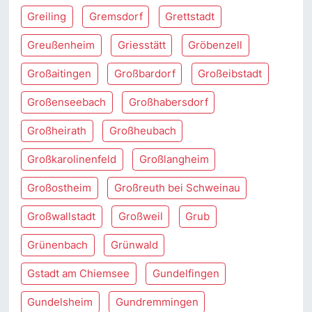
Greiling
Gremsdorf
Grettstadt
Greußenheim
Griesstätt
Gröbenzell
Großaitingen
Großbardorf
Großeibstadt
Großenseebach
Großhabersdorf
Großheirath
Großheubach
Großkarolinenfeld
Großlangheim
Großostheim
Großreuth bei Schweinau
Großwallstadt
Großweil
Grub
Grünenbach
Grünwald
Gstadt am Chiemsee
Gundelfingen
Gundelsheim
Gundremmingen