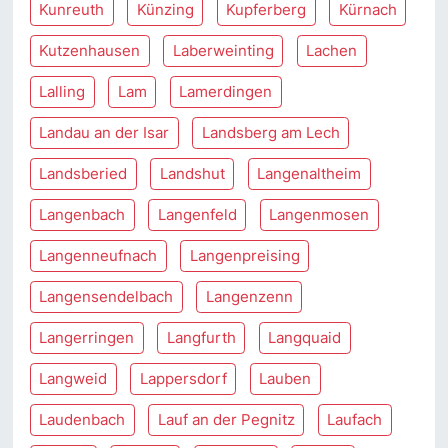
Kunreuth
Künzing
Kupferberg
Kürnach
Kutzenhausen
Laberweinting
Lachen
Lalling
Lam
Lamerdingen
Landau an der Isar
Landsberg am Lech
Landsberied
Landshut
Langenaltheim
Langenbach
Langenfeld
Langenmosen
Langenneufnach
Langenpreising
Langensendelbach
Langenzenn
Langerringen
Langfurth
Langquaid
Langweid
Lappersdorf
Lauben
Laudenbach
Lauf an der Pegnitz
Laufach