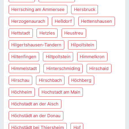
Herrsching am Ammersee
Hersbruck
Herzogenaurach
Heßdorf
Hettenshausen
Hettstadt
Hetzles
Heustreu
Hilgertshausen-Tandern
Hilpoltstein
Hiltenfingen
Hiltpoltstein
Himmelkron
Himmelstadt
Hinterschmiding
Hirschaid
Hirschau
Hirschbach
Höchberg
Höchheim
Hochstadt am Main
Höchstadt an der Aisch
Höchstädt an der Donau
Höchstädt bei Thiersheim
Hof