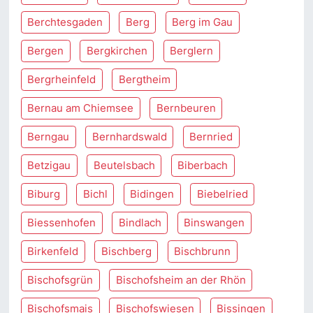
Berchtesgaden
Berg
Berg im Gau
Bergen
Bergkirchen
Berglern
Bergrheinfeld
Bergtheim
Bernau am Chiemsee
Bernbeuren
Berngau
Bernhardswald
Bernried
Betzigau
Beutelsbach
Biberbach
Biburg
Bichl
Bidingen
Biebelried
Biessenhofen
Bindlach
Binswangen
Birkenfeld
Bischberg
Bischbrunn
Bischofsgrün
Bischofsheim an der Rhön
Bischofsmais
Bischofswiesen
Bissingen