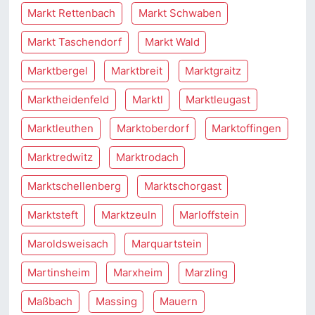
Markt Rettenbach
Markt Schwaben
Markt Taschendorf
Markt Wald
Marktbergel
Marktbreit
Marktgraitz
Marktheidenfeld
Marktl
Marktleugast
Marktleuthen
Marktoberdorf
Marktoffingen
Marktredwitz
Marktrodach
Marktschellenberg
Marktschorgast
Marktsteft
Marktzeuln
Marloffstein
Maroldsweisach
Marquartstein
Martinsheim
Marxheim
Marzling
Maßbach
Massing
Mauern