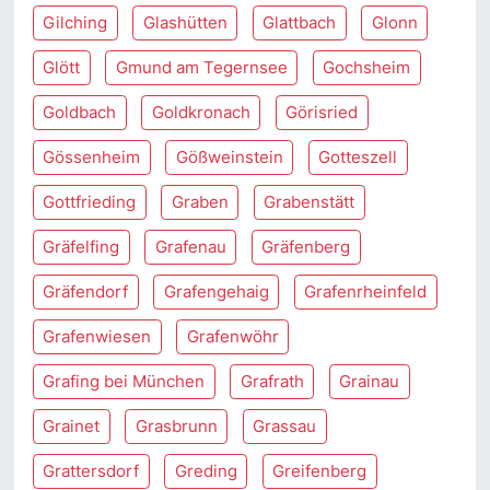
Gilching
Glashütten
Glattbach
Glonn
Glött
Gmund am Tegernsee
Gochsheim
Goldbach
Goldkronach
Görisried
Gössenheim
Gößweinstein
Gotteszell
Gottfrieding
Graben
Grabenstätt
Gräfelfing
Grafenau
Gräfenberg
Gräfendorf
Grafengehaig
Grafenrheinfeld
Grafenwiesen
Grafenwöhr
Grafing bei München
Grafrath
Grainau
Grainet
Grasbrunn
Grassau
Grattersdorf
Greding
Greifenberg