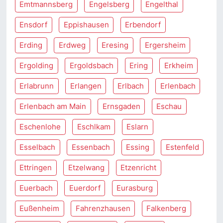
Emtmannsberg
Engelsberg
Engelthal
Ensdorf
Eppishausen
Erbendorf
Erding
Erdweg
Eresing
Ergersheim
Ergolding
Ergoldsbach
Ering
Erkheim
Erlabrunn
Erlangen
Erlbach
Erlenbach
Erlenbach am Main
Ernsgaden
Eschau
Eschenlohe
Eschlkam
Eslarn
Esselbach
Essenbach
Essing
Estenfeld
Ettringen
Etzelwang
Etzenricht
Euerbach
Euerdorf
Eurasburg
Eußenheim
Fahrenzhausen
Falkenberg