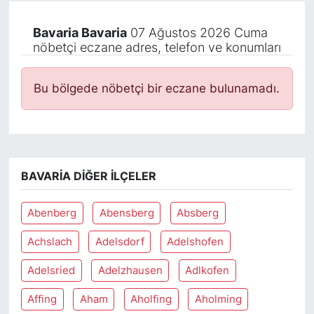
Bavaria Bavaria
07 Ağustos 2026 Cuma
nöbetçi eczane adres, telefon ve konumları
Bu bölgede nöbetçi bir eczane bulunamadı.
BAVARIA DIĞER İLÇELER
Abenberg
Abensberg
Absberg
Achslach
Adelsdorf
Adelshofen
Adelsried
Adelzhausen
Adlkofen
Affing
Aham
Aholfing
Aholming