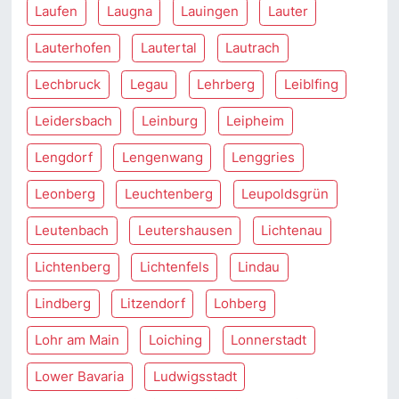
Laufen
Laugna
Lauingen
Lauter
Lauterhofen
Lautertal
Lautrach
Lechbruck
Legau
Lehrberg
Leiblfing
Leidersbach
Leinburg
Leipheim
Lengdorf
Lengenwang
Lenggries
Leonberg
Leuchtenberg
Leupoldsgrün
Leutenbach
Leutershausen
Lichtenau
Lichtenberg
Lichtenfels
Lindau
Lindberg
Litzendorf
Lohberg
Lohr am Main
Loiching
Lonnerstadt
Lower Bavaria
Ludwigsstadt