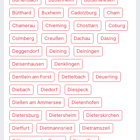
Bütthard
Buxheim
Cadolzburg
Cham
Chamerau
Chieming
Chostlarn
Coburg
Colmberg
Creußen
Dachau
Dasing
Deggendorf
Deining
Deiningen
Deisenhausen
Denklingen
Dentlein am Forst
Dettelbach
Deuerling
Diebach
Diedorf
Diespeck
Dießen am Ammersee
Dietenhofen
Dietersburg
Dietersheim
Dieterskirchen
Dietfurt
Dietmannsried
Dietramszell