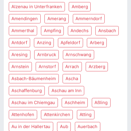
Alzenau in Unterfranken
Amberg
Amendingen
Amerang
Ammerndorf
Ammerthal
Ampfing
Andechs
Ansbach
Antdorf
Anzing
Apfeldorf
Arberg
Aresing
Arnbruck
Arnschwang
Arnstein
Arnstorf
Arrach
Arzberg
Asbach-Bäumenheim
Ascha
Aschaffenburg
Aschau am Inn
Aschau im Chiemgau
Aschheim
Aßling
Attenhofen
Attenkirchen
Atting
Au in der Hallertau
Aub
Auerbach