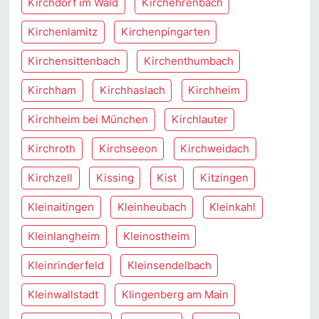
Kirchdorf im Wald
Kirchehrenbach
Kirchenlamitz
Kirchenpingarten
Kirchensittenbach
Kirchenthumbach
Kirchham
Kirchhaslach
Kirchheim
Kirchheim bei München
Kirchlauter
Kirchroth
Kirchseeon
Kirchweidach
Kirchzell
Kissing
Kist
Kitzingen
Kleinaitingen
Kleinheubach
Kleinkahl
Kleinlangheim
Kleinostheim
Kleinrinderfeld
Kleinsendelbach
Kleinwallstadt
Klingenberg am Main