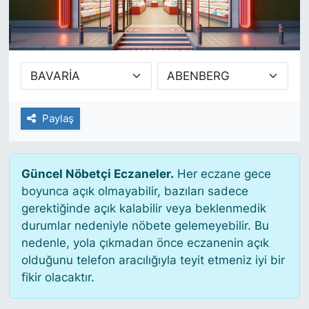
SİYASET
SAĞLIK
Paylaş
Güncel Nöbetçi Eczaneler.
Her eczane gece
boyunca açık olmayabilir, bazıları sadece
gerektiğinde açık kalabilir veya beklenmedik
durumlar nedeniyle nöbete gelemeyebilir. Bu
nedenle, yola çıkmadan önce eczanenin açık
olduğunu telefon aracılığıyla teyit etmeniz iyi bir
fikir olacaktır.