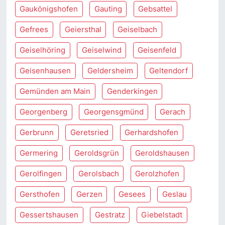
Gaukönigshofen
Gauting
Gebsattel
Gefrees
Geiersthal
Geiselbach
Geiselhöring
Geiselwind
Geisenfeld
Geisenhausen
Geldersheim
Geltendorf
Gemünden am Main
Genderkingen
Georgenberg
Georgensgmünd
Gerach
Gerbrunn
Geretsried
Gerhardshofen
Germering
Geroldsgrün
Geroldshausen
Gerolfingen
Gerolsbach
Gerolzhofen
Gersthofen
Gerzen
Gesees
Geslau
Gessertshausen
Gestratz
Giebelstadt