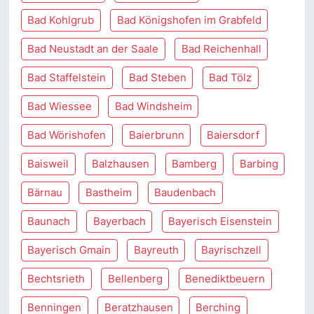
Bad Kohlgrub
Bad Königshofen im Grabfeld
Bad Neustadt an der Saale
Bad Reichenhall
Bad Staffelstein
Bad Steben
Bad Tölz
Bad Wiessee
Bad Windsheim
Bad Wörishofen
Baierbrunn
Baiersdorf
Baisweil
Balzhausen
Bamberg
Barbing
Bärnau
Bastheim
Baudenbach
Baunach
Bayerbach
Bayerisch Eisenstein
Bayerisch Gmain
Bayreuth
Bayrischzell
Bechtsrieth
Bellenberg
Benediktbeuern
Benningen
Beratzhausen
Berching