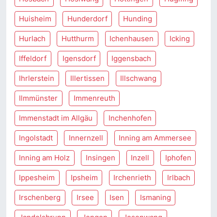
Huisheim
Hunderdorf
Hunding
Hurlach
Hutthurm
Ichenhausen
Icking
Iffeldorf
Igensdorf
Iggensbach
Ihrlerstein
Illertissen
Illschwang
Ilmmünster
Immenreuth
Immenstadt im Allgäu
Inchenhofen
Ingolstadt
Innernzell
Inning am Ammersee
Inning am Holz
Insingen
Inzell
Iphofen
Ippesheim
Ipsheim
Irchenrieth
Irlbach
Irschenberg
Irsee
Isen
Ismaning