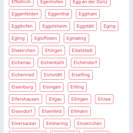
Effeltrich
Egenhofen
Egg an der Günz
Eggenfelden
Eggenthal
Egglham
Egglkofen
Eggolsheim
Eggstätt
Eging
Egling
Egloffstein
Egmating
Ehekirchen
Ehingen
Eibelstadt
Eichenau
Eichenbühl
Eichendorf
Eichenried
Eichstätt
Eiselfing
Eisenburg
Eisingen
Eitting
Elfershausen
Ellgau
Ellingen
Ellzee
Elsendorf
Elsenfeld
Eltmann
Emersacker
Emmering
Emskirchen