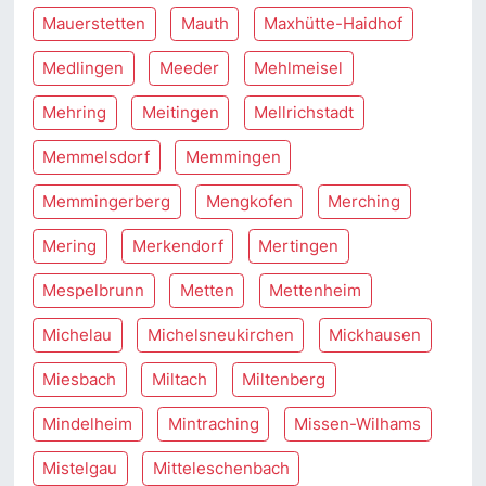
Mauerstetten
Mauth
Maxhütte-Haidhof
Medlingen
Meeder
Mehlmeisel
Mehring
Meitingen
Mellrichstadt
Memmelsdorf
Memmingen
Memmingerberg
Mengkofen
Merching
Mering
Merkendorf
Mertingen
Mespelbrunn
Metten
Mettenheim
Michelau
Michelsneukirchen
Mickhausen
Miesbach
Miltach
Miltenberg
Mindelheim
Mintraching
Missen-Wilhams
Mistelgau
Mitteleschenbach