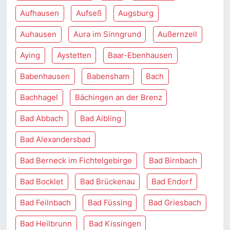
Aufhausen
Aufseß
Augsburg
Auhausen
Aura im Sinngrund
Außernzell
Aying
Aystetten
Baar-Ebenhausen
Babenhausen
Babensham
Bach
Bachhagel
Bächingen an der Brenz
Bad Abbach
Bad Aibling
Bad Alexandersbad
Bad Berneck im Fichtelgebirge
Bad Birnbach
Bad Bocklet
Bad Brückenau
Bad Endorf
Bad Feilnbach
Bad Füssing
Bad Griesbach
Bad Heilbrunn
Bad Kissingen