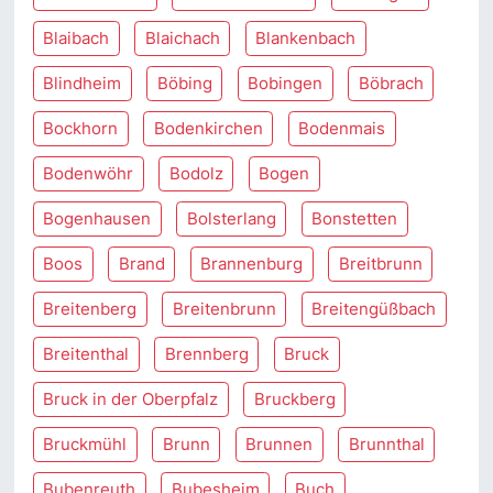
Blaibach
Blaichach
Blankenbach
Blindheim
Böbing
Bobingen
Böbrach
Bockhorn
Bodenkirchen
Bodenmais
Bodenwöhr
Bodolz
Bogen
Bogenhausen
Bolsterlang
Bonstetten
Boos
Brand
Brannenburg
Breitbrunn
Breitenberg
Breitenbrunn
Breitengüßbach
Breitenthal
Brennberg
Bruck
Bruck in der Oberpfalz
Bruckberg
Bruckmühl
Brunn
Brunnen
Brunnthal
Bubenreuth
Bubesheim
Buch