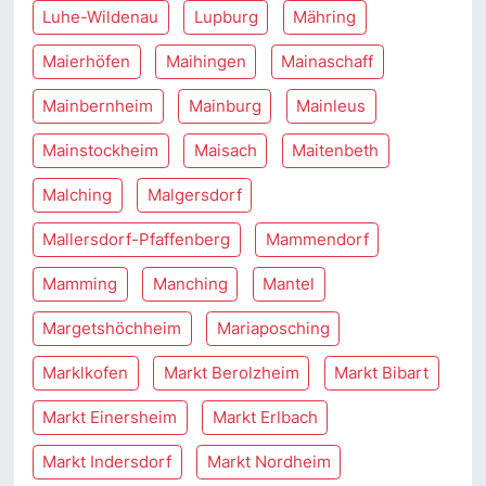
Luhe-Wildenau
Lupburg
Mähring
Maierhöfen
Maihingen
Mainaschaff
Mainbernheim
Mainburg
Mainleus
Mainstockheim
Maisach
Maitenbeth
Malching
Malgersdorf
Mallersdorf-Pfaffenberg
Mammendorf
Mamming
Manching
Mantel
Margetshöchheim
Mariaposching
Marklkofen
Markt Berolzheim
Markt Bibart
Markt Einersheim
Markt Erlbach
Markt Indersdorf
Markt Nordheim