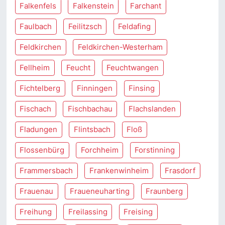
Falkenfels
Falkenstein
Farchant
Faulbach
Feilitzsch
Feldafing
Feldkirchen
Feldkirchen-Westerham
Fellheim
Feucht
Feuchtwangen
Fichtelberg
Finningen
Finsing
Fischach
Fischbachau
Flachslanden
Fladungen
Flintsbach
Floß
Flossenbürg
Forchheim
Forstinning
Frammersbach
Frankenwinheim
Frasdorf
Frauenau
Fraueneuharting
Fraunberg
Freihung
Freilassing
Freising