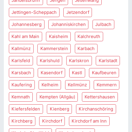
Jandelsbrunn
Jengen
Jesenwang
Jettingen-Scheppach
Jetzendorf
Johannesberg
Johanniskirchen
Julbach
Kahl am Main
Kaisheim
Kalchreuth
Kallmünz
Kammerstein
Karbach
Karlsfeld
Karlshuld
Karlskron
Karlstadt
Karsbach
Kasendorf
Kastl
Kaufbeuren
Kaufering
Kelheim
Kellmünz
Kemmern
Kemnath
Kempten (Allgäu)
Kettershausen
Kiefersfelden
Kienberg
Kirchanschöring
Kirchberg
Kirchdorf
Kirchdorf am Inn