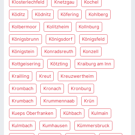
Klosterlechfeld
Knetzgau
Kochel
Köditz
Ködnitz
Köfering
Kohlberg
Kolbermoor
Kolitzheim
Kollnburg
Königsbrunn
Königsdorf
Königsfeld
Königstein
Konradsreuth
Konzell
Kottgeisering
Kötzting
Kraiburg am Inn
Krailling
Kreut
Kreuzwertheim
Krombach
Kronach
Kronburg
Krumbach
Krummennaab
Krün
Kueps Oberfranken
Kühbach
Kulmain
Kulmbach
Kumhausen
Kümmersbruck