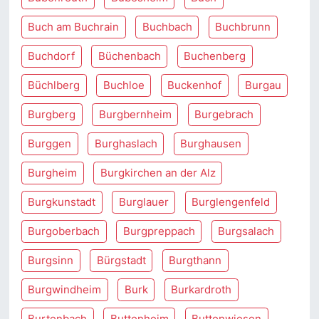
Buch am Buchrain
Buchbach
Buchbrunn
Buchdorf
Büchenbach
Buchenberg
Büchlberg
Buchloe
Buckenhof
Burgau
Burgberg
Burgbernheim
Burgebrach
Burggen
Burghaslach
Burghausen
Burgheim
Burgkirchen an der Alz
Burgkunstadt
Burglauer
Burglengenfeld
Burgoberbach
Burgpreppach
Burgsalach
Burgsinn
Bürgstadt
Burgthann
Burgwindheim
Burk
Burkardroth
Burtenbach
Buttenheim
Buttenwiesen