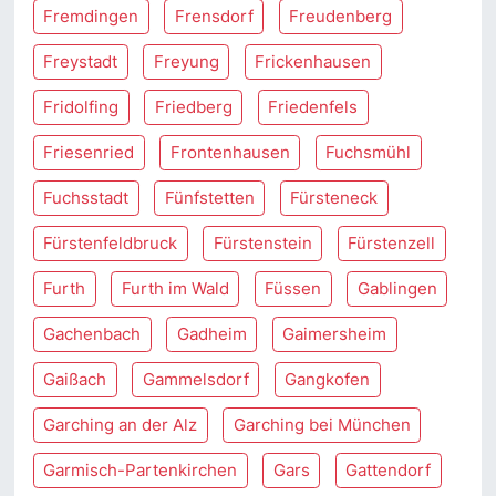
Fremdingen
Frensdorf
Freudenberg
Freystadt
Freyung
Frickenhausen
Fridolfing
Friedberg
Friedenfels
Friesenried
Frontenhausen
Fuchsmühl
Fuchsstadt
Fünfstetten
Fürsteneck
Fürstenfeldbruck
Fürstenstein
Fürstenzell
Furth
Furth im Wald
Füssen
Gablingen
Gachenbach
Gadheim
Gaimersheim
Gaißach
Gammelsdorf
Gangkofen
Garching an der Alz
Garching bei München
Garmisch-Partenkirchen
Gars
Gattendorf