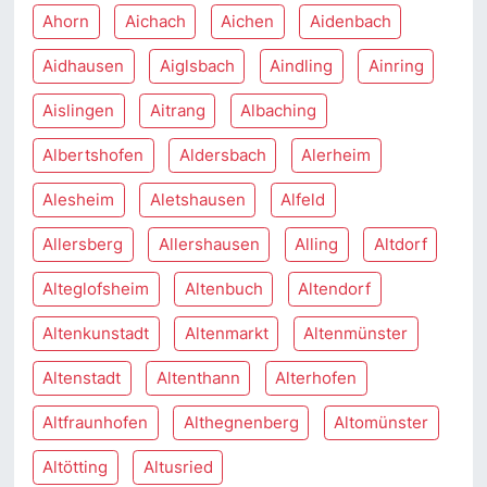
Ahorn
Aichach
Aichen
Aidenbach
Aidhausen
Aiglsbach
Aindling
Ainring
Aislingen
Aitrang
Albaching
Albertshofen
Aldersbach
Alerheim
Alesheim
Aletshausen
Alfeld
Allersberg
Allershausen
Alling
Altdorf
Alteglofsheim
Altenbuch
Altendorf
Altenkunstadt
Altenmarkt
Altenmünster
Altenstadt
Altenthann
Alterhofen
Altfraunhofen
Althegnenberg
Altomünster
Altötting
Altusried