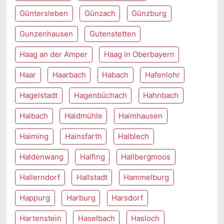
Güntersleben
Günzach
Günzburg
Gunzenhausen
Gutenstetten
Haag an der Amper
Haag in Oberbayern
Haar
Haarbach
Habach
Hafenlohr
Hagelstadt
Hagenbüchach
Hahnbach
Haibach
Haidmühle
Haimhausen
Haiming
Hainsfarth
Halblech
Haldenwang
Halfing
Hallbergmoos
Hallerndorf
Hallstadt
Hammelburg
Happurg
Harburg
Harsdorf
Hartenstein
Haselbach
Hasloch