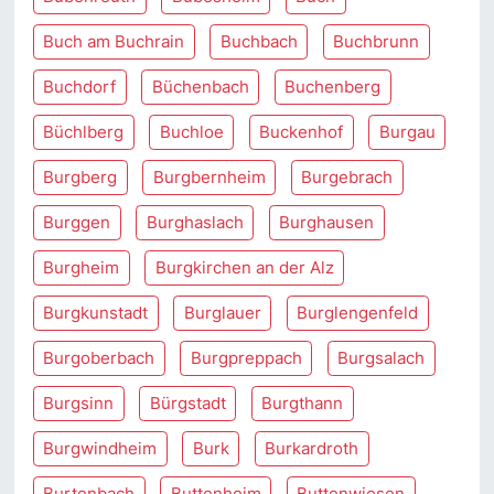
Buch am Buchrain
Buchbach
Buchbrunn
Buchdorf
Büchenbach
Buchenberg
Büchlberg
Buchloe
Buckenhof
Burgau
Burgberg
Burgbernheim
Burgebrach
Burggen
Burghaslach
Burghausen
Burgheim
Burgkirchen an der Alz
Burgkunstadt
Burglauer
Burglengenfeld
Burgoberbach
Burgpreppach
Burgsalach
Burgsinn
Bürgstadt
Burgthann
Burgwindheim
Burk
Burkardroth
Burtenbach
Buttenheim
Buttenwiesen