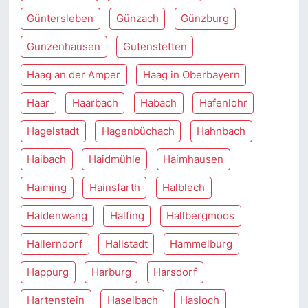
Güntersleben
Günzach
Günzburg
Gunzenhausen
Gutenstetten
Haag an der Amper
Haag in Oberbayern
Haar
Haarbach
Habach
Hafenlohr
Hagelstadt
Hagenbüchach
Hahnbach
Haibach
Haidmühle
Haimhausen
Haiming
Hainsfarth
Halblech
Haldenwang
Halfing
Hallbergmoos
Hallerndorf
Hallstadt
Hammelburg
Happurg
Harburg
Harsdorf
Hartenstein
Haselbach
Hasloch