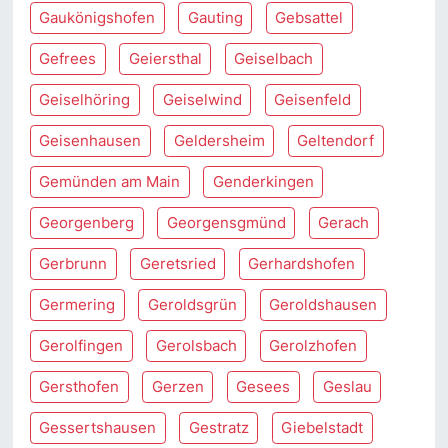
Gaukönigshofen
Gauting
Gebsattel
Gefrees
Geiersthal
Geiselbach
Geiselhöring
Geiselwind
Geisenfeld
Geisenhausen
Geldersheim
Geltendorf
Gemünden am Main
Genderkingen
Georgenberg
Georgensgmünd
Gerach
Gerbrunn
Geretsried
Gerhardshofen
Germering
Geroldsgrün
Geroldshausen
Gerolfingen
Gerolsbach
Gerolzhofen
Gersthofen
Gerzen
Gesees
Geslau
Gessertshausen
Gestratz
Giebelstadt