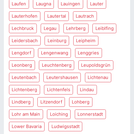
Laufen
Laugna
Lauingen
Lauter
Lauterhofen
Lautertal
Lautrach
Lechbruck
Legau
Lehrberg
Leiblfing
Leidersbach
Leinburg
Leipheim
Lengdorf
Lengenwang
Lenggries
Leonberg
Leuchtenberg
Leupoldsgrün
Leutenbach
Leutershausen
Lichtenau
Lichtenberg
Lichtenfels
Lindau
Lindberg
Litzendorf
Lohberg
Lohr am Main
Loiching
Lonnerstadt
Lower Bavaria
Ludwigsstadt