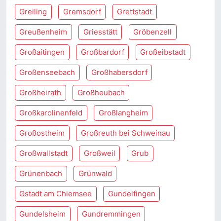
Greiling
Gremsdorf
Grettstadt
Greußenheim
Griesstätt
Gröbenzell
Großaitingen
Großbardorf
Großeibstadt
Großenseebach
Großhabersdorf
Großheirath
Großheubach
Großkarolinenfeld
Großlangheim
Großostheim
Großreuth bei Schweinau
Großwallstadt
Großweil
Grub
Grünenbach
Grünwald
Gstadt am Chiemsee
Gundelfingen
Gundelsheim
Gundremmingen