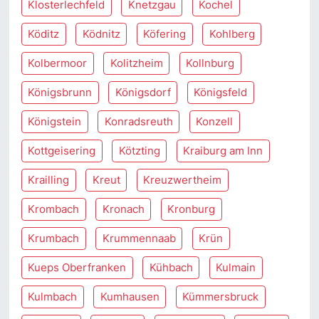
Klosterlechfeld
Knetzgau
Kochel
Köditz
Ködnitz
Köfering
Kohlberg
Kolbermoor
Kolitzheim
Kollnburg
Königsbrunn
Königsdorf
Königsfeld
Königstein
Konradsreuth
Konzell
Kottgeisering
Kötzting
Kraiburg am Inn
Krailling
Kreut
Kreuzwertheim
Krombach
Kronach
Kronburg
Krumbach
Krummennaab
Krün
Kueps Oberfranken
Kühbach
Kulmain
Kulmbach
Kumhausen
Kümmersbruck