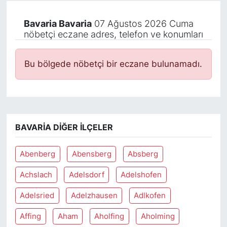
Bavaria Bavaria
07 Ağustos 2026 Cuma
nöbetçi eczane adres, telefon ve konumları
Bu bölgede nöbetçi bir eczane bulunamadı.
BAVARIA DIĞER İLÇELER
Abenberg
Abensberg
Absberg
Achslach
Adelsdorf
Adelshofen
Adelsried
Adelzhausen
Adlkofen
Affing
Aham
Aholfing
Aholming