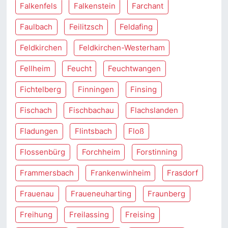
Falkenfels
Falkenstein
Farchant
Faulbach
Feilitzsch
Feldafing
Feldkirchen
Feldkirchen-Westerham
Fellheim
Feucht
Feuchtwangen
Fichtelberg
Finningen
Finsing
Fischach
Fischbachau
Flachslanden
Fladungen
Flintsbach
Floß
Flossenbürg
Forchheim
Forstinning
Frammersbach
Frankenwinheim
Frasdorf
Frauenau
Fraueneuharting
Fraunberg
Freihung
Freilassing
Freising