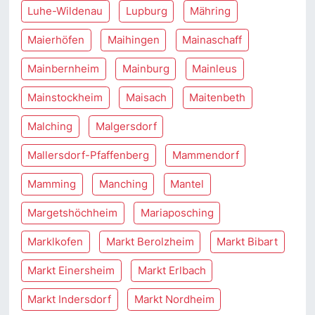
Luhe-Wildenau
Lupburg
Mähring
Maierhöfen
Maihingen
Mainaschaff
Mainbernheim
Mainburg
Mainleus
Mainstockheim
Maisach
Maitenbeth
Malching
Malgersdorf
Mallersdorf-Pfaffenberg
Mammendorf
Mamming
Manching
Mantel
Margetshöchheim
Mariaposching
Marklkofen
Markt Berolzheim
Markt Bibart
Markt Einersheim
Markt Erlbach
Markt Indersdorf
Markt Nordheim