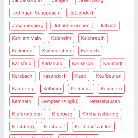
Jandelsbrunn
Jengen
Jesenwang
Jettingen-Scheppach
Jetzendorf
Johannesberg
Johanniskirchen
Julbach
Kahl am Main
Kaisheim
Kalchreuth
Kallmünz
Kammerstein
Karbach
Karlsfeld
Karlshuld
Karlskron
Karlstadt
Karsbach
Kasendorf
Kastl
Kaufbeuren
Kaufering
Kelheim
Kellmünz
Kemmern
Kemnath
Kempten (Allgäu)
Kettershausen
Kiefersfelden
Kienberg
Kirchanschöring
Kirchberg
Kirchdorf
Kirchdorf am Inn