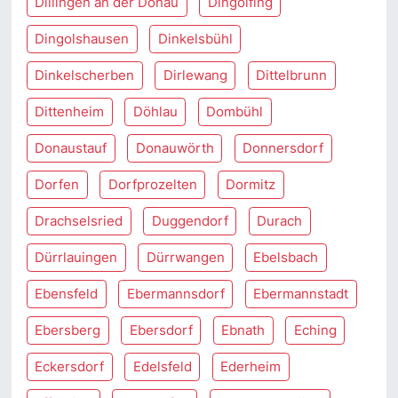
Dillingen an der Donau
Dingolfing
Dingolshausen
Dinkelsbühl
Dinkelscherben
Dirlewang
Dittelbrunn
Dittenheim
Döhlau
Dombühl
Donaustauf
Donauwörth
Donnersdorf
Dorfen
Dorfprozelten
Dormitz
Drachselsried
Duggendorf
Durach
Dürrlauingen
Dürrwangen
Ebelsbach
Ebensfeld
Ebermannsdorf
Ebermannstadt
Ebersberg
Ebersdorf
Ebnath
Eching
Eckersdorf
Edelsfeld
Ederheim