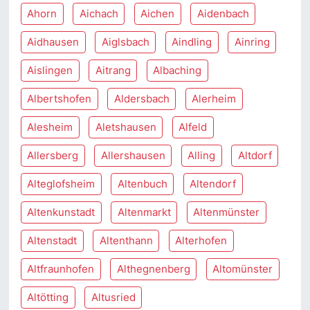
Ahorn
Aichach
Aichen
Aidenbach
Aidhausen
Aiglsbach
Aindling
Ainring
Aislingen
Aitrang
Albaching
Albertshofen
Aldersbach
Alerheim
Alesheim
Aletshausen
Alfeld
Allersberg
Allershausen
Alling
Altdorf
Alteglofsheim
Altenbuch
Altendorf
Altenkunstadt
Altenmarkt
Altenmünster
Altenstadt
Altenthann
Alterhofen
Altfraunhofen
Althegnenberg
Altomünster
Altötting
Altusried