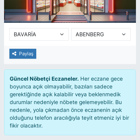
SİYASET
SAĞLIK
Paylaş
Güncel Nöbetçi Eczaneler.
Her eczane gece
boyunca açık olmayabilir, bazıları sadece
gerektiğinde açık kalabilir veya beklenmedik
durumlar nedeniyle nöbete gelemeyebilir. Bu
nedenle, yola çıkmadan önce eczanenin açık
olduğunu telefon aracılığıyla teyit etmeniz iyi bir
fikir olacaktır.