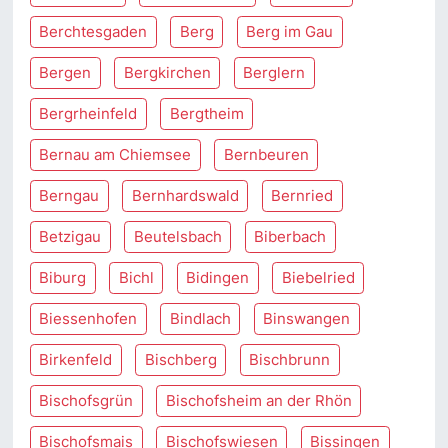
Berchtesgaden
Berg
Berg im Gau
Bergen
Bergkirchen
Berglern
Bergrheinfeld
Bergtheim
Bernau am Chiemsee
Bernbeuren
Berngau
Bernhardswald
Bernried
Betzigau
Beutelsbach
Biberbach
Biburg
Bichl
Bidingen
Biebelried
Biessenhofen
Bindlach
Binswangen
Birkenfeld
Bischberg
Bischbrunn
Bischofsgrün
Bischofsheim an der Rhön
Bischofsmais
Bischofswiesen
Bissingen