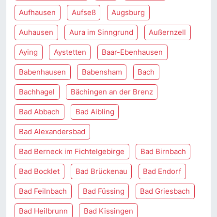
Aufhausen
Aufseß
Augsburg
Auhausen
Aura im Sinngrund
Außernzell
Aying
Aystetten
Baar-Ebenhausen
Babenhausen
Babensham
Bach
Bachhagel
Bächingen an der Brenz
Bad Abbach
Bad Aibling
Bad Alexandersbad
Bad Berneck im Fichtelgebirge
Bad Birnbach
Bad Bocklet
Bad Brückenau
Bad Endorf
Bad Feilnbach
Bad Füssing
Bad Griesbach
Bad Heilbrunn
Bad Kissingen