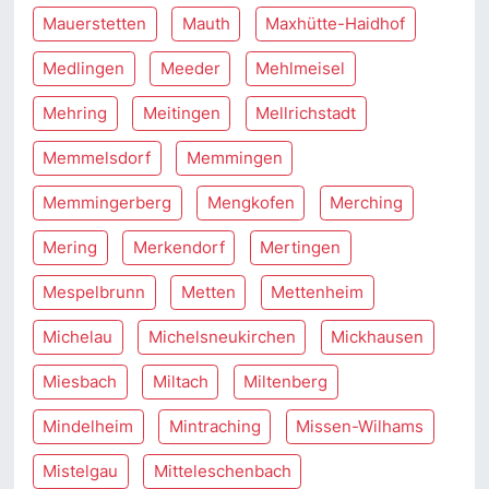
Mauerstetten
Mauth
Maxhütte-Haidhof
Medlingen
Meeder
Mehlmeisel
Mehring
Meitingen
Mellrichstadt
Memmelsdorf
Memmingen
Memmingerberg
Mengkofen
Merching
Mering
Merkendorf
Mertingen
Mespelbrunn
Metten
Mettenheim
Michelau
Michelsneukirchen
Mickhausen
Miesbach
Miltach
Miltenberg
Mindelheim
Mintraching
Missen-Wilhams
Mistelgau
Mitteleschenbach