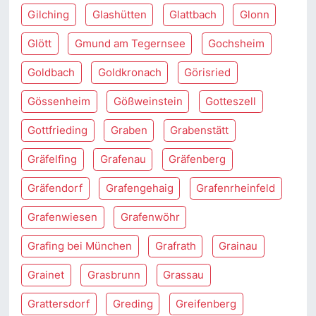
Gilching
Glashütten
Glattbach
Glonn
Glött
Gmund am Tegernsee
Gochsheim
Goldbach
Goldkronach
Görisried
Gössenheim
Gößweinstein
Gotteszell
Gottfrieding
Graben
Grabenstätt
Gräfelfing
Grafenau
Gräfenberg
Gräfendorf
Grafengehaig
Grafenrheinfeld
Grafenwiesen
Grafenwöhr
Grafing bei München
Grafrath
Grainau
Grainet
Grasbrunn
Grassau
Grattersdorf
Greding
Greifenberg