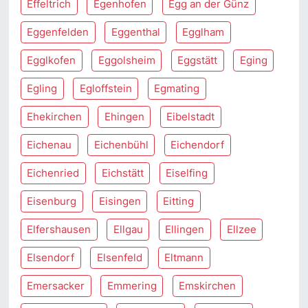
Effeltrich
Egenhofen
Egg an der Günz
Eggenfelden
Eggenthal
Egglham
Egglkofen
Eggolsheim
Eggstätt
Eging
Egling
Egloffstein
Egmating
Ehekirchen
Ehingen
Eibelstadt
Eichenau
Eichenbühl
Eichendorf
Eichenried
Eichstätt
Eiselfing
Eisenburg
Eisingen
Eitting
Elfershausen
Ellgau
Ellingen
Ellzee
Elsendorf
Elsenfeld
Eltmann
Emersacker
Emmering
Emskirchen