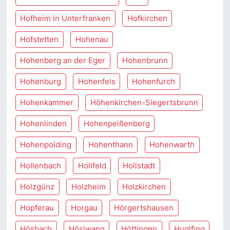
Hofheim in Unterfranken
Hofkirchen
Hofstetten
Hohenau
Hohenberg an der Eger
Hohenbrunn
Hohenburg
Hohenfels
Hohenfurch
Hohenkammer
Höhenkirchen-Siegertsbrunn
Hohenlinden
Hohenpeißenberg
Hohenpolding
Hohenthann
Hohenwarth
Hollenbach
Hollfeld
Hollstadt
Holzgünz
Holzheim
Holzkirchen
Hopferau
Horgau
Hörgertshausen
Hösbach
Höslwang
Höttingen
Huglfing