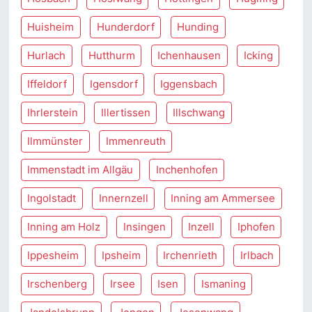
Huisheim
Hunderdorf
Hunding
Hurlach
Hutthurm
Ichenhausen
Icking
Iffeldorf
Igensdorf
Iggensbach
Ihrlerstein
Illertissen
Illschwang
Ilmmünster
Immenreuth
Immenstadt im Allgäu
Inchenhofen
Ingolstadt
Innernzell
Inning am Ammersee
Inning am Holz
Insingen
Inzell
Iphofen
Ippesheim
Ipsheim
Irchenrieth
Irlbach
Irschenberg
Irsee
Isen
Ismaning