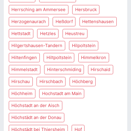
Herrsching am Ammersee
Hersbruck
Herzogenaurach
Heßdorf
Hettenshausen
Hettstadt
Hetzles
Heustreu
Hilgertshausen-Tandern
Hilpoltstein
Hiltenfingen
Hiltpoltstein
Himmelkron
Himmelstadt
Hinterschmiding
Hirschaid
Hirschau
Hirschbach
Höchberg
Höchheim
Hochstadt am Main
Höchstadt an der Aisch
Höchstädt an der Donau
Höchstädt bei Thiersheim
Hof