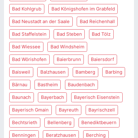
Bad Kohlgrub
Bad Königshofen im Grabfeld
Bad Neustadt an der Saale
Bad Reichenhall
Bad Staffelstein
Bad Steben
Bad Tölz
Bad Wiessee
Bad Windsheim
Bad Wörishofen
Baierbrunn
Baiersdorf
Baisweil
Balzhausen
Bamberg
Barbing
Bärnau
Bastheim
Baudenbach
Baunach
Bayerbach
Bayerisch Eisenstein
Bayerisch Gmain
Bayreuth
Bayrischzell
Bechtsrieth
Bellenberg
Benediktbeuern
Benningen
Beratzhausen
Berching