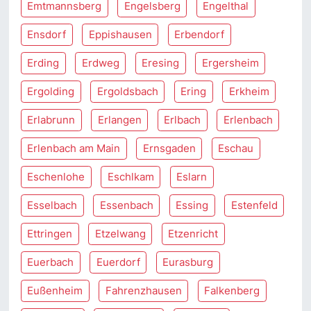
Emtmannsberg
Engelsberg
Engelthal
Ensdorf
Eppishausen
Erbendorf
Erding
Erdweg
Eresing
Ergersheim
Ergolding
Ergoldsbach
Ering
Erkheim
Erlabrunn
Erlangen
Erlbach
Erlenbach
Erlenbach am Main
Ernsgaden
Eschau
Eschenlohe
Eschlkam
Eslarn
Esselbach
Essenbach
Essing
Estenfeld
Ettringen
Etzelwang
Etzenricht
Euerbach
Euerdorf
Eurasburg
Eußenheim
Fahrenzhausen
Falkenberg