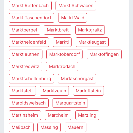
Markt Rettenbach
Markt Schwaben
Markt Taschendorf
Markt Wald
Marktbergel
Marktbreit
Marktgraitz
Marktheidenfeld
Marktl
Marktleugast
Marktleuthen
Marktoberdorf
Marktoffingen
Marktredwitz
Marktrodach
Marktschellenberg
Marktschorgast
Marktsteft
Marktzeuln
Marloffstein
Maroldsweisach
Marquartstein
Martinsheim
Marxheim
Marzling
Maßbach
Massing
Mauern