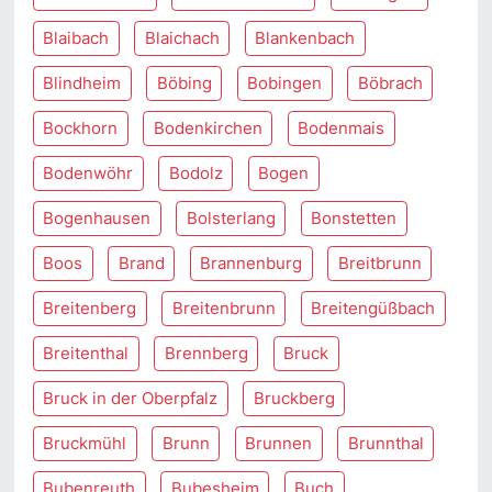
Blaibach
Blaichach
Blankenbach
Blindheim
Böbing
Bobingen
Böbrach
Bockhorn
Bodenkirchen
Bodenmais
Bodenwöhr
Bodolz
Bogen
Bogenhausen
Bolsterlang
Bonstetten
Boos
Brand
Brannenburg
Breitbrunn
Breitenberg
Breitenbrunn
Breitengüßbach
Breitenthal
Brennberg
Bruck
Bruck in der Oberpfalz
Bruckberg
Bruckmühl
Brunn
Brunnen
Brunnthal
Bubenreuth
Bubesheim
Buch