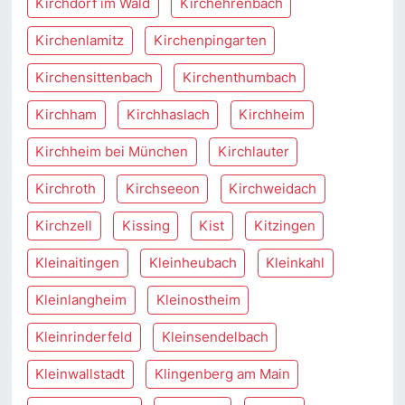
Kirchdorf im Wald
Kirchehrenbach
Kirchenlamitz
Kirchenpingarten
Kirchensittenbach
Kirchenthumbach
Kirchham
Kirchhaslach
Kirchheim
Kirchheim bei München
Kirchlauter
Kirchroth
Kirchseeon
Kirchweidach
Kirchzell
Kissing
Kist
Kitzingen
Kleinaitingen
Kleinheubach
Kleinkahl
Kleinlangheim
Kleinostheim
Kleinrinderfeld
Kleinsendelbach
Kleinwallstadt
Klingenberg am Main