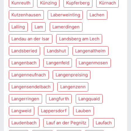
Kunreuth
Künzing
Kupferberg
Kürnach
Kutzenhausen
Laberweinting
Lachen
Lalling
Lam
Lamerdingen
Landau an der Isar
Landsberg am Lech
Landsberied
Landshut
Langenaltheim
Langenbach
Langenfeld
Langenmosen
Langenneufnach
Langenpreising
Langensendelbach
Langenzenn
Langerringen
Langfurth
Langquaid
Langweid
Lappersdorf
Lauben
Laudenbach
Lauf an der Pegnitz
Laufach