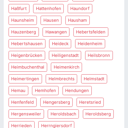
Haßfurt
Hattenhofen
Haundorf
Haunsheim
Hausen
Hausham
Hauzenberg
Hawangen
Hebertsfelden
Hebertshausen
Heideck
Heidenheim
Heigenbrücken
Heiligenstadt
Heilsbronn
Heimbuchenthal
Heimenkirch
Heimertingen
Helmbrechts
Helmstadt
Hemau
Hemhofen
Hendungen
Henfenfeld
Hengersberg
Heretsried
Hergensweiler
Heroldsbach
Heroldsberg
Herrieden
Herrngiersdorf