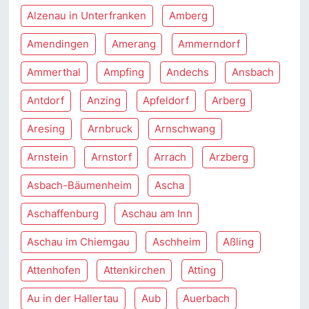
Alzenau in Unterfranken
Amberg
Amendingen
Amerang
Ammerndorf
Ammerthal
Ampfing
Andechs
Ansbach
Antdorf
Anzing
Apfeldorf
Arberg
Aresing
Arnbruck
Arnschwang
Arnstein
Arnstorf
Arrach
Arzberg
Asbach-Bäumenheim
Ascha
Aschaffenburg
Aschau am Inn
Aschau im Chiemgau
Aschheim
Aßling
Attenhofen
Attenkirchen
Atting
Au in der Hallertau
Aub
Auerbach