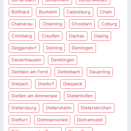
Bütthard
Buxheim
Cadolzburg
Cham
Chamerau
Chieming
Chostlarn
Coburg
Colmberg
Creußen
Dachau
Dasing
Deggendorf
Deining
Deiningen
Deisenhausen
Denklingen
Dentlein am Forst
Dettelbach
Deuerling
Diebach
Diedorf
Diespeck
Dießen am Ammersee
Dietenhofen
Dietersburg
Dietersheim
Dieterskirchen
Dietfurt
Dietmannsried
Dietramszell