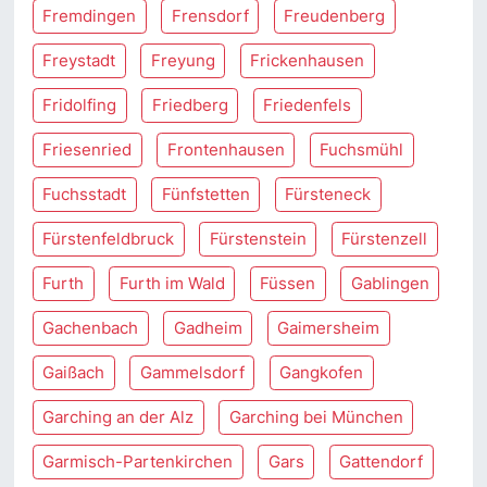
Fremdingen
Frensdorf
Freudenberg
Freystadt
Freyung
Frickenhausen
Fridolfing
Friedberg
Friedenfels
Friesenried
Frontenhausen
Fuchsmühl
Fuchsstadt
Fünfstetten
Fürsteneck
Fürstenfeldbruck
Fürstenstein
Fürstenzell
Furth
Furth im Wald
Füssen
Gablingen
Gachenbach
Gadheim
Gaimersheim
Gaißach
Gammelsdorf
Gangkofen
Garching an der Alz
Garching bei München
Garmisch-Partenkirchen
Gars
Gattendorf