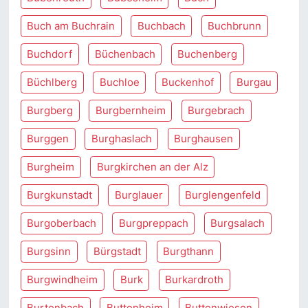
Buch am Buchrain
Buchbach
Buchbrunn
Buchdorf
Büchenbach
Buchenberg
Büchlberg
Buchloe
Buckenhof
Burgau
Burgberg
Burgbernheim
Burgebrach
Burggen
Burghaslach
Burghausen
Burgheim
Burgkirchen an der Alz
Burgkunstadt
Burglauer
Burglengenfeld
Burgoberbach
Burgpreppach
Burgsalach
Burgsinn
Bürgstadt
Burgthann
Burgwindheim
Burk
Burkardroth
Burtenbach
Buttenheim
Buttenwiesen