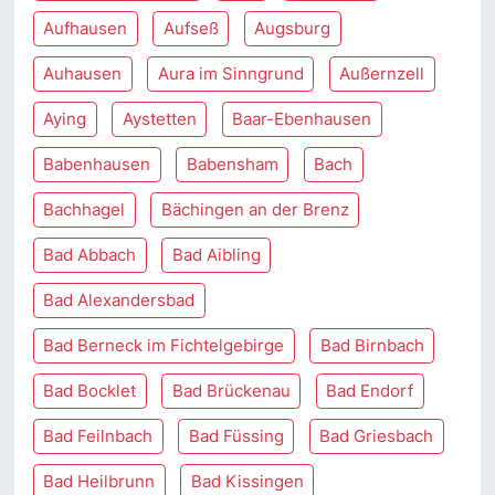
Aufhausen
Aufseß
Augsburg
Auhausen
Aura im Sinngrund
Außernzell
Aying
Aystetten
Baar-Ebenhausen
Babenhausen
Babensham
Bach
Bachhagel
Bächingen an der Brenz
Bad Abbach
Bad Aibling
Bad Alexandersbad
Bad Berneck im Fichtelgebirge
Bad Birnbach
Bad Bocklet
Bad Brückenau
Bad Endorf
Bad Feilnbach
Bad Füssing
Bad Griesbach
Bad Heilbrunn
Bad Kissingen