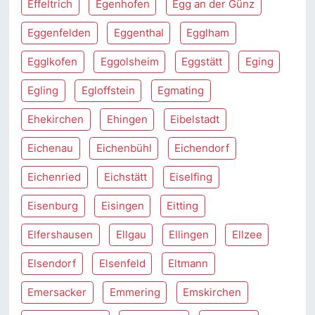
Effeltrich
Egenhofen
Egg an der Günz
Eggenfelden
Eggenthal
Egglham
Egglkofen
Eggolsheim
Eggstätt
Eging
Egling
Egloffstein
Egmating
Ehekirchen
Ehingen
Eibelstadt
Eichenau
Eichenbühl
Eichendorf
Eichenried
Eichstätt
Eiselfing
Eisenburg
Eisingen
Eitting
Elfershausen
Ellgau
Ellingen
Ellzee
Elsendorf
Elsenfeld
Eltmann
Emersacker
Emmering
Emskirchen