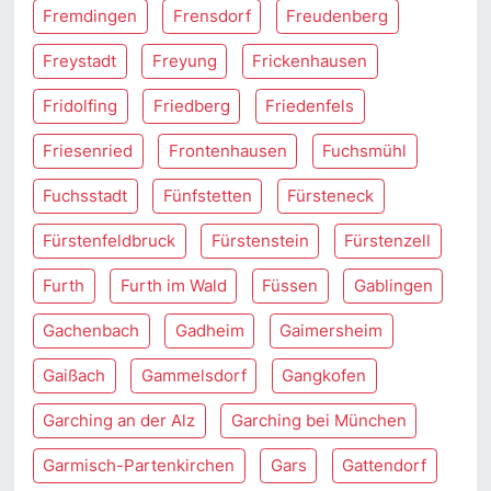
Fremdingen
Frensdorf
Freudenberg
Freystadt
Freyung
Frickenhausen
Fridolfing
Friedberg
Friedenfels
Friesenried
Frontenhausen
Fuchsmühl
Fuchsstadt
Fünfstetten
Fürsteneck
Fürstenfeldbruck
Fürstenstein
Fürstenzell
Furth
Furth im Wald
Füssen
Gablingen
Gachenbach
Gadheim
Gaimersheim
Gaißach
Gammelsdorf
Gangkofen
Garching an der Alz
Garching bei München
Garmisch-Partenkirchen
Gars
Gattendorf