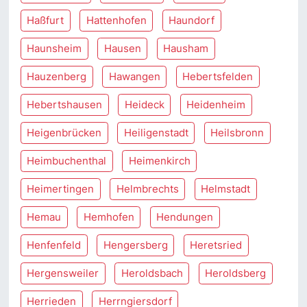
Haßfurt
Hattenhofen
Haundorf
Haunsheim
Hausen
Hausham
Hauzenberg
Hawangen
Hebertsfelden
Hebertshausen
Heideck
Heidenheim
Heigenbrücken
Heiligenstadt
Heilsbronn
Heimbuchenthal
Heimenkirch
Heimertingen
Helmbrechts
Helmstadt
Hemau
Hemhofen
Hendungen
Henfenfeld
Hengersberg
Heretsried
Hergensweiler
Heroldsbach
Heroldsberg
Herrieden
Herrngiersdorf