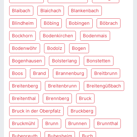
Blaibach
Blaichach
Blankenbach
Blindheim
Böbing
Bobingen
Böbrach
Bockhorn
Bodenkirchen
Bodenmais
Bodenwöhr
Bodolz
Bogen
Bogenhausen
Bolsterlang
Bonstetten
Boos
Brand
Brannenburg
Breitbrunn
Breitenberg
Breitenbrunn
Breitengüßbach
Breitenthal
Brennberg
Bruck
Bruck in der Oberpfalz
Bruckberg
Bruckmühl
Brunn
Brunnen
Brunnthal
Bubenreuth
Bubesheim
Buch