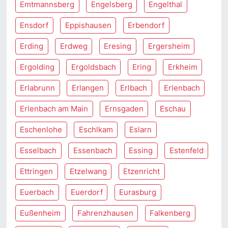
Emtmannsberg
Engelsberg
Engelthal
Ensdorf
Eppishausen
Erbendorf
Erding
Erdweg
Eresing
Ergersheim
Ergolding
Ergoldsbach
Ering
Erkheim
Erlabrunn
Erlangen
Erlbach
Erlenbach
Erlenbach am Main
Ernsgaden
Eschau
Eschenlohe
Eschlkam
Eslarn
Esselbach
Essenbach
Essing
Estenfeld
Ettringen
Etzelwang
Etzenricht
Euerbach
Euerdorf
Eurasburg
Eußenheim
Fahrenzhausen
Falkenberg