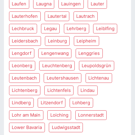
Laufen
Laugna
Lauingen
Lauter
Lauterhofen
Lautertal
Lautrach
Lechbruck
Legau
Lehrberg
Leiblfing
Leidersbach
Leinburg
Leipheim
Lengdorf
Lengenwang
Lenggries
Leonberg
Leuchtenberg
Leupoldsgrün
Leutenbach
Leutershausen
Lichtenau
Lichtenberg
Lichtenfels
Lindau
Lindberg
Litzendorf
Lohberg
Lohr am Main
Loiching
Lonnerstadt
Lower Bavaria
Ludwigsstadt