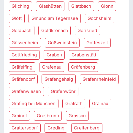
Gilching
Glashütten
Glattbach
Glonn
Glött
Gmund am Tegernsee
Gochsheim
Goldbach
Goldkronach
Görisried
Gössenheim
Gößweinstein
Gotteszell
Gottfrieding
Graben
Grabenstätt
Gräfelfing
Grafenau
Gräfenberg
Gräfendorf
Grafengehaig
Grafenrheinfeld
Grafenwiesen
Grafenwöhr
Grafing bei München
Grafrath
Grainau
Grainet
Grasbrunn
Grassau
Grattersdorf
Greding
Greifenberg