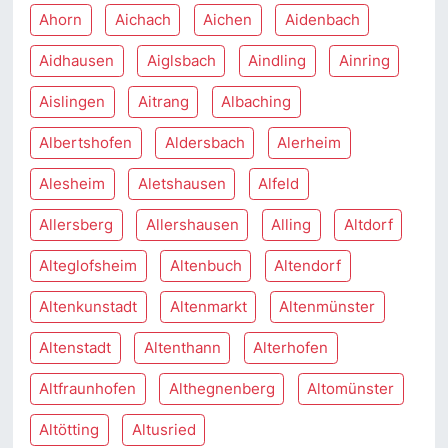
Ahorn
Aichach
Aichen
Aidenbach
Aidhausen
Aiglsbach
Aindling
Ainring
Aislingen
Aitrang
Albaching
Albertshofen
Aldersbach
Alerheim
Alesheim
Aletshausen
Alfeld
Allersberg
Allershausen
Alling
Altdorf
Alteglofsheim
Altenbuch
Altendorf
Altenkunstadt
Altenmarkt
Altenmünster
Altenstadt
Altenthann
Alterhofen
Altfraunhofen
Althegnenberg
Altomünster
Altötting
Altusried