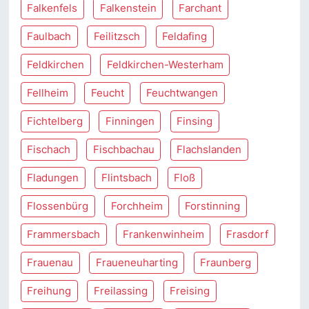
Falkenfels
Falkenstein
Farchant
Faulbach
Feilitzsch
Feldafing
Feldkirchen
Feldkirchen-Westerham
Fellheim
Feucht
Feuchtwangen
Fichtelberg
Finningen
Finsing
Fischach
Fischbachau
Flachslanden
Fladungen
Flintsbach
Floß
Flossenbürg
Forchheim
Forstinning
Frammersbach
Frankenwinheim
Frasdorf
Frauenau
Fraueneuharting
Fraunberg
Freihung
Freilassing
Freising