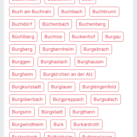
Buch am Buchrain
Buchbach
Buchbrunn
Buchdorf
Büchenbach
Buchenberg
Büchlberg
Buchloe
Buckenhof
Burgau
Burgberg
Burgbernheim
Burgebrach
Burggen
Burghaslach
Burghausen
Burgheim
Burgkirchen an der Alz
Burgkunstadt
Burglauer
Burglengenfeld
Burgoberbach
Burgpreppach
Burgsalach
Burgsinn
Bürgstadt
Burgthann
Burgwindheim
Burk
Burkardroth
Burtenbach
Buttenheim
Buttenwiesen