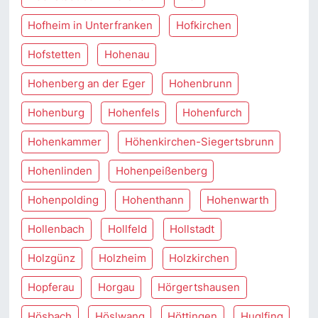
Hofheim in Unterfranken
Hofkirchen
Hofstetten
Hohenau
Hohenberg an der Eger
Hohenbrunn
Hohenburg
Hohenfels
Hohenfurch
Hohenkammer
Höhenkirchen-Siegertsbrunn
Hohenlinden
Hohenpeißenberg
Hohenpolding
Hohenthann
Hohenwarth
Hollenbach
Hollfeld
Hollstadt
Holzgünz
Holzheim
Holzkirchen
Hopferau
Horgau
Hörgertshausen
Hösbach
Höslwang
Höttingen
Huglfing