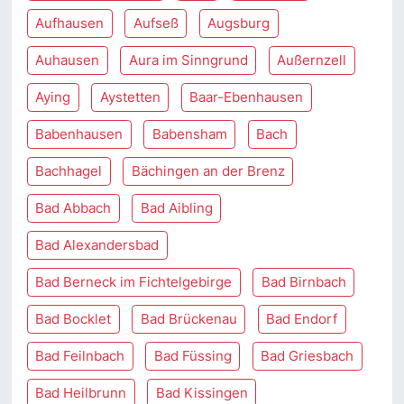
Aufhausen
Aufseß
Augsburg
Auhausen
Aura im Sinngrund
Außernzell
Aying
Aystetten
Baar-Ebenhausen
Babenhausen
Babensham
Bach
Bachhagel
Bächingen an der Brenz
Bad Abbach
Bad Aibling
Bad Alexandersbad
Bad Berneck im Fichtelgebirge
Bad Birnbach
Bad Bocklet
Bad Brückenau
Bad Endorf
Bad Feilnbach
Bad Füssing
Bad Griesbach
Bad Heilbrunn
Bad Kissingen