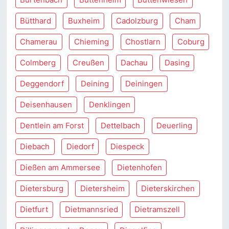
Bütthard
Buxheim
Cadolzburg
Cham
Chamerau
Chieming
Chostlarn
Coburg
Colmberg
Creußen
Dachau
Dasing
Deggendorf
Deining
Deiningen
Deisenhausen
Denklingen
Dentlein am Forst
Dettelbach
Deuerling
Diebach
Diedorf
Diespeck
Dießen am Ammersee
Dietenhofen
Dietersburg
Dietersheim
Dieterskirchen
Dietfurt
Dietmannsried
Dietramszell