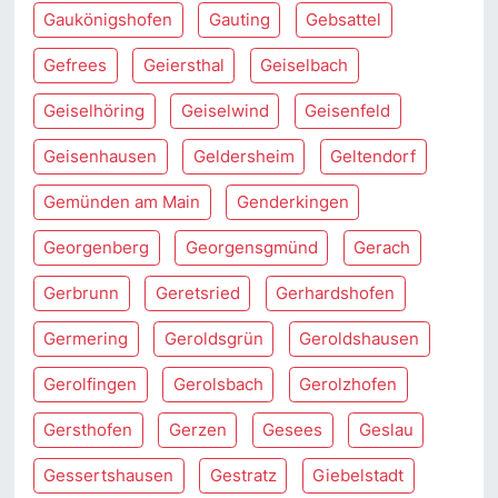
Gaukönigshofen
Gauting
Gebsattel
Gefrees
Geiersthal
Geiselbach
Geiselhöring
Geiselwind
Geisenfeld
Geisenhausen
Geldersheim
Geltendorf
Gemünden am Main
Genderkingen
Georgenberg
Georgensgmünd
Gerach
Gerbrunn
Geretsried
Gerhardshofen
Germering
Geroldsgrün
Geroldshausen
Gerolfingen
Gerolsbach
Gerolzhofen
Gersthofen
Gerzen
Gesees
Geslau
Gessertshausen
Gestratz
Giebelstadt