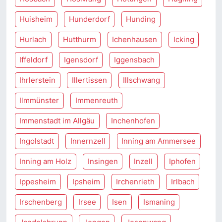
Huisheim
Hunderdorf
Hunding
Hurlach
Hutthurm
Ichenhausen
Icking
Iffeldorf
Igensdorf
Iggensbach
Ihrlerstein
Illertissen
Illschwang
Ilmmünster
Immenreuth
Immenstadt im Allgäu
Inchenhofen
Ingolstadt
Innernzell
Inning am Ammersee
Inning am Holz
Insingen
Inzell
Iphofen
Ippesheim
Ipsheim
Irchenrieth
Irlbach
Irschenberg
Irsee
Isen
Ismaning