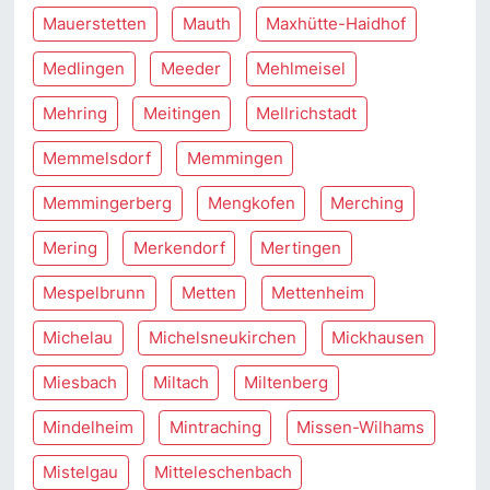
Mauerstetten
Mauth
Maxhütte-Haidhof
Medlingen
Meeder
Mehlmeisel
Mehring
Meitingen
Mellrichstadt
Memmelsdorf
Memmingen
Memmingerberg
Mengkofen
Merching
Mering
Merkendorf
Mertingen
Mespelbrunn
Metten
Mettenheim
Michelau
Michelsneukirchen
Mickhausen
Miesbach
Miltach
Miltenberg
Mindelheim
Mintraching
Missen-Wilhams
Mistelgau
Mitteleschenbach