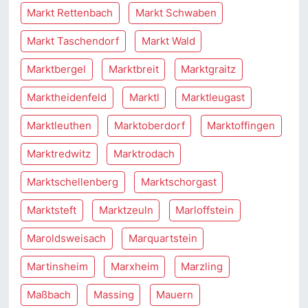
Markt Rettenbach
Markt Schwaben
Markt Taschendorf
Markt Wald
Marktbergel
Marktbreit
Marktgraitz
Marktheidenfeld
Marktl
Marktleugast
Marktleuthen
Marktoberdorf
Marktoffingen
Marktredwitz
Marktrodach
Marktschellenberg
Marktschorgast
Marktsteft
Marktzeuln
Marloffstein
Maroldsweisach
Marquartstein
Martinsheim
Marxheim
Marzling
Maßbach
Massing
Mauern