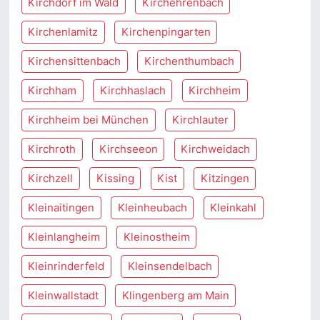
Kirchdorf im Wald
Kirchehrenbach
Kirchenlamitz
Kirchenpingarten
Kirchensittenbach
Kirchenthumbach
Kirchham
Kirchhaslach
Kirchheim
Kirchheim bei München
Kirchlauter
Kirchroth
Kirchseeon
Kirchweidach
Kirchzell
Kissing
Kist
Kitzingen
Kleinaitingen
Kleinheubach
Kleinkahl
Kleinlangheim
Kleinostheim
Kleinrinderfeld
Kleinsendelbach
Kleinwallstadt
Klingenberg am Main