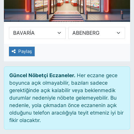
SİYASET
SAĞLIK
Paylaş
Güncel Nöbetçi Eczaneler.
Her eczane gece
boyunca açık olmayabilir, bazıları sadece
gerektiğinde açık kalabilir veya beklenmedik
durumlar nedeniyle nöbete gelemeyebilir. Bu
nedenle, yola çıkmadan önce eczanenin açık
olduğunu telefon aracılığıyla teyit etmeniz iyi bir
fikir olacaktır.