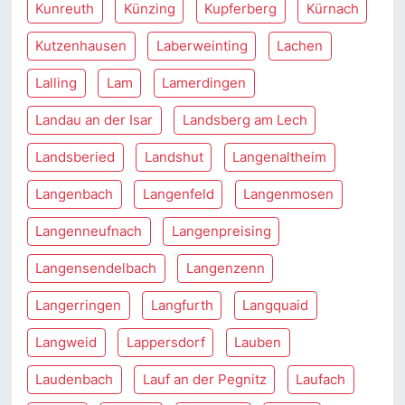
Kunreuth
Künzing
Kupferberg
Kürnach
Kutzenhausen
Laberweinting
Lachen
Lalling
Lam
Lamerdingen
Landau an der Isar
Landsberg am Lech
Landsberied
Landshut
Langenaltheim
Langenbach
Langenfeld
Langenmosen
Langenneufnach
Langenpreising
Langensendelbach
Langenzenn
Langerringen
Langfurth
Langquaid
Langweid
Lappersdorf
Lauben
Laudenbach
Lauf an der Pegnitz
Laufach