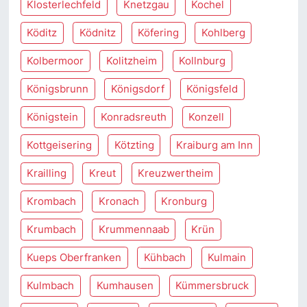
Klosterlechfeld
Knetzgau
Kochel
Köditz
Ködnitz
Köfering
Kohlberg
Kolbermoor
Kolitzheim
Kollnburg
Königsbrunn
Königsdorf
Königsfeld
Königstein
Konradsreuth
Konzell
Kottgeisering
Kötzting
Kraiburg am Inn
Krailling
Kreut
Kreuzwertheim
Krombach
Kronach
Kronburg
Krumbach
Krummennaab
Krün
Kueps Oberfranken
Kühbach
Kulmain
Kulmbach
Kumhausen
Kümmersbruck