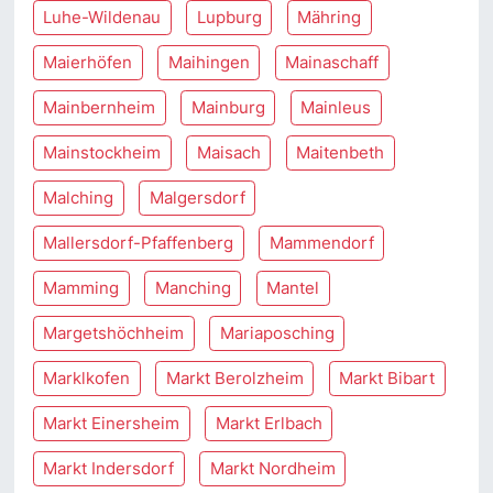
Luhe-Wildenau
Lupburg
Mähring
Maierhöfen
Maihingen
Mainaschaff
Mainbernheim
Mainburg
Mainleus
Mainstockheim
Maisach
Maitenbeth
Malching
Malgersdorf
Mallersdorf-Pfaffenberg
Mammendorf
Mamming
Manching
Mantel
Margetshöchheim
Mariaposching
Marklkofen
Markt Berolzheim
Markt Bibart
Markt Einersheim
Markt Erlbach
Markt Indersdorf
Markt Nordheim