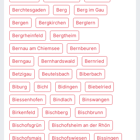
Berchtesgaden
Berg
Berg im Gau
Bergen
Bergkirchen
Berglern
Bergrheinfeld
Bergtheim
Bernau am Chiemsee
Bernbeuren
Berngau
Bernhardswald
Bernried
Betzigau
Beutelsbach
Biberbach
Biburg
Bichl
Bidingen
Biebelried
Biessenhofen
Bindlach
Binswangen
Birkenfeld
Bischberg
Bischbrunn
Bischofsgrün
Bischofsheim an der Rhön
Bischofsmais
Bischofswiesen
Bissingen