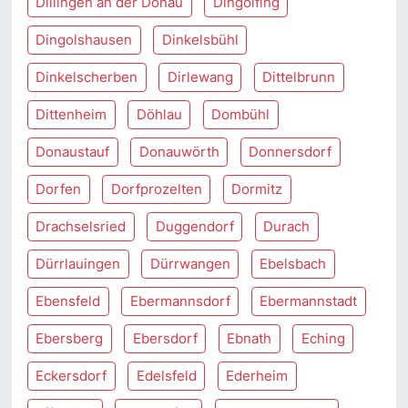
Dillingen an der Donau
Dingolfing
Dingolshausen
Dinkelsbühl
Dinkelscherben
Dirlewang
Dittelbrunn
Dittenheim
Döhlau
Dombühl
Donaustauf
Donauwörth
Donnersdorf
Dorfen
Dorfprozelten
Dormitz
Drachselsried
Duggendorf
Durach
Dürrlauingen
Dürrwangen
Ebelsbach
Ebensfeld
Ebermannsdorf
Ebermannstadt
Ebersberg
Ebersdorf
Ebnath
Eching
Eckersdorf
Edelsfeld
Ederheim