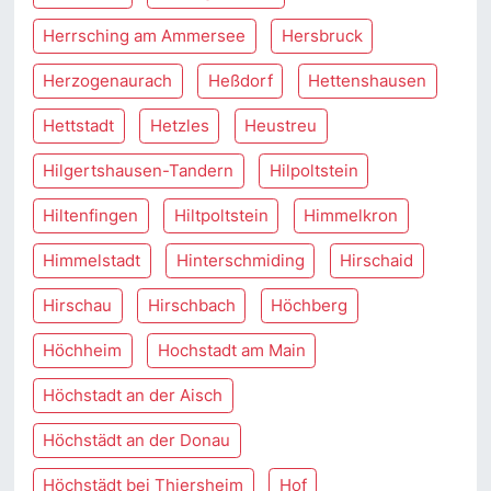
Herrsching am Ammersee
Hersbruck
Herzogenaurach
Heßdorf
Hettenshausen
Hettstadt
Hetzles
Heustreu
Hilgertshausen-Tandern
Hilpoltstein
Hiltenfingen
Hiltpoltstein
Himmelkron
Himmelstadt
Hinterschmiding
Hirschaid
Hirschau
Hirschbach
Höchberg
Höchheim
Hochstadt am Main
Höchstadt an der Aisch
Höchstädt an der Donau
Höchstädt bei Thiersheim
Hof