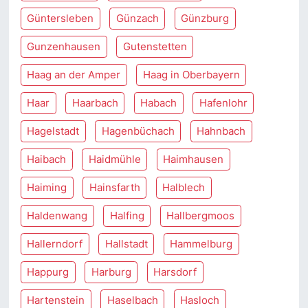
Güntersleben
Günzach
Günzburg
Gunzenhausen
Gutenstetten
Haag an der Amper
Haag in Oberbayern
Haar
Haarbach
Habach
Hafenlohr
Hagelstadt
Hagenbüchach
Hahnbach
Haibach
Haidmühle
Haimhausen
Haiming
Hainsfarth
Halblech
Haldenwang
Halfing
Hallbergmoos
Hallerndorf
Hallstadt
Hammelburg
Happurg
Harburg
Harsdorf
Hartenstein
Haselbach
Hasloch