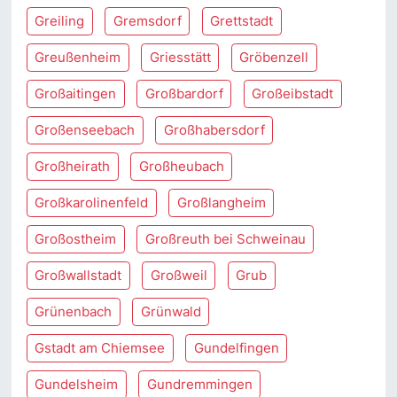
Greiling
Gremsdorf
Grettstadt
Greußenheim
Griesstätt
Gröbenzell
Großaitingen
Großbardorf
Großeibstadt
Großenseebach
Großhabersdorf
Großheirath
Großheubach
Großkarolinenfeld
Großlangheim
Großostheim
Großreuth bei Schweinau
Großwallstadt
Großweil
Grub
Grünenbach
Grünwald
Gstadt am Chiemsee
Gundelfingen
Gundelsheim
Gundremmingen