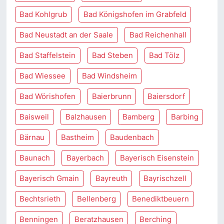
Bad Kohlgrub
Bad Königshofen im Grabfeld
Bad Neustadt an der Saale
Bad Reichenhall
Bad Staffelstein
Bad Steben
Bad Tölz
Bad Wiessee
Bad Windsheim
Bad Wörishofen
Baierbrunn
Baiersdorf
Baisweil
Balzhausen
Bamberg
Barbing
Bärnau
Bastheim
Baudenbach
Baunach
Bayerbach
Bayerisch Eisenstein
Bayerisch Gmain
Bayreuth
Bayrischzell
Bechtsrieth
Bellenberg
Benediktbeuern
Benningen
Beratzhausen
Berching