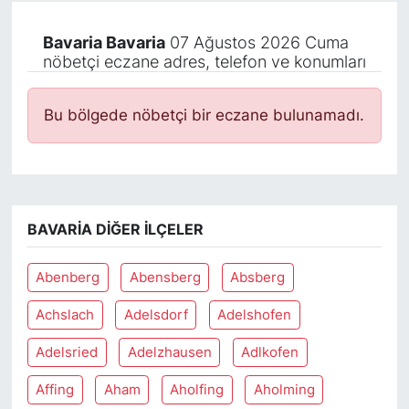
Bavaria Bavaria
07 Ağustos 2026 Cuma
nöbetçi eczane adres, telefon ve konumları
Bu bölgede nöbetçi bir eczane bulunamadı.
BAVARIA DIĞER İLÇELER
Abenberg
Abensberg
Absberg
Achslach
Adelsdorf
Adelshofen
Adelsried
Adelzhausen
Adlkofen
Affing
Aham
Aholfing
Aholming