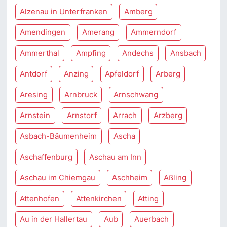
Alzenau in Unterfranken
Amberg
Amendingen
Amerang
Ammerndorf
Ammerthal
Ampfing
Andechs
Ansbach
Antdorf
Anzing
Apfeldorf
Arberg
Aresing
Arnbruck
Arnschwang
Arnstein
Arnstorf
Arrach
Arzberg
Asbach-Bäumenheim
Ascha
Aschaffenburg
Aschau am Inn
Aschau im Chiemgau
Aschheim
Aßling
Attenhofen
Attenkirchen
Atting
Au in der Hallertau
Aub
Auerbach