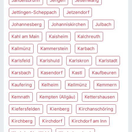
Jandelsbrunn
Jengen
Jesenwang
Jettingen-Scheppach
Jetzendorf
Johannesberg
Johanniskirchen
Julbach
Kahl am Main
Kaisheim
Kalchreuth
Kallmünz
Kammerstein
Karbach
Karlsfeld
Karlshuld
Karlskron
Karlstadt
Karsbach
Kasendorf
Kastl
Kaufbeuren
Kaufering
Kelheim
Kellmünz
Kemmern
Kemnath
Kempten (Allgäu)
Kettershausen
Kiefersfelden
Kienberg
Kirchanschöring
Kirchberg
Kirchdorf
Kirchdorf am Inn