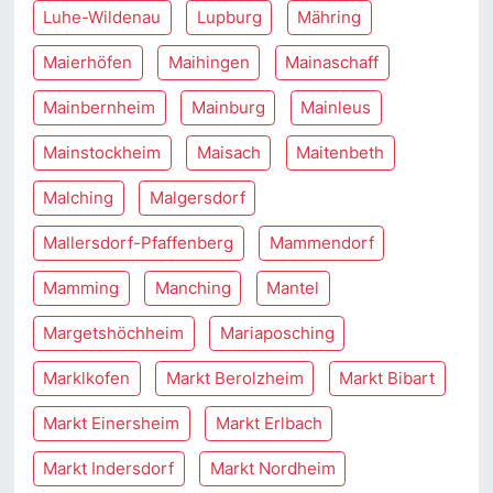
Luhe-Wildenau
Lupburg
Mähring
Maierhöfen
Maihingen
Mainaschaff
Mainbernheim
Mainburg
Mainleus
Mainstockheim
Maisach
Maitenbeth
Malching
Malgersdorf
Mallersdorf-Pfaffenberg
Mammendorf
Mamming
Manching
Mantel
Margetshöchheim
Mariaposching
Marklkofen
Markt Berolzheim
Markt Bibart
Markt Einersheim
Markt Erlbach
Markt Indersdorf
Markt Nordheim