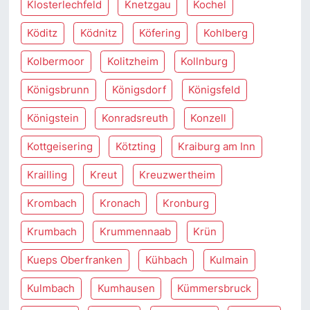
Klosterlechfeld
Knetzgau
Kochel
Köditz
Ködnitz
Köfering
Kohlberg
Kolbermoor
Kolitzheim
Kollnburg
Königsbrunn
Königsdorf
Königsfeld
Königstein
Konradsreuth
Konzell
Kottgeisering
Kötzting
Kraiburg am Inn
Krailling
Kreut
Kreuzwertheim
Krombach
Kronach
Kronburg
Krumbach
Krummennaab
Krün
Kueps Oberfranken
Kühbach
Kulmain
Kulmbach
Kumhausen
Kümmersbruck