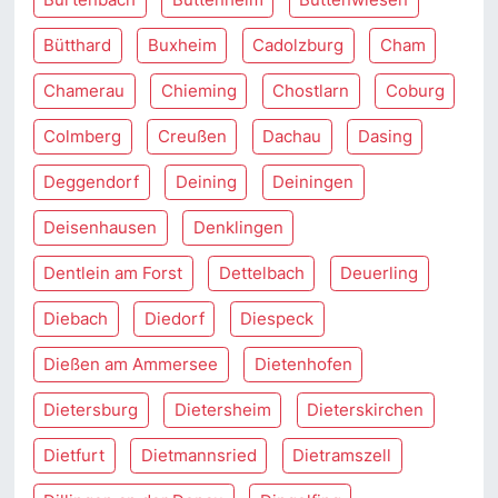
Bütthard
Buxheim
Cadolzburg
Cham
Chamerau
Chieming
Chostlarn
Coburg
Colmberg
Creußen
Dachau
Dasing
Deggendorf
Deining
Deiningen
Deisenhausen
Denklingen
Dentlein am Forst
Dettelbach
Deuerling
Diebach
Diedorf
Diespeck
Dießen am Ammersee
Dietenhofen
Dietersburg
Dietersheim
Dieterskirchen
Dietfurt
Dietmannsried
Dietramszell