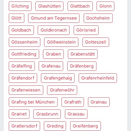
Gilching
Glashütten
Glattbach
Glonn
Glött
Gmund am Tegernsee
Gochsheim
Goldbach
Goldkronach
Görisried
Gössenheim
Gößweinstein
Gotteszell
Gottfrieding
Graben
Grabenstätt
Gräfelfing
Grafenau
Gräfenberg
Gräfendorf
Grafengehaig
Grafenrheinfeld
Grafenwiesen
Grafenwöhr
Grafing bei München
Grafrath
Grainau
Grainet
Grasbrunn
Grassau
Grattersdorf
Greding
Greifenberg