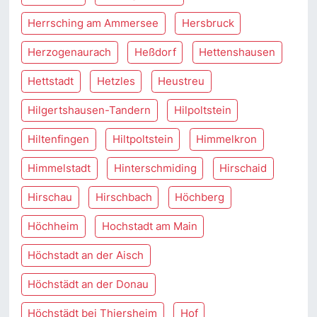
Herrsching am Ammersee
Hersbruck
Herzogenaurach
Heßdorf
Hettenshausen
Hettstadt
Hetzles
Heustreu
Hilgertshausen-Tandern
Hilpoltstein
Hiltenfingen
Hiltpoltstein
Himmelkron
Himmelstadt
Hinterschmiding
Hirschaid
Hirschau
Hirschbach
Höchberg
Höchheim
Hochstadt am Main
Höchstadt an der Aisch
Höchstädt an der Donau
Höchstädt bei Thiersheim
Hof