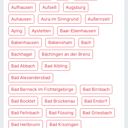
Aufhausen
Aufseß
Augsburg
Auhausen
Aura im Sinngrund
Außernzell
Aying
Aystetten
Baar-Ebenhausen
Babenhausen
Babensham
Bach
Bachhagel
Bächingen an der Brenz
Bad Abbach
Bad Aibling
Bad Alexandersbad
Bad Berneck im Fichtelgebirge
Bad Birnbach
Bad Bocklet
Bad Brückenau
Bad Endorf
Bad Feilnbach
Bad Füssing
Bad Griesbach
Bad Heilbrunn
Bad Kissingen