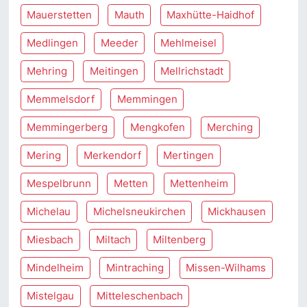
Mauerstetten
Mauth
Maxhütte-Haidhof
Medlingen
Meeder
Mehlmeisel
Mehring
Meitingen
Mellrichstadt
Memmelsdorf
Memmingen
Memmingerberg
Mengkofen
Merching
Mering
Merkendorf
Mertingen
Mespelbrunn
Metten
Mettenheim
Michelau
Michelsneukirchen
Mickhausen
Miesbach
Miltach
Miltenberg
Mindelheim
Mintraching
Missen-Wilhams
Mistelgau
Mitteleschenbach