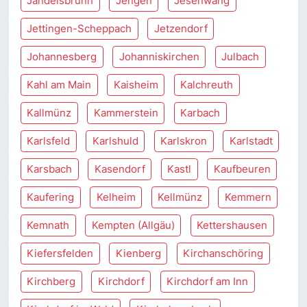
Jandelsbrunn
Jengen
Jesenwang
Jettingen-Scheppach
Jetzendorf
Johannesberg
Johanniskirchen
Julbach
Kahl am Main
Kaisheim
Kalchreuth
Kallmünz
Kammerstein
Karbach
Karlsfeld
Karlshuld
Karlskron
Karlstadt
Karsbach
Kasendorf
Kastl
Kaufbeuren
Kaufering
Kelheim
Kellmünz
Kemmern
Kemnath
Kempten (Allgäu)
Kettershausen
Kiefersfelden
Kienberg
Kirchanschöring
Kirchberg
Kirchdorf
Kirchdorf am Inn