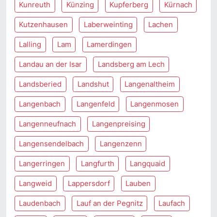
Kunreuth
Künzing
Kupferberg
Kürnach
Kutzenhausen
Laberweinting
Lachen
Lalling
Lam
Lamerdingen
Landau an der Isar
Landsberg am Lech
Landsberied
Landshut
Langenaltheim
Langenbach
Langenfeld
Langenmosen
Langenneufnach
Langenpreising
Langensendelbach
Langenzenn
Langerringen
Langfurth
Langquaid
Langweid
Lappersdorf
Lauben
Laudenbach
Lauf an der Pegnitz
Laufach