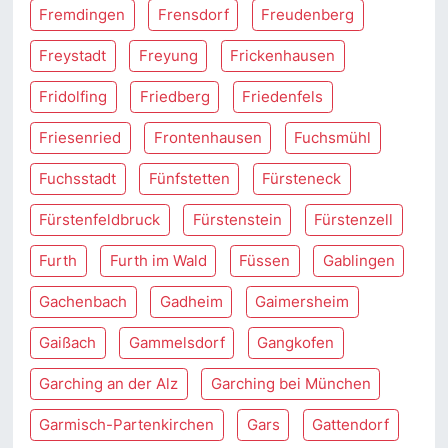
Fremdingen
Frensdorf
Freudenberg
Freystadt
Freyung
Frickenhausen
Fridolfing
Friedberg
Friedenfels
Friesenried
Frontenhausen
Fuchsmühl
Fuchsstadt
Fünfstetten
Fürsteneck
Fürstenfeldbruck
Fürstenstein
Fürstenzell
Furth
Furth im Wald
Füssen
Gablingen
Gachenbach
Gadheim
Gaimersheim
Gaißach
Gammelsdorf
Gangkofen
Garching an der Alz
Garching bei München
Garmisch-Partenkirchen
Gars
Gattendorf