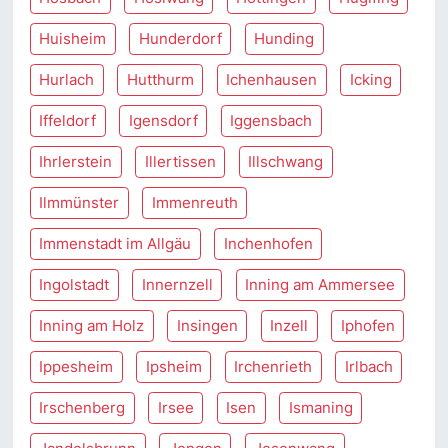
Huisheim
Hunderdorf
Hunding
Hurlach
Hutthurm
Ichenhausen
Icking
Iffeldorf
Igensdorf
Iggensbach
Ihrlerstein
Illertissen
Illschwang
Ilmmünster
Immenreuth
Immenstadt im Allgäu
Inchenhofen
Ingolstadt
Innernzell
Inning am Ammersee
Inning am Holz
Insingen
Inzell
Iphofen
Ippesheim
Ipsheim
Irchenrieth
Irlbach
Irschenberg
Irsee
Isen
Ismaning