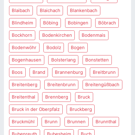
Blaibach
Blaichach
Blankenbach
Blindheim
Böbing
Bobingen
Böbrach
Bockhorn
Bodenkirchen
Bodenmais
Bodenwöhr
Bodolz
Bogen
Bogenhausen
Bolsterlang
Bonstetten
Boos
Brand
Brannenburg
Breitbrunn
Breitenberg
Breitenbrunn
Breitengüßbach
Breitenthal
Brennberg
Bruck
Bruck in der Oberpfalz
Bruckberg
Bruckmühl
Brunn
Brunnen
Brunnthal
Bubenreuth
Bubesheim
Buch