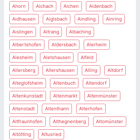
Ahorn
Aichach
Aichen
Aidenbach
Aidhausen
Aiglsbach
Aindling
Ainring
Aislingen
Aitrang
Albaching
Albertshofen
Aldersbach
Alerheim
Alesheim
Aletshausen
Alfeld
Allersberg
Allershausen
Alling
Altdorf
Alteglofsheim
Altenbuch
Altendorf
Altenkunstadt
Altenmarkt
Altenmünster
Altenstadt
Altenthann
Alterhofen
Altfraunhofen
Althegnenberg
Altomünster
Altötting
Altusried