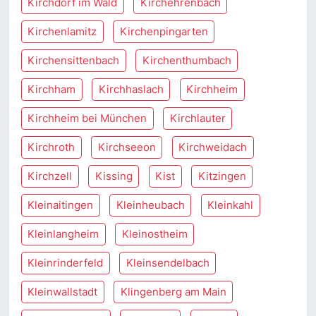
Kirchdorf im Wald
Kirchehrenbach
Kirchenlamitz
Kirchenpingarten
Kirchensittenbach
Kirchenthumbach
Kirchham
Kirchhaslach
Kirchheim
Kirchheim bei München
Kirchlauter
Kirchroth
Kirchseeon
Kirchweidach
Kirchzell
Kissing
Kist
Kitzingen
Kleinaitingen
Kleinheubach
Kleinkahl
Kleinlangheim
Kleinostheim
Kleinrinderfeld
Kleinsendelbach
Kleinwallstadt
Klingenberg am Main