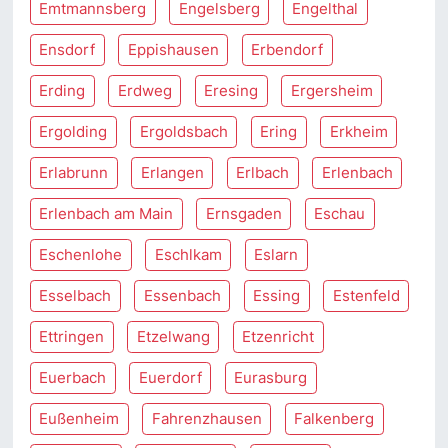
Emtmannsberg
Engelsberg
Engelthal
Ensdorf
Eppishausen
Erbendorf
Erding
Erdweg
Eresing
Ergersheim
Ergolding
Ergoldsbach
Ering
Erkheim
Erlabrunn
Erlangen
Erlbach
Erlenbach
Erlenbach am Main
Ernsgaden
Eschau
Eschenlohe
Eschlkam
Eslarn
Esselbach
Essenbach
Essing
Estenfeld
Ettringen
Etzelwang
Etzenricht
Euerbach
Euerdorf
Eurasburg
Eußenheim
Fahrenzhausen
Falkenberg