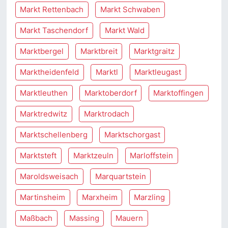
Markt Rettenbach
Markt Schwaben
Markt Taschendorf
Markt Wald
Marktbergel
Marktbreit
Marktgraitz
Marktheidenfeld
Marktl
Marktleugast
Marktleuthen
Marktoberdorf
Marktoffingen
Marktredwitz
Marktrodach
Marktschellenberg
Marktschorgast
Marktsteft
Marktzeuln
Marloffstein
Maroldsweisach
Marquartstein
Martinsheim
Marxheim
Marzling
Maßbach
Massing
Mauern