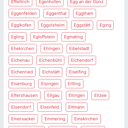
Effeltrich
Egenhofen
Egg an der Günz
Eggenfelden
Eggenthal
Egglham
Egglkofen
Eggolsheim
Eggstätt
Eging
Egling
Egloffstein
Egmating
Ehekirchen
Ehingen
Eibelstadt
Eichenau
Eichenbühl
Eichendorf
Eichenried
Eichstätt
Eiselfing
Eisenburg
Eisingen
Eitting
Elfershausen
Ellgau
Ellingen
Ellzee
Elsendorf
Elsenfeld
Eltmann
Emersacker
Emmering
Emskirchen