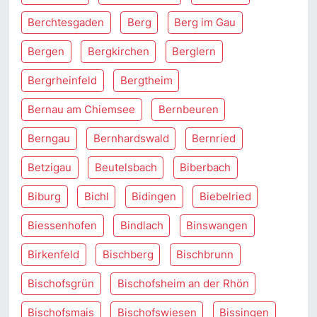
Berchtesgaden
Berg
Berg im Gau
Bergen
Bergkirchen
Berglern
Bergrheinfeld
Bergtheim
Bernau am Chiemsee
Bernbeuren
Berngau
Bernhardswald
Bernried
Betzigau
Beutelsbach
Biberbach
Biburg
Bichl
Bidingen
Biebelried
Biessenhofen
Bindlach
Binswangen
Birkenfeld
Bischberg
Bischbrunn
Bischofsgrün
Bischofsheim an der Rhön
Bischofsmais
Bischofswiesen
Bissingen