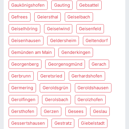
Gaukönigshofen
Gauting
Gebsattel
Gefrees
Geiersthal
Geiselbach
Geiselhöring
Geiselwind
Geisenfeld
Geisenhausen
Geldersheim
Geltendorf
Gemünden am Main
Genderkingen
Georgenberg
Georgensgmünd
Gerach
Gerbrunn
Geretsried
Gerhardshofen
Germering
Geroldsgrün
Geroldshausen
Gerolfingen
Gerolsbach
Gerolzhofen
Gersthofen
Gerzen
Gesees
Geslau
Gessertshausen
Gestratz
Giebelstadt