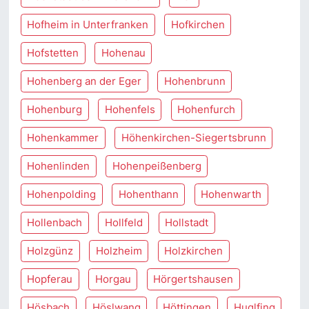
Hofheim in Unterfranken
Hofkirchen
Hofstetten
Hohenau
Hohenberg an der Eger
Hohenbrunn
Hohenburg
Hohenfels
Hohenfurch
Hohenkammer
Höhenkirchen-Siegertsbrunn
Hohenlinden
Hohenpeißenberg
Hohenpolding
Hohenthann
Hohenwarth
Hollenbach
Hollfeld
Hollstadt
Holzgünz
Holzheim
Holzkirchen
Hopferau
Horgau
Hörgertshausen
Hösbach
Höslwang
Höttingen
Huglfing