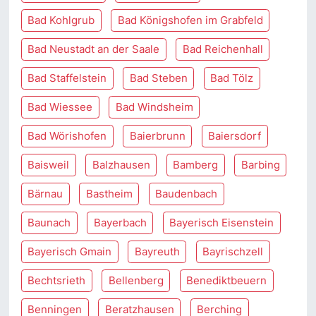
Bad Kohlgrub
Bad Königshofen im Grabfeld
Bad Neustadt an der Saale
Bad Reichenhall
Bad Staffelstein
Bad Steben
Bad Tölz
Bad Wiessee
Bad Windsheim
Bad Wörishofen
Baierbrunn
Baiersdorf
Baisweil
Balzhausen
Bamberg
Barbing
Bärnau
Bastheim
Baudenbach
Baunach
Bayerbach
Bayerisch Eisenstein
Bayerisch Gmain
Bayreuth
Bayrischzell
Bechtsrieth
Bellenberg
Benediktbeuern
Benningen
Beratzhausen
Berching