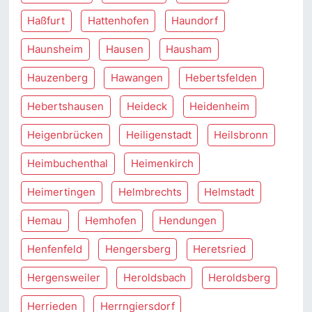
Haßfurt
Hattenhofen
Haundorf
Haunsheim
Hausen
Hausham
Hauzenberg
Hawangen
Hebertsfelden
Hebertshausen
Heideck
Heidenheim
Heigenbrücken
Heiligenstadt
Heilsbronn
Heimbuchenthal
Heimenkirch
Heimertingen
Helmbrechts
Helmstadt
Hemau
Hemhofen
Hendungen
Henfenfeld
Hengersberg
Heretsried
Hergensweiler
Heroldsbach
Heroldsberg
Herrieden
Herrngiersdorf