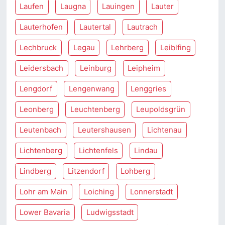
Laufen
Laugna
Lauingen
Lauter
Lauterhofen
Lautertal
Lautrach
Lechbruck
Legau
Lehrberg
Leiblfing
Leidersbach
Leinburg
Leipheim
Lengdorf
Lengenwang
Lenggries
Leonberg
Leuchtenberg
Leupoldsgrün
Leutenbach
Leutershausen
Lichtenau
Lichtenberg
Lichtenfels
Lindau
Lindberg
Litzendorf
Lohberg
Lohr am Main
Loiching
Lonnerstadt
Lower Bavaria
Ludwigsstadt