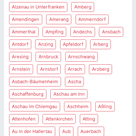
Alzenau in Unterfranken
Amberg
Amendingen
Amerang
Ammerndorf
Ammerthal
Ampfing
Andechs
Ansbach
Antdorf
Anzing
Apfeldorf
Arberg
Aresing
Arnbruck
Arnschwang
Arnstein
Arnstorf
Arrach
Arzberg
Asbach-Bäumenheim
Ascha
Aschaffenburg
Aschau am Inn
Aschau im Chiemgau
Aschheim
Aßling
Attenhofen
Attenkirchen
Atting
Au in der Hallertau
Aub
Auerbach