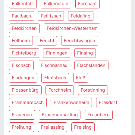
Falkenfels
Falkenstein
Farchant
Faulbach
Feilitzsch
Feldafing
Feldkirchen
Feldkirchen-Westerham
Fellheim
Feucht
Feuchtwangen
Fichtelberg
Finningen
Finsing
Fischach
Fischbachau
Flachslanden
Fladungen
Flintsbach
Floß
Flossenbürg
Forchheim
Forstinning
Frammersbach
Frankenwinheim
Frasdorf
Frauenau
Fraueneuharting
Fraunberg
Freihung
Freilassing
Freising