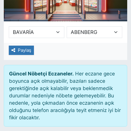
SİYASET
SAĞLIK
Paylaş
Güncel Nöbetçi Eczaneler.
Her eczane gece
boyunca açık olmayabilir, bazıları sadece
gerektiğinde açık kalabilir veya beklenmedik
durumlar nedeniyle nöbete gelemeyebilir. Bu
nedenle, yola çıkmadan önce eczanenin açık
olduğunu telefon aracılığıyla teyit etmeniz iyi bir
fikir olacaktır.