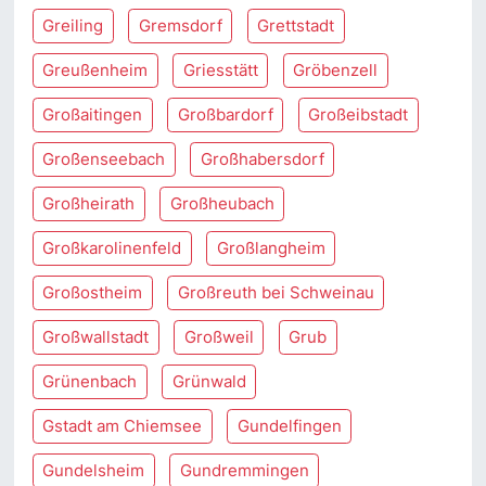
Greiling
Gremsdorf
Grettstadt
Greußenheim
Griesstätt
Gröbenzell
Großaitingen
Großbardorf
Großeibstadt
Großenseebach
Großhabersdorf
Großheirath
Großheubach
Großkarolinenfeld
Großlangheim
Großostheim
Großreuth bei Schweinau
Großwallstadt
Großweil
Grub
Grünenbach
Grünwald
Gstadt am Chiemsee
Gundelfingen
Gundelsheim
Gundremmingen