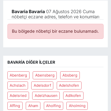
Bavaria Bavaria
07 Ağustos 2026 Cuma
nöbetçi eczane adres, telefon ve konumları
Bu bölgede nöbetçi bir eczane bulunamadı.
BAVARIA DIĞER İLÇELER
Abenberg
Abensberg
Absberg
Achslach
Adelsdorf
Adelshofen
Adelsried
Adelzhausen
Adlkofen
Affing
Aham
Aholfing
Aholming