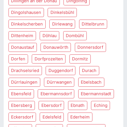
Dillingen an der Donau
Dingolfing
Dingolshausen
Dinkelsbühl
Dinkelscherben
Dirlewang
Dittelbrunn
Dittenheim
Döhlau
Dombühl
Donaustauf
Donauwörth
Donnersdorf
Dorfen
Dorfprozelten
Dormitz
Drachselsried
Duggendorf
Durach
Dürrlauingen
Dürrwangen
Ebelsbach
Ebensfeld
Ebermannsdorf
Ebermannstadt
Ebersberg
Ebersdorf
Ebnath
Eching
Eckersdorf
Edelsfeld
Ederheim