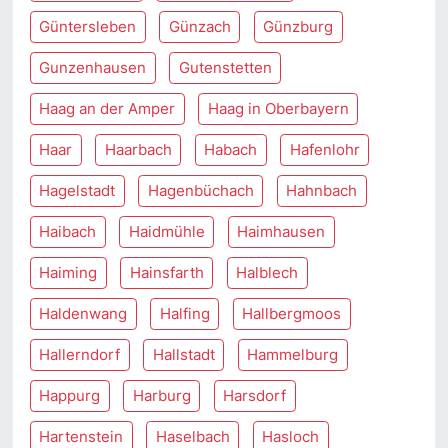
Güntersleben
Günzach
Günzburg
Gunzenhausen
Gutenstetten
Haag an der Amper
Haag in Oberbayern
Haar
Haarbach
Habach
Hafenlohr
Hagelstadt
Hagenbüchach
Hahnbach
Haibach
Haidmühle
Haimhausen
Haiming
Hainsfarth
Halblech
Haldenwang
Halfing
Hallbergmoos
Hallerndorf
Hallstadt
Hammelburg
Happurg
Harburg
Harsdorf
Hartenstein
Haselbach
Hasloch