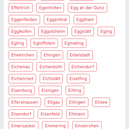
Effeltrich
Egenhofen
Egg an der Günz
Eggenfelden
Eggenthal
Egglham
Egglkofen
Eggolsheim
Eggstätt
Eging
Egling
Egloffstein
Egmating
Ehekirchen
Ehingen
Eibelstadt
Eichenau
Eichenbühl
Eichendorf
Eichenried
Eichstätt
Eiselfing
Eisenburg
Eisingen
Eitting
Elfershausen
Ellgau
Ellingen
Ellzee
Elsendorf
Elsenfeld
Eltmann
Emersacker
Emmering
Emskirchen