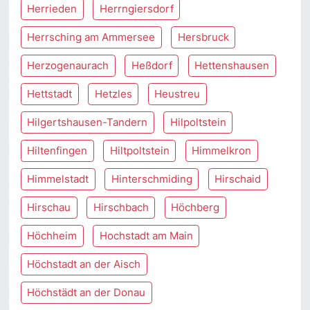
Herrieden
Herrngiersdorf
Herrsching am Ammersee
Hersbruck
Herzogenaurach
Heßdorf
Hettenshausen
Hettstadt
Hetzles
Heustreu
Hilgertshausen-Tandern
Hilpoltstein
Hiltenfingen
Hiltpoltstein
Himmelkron
Himmelstadt
Hinterschmiding
Hirschaid
Hirschau
Hirschbach
Höchberg
Höchheim
Hochstadt am Main
Höchstadt an der Aisch
Höchstädt an der Donau