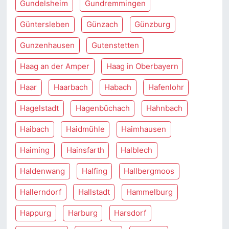
Gundelsheim
Gundremmingen
Güntersleben
Günzach
Günzburg
Gunzenhausen
Gutenstetten
Haag an der Amper
Haag in Oberbayern
Haar
Haarbach
Habach
Hafenlohr
Hagelstadt
Hagenbüchach
Hahnbach
Haibach
Haidmühle
Haimhausen
Haiming
Hainsfarth
Halblech
Haldenwang
Halfing
Hallbergmoos
Hallerndorf
Hallstadt
Hammelburg
Happurg
Harburg
Harsdorf