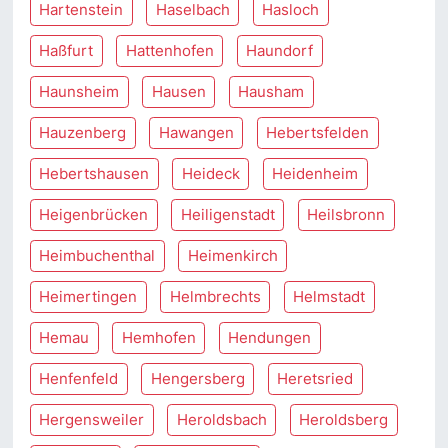
Hartenstein
Haselbach
Hasloch
Haßfurt
Hattenhofen
Haundorf
Haunsheim
Hausen
Hausham
Hauzenberg
Hawangen
Hebertsfelden
Hebertshausen
Heideck
Heidenheim
Heigenbrücken
Heiligenstadt
Heilsbronn
Heimbuchenthal
Heimenkirch
Heimertingen
Helmbrechts
Helmstadt
Hemau
Hemhofen
Hendungen
Henfenfeld
Hengersberg
Heretsried
Hergensweiler
Heroldsbach
Heroldsberg