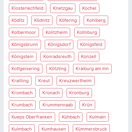
Klosterlechfeld
Knetzgau
Kochel
Köditz
Ködnitz
Köfering
Kohlberg
Kolbermoor
Kolitzheim
Kollnburg
Königsbrunn
Königsdorf
Königsfeld
Königstein
Konradsreuth
Konzell
Kottgeisering
Kötzting
Kraiburg am Inn
Krailling
Kreut
Kreuzwertheim
Krombach
Kronach
Kronburg
Krumbach
Krummennaab
Krün
Kueps Oberfranken
Kühbach
Kulmain
Kulmbach
Kumhausen
Kümmersbruck