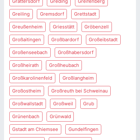
Grattersdorf
Greding
Greifenberg
Greiling
Gremsdorf
Grettstadt
Greußenheim
Griesstätt
Gröbenzell
Großaitingen
Großbardorf
Großeibstadt
Großenseebach
Großhabersdorf
Großheirath
Großheubach
Großkarolinenfeld
Großlangheim
Großostheim
Großreuth bei Schweinau
Großwallstadt
Großweil
Grub
Grünenbach
Grünwald
Gstadt am Chiemsee
Gundelfingen