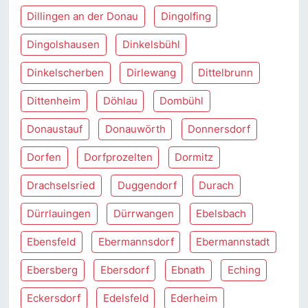
Dillingen an der Donau
Dingolfing
Dingolshausen
Dinkelsbühl
Dinkelscherben
Dirlewang
Dittelbrunn
Dittenheim
Döhlau
Dombühl
Donaustauf
Donauwörth
Donnersdorf
Dorfen
Dorfprozelten
Dormitz
Drachselsried
Duggendorf
Durach
Dürrlauingen
Dürrwangen
Ebelsbach
Ebensfeld
Ebermannsdorf
Ebermannstadt
Ebersberg
Ebersdorf
Ebnath
Eching
Eckersdorf
Edelsfeld
Ederheim