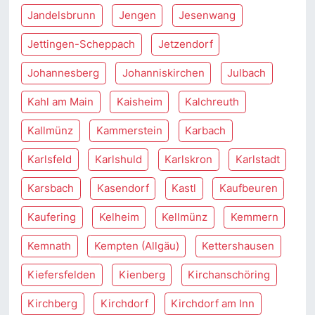
Jandelsbrunn
Jengen
Jesenwang
Jettingen-Scheppach
Jetzendorf
Johannesberg
Johanniskirchen
Julbach
Kahl am Main
Kaisheim
Kalchreuth
Kallmünz
Kammerstein
Karbach
Karlsfeld
Karlshuld
Karlskron
Karlstadt
Karsbach
Kasendorf
Kastl
Kaufbeuren
Kaufering
Kelheim
Kellmünz
Kemmern
Kemnath
Kempten (Allgäu)
Kettershausen
Kiefersfelden
Kienberg
Kirchanschöring
Kirchberg
Kirchdorf
Kirchdorf am Inn