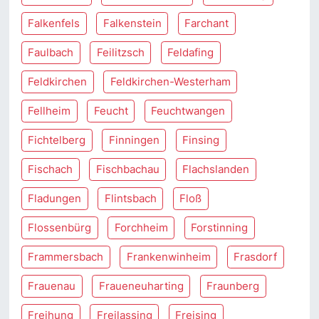
Falkenfels
Falkenstein
Farchant
Faulbach
Feilitzsch
Feldafing
Feldkirchen
Feldkirchen-Westerham
Fellheim
Feucht
Feuchtwangen
Fichtelberg
Finningen
Finsing
Fischach
Fischbachau
Flachslanden
Fladungen
Flintsbach
Floß
Flossenbürg
Forchheim
Forstinning
Frammersbach
Frankenwinheim
Frasdorf
Frauenau
Fraueneuharting
Fraunberg
Freihung
Freilassing
Freising