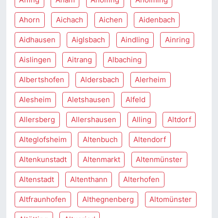
Ahorn
Aichach
Aichen
Aidenbach
Aidhausen
Aiglsbach
Aindling
Ainring
Aislingen
Aitrang
Albaching
Albertshofen
Aldersbach
Alerheim
Alesheim
Aletshausen
Alfeld
Allersberg
Allershausen
Alling
Altdorf
Alteglofsheim
Altenbuch
Altendorf
Altenkunstadt
Altenmarkt
Altenmünster
Altenstadt
Altenthann
Alterhofen
Altfraunhofen
Althegnenberg
Altomünster