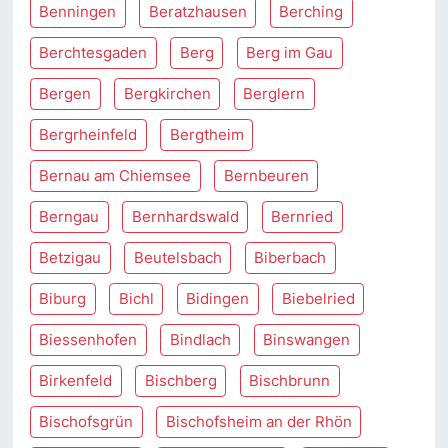
Benningen
Beratzhausen
Berching
Berchtesgaden
Berg
Berg im Gau
Bergen
Bergkirchen
Berglern
Bergrheinfeld
Bergtheim
Bernau am Chiemsee
Bernbeuren
Berngau
Bernhardswald
Bernried
Betzigau
Beutelsbach
Biberbach
Biburg
Bichl
Bidingen
Biebelried
Biessenhofen
Bindlach
Binswangen
Birkenfeld
Bischberg
Bischbrunn
Bischofsgrün
Bischofsheim an der Rhön