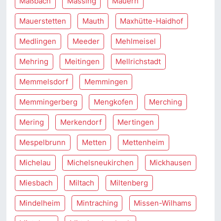
Maßbach
Massing
Mauern
Mauerstetten
Mauth
Maxhütte-Haidhof
Medlingen
Meeder
Mehlmeisel
Mehring
Meitingen
Mellrichstadt
Memmelsdorf
Memmingen
Memmingerberg
Mengkofen
Merching
Mering
Merkendorf
Mertingen
Mespelbrunn
Metten
Mettenheim
Michelau
Michelsneukirchen
Mickhausen
Miesbach
Miltach
Miltenberg
Mindelheim
Mintraching
Missen-Wilhams