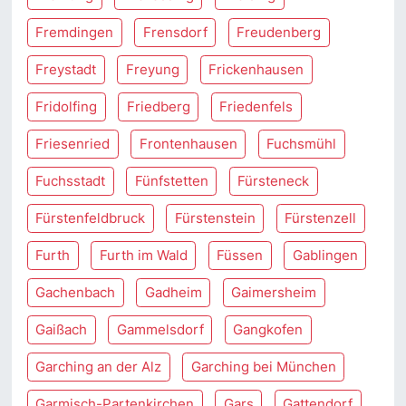
Fremdingen
Frensdorf
Freudenberg
Freystadt
Freyung
Frickenhausen
Fridolfing
Friedberg
Friedenfels
Friesenried
Frontenhausen
Fuchsmühl
Fuchsstadt
Fünfstetten
Fürsteneck
Fürstenfeldbruck
Fürstenstein
Fürstenzell
Furth
Furth im Wald
Füssen
Gablingen
Gachenbach
Gadheim
Gaimersheim
Gaißach
Gammelsdorf
Gangkofen
Garching an der Alz
Garching bei München
Garmisch-Partenkirchen
Gars
Gattendorf