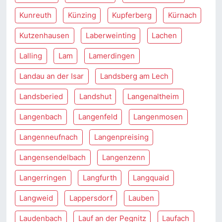
Kunreuth
Künzing
Kupferberg
Kürnach
Kutzenhausen
Laberweinting
Lachen
Lalling
Lam
Lamerdingen
Landau an der Isar
Landsberg am Lech
Landsberied
Landshut
Langenaltheim
Langenbach
Langenfeld
Langenmosen
Langenneufnach
Langenpreising
Langensendelbach
Langenzenn
Langerringen
Langfurth
Langquaid
Langweid
Lappersdorf
Lauben
Laudenbach
Lauf an der Pegnitz
Laufach