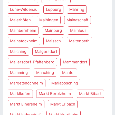
Luhe-Wildenau
Lupburg
Mähring
Maierhöfen
Maihingen
Mainaschaff
Mainbernheim
Mainburg
Mainleus
Mainstockheim
Maisach
Maitenbeth
Malching
Malgersdorf
Mallersdorf-Pfaffenberg
Mammendorf
Mamming
Manching
Mantel
Margetshöchheim
Mariaposching
Marklkofen
Markt Berolzheim
Markt Bibart
Markt Einersheim
Markt Erlbach
Markt Indersdorf
Markt Nordheim