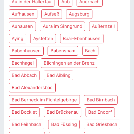
Au in der Hallertau
Aub
Auerbach
Aufhausen
Aufseß
Augsburg
Auhausen
Aura im Sinngrund
Außernzell
Aying
Aystetten
Baar-Ebenhausen
Babenhausen
Babensham
Bach
Bachhagel
Bächingen an der Brenz
Bad Abbach
Bad Aibling
Bad Alexandersbad
Bad Berneck im Fichtelgebirge
Bad Birnbach
Bad Bocklet
Bad Brückenau
Bad Endorf
Bad Feilnbach
Bad Füssing
Bad Griesbach