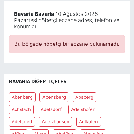
Bavaria Bavaria
10 Ağustos 2026
Pazartesi nöbetçi eczane adres, telefon ve
konumları
Bu bölgede nöbetçi bir eczane bulunamadı.
BAVARIA DIĞER İLÇELER
Abenberg
Abensberg
Absberg
Achslach
Adelsdorf
Adelshofen
Adelsried
Adelzhausen
Adlkofen
Affing
Aham
Aholfing
Aholming