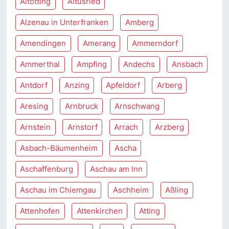
Altötting
Altusried
Alzenau in Unterfranken
Amberg
Amendingen
Amerang
Ammerndorf
Ammerthal
Ampfing
Andechs
Ansbach
Antdorf
Anzing
Apfeldorf
Arberg
Aresing
Arnbruck
Arnschwang
Arnstein
Arnstorf
Arrach
Arzberg
Asbach-Bäumenheim
Ascha
Aschaffenburg
Aschau am Inn
Aschau im Chiemgau
Aschheim
Aßling
Attenhofen
Attenkirchen
Atting