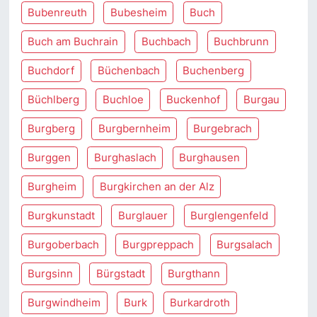
Bubenreuth
Bubesheim
Buch
Buch am Buchrain
Buchbach
Buchbrunn
Buchdorf
Büchenbach
Buchenberg
Büchlberg
Buchloe
Buckenhof
Burgau
Burgberg
Burgbernheim
Burgebrach
Burggen
Burghaslach
Burghausen
Burgheim
Burgkirchen an der Alz
Burgkunstadt
Burglauer
Burglengenfeld
Burgoberbach
Burgpreppach
Burgsalach
Burgsinn
Bürgstadt
Burgthann
Burgwindheim
Burk
Burkardroth