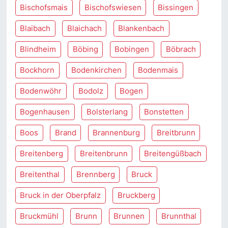
Bischofsmais
Bischofswiesen
Bissingen
Blaibach
Blaichach
Blankenbach
Blindheim
Böbing
Bobingen
Böbrach
Bockhorn
Bodenkirchen
Bodenmais
Bodenwöhr
Bodolz
Bogen
Bogenhausen
Bolsterlang
Bonstetten
Boos
Brand
Brannenburg
Breitbrunn
Breitenberg
Breitenbrunn
Breitengüßbach
Breitenthal
Brennberg
Bruck
Bruck in der Oberpfalz
Bruckberg
Bruckmühl
Brunn
Brunnen
Brunnthal