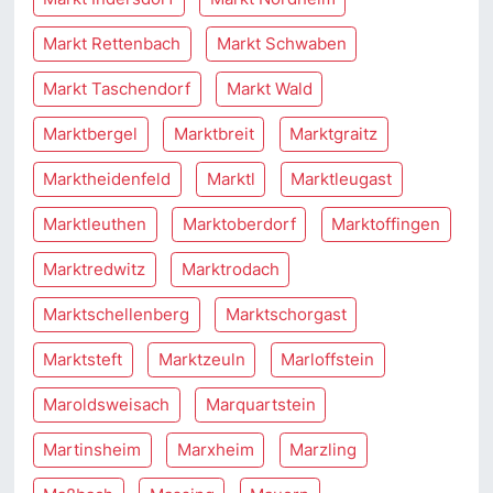
Markt Rettenbach
Markt Schwaben
Markt Taschendorf
Markt Wald
Marktbergel
Marktbreit
Marktgraitz
Marktheidenfeld
Marktl
Marktleugast
Marktleuthen
Marktoberdorf
Marktoffingen
Marktredwitz
Marktrodach
Marktschellenberg
Marktschorgast
Marktsteft
Marktzeuln
Marloffstein
Maroldsweisach
Marquartstein
Martinsheim
Marxheim
Marzling