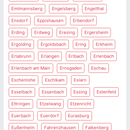
Emtmannsberg
Engelsberg
Engelthal
Ensdorf
Eppishausen
Erbendorf
Erding
Erdweg
Eresing
Ergersheim
Ergolding
Ergoldsbach
Ering
Erkheim
Erlabrunn
Erlangen
Erlbach
Erlenbach
Erlenbach am Main
Ernsgaden
Eschau
Eschenlohe
Eschlkam
Eslarn
Esselbach
Essenbach
Essing
Estenfeld
Ettringen
Etzelwang
Etzenricht
Euerbach
Euerdorf
Eurasburg
Eußenheim
Fahrenzhausen
Falkenberg