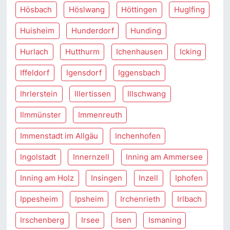
Hösbach
Höslwang
Höttingen
Huglfing
Huisheim
Hunderdorf
Hunding
Hurlach
Hutthurm
Ichenhausen
Icking
Iffeldorf
Igensdorf
Iggensbach
Ihrlerstein
Illertissen
Illschwang
Ilmmünster
Immenreuth
Immenstadt im Allgäu
Inchenhofen
Ingolstadt
Innernzell
Inning am Ammersee
Inning am Holz
Insingen
Inzell
Iphofen
Ippesheim
Ipsheim
Irchenrieth
Irlbach
Irschenberg
Irsee
Isen
Ismaning