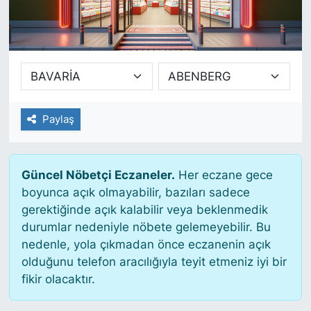
SİYASET
SAĞLIK
Paylaş
Güncel Nöbetçi Eczaneler.
Her eczane gece
boyunca açık olmayabilir, bazıları sadece
gerektiğinde açık kalabilir veya beklenmedik
durumlar nedeniyle nöbete gelemeyebilir. Bu
nedenle, yola çıkmadan önce eczanenin açık
olduğunu telefon aracılığıyla teyit etmeniz iyi bir
fikir olacaktır.