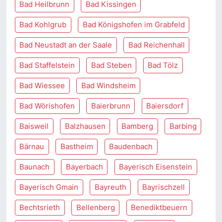
Bad Heilbrunn
Bad Kissingen
Bad Kohlgrub
Bad Königshofen im Grabfeld
Bad Neustadt an der Saale
Bad Reichenhall
Bad Staffelstein
Bad Steben
Bad Tölz
Bad Wiessee
Bad Windsheim
Bad Wörishofen
Baierbrunn
Baiersdorf
Baisweil
Balzhausen
Bamberg
Barbing
Bärnau
Bastheim
Baudenbach
Baunach
Bayerbach
Bayerisch Eisenstein
Bayerisch Gmain
Bayreuth
Bayrischzell
Bechtsrieth
Bellenberg
Benediktbeuern