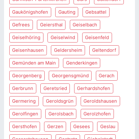
Gaukönigshofen
Gauting
Gebsattel
Gefrees
Geiersthal
Geiselbach
Geiselhöring
Geiselwind
Geisenfeld
Geisenhausen
Geldersheim
Geltendorf
Gemünden am Main
Genderkingen
Georgenberg
Georgensgmünd
Gerach
Gerbrunn
Geretsried
Gerhardshofen
Germering
Geroldsgrün
Geroldshausen
Gerolfingen
Gerolsbach
Gerolzhofen
Gersthofen
Gerzen
Gesees
Geslau