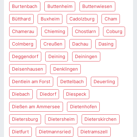
Burtenbach
Buttenheim
Buttenwiesen
Bütthard
Buxheim
Cadolzburg
Cham
Chamerau
Chieming
Chostlarn
Coburg
Colmberg
Creußen
Dachau
Dasing
Deggendorf
Deining
Deiningen
Deisenhausen
Denklingen
Dentlein am Forst
Dettelbach
Deuerling
Diebach
Diedorf
Diespeck
Dießen am Ammersee
Dietenhofen
Dietersburg
Dietersheim
Dieterskirchen
Dietfurt
Dietmannsried
Dietramszell