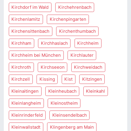
Kirchdorf im Wald
Kirchehrenbach
Kirchenlamitz
Kirchenpingarten
Kirchensittenbach
Kirchenthumbach
Kirchham
Kirchhaslach
Kirchheim
Kirchheim bei München
Kirchlauter
Kirchroth
Kirchseeon
Kirchweidach
Kirchzell
Kissing
Kist
Kitzingen
Kleinaitingen
Kleinheubach
Kleinkahl
Kleinlangheim
Kleinostheim
Kleinrinderfeld
Kleinsendelbach
Kleinwallstadt
Klingenberg am Main