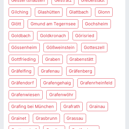
Gessertshausen
Gestratz
Giebelstadt
Gilching
Glashütten
Glattbach
Glonn
Glött
Gmund am Tegernsee
Gochsheim
Goldbach
Goldkronach
Görisried
Gössenheim
Gößweinstein
Gotteszell
Gottfrieding
Graben
Grabenstätt
Gräfelfing
Grafenau
Gräfenberg
Gräfendorf
Grafengehaig
Grafenrheinfeld
Grafenwiesen
Grafenwöhr
Grafing bei München
Grafrath
Grainau
Grainet
Grasbrunn
Grassau