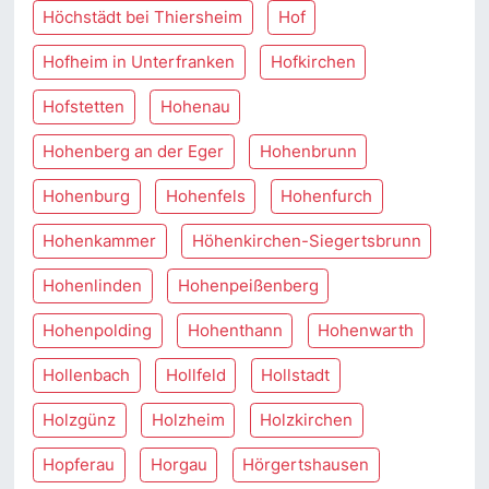
Höchstädt bei Thiersheim
Hof
Hofheim in Unterfranken
Hofkirchen
Hofstetten
Hohenau
Hohenberg an der Eger
Hohenbrunn
Hohenburg
Hohenfels
Hohenfurch
Hohenkammer
Höhenkirchen-Siegertsbrunn
Hohenlinden
Hohenpeißenberg
Hohenpolding
Hohenthann
Hohenwarth
Hollenbach
Hollfeld
Hollstadt
Holzgünz
Holzheim
Holzkirchen
Hopferau
Horgau
Hörgertshausen