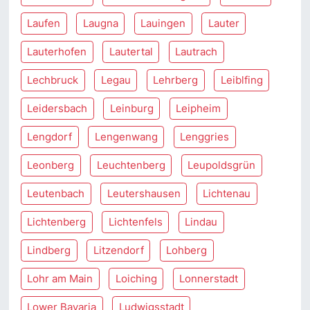
Laufen
Laugna
Lauingen
Lauter
Lauterhofen
Lautertal
Lautrach
Lechbruck
Legau
Lehrberg
Leiblfing
Leidersbach
Leinburg
Leipheim
Lengdorf
Lengenwang
Lenggries
Leonberg
Leuchtenberg
Leupoldsgrün
Leutenbach
Leutershausen
Lichtenau
Lichtenberg
Lichtenfels
Lindau
Lindberg
Litzendorf
Lohberg
Lohr am Main
Loiching
Lonnerstadt
Lower Bavaria
Ludwigsstadt