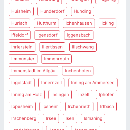
Huisheim
Hunderdorf
Hunding
Hurlach
Hutthurm
Ichenhausen
Icking
Iffeldorf
Igensdorf
Iggensbach
Ihrlerstein
Illertissen
Illschwang
Ilmmünster
Immenreuth
Immenstadt im Allgäu
Inchenhofen
Ingolstadt
Innernzell
Inning am Ammersee
Inning am Holz
Insingen
Inzell
Iphofen
Ippesheim
Ipsheim
Irchenrieth
Irlbach
Irschenberg
Irsee
Isen
Ismaning