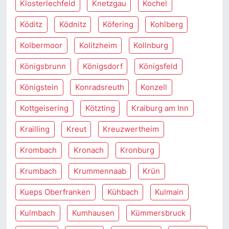
Klosterlechfeld
Knetzgau
Kochel
Köditz
Ködnitz
Köfering
Kohlberg
Kolbermoor
Kolitzheim
Kollnburg
Königsbrunn
Königsdorf
Königsfeld
Königstein
Konradsreuth
Konzell
Kottgeisering
Kötzting
Kraiburg am Inn
Krailling
Kreut
Kreuzwertheim
Krombach
Kronach
Kronburg
Krumbach
Krummennaab
Krün
Kueps Oberfranken
Kühbach
Kulmain
Kulmbach
Kumhausen
Kümmersbruck