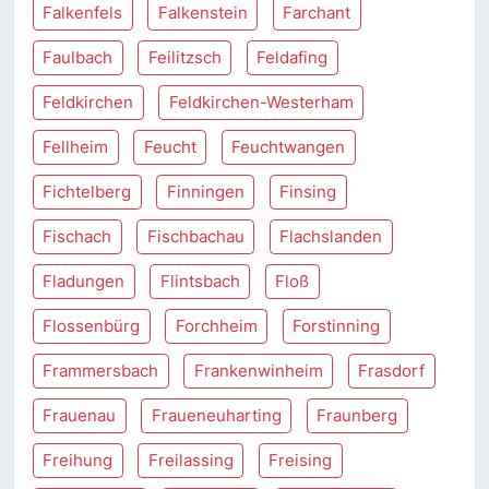
Falkenfels
Falkenstein
Farchant
Faulbach
Feilitzsch
Feldafing
Feldkirchen
Feldkirchen-Westerham
Fellheim
Feucht
Feuchtwangen
Fichtelberg
Finningen
Finsing
Fischach
Fischbachau
Flachslanden
Fladungen
Flintsbach
Floß
Flossenbürg
Forchheim
Forstinning
Frammersbach
Frankenwinheim
Frasdorf
Frauenau
Fraueneuharting
Fraunberg
Freihung
Freilassing
Freising