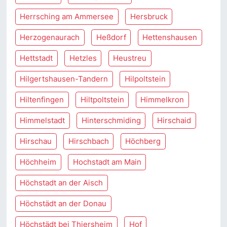
Herrsching am Ammersee
Hersbruck
Herzogenaurach
Heßdorf
Hettenshausen
Hettstadt
Hetzles
Heustreu
Hilgertshausen-Tandern
Hilpoltstein
Hiltenfingen
Hiltpoltstein
Himmelkron
Himmelstadt
Hinterschmiding
Hirschaid
Hirschau
Hirschbach
Höchberg
Höchheim
Hochstadt am Main
Höchstadt an der Aisch
Höchstädt an der Donau
Höchstädt bei Thiersheim
Hof