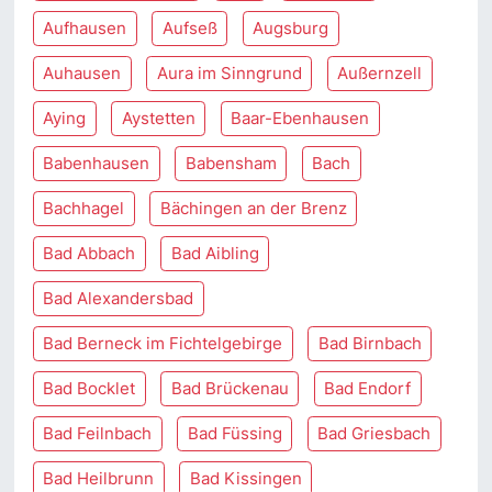
Aufhausen
Aufseß
Augsburg
Auhausen
Aura im Sinngrund
Außernzell
Aying
Aystetten
Baar-Ebenhausen
Babenhausen
Babensham
Bach
Bachhagel
Bächingen an der Brenz
Bad Abbach
Bad Aibling
Bad Alexandersbad
Bad Berneck im Fichtelgebirge
Bad Birnbach
Bad Bocklet
Bad Brückenau
Bad Endorf
Bad Feilnbach
Bad Füssing
Bad Griesbach
Bad Heilbrunn
Bad Kissingen