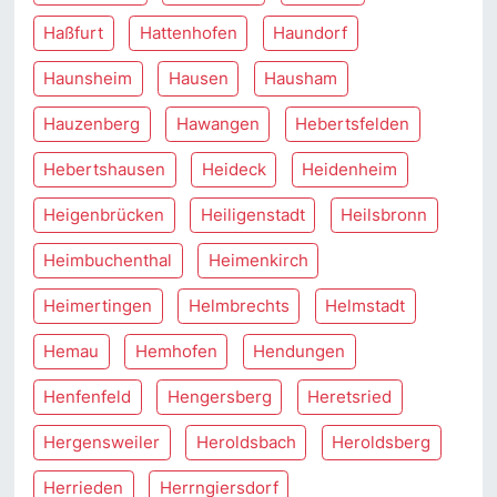
Haßfurt
Hattenhofen
Haundorf
Haunsheim
Hausen
Hausham
Hauzenberg
Hawangen
Hebertsfelden
Hebertshausen
Heideck
Heidenheim
Heigenbrücken
Heiligenstadt
Heilsbronn
Heimbuchenthal
Heimenkirch
Heimertingen
Helmbrechts
Helmstadt
Hemau
Hemhofen
Hendungen
Henfenfeld
Hengersberg
Heretsried
Hergensweiler
Heroldsbach
Heroldsberg
Herrieden
Herrngiersdorf