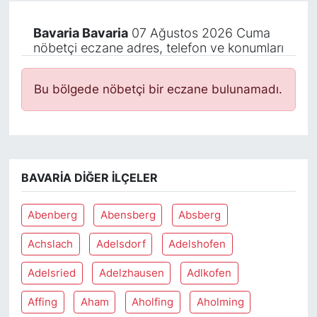
Bavaria Bavaria
07 Ağustos 2026 Cuma
nöbetçi eczane adres, telefon ve konumları
Bu bölgede nöbetçi bir eczane bulunamadı.
BAVARIA DIĞER İLÇELER
Abenberg
Abensberg
Absberg
Achslach
Adelsdorf
Adelshofen
Adelsried
Adelzhausen
Adlkofen
Affing
Aham
Aholfing
Aholming