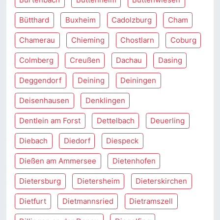
Bütthard
Buxheim
Cadolzburg
Cham
Chamerau
Chieming
Chostlarn
Coburg
Colmberg
Creußen
Dachau
Dasing
Deggendorf
Deining
Deiningen
Deisenhausen
Denklingen
Dentlein am Forst
Dettelbach
Deuerling
Diebach
Diedorf
Diespeck
Dießen am Ammersee
Dietenhofen
Dietersburg
Dietersheim
Dieterskirchen
Dietfurt
Dietmannsried
Dietramszell