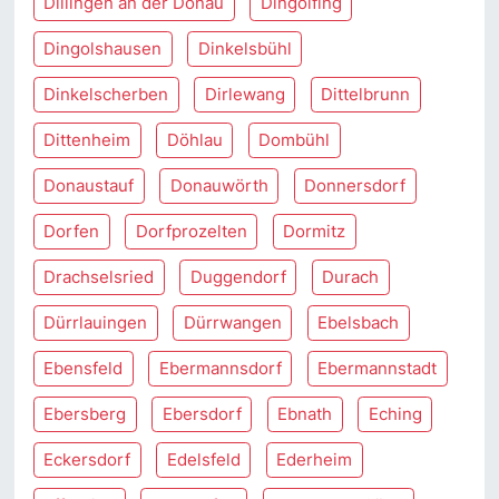
Dillingen an der Donau
Dingolfing
Dingolshausen
Dinkelsbühl
Dinkelscherben
Dirlewang
Dittelbrunn
Dittenheim
Döhlau
Dombühl
Donaustauf
Donauwörth
Donnersdorf
Dorfen
Dorfprozelten
Dormitz
Drachselsried
Duggendorf
Durach
Dürrlauingen
Dürrwangen
Ebelsbach
Ebensfeld
Ebermannsdorf
Ebermannstadt
Ebersberg
Ebersdorf
Ebnath
Eching
Eckersdorf
Edelsfeld
Ederheim