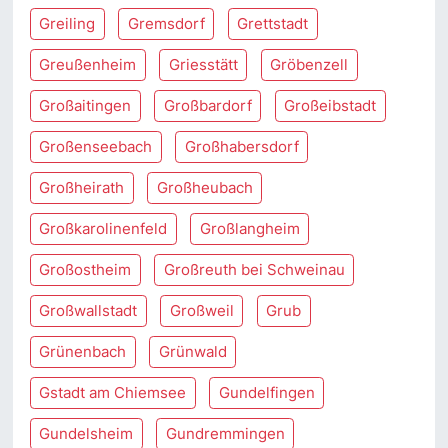
Greiling
Gremsdorf
Grettstadt
Greußenheim
Griesstätt
Gröbenzell
Großaitingen
Großbardorf
Großeibstadt
Großenseebach
Großhabersdorf
Großheirath
Großheubach
Großkarolinenfeld
Großlangheim
Großostheim
Großreuth bei Schweinau
Großwallstadt
Großweil
Grub
Grünenbach
Grünwald
Gstadt am Chiemsee
Gundelfingen
Gundelsheim
Gundremmingen