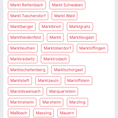
Markt Rettenbach
Markt Schwaben
Markt Taschendorf
Markt Wald
Marktbergel
Marktbreit
Marktgraitz
Marktheidenfeld
Marktl
Marktleugast
Marktleuthen
Marktoberdorf
Marktoffingen
Marktredwitz
Marktrodach
Marktschellenberg
Marktschorgast
Marktsteft
Marktzeuln
Marloffstein
Maroldsweisach
Marquartstein
Martinsheim
Marxheim
Marzling
Maßbach
Massing
Mauern