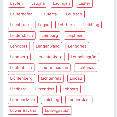
Laufen
Laugna
Lauingen
Lauter
Lauterhofen
Lautertal
Lautrach
Lechbruck
Legau
Lehrberg
Leiblfing
Leidersbach
Leinburg
Leipheim
Lengdorf
Lengenwang
Lenggries
Leonberg
Leuchtenberg
Leupoldsgrün
Leutenbach
Leutershausen
Lichtenau
Lichtenberg
Lichtenfels
Lindau
Lindberg
Litzendorf
Lohberg
Lohr am Main
Loiching
Lonnerstadt
Lower Bavaria
Ludwigsstadt