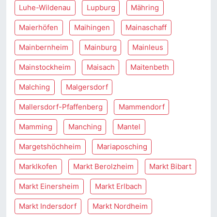
Luhe-Wildenau
Lupburg
Mähring
Maierhöfen
Maihingen
Mainaschaff
Mainbernheim
Mainburg
Mainleus
Mainstockheim
Maisach
Maitenbeth
Malching
Malgersdorf
Mallersdorf-Pfaffenberg
Mammendorf
Mamming
Manching
Mantel
Margetshöchheim
Mariaposching
Marklkofen
Markt Berolzheim
Markt Bibart
Markt Einersheim
Markt Erlbach
Markt Indersdorf
Markt Nordheim