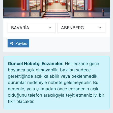
SİYASET
SAĞLIK
Paylaş
Güncel Nöbetçi Eczaneler.
Her eczane gece
boyunca açık olmayabilir, bazıları sadece
gerektiğinde açık kalabilir veya beklenmedik
durumlar nedeniyle nöbete gelemeyebilir. Bu
nedenle, yola çıkmadan önce eczanenin açık
olduğunu telefon aracılığıyla teyit etmeniz iyi bir
fikir olacaktır.