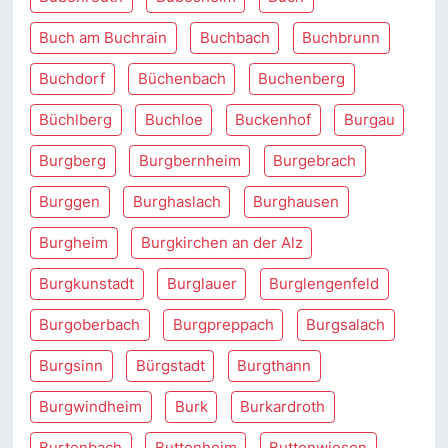
Buch am Buchrain
Buchbach
Buchbrunn
Buchdorf
Büchenbach
Buchenberg
Büchlberg
Buchloe
Buckenhof
Burgau
Burgberg
Burgbernheim
Burgebrach
Burggen
Burghaslach
Burghausen
Burgheim
Burgkirchen an der Alz
Burgkunstadt
Burglauer
Burglengenfeld
Burgoberbach
Burgpreppach
Burgsalach
Burgsinn
Bürgstadt
Burgthann
Burgwindheim
Burk
Burkardroth
Burtenbach
Buttenheim
Buttenwiesen