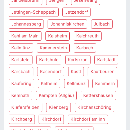
Jandelsbrunn
Jengen
Jesenwang
Jettingen-Scheppach
Jetzendorf
Johannesberg
Johanniskirchen
Julbach
Kahl am Main
Kaisheim
Kalchreuth
Kallmünz
Kammerstein
Karbach
Karlsfeld
Karlshuld
Karlskron
Karlstadt
Karsbach
Kasendorf
Kastl
Kaufbeuren
Kaufering
Kelheim
Kellmünz
Kemmern
Kemnath
Kempten (Allgäu)
Kettershausen
Kiefersfelden
Kienberg
Kirchanschöring
Kirchberg
Kirchdorf
Kirchdorf am Inn