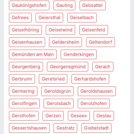
Gaukönigshofen
Gauting
Gebsattel
Gefrees
Geiersthal
Geiselbach
Geiselhöring
Geiselwind
Geisenfeld
Geisenhausen
Geldersheim
Geltendorf
Gemünden am Main
Genderkingen
Georgenberg
Georgensgmünd
Gerach
Gerbrunn
Geretsried
Gerhardshofen
Germering
Geroldsgrün
Geroldshausen
Gerolfingen
Gerolsbach
Gerolzhofen
Gersthofen
Gerzen
Gesees
Geslau
Gessertshausen
Gestratz
Giebelstadt