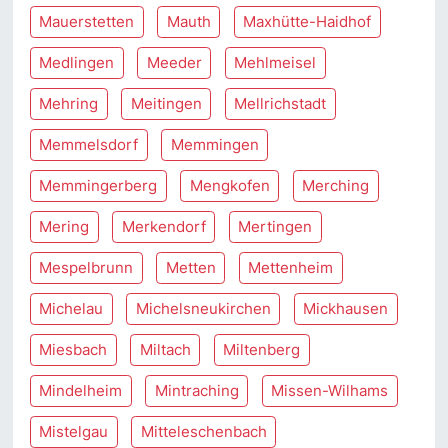
Mauerstetten
Mauth
Maxhütte-Haidhof
Medlingen
Meeder
Mehlmeisel
Mehring
Meitingen
Mellrichstadt
Memmelsdorf
Memmingen
Memmingerberg
Mengkofen
Merching
Mering
Merkendorf
Mertingen
Mespelbrunn
Metten
Mettenheim
Michelau
Michelsneukirchen
Mickhausen
Miesbach
Miltach
Miltenberg
Mindelheim
Mintraching
Missen-Wilhams
Mistelgau
Mitteleschenbach