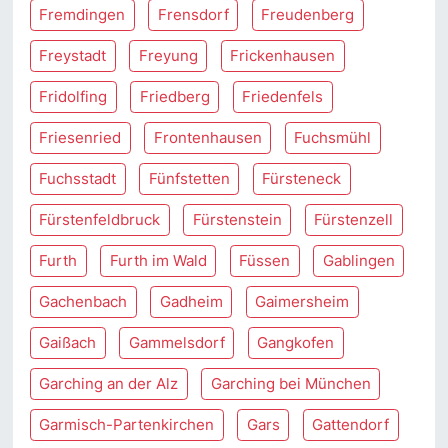
Fremdingen
Frensdorf
Freudenberg
Freystadt
Freyung
Frickenhausen
Fridolfing
Friedberg
Friedenfels
Friesenried
Frontenhausen
Fuchsmühl
Fuchsstadt
Fünfstetten
Fürsteneck
Fürstenfeldbruck
Fürstenstein
Fürstenzell
Furth
Furth im Wald
Füssen
Gablingen
Gachenbach
Gadheim
Gaimersheim
Gaißach
Gammelsdorf
Gangkofen
Garching an der Alz
Garching bei München
Garmisch-Partenkirchen
Gars
Gattendorf