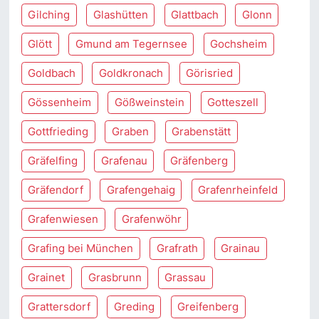
Gilching
Glashütten
Glattbach
Glonn
Glött
Gmund am Tegernsee
Gochsheim
Goldbach
Goldkronach
Görisried
Gössenheim
Gößweinstein
Gotteszell
Gottfrieding
Graben
Grabenstätt
Gräfelfing
Grafenau
Gräfenberg
Gräfendorf
Grafengehaig
Grafenrheinfeld
Grafenwiesen
Grafenwöhr
Grafing bei München
Grafrath
Grainau
Grainet
Grasbrunn
Grassau
Grattersdorf
Greding
Greifenberg