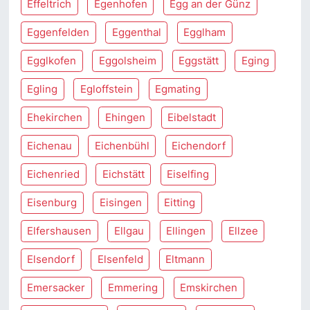
Effeltrich
Egenhofen
Egg an der Günz
Eggenfelden
Eggenthal
Egglham
Egglkofen
Eggolsheim
Eggstätt
Eging
Egling
Egloffstein
Egmating
Ehekirchen
Ehingen
Eibelstadt
Eichenau
Eichenbühl
Eichendorf
Eichenried
Eichstätt
Eiselfing
Eisenburg
Eisingen
Eitting
Elfershausen
Ellgau
Ellingen
Ellzee
Elsendorf
Elsenfeld
Eltmann
Emersacker
Emmering
Emskirchen