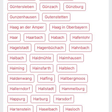
Güntersleben
Günzach
Günzburg
Gunzenhausen
Gutenstetten
Haag an der Amper
Haag in Oberbayern
Haar
Haarbach
Habach
Hafenlohr
Hagelstadt
Hagenbüchach
Hahnbach
Haibach
Haidmühle
Haimhausen
Haiming
Hainsfarth
Halblech
Haldenwang
Halfing
Hallbergmoos
Hallerndorf
Hallstadt
Hammelburg
Happurg
Harburg
Harsdorf
Hartenstein
Haselbach
Hasloch