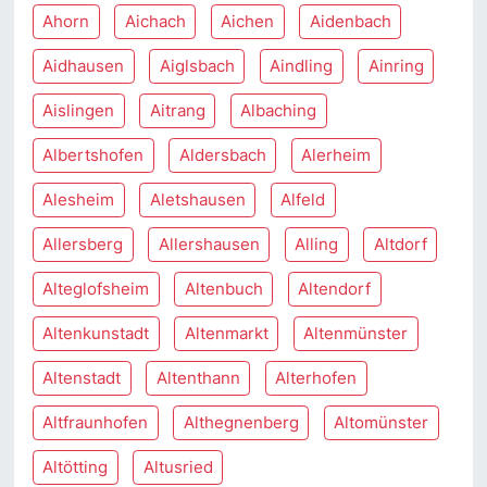
Ahorn
Aichach
Aichen
Aidenbach
Aidhausen
Aiglsbach
Aindling
Ainring
Aislingen
Aitrang
Albaching
Albertshofen
Aldersbach
Alerheim
Alesheim
Aletshausen
Alfeld
Allersberg
Allershausen
Alling
Altdorf
Alteglofsheim
Altenbuch
Altendorf
Altenkunstadt
Altenmarkt
Altenmünster
Altenstadt
Altenthann
Alterhofen
Altfraunhofen
Althegnenberg
Altomünster
Altötting
Altusried