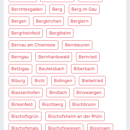
Berchtesgaden
Berg
Berg im Gau
Bergen
Bergkirchen
Berglern
Bergrheinfeld
Bergtheim
Bernau am Chiemsee
Bernbeuren
Berngau
Bernhardswald
Bernried
Betzigau
Beutelsbach
Biberbach
Biburg
Bichl
Bidingen
Biebelried
Biessenhofen
Bindlach
Binswangen
Birkenfeld
Bischberg
Bischbrunn
Bischofsgrün
Bischofsheim an der Rhön
Bischofsmais
Bischofswiesen
Bissingen