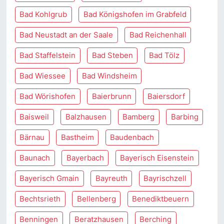
Bad Kohlgrub
Bad Königshofen im Grabfeld
Bad Neustadt an der Saale
Bad Reichenhall
Bad Staffelstein
Bad Steben
Bad Tölz
Bad Wiessee
Bad Windsheim
Bad Wörishofen
Baierbrunn
Baiersdorf
Baisweil
Balzhausen
Bamberg
Barbing
Bärnau
Bastheim
Baudenbach
Baunach
Bayerbach
Bayerisch Eisenstein
Bayerisch Gmain
Bayreuth
Bayrischzell
Bechtsrieth
Bellenberg
Benediktbeuern
Benningen
Beratzhausen
Berching