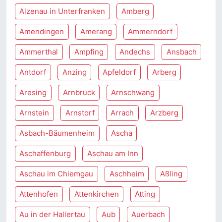
Alzenau in Unterfranken
Amberg
Amendingen
Amerang
Ammerndorf
Ammerthal
Ampfing
Andechs
Ansbach
Antdorf
Anzing
Apfeldorf
Arberg
Aresing
Arnbruck
Arnschwang
Arnstein
Arnstorf
Arrach
Arzberg
Asbach-Bäumenheim
Ascha
Aschaffenburg
Aschau am Inn
Aschau im Chiemgau
Aschheim
Aßling
Attenhofen
Attenkirchen
Atting
Au in der Hallertau
Aub
Auerbach