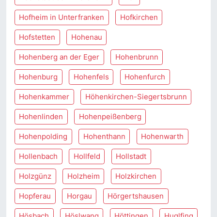
Hofheim in Unterfranken
Hofkirchen
Hofstetten
Hohenau
Hohenberg an der Eger
Hohenbrunn
Hohenburg
Hohenfels
Hohenfurch
Hohenkammer
Höhenkirchen-Siegertsbrunn
Hohenlinden
Hohenpeißenberg
Hohenpolding
Hohenthann
Hohenwarth
Hollenbach
Hollfeld
Hollstadt
Holzgünz
Holzheim
Holzkirchen
Hopferau
Horgau
Hörgertshausen
Hösbach
Höslwang
Höttingen
Huglfing