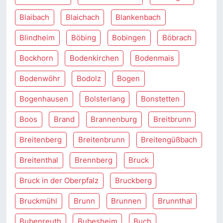
Blaibach
Blaichach
Blankenbach
Blindheim
Böbing
Bobingen
Böbrach
Bockhorn
Bodenkirchen
Bodenmais
Bodenwöhr
Bodolz
Bogen
Bogenhausen
Bolsterlang
Bonstetten
Boos
Brand
Brannenburg
Breitbrunn
Breitenberg
Breitenbrunn
Breitengüßbach
Breitenthal
Brennberg
Bruck
Bruck in der Oberpfalz
Bruckberg
Bruckmühl
Brunn
Brunnen
Brunnthal
Bubenreuth
Bubesheim
Buch