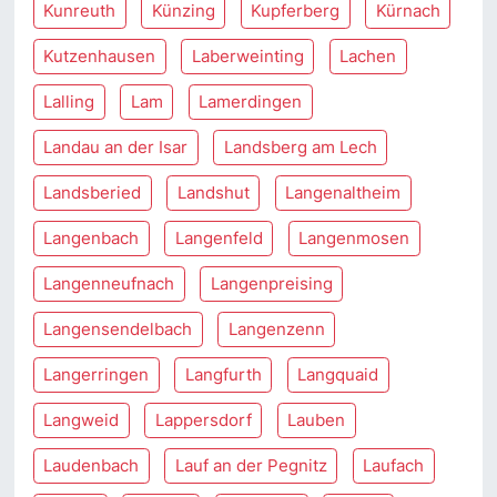
Kunreuth
Künzing
Kupferberg
Kürnach
Kutzenhausen
Laberweinting
Lachen
Lalling
Lam
Lamerdingen
Landau an der Isar
Landsberg am Lech
Landsberied
Landshut
Langenaltheim
Langenbach
Langenfeld
Langenmosen
Langenneufnach
Langenpreising
Langensendelbach
Langenzenn
Langerringen
Langfurth
Langquaid
Langweid
Lappersdorf
Lauben
Laudenbach
Lauf an der Pegnitz
Laufach