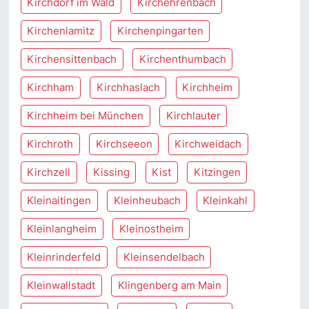
Kirchdorf im Wald
Kirchehrenbach
Kirchenlamitz
Kirchenpingarten
Kirchensittenbach
Kirchenthumbach
Kirchham
Kirchhaslach
Kirchheim
Kirchheim bei München
Kirchlauter
Kirchroth
Kirchseeon
Kirchweidach
Kirchzell
Kissing
Kist
Kitzingen
Kleinaitingen
Kleinheubach
Kleinkahl
Kleinlangheim
Kleinostheim
Kleinrinderfeld
Kleinsendelbach
Kleinwallstadt
Klingenberg am Main