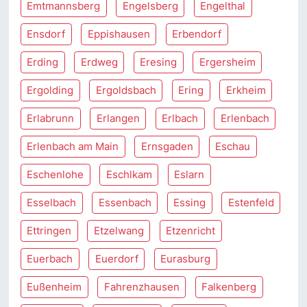
Emtmannsberg
Engelsberg
Engelthal
Ensdorf
Eppishausen
Erbendorf
Erding
Erdweg
Eresing
Ergersheim
Ergolding
Ergoldsbach
Ering
Erkheim
Erlabrunn
Erlangen
Erlbach
Erlenbach
Erlenbach am Main
Ernsgaden
Eschau
Eschenlohe
Eschlkam
Eslarn
Esselbach
Essenbach
Essing
Estenfeld
Ettringen
Etzelwang
Etzenricht
Euerbach
Euerdorf
Eurasburg
Eußenheim
Fahrenzhausen
Falkenberg