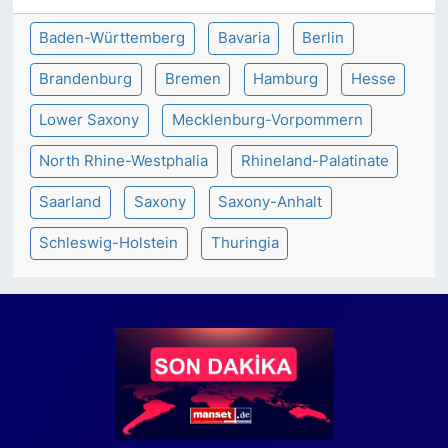
Baden-Württemberg
Bavaria
Berlin
Brandenburg
Bremen
Hamburg
Hesse
Lower Saxony
Mecklenburg-Vorpommern
North Rhine-Westphalia
Rhineland-Palatinate
Saarland
Saxony
Saxony-Anhalt
Schleswig-Holstein
Thuringia