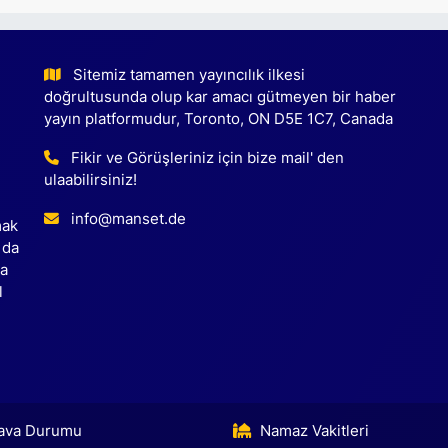
Sitemiz tamamen yayıncılık ilkesi
doğrultusunda olup kar amacı gütmeyen bir haber
yayın platformudur, Toronto, ON D5E 1C7, Canada
Fikir ve Görüşleriniz için bize mail' den
ulaabilirsiniz!
info@manset.de
mak
 da
ca
l
ava Durumu
Namaz Vakitleri