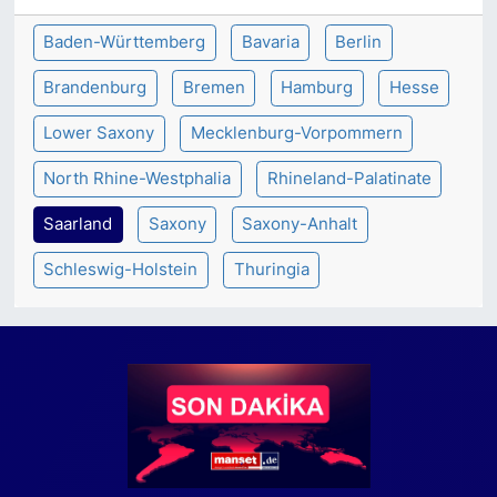
Baden-Württemberg
Bavaria
Berlin
Brandenburg
Bremen
Hamburg
Hesse
Lower Saxony
Mecklenburg-Vorpommern
North Rhine-Westphalia
Rhineland-Palatinate
Saarland
Saxony
Saxony-Anhalt
Schleswig-Holstein
Thuringia