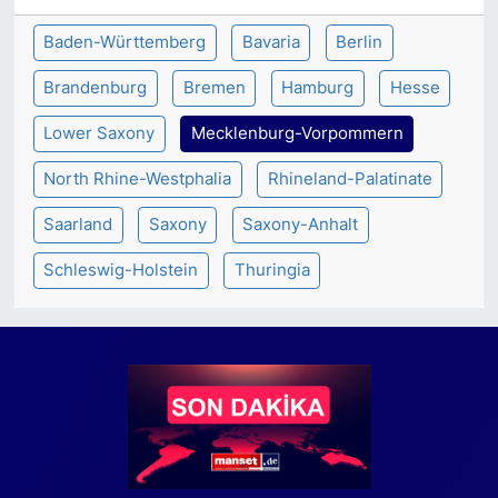
Baden-Württemberg
Bavaria
Berlin
Brandenburg
Bremen
Hamburg
Hesse
Lower Saxony
Mecklenburg-Vorpommern
North Rhine-Westphalia
Rhineland-Palatinate
Saarland
Saxony
Saxony-Anhalt
Schleswig-Holstein
Thuringia