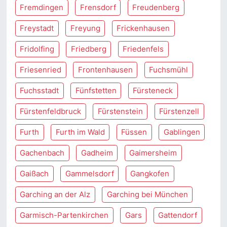
Fremdingen
Frensdorf
Freudenberg
Freystadt
Freyung
Frickenhausen
Fridolfing
Friedberg
Friedenfels
Friesenried
Frontenhausen
Fuchsmühl
Fuchsstadt
Fünfstetten
Fürsteneck
Fürstenfeldbruck
Fürstenstein
Fürstenzell
Furth
Furth im Wald
Füssen
Gablingen
Gachenbach
Gadheim
Gaimersheim
Gaißach
Gammelsdorf
Gangkofen
Garching an der Alz
Garching bei München
Garmisch-Partenkirchen
Gars
Gattendorf