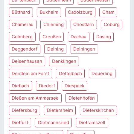
Bütthard
Buxheim
Cadolzburg
Cham
Chamerau
Chieming
Chostlarn
Coburg
Colmberg
Creußen
Dachau
Dasing
Deggendorf
Deining
Deiningen
Deisenhausen
Denklingen
Dentlein am Forst
Dettelbach
Deuerling
Diebach
Diedorf
Diespeck
Dießen am Ammersee
Dietenhofen
Dietersburg
Dietersheim
Dieterskirchen
Dietfurt
Dietmannsried
Dietramszell