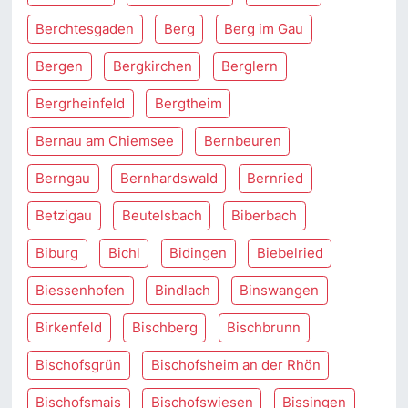
Berchtesgaden
Berg
Berg im Gau
Bergen
Bergkirchen
Berglern
Bergrheinfeld
Bergtheim
Bernau am Chiemsee
Bernbeuren
Berngau
Bernhardswald
Bernried
Betzigau
Beutelsbach
Biberbach
Biburg
Bichl
Bidingen
Biebelried
Biessenhofen
Bindlach
Binswangen
Birkenfeld
Bischberg
Bischbrunn
Bischofsgrün
Bischofsheim an der Rhön
Bischofsmais
Bischofswiesen
Bissingen