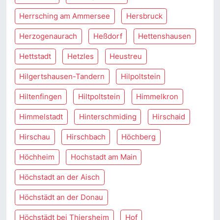
Herrsching am Ammersee
Hersbruck
Herzogenaurach
Heßdorf
Hettenshausen
Hettstadt
Hetzles
Heustreu
Hilgertshausen-Tandern
Hilpoltstein
Hiltenfingen
Hiltpoltstein
Himmelkron
Himmelstadt
Hinterschmiding
Hirschaid
Hirschau
Hirschbach
Höchberg
Höchheim
Hochstadt am Main
Höchstadt an der Aisch
Höchstädt an der Donau
Höchstädt bei Thiersheim
Hof