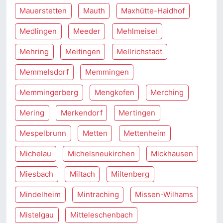
Mauerstetten
Mauth
Maxhütte-Haidhof
Medlingen
Meeder
Mehlmeisel
Mehring
Meitingen
Mellrichstadt
Memmelsdorf
Memmingen
Memmingerberg
Mengkofen
Merching
Mering
Merkendorf
Mertingen
Mespelbrunn
Metten
Mettenheim
Michelau
Michelsneukirchen
Mickhausen
Miesbach
Miltach
Miltenberg
Mindelheim
Mintraching
Missen-Wilhams
Mistelgau
Mitteleschenbach