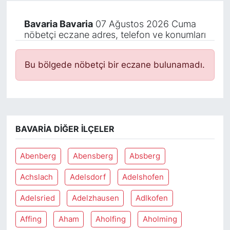
Bavaria Bavaria
07 Ağustos 2026 Cuma
nöbetçi eczane adres, telefon ve konumları
Bu bölgede nöbetçi bir eczane bulunamadı.
BAVARIA DIĞER İLÇELER
Abenberg
Abensberg
Absberg
Achslach
Adelsdorf
Adelshofen
Adelsried
Adelzhausen
Adlkofen
Affing
Aham
Aholfing
Aholming