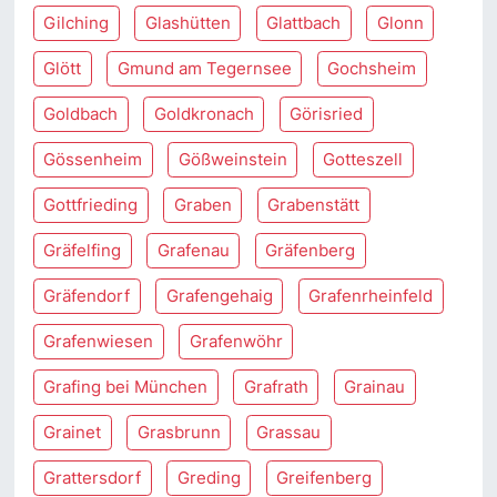
Gilching
Glashütten
Glattbach
Glonn
Glött
Gmund am Tegernsee
Gochsheim
Goldbach
Goldkronach
Görisried
Gössenheim
Gößweinstein
Gotteszell
Gottfrieding
Graben
Grabenstätt
Gräfelfing
Grafenau
Gräfenberg
Gräfendorf
Grafengehaig
Grafenrheinfeld
Grafenwiesen
Grafenwöhr
Grafing bei München
Grafrath
Grainau
Grainet
Grasbrunn
Grassau
Grattersdorf
Greding
Greifenberg