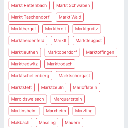
Markt Rettenbach
Markt Schwaben
Markt Taschendorf
Markt Wald
Marktbergel
Marktbreit
Marktgraitz
Marktheidenfeld
Marktl
Marktleugast
Marktleuthen
Marktoberdorf
Marktoffingen
Marktredwitz
Marktrodach
Marktschellenberg
Marktschorgast
Marktsteft
Marktzeuln
Marloffstein
Maroldsweisach
Marquartstein
Martinsheim
Marxheim
Marzling
Maßbach
Massing
Mauern