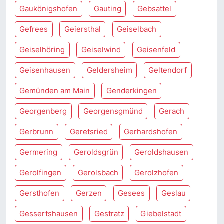
Gaukönigshofen
Gauting
Gebsattel
Gefrees
Geiersthal
Geiselbach
Geiselhöring
Geiselwind
Geisenfeld
Geisenhausen
Geldersheim
Geltendorf
Gemünden am Main
Genderkingen
Georgenberg
Georgensgmünd
Gerach
Gerbrunn
Geretsried
Gerhardshofen
Germering
Geroldsgrün
Geroldshausen
Gerolfingen
Gerolsbach
Gerolzhofen
Gersthofen
Gerzen
Gesees
Geslau
Gessertshausen
Gestratz
Giebelstadt