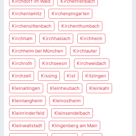
Kirchdorf im Wald
Kirchehrenbach
Kirchenlamitz
Kirchenpingarten
Kirchensittenbach
Kirchenthumbach
Kirchham
Kirchhaslach
Kirchheim
Kirchheim bei München
Kirchlauter
Kirchroth
Kirchseeon
Kirchweidach
Kirchzell
Kissing
Kist
Kitzingen
Kleinaitingen
Kleinheubach
Kleinkahl
Kleinlangheim
Kleinostheim
Kleinrinderfeld
Kleinsendelbach
Kleinwallstadt
Klingenberg am Main