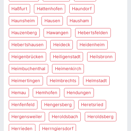
Haßfurt
Hattenhofen
Haundorf
Haunsheim
Hausen
Hausham
Hauzenberg
Hawangen
Hebertsfelden
Hebertshausen
Heideck
Heidenheim
Heigenbrücken
Heiligenstadt
Heilsbronn
Heimbuchenthal
Heimenkirch
Heimertingen
Helmbrechts
Helmstadt
Hemau
Hemhofen
Hendungen
Henfenfeld
Hengersberg
Heretsried
Hergensweiler
Heroldsbach
Heroldsberg
Herrieden
Herrngiersdorf