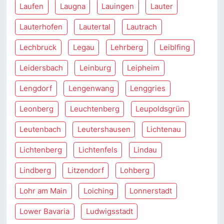
Laufen
Laugna
Lauingen
Lauter
Lauterhofen
Lautertal
Lautrach
Lechbruck
Legau
Lehrberg
Leiblfing
Leidersbach
Leinburg
Leipheim
Lengdorf
Lengenwang
Lenggries
Leonberg
Leuchtenberg
Leupoldsgrün
Leutenbach
Leutershausen
Lichtenau
Lichtenberg
Lichtenfels
Lindau
Lindberg
Litzendorf
Lohberg
Lohr am Main
Loiching
Lonnerstadt
Lower Bavaria
Ludwigsstadt