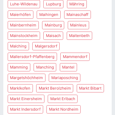
Luhe-Wildenau
Lupburg
Mähring
Maierhöfen
Maihingen
Mainaschaff
Mainbernheim
Mainburg
Mainleus
Mainstockheim
Maisach
Maitenbeth
Malching
Malgersdorf
Mallersdorf-Pfaffenberg
Mammendorf
Mamming
Manching
Mantel
Margetshöchheim
Mariaposching
Marklkofen
Markt Berolzheim
Markt Bibart
Markt Einersheim
Markt Erlbach
Markt Indersdorf
Markt Nordheim