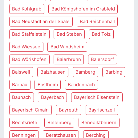
Bad Kohlgrub
Bad Königshofen im Grabfeld
Bad Neustadt an der Saale
Bad Reichenhall
Bad Staffelstein
Bad Steben
Bad Tölz
Bad Wiessee
Bad Windsheim
Bad Wörishofen
Baierbrunn
Baiersdorf
Baisweil
Balzhausen
Bamberg
Barbing
Bärnau
Bastheim
Baudenbach
Baunach
Bayerbach
Bayerisch Eisenstein
Bayerisch Gmain
Bayreuth
Bayrischzell
Bechtsrieth
Bellenberg
Benediktbeuern
Benningen
Beratzhausen
Berching