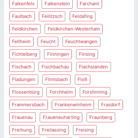
Falkenfels
Falkenstein
Farchant
Faulbach
Feilitzsch
Feldafing
Feldkirchen
Feldkirchen-Westerham
Fellheim
Feucht
Feuchtwangen
Fichtelberg
Finningen
Finsing
Fischach
Fischbachau
Flachslanden
Fladungen
Flintsbach
Floß
Flossenbürg
Forchheim
Forstinning
Frammersbach
Frankenwinheim
Frasdorf
Frauenau
Fraueneuharting
Fraunberg
Freihung
Freilassing
Freising