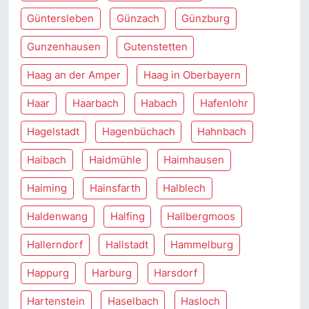
Güntersleben
Günzach
Günzburg
Gunzenhausen
Gutenstetten
Haag an der Amper
Haag in Oberbayern
Haar
Haarbach
Habach
Hafenlohr
Hagelstadt
Hagenbüchach
Hahnbach
Haibach
Haidmühle
Haimhausen
Haiming
Hainsfarth
Halblech
Haldenwang
Halfing
Hallbergmoos
Hallerndorf
Hallstadt
Hammelburg
Happurg
Harburg
Harsdorf
Hartenstein
Haselbach
Hasloch