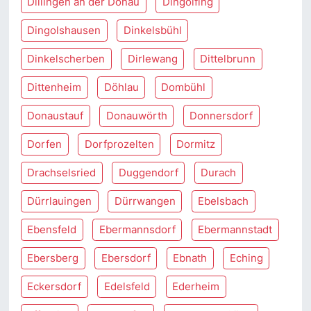
Dillingen an der Donau
Dingolfing
Dingolshausen
Dinkelsbühl
Dinkelscherben
Dirlewang
Dittelbrunn
Dittenheim
Döhlau
Dombühl
Donaustauf
Donauwörth
Donnersdorf
Dorfen
Dorfprozelten
Dormitz
Drachselsried
Duggendorf
Durach
Dürrlauingen
Dürrwangen
Ebelsbach
Ebensfeld
Ebermannsdorf
Ebermannstadt
Ebersberg
Ebersdorf
Ebnath
Eching
Eckersdorf
Edelsfeld
Ederheim