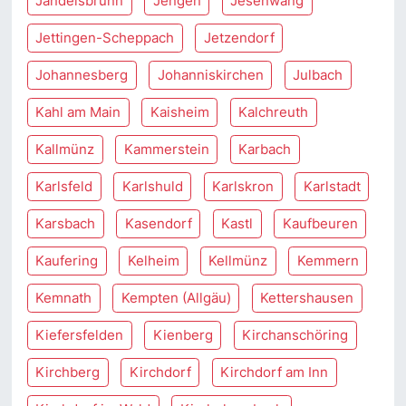
Jandelsbrunn
Jengen
Jesenwang
Jettingen-Scheppach
Jetzendorf
Johannesberg
Johanniskirchen
Julbach
Kahl am Main
Kaisheim
Kalchreuth
Kallmünz
Kammerstein
Karbach
Karlsfeld
Karlshuld
Karlskron
Karlstadt
Karsbach
Kasendorf
Kastl
Kaufbeuren
Kaufering
Kelheim
Kellmünz
Kemmern
Kemnath
Kempten (Allgäu)
Kettershausen
Kiefersfelden
Kienberg
Kirchanschöring
Kirchberg
Kirchdorf
Kirchdorf am Inn