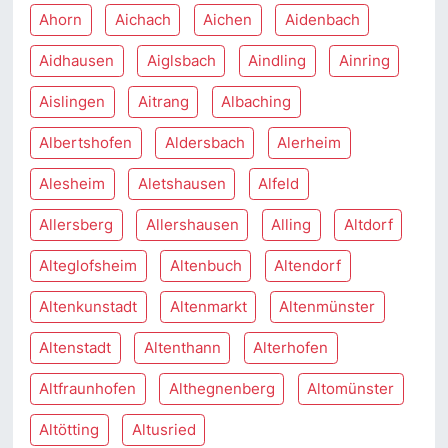
Ahorn
Aichach
Aichen
Aidenbach
Aidhausen
Aiglsbach
Aindling
Ainring
Aislingen
Aitrang
Albaching
Albertshofen
Aldersbach
Alerheim
Alesheim
Aletshausen
Alfeld
Allersberg
Allershausen
Alling
Altdorf
Alteglofsheim
Altenbuch
Altendorf
Altenkunstadt
Altenmarkt
Altenmünster
Altenstadt
Altenthann
Alterhofen
Altfraunhofen
Althegnenberg
Altomünster
Altötting
Altusried