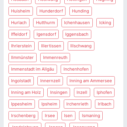
Huisheim
Hunderdorf
Hunding
Hurlach
Hutthurm
Ichenhausen
Icking
Iffeldorf
Igensdorf
Iggensbach
Ihrlerstein
Illertissen
Illschwang
Ilmmünster
Immenreuth
Immenstadt im Allgäu
Inchenhofen
Ingolstadt
Innernzell
Inning am Ammersee
Inning am Holz
Insingen
Inzell
Iphofen
Ippesheim
Ipsheim
Irchenrieth
Irlbach
Irschenberg
Irsee
Isen
Ismaning