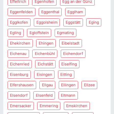
Effeltrich
Egenhofen
Egg an der Günz
Eggenfelden
Eggenthal
Egglham
Egglkofen
Eggolsheim
Eggstätt
Eging
Egling
Egloffstein
Egmating
Ehekirchen
Ehingen
Eibelstadt
Eichenau
Eichenbühl
Eichendorf
Eichenried
Eichstätt
Eiselfing
Eisenburg
Eisingen
Eitting
Elfershausen
Ellgau
Ellingen
Ellzee
Elsendorf
Elsenfeld
Eltmann
Emersacker
Emmering
Emskirchen