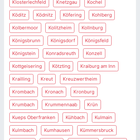
Klosterlechfeld
Knetzgau
Kochel
Köditz
Ködnitz
Köfering
Kohlberg
Kolbermoor
Kolitzheim
Kollnburg
Königsbrunn
Königsdorf
Königsfeld
Königstein
Konradsreuth
Konzell
Kottgeisering
Kötzting
Kraiburg am Inn
Krailling
Kreut
Kreuzwertheim
Krombach
Kronach
Kronburg
Krumbach
Krummennaab
Krün
Kueps Oberfranken
Kühbach
Kulmain
Kulmbach
Kumhausen
Kümmersbruck