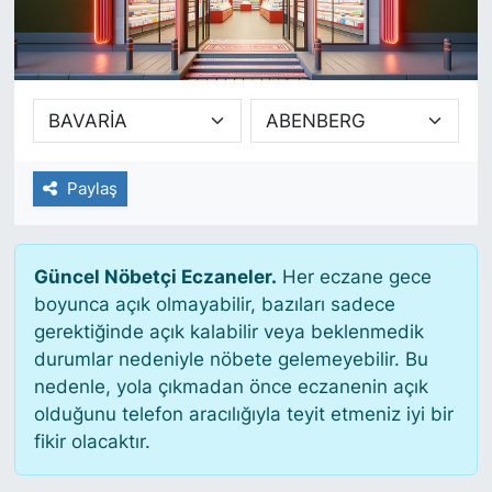
SİYASET
SAĞLIK
Paylaş
Güncel Nöbetçi Eczaneler.
Her eczane gece
boyunca açık olmayabilir, bazıları sadece
gerektiğinde açık kalabilir veya beklenmedik
durumlar nedeniyle nöbete gelemeyebilir. Bu
nedenle, yola çıkmadan önce eczanenin açık
olduğunu telefon aracılığıyla teyit etmeniz iyi bir
fikir olacaktır.