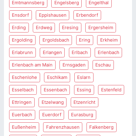
Emtmannsberg
Engelsberg
Engelthal
Ensdorf
Eppishausen
Erbendorf
Erding
Erdweg
Eresing
Ergersheim
Ergolding
Ergoldsbach
Ering
Erkheim
Erlabrunn
Erlangen
Erlbach
Erlenbach
Erlenbach am Main
Ernsgaden
Eschau
Eschenlohe
Eschlkam
Eslarn
Esselbach
Essenbach
Essing
Estenfeld
Ettringen
Etzelwang
Etzenricht
Euerbach
Euerdorf
Eurasburg
Eußenheim
Fahrenzhausen
Falkenberg