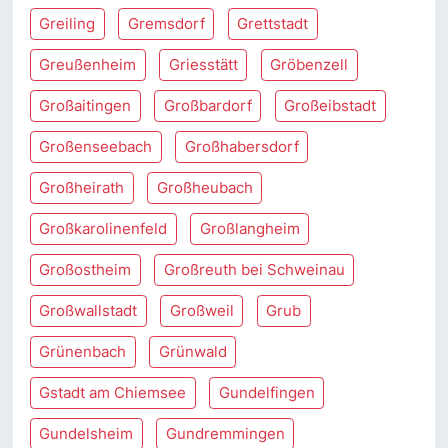
Greiling
Gremsdorf
Grettstadt
Greußenheim
Griesstätt
Gröbenzell
Großaitingen
Großbardorf
Großeibstadt
Großenseebach
Großhabersdorf
Großheirath
Großheubach
Großkarolinenfeld
Großlangheim
Großostheim
Großreuth bei Schweinau
Großwallstadt
Großweil
Grub
Grünenbach
Grünwald
Gstadt am Chiemsee
Gundelfingen
Gundelsheim
Gundremmingen