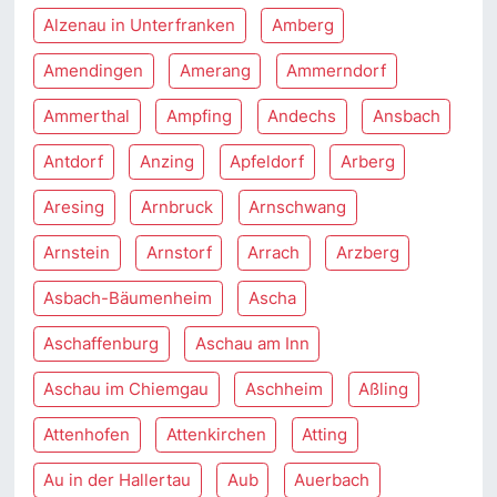
Alzenau in Unterfranken
Amberg
Amendingen
Amerang
Ammerndorf
Ammerthal
Ampfing
Andechs
Ansbach
Antdorf
Anzing
Apfeldorf
Arberg
Aresing
Arnbruck
Arnschwang
Arnstein
Arnstorf
Arrach
Arzberg
Asbach-Bäumenheim
Ascha
Aschaffenburg
Aschau am Inn
Aschau im Chiemgau
Aschheim
Aßling
Attenhofen
Attenkirchen
Atting
Au in der Hallertau
Aub
Auerbach