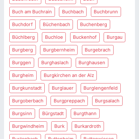
Buch am Buchrain
Buchbach
Buchbrunn
Buchdorf
Büchenbach
Buchenberg
Büchlberg
Buchloe
Buckenhof
Burgau
Burgberg
Burgbernheim
Burgebrach
Burggen
Burghaslach
Burghausen
Burgheim
Burgkirchen an der Alz
Burgkunstadt
Burglauer
Burglengenfeld
Burgoberbach
Burgpreppach
Burgsalach
Burgsinn
Bürgstadt
Burgthann
Burgwindheim
Burk
Burkardroth
Burtenbach
Buttenheim
Buttenwiesen