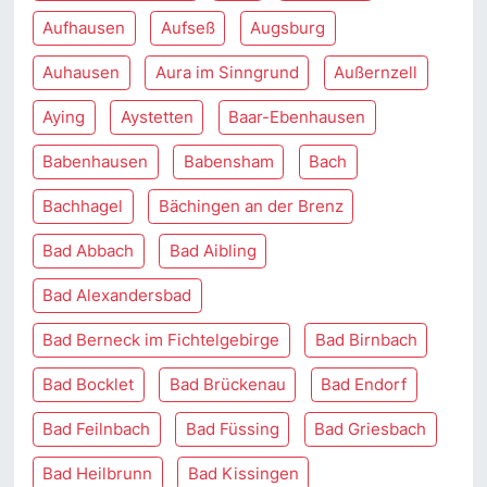
Aufhausen
Aufseß
Augsburg
Auhausen
Aura im Sinngrund
Außernzell
Aying
Aystetten
Baar-Ebenhausen
Babenhausen
Babensham
Bach
Bachhagel
Bächingen an der Brenz
Bad Abbach
Bad Aibling
Bad Alexandersbad
Bad Berneck im Fichtelgebirge
Bad Birnbach
Bad Bocklet
Bad Brückenau
Bad Endorf
Bad Feilnbach
Bad Füssing
Bad Griesbach
Bad Heilbrunn
Bad Kissingen