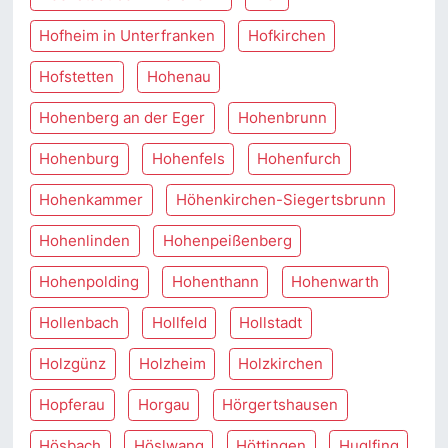
Hofheim in Unterfranken
Hofkirchen
Hofstetten
Hohenau
Hohenberg an der Eger
Hohenbrunn
Hohenburg
Hohenfels
Hohenfurch
Hohenkammer
Höhenkirchen-Siegertsbrunn
Hohenlinden
Hohenpeißenberg
Hohenpolding
Hohenthann
Hohenwarth
Hollenbach
Hollfeld
Hollstadt
Holzgünz
Holzheim
Holzkirchen
Hopferau
Horgau
Hörgertshausen
Hösbach
Höslwang
Höttingen
Huglfing