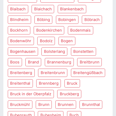
Blaibach
Blaichach
Blankenbach
Blindheim
Böbing
Bobingen
Böbrach
Bockhorn
Bodenkirchen
Bodenmais
Bodenwöhr
Bodolz
Bogen
Bogenhausen
Bolsterlang
Bonstetten
Boos
Brand
Brannenburg
Breitbrunn
Breitenberg
Breitenbrunn
Breitengüßbach
Breitenthal
Brennberg
Bruck
Bruck in der Oberpfalz
Bruckberg
Bruckmühl
Brunn
Brunnen
Brunnthal
Bubenreuth
Bubesheim
Buch