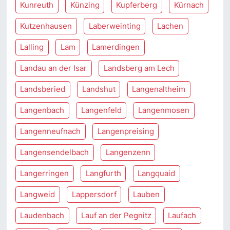
Kunreuth
Künzing
Kupferberg
Kürnach
Kutzenhausen
Laberweinting
Lachen
Lalling
Lam
Lamerdingen
Landau an der Isar
Landsberg am Lech
Landsberied
Landshut
Langenaltheim
Langenbach
Langenfeld
Langenmosen
Langenneufnach
Langenpreising
Langensendelbach
Langenzenn
Langerringen
Langfurth
Langquaid
Langweid
Lappersdorf
Lauben
Laudenbach
Lauf an der Pegnitz
Laufach