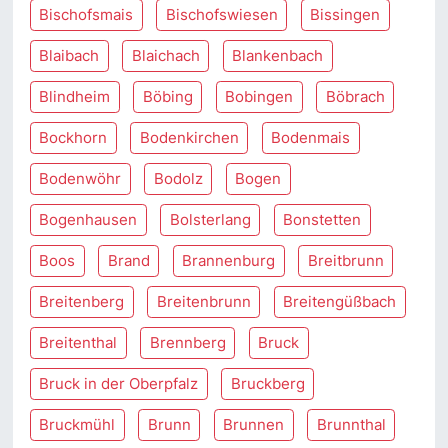
Bischofsmais
Bischofswiesen
Bissingen
Blaibach
Blaichach
Blankenbach
Blindheim
Böbing
Bobingen
Böbrach
Bockhorn
Bodenkirchen
Bodenmais
Bodenwöhr
Bodolz
Bogen
Bogenhausen
Bolsterlang
Bonstetten
Boos
Brand
Brannenburg
Breitbrunn
Breitenberg
Breitenbrunn
Breitengüßbach
Breitenthal
Brennberg
Bruck
Bruck in der Oberpfalz
Bruckberg
Bruckmühl
Brunn
Brunnen
Brunnthal