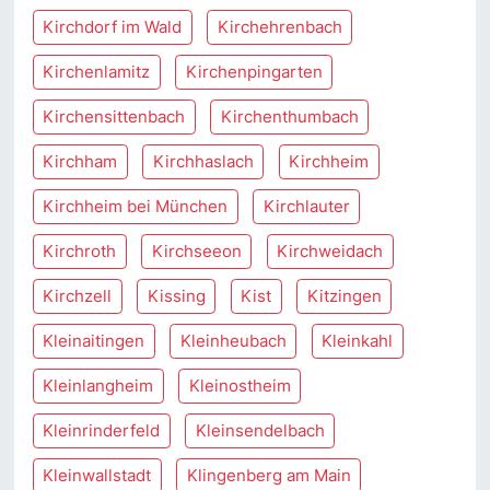
Kirchdorf im Wald
Kirchehrenbach
Kirchenlamitz
Kirchenpingarten
Kirchensittenbach
Kirchenthumbach
Kirchham
Kirchhaslach
Kirchheim
Kirchheim bei München
Kirchlauter
Kirchroth
Kirchseeon
Kirchweidach
Kirchzell
Kissing
Kist
Kitzingen
Kleinaitingen
Kleinheubach
Kleinkahl
Kleinlangheim
Kleinostheim
Kleinrinderfeld
Kleinsendelbach
Kleinwallstadt
Klingenberg am Main