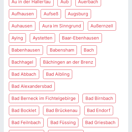
Au in der Hallertau
Aub
Auerbach
Aufhausen
Aufseß
Augsburg
Auhausen
Aura im Sinngrund
Außernzell
Aying
Aystetten
Baar-Ebenhausen
Babenhausen
Babensham
Bach
Bachhagel
Bächingen an der Brenz
Bad Abbach
Bad Aibling
Bad Alexandersbad
Bad Berneck im Fichtelgebirge
Bad Birnbach
Bad Bocklet
Bad Brückenau
Bad Endorf
Bad Feilnbach
Bad Füssing
Bad Griesbach