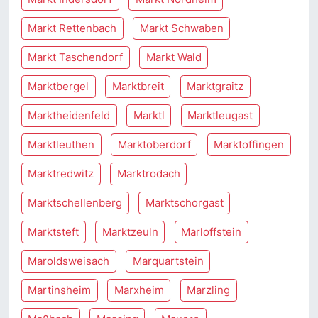
Markt Rettenbach
Markt Schwaben
Markt Taschendorf
Markt Wald
Marktbergel
Marktbreit
Marktgraitz
Marktheidenfeld
Marktl
Marktleugast
Marktleuthen
Marktoberdorf
Marktoffingen
Marktredwitz
Marktrodach
Marktschellenberg
Marktschorgast
Marktsteft
Marktzeuln
Marloffstein
Maroldsweisach
Marquartstein
Martinsheim
Marxheim
Marzling