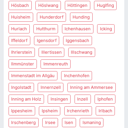
Hösbach
Höslwang
Höttingen
Huglfing
Huisheim
Hunderdorf
Hunding
Hurlach
Hutthurm
Ichenhausen
Icking
Iffeldorf
Igensdorf
Iggensbach
Ihrlerstein
Illertissen
Illschwang
Ilmmünster
Immenreuth
Immenstadt im Allgäu
Inchenhofen
Ingolstadt
Innernzell
Inning am Ammersee
Inning am Holz
Insingen
Inzell
Iphofen
Ippesheim
Ipsheim
Irchenrieth
Irlbach
Irschenberg
Irsee
Isen
Ismaning