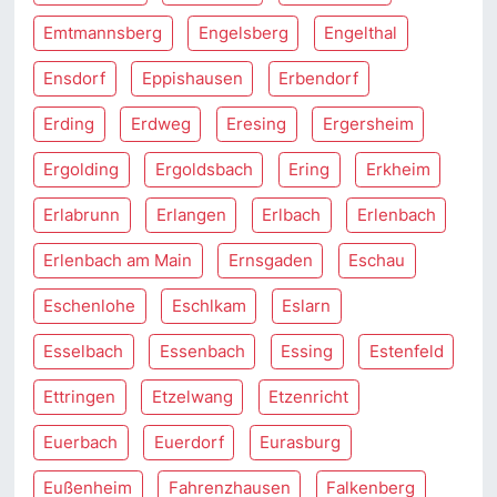
Emtmannsberg
Engelsberg
Engelthal
Ensdorf
Eppishausen
Erbendorf
Erding
Erdweg
Eresing
Ergersheim
Ergolding
Ergoldsbach
Ering
Erkheim
Erlabrunn
Erlangen
Erlbach
Erlenbach
Erlenbach am Main
Ernsgaden
Eschau
Eschenlohe
Eschlkam
Eslarn
Esselbach
Essenbach
Essing
Estenfeld
Ettringen
Etzelwang
Etzenricht
Euerbach
Euerdorf
Eurasburg
Eußenheim
Fahrenzhausen
Falkenberg