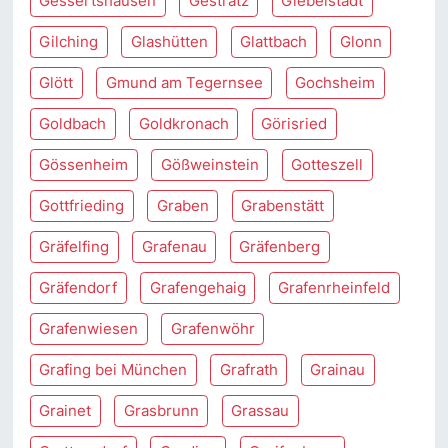
Gessertshausen
Gestratz
Giebelstadt
Gilching
Glashütten
Glattbach
Glonn
Glött
Gmund am Tegernsee
Gochsheim
Goldbach
Goldkronach
Görisried
Gössenheim
Gößweinstein
Gotteszell
Gottfrieding
Graben
Grabenstätt
Gräfelfing
Grafenau
Gräfenberg
Gräfendorf
Grafengehaig
Grafenrheinfeld
Grafenwiesen
Grafenwöhr
Grafing bei München
Grafrath
Grainau
Grainet
Grasbrunn
Grassau