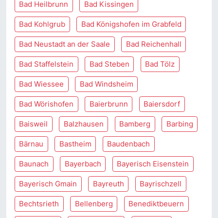
Bad Heilbrunn
Bad Kissingen
Bad Kohlgrub
Bad Königshofen im Grabfeld
Bad Neustadt an der Saale
Bad Reichenhall
Bad Staffelstein
Bad Steben
Bad Tölz
Bad Wiessee
Bad Windsheim
Bad Wörishofen
Baierbrunn
Baiersdorf
Baisweil
Balzhausen
Bamberg
Barbing
Bärnau
Bastheim
Baudenbach
Baunach
Bayerbach
Bayerisch Eisenstein
Bayerisch Gmain
Bayreuth
Bayrischzell
Bechtsrieth
Bellenberg
Benediktbeuern