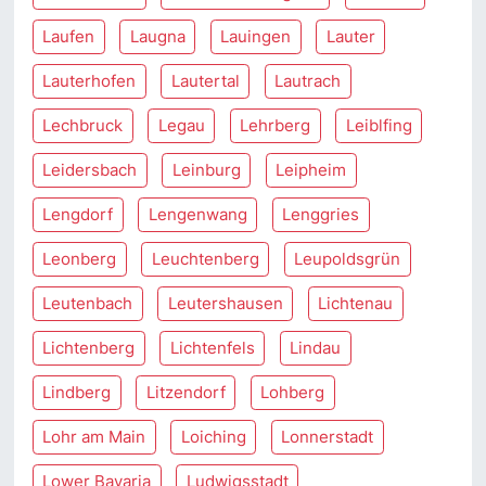
Laufen
Laugna
Lauingen
Lauter
Lauterhofen
Lautertal
Lautrach
Lechbruck
Legau
Lehrberg
Leiblfing
Leidersbach
Leinburg
Leipheim
Lengdorf
Lengenwang
Lenggries
Leonberg
Leuchtenberg
Leupoldsgrün
Leutenbach
Leutershausen
Lichtenau
Lichtenberg
Lichtenfels
Lindau
Lindberg
Litzendorf
Lohberg
Lohr am Main
Loiching
Lonnerstadt
Lower Bavaria
Ludwigsstadt