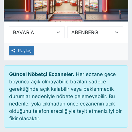
SİYASET
SAĞLIK
Paylaş
Güncel Nöbetçi Eczaneler.
Her eczane gece
boyunca açık olmayabilir, bazıları sadece
gerektiğinde açık kalabilir veya beklenmedik
durumlar nedeniyle nöbete gelemeyebilir. Bu
nedenle, yola çıkmadan önce eczanenin açık
olduğunu telefon aracılığıyla teyit etmeniz iyi bir
fikir olacaktır.