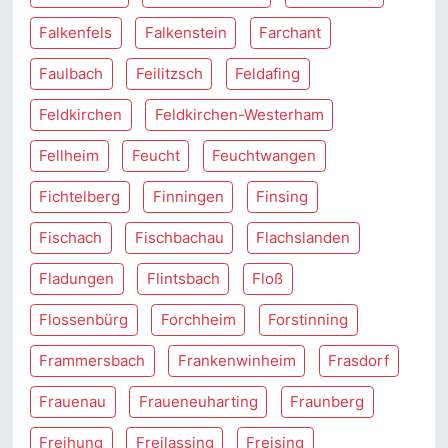
Falkenfels
Falkenstein
Farchant
Faulbach
Feilitzsch
Feldafing
Feldkirchen
Feldkirchen-Westerham
Fellheim
Feucht
Feuchtwangen
Fichtelberg
Finningen
Finsing
Fischach
Fischbachau
Flachslanden
Fladungen
Flintsbach
Floß
Flossenbürg
Forchheim
Forstinning
Frammersbach
Frankenwinheim
Frasdorf
Frauenau
Fraueneuharting
Fraunberg
Freihung
Freilassing
Freising