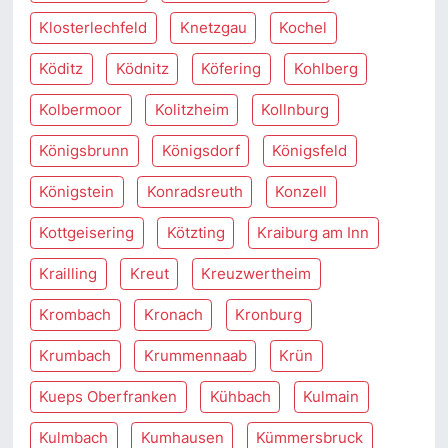
Klosterlechfeld
Knetzgau
Kochel
Köditz
Ködnitz
Köfering
Kohlberg
Kolbermoor
Kolitzheim
Kollnburg
Königsbrunn
Königsdorf
Königsfeld
Königstein
Konradsreuth
Konzell
Kottgeisering
Kötzting
Kraiburg am Inn
Krailling
Kreut
Kreuzwertheim
Krombach
Kronach
Kronburg
Krumbach
Krummennaab
Krün
Kueps Oberfranken
Kühbach
Kulmain
Kulmbach
Kumhausen
Kümmersbruck