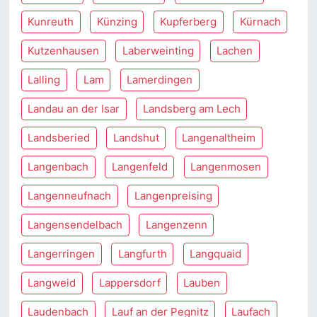
Kunreuth
Künzing
Kupferberg
Kürnach
Kutzenhausen
Laberweinting
Lachen
Lalling
Lam
Lamerdingen
Landau an der Isar
Landsberg am Lech
Landsberied
Landshut
Langenaltheim
Langenbach
Langenfeld
Langenmosen
Langenneufnach
Langenpreising
Langensendelbach
Langenzenn
Langerringen
Langfurth
Langquaid
Langweid
Lappersdorf
Lauben
Laudenbach
Lauf an der Pegnitz
Laufach