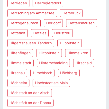
Herrieden
Herrngiersdorf
Herrsching am Ammersee
Hersbruck
Herzogenaurach
Heßdorf
Hettenshausen
Hettstadt
Hetzles
Heustreu
Hilgertshausen-Tandern
Hilpoltstein
Hiltenfingen
Hiltpoltstein
Himmelkron
Himmelstadt
Hinterschmiding
Hirschaid
Hirschau
Hirschbach
Höchberg
Höchheim
Hochstadt am Main
Höchstadt an der Aisch
Höchstädt an der Donau