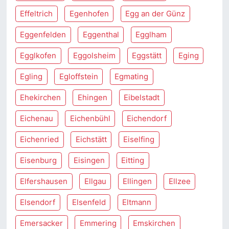
Effeltrich
Egenhofen
Egg an der Günz
Eggenfelden
Eggenthal
Egglham
Egglkofen
Eggolsheim
Eggstätt
Eging
Egling
Egloffstein
Egmating
Ehekirchen
Ehingen
Eibelstadt
Eichenau
Eichenbühl
Eichendorf
Eichenried
Eichstätt
Eiselfing
Eisenburg
Eisingen
Eitting
Elfershausen
Ellgau
Ellingen
Ellzee
Elsendorf
Elsenfeld
Eltmann
Emersacker
Emmering
Emskirchen