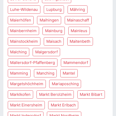
Luhe-Wildenau
Lupburg
Mähring
Maierhöfen
Maihingen
Mainaschaff
Mainbernheim
Mainburg
Mainleus
Mainstockheim
Maisach
Maitenbeth
Malching
Malgersdorf
Mallersdorf-Pfaffenberg
Mammendorf
Mamming
Manching
Mantel
Margetshöchheim
Mariaposching
Marklkofen
Markt Berolzheim
Markt Bibart
Markt Einersheim
Markt Erlbach
Markt Indersdorf
Markt Nordheim