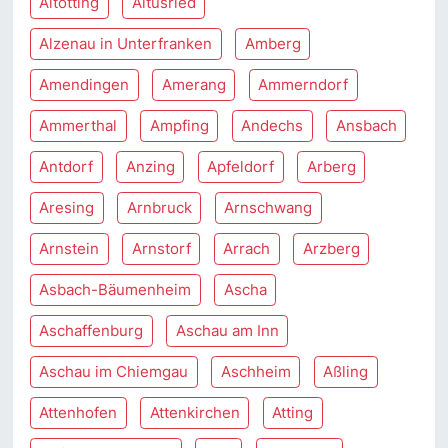
Altötting
Altusried
Alzenau in Unterfranken
Amberg
Amendingen
Amerang
Ammerndorf
Ammerthal
Ampfing
Andechs
Ansbach
Antdorf
Anzing
Apfeldorf
Arberg
Aresing
Arnbruck
Arnschwang
Arnstein
Arnstorf
Arrach
Arzberg
Asbach-Bäumenheim
Ascha
Aschaffenburg
Aschau am Inn
Aschau im Chiemgau
Aschheim
Aßling
Attenhofen
Attenkirchen
Atting