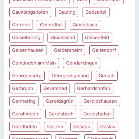
Gaukönigshofen
Gauting
Gebsattel
Gefrees
Geiersthal
Geiselbach
Geiselhöring
Geiselwind
Geisenfeld
Geisenhausen
Geldersheim
Geltendorf
Gemünden am Main
Genderkingen
Georgenberg
Georgensgmünd
Gerach
Gerbrunn
Geretsried
Gerhardshofen
Germering
Geroldsgrün
Geroldshausen
Gerolfingen
Gerolsbach
Gerolzhofen
Gersthofen
Gerzen
Gesees
Geslau