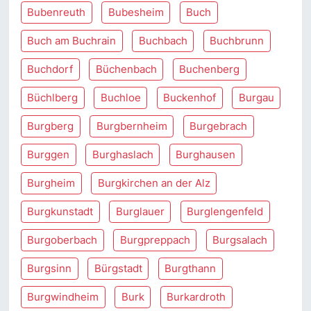
Bubenreuth
Bubesheim
Buch
Buch am Buchrain
Buchbach
Buchbrunn
Buchdorf
Büchenbach
Buchenberg
Büchlberg
Buchloe
Buckenhof
Burgau
Burgberg
Burgbernheim
Burgebrach
Burggen
Burghaslach
Burghausen
Burgheim
Burgkirchen an der Alz
Burgkunstadt
Burglauer
Burglengenfeld
Burgoberbach
Burgpreppach
Burgsalach
Burgsinn
Bürgstadt
Burgthann
Burgwindheim
Burk
Burkardroth