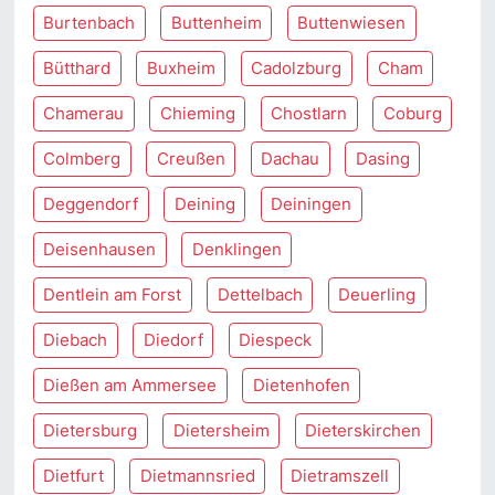
Burtenbach
Buttenheim
Buttenwiesen
Bütthard
Buxheim
Cadolzburg
Cham
Chamerau
Chieming
Chostlarn
Coburg
Colmberg
Creußen
Dachau
Dasing
Deggendorf
Deining
Deiningen
Deisenhausen
Denklingen
Dentlein am Forst
Dettelbach
Deuerling
Diebach
Diedorf
Diespeck
Dießen am Ammersee
Dietenhofen
Dietersburg
Dietersheim
Dieterskirchen
Dietfurt
Dietmannsried
Dietramszell