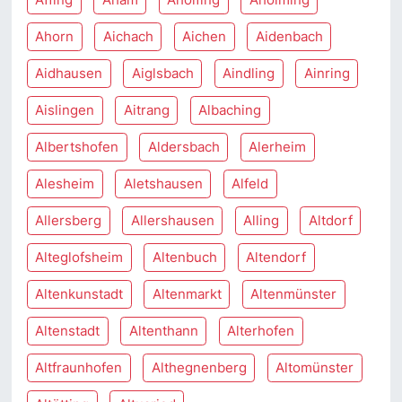
Ahorn
Aichach
Aichen
Aidenbach
Aidhausen
Aiglsbach
Aindling
Ainring
Aislingen
Aitrang
Albaching
Albertshofen
Aldersbach
Alerheim
Alesheim
Aletshausen
Alfeld
Allersberg
Allershausen
Alling
Altdorf
Alteglofsheim
Altenbuch
Altendorf
Altenkunstadt
Altenmarkt
Altenmünster
Altenstadt
Altenthann
Alterhofen
Altfraunhofen
Althegnenberg
Altomünster