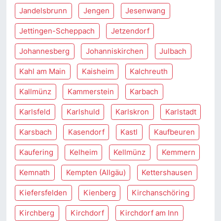
Jandelsbrunn
Jengen
Jesenwang
Jettingen-Scheppach
Jetzendorf
Johannesberg
Johanniskirchen
Julbach
Kahl am Main
Kaisheim
Kalchreuth
Kallmünz
Kammerstein
Karbach
Karlsfeld
Karlshuld
Karlskron
Karlstadt
Karsbach
Kasendorf
Kastl
Kaufbeuren
Kaufering
Kelheim
Kellmünz
Kemmern
Kemnath
Kempten (Allgäu)
Kettershausen
Kiefersfelden
Kienberg
Kirchanschöring
Kirchberg
Kirchdorf
Kirchdorf am Inn