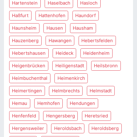
Hartenstein
Haselbach
Hasloch
Haßfurt
Hattenhofen
Haundorf
Haunsheim
Hausen
Hausham
Hauzenberg
Hawangen
Hebertsfelden
Hebertshausen
Heideck
Heidenheim
Heigenbrücken
Heiligenstadt
Heilsbronn
Heimbuchenthal
Heimenkirch
Heimertingen
Helmbrechts
Helmstadt
Hemau
Hemhofen
Hendungen
Henfenfeld
Hengersberg
Heretsried
Hergensweiler
Heroldsbach
Heroldsberg