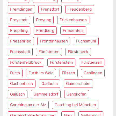
Fremdingen
Frensdorf
Freudenberg
Freystadt
Freyung
Frickenhausen
Fridolfing
Friedberg
Friedenfels
Friesenried
Frontenhausen
Fuchsmühl
Fuchsstadt
Fünfstetten
Fürsteneck
Fürstenfeldbruck
Fürstenstein
Fürstenzell
Furth
Furth im Wald
Füssen
Gablingen
Gachenbach
Gadheim
Gaimersheim
Gaißach
Gammelsdorf
Gangkofen
Garching an der Alz
Garching bei München
Garmisch-Partenkirchen
Gars
Gattendorf