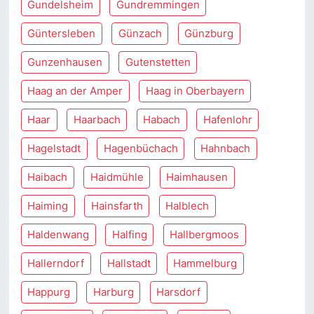
Gundelsheim
Gundremmingen
Güntersleben
Günzach
Günzburg
Gunzenhausen
Gutenstetten
Haag an der Amper
Haag in Oberbayern
Haar
Haarbach
Habach
Hafenlohr
Hagelstadt
Hagenbüchach
Hahnbach
Haibach
Haidmühle
Haimhausen
Haiming
Hainsfarth
Halblech
Haldenwang
Halfing
Hallbergmoos
Hallerndorf
Hallstadt
Hammelburg
Happurg
Harburg
Harsdorf