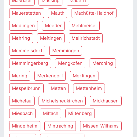
Maßbach
Massing
Mauern
Mauerstetten
Mauth
Maxhütte-Haidhof
Medlingen
Meeder
Mehlmeisel
Mehring
Meitingen
Mellrichstadt
Memmelsdorf
Memmingen
Memmingerberg
Mengkofen
Merching
Mering
Merkendorf
Mertingen
Mespelbrunn
Metten
Mettenheim
Michelau
Michelsneukirchen
Mickhausen
Miesbach
Miltach
Miltenberg
Mindelheim
Mintraching
Missen-Wilhams