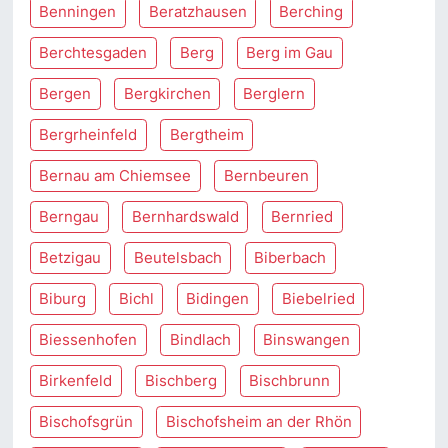
Benningen
Beratzhausen
Berching
Berchtesgaden
Berg
Berg im Gau
Bergen
Bergkirchen
Berglern
Bergrheinfeld
Bergtheim
Bernau am Chiemsee
Bernbeuren
Berngau
Bernhardswald
Bernried
Betzigau
Beutelsbach
Biberbach
Biburg
Bichl
Bidingen
Biebelried
Biessenhofen
Bindlach
Binswangen
Birkenfeld
Bischberg
Bischbrunn
Bischofsgrün
Bischofsheim an der Rhön