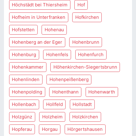
Höchstädt bei Thiersheim
Hof
Hofheim in Unterfranken
Hofkirchen
Hofstetten
Hohenau
Hohenberg an der Eger
Hohenbrunn
Hohenburg
Hohenfels
Hohenfurch
Hohenkammer
Höhenkirchen-Siegertsbrunn
Hohenlinden
Hohenpeißenberg
Hohenpolding
Hohenthann
Hohenwarth
Hollenbach
Hollfeld
Hollstadt
Holzgünz
Holzheim
Holzkirchen
Hopferau
Horgau
Hörgertshausen