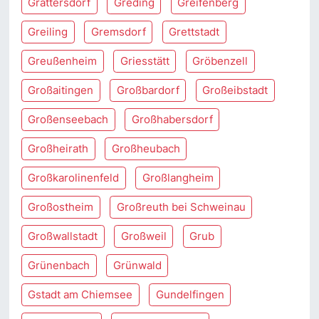
Grattersdorf
Greding
Greifenberg
Greiling
Gremsdorf
Grettstadt
Greußenheim
Griesstätt
Gröbenzell
Großaitingen
Großbardorf
Großeibstadt
Großenseebach
Großhabersdorf
Großheirath
Großheubach
Großkarolinenfeld
Großlangheim
Großostheim
Großreuth bei Schweinau
Großwallstadt
Großweil
Grub
Grünenbach
Grünwald
Gstadt am Chiemsee
Gundelfingen