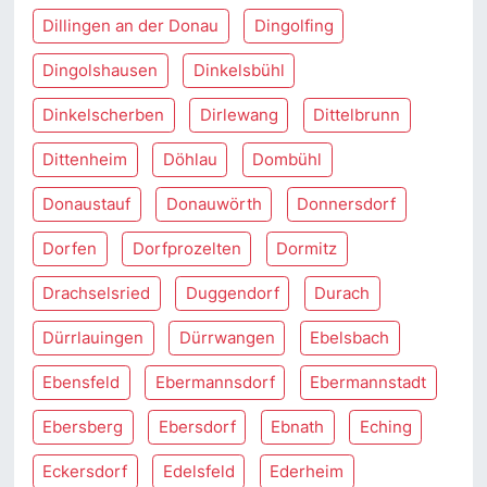
Dillingen an der Donau
Dingolfing
Dingolshausen
Dinkelsbühl
Dinkelscherben
Dirlewang
Dittelbrunn
Dittenheim
Döhlau
Dombühl
Donaustauf
Donauwörth
Donnersdorf
Dorfen
Dorfprozelten
Dormitz
Drachselsried
Duggendorf
Durach
Dürrlauingen
Dürrwangen
Ebelsbach
Ebensfeld
Ebermannsdorf
Ebermannstadt
Ebersberg
Ebersdorf
Ebnath
Eching
Eckersdorf
Edelsfeld
Ederheim