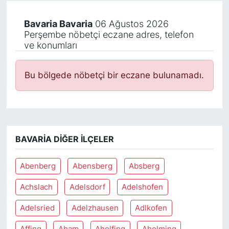
Bavaria Bavaria
06 Ağustos 2026
Perşembe nöbetçi eczane adres, telefon
ve konumları
Bu bölgede nöbetçi bir eczane bulunamadı.
BAVARIA DIĞER İLÇELER
Abenberg
Abensberg
Absberg
Achslach
Adelsdorf
Adelshofen
Adelsried
Adelzhausen
Adlkofen
Affing
Aham
Aholfing
Aholming