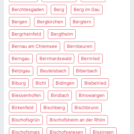
Berchtesgaden
Berg
Berg im Gau
Bergen
Bergkirchen
Berglern
Bergrheinfeld
Bergtheim
Bernau am Chiemsee
Bernbeuren
Berngau
Bernhardswald
Bernried
Betzigau
Beutelsbach
Biberbach
Biburg
Bichl
Bidingen
Biebelried
Biessenhofen
Bindlach
Binswangen
Birkenfeld
Bischberg
Bischbrunn
Bischofsgrün
Bischofsheim an der Rhön
Bischofsmais
Bischofswiesen
Bissingen