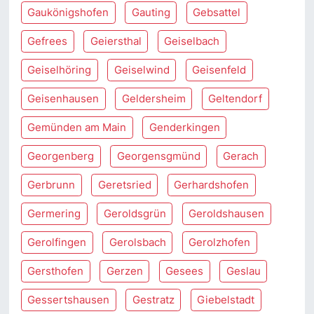
Gaukönigshofen
Gauting
Gebsattel
Gefrees
Geiersthal
Geiselbach
Geiselhöring
Geiselwind
Geisenfeld
Geisenhausen
Geldersheim
Geltendorf
Gemünden am Main
Genderkingen
Georgenberg
Georgensgmünd
Gerach
Gerbrunn
Geretsried
Gerhardshofen
Germering
Geroldsgrün
Geroldshausen
Gerolfingen
Gerolsbach
Gerolzhofen
Gersthofen
Gerzen
Gesees
Geslau
Gessertshausen
Gestratz
Giebelstadt