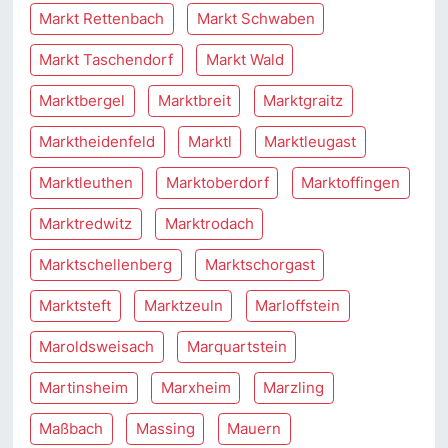
Markt Rettenbach
Markt Schwaben
Markt Taschendorf
Markt Wald
Marktbergel
Marktbreit
Marktgraitz
Marktheidenfeld
Marktl
Marktleugast
Marktleuthen
Marktoberdorf
Marktoffingen
Marktredwitz
Marktrodach
Marktschellenberg
Marktschorgast
Marktsteft
Marktzeuln
Marloffstein
Maroldsweisach
Marquartstein
Martinsheim
Marxheim
Marzling
Maßbach
Massing
Mauern