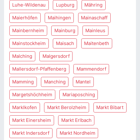
Luhe-Wildenau
Lupburg
Mähring
Maierhöfen
Maihingen
Mainaschaff
Mainbernheim
Mainburg
Mainleus
Mainstockheim
Maisach
Maitenbeth
Malching
Malgersdorf
Mallersdorf-Pfaffenberg
Mammendorf
Mamming
Manching
Mantel
Margetshöchheim
Mariaposching
Marklkofen
Markt Berolzheim
Markt Bibart
Markt Einersheim
Markt Erlbach
Markt Indersdorf
Markt Nordheim