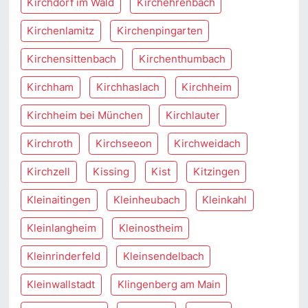
Kirchdorf im Wald
Kirchehrenbach
Kirchenlamitz
Kirchenpingarten
Kirchensittenbach
Kirchenthumbach
Kirchham
Kirchhaslach
Kirchheim
Kirchheim bei München
Kirchlauter
Kirchroth
Kirchseeon
Kirchweidach
Kirchzell
Kissing
Kist
Kitzingen
Kleinaitingen
Kleinheubach
Kleinkahl
Kleinlangheim
Kleinostheim
Kleinrinderfeld
Kleinsendelbach
Kleinwallstadt
Klingenberg am Main