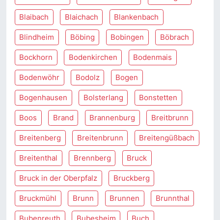
Blaibach
Blaichach
Blankenbach
Blindheim
Böbing
Bobingen
Böbrach
Bockhorn
Bodenkirchen
Bodenmais
Bodenwöhr
Bodolz
Bogen
Bogenhausen
Bolsterlang
Bonstetten
Boos
Brand
Brannenburg
Breitbrunn
Breitenberg
Breitenbrunn
Breitengüßbach
Breitenthal
Brennberg
Bruck
Bruck in der Oberpfalz
Bruckberg
Bruckmühl
Brunn
Brunnen
Brunnthal
Bubenreuth
Bubesheim
Buch