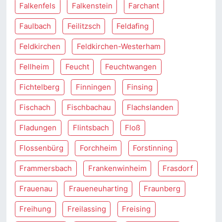
Falkenfels
Falkenstein
Farchant
Faulbach
Feilitzsch
Feldafing
Feldkirchen
Feldkirchen-Westerham
Fellheim
Feucht
Feuchtwangen
Fichtelberg
Finningen
Finsing
Fischach
Fischbachau
Flachslanden
Fladungen
Flintsbach
Floß
Flossenbürg
Forchheim
Forstinning
Frammersbach
Frankenwinheim
Frasdorf
Frauenau
Fraueneuharting
Fraunberg
Freihung
Freilassing
Freising