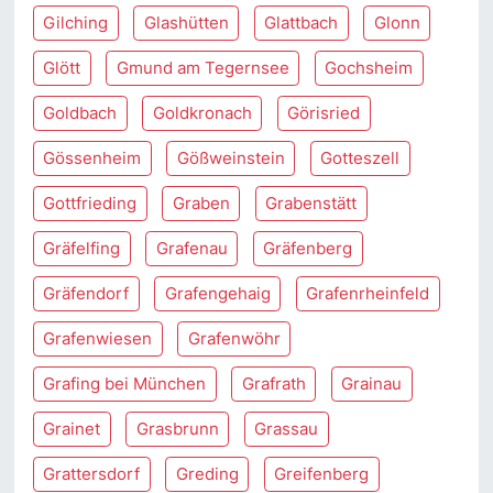
Gilching
Glashütten
Glattbach
Glonn
Glött
Gmund am Tegernsee
Gochsheim
Goldbach
Goldkronach
Görisried
Gössenheim
Gößweinstein
Gotteszell
Gottfrieding
Graben
Grabenstätt
Gräfelfing
Grafenau
Gräfenberg
Gräfendorf
Grafengehaig
Grafenrheinfeld
Grafenwiesen
Grafenwöhr
Grafing bei München
Grafrath
Grainau
Grainet
Grasbrunn
Grassau
Grattersdorf
Greding
Greifenberg