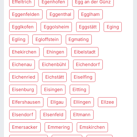
Effeltrich
Egenhofen
Egg an der Günz
Eggenfelden
Eggenthal
Egglham
Egglkofen
Eggolsheim
Eggstätt
Eging
Egling
Egloffstein
Egmating
Ehekirchen
Ehingen
Eibelstadt
Eichenau
Eichenbühl
Eichendorf
Eichenried
Eichstätt
Eiselfing
Eisenburg
Eisingen
Eitting
Elfershausen
Ellgau
Ellingen
Ellzee
Elsendorf
Elsenfeld
Eltmann
Emersacker
Emmering
Emskirchen