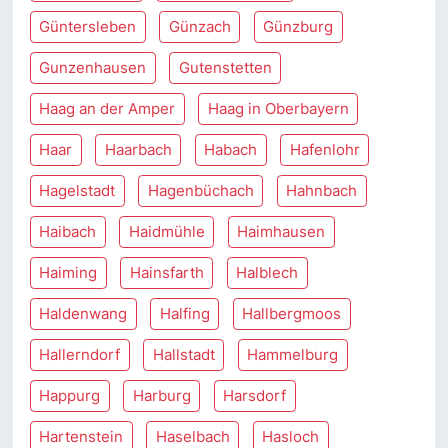
Güntersleben
Günzach
Günzburg
Gunzenhausen
Gutenstetten
Haag an der Amper
Haag in Oberbayern
Haar
Haarbach
Habach
Hafenlohr
Hagelstadt
Hagenbüchach
Hahnbach
Haibach
Haidmühle
Haimhausen
Haiming
Hainsfarth
Halblech
Haldenwang
Halfing
Hallbergmoos
Hallerndorf
Hallstadt
Hammelburg
Happurg
Harburg
Harsdorf
Hartenstein
Haselbach
Hasloch