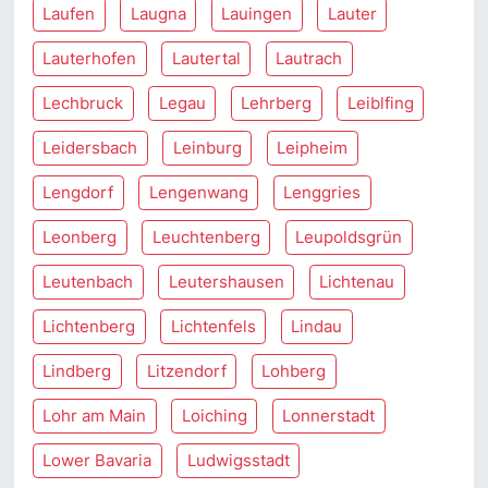
Laufen
Laugna
Lauingen
Lauter
Lauterhofen
Lautertal
Lautrach
Lechbruck
Legau
Lehrberg
Leiblfing
Leidersbach
Leinburg
Leipheim
Lengdorf
Lengenwang
Lenggries
Leonberg
Leuchtenberg
Leupoldsgrün
Leutenbach
Leutershausen
Lichtenau
Lichtenberg
Lichtenfels
Lindau
Lindberg
Litzendorf
Lohberg
Lohr am Main
Loiching
Lonnerstadt
Lower Bavaria
Ludwigsstadt