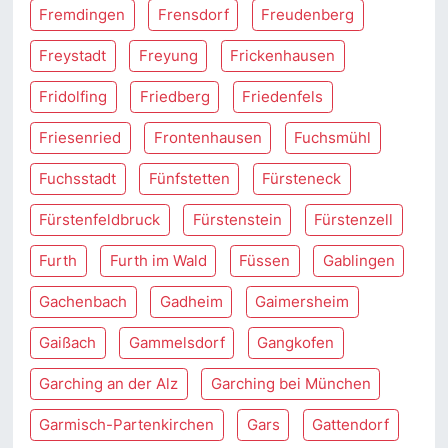
Fremdingen
Frensdorf
Freudenberg
Freystadt
Freyung
Frickenhausen
Fridolfing
Friedberg
Friedenfels
Friesenried
Frontenhausen
Fuchsmühl
Fuchsstadt
Fünfstetten
Fürsteneck
Fürstenfeldbruck
Fürstenstein
Fürstenzell
Furth
Furth im Wald
Füssen
Gablingen
Gachenbach
Gadheim
Gaimersheim
Gaißach
Gammelsdorf
Gangkofen
Garching an der Alz
Garching bei München
Garmisch-Partenkirchen
Gars
Gattendorf