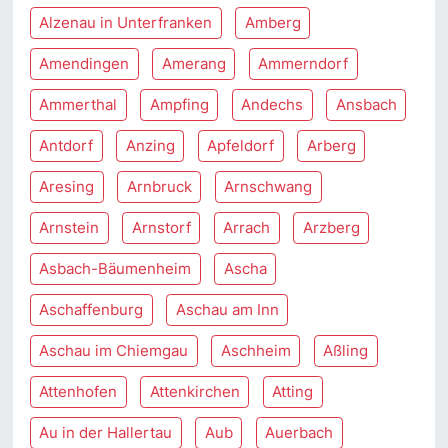
Alzenau in Unterfranken
Amberg
Amendingen
Amerang
Ammerndorf
Ammerthal
Ampfing
Andechs
Ansbach
Antdorf
Anzing
Apfeldorf
Arberg
Aresing
Arnbruck
Arnschwang
Arnstein
Arnstorf
Arrach
Arzberg
Asbach-Bäumenheim
Ascha
Aschaffenburg
Aschau am Inn
Aschau im Chiemgau
Aschheim
Aßling
Attenhofen
Attenkirchen
Atting
Au in der Hallertau
Aub
Auerbach