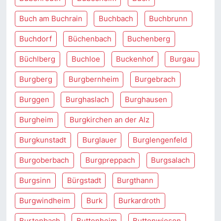
Buch am Buchrain
Buchbach
Buchbrunn
Buchdorf
Büchenbach
Buchenberg
Büchlberg
Buchloe
Buckenhof
Burgau
Burgberg
Burgbernheim
Burgebrach
Burggen
Burghaslach
Burghausen
Burgheim
Burgkirchen an der Alz
Burgkunstadt
Burglauer
Burglengenfeld
Burgoberbach
Burgpreppach
Burgsalach
Burgsinn
Bürgstadt
Burgthann
Burgwindheim
Burk
Burkardroth
Burtenbach
Buttenheim
Buttenwiesen