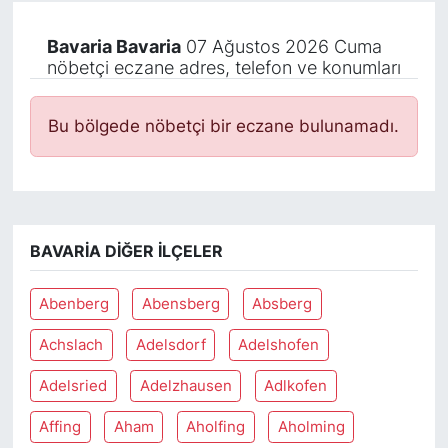
Bavaria Bavaria
07 Ağustos 2026 Cuma
nöbetçi eczane adres, telefon ve konumları
Bu bölgede nöbetçi bir eczane bulunamadı.
BAVARIA DIĞER İLÇELER
Abenberg
Abensberg
Absberg
Achslach
Adelsdorf
Adelshofen
Adelsried
Adelzhausen
Adlkofen
Affing
Aham
Aholfing
Aholming