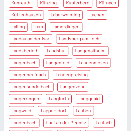
Kunreuth
Künzing
Kupferberg
Kürnach
Kutzenhausen
Laberweinting
Lachen
Lalling
Lam
Lamerdingen
Landau an der Isar
Landsberg am Lech
Landsberied
Landshut
Langenaltheim
Langenbach
Langenfeld
Langenmosen
Langenneufnach
Langenpreising
Langensendelbach
Langenzenn
Langerringen
Langfurth
Langquaid
Langweid
Lappersdorf
Lauben
Laudenbach
Lauf an der Pegnitz
Laufach