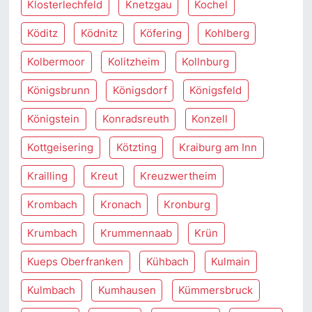
Klosterlechfeld
Knetzgau
Kochel
Köditz
Ködnitz
Köfering
Kohlberg
Kolbermoor
Kolitzheim
Kollnburg
Königsbrunn
Königsdorf
Königsfeld
Königstein
Konradsreuth
Konzell
Kottgeisering
Kötzting
Kraiburg am Inn
Krailling
Kreut
Kreuzwertheim
Krombach
Kronach
Kronburg
Krumbach
Krummennaab
Krün
Kueps Oberfranken
Kühbach
Kulmain
Kulmbach
Kumhausen
Kümmersbruck