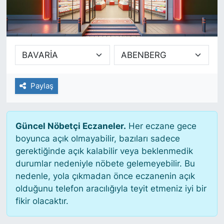
SİYASET
SAĞLIK
Paylaş
Güncel Nöbetçi Eczaneler.
Her eczane gece
boyunca açık olmayabilir, bazıları sadece
gerektiğinde açık kalabilir veya beklenmedik
durumlar nedeniyle nöbete gelemeyebilir. Bu
nedenle, yola çıkmadan önce eczanenin açık
olduğunu telefon aracılığıyla teyit etmeniz iyi bir
fikir olacaktır.