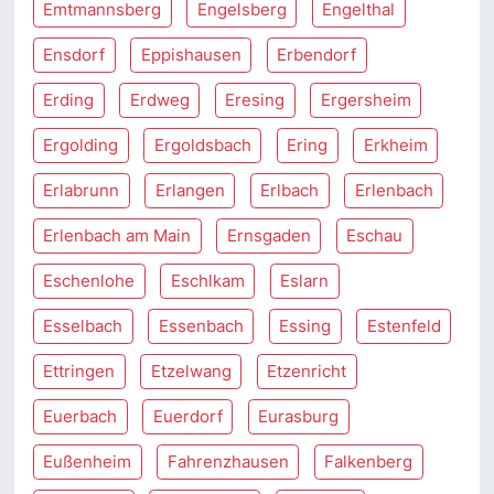
Emtmannsberg
Engelsberg
Engelthal
Ensdorf
Eppishausen
Erbendorf
Erding
Erdweg
Eresing
Ergersheim
Ergolding
Ergoldsbach
Ering
Erkheim
Erlabrunn
Erlangen
Erlbach
Erlenbach
Erlenbach am Main
Ernsgaden
Eschau
Eschenlohe
Eschlkam
Eslarn
Esselbach
Essenbach
Essing
Estenfeld
Ettringen
Etzelwang
Etzenricht
Euerbach
Euerdorf
Eurasburg
Eußenheim
Fahrenzhausen
Falkenberg