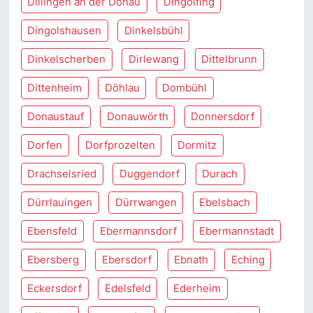
Dillingen an der Donau
Dingolfing
Dingolshausen
Dinkelsbühl
Dinkelscherben
Dirlewang
Dittelbrunn
Dittenheim
Döhlau
Dombühl
Donaustauf
Donauwörth
Donnersdorf
Dorfen
Dorfprozelten
Dormitz
Drachselsried
Duggendorf
Durach
Dürrlauingen
Dürrwangen
Ebelsbach
Ebensfeld
Ebermannsdorf
Ebermannstadt
Ebersberg
Ebersdorf
Ebnath
Eching
Eckersdorf
Edelsfeld
Ederheim