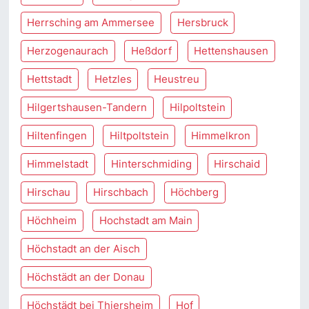
Herrsching am Ammersee
Hersbruck
Herzogenaurach
Heßdorf
Hettenshausen
Hettstadt
Hetzles
Heustreu
Hilgertshausen-Tandern
Hilpoltstein
Hiltenfingen
Hiltpoltstein
Himmelkron
Himmelstadt
Hinterschmiding
Hirschaid
Hirschau
Hirschbach
Höchberg
Höchheim
Hochstadt am Main
Höchstadt an der Aisch
Höchstädt an der Donau
Höchstädt bei Thiersheim
Hof