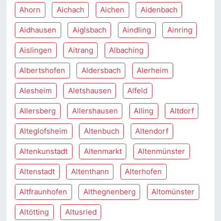
Ahorn
Aichach
Aichen
Aidenbach
Aidhausen
Aiglsbach
Aindling
Ainring
Aislingen
Aitrang
Albaching
Albertshofen
Aldersbach
Alerheim
Alesheim
Aletshausen
Alfeld
Allersberg
Allershausen
Alling
Altdorf
Alteglofsheim
Altenbuch
Altendorf
Altenkunstadt
Altenmarkt
Altenmünster
Altenstadt
Altenthann
Alterhofen
Altfraunhofen
Althegnenberg
Altomünster
Altötting
Altusried