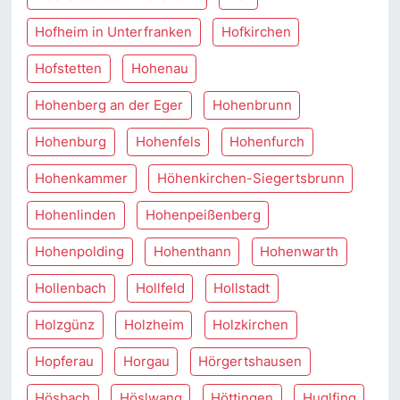
Hofheim in Unterfranken
Hofkirchen
Hofstetten
Hohenau
Hohenberg an der Eger
Hohenbrunn
Hohenburg
Hohenfels
Hohenfurch
Hohenkammer
Höhenkirchen-Siegertsbrunn
Hohenlinden
Hohenpeißenberg
Hohenpolding
Hohenthann
Hohenwarth
Hollenbach
Hollfeld
Hollstadt
Holzgünz
Holzheim
Holzkirchen
Hopferau
Horgau
Hörgertshausen
Hösbach
Höslwang
Höttingen
Huglfing