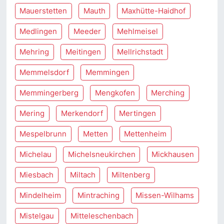
Mauerstetten
Mauth
Maxhütte-Haidhof
Medlingen
Meeder
Mehlmeisel
Mehring
Meitingen
Mellrichstadt
Memmelsdorf
Memmingen
Memmingerberg
Mengkofen
Merching
Mering
Merkendorf
Mertingen
Mespelbrunn
Metten
Mettenheim
Michelau
Michelsneukirchen
Mickhausen
Miesbach
Miltach
Miltenberg
Mindelheim
Mintraching
Missen-Wilhams
Mistelgau
Mitteleschenbach