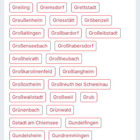
Greiling
Gremsdorf
Grettstadt
Greußenheim
Griesstätt
Gröbenzell
Großaitingen
Großbardorf
Großeibstadt
Großenseebach
Großhabersdorf
Großheirath
Großheubach
Großkarolinenfeld
Großlangheim
Großostheim
Großreuth bei Schweinau
Großwallstadt
Großweil
Grub
Grünenbach
Grünwald
Gstadt am Chiemsee
Gundelfingen
Gundelsheim
Gundremmingen