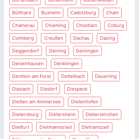
Bütthard
Buxheim
Cadolzburg
Cham
Chamerau
Chieming
Chostlarn
Coburg
Colmberg
Creußen
Dachau
Dasing
Deggendorf
Deining
Deiningen
Deisenhausen
Denklingen
Dentlein am Forst
Dettelbach
Deuerling
Diebach
Diedorf
Diespeck
Dießen am Ammersee
Dietenhofen
Dietersburg
Dietersheim
Dieterskirchen
Dietfurt
Dietmannsried
Dietramszell