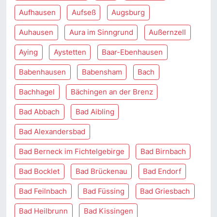
Aufhausen
Aufseß
Augsburg
Auhausen
Aura im Sinngrund
Außernzell
Aying
Aystetten
Baar-Ebenhausen
Babenhausen
Babensham
Bach
Bachhagel
Bächingen an der Brenz
Bad Abbach
Bad Aibling
Bad Alexandersbad
Bad Berneck im Fichtelgebirge
Bad Birnbach
Bad Bocklet
Bad Brückenau
Bad Endorf
Bad Feilnbach
Bad Füssing
Bad Griesbach
Bad Heilbrunn
Bad Kissingen