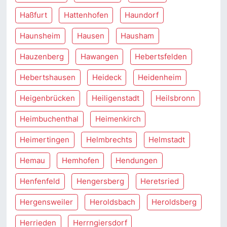
Haßfurt
Hattenhofen
Haundorf
Haunsheim
Hausen
Hausham
Hauzenberg
Hawangen
Hebertsfelden
Hebertshausen
Heideck
Heidenheim
Heigenbrücken
Heiligenstadt
Heilsbronn
Heimbuchenthal
Heimenkirch
Heimertingen
Helmbrechts
Helmstadt
Hemau
Hemhofen
Hendungen
Henfenfeld
Hengersberg
Heretsried
Hergensweiler
Heroldsbach
Heroldsberg
Herrieden
Herrngiersdorf