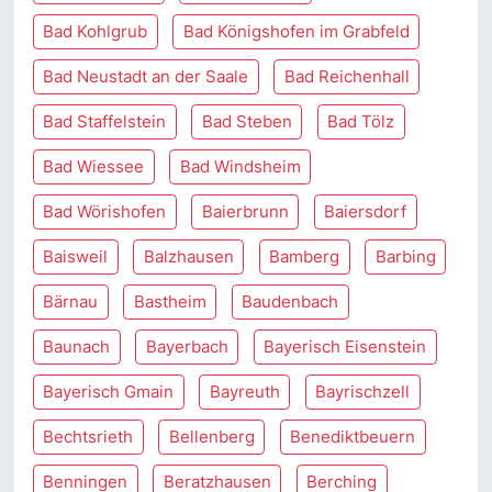
Bad Kohlgrub
Bad Königshofen im Grabfeld
Bad Neustadt an der Saale
Bad Reichenhall
Bad Staffelstein
Bad Steben
Bad Tölz
Bad Wiessee
Bad Windsheim
Bad Wörishofen
Baierbrunn
Baiersdorf
Baisweil
Balzhausen
Bamberg
Barbing
Bärnau
Bastheim
Baudenbach
Baunach
Bayerbach
Bayerisch Eisenstein
Bayerisch Gmain
Bayreuth
Bayrischzell
Bechtsrieth
Bellenberg
Benediktbeuern
Benningen
Beratzhausen
Berching