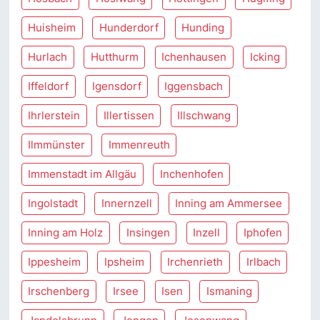
Huisheim
Hunderdorf
Hunding
Hurlach
Hutthurm
Ichenhausen
Icking
Iffeldorf
Igensdorf
Iggensbach
Ihrlerstein
Illertissen
Illschwang
Ilmmünster
Immenreuth
Immenstadt im Allgäu
Inchenhofen
Ingolstadt
Innernzell
Inning am Ammersee
Inning am Holz
Insingen
Inzell
Iphofen
Ippesheim
Ipsheim
Irchenrieth
Irlbach
Irschenberg
Irsee
Isen
Ismaning