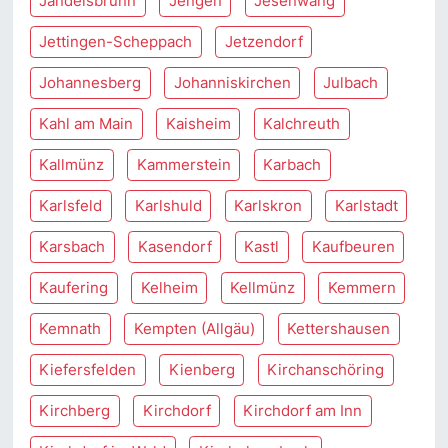
Jandelsbrunn
Jengen
Jesenwang
Jettingen-Scheppach
Jetzendorf
Johannesberg
Johanniskirchen
Julbach
Kahl am Main
Kaisheim
Kalchreuth
Kallmünz
Kammerstein
Karbach
Karlsfeld
Karlshuld
Karlskron
Karlstadt
Karsbach
Kasendorf
Kastl
Kaufbeuren
Kaufering
Kelheim
Kellmünz
Kemmern
Kemnath
Kempten (Allgäu)
Kettershausen
Kiefersfelden
Kienberg
Kirchanschöring
Kirchberg
Kirchdorf
Kirchdorf am Inn