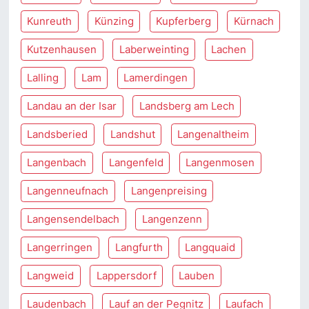
Kunreuth
Künzing
Kupferberg
Kürnach
Kutzenhausen
Laberweinting
Lachen
Lalling
Lam
Lamerdingen
Landau an der Isar
Landsberg am Lech
Landsberied
Landshut
Langenaltheim
Langenbach
Langenfeld
Langenmosen
Langenneufnach
Langenpreising
Langensendelbach
Langenzenn
Langerringen
Langfurth
Langquaid
Langweid
Lappersdorf
Lauben
Laudenbach
Lauf an der Pegnitz
Laufach