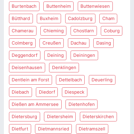
Burtenbach
Buttenheim
Buttenwiesen
Bütthard
Buxheim
Cadolzburg
Cham
Chamerau
Chieming
Chostlarn
Coburg
Colmberg
Creußen
Dachau
Dasing
Deggendorf
Deining
Deiningen
Deisenhausen
Denklingen
Dentlein am Forst
Dettelbach
Deuerling
Diebach
Diedorf
Diespeck
Dießen am Ammersee
Dietenhofen
Dietersburg
Dietersheim
Dieterskirchen
Dietfurt
Dietmannsried
Dietramszell