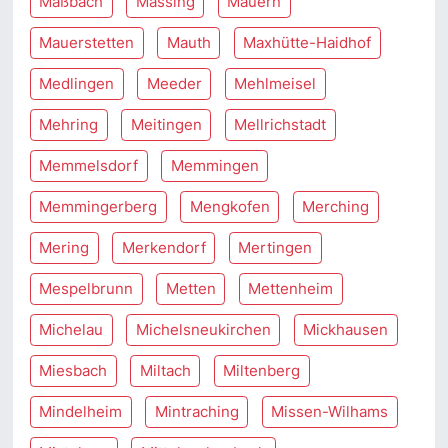
Maßbach
Massing
Mauern
Mauerstetten
Mauth
Maxhütte-Haidhof
Medlingen
Meeder
Mehlmeisel
Mehring
Meitingen
Mellrichstadt
Memmelsdorf
Memmingen
Memmingerberg
Mengkofen
Merching
Mering
Merkendorf
Mertingen
Mespelbrunn
Metten
Mettenheim
Michelau
Michelsneukirchen
Mickhausen
Miesbach
Miltach
Miltenberg
Mindelheim
Mintraching
Missen-Wilhams