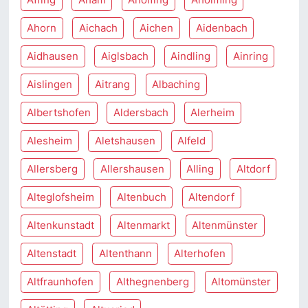
Ahorn
Aichach
Aichen
Aidenbach
Aidhausen
Aiglsbach
Aindling
Ainring
Aislingen
Aitrang
Albaching
Albertshofen
Aldersbach
Alerheim
Alesheim
Aletshausen
Alfeld
Allersberg
Allershausen
Alling
Altdorf
Alteglofsheim
Altenbuch
Altendorf
Altenkunstadt
Altenmarkt
Altenmünster
Altenstadt
Altenthann
Alterhofen
Altfraunhofen
Althegnenberg
Altomünster