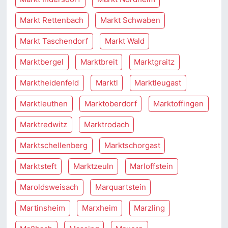
Markt Rettenbach
Markt Schwaben
Markt Taschendorf
Markt Wald
Marktbergel
Marktbreit
Marktgraitz
Marktheidenfeld
Marktl
Marktleugast
Marktleuthen
Marktoberdorf
Marktoffingen
Marktredwitz
Marktrodach
Marktschellenberg
Marktschorgast
Marktsteft
Marktzeuln
Marloffstein
Maroldsweisach
Marquartstein
Martinsheim
Marxheim
Marzling