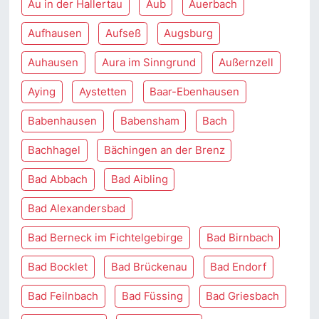
Au in der Hallertau
Aub
Auerbach
Aufhausen
Aufseß
Augsburg
Auhausen
Aura im Sinngrund
Außernzell
Aying
Aystetten
Baar-Ebenhausen
Babenhausen
Babensham
Bach
Bachhagel
Bächingen an der Brenz
Bad Abbach
Bad Aibling
Bad Alexandersbad
Bad Berneck im Fichtelgebirge
Bad Birnbach
Bad Bocklet
Bad Brückenau
Bad Endorf
Bad Feilnbach
Bad Füssing
Bad Griesbach