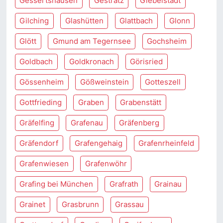
Gessertshausen
Gestratz
Giebelstadt
Gilching
Glashütten
Glattbach
Glonn
Glött
Gmund am Tegernsee
Gochsheim
Goldbach
Goldkronach
Görisried
Gössenheim
Gößweinstein
Gotteszell
Gottfrieding
Graben
Grabenstätt
Gräfelfing
Grafenau
Gräfenberg
Gräfendorf
Grafengehaig
Grafenrheinfeld
Grafenwiesen
Grafenwöhr
Grafing bei München
Grafrath
Grainau
Grainet
Grasbrunn
Grassau