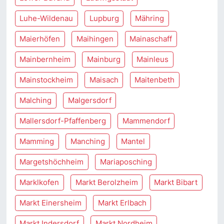
Luhe-Wildenau
Lupburg
Mähring
Maierhöfen
Maihingen
Mainaschaff
Mainbernheim
Mainburg
Mainleus
Mainstockheim
Maisach
Maitenbeth
Malching
Malgersdorf
Mallersdorf-Pfaffenberg
Mammendorf
Mamming
Manching
Mantel
Margetshöchheim
Mariaposching
Marklkofen
Markt Berolzheim
Markt Bibart
Markt Einersheim
Markt Erlbach
Markt Indersdorf
Markt Nordheim