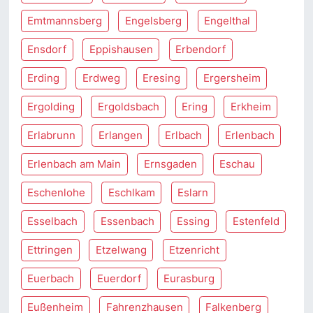
Emtmannsberg
Engelsberg
Engelthal
Ensdorf
Eppishausen
Erbendorf
Erding
Erdweg
Eresing
Ergersheim
Ergolding
Ergoldsbach
Ering
Erkheim
Erlabrunn
Erlangen
Erlbach
Erlenbach
Erlenbach am Main
Ernsgaden
Eschau
Eschenlohe
Eschlkam
Eslarn
Esselbach
Essenbach
Essing
Estenfeld
Ettringen
Etzelwang
Etzenricht
Euerbach
Euerdorf
Eurasburg
Eußenheim
Fahrenzhausen
Falkenberg