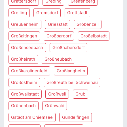
Grattersdorf
Greding
Greifenberg
Greiling
Gremsdorf
Grettstadt
Greußenheim
Griesstätt
Gröbenzell
Großaitingen
Großbardorf
Großeibstadt
Großenseebach
Großhabersdorf
Großheirath
Großheubach
Großkarolinenfeld
Großlangheim
Großostheim
Großreuth bei Schweinau
Großwallstadt
Großweil
Grub
Grünenbach
Grünwald
Gstadt am Chiemsee
Gundelfingen