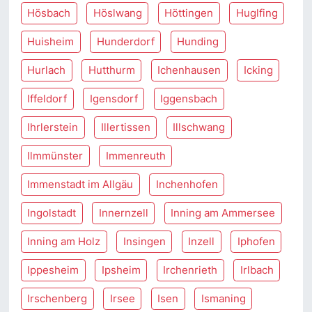
Hösbach
Höslwang
Höttingen
Huglfing
Huisheim
Hunderdorf
Hunding
Hurlach
Hutthurm
Ichenhausen
Icking
Iffeldorf
Igensdorf
Iggensbach
Ihrlerstein
Illertissen
Illschwang
Ilmmünster
Immenreuth
Immenstadt im Allgäu
Inchenhofen
Ingolstadt
Innernzell
Inning am Ammersee
Inning am Holz
Insingen
Inzell
Iphofen
Ippesheim
Ipsheim
Irchenrieth
Irlbach
Irschenberg
Irsee
Isen
Ismaning