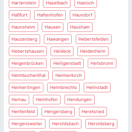
Hartenstein
Haselbach
Hasloch
Haßfurt
Hattenhofen
Haundorf
Haunsheim
Hausen
Hausham
Hauzenberg
Hawangen
Hebertsfelden
Hebertshausen
Heideck
Heidenheim
Heigenbrücken
Heiligenstadt
Heilsbronn
Heimbuchenthal
Heimenkirch
Heimertingen
Helmbrechts
Helmstadt
Hemau
Hemhofen
Hendungen
Henfenfeld
Hengersberg
Heretsried
Hergensweiler
Heroldsbach
Heroldsberg