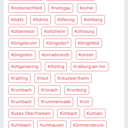
Klosterlechfeld
Knetzgau
Kochel
Köditz
Ködnitz
Köfering
Kohlberg
Kolbermoor
Kolitzheim
Kollnburg
Königsbrunn
Königsdorf
Königsfeld
Königstein
Konradsreuth
Konzell
Kottgeisering
Kötzting
Kraiburg am Inn
Krailling
Kreut
Kreuzwertheim
Krombach
Kronach
Kronburg
Krumbach
Krummennaab
Krün
Kueps Oberfranken
Kühbach
Kulmain
Kulmbach
Kumhausen
Kümmersbruck