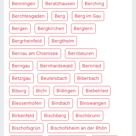
Benningen
Beratzhausen
Berching
Berchtesgaden
Berg
Berg im Gau
Bergen
Bergkirchen
Berglern
Bergrheinfeld
Bergtheim
Bernau am Chiemsee
Bernbeuren
Berngau
Bernhardswald
Bernried
Betzigau
Beutelsbach
Biberbach
Biburg
Bichl
Bidingen
Biebelried
Biessenhofen
Bindlach
Binswangen
Birkenfeld
Bischberg
Bischbrunn
Bischofsgrün
Bischofsheim an der Rhön