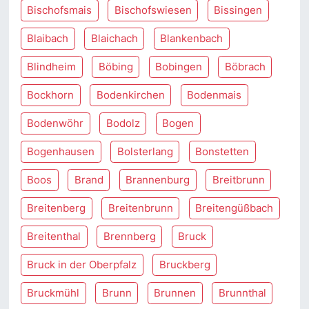
Bischofsmais
Bischofswiesen
Bissingen
Blaibach
Blaichach
Blankenbach
Blindheim
Böbing
Bobingen
Böbrach
Bockhorn
Bodenkirchen
Bodenmais
Bodenwöhr
Bodolz
Bogen
Bogenhausen
Bolsterlang
Bonstetten
Boos
Brand
Brannenburg
Breitbrunn
Breitenberg
Breitenbrunn
Breitengüßbach
Breitenthal
Brennberg
Bruck
Bruck in der Oberpfalz
Bruckberg
Bruckmühl
Brunn
Brunnen
Brunnthal