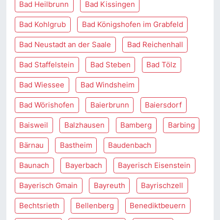
Bad Heilbrunn
Bad Kissingen
Bad Kohlgrub
Bad Königshofen im Grabfeld
Bad Neustadt an der Saale
Bad Reichenhall
Bad Staffelstein
Bad Steben
Bad Tölz
Bad Wiessee
Bad Windsheim
Bad Wörishofen
Baierbrunn
Baiersdorf
Baisweil
Balzhausen
Bamberg
Barbing
Bärnau
Bastheim
Baudenbach
Baunach
Bayerbach
Bayerisch Eisenstein
Bayerisch Gmain
Bayreuth
Bayrischzell
Bechtsrieth
Bellenberg
Benediktbeuern