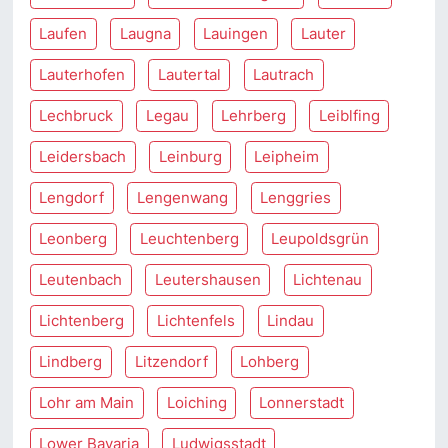
Laufen
Laugna
Lauingen
Lauter
Lauterhofen
Lautertal
Lautrach
Lechbruck
Legau
Lehrberg
Leiblfing
Leidersbach
Leinburg
Leipheim
Lengdorf
Lengenwang
Lenggries
Leonberg
Leuchtenberg
Leupoldsgrün
Leutenbach
Leutershausen
Lichtenau
Lichtenberg
Lichtenfels
Lindau
Lindberg
Litzendorf
Lohberg
Lohr am Main
Loiching
Lonnerstadt
Lower Bavaria
Ludwigsstadt