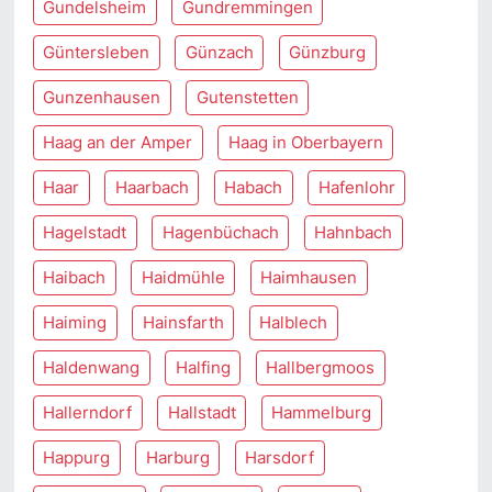
Gundelsheim
Gundremmingen
Güntersleben
Günzach
Günzburg
Gunzenhausen
Gutenstetten
Haag an der Amper
Haag in Oberbayern
Haar
Haarbach
Habach
Hafenlohr
Hagelstadt
Hagenbüchach
Hahnbach
Haibach
Haidmühle
Haimhausen
Haiming
Hainsfarth
Halblech
Haldenwang
Halfing
Hallbergmoos
Hallerndorf
Hallstadt
Hammelburg
Happurg
Harburg
Harsdorf