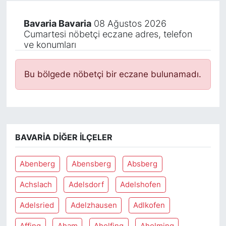
Bavaria Bavaria
08 Ağustos 2026
Cumartesi nöbetçi eczane adres, telefon
ve konumları
Bu bölgede nöbetçi bir eczane bulunamadı.
BAVARIA DIĞER İLÇELER
Abenberg
Abensberg
Absberg
Achslach
Adelsdorf
Adelshofen
Adelsried
Adelzhausen
Adlkofen
Affing
Aham
Aholfing
Aholming