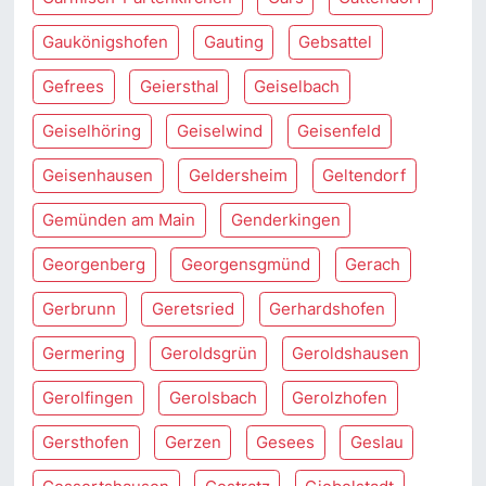
Gaukönigshofen
Gauting
Gebsattel
Gefrees
Geiersthal
Geiselbach
Geiselhöring
Geiselwind
Geisenfeld
Geisenhausen
Geldersheim
Geltendorf
Gemünden am Main
Genderkingen
Georgenberg
Georgensgmünd
Gerach
Gerbrunn
Geretsried
Gerhardshofen
Germering
Geroldsgrün
Geroldshausen
Gerolfingen
Gerolsbach
Gerolzhofen
Gersthofen
Gerzen
Gesees
Geslau