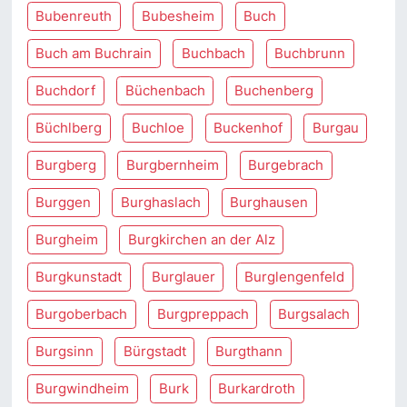
Bubenreuth
Bubesheim
Buch
Buch am Buchrain
Buchbach
Buchbrunn
Buchdorf
Büchenbach
Buchenberg
Büchlberg
Buchloe
Buckenhof
Burgau
Burgberg
Burgbernheim
Burgebrach
Burggen
Burghaslach
Burghausen
Burgheim
Burgkirchen an der Alz
Burgkunstadt
Burglauer
Burglengenfeld
Burgoberbach
Burgpreppach
Burgsalach
Burgsinn
Bürgstadt
Burgthann
Burgwindheim
Burk
Burkardroth