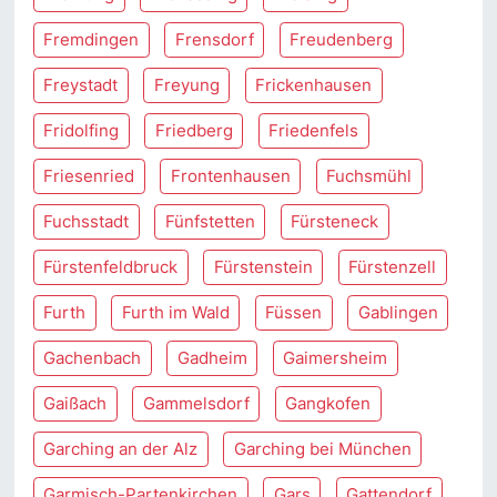
Fremdingen
Frensdorf
Freudenberg
Freystadt
Freyung
Frickenhausen
Fridolfing
Friedberg
Friedenfels
Friesenried
Frontenhausen
Fuchsmühl
Fuchsstadt
Fünfstetten
Fürsteneck
Fürstenfeldbruck
Fürstenstein
Fürstenzell
Furth
Furth im Wald
Füssen
Gablingen
Gachenbach
Gadheim
Gaimersheim
Gaißach
Gammelsdorf
Gangkofen
Garching an der Alz
Garching bei München
Garmisch-Partenkirchen
Gars
Gattendorf