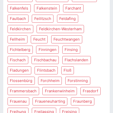
Falkenfels
Falkenstein
Farchant
Faulbach
Feilitzsch
Feldafing
Feldkirchen
Feldkirchen-Westerham
Fellheim
Feucht
Feuchtwangen
Fichtelberg
Finningen
Finsing
Fischach
Fischbachau
Flachslanden
Fladungen
Flintsbach
Floß
Flossenbürg
Forchheim
Forstinning
Frammersbach
Frankenwinheim
Frasdorf
Frauenau
Fraueneuharting
Fraunberg
Freihung
Freilassing
Freising