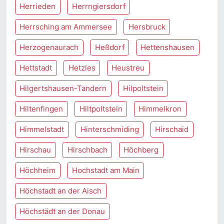
Herrieden
Herrngiersdorf
Herrsching am Ammersee
Hersbruck
Herzogenaurach
Heßdorf
Hettenshausen
Hettstadt
Hetzles
Heustreu
Hilgertshausen-Tandern
Hilpoltstein
Hiltenfingen
Hiltpoltstein
Himmelkron
Himmelstadt
Hinterschmiding
Hirschaid
Hirschau
Hirschbach
Höchberg
Höchheim
Hochstadt am Main
Höchstadt an der Aisch
Höchstädt an der Donau