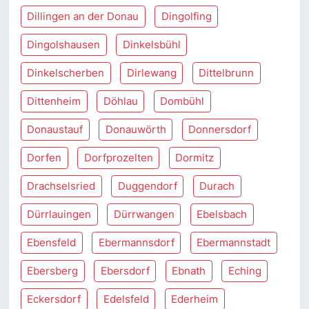
Dillingen an der Donau
Dingolfing
Dingolshausen
Dinkelsbühl
Dinkelscherben
Dirlewang
Dittelbrunn
Dittenheim
Döhlau
Dombühl
Donaustauf
Donauwörth
Donnersdorf
Dorfen
Dorfprozelten
Dormitz
Drachselsried
Duggendorf
Durach
Dürrlauingen
Dürrwangen
Ebelsbach
Ebensfeld
Ebermannsdorf
Ebermannstadt
Ebersberg
Ebersdorf
Ebnath
Eching
Eckersdorf
Edelsfeld
Ederheim