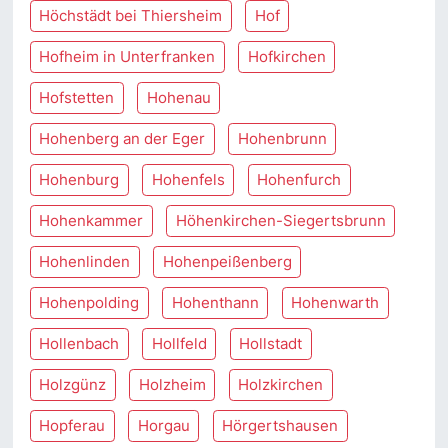
Höchstädt bei Thiersheim
Hof
Hofheim in Unterfranken
Hofkirchen
Hofstetten
Hohenau
Hohenberg an der Eger
Hohenbrunn
Hohenburg
Hohenfels
Hohenfurch
Hohenkammer
Höhenkirchen-Siegertsbrunn
Hohenlinden
Hohenpeißenberg
Hohenpolding
Hohenthann
Hohenwarth
Hollenbach
Hollfeld
Hollstadt
Holzgünz
Holzheim
Holzkirchen
Hopferau
Horgau
Hörgertshausen