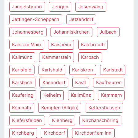
Jandelsbrunn
Jengen
Jesenwang
Jettingen-Scheppach
Jetzendorf
Johannesberg
Johanniskirchen
Julbach
Kahl am Main
Kaisheim
Kalchreuth
Kallmünz
Kammerstein
Karbach
Karlsfeld
Karlshuld
Karlskron
Karlstadt
Karsbach
Kasendorf
Kastl
Kaufbeuren
Kaufering
Kelheim
Kellmünz
Kemmern
Kemnath
Kempten (Allgäu)
Kettershausen
Kiefersfelden
Kienberg
Kirchanschöring
Kirchberg
Kirchdorf
Kirchdorf am Inn