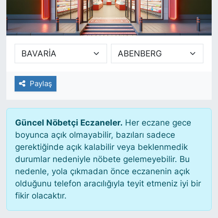
SİYASET
SAĞLIK
Paylaş
Güncel Nöbetçi Eczaneler.
Her eczane gece
boyunca açık olmayabilir, bazıları sadece
gerektiğinde açık kalabilir veya beklenmedik
durumlar nedeniyle nöbete gelemeyebilir. Bu
nedenle, yola çıkmadan önce eczanenin açık
olduğunu telefon aracılığıyla teyit etmeniz iyi bir
fikir olacaktır.