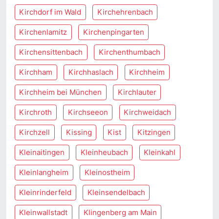
Kirchdorf im Wald
Kirchehrenbach
Kirchenlamitz
Kirchenpingarten
Kirchensittenbach
Kirchenthumbach
Kirchham
Kirchhaslach
Kirchheim
Kirchheim bei München
Kirchlauter
Kirchroth
Kirchseeon
Kirchweidach
Kirchzell
Kissing
Kist
Kitzingen
Kleinaitingen
Kleinheubach
Kleinkahl
Kleinlangheim
Kleinostheim
Kleinrinderfeld
Kleinsendelbach
Kleinwallstadt
Klingenberg am Main