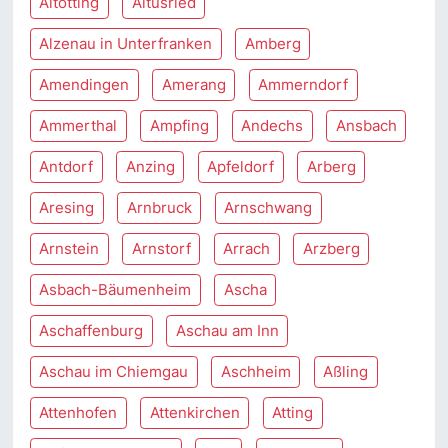
Altötting
Altusried
Alzenau in Unterfranken
Amberg
Amendingen
Amerang
Ammerndorf
Ammerthal
Ampfing
Andechs
Ansbach
Antdorf
Anzing
Apfeldorf
Arberg
Aresing
Arnbruck
Arnschwang
Arnstein
Arnstorf
Arrach
Arzberg
Asbach-Bäumenheim
Ascha
Aschaffenburg
Aschau am Inn
Aschau im Chiemgau
Aschheim
Aßling
Attenhofen
Attenkirchen
Atting