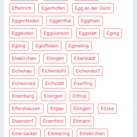
Effeltrich
Egenhofen
Egg an der Günz
Eggenfelden
Eggenthal
Egglham
Egglkofen
Eggolsheim
Eggstätt
Eging
Egling
Egloffstein
Egmating
Ehekirchen
Ehingen
Eibelstadt
Eichenau
Eichenbühl
Eichendorf
Eichenried
Eichstätt
Eiselfing
Eisenburg
Eisingen
Eitting
Elfershausen
Ellgau
Ellingen
Ellzee
Elsendorf
Elsenfeld
Eltmann
Emersacker
Emmering
Emskirchen